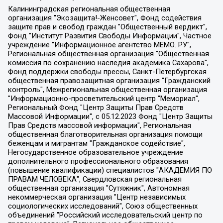
Калининградская региональная общественная организация "Экозащита!-Женсовет", Фонд содействия защите прав и свобод граждан "Общественный вердикт", Фонд "Институт Развития Свободы Информации", Частное учреждение "Информационное агентство МЕМО. РУ", Региональная общественная организация "Общественная комиссия по сохранению наследия академика Сахарова", Фонд поддержки свободы прессы, Санкт-Петербургская общественная правозащитная организация "Гражданский контроль", Межрегиональная общественная организация "Информационно-просветительский центр "Мемориал", Региональный Фонд "Центр Защиты Прав Средств Массовой Информации", с 05.12.2023 Фонд "Центр Защиты Прав Средств массовой информации", Региональная общественная благотворительная организация помощи беженцам и мигрантам "Гражданское содействие", Негосударственное образовательное учреждение дополнительного профессионального образования (повышение квалификации) специалистов "АКАДЕМИЯ ПО ПРАВАМ ЧЕЛОВЕКА", Свердловская региональная общественная организация "Сутяжник", Автономная некоммерческая организация "Центр независимых социологических исследований", Союз общественных объединений "Российский исследовательский центр по правам человека", Региональное общественное учреждение научно-информационный центр "МЕМОРИАЛ", Некоммерческая организация "Фонд защиты гласности", Автономная некоммерческая организация "Институт прав человека", Городская общественная организация "Екатеринбургское общество "МЕМОРИАЛ", Городская общественная организация "Рязанское историко-просветительское и правозащитное общество "Мемориал" (Рязанский Мемориал), Челябинский региональный орган общественной самодеятельности – женское общественное объединение "Женщины Евразии", Челябинский региональный орган общественной самодеятельности "Уральская правозащитная группа", Фонд содействия защите здоровья и социальной справедливости имени Андрея Рылькова, Автономная Некоммерческая Организация "Аналитический Центр Юрия Левады", Автономная некоммерческая организация социальной поддержки населения "Проект Апрель", Региональная общественная организация помощи женщинам и детям, находящимся в кризисной ситуации "Информационно-методический центр "Анна", Фонд содействия развитию массовых коммуникаций и правовому просвещению "Так-так-Так", Фонд содействия устойчивому развитию "Серебряная тайга", Свердловский региональный общественный фонд социальных проектов "Новое время", "Idel.Реалии", Кавказ.Реалии, Крым.Реалии, Телеканал Настоящее Время, Татаро-башкирская служба Радио Свобода (Azatliq Radiosi), Радио Свободная Европа/Радио Свобода (PCE/PC), "Сибирь.Реалии", "Фактограф", Благотворительный фонд помощи осужденным и их семьям, Автономная некоммерческая организация "Институт глобализации и социальных движений", Фонд "В защиту прав заключенных", Частное учреждение "Центр поддержки и содействия развитию средств массовой информации", Пензенский региональный общественный благотворительный фонд "Гражданский союз", "Север.Реалии", Некоммерческая организация Фонд "Правовая инициатива", Общество с ограниченной ответственностью "Радио Свободная Европа/Радио Свобода", Чешское информационное агентство "MEDIUM-ORIENT", Красноярская региональная общественная организация "Мы против СПИДа", Камалягин Денис Николаевич, Маркелов Сергей Евгеньевич, Пономарев Лев Александрович, Савицкая Людмила Алексеевна, Автономная некоммерческая организация "Центр по работе с проблемой насилия "НАСИЛИЮ.НЕТ", Межрегиональный профессиональный союз работников здравоохранения "Альянс врачей", Юридическое лицо, зарегистрированное в Латвийской Республике, SIA "Medusa Project" (регистрационный номер 40103797863, дата регистрации 10.06.2014), Некоммерческая организация "Фонд по борьбе с коррупцией", Автономная некоммерческая организация "Институт права и публичной политики", Баданин Роман Сергеевич, Гликин Максим Александрович, Железнова Мария Михайловна, Лукьянова Юлия Сергеевна, Маетная Елизавета Витальевна, Маняхин Петр Борисович, Чуракова Ольга Владимировна, Ярош Юлия Петровна, Юридическое лицо "The Insider SIA", зарегистрированное в Риге, Латвийская Республика (дата регистрации 26.06.2015), являющееся администратором доменного имени интернет-издания "The Insider SIA", https://theins.ru, Постернак Алексей Евгеньевич, Рубин Михаил Аркадьевич, Анин Роман Александрович, Юридическое лицо Istories fonds, зарегистрированное в Латвийской Республике (регистрационный номер 50008295751, дата регистрации 24.02.2020), Великовский Дмитрий Александрович, Долинина Ирина Николаевна, Мароховская Алеся Алексеевна, Шлейнов Роман Юрьевич, Шмагун Олеся Валентиновна, Общество с ограниченной ответственностью "Альтаир 2021", Общество с ограниченной ответственностью "Вега 2021", Общество с ограниченной ответственностью "Главный редактор 2021", Общество с ограниченной ответственностью "Ромашки монолит", Важенков Артем Валерьевич, Ивановская областная общественная организация "Центр гендерных исследований", Гурман Юрий Альбертович, Медиапроект "ОВД-Инфо", Егоров Владимир Владимирович, Жилинский Владимир Александрович, Общество с ограниченной ответственностью "ЗП", Иванова София Юрьевна, Карезина Инна Павловна, Кильтау Екатерина Викторовна, Петров Алексей Викторович, Пискунов Сергей Евгеньевич, Смирнов Сергей Сергеевич, Тихонов Михаил Сергеевич, Общество с ограниченной ответственностью "ЖУРНАЛИСТ-ИНОСТРАННЫЙ АГЕНТ", Арапова Галина Юрьевна, Вольтская Татьяна Анатольевна, Американская компания "Mason G.E.S. Anonymous Foundation" (США), являющаяся владельцем интернет-издания https://mnews.world/, Компания "Stichting Bellingcat", зарегистрированная в Нидерландах (дата регистрации 11.07.2018), Захаров Андрей Вячеславович, Клепиковская Екатерина Дмитриевна, Общество с ограниченной ответственностью "МЕМО", Перл Роман Александрович, Симонов Евгений Алексеевич, Соловьева Елена Анатольевна, Сотников Даниил Владимирович, Сурначева Елизавета Дмитриевна, Автономная некоммерческая организация по защите прав человека и информированию населения "Якутия – Наше Мнение", Общество с ограниченной ответственностью "Москоу диджитал медиа", с 26.01.2023 Общество с ограниченной ответственностью "Чайка Белые сады", Ветошкина Валерия Валерьевна, Заговора Максим Александрович, Межрегиональное общественное движение "Российская ЛГБТ - сеть", Оленичев Максим Владимирович, Павлов Иван Юрьевич, Скворцова Елена Сергеевна, Общество с ограниченной ответственностью "Как бы инагент", Кочетков Игорь Викторович, Общество с ограниченной ответственностью "Честные выборы", Еланчик Олег Александрович, Общество с ограниченной ответственностью "Нобелевский призыв", Гималова Регина Эмилевна, Григорьев Андрей Валерьевич, Григорьева Алина Александровна, Ассоциация по содействию защите прав призывников, альтернативнослужащих и военнослужащих "Правозащитная группа "Гражданин.Армия.Право", Хисамова Регина Фаритовна, Автономная некоммерческая организация по реализации социально-правовых программ "Лилит", Дальневосточное общественное движение "Маяк", Санкт-Петербургская ЛГБТ-инициативная группа "Выход", Инициативная группа ЛГБТ+ "Реверс", Алексеев Андрей Викторович, Бекбулатова Таисия Львовна, Беляев Иван Михайлович, Владыкина Елена Сергеевна, Гельман Марат Александрович, Никульшина Вероника Юрьевна, Толоконникова Надежда Андреевна, Шендерович Виктор Анатольевич, Общество с ограниченной ответственностью "Данное сообщение", Общество с ограниченной ответственностью Издательский дом "Новая глава", Айнбиндер Александра Александровна, Московский комьюнити-центр для ЛГБТ+инициатив, Благотворительный фонд развития филантропии, Deutsche Welle (Германия, Kurt-Schumacher-Strasse 3, 53113 Bonn), Борзунова Мария Михайловна, Воробьев Виктор Викторович, Голубева Анна Львовна, Константинова Алла Михайловна, Малкова Ирина Владимировна, Мурадов Мурад Абдулгалимович, Осетинская Елизавета Николаевна, Понасенков Евгений Николаевич, Ганапольский Матвей Юрьевич, Киселев Евгений Алексеевич, Борухович Ирина Григорьевна, Дремин Иван Тимофеевич, Дубровский Дмитрий Викторович, Красноярская региональная общественная организация поддержки и развития альтернативных образовательных технологий и межкультурных коммуникаций "ИНТЕРРА", Маяковская Екатерина Алексеевна, Фейгин Марк Захарович, Филимонов Андрей Викторович, Дзугкоева Регина Николаевна, Доброхотов Роман Александрович, Дудь Юрий Александрович, Елкин Сергей Владимирович, Кругликов Кирилл Игоревич, Сабунаева Мария Леонидовна, Семенов Алексей Владимирович, Шаинян Карен Багратович, Шульман Екатерина Михайловна, Асафьев Артур Валерьевич, Вахштайн Виктор Семенович, Венедиктов Алексей Алексеевич, Лушникова Екатерина Евгеньевна, Волков Леонид Михайлович, Невзоров Александр Глебович, Пархоменко Сергей Борисович, Сироткин Ярослав Николаевич, Кара-Мурза Владимир Владимирович, Баранова Наталья Владимировна, Гозман Леонид Яковлевич, Кагарлицкий Борис Юльевич, Климарев Михаил Валерьевич, Милов Владимир Станиславович, Автономная некоммерческая организация Краснодарский центр современного искусства "Типография", Моргенштерн Алишер Тагирович, Соболь Любовь Эдуардовна, Общество с ограниченной ответственностью "ЛИЗА НОРМ", Каспаров Гарри Кимович, Ходорковский Михаил Борисович, Общество с ограниченной ответственностью "Апрельские тезисы", Данилович Ирина Брониславовна, Кашин Олег Владимирович, Петров Николай Владимирович, Пивоваров Алексей Владимирович, Соколов Михаил Владимирович, Цветкова Юлия Владимировна, Чичваркин Евгений Александрович, Комитет против пыток/Команда против пыток, Общество с ограниченной ответственностью "Первый научный", Общество с ограниченной ответственностью "Вертолет и ко", Белоцерковская Вероника Борисовна, Кац Максим Евгеньевич, Лазарева Татьяна Юрьевна, Шаведдинов Руслан Табризович, Яшин Илья Валерьевич, Общество с ограниченной ответственностью "Иноагент ААВ", Алешковский Дмитрий Петрович, Альбац Евгения Марковна, Быков Дмитрий Львович, Галямина Юлия Евгеньевна, Лойко Сергей Леонидович, Мартынов Кирилл Константинович, Медведев Сергей Александрович, Крашенинников Федор Геннадиевич, Гордеева Катерина Вл