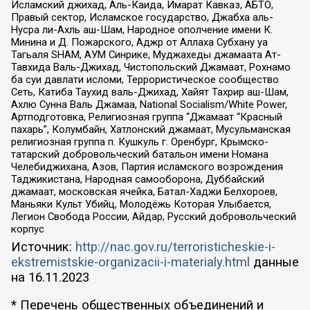
Исламский джихад, Аль-Каида, Имарат Кавказ, АБТО,
Правый сектор, Исламское государство, Джабха аль-
Нусра ли-Ахль аш-Шам, Народное ополчение имени К.
Минина и Д. Пожарского, Аджр от Аллаха Субхану уа
Тагьаля SHAM, АУМ Синрике, Муджахеды джамаата Ат-
Тавхида Валь-Джихад, Чистопольский Джамаат, Рохнамо
ба суи давлати исломи, Террористическое сообщество
Сеть, Катиба Таухид валь-Джихад, Хайят Тахрир аш-Шам,
Ахлю Сунна Валь Джамаа, National Socialism/White Power,
Артподготовка, Религиозная группа “Джамаат “Красный
пахарь”, Колумбайн, Хатлонский джамаат, Мусульманская
религиозная группа п. Кушкуль г. Оренбург, Крымско-
татарский добровольческий батальон имени Номана
Челебиджихана, Азов, Партия исламского возрождения
Таджикистана, Народная самооборона, Дуббайский
джамаат, московская ячейка, Батал-Хаджи Белхороев,
Маньяки Культ Убийц, Молодёжь Которая Улыбается,
Легион Свобода России, Айдар, Русский добровольческий
корпус
Источник:
http://nac.gov.ru/terroristicheskie-i-
ekstremistskie-organizacii-i-materialy.html
данные
на
16.11.2023
* Перечень общественных объединений и