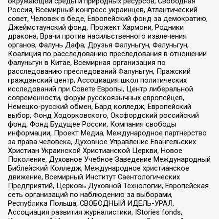
окружающей среды и природных ресурсов, Свободная
Россия, Всемирный конгресс украинцев, Атлантический
совет, Человек в беде, Европейский фонд за демократию,
Джеймстаунский фонд, Прожект Хармони, Родники
дракона, Врачи против насильственного извлечения
органов, Фалунь Дафа, Друзья Фалуньгун, Фалуньгун,
Коалиция по расследованию преследования в отношении
Фалуньгун в Китае, Всемирная организация по
расследованию преследований Фалуньгун, Пражский
гражданский центр, Ассоциация школ политических
исследований при Совете Европы, Центр либеральной
современности, Форум русскоязычных европейцев,
Немецко-русский обмен, Бард колледж, Европейский
выбор, Фонд Ходорковского, Оксфордский российский
фонд, Фонд Будущее России, Компания свободы
информации, Проект Медиа, Международное партнерство
за права человека, Духовное Управление Евангельских
Христиан Украинской Христианской Церкви, Новое
Поколение, Духовное Учебное Заведение Международный
Библейский Колледж, Международное христианское
движение, Всемирный Институт Саентологических
Предприятий, Церковь Духовной Технологии, Европейская
сеть организаций по наблюдению за выборами,
Республика Польша, СВОБОДНЫЙ ИДЕЛЬ-УРАЛ,
Ассоциация развития журналистики, IStories fonds,