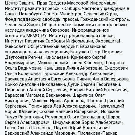
Центр Защиты Прав Средств Массовой Информации,
Институт развития прессы - Сибирь, Частное учреждение в
Санкт-Петербурге Совета Министров Северных Стран,
Фонд поддержки свободы прессы, Гражданский контроль,
Человек и Закон, Общественная комиссия по сохранению
наследия академика Сахарова, Информационное
агентство МЕМО. РУ, Институт региональной прессы,
Институт Развития Свободы Информации, Экозащита!-
Женсовет, Общественный вердикт, Евразийская
антимонопольная ассоциация, Бедушев Петр Петрович,
Дзугкоева Регина Николаевна, Кривенко Сергей
Владимирович, Милославский Павел Юрьевич, Шнырова
Ольга Вадимовна, Чанышева Лилия Айратовна, Сидорович
Ольга Борисовна, Туровский Александр Алексеевич,
Васильева Анастасия Евгеньевна, Ривина Анна Валерьевна,
Бойко Анатолий Николаевич, Дугин Сергей Георгиевич,
Пивоваров Андрей Сергеевич, Аверин Виталий Евгеньевич,
Барахоев Магомед Бекханович, Шарипков Олег
Викторович, Мошель Ирина Ароновна, Шведов Григорий
Сергеевич, Пономарев Лев Александрович, Каргалицкий
Борис Юльевич, Созаев Валерий Валерьевич, Исламов
Тимур Рифгатович, Романова Ольга Евгеньевна, Щаров
Сергей Алексадрович, Цирульников Борис Альбертович,
Гасан Ольга Павловна, Паутов Юрий Анатольевич,
Верховский Александр Маркович, Пислакова-Паркер