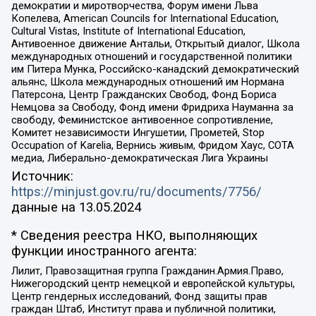
демократии и миротворчества, Форум имени Льва
Копелева, American Councils for International Education,
Cultural Vistas, Institute of International Education,
Антивоенное движение Антальи, Открытый диалог, Школа
международных отношений и государственной политики
им Питера Мунка, Российско-канадский демократический
альянс, Школа международных отношений им Нормана
Патерсона, Центр Гражданских Свобод, Фонд Бориса
Немцова за Свободу, Фонд имени Фридриха Науманна за
свободу, Феминистское антивоенное сопротивление,
Комитет независимости Ингушетии, Прометей, Stop
Occupation of Karelia, Вернись живым, Фридом Хаус, СОТА
медиа, Либерально-демократическая Лига Украины
Источник:
https://minjust.gov.ru/ru/documents/7756/
данные на
13.05.2024
* Сведения реестра НКО, выполняющих
функции иностранного агента:
Лилит, Правозащитная группа Гражданин.Армия.Право,
Нижегородский центр немецкой и европейской культуры,
Центр гендерных исследований, Фонд защиты прав
граждан Штаб, Институт права и публичной политики,