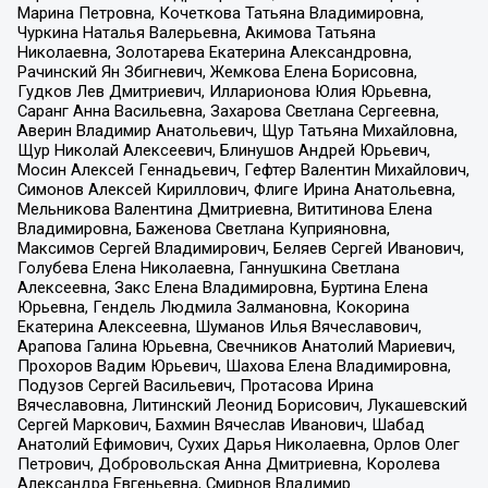
Марина Петровна, Кочеткова Татьяна Владимировна,
Чуркина Наталья Валерьевна, Акимова Татьяна
Николаевна, Золотарева Екатерина Александровна,
Рачинский Ян Збигневич, Жемкова Елена Борисовна,
Гудков Лев Дмитриевич, Илларионова Юлия Юрьевна,
Саранг Анна Васильевна, Захарова Светлана Сергеевна,
Аверин Владимир Анатольевич, Щур Татьяна Михайловна,
Щур Николай Алексеевич, Блинушов Андрей Юрьевич,
Мосин Алексей Геннадьевич, Гефтер Валентин Михайлович,
Симонов Алексей Кириллович, Флиге Ирина Анатольевна,
Мельникова Валентина Дмитриевна, Вититинова Елена
Владимировна, Баженова Светлана Куприяновна,
Максимов Сергей Владимирович, Беляев Сергей Иванович,
Голубева Елена Николаевна, Ганнушкина Светлана
Алексеевна, Закс Елена Владимировна, Буртина Елена
Юрьевна, Гендель Людмила Залмановна, Кокорина
Екатерина Алексеевна, Шуманов Илья Вячеславович,
Арапова Галина Юрьевна, Свечников Анатолий Мариевич,
Прохоров Вадим Юрьевич, Шахова Елена Владимировна,
Подузов Сергей Васильевич, Протасова Ирина
Вячеславовна, Литинский Леонид Борисович, Лукашевский
Сергей Маркович, Бахмин Вячеслав Иванович, Шабад
Анатолий Ефимович, Сухих Дарья Николаевна, Орлов Олег
Петрович, Добровольская Анна Дмитриевна, Королева
Александра Евгеньевна, Смирнов Владимир