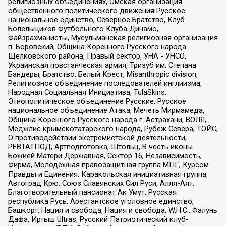
религиозных объединениях, Омская организация
общественного политического движения Русское
национальное единство, Северное Братство, Клуб
Болельщиков Футбольного Клуба Динамо,
Файзрахманисты, Мусульманская религиозная организация
п. Боровский, Община Коренного Русского народа
Щелковского района, Правый сектор, УНА - УНСО,
Украинская повстанческая армия, Тризуб им. Степана
Бандеры, Братство, Белый Крест, Misanthropic division,
Религиозное объединение последователей инглиизма,
Народная Социальная Инициатива, TulaSkins,
Этнополитическое объединение Русские, Русское
национальное объединение Атака, Мечеть Мирмамеда,
Община Коренного Русского народа г. Астрахани, ВОЛЯ,
Меджлис крымскотатарского народа, Рубеж Севера, ТОЙС,
О противодействии экстремистской деятельности,
РЕВТАТПОД, Артподготовка, Штольц, В честь иконы
Божией Матери Державная, Сектор 16, Независимость,
Фирма, Молодежная правозащитная группа МПГ, Курсом
Правды и Единения, Каракольская инициативная группа,
Автоград Крю, Союз Славянских Сил Руси, Алля-Аят,
Благотворительный пансионат Ак Умут, Русская
республика Русь, Арестантское уголовное единство,
Башкорт, Нация и свобода, Нация и свобода, W.H.С., Фалунь
Дафа, Иртыш Ultras, Русский Патриотический клуб-