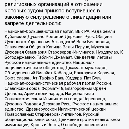
религиозных организаций в отношении
которых судом принято вступившее в
законную силу решение о ликвидации или
запрете деятельности:
Национал-большевистская партия, ВЕК РА, Рада земли
Кубанской Духовно Родовой Державы Русь, Община
Духовного Управления Асгардской Веси Беловодья,
Славянская Община Капища Веды Перуна, Мужская
Духовная Семинария Староверов-Инглингов, Нурджулар, К
Богодержавию, Таблиги Джамаат, Свидетели Иеговы,
Русское национальное единство, Национал-
социалистическое общество, Джамаат мувахидов,
Объединенный Вилайат Кабарды, Балкарии и Карачая,
Союз славян, Ат-Такфир Валь-Хиджра, Пит Буль,
Национал-социалистическая рабочая партия России,
Славянский союз, Формат-18, Благородный Орден
Дьявола, Армия воли народа, Национальная
Социалистическая Инициатива города Череповца,
Духовно-Родовая Держава Русь, Русское национальное
единство, Древнерусской Инглистической церкви
Православных Староверов-Инглингов, Русский
общенациональный союз, Движение против нелегальной
иммиграции, Кровь и Честь, О свободе совести и о