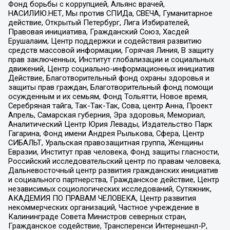
Фонд борьбы с коррупцией, Альянс врачей,
НАСИЛИЮ.НЕТ, Мы против СПИДа, СВЕЧА, Гуманитарное
действие, Открытый Петербург, Лига Избирателей,
Правовая инициатива, Гражданский Союз, Хасдей
Ерушалаим, Центр поддержки и содействия развитию
средств массовой информации, Горячая Линия, В защиту
прав заключенных, Институт глобализации и социальных
движений, Центр социально-информационных инициатив
Действие, Благотворительный фонд охраны здоровья и
защиты прав граждан, Благотворительный фонд помощи
осужденным и их семьям, Фонд Тольятти, Новое время,
Серебряная тайга, Так-Так-Так, Сова, центр Анна, Проект
Апрель, Самарская губерния, Эра здоровья, Мемориал,
Аналитический Центр Юрия Левады, Издательство Парк
Гагарина, Фонд имени Андрея Рылькова, Сфера, Центр
СИБАЛЬТ, Уральская правозащитная группа, Женщины
Евразии, Институт прав человека, Фонд защиты гласности,
Российский исследовательский центр по правам человека,
Дальневосточный центр развития гражданских инициатив
и социального партнерства, Гражданское действие, Центр
независимых социологических исследований, Сутяжник,
АКАДЕМИЯ ПО ПРАВАМ ЧЕЛОВЕКА, Центр развития
некоммерческих организаций, Частное учреждение в
Калининграде Совета Министров северных стран,
Гражданское содействие, Трансперенси Интернешнл-Р,