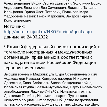
Александрович, Вицин Сергей Ефимович, Золотухин Борис
Андреевич, Левинсон Лев Семенович, Локшина Татьяна
Иосифовна, Орлов Олег Петрович, Полякова Мара
Федоровна, Резник Генри Маркович, Захаров Герман
Константинович
Источник:
http://unro.minjust.ru/NKOForeignAgent.aspx
данные на
24.03.2022
* Единый федеральный список организаций, в
том числе иностранных и международных
организаций, признанных в соответствии с
законодательством Российской Федерации
террористическими:
Высший военный Маджлисуль Шура Объединенных сил
моджахедов Кавказа, Конгресс народов Ичкерии и
Дагестана, База, Асбат аль-Ансар, Священная война,
Исламская группа, Братья-мусульмане, Партия исламского
освобождения, Лашкар-И-Тайба, Исламская группа,
Движение Талибан, Исламская партия Туркестана,
Общество социальных реформ, Общество возрождения
исламского наследия, Дом двух святых, Джунд аш-Шам,