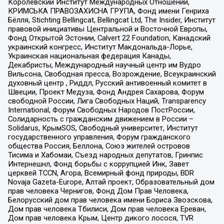
Королевский Институт Международных Отношений,
КРИМСЬКА ПРАВОЗАХИСНА ГРУПА, Фонд имени Генриха
Бёлля, Stichting Bellingcat, Bellingcat Ltd, The Insider, Институт
правовой инициативы Центральной и Восточной Европы,
Фонд Открытой Эстонии, Calvert 22 Foundation, Канадский
украинский конгресс, Институт Макдональда-Лорье,
Украинская национальная федерация Канады,
Декабристы, Международный научный центр им Вудро
Вильсона, Свободная пресса, Возрождение, Всеукраинский
духовный центр , Риддл, Русский антивоенный комитет в
Швеции, Проект Медуза, Фонд Андрея Сахарова, Форум
свободной России, Лига Свободных Наций, Transparеncy
International, Форум Свободных Народов ПостРоссии,
Солидарность с гражданским движением в России –
Solidarus, КрымSOS, Свободный университет, Институт
государственного управления, Форум гражданского
общества Россия, Беллона, Союз жителей островов
Тисима и Хабомаи, Съезд народных депутатов, Гринпис
Интернешнл, Фонд борьбы с коррупцией Инк, Завет
церквей TCCN, Агора, Всемирный фонд природы, BDR
Novaja Gazeta-Europe, Алтай проект, Образовательный дом
прав человека Чернигов, Фонд Дом Прав Человека,
Белорусский дом прав человека имени Бориса Звозскова,
Дом прав человека Тбилиси, Дом прав человека Ереван,
Дом прав человека Крым, Центр дикого лосося, TVR