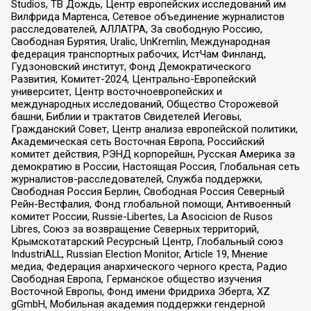
Studios, ТВ Дождь, Центр европейских исследований им
Вилфрида Мартенса, Сетевое объединение журналистов
расследователей, АЛЛАТРА, За свободную Россию,
Свободная Бурятия, Uralic, UnKremlin, Международная
федерация транспортных рабочих, ИстЧам Финланд,
Гудзоновский институт, Фонд Демократического
Развития, Комитет-2024, Центрально-Европейский
университет, Центр восточноевропейских и
международных исследований, Общество Сторожевой
башни, Библии и трактатов Свидетелей Иеговы,
Гражданский Совет, Центр анализа европейской политики,
Академическая сеть Восточная Европа, Российский
комитет действия, РЭНД корпорейшн, Русская Америка за
демократию в России, Настоящая Россия, Глобальная сеть
журналистов-расследователей, Служба поддержки,
Свободная Россия Берлин, Свободная Россия Северный
Рейн-Вестфалия, Фонд глобальной помощи, Антивоенный
комитет России, Russie-Libertes, La Asocicion de Rusos
Libres, Союз за возвращение Северных территорий,
Крымскотатарский Ресурсный Центр, Глобальный союз
IndustriALL, Russian Election Monitor, Article 19, Мнение
медиа, Федерация анархического черного креста, Радио
Свободная Европа, Германское общество изучения
Восточной Европы, Фонд имени Фридриха Эберта, XZ
gGmbH, Мобильная академия поддержки гендерной