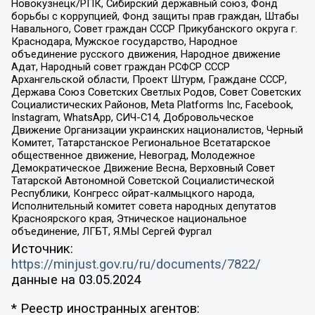
Новокузнецк/РПК, Сибирский державный союз, Фонд
борьбы с коррупцией, Фонд защиты прав граждан, Штабы
Навального, Совет граждан СССР Прикубанского округа г.
Краснодара, Мужское государство, Народное
объединение русского движения, Народное движение
Адат, Народный совет граждан РСФСР СССР
Архангельской области, Проект Штурм, Граждане СССР,
Держава Союз Советских Светлых Родов, Совет Советских
Социалистических Районов, Meta Platforms Inc, Facebook,
Instagram, WhatsApp, СИЧ-С14, Добровольческое
Движение Организации украинских националистов, Черный
Комитет, Татарстанское Региональное Всетатарское
общественное движение, Невоград, Молодежное
Демократическое Движение Весна, Верховный Совет
Татарской Автономной Советской Социалистической
Республики, Конгресс ойрат-калмыцкого народа,
Исполнительный комитет совета народных депутатов
Красноярского края, Этническое национальное
объединение, ЛГБТ, Я.МЫ Сергей Фургал
Источник:
https://minjust.gov.ru/ru/documents/7822/
данные на
03.05.2024
* Реестр иностранных агентов: