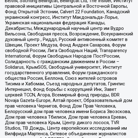
Бёлля, Stichting Bellingcat, Bellingcat Ltd, The Insider, Институт
правовой инициативы Центральной и Восточной Европы,
Фонд Открытой Эстонии, Calvert 22 Foundation, Канадский
украинский конгресс, Институт Макдональда-Лорье,
Украинская национальная федерация Канады,
Декабристы, Международный научный центр им Вудро
Вильсона, Свободная пресса, Возрождение, Всеукраинский
духовный центр , Риддл, Русский антивоенный комитет в
Швеции, Проект Медуза, Фонд Андрея Сахарова, Форум
свободной России, Лига Свободных Наций, Transparеncy
International, Форум Свободных Народов ПостРоссии,
Солидарность с гражданским движением в России –
Solidarus, КрымSOS, Свободный университет, Институт
государственного управления, Форум гражданского
общества Россия, Беллона, Союз жителей островов
Тисима и Хабомаи, Съезд народных депутатов, Гринпис
Интернешнл, Фонд борьбы с коррупцией Инк, Завет
церквей TCCN, Агора, Всемирный фонд природы, BDR
Novaja Gazeta-Europe, Алтай проект, Образовательный дом
прав человека Чернигов, Фонд Дом Прав Человека,
Белорусский дом прав человека имени Бориса Звозскова,
Дом прав человека Тбилиси, Дом прав человека Ереван,
Дом прав человека Крым, Центр дикого лосося, TVR
Studios, ТВ Дождь, Центр европейских исследований им
Вилфрида Мартенса, Сетевое объединение журналистов