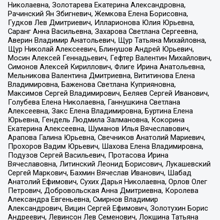
Николаевна, Золотарева Екатерина Александровна,
Рачинский Ян Збигневич, Жемкова Елена Борисовна,
Гудков Лев Дмитриевич, Илларионова Юлия Юрьевна,
Саранг Анна Васильевна, Захарова Светлана Сергеевна,
Аверин Владимир Анатольевич, Щур Татьяна Михайловна,
Щур Николай Алексеевич, Блинушов Андрей Юрьевич,
Мосин Алексей Геннадьевич, Гефтер Валентин Михайлович,
Симонов Алексей Кириллович, Флиге Ирина Анатольевна,
Мельникова Валентина Дмитриевна, Вититинова Елена
Владимировна, Баженова Светлана Куприяновна,
Максимов Сергей Владимирович, Беляев Сергей Иванович,
Голубева Елена Николаевна, Ганнушкина Светлана
Алексеевна, Закс Елена Владимировна, Буртина Елена
Юрьевна, Гендель Людмила Залмановна, Кокорина
Екатерина Алексеевна, Шуманов Илья Вячеславович,
Арапова Галина Юрьевна, Свечников Анатолий Мариевич,
Прохоров Вадим Юрьевич, Шахова Елена Владимировна,
Подузов Сергей Васильевич, Протасова Ирина
Вячеславовна, Литинский Леонид Борисович, Лукашевский
Сергей Маркович, Бахмин Вячеслав Иванович, Шабад
Анатолий Ефимович, Сухих Дарья Николаевна, Орлов Олег
Петрович, Добровольская Анна Дмитриевна, Королева
Александра Евгеньевна, Смирнов Владимир
Александрович, Вицин Сергей Ефимович, Золотухин Борис
Андреевич, Левинсон Лев Семенович, Локшина Татьяна