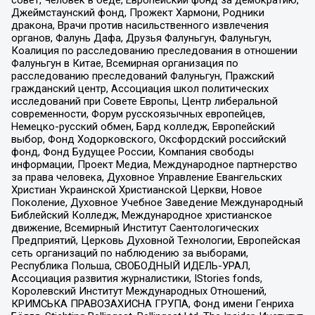
совет, Человек в беде, Европейский фонд за демократию,
Джеймстаунский фонд, Прожект Хармони, Родники
дракона, Врачи против насильственного извлечения
органов, Фалунь Дафа, Друзья Фалуньгун, Фалуньгун,
Коалиция по расследованию преследования в отношении
Фалуньгун в Китае, Всемирная организация по
расследованию преследований Фалуньгун, Пражский
гражданский центр, Ассоциация школ политических
исследований при Совете Европы, Центр либеральной
современности, Форум русскоязычных европейцев,
Немецко-русский обмен, Бард колледж, Европейский
выбор, Фонд Ходорковского, Оксфордский российский
фонд, Фонд Будущее России, Компания свободы
информации, Проект Медиа, Международное партнерство
за права человека, Духовное Управление Евангельских
Христиан Украинской Христианской Церкви, Новое
Поколение, Духовное Учебное Заведение Международный
Библейский Колледж, Международное христианское
движение, Всемирный Институт Саентологических
Предприятий, Церковь Духовной Технологии, Европейская
сеть организаций по наблюдению за выборами,
Республика Польша, СВОБОДНЫЙ ИДЕЛЬ-УРАЛ,
Ассоциация развития журналистики, IStories fonds,
Королевский Институт Международных Отношений,
КРИМСЬКА ПРАВОЗАХИСНА ГРУПА, Фонд имени Генриха