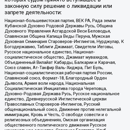
законную силу решение о ликвидации или
запрете деятельности:
Национал-большевистская партия, ВЕК РА, Рада земли
Кубанской Духовно Родовой Державы Русь, Община
Духовного Управления Асгардской Веси Беловодья,
Славянская Община Капища Веды Перуна, Мужская
Духовная Семинария Староверов-Инглингов, Нурджулар, К
Богодержавию, Таблиги Джамаат, Свидетели Иеговы,
Русское национальное единство, Национал-
социалистическое общество, Джамаат мувахидов,
Объединенный Вилайат Кабарды, Балкарии и Карачая,
Союз славян, Ат-Такфир Валь-Хиджра, Пит Буль,
Национал-социалистическая рабочая партия России,
Славянский союз, Формат-18, Благородный Орден
Дьявола, Армия воли народа, Национальная
Социалистическая Инициатива города Череповца,
Духовно-Родовая Держава Русь, Русское национальное
единство, Древнерусской Инглистической церкви
Православных Староверов-Инглингов, Русский
общенациональный союз, Движение против нелегальной
иммиграции, Кровь и Честь, О свободе совести и о
религиозных объединениях, Омская организация
общественного политического движения Русское