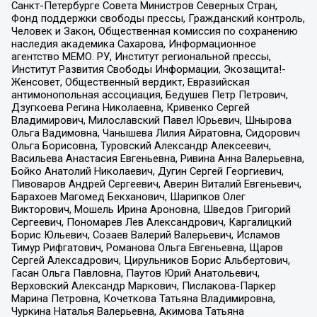
Санкт-Петербурге Совета Министров Северных Стран,
Фонд поддержки свободы прессы, Гражданский контроль,
Человек и Закон, Общественная комиссия по сохранению
наследия академика Сахарова, Информационное
агентство МЕМО. РУ, Институт региональной прессы,
Институт Развития Свободы Информации, Экозащита!-
Женсовет, Общественный вердикт, Евразийская
антимонопольная ассоциация, Бедушев Петр Петрович,
Дзугкоева Регина Николаевна, Кривенко Сергей
Владимирович, Милославский Павел Юрьевич, Шнырова
Ольга Вадимовна, Чанышева Лилия Айратовна, Сидорович
Ольга Борисовна, Туровский Александр Алексеевич,
Васильева Анастасия Евгеньевна, Ривина Анна Валерьевна,
Бойко Анатолий Николаевич, Дугин Сергей Георгиевич,
Пивоваров Андрей Сергеевич, Аверин Виталий Евгеньевич,
Барахоев Магомед Бекханович, Шарипков Олег
Викторович, Мошель Ирина Ароновна, Шведов Григорий
Сергеевич, Пономарев Лев Александрович, Каргалицкий
Борис Юльевич, Созаев Валерий Валерьевич, Исламов
Тимур Рифгатович, Романова Ольга Евгеньевна, Щаров
Сергей Алексадрович, Цирульников Борис Альбертович,
Гасан Ольга Павловна, Паутов Юрий Анатольевич,
Верховский Александр Маркович, Пислакова-Паркер
Марина Петровна, Кочеткова Татьяна Владимировна,
Чуркина Наталья Валерьевна, Акимова Татьяна