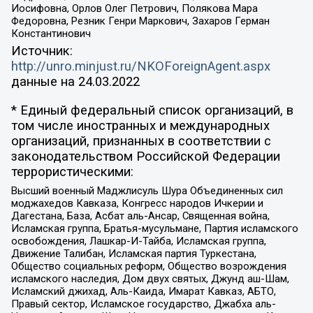
Иосифовна, Орлов Олег Петрович, Полякова Мара
Федоровна, Резник Генри Маркович, Захаров Герман
Константинович
Источник:
http://unro.minjust.ru/NKOForeignAgent.aspx
данные на
24.03.2022
* Единый федеральный список организаций, в
том числе иностранных и международных
организаций, признанных в соответствии с
законодательством Российской Федерации
террористическими:
Высший военный Маджлисуль Шура Объединенных сил
моджахедов Кавказа, Конгресс народов Ичкерии и
Дагестана, База, Асбат аль-Ансар, Священная война,
Исламская группа, Братья-мусульмане, Партия исламского
освобождения, Лашкар-И-Тайба, Исламская группа,
Движение Талибан, Исламская партия Туркестана,
Общество социальных реформ, Общество возрождения
исламского наследия, Дом двух святых, Джунд аш-Шам,
Исламский джихад, Аль-Каида, Имарат Кавказ, АБТО,
Правый сектор, Исламское государство, Джабха аль-