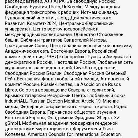
расследователей, АЛЛАТРА, За свободную Россию,
Свободная Бурятия, Uralic, UnKremlin, Международная
федерация транспортных рабочих, ИстЧам Финланд,
Гудзоновский институт, Фонд Демократического
Развития, Комитет-2024, Центрально-Европейский
университет, Центр восточноевропейских и
международных исследований, Общество Сторожевой
башни, Библии и трактатов Свидетелей Иеговы,
Гражданский Совет, Центр анализа европейской политики,
Академическая сеть Восточная Европа, Российский
комитет действия, РЭНД корпорейшн, Русская Америка за
демократию в России, Настоящая Россия, Глобальная сеть
журналистов-расследователей, Служба поддержки,
Свободная Россия Берлин, Свободная Россия Северный
Рейн-Вестфалия, Фонд глобальной помощи, Антивоенный
комитет России, Russie-Libertes, La Asocicion de Rusos
Libres, Союз за возвращение Северных территорий,
Крымскотатарский Ресурсный Центр, Глобальный союз
IndustriALL, Russian Election Monitor, Article 19, Мнение
медиа, Федерация анархического черного креста, Радио
Свободная Европа, Германское общество изучения
Восточной Европы, Фонд имени Фридриха Эберта, XZ
gGmbH, Мобильная академия поддержки гендерной
демократии и миротворчества, Форум имени Льва
Копелева, American Councils for International Education,