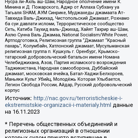
Нусра ли-Ахль аш-Шам, Народное ополчение имени К.
Минина и Д. Пожарского, Аджр от Аллаха Субхану уа
Тагьаля SHAM, АУМ Синрике, Муджахеды джамаата Ат-
Тавхида Валь-Джихад, Чистопольский Джамаат, Рохнамо
ба суи давлати исломи, Террористическое сообщество
Сеть, Катиба Таухид валь-Джихад, Хайят Тахрир аш-Шам,
Ахлю Сунна Валь Джамаа, National Socialism/White Power,
Артподготовка, Религиозная группа “Джамаат “Красный
пахарь”, Колумбайн, Хатлонский джамаат, Мусульманская
религиозная группа п. Кушкуль г. Оренбург, Крымско-
татарский добровольческий батальон имени Номана
Челебиджихана, Азов, Партия исламского возрождения
Таджикистана, Народная самооборона, Дуббайский
джамаат, московская ячейка, Батал-Хаджи Белхороев,
Маньяки Культ Убийц, Молодёжь Которая Улыбается,
Легион Свобода России, Айдар, Русский добровольческий
корпус
Источник:
http://nac.gov.ru/terroristicheskie-i-
ekstremistskie-organizacii-i-materialy.html
данные
на
16.11.2023
* Перечень общественных объединений и
религиозных организаций в отношении
которых судом принято вступившее в