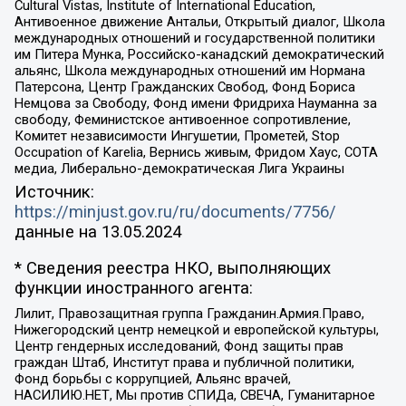
Cultural Vistas, Institute of International Education,
Антивоенное движение Антальи, Открытый диалог, Школа
международных отношений и государственной политики
им Питера Мунка, Российско-канадский демократический
альянс, Школа международных отношений им Нормана
Патерсона, Центр Гражданских Свобод, Фонд Бориса
Немцова за Свободу, Фонд имени Фридриха Науманна за
свободу, Феминистское антивоенное сопротивление,
Комитет независимости Ингушетии, Прометей, Stop
Occupation of Karelia, Вернись живым, Фридом Хаус, СОТА
медиа, Либерально-демократическая Лига Украины
Источник:
https://minjust.gov.ru/ru/documents/7756/
данные на
13.05.2024
* Сведения реестра НКО, выполняющих
функции иностранного агента:
Лилит, Правозащитная группа Гражданин.Армия.Право,
Нижегородский центр немецкой и европейской культуры,
Центр гендерных исследований, Фонд защиты прав
граждан Штаб, Институт права и публичной политики,
Фонд борьбы с коррупцией, Альянс врачей,
НАСИЛИЮ.НЕТ, Мы против СПИДа, СВЕЧА, Гуманитарное