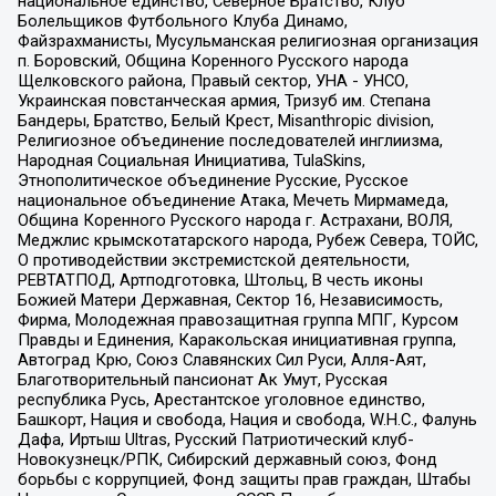
национальное единство, Северное Братство, Клуб
Болельщиков Футбольного Клуба Динамо,
Файзрахманисты, Мусульманская религиозная организация
п. Боровский, Община Коренного Русского народа
Щелковского района, Правый сектор, УНА - УНСО,
Украинская повстанческая армия, Тризуб им. Степана
Бандеры, Братство, Белый Крест, Misanthropic division,
Религиозное объединение последователей инглиизма,
Народная Социальная Инициатива, TulaSkins,
Этнополитическое объединение Русские, Русское
национальное объединение Атака, Мечеть Мирмамеда,
Община Коренного Русского народа г. Астрахани, ВОЛЯ,
Меджлис крымскотатарского народа, Рубеж Севера, ТОЙС,
О противодействии экстремистской деятельности,
РЕВТАТПОД, Артподготовка, Штольц, В честь иконы
Божией Матери Державная, Сектор 16, Независимость,
Фирма, Молодежная правозащитная группа МПГ, Курсом
Правды и Единения, Каракольская инициативная группа,
Автоград Крю, Союз Славянских Сил Руси, Алля-Аят,
Благотворительный пансионат Ак Умут, Русская
республика Русь, Арестантское уголовное единство,
Башкорт, Нация и свобода, Нация и свобода, W.H.С., Фалунь
Дафа, Иртыш Ultras, Русский Патриотический клуб-
Новокузнецк/РПК, Сибирский державный союз, Фонд
борьбы с коррупцией, Фонд защиты прав граждан, Штабы