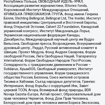
Республика Польша, СВОБОДНЫЙ ИДЕЛЬ-УРАЛ,
Ассоциация развития журналистики, IStories fonds,
Королевский Институт Международных Отношений,
КРИМСЬКА ПРАВОЗАХИСНА ГРУПА, Фонд имени Генриха
Бёлля, Stichting Bellingcat, Bellingcat Ltd, The Insider, Институт
правовой инициативы Центральной и Восточной Европы,
Фонд Открытой Эстонии, Calvert 22 Foundation, Канадский
украинский конгресс, Институт Макдональда-Лорье,
Украинская национальная федерация Канады,
Декабристы, Международный научный центр им Вудро
Вильсона, Свободная пресса, Возрождение, Всеукраинский
духовный центр , Риддл, Русский антивоенный комитет в
Швеции, Проект Медуза, Фонд Андрея Сахарова, Форум
свободной России, Лига Свободных Наций, Transparеncy
International, Форум Свободных Народов ПостРоссии,
Солидарность с гражданским движением в России –
Solidarus, КрымSOS, Свободный университет, Институт
государственного управления, Форум гражданского
общества Россия, Беллона, Союз жителей островов
Тисима и Хабомаи, Съезд народных депутатов, Гринпис
Интернешнл, Фонд борьбы с коррупцией Инк, Завет
церквей TCCN, Агора, Всемирный фонд природы, BDR
Novaja Gazeta-Europe, Алтай проект, Образовательный дом
прав человека Чернигов, Фонд Дом Прав Человека,
Белорусский дом прав человека имени Бориса Звозскова,