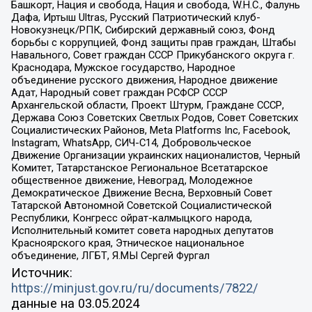
Башкорт, Нация и свобода, Нация и свобода, W.H.С., Фалунь
Дафа, Иртыш Ultras, Русский Патриотический клуб-
Новокузнецк/РПК, Сибирский державный союз, Фонд
борьбы с коррупцией, Фонд защиты прав граждан, Штабы
Навального, Совет граждан СССР Прикубанского округа г.
Краснодара, Мужское государство, Народное
объединение русского движения, Народное движение
Адат, Народный совет граждан РСФСР СССР
Архангельской области, Проект Штурм, Граждане СССР,
Держава Союз Советских Светлых Родов, Совет Советских
Социалистических Районов, Meta Platforms Inc, Facebook,
Instagram, WhatsApp, СИЧ-С14, Добровольческое
Движение Организации украинских националистов, Черный
Комитет, Татарстанское Региональное Всетатарское
общественное движение, Невоград, Молодежное
Демократическое Движение Весна, Верховный Совет
Татарской Автономной Советской Социалистической
Республики, Конгресс ойрат-калмыцкого народа,
Исполнительный комитет совета народных депутатов
Красноярского края, Этническое национальное
объединение, ЛГБТ, Я.МЫ Сергей Фургал
Источник:
https://minjust.gov.ru/ru/documents/7822/
данные на
03.05.2024