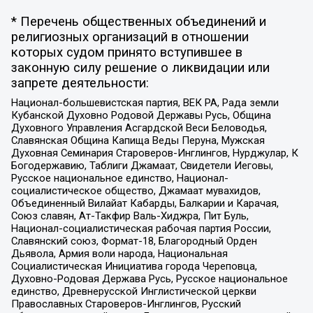
* Перечень общественных объединений и
религиозных организаций в отношении
которых судом принято вступившее в
законную силу решение о ликвидации или
запрете деятельности:
Национал-большевистская партия, ВЕК РА, Рада земли
Кубанской Духовно Родовой Державы Русь, Община
Духовного Управления Асгардской Веси Беловодья,
Славянская Община Капища Веды Перуна, Мужская
Духовная Семинария Староверов-Инглингов, Нурджулар, К
Богодержавию, Таблиги Джамаат, Свидетели Иеговы,
Русское национальное единство, Национал-
социалистическое общество, Джамаат мувахидов,
Объединенный Вилайат Кабарды, Балкарии и Карачая,
Союз славян, Ат-Такфир Валь-Хиджра, Пит Буль,
Национал-социалистическая рабочая партия России,
Славянский союз, Формат-18, Благородный Орден
Дьявола, Армия воли народа, Национальная
Социалистическая Инициатива города Череповца,
Духовно-Родовая Держава Русь, Русское национальное
единство, Древнерусской Инглистической церкви
Православных Староверов-Инглингов, Русский