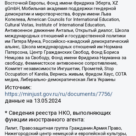
Восточной Европы, Фонд имени Фридриха Эберта, XZ
gGmbH, Мобильная академия поддержки гендерной
демократии и миротворчества, Форум имени Льва
Копелева, American Councils for International Education,
Cultural Vistas, Institute of International Education,
Антивоенное движение Антальи, Открытый диалог, Школа
международных отношений и государственной политики
им Питера Мунка, Российско-канадский демократический
альянс, Школа международных отношений им Нормана
Патерсона, Центр Гражданских Свобод, Фонд Бориса
Немцова за Свободу, Фонд имени Фридриха Науманна за
свободу, Феминистское антивоенное сопротивление,
Комитет независимости Ингушетии, Прометей, Stop
Occupation of Karelia, Вернись живым, Фридом Хаус, СОТА
медиа, Либерально-демократическая Лига Украины
Источник:
https://minjust.gov.ru/ru/documents/7756/
данные на
13.05.2024
* Сведения реестра НКО, выполняющих
функции иностранного агента:
Лилит, Правозащитная группа Гражданин.Армия.Право,
Нижегородский центр немецкой и европейской культуры,