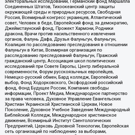
электоральных исследований, Германский фонд Маршалла
Соединенных Штатов, Тихоокеанский центр защиты
окружающей среды и природных ресурсов, Свободная
Россия, Всемирный конгресс украинцев, Атлантический
совет, Человек в беде, Европейский фонд за демократию,
Джеймстаунский фонд, Прожект Хармони, Родники
дракона, Врачи против насильственного извлечения
органов, Фалунь Дафа, Друзья Фалуньгун, Фалуньгун,
Коалиция по расследованию преследования в отношении
Фалуньгун в Китае, Всемирная организация по
расследованию преследований Фалуньгун, Пражский
гражданский центр, Ассоциация школ политических
исследований при Совете Европы, Центр либеральной
современности, Форум русскоязычных европейцев,
Немецко-русский обмен, Бард колледж, Европейский
выбор, Фонд Ходорковского, Оксфордский российский
фонд, Фонд Будущее России, Компания свободы
информации, Проект Медиа, Международное партнерство
за права человека, Духовное Управление Евангельских
Христиан Украинской Христианской Церкви, Новое
Поколение, Духовное Учебное Заведение Международный
Библейский Колледж, Международное христианское
движение, Всемирный Институт Саентологических
Предприятий, Церковь Духовной Технологии, Европейская
сеть организаций по наблюдению за выборами,