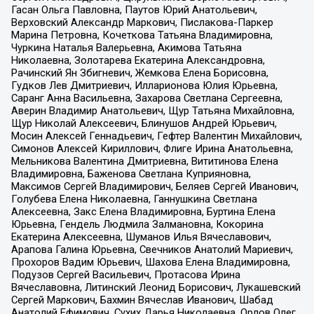
Гасан Ольга Павловна, Паутов Юрий Анатольевич,
Верховский Александр Маркович, Пислакова-Паркер
Марина Петровна, Кочеткова Татьяна Владимировна,
Чуркина Наталья Валерьевна, Акимова Татьяна
Николаевна, Золотарева Екатерина Александровна,
Рачинский Ян Збигневич, Жемкова Елена Борисовна,
Гудков Лев Дмитриевич, Илларионова Юлия Юрьевна,
Саранг Анна Васильевна, Захарова Светлана Сергеевна,
Аверин Владимир Анатольевич, Щур Татьяна Михайловна,
Щур Николай Алексеевич, Блинушов Андрей Юрьевич,
Мосин Алексей Геннадьевич, Гефтер Валентин Михайлович,
Симонов Алексей Кириллович, Флиге Ирина Анатольевна,
Мельникова Валентина Дмитриевна, Вититинова Елена
Владимировна, Баженова Светлана Куприяновна,
Максимов Сергей Владимирович, Беляев Сергей Иванович,
Голубева Елена Николаевна, Ганнушкина Светлана
Алексеевна, Закс Елена Владимировна, Буртина Елена
Юрьевна, Гендель Людмила Залмановна, Кокорина
Екатерина Алексеевна, Шуманов Илья Вячеславович,
Арапова Галина Юрьевна, Свечников Анатолий Мариевич,
Прохоров Вадим Юрьевич, Шахова Елена Владимировна,
Подузов Сергей Васильевич, Протасова Ирина
Вячеславовна, Литинский Леонид Борисович, Лукашевский
Сергей Маркович, Бахмин Вячеслав Иванович, Шабад
Анатолий Ефимович, Сухих Дарья Николаевна, Орлов Олег