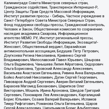
Калининграде Совета Министров северных стран,
Гражданское содействие, Трансперенси Интернешнл-Р,
Центр Защиты Прав Средств Массовой Информации,
Институт развития прессы - Сибирь, Частное учреждение в
Санкт-Петербурге Совета Министров Северных Стран,
Фонд поддержки свободы прессы, Гражданский контроль,
Человек и Закон, Общественная комиссия по сохранению
наследия академика Сахарова, Информационное
агентство МЕМО. РУ, Институт региональной прессы,
Институт Развития Свободы Информации, Экозащита!-
Женсовет, Общественный вердикт, Евразийская
антимонопольная ассоциация, Бедушев Петр Петрович,
Дзугкоева Регина Николаевна, Кривенко Сергей
Владимирович, Милославский Павел Юрьевич, Шнырова
Ольга Вадимовна, Чанышева Лилия Айратовна, Сидорович
Ольга Борисовна, Туровский Александр Алексеевич,
Васильева Анастасия Евгеньевна, Ривина Анна Валерьевна,
Бойко Анатолий Николаевич, Дугин Сергей Георгиевич,
Пивоваров Андрей Сергеевич, Аверин Виталий Евгеньевич,
Барахоев Магомед Бекханович, Шарипков Олег
Викторович, Мошель Ирина Ароновна, Шведов Григорий
Сергеевич, Пономарев Лев Александрович, Каргалицкий
Борис Юльевич, Созаев Валерий Валерьевич, Исламов
Тимур Рифгатович, Романова Ольга Евгеньевна, Щаров
Сергей Алексадрович, Цирульников Борис Альбертович,