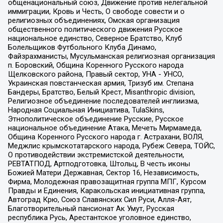
общенациональный союз, Движение против нелегальной
иммиграции, Кровь и Честь, О свободе совести и о
религиозных объединениях, Омская организация
общественного политического движения Русское
национальное единство, Северное Братство, Клуб
Болельщиков Футбольного Клуба Динамо,
Файзрахманисты, Мусульманская религиозная организация
п. Боровский, Община Коренного Русского народа
Щелковского района, Правый сектор, УНА - УНСО,
Украинская повстанческая армия, Тризуб им. Степана
Бандеры, Братство, Белый Крест, Misanthropic division,
Религиозное объединение последователей инглиизма,
Народная Социальная Инициатива, TulaSkins,
Этнополитическое объединение Русские, Русское
национальное объединение Атака, Мечеть Мирмамеда,
Община Коренного Русского народа г. Астрахани, ВОЛЯ,
Меджлис крымскотатарского народа, Рубеж Севера, ТОЙС,
О противодействии экстремистской деятельности,
РЕВТАТПОД, Артподготовка, Штольц, В честь иконы
Божией Матери Державная, Сектор 16, Независимость,
Фирма, Молодежная правозащитная группа МПГ, Курсом
Правды и Единения, Каракольская инициативная группа,
Автоград Крю, Союз Славянских Сил Руси, Алля-Аят,
Благотворительный пансионат Ак Умут, Русская
республика Русь, Арестантское уголовное единство,