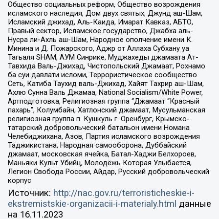
Общество социальных реформ, Общество возрождения
исламского наследия, Дом двух святых, Джунд аш-Шам,
Исламский джихад, Аль-Каида, Имарат Кавказ, АБТО,
Правый сектор, Исламское государство, Джабха аль-
Нусра ли-Ахль аш-Шам, Народное ополчение имени К.
Минина и Д. Пожарского, Аджр от Аллаха Субхану уа
Тагьаля SHAM, АУМ Синрике, Муджахеды джамаата Ат-
Тавхида Валь-Джихад, Чистопольский Джамаат, Рохнамо
ба суи давлати исломи, Террористическое сообщество
Сеть, Катиба Таухид валь-Джихад, Хайят Тахрир аш-Шам,
Ахлю Сунна Валь Джамаа, National Socialism/White Power,
Артподготовка, Религиозная группа “Джамаат “Красный
пахарь”, Колумбайн, Хатлонский джамаат, Мусульманская
религиозная группа п. Кушкуль г. Оренбург, Крымско-
татарский добровольческий батальон имени Номана
Челебиджихана, Азов, Партия исламского возрождения
Таджикистана, Народная самооборона, Дуббайский
джамаат, московская ячейка, Батал-Хаджи Белхороев,
Маньяки Культ Убийц, Молодёжь Которая Улыбается,
Легион Свобода России, Айдар, Русский добровольческий
корпус
Источник:
http://nac.gov.ru/terroristicheskie-i-
ekstremistskie-organizacii-i-materialy.html
данные
на
16.11.2023