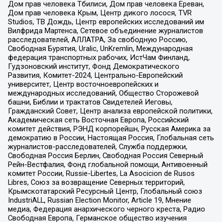
Дом прав человека Тбилиси, Дом прав человека Ереван,
Дом прав человека Крым, Центр дикого лосося, TVR
Studios, ТВ Дождь, Центр европейских исследований им
Вилфрида Мартенса, Сетевое объединение журналистов
расследователей, АЛЛАТРА, За свободную Россию,
Свободная Бурятия, Uralic, UnKremlin, Международная
федерация транспортных рабочих, ИстЧам Финланд,
Гудзоновский институт, Фонд Демократического
Развития, Комитет-2024, Центрально-Европейский
университет, Центр восточноевропейских и
международных исследований, Общество Сторожевой
башни, Библии и трактатов Свидетелей Иеговы,
Гражданский Совет, Центр анализа европейской политики,
Академическая сеть Восточная Европа, Российский
комитет действия, РЭНД корпорейшн, Русская Америка за
демократию в России, Настоящая Россия, Глобальная сеть
журналистов-расследователей, Служба поддержки,
Свободная Россия Берлин, Свободная Россия Северный
Рейн-Вестфалия, Фонд глобальной помощи, Антивоенный
комитет России, Russie-Libertes, La Asocicion de Rusos
Libres, Союз за возвращение Северных территорий,
Крымскотатарский Ресурсный Центр, Глобальный союз
IndustriALL, Russian Election Monitor, Article 19, Мнение
медиа, Федерация анархического черного креста, Радио
Свободная Европа, Германское общество изучения