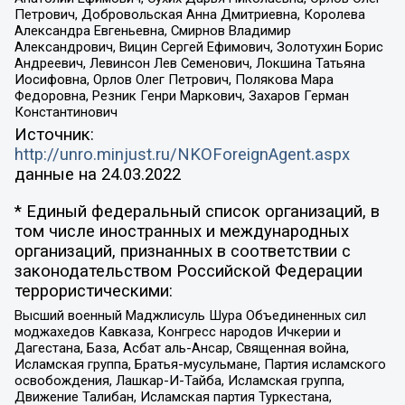
Петрович, Добровольская Анна Дмитриевна, Королева
Александра Евгеньевна, Смирнов Владимир
Александрович, Вицин Сергей Ефимович, Золотухин Борис
Андреевич, Левинсон Лев Семенович, Локшина Татьяна
Иосифовна, Орлов Олег Петрович, Полякова Мара
Федоровна, Резник Генри Маркович, Захаров Герман
Константинович
Источник:
http://unro.minjust.ru/NKOForeignAgent.aspx
данные на
24.03.2022
* Единый федеральный список организаций, в
том числе иностранных и международных
организаций, признанных в соответствии с
законодательством Российской Федерации
террористическими:
Высший военный Маджлисуль Шура Объединенных сил
моджахедов Кавказа, Конгресс народов Ичкерии и
Дагестана, База, Асбат аль-Ансар, Священная война,
Исламская группа, Братья-мусульмане, Партия исламского
освобождения, Лашкар-И-Тайба, Исламская группа,
Движение Талибан, Исламская партия Туркестана,