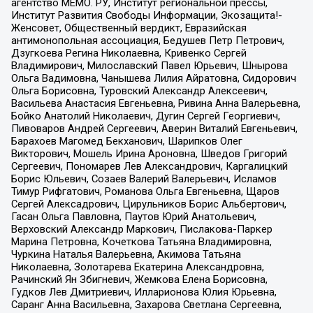
агентство МЕМО. РУ, Институт региональной прессы,
Институт Развития Свободы Информации, Экозащита!-
Женсовет, Общественный вердикт, Евразийская
антимонопольная ассоциация, Бедушев Петр Петрович,
Дзугкоева Регина Николаевна, Кривенко Сергей
Владимирович, Милославский Павел Юрьевич, Шнырова
Ольга Вадимовна, Чанышева Лилия Айратовна, Сидорович
Ольга Борисовна, Туровский Александр Алексеевич,
Васильева Анастасия Евгеньевна, Ривина Анна Валерьевна,
Бойко Анатолий Николаевич, Дугин Сергей Георгиевич,
Пивоваров Андрей Сергеевич, Аверин Виталий Евгеньевич,
Барахоев Магомед Бекханович, Шарипков Олег
Викторович, Мошель Ирина Ароновна, Шведов Григорий
Сергеевич, Пономарев Лев Александрович, Каргалицкий
Борис Юльевич, Созаев Валерий Валерьевич, Исламов
Тимур Рифгатович, Романова Ольга Евгеньевна, Щаров
Сергей Алексадрович, Цирульников Борис Альбертович,
Гасан Ольга Павловна, Паутов Юрий Анатольевич,
Верховский Александр Маркович, Пислакова-Паркер
Марина Петровна, Кочеткова Татьяна Владимировна,
Чуркина Наталья Валерьевна, Акимова Татьяна
Николаевна, Золотарева Екатерина Александровна,
Рачинский Ян Збигневич, Жемкова Елена Борисовна,
Гудков Лев Дмитриевич, Илларионова Юлия Юрьевна,
Саранг Анна Васильевна, Захарова Светлана Сергеевна,