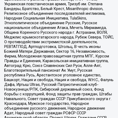
Украинская повстанческая армия, Тризуб им. Степана
Бандеры, Братство, Белый Крест, Misanthropic division,
Религиозное объединение последователей инглиизма,
Народная Социальная Инициатива, TulaSkins,
Этнополитическое объединение Русские, Русское
национальное объединение Атака, Мечеть Мирмамеда,
Община Коренного Русского народа г. Астрахани, ВОЛЯ,
Меджлис крымскотатарского народа, Рубеж Севера, ТОЙС,
О противодействии экстремистской деятельности,
РЕВТАТПОД, Артподготовка, Штольц, В честь иконы
Божией Матери Державная, Сектор 16, Независимость,
Фирма, Молодежная правозащитная группа МПГ, Курсом
Правды и Единения, Каракольская инициативная группа,
Автоград Крю, Союз Славянских Сил Руси, Алля-Аят,
Благотворительный пансионат Ак Умут, Русская
республика Русь, Арестантское уголовное единство,
Башкорт, Нация и свобода, Нация и свобода, W.H.С., Фалунь
Дафа, Иртыш Ultras, Русский Патриотический клуб-
Новокузнецк/РПК, Сибирский державный союз, Фонд
борьбы с коррупцией, Фонд защиты прав граждан, Штабы
Навального, Совет граждан СССР Прикубанского округа г.
Краснодара, Мужское государство, Народное
объединение русского движения, Народное движение
Адат, Народный совет граждан РСФСР СССР
Архангельской области, Проект Штурм, Граждане СССР,