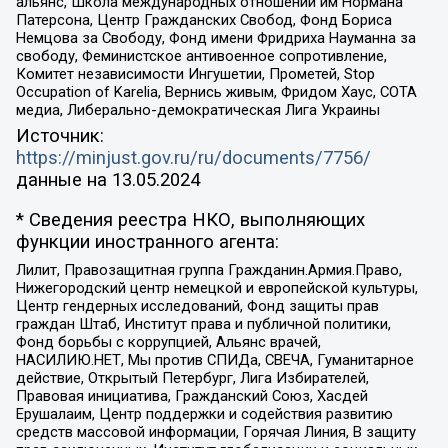
альянс, Школа международных отношений им Нормана
Патерсона, Центр Гражданских Свобод, Фонд Бориса
Немцова за Свободу, Фонд имени Фридриха Науманна за
свободу, Феминистское антивоенное сопротивление,
Комитет независимости Ингушетии, Прометей, Stop
Occupation of Karelia, Вернись живым, Фридом Хаус, СОТА
медиа, Либерально-демократическая Лига Украины
Источник:
https://minjust.gov.ru/ru/documents/7756/
данные на
13.05.2024
* Сведения реестра НКО, выполняющих
функции иностранного агента:
Лилит, Правозащитная группа Гражданин.Армия.Право,
Нижегородский центр немецкой и европейской культуры,
Центр гендерных исследований, Фонд защиты прав
граждан Штаб, Институт права и публичной политики,
Фонд борьбы с коррупцией, Альянс врачей,
НАСИЛИЮ.НЕТ, Мы против СПИДа, СВЕЧА, Гуманитарное
действие, Открытый Петербург, Лига Избирателей,
Правовая инициатива, Гражданский Союз, Хасдей
Ерушалаим, Центр поддержки и содействия развитию
средств массовой информации, Горячая Линия, В защиту