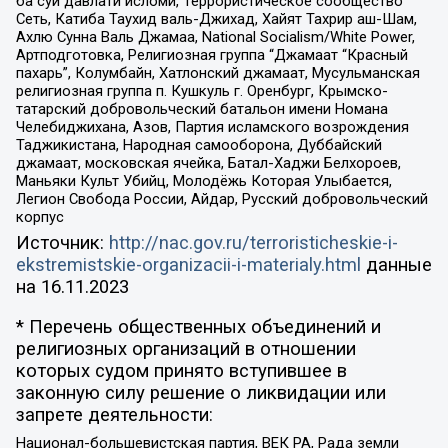
ба суи давлати исломи, Террористическое сообщество
Сеть, Катиба Таухид валь-Джихад, Хайят Тахрир аш-Шам,
Ахлю Сунна Валь Джамаа, National Socialism/White Power,
Артподготовка, Религиозная группа “Джамаат “Красный
пахарь”, Колумбайн, Хатлонский джамаат, Мусульманская
религиозная группа п. Кушкуль г. Оренбург, Крымско-
татарский добровольческий батальон имени Номана
Челебиджихана, Азов, Партия исламского возрождения
Таджикистана, Народная самооборона, Дуббайский
джамаат, московская ячейка, Батал-Хаджи Белхороев,
Маньяки Культ Убийц, Молодёжь Которая Улыбается,
Легион Свобода России, Айдар, Русский добровольческий
корпус
Источник:
http://nac.gov.ru/terroristicheskie-i-
ekstremistskie-organizacii-i-materialy.html
данные
на
16.11.2023
* Перечень общественных объединений и
религиозных организаций в отношении
которых судом принято вступившее в
законную силу решение о ликвидации или
запрете деятельности:
Национал-большевистская партия, ВЕК РА, Рада земли