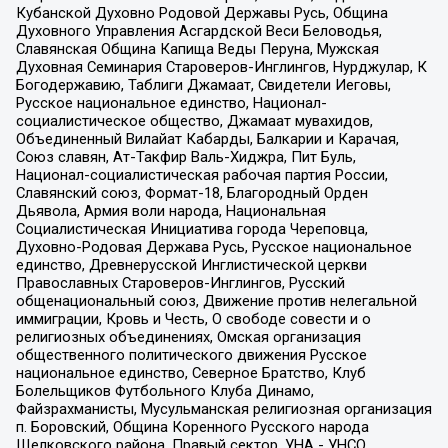
Кубанской Духовно Родовой Державы Русь, Община
Духовного Управления Асгардской Веси Беловодья,
Славянская Община Капища Веды Перуна, Мужская
Духовная Семинария Староверов-Инглингов, Нурджулар, К
Богодержавию, Таблиги Джамаат, Свидетели Иеговы,
Русское национальное единство, Национал-
социалистическое общество, Джамаат мувахидов,
Объединенный Вилайат Кабарды, Балкарии и Карачая,
Союз славян, Ат-Такфир Валь-Хиджра, Пит Буль,
Национал-социалистическая рабочая партия России,
Славянский союз, Формат-18, Благородный Орден
Дьявола, Армия воли народа, Национальная
Социалистическая Инициатива города Череповца,
Духовно-Родовая Держава Русь, Русское национальное
единство, Древнерусской Инглистической церкви
Православных Староверов-Инглингов, Русский
общенациональный союз, Движение против нелегальной
иммиграции, Кровь и Честь, О свободе совести и о
религиозных объединениях, Омская организация
общественного политического движения Русское
национальное единство, Северное Братство, Клуб
Болельщиков Футбольного Клуба Динамо,
Файзрахманисты, Мусульманская религиозная организация
п. Боровский, Община Коренного Русского народа
Щелковского района, Правый сектор, УНА - УНСО,