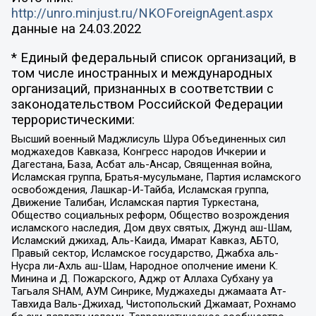
http://unro.minjust.ru/NKOForeignAgent.aspx
данные на
24.03.2022
* Единый федеральный список организаций, в
том числе иностранных и международных
организаций, признанных в соответствии с
законодательством Российской Федерации
террористическими:
Высший военный Маджлисуль Шура Объединенных сил
моджахедов Кавказа, Конгресс народов Ичкерии и
Дагестана, База, Асбат аль-Ансар, Священная война,
Исламская группа, Братья-мусульмане, Партия исламского
освобождения, Лашкар-И-Тайба, Исламская группа,
Движение Талибан, Исламская партия Туркестана,
Общество социальных реформ, Общество возрождения
исламского наследия, Дом двух святых, Джунд аш-Шам,
Исламский джихад, Аль-Каида, Имарат Кавказ, АБТО,
Правый сектор, Исламское государство, Джабха аль-
Нусра ли-Ахль аш-Шам, Народное ополчение имени К.
Минина и Д. Пожарского, Аджр от Аллаха Субхану уа
Тагьаля SHAM, АУМ Синрике, Муджахеды джамаата Ат-
Тавхида Валь-Джихад, Чистопольский Джамаат, Рохнамо