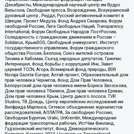
Декабристы, Международный научный центр им Вудро
Вильсона, Свободная пресса, Возрождение, Всеукраинский
духовный центр , Риддл, Русский антивоенный комитет в
Швеции, Проект Медуза, Фонд Андрея Сахарова, Форум
свободной России, Лига Свободных Наций, Transparеncy
International, Форум Свободных Народов ПостРоссии,
Солидарность с гражданским движением в России –
Solidarus, КрымSOS, Свободный университет, Институт
государственного управления, Форум гражданского
общества Россия, Беллона, Союз жителей островов
Тисима и Хабомаи, Съезд народных депутатов, Гринпис
Интернешнл, Фонд борьбы с коррупцией Инк, Завет
церквей TCCN, Агора, Всемирный фонд природы, BDR
Novaja Gazeta-Europe, Алтай проект, Образовательный дом
прав человека Чернигов, Фонд Дом Прав Человека,
Белорусский дом прав человека имени Бориса Звозскова,
Дом прав человека Тбилиси, Дом прав человека Ереван,
Дом прав человека Крым, Центр дикого лосося, TVR
Studios, ТВ Дождь, Центр европейских исследований им
Вилфрида Мартенса, Сетевое объединение журналистов
расследователей, АЛЛАТРА, За свободную Россию,
Свободная Бурятия, Uralic, UnKremlin, Международная
федерация транспортных рабочих, ИстЧам Финланд,
Гудзоновский институт, Фонд Демократического