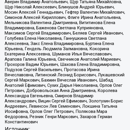
Аверин Владимир Анатольевич, Щур Татьяна Михайловна,
Щур Николай Алексеевич, Блинушов Андрей Юрьевич,
Мосин Алексей Геннадьевич, Гефтер Валентин Михайлович,
Симонов Алексей Кириллович, Флиге Ирина Анатольевна,
Мельникова Валентина Дмитриевна, Вититинова Елена
Владимировна, Баженова Светлана Куприяновна,
Максимов Сергей Владимирович, Беляев Сергей Иванович,
Голубева Елена Николаевна, Ганнушкина Светлана
Алексеевна, Закс Елена Владимировна, Буртина Елена
Юрьевна, Гендель Людмила Залмановна, Кокорина
Екатерина Алексеевна, Шуманов Илья Вячеславович,
Арапова Галина Юрьевна, Свечников Анатолий Мариевич,
Прохоров Вадим Юрьевич, Шахова Елена Владимировна,
Подузов Сергей Васильевич, Протасова Ирина
Вячеславовна, Литинский Леонид Борисович, Лукашевский
Сергей Маркович, Бахмин Вячеслав Иванович, Шабад
Анатолий Ефимович, Сухих Дарья Николаевна, Орлов Олег
Петрович, Добровольская Анна Дмитриевна, Королева
Александра Евгеньевна, Смирнов Владимир
Александрович, Вицин Сергей Ефимович, Золотухин Борис
Андреевич, Левинсон Лев Семенович, Локшина Татьяна
Иосифовна, Орлов Олег Петрович, Полякова Мара
Федоровна, Резник Генри Маркович, Захаров Герман
Константинович
Источник: