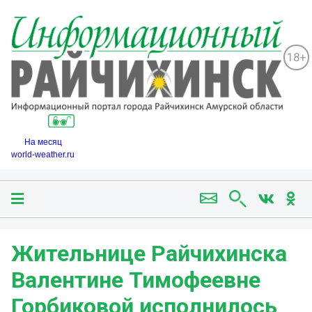
18+
На месяц
world-weather.ru
Жительнице Райчихинска
Валентине Тимофеевне
Горбиковой исполнилось