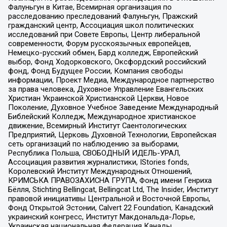
Фалуньгун в Китае, Всемирная организация по
расследованию преследований Фалуньгун, Пражский
гражданский центр, Ассоциация школ политических
исследований при Совете Европы, Центр либеральной
современности, Форум русскоязычных европейцев,
Немецко-русский обмен, Бард колледж, Европейский
выбор, Фонд Ходорковского, Оксфордский российский
фонд, Фонд Будущее России, Компания свободы
информации, Проект Медиа, Международное партнерство
за права человека, Духовное Управление Евангельских
Христиан Украинской Христианской Церкви, Новое
Поколение, Духовное Учебное Заведение Международный
Библейский Колледж, Международное христианское
движение, Всемирный Институт Саентологических
Предприятий, Церковь Духовной Технологии, Европейская
сеть организаций по наблюдению за выборами,
Республика Польша, СВОБОДНЫЙ ИДЕЛЬ-УРАЛ,
Ассоциация развития журналистики, IStories fonds,
Королевский Институт Международных Отношений,
КРИМСЬКА ПРАВОЗАХИСНА ГРУПА, Фонд имени Генриха
Бёлля, Stichting Bellingcat, Bellingcat Ltd, The Insider, Институт
правовой инициативы Центральной и Восточной Европы,
Фонд Открытой Эстонии, Calvert 22 Foundation, Канадский
украинский конгресс, Институт Макдональда-Лорье,
Украинская национальная федерация Канады,