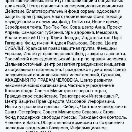
прав заключенных, Институт глобализации и социальных
движений, Центр социально-информационных инициатив
Действие, Благотворительный фонд охраны здоровья и
защиты прав граждан, Благотворительный фонд помощи
осужденным и их семьям, Фонд Тольятти, Новое время,
Серебряная тайга, Так-Так-Так, Сова, центр Анна, Проект
Апрель, Самарская губерния, Эра здоровья, Мемориал,
Аналитический Центр Юрия Левады, Издательство Парк
Гагарина, Фонд имени Андрея Рылькова, Сфера, Центр
СИБАЛЬТ, Уральская правозащитная группа, Женщины
Евразии, Институт прав человека, Фонд защиты гласности,
Российский исследовательский центр по правам человека,
Дальневосточный центр развития гражданских инициатив
и социального партнерства, Гражданское действие, Центр
независимых социологических исследований, Сутяжник,
АКАДЕМИЯ ПО ПРАВАМ ЧЕЛОВЕКА, Центр развития
некоммерческих организаций, Частное учреждение в
Калининграде Совета Министров северных стран,
Гражданское содействие, Трансперенси Интернешнл-Р,
Центр Защиты Прав Средств Массовой Информации,
Институт развития прессы - Сибирь, Частное учреждение в
Санкт-Петербурге Совета Министров Северных Стран,
Фонд поддержки свободы прессы, Гражданский контроль,
Человек и Закон, Общественная комиссия по сохранению
наследия академика Сахарова, Информационное