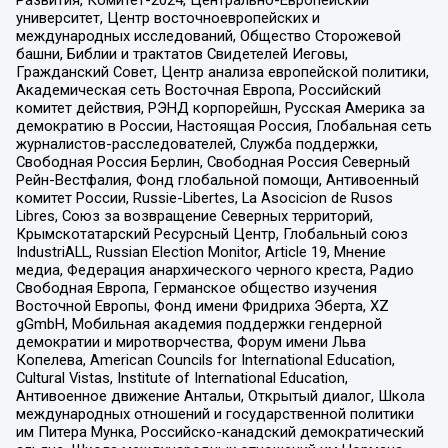
Развития, Комитет-2024, Центрально-Европейский
университет, Центр восточноевропейских и
международных исследований, Общество Сторожевой
башни, Библии и трактатов Свидетелей Иеговы,
Гражданский Совет, Центр анализа европейской политики,
Академическая сеть Восточная Европа, Российский
комитет действия, РЭНД корпорейшн, Русская Америка за
демократию в России, Настоящая Россия, Глобальная сеть
журналистов-расследователей, Служба поддержки,
Свободная Россия Берлин, Свободная Россия Северный
Рейн-Вестфалия, Фонд глобальной помощи, Антивоенный
комитет России, Russie-Libertes, La Asocicion de Rusos
Libres, Союз за возвращение Северных территорий,
Крымскотатарский Ресурсный Центр, Глобальный союз
IndustriALL, Russian Election Monitor, Article 19, Мнение
медиа, Федерация анархического черного креста, Радио
Свободная Европа, Германское общество изучения
Восточной Европы, Фонд имени Фридриха Эберта, XZ
gGmbH, Мобильная академия поддержки гендерной
демократии и миротворчества, Форум имени Льва
Копелева, American Councils for International Education,
Cultural Vistas, Institute of International Education,
Антивоенное движение Антальи, Открытый диалог, Школа
международных отношений и государственной политики
им Питера Мунка, Российско-канадский демократический