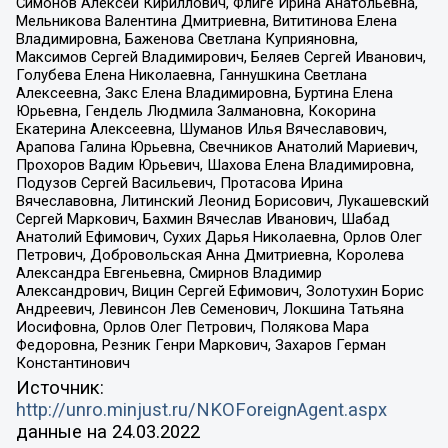
Симонов Алексей Кириллович, Флиге Ирина Анатольевна,
Мельникова Валентина Дмитриевна, Вититинова Елена
Владимировна, Баженова Светлана Куприяновна,
Максимов Сергей Владимирович, Беляев Сергей Иванович,
Голубева Елена Николаевна, Ганнушкина Светлана
Алексеевна, Закс Елена Владимировна, Буртина Елена
Юрьевна, Гендель Людмила Залмановна, Кокорина
Екатерина Алексеевна, Шуманов Илья Вячеславович,
Арапова Галина Юрьевна, Свечников Анатолий Мариевич,
Прохоров Вадим Юрьевич, Шахова Елена Владимировна,
Подузов Сергей Васильевич, Протасова Ирина
Вячеславовна, Литинский Леонид Борисович, Лукашевский
Сергей Маркович, Бахмин Вячеслав Иванович, Шабад
Анатолий Ефимович, Сухих Дарья Николаевна, Орлов Олег
Петрович, Добровольская Анна Дмитриевна, Королева
Александра Евгеньевна, Смирнов Владимир
Александрович, Вицин Сергей Ефимович, Золотухин Борис
Андреевич, Левинсон Лев Семенович, Локшина Татьяна
Иосифовна, Орлов Олег Петрович, Полякова Мара
Федоровна, Резник Генри Маркович, Захаров Герман
Константинович
Источник:
http://unro.minjust.ru/NKOForeignAgent.aspx
данные на
24.03.2022