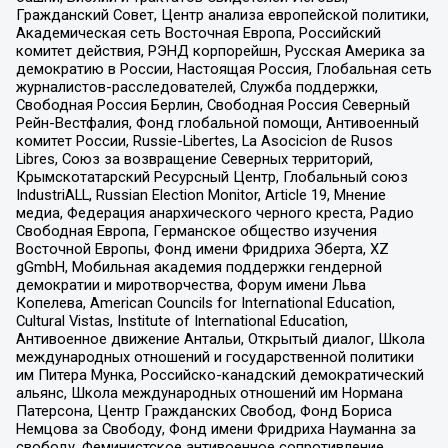
Гражданский Совет, Центр анализа европейской политики,
Академическая сеть Восточная Европа, Российский
комитет действия, РЭНД корпорейшн, Русская Америка за
демократию в России, Настоящая Россия, Глобальная сеть
журналистов-расследователей, Служба поддержки,
Свободная Россия Берлин, Свободная Россия Северный
Рейн-Вестфалия, Фонд глобальной помощи, Антивоенный
комитет России, Russie-Libertes, La Asocicion de Rusos
Libres, Союз за возвращение Северных территорий,
Крымскотатарский Ресурсный Центр, Глобальный союз
IndustriALL, Russian Election Monitor, Article 19, Мнение
медиа, Федерация анархического черного креста, Радио
Свободная Европа, Германское общество изучения
Восточной Европы, Фонд имени Фридриха Эберта, XZ
gGmbH, Мобильная академия поддержки гендерной
демократии и миротворчества, Форум имени Льва
Копелева, American Councils for International Education,
Cultural Vistas, Institute of International Education,
Антивоенное движение Антальи, Открытый диалог, Школа
международных отношений и государственной политики
им Питера Мунка, Российско-канадский демократический
альянс, Школа международных отношений им Нормана
Патерсона, Центр Гражданских Свобод, Фонд Бориса
Немцова за Свободу, Фонд имени Фридриха Науманна за
свободу, Феминистское антивоенное сопротивление,