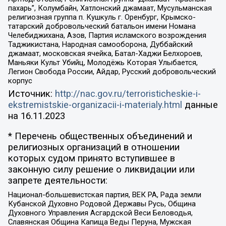
пахарь”, Колумбайн, Хатлонский джамаат, Мусульманская
религиозная группа п. Кушкуль г. Оренбург, Крымско-
татарский добровольческий батальон имени Номана
Челебиджихана, Азов, Партия исламского возрождения
Таджикистана, Народная самооборона, Дуббайский
джамаат, московская ячейка, Батал-Хаджи Белхороев,
Маньяки Культ Убийц, Молодёжь Которая Улыбается,
Легион Свобода России, Айдар, Русский добровольческий
корпус
Источник:
http://nac.gov.ru/terroristicheskie-i-
ekstremistskie-organizacii-i-materialy.html
данные
на
16.11.2023
* Перечень общественных объединений и
религиозных организаций в отношении
которых судом принято вступившее в
законную силу решение о ликвидации или
запрете деятельности:
Национал-большевистская партия, ВЕК РА, Рада земли
Кубанской Духовно Родовой Державы Русь, Община
Духовного Управления Асгардской Веси Беловодья,
Славянская Община Капища Веды Перуна, Мужская