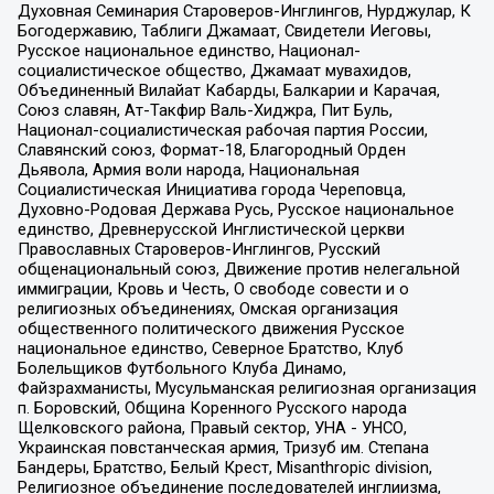
Духовная Семинария Староверов-Инглингов, Нурджулар, К
Богодержавию, Таблиги Джамаат, Свидетели Иеговы,
Русское национальное единство, Национал-
социалистическое общество, Джамаат мувахидов,
Объединенный Вилайат Кабарды, Балкарии и Карачая,
Союз славян, Ат-Такфир Валь-Хиджра, Пит Буль,
Национал-социалистическая рабочая партия России,
Славянский союз, Формат-18, Благородный Орден
Дьявола, Армия воли народа, Национальная
Социалистическая Инициатива города Череповца,
Духовно-Родовая Держава Русь, Русское национальное
единство, Древнерусской Инглистической церкви
Православных Староверов-Инглингов, Русский
общенациональный союз, Движение против нелегальной
иммиграции, Кровь и Честь, О свободе совести и о
религиозных объединениях, Омская организация
общественного политического движения Русское
национальное единство, Северное Братство, Клуб
Болельщиков Футбольного Клуба Динамо,
Файзрахманисты, Мусульманская религиозная организация
п. Боровский, Община Коренного Русского народа
Щелковского района, Правый сектор, УНА - УНСО,
Украинская повстанческая армия, Тризуб им. Степана
Бандеры, Братство, Белый Крест, Misanthropic division,
Религиозное объединение последователей инглиизма,