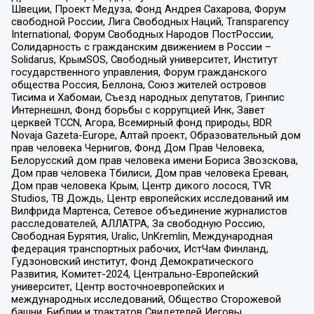
Швеции, Проект Медуза, Фонд Андрея Сахарова, Форум
свободной России, Лига Свободных Наций, Transparеncy
International, Форум Свободных Народов ПостРоссии,
Солидарность с гражданским движением в России –
Solidarus, КрымSOS, Свободный университет, Институт
государственного управления, Форум гражданского
общества Россия, Беллона, Союз жителей островов
Тисима и Хабомаи, Съезд народных депутатов, Гринпис
Интернешнл, Фонд борьбы с коррупцией Инк, Завет
церквей TCCN, Агора, Всемирный фонд природы, BDR
Novaja Gazeta-Europe, Алтай проект, Образовательный дом
прав человека Чернигов, Фонд Дом Прав Человека,
Белорусский дом прав человека имени Бориса Звозскова,
Дом прав человека Тбилиси, Дом прав человека Ереван,
Дом прав человека Крым, Центр дикого лосося, TVR
Studios, ТВ Дождь, Центр европейских исследований им
Вилфрида Мартенса, Сетевое объединение журналистов
расследователей, АЛЛАТРА, За свободную Россию,
Свободная Бурятия, Uralic, UnKremlin, Международная
федерация транспортных рабочих, ИстЧам Финланд,
Гудзоновский институт, Фонд Демократического
Развития, Комитет-2024, Центрально-Европейский
университет, Центр восточноевропейских и
международных исследований, Общество Сторожевой
башни, Библии и трактатов Свидетелей Иеговы,