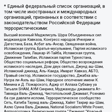
* Единый федеральный список организаций, в
том числе иностранных и международных
организаций, признанных в соответствии с
законодательством Российской Федерации
террористическими:
Высший военный Маджлисуль Шура Объединенных сил
моджахедов Кавказа, Конгресс народов Ичкерии и
Дагестана, База, Асбат аль-Ансар, Священная война,
Исламская группа, Братья-мусульмане, Партия исламского
освобождения, Лашкар-И-Тайба, Исламская группа,
Движение Талибан, Исламская партия Туркестана,
Общество социальных реформ, Общество возрождения
исламского наследия, Дом двух святых, Джунд аш-Шам,
Исламский джихад, Аль-Каида, Имарат Кавказ, АБТО,
Правый сектор, Исламское государство, Джабха аль-
Нусра ли-Ахль аш-Шам, Народное ополчение имени К.
Минина и Д. Пожарского, Аджр от Аллаха Субхану уа
Тагьаля SHAM, АУМ Синрике, Муджахеды джамаата Ат-
Тавхида Валь-Джихад, Чистопольский Джамаат, Рохнамо
ба суи давлати исломи, Террористическое сообщество
Сеть, Катиба Таухид валь-Джихад, Хайят Тахрир аш-Шам,
Ахлю Сунна Валь Джамаа, National Socialism/White Power,
Артподготовка, Религиозная группа “Джамаат “Красный