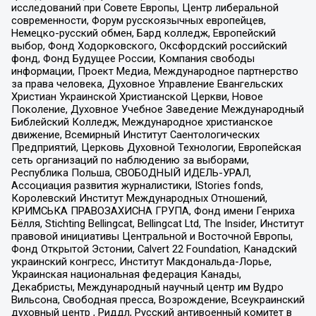
исследований при Совете Европы, Центр либеральной
современности, Форум русскоязычных европейцев,
Немецко-русский обмен, Бард колледж, Европейский
выбор, Фонд Ходорковского, Оксфордский российский
фонд, Фонд Будущее России, Компания свободы
информации, Проект Медиа, Международное партнерство
за права человека, Духовное Управление Евангельских
Христиан Украинской Христианской Церкви, Новое
Поколение, Духовное Учебное Заведение Международный
Библейский Колледж, Международное христианское
движение, Всемирный Институт Саентологических
Предприятий, Церковь Духовной Технологии, Европейская
сеть организаций по наблюдению за выборами,
Республика Польша, СВОБОДНЫЙ ИДЕЛЬ-УРАЛ,
Ассоциация развития журналистики, IStories fonds,
Королевский Институт Международных Отношений,
КРИМСЬКА ПРАВОЗАХИСНА ГРУПА, Фонд имени Генриха
Бёлля, Stichting Bellingcat, Bellingcat Ltd, The Insider, Институт
правовой инициативы Центральной и Восточной Европы,
Фонд Открытой Эстонии, Calvert 22 Foundation, Канадский
украинский конгресс, Институт Макдональда-Лорье,
Украинская национальная федерация Канады,
Декабристы, Международный научный центр им Вудро
Вильсона, Свободная пресса, Возрождение, Всеукраинский
духовный центр , Риддл, Русский антивоенный комитет в