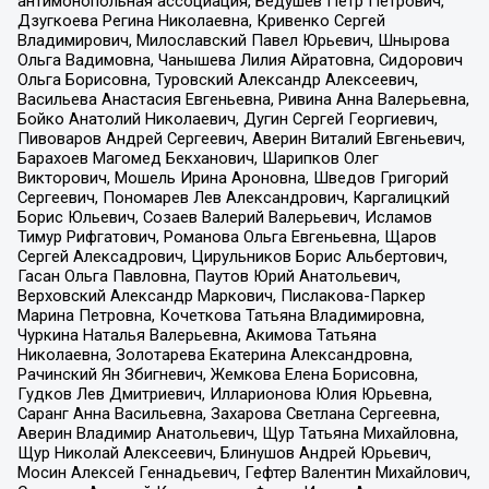
антимонопольная ассоциация, Бедушев Петр Петрович,
Дзугкоева Регина Николаевна, Кривенко Сергей
Владимирович, Милославский Павел Юрьевич, Шнырова
Ольга Вадимовна, Чанышева Лилия Айратовна, Сидорович
Ольга Борисовна, Туровский Александр Алексеевич,
Васильева Анастасия Евгеньевна, Ривина Анна Валерьевна,
Бойко Анатолий Николаевич, Дугин Сергей Георгиевич,
Пивоваров Андрей Сергеевич, Аверин Виталий Евгеньевич,
Барахоев Магомед Бекханович, Шарипков Олег
Викторович, Мошель Ирина Ароновна, Шведов Григорий
Сергеевич, Пономарев Лев Александрович, Каргалицкий
Борис Юльевич, Созаев Валерий Валерьевич, Исламов
Тимур Рифгатович, Романова Ольга Евгеньевна, Щаров
Сергей Алексадрович, Цирульников Борис Альбертович,
Гасан Ольга Павловна, Паутов Юрий Анатольевич,
Верховский Александр Маркович, Пислакова-Паркер
Марина Петровна, Кочеткова Татьяна Владимировна,
Чуркина Наталья Валерьевна, Акимова Татьяна
Николаевна, Золотарева Екатерина Александровна,
Рачинский Ян Збигневич, Жемкова Елена Борисовна,
Гудков Лев Дмитриевич, Илларионова Юлия Юрьевна,
Саранг Анна Васильевна, Захарова Светлана Сергеевна,
Аверин Владимир Анатольевич, Щур Татьяна Михайловна,
Щур Николай Алексеевич, Блинушов Андрей Юрьевич,
Мосин Алексей Геннадьевич, Гефтер Валентин Михайлович,