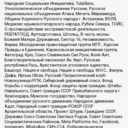
Народная Социальная Инициатива, TulaSkins,
Этнополитическое объединение Русские, Русское
национальное объединение Атака, Мечеть Мирмамеда,
Община Коренного Русского народа г. Астрахани, ВОЛЯ,
Меджлис крымскотатарского народа, Рубеж Севера, ТОЙС,
О противодействии экстремистской деятельности,
РЕВТАТПОД, Артподготовка, Штольц, В честь иконы
Божией Матери Державная, Сектор 16, Независимость,
Фирма, Молодежная правозащитная группа МПГ, Курсом
Правды и Единения, Каракольская инициативная группа,
Автоград Крю, Союз Славянских Сил Руси, Алля-Аят,
Благотворительный пансионат Ак Умут, Русская
республика Русь, Арестантское уголовное единство,
Башкорт, Нация и свобода, Нация и свобода, W.H.С., Фалунь
Дафа, Иртыш Ultras, Русский Патриотический клуб-
Новокузнецк/РПК, Сибирский державный союз, Фонд
борьбы с коррупцией, Фонд защиты прав граждан, Штабы
Навального, Совет граждан СССР Прикубанского округа г.
Краснодара, Мужское государство, Народное
объединение русского движения, Народное движение
Адат, Народный совет граждан РСФСР СССР
Архангельской области, Проект Штурм, Граждане СССР,
Держава Союз Советских Светлых Родов, Совет Советских
Социалистических Районов, Meta Platforms Inc, Facebook,
Instagram, WhatsApp, СИЧ-С14, Добровольческое