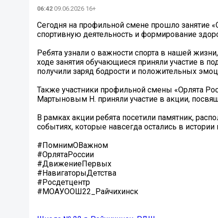
06:42
09.06.2026 16+
Сегодня на профильной смене прошло занятие «
спортивную деятельность и формирование здоро
Ребята узнали о важности спорта в нашей жизни,
ходе занятия обучающиеся приняли участие в п
получили заряд бодрости и положительных эмоц
Также участники профильной смены «Орлята Ро
Мартыновым Н. приняли участие в акции, посвя
В рамках акции ребята посетили памятник, расп
событиях, которые навсегда остались в истории
#ПомнимОВажном
#ОрлятаРоссии
#ДвижениеПервых
#НавигаторыДетства
#Росдетцентр
#МОАУООШ22_Райчихинск