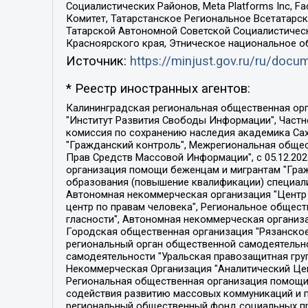
Социалистических Районов, Meta Platforms Inc, 
Комитет, Татарстанское Региональное Всетатар
Татарской Автономной Советской Социалистическ
Красноярского края, Этническое национальное о
Источник:
https://minjust.gov.ru/ru/doc
* Реестр иностранных агентов:
Калининградская региональная общественная организация "Экозащита!-Женсовет", Фонд содействия защите прав и свобод граждан "Общественный вердикт", Фонд "Институт Развития Свободы Информации", Частное учреждение "Информационное агентство МЕМО. РУ", Региональная общественная организация "Общественная комиссия по сохранению наследия академика Сахарова", Фонд поддержки свободы прессы, Санкт-Петербургская общественная правозащитная организация "Гражданский контроль", Межрегиональная общественная организация "Информационно-просветительский центр "Мемориал", Региональный Фонд "Центр Защиты Прав Средств Массовой Информации", с 05.12.2023 Фонд "Центр Защиты Прав Средств массовой информации", Региональная общественная благотворительная организация помощи беженцам и мигрантам "Гражданское содействие", Негосударственное образовательное учреждение дополнительного профессионального образования (повышение квалификации) специалистов "АКАДЕМИЯ ПО ПРАВАМ ЧЕЛОВЕКА", Свердловская региональная общественная организация "Сутяжник", Автономная некоммерческая организация "Центр независимых социологических исследований", Союз общественных объединений "Российский исследовательский центр по правам человека", Региональное общественное учреждение научно-информационный центр "МЕМОРИАЛ", Некоммерческая организация "Фонд защиты гласности", Автономная некоммерческая организация "Институт прав человека", Городская общественная организация "Екатеринбургское общество "МЕМОРИАЛ", Городская общественная организация "Рязанское историко-просветительское и правозащитное общество "Мемориал" (Рязанский Мемориал), Челябинский региональный орган общественной самодеятельности – женское общественное объединение "Женщины Евразии", Челябинский региональный орган общественной самодеятельности "Уральская правозащитная группа", Фонд содействия защите здоровья и социальной справедливости имени Андрея Рылькова, Автономная Некоммерческая Организация "Аналитический Центр Юрия Левады", Автономная некоммерческая организация социальной поддержки населения "Проект Апрель", Региональная общественная организация помощи женщинам и детям, находящимся в кризисной ситуации "Информационно-методический центр "Анна", Фонд содействия развитию массовых коммуникаций и правовому просвещению "Так-так-Так", Фонд содействия устойчивому развитию "Серебряная тайга", Свердловский региональный общественный фонд социальных проектов "Новое время", "Idel.Реалии", Кавказ.Реалии, Крым.Реалии, Телеканал Настоящее Время, Татаро-башкирская служба Радио Свобода (Azatliq Radiosi), Радио Свободная Европа/Радио Свобода (PCE/PC), "Сибирь.Реалии", "Фактограф", Благотворительный фонд помощи осужденным и их семьям, Автономная некоммерческая организация "Институт глобализации и социальных движений", Фонд "В защиту прав заключенных", Частное учреждение "Центр поддержки и содействия развитию средств массовой информации", Пензенский региональный общественный благотворительный фонд "Гражданский союз", "Север.Реалии", Некоммерческая организация Фонд "Правовая инициатива", 