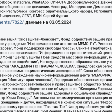
Facebook, Instagram, WhatsApp, СИЧ-С14, Добровольческое Движ
ское общественное движение, Невоград, Молодежное Демократ
ой Республики, Конгресс ойрат-калмыцкого народа, Исполнит
бъединение, ЛГБТ, Я.МЫ Сергей Фургал
uments/7822/
данные на
03.05.2024
Общество с ограниченной ответственностью "Радио Свободная Европа/Радио Свобода", Чешское информационное агентство "MEDIUM-ORIENT", Красноярская региональная общественная организация "Мы против СПИДа", Камалягин Денис Николаевич, Маркелов Сергей Евгеньевич, Пономарев Лев Александрович, Савицкая Людмила Алексеевна, Автономная некоммерческая организация "Центр по работе с проблемой насилия "НАСИЛИЮ.НЕТ", Межрегиональный профессиональный союз работников здравоохранения "Альянс врачей", Юридическое лицо, зарегистрированное в Латвийской Республике, SIA "Medusa Project" (регистрационный номер 40103797863, дата регистрации 10.06.2014), Некоммерческая организация "Фонд по борьбе с коррупцией", Автономная некоммерческая организация "Институт права и публичной политики", Баданин Роман Сергеевич, Гликин Максим Александрович, Железнова Мария Михайловна, Лукьянова Юлия Сергеевна, Маетная Елизавета Витальевна, Маняхин Петр Борисович, Чуракова Ольга Владимировна, Ярош Юлия Петровна, Юридическое лицо "The Insider SIA", зарегистрированное в Риге, Латвийская Республика (дата регистрации 26.06.2015), являющееся администратором доменного имени интернет-издания "The Insider SIA", https://theins.ru, Постернак Алексей Евгеньевич, Рубин Михаил Аркадьевич, Анин Роман Александрович, Юридическое лицо Istories fonds, зарегистрированное в Латвийской Республике (регистрационный номер 50008295751, дата регистрации 24.02.2020), Великовский Дмитрий Александрович, Долинина Ирина Николаевна, Мароховская Алеся Алексеевна, Шлейнов Роман Юрьевич, Шмагун Олеся Валентиновна, Общество с ограниченной ответственностью "Альтаир 2021", Общество с ограниченной ответственностью "Вега 2021", Общество с ограниченной ответственностью "Главный редактор 2021", Общество с ограниченной ответственностью "Ромашки монолит", Важенков Артем Валерьевич, Ивановская областная общественная организация "Центр гендерных исследований", Гурман Юрий Альбертович, Медиапроект "ОВД-Инфо", Егоров Владимир Владимирович, Жилинский Владимир Александрович, Общество с ограниченной ответственностью "ЗП", Иванова София Юрьевна, Карезина Инна Павловна, Кильтау Екатерина Викторовна, Петров Алексей Викторович, Пискунов Сергей Евгеньевич, Смирнов Сергей Сергеевич, Тихонов Михаил Сергеевич, Общество с ограниченной ответственностью "ЖУРНАЛИСТ-ИНОСТРАННЫЙ АГЕНТ", Арапова Галина Юрьевна, Вольтская Татьяна Анатольевна, Американская компания "Mason G.E.S. Anonymous Foundation" (США), являющаяся владельцем интернет-издания https://mnews.world/, Компания "Stichting Bellingcat", зарегистрированная в Нидерландах (дата регистрации 11.07.2018), Захаров Андрей Вячеславович, Клепиковская Екатерина Дмитриевна, Общество с ограниченной ответственностью "МЕМО", Перл Роман Александрович, Симонов Евгений Алексеевич, Соловьева Елена Анатольевна, Сотников Даниил Владимирович, Сурначева Елизавета Дмитриевна, Автономная некоммерческая организация по защите прав человека и информированию населения "Якутия – Наше Мнение", Общество с ограниченной ответственностью "Москоу диджитал медиа", с 26.01.2023 Общество с ограниченной ответственностью "Чайка Белые сады", Ветошкина Валерия Валерьевна, Заговора Максим Александрович, Межрегиональное общественное движение "Российская ЛГБТ - сеть", Оленичев Максим Владимирович, Павлов Иван Юрьевич, Скворцова Елена Сергеевна, Общество с ограниченной ответственностью "Как бы инагент", Кочетков Игорь Викторович, Общество с ограниченной ответственностью "Честные выборы", Еланчик Олег Александрович, Общество с ограниченной ответственностью "Нобелевский призыв", Гималова Регина Эмилевна, Григорьев Андрей Валерьевич, Григорьева Алина Александровна, Ассоциация по содействию защите прав призывников, альтернативнослужащих и военнослужащих "Правозащитная группа "Гражданин.Армия.Право", Хисамова Регина Фаритовна, Автономная некоммерческая организация по реализа