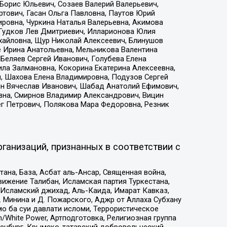
Борис Юльевич, Созаев Валерий Валерьевич,
тович, Гасан Ольга Павловна, Паутов Юрий
ровна, Чуркина Наталья Валерьевна, Акимова
 Гудков Лев Дмитриевич, Илларионова Юлия
ихайловна, Щур Николай Алексеевич, Блинушов
е Ирина Анатольевна, Мельникова Валентина
Беляев Сергей Иванович, Голубева Елена
ила Залмановна, Кокорина Екатерина Алексеевна,
, Шахова Елена Владимировна, Подузов Сергей
ин Вячеслав Иванович, Шабад Анатолий Ефимович,
вна, Смирнов Владимир Александрович, Вицин
ег Петрович, Полякова Мара Федоровна, Резник
ганизаций, признанных в соответствии с
на, База, Асбат аль-Ансар, Священная война,
ижение Талибан, Исламская партия Туркестана,
Исламский джихад, Аль-Каида, Имарат Кавказ,
 Минина и Д. Пожарского, Аджр от Аллаха Субхану
о ба суи давлати исломи, Террористическое
/White Power, Артподготовка, Религиозная группа
Оренбург, Крымско-татарский добровольческий