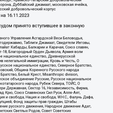
орона, Дуббайский джамаат, московская ячейка,
усский добровольческий корпус
 на
16.11.2023
судом принято вступившее в законную
вного Управления Асгардской Веси Беловодья,
годержавию, Таблиги Джамаат, Свидетели Иеговы,
айат Кабарды, Балкарии и Карачая, Союз славян,
т-18, Благородный Орден Дьявола, Армия воли
ое национальное единство, Древнерусской
 нелегальной иммиграции, Кровь и Честь, О
усское национальное единство, Северное Братство,
ровский, Община Коренного Русского народа
атство, Белый Крест, Misanthropic division,
еское объединение Русские, Русское национальное
котатарского народа, Рубеж Севера, ТОЙС, О
ри Державная, Сектор 16, Независимость, Фирма,
д Крю, Союз Славянских Сил Руси, Алля-Аят,
я и свобода, Нация и свобода, W.H.С., Фалунь Дафа,
рупцией, Фонд защиты прав граждан, Штабы
ение русского движения, Народное движение Адат,
етских Светлых Родов, Совет Советских