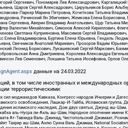
горий Сергеевич, Пономарев Лев Александрович, Каргалицкий 
ньевна, Щаров Сергей Алексадрович, Цирульников Борис Альбер
ислакова-Паркер Марина Петровна, Кочеткова Татьяна Владими
сандровна, Рачинский Ян Збигневич, Жемкова Елена Борисовна,
лана Сергеевна, Аверин Владимир Анатольевич, Щур Татьяна М
фтер Валентин Михайлович, Симонов Алексей Кириллович, Флиг
женова Светлана Куприяновна, Максимов Сергей Владимирович, 
кс Елена Владимировна, Буртина Елена Юрьевна, Гендель Людм
евна, Свечников Анатолий Мариевич, Прохоров Вадим Юрьевич
инский Леонид Борисович, Лукашевский Сергей Маркович, Бахм
Добровольская Анна Дмитриевна, Королева Александра Евгенье
евинсон Лев Семенович, Локшина Татьяна Иосифовна, Орлов Ол
ignAgent.aspx
данные на
24.03.2022
ций, в том числе иностранных и международных ор
ции террористическими:
ил моджахедов Кавказа, Конгресс народов Ичкерии и Дагеста
ламского освобождения, Лашкар-И-Тайба, Исламская группа, Дв
ения исламского наследия, Дом двух святых, Джунд аш-Шам, 
жабха аль-Нусра ли-Ахль аш-Шам, Народное ополчение имени К.
ата Ат-Тавхида Валь-Джихад, Чистопольский Джамаат, Рохнам
ят Тахрир аш-Шам, Ахлю Сунна Валь Джамаа, National Socialism
ий джамаат, Мусульманская религиозная группа п. Кушкуль г. 