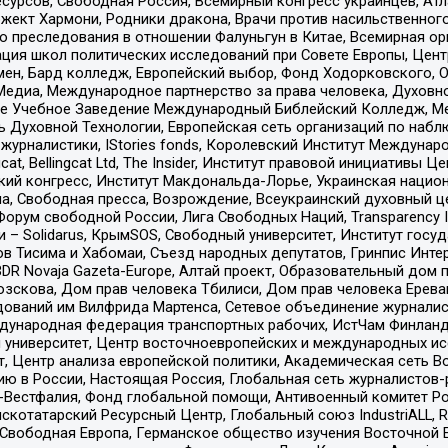
рсов, Свободная Россия, Всемирный конгресс украинцев, Атла
ект Хармони, Родники дракона, Врачи против насильственного
ию преследования в отношении Фалуньгун в Китае, Всемирная о
ация школ политических исследований при Совете Европы, Цен
мен, Бард колледж, Европейский выбор, Фонд Ходорковского,
едиа, Международное партнерство за права человека, Духовно
ое Учебное Заведение Международный Библейский Колледж, М
ь Духовной Технологии, Европейская сеть организаций по наб
урналистики, IStories fonds, Королевский Институт Между
gcat, Bellingcat Ltd, The Insider, Институт правовой инициатив
инский конгресс, Институт Макдональда-Лорье, Украинская нац
, Свободная пресса, Возрождение, Всеукраинский духовный цен
орум свободной России, Лига Свободных Наций, Transparеncy I
– Solidarus, КрымSOS, Свободный университет, Институт госу
в Тисима и Хабомаи, Съезд народных депутатов, Гринпис Инте
DR Novaja Gazeta-Europe, Алтай проект, Образовательный дом 
зскова, Дом прав человека Тбилиси, Дом прав человека Ерева
едований им Вилфрида Мартенса, Сетевое объединение журнали
Международная федерация транспортных рабочих, ИстЧам Финлан
й университет, Центр восточноевропейских и международных и
, Центр анализа европейской политики, Академическая сеть Во
ю в России, Настоящая Россия, Глобальная сеть журналистов
естфалия, Фонд глобальной помощи, Антивоенный комитет России,
татарский Ресурсный Центр, Глобальный союз IndustriALL, Russi
 Свободная Европа, Германское общество изучения Восточной 