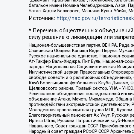
батальон имени Номана Челебиджихана, Азов, Па
Батал-Хаджи Белхороев, Маньяки Культ Убийц, М
Источник:
http://nac.gov.ru/terroristichesk
* Перечень общественных объединений 
силу решение о ликвидации или запрете
Национал-большевистская партия, ВЕК РА, Рада 
Славянская Община Капища Веды Перуна, Мужская
Русское национальное единство, Национал-социа
Ат-Такфир Валь-Хиджра, Пит Буль, Национал-соц
народа, Национальная Социалистическая Инициат
Инглистической церкви Православных Староверов
свободе совести и о религиозных объединениях,
Клуб Болельщиков Футбольного Клуба Динамо, Фа
Щелковского района, Правый сектор, УНА - УНСО, У
Религиозное объединение последователей инглии
объединение Атака, Мечеть Мирмамеда, Община К
противодействии экстремистской деятельности, 
Молодежная правозащитная группа МПГ, Курсом П
Благотворительный пансионат Ак Умут, Русская ре
Иртыш Ultras, Русский Патриотический клуб-Нов
Навального, Совет граждан СССР Прикубанского 
Народный совет граждан РСФСР СССР Архангельск