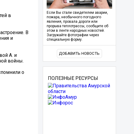
Если Вы стали свидетелем аварии,
тей в
пожара, необычного погодного
явления, провала дороги или
прорыва теплотрассы, сообщите об
этом в ленте народных новостей.
астроение. В
Загружайте фотографии через
ения и
специальную форму.
ДОБАВИТЬ НОВОСТЬ
ой А. и
ной войны.
спомнили о
ПОЛЕЗНЫЕ РЕСУРСЫ