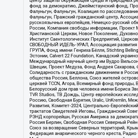
центр защиты окружающей среды и природных ресу
фонд за демократию, Джеймстаунский фонд, Прож
Фалуньгун, Фалуньгун, Коалиция по расследован
Фалуньгун, Пражский гражданский центр, Ассоци
русскоязычных европейцев, Немецко-русский об
России, Компания свободы информации, Проект М
Христианской Церкви, Новое Поколение, Духовн
Институт Саентологических Предприятий, Церков
СВОБОДНЫЙ ИДЕЛЬ-УРАЛ, Ассоциация развития ж
ГРУПА, Фонд имени Генриха Бёлля, Stichting Bellin
Эстонии, Calvert 22 Foundation, Канадский укра
Международный научный центр им Вудро Вильсона
Швеции, Проект Медуза, Фонд Андрея Сахарова, Ф
Солидарность с гражданским движением в России 
общества Россия, Беллона, Союз жителей острово
церквей TCCN, Агора, Всемирный фонд природы, B
Белорусский дом прав человека имени Бориса Зво
TVR Studios, ТВ Дождь, Центр европейских иссл
Россию, Свободная Бурятия, Uralic, UnKremlin, 
Развития, Комитет-2024, Центрально-Европейски
трактатов Свидетелей Иеговы, Гражданский Совет
РЭНД корпорейшн, Русская Америка за демократи
Россия Берлин, Свободная Россия Северный Рейн-В
Союз за возвращение Северных территорий, Крымско
Федерация анархического черного креста, Радио