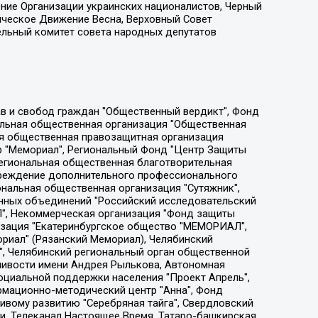
ение Организации украинских националистов, Черный
ическое Движение Весна, Верховный Совет
ельный комитет совета народных депутатов
ции социально-правовых программ "Лилит", Дальневосточное общественное движение "Маяк", Санкт-Петербургская ЛГБТ-инициативная группа "Выход", Инициативная группа ЛГБТ+ "Реверс", Алексеев Андрей Викторович, Бекбулатова Таисия Львовна, Беляев Иван Михайлович, Владыкина Елена Сергеевна, Гельман Марат Александрович, Никульшина Вероника Юрьевна, Толоконникова Надежда Андреевна, Шендерович Виктор Анатольевич, Общество с ограниченной ответственностью "Данное сообщение", Общество с ограниченной ответственностью Издательский дом "Новая глава", Айнбиндер Александра Александровна, Московский комьюнити-центр для ЛГБТ+инициатив, Благотворительный фонд развития филантропии, Deutsche Welle (Германия, Kurt-Schumacher-Strasse 3, 53113 Bonn), Борзунова Мария Михайловна, Воробьев Виктор Викторович, Голубева Анна Львовна, Константинова Алла Михайловна, Малкова Ирина Владимировна, Мурадов Мурад Абдулгалимович, Осетинская Елизавета Николаевна, Понасенков Евгений Николаевич, Ганапольский Матвей Юрьевич, Киселев Евгений Алексеевич, Борухович Ирина Григорьевна, Дремин Иван Тимофеевич, Дубровский Дмитрий Викторович, Красноярская региональная общественная организация поддержки и развития альтернативных образовательных технологий и межкультурных коммуникаций "ИНТЕРРА", Маяковская Екатерина Алексеевна, Фейгин Марк Захарович, Филимонов Андрей Викторович, Дзугкоева Регина Николаевна, Доброхотов Роман Александрович, Дудь Юрий Александрович, Елкин Сергей Владимирович, Кругликов Кирилл Игоревич, Сабунаева Мария Леонидовна, Семенов Алексей Владимирович, Шаинян Карен Багратович, Шульман Екатерина Михайловна, Асафьев Артур Валерьевич, Вахштайн Виктор Семенович, Венедиктов Алексей Алексеевич, Лушникова Екатерина Евгеньевна, Волков Леонид Михайлович, Невзоров Александр Глебович, Пархоменко Сергей Борисович, Сироткин Ярослав Николаевич, Кара-Мурза Владимир Владимирович, Баранова Наталья Владимировна, Гозман Леонид Яковлевич, Кагарлицкий Борис Юльевич, Климарев Михаил Валерьевич, Милов Владимир Станиславович, Автономная некоммерческая организация Краснодарский центр современного искусства "Типография", Моргенштерн Алишер Тагирович, Соболь Любовь Эдуардовна, Общество с ограниченной ответственностью "ЛИЗА НОРМ", Каспаров Гарри Кимович, Ходорковский Михаил Борисович, Общество с ограниченной ответственностью "Апрельские тезисы", Данилович Ирина Брониславовна, Кашин Олег Владимирович, Петров Николай Владимирович, Пивоваров Алексей Владимирович, Соколов Михаил Владимирович, Цветкова Юлия Владимировна, Чичваркин Евгений Александрович, Комитет против пыток/Команда против пыток, Общество с ограниченной ответственностью "Первый научный", Общество с ограниченной ответственностью "Вертолет и ко", Белоцерковская Вероника Борисовна, Кац Максим Евгеньевич, Лазарева Татьяна Юрьевна, Шаведдинов Руслан Табризович, Яшин Илья Валерьевич, Общество с ограниченной ответственностью "Иноагент ААВ", Алешковский Дмитрий Петрович, Альбац Евгения Марковна, Быков Дмитрий Львович, Галямина Юлия Евгеньевна, Лойко Сергей Леонидович, Мартынов Кирилл Константинович, Медведев Сергей Александрович, Крашенинников Федор Геннадиевич, Гордеева Катерина Вл