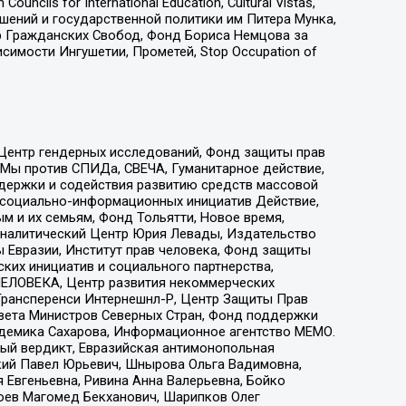
ls for International Education, Cultural Vistas,
ошений и государственной политики им Питера Мунка,
 Гражданских Свобод, Фонд Бориса Немцова за
имости Ингушетии, Прометей, Stop Occupation of
 Центр гендерных исследований, Фонд защиты прав
 Мы против СПИДа, СВЕЧА, Гуманитарное действие,
ддержки и содействия развитию средств массовой
р социально-информационных инициатив Действие,
 и их семьям, Фонд Тольятти, Новое время,
, Аналитический Центр Юрия Левады, Издательство
 Евразии, Институт прав человека, Фонд защиты
ких инициатив и социального партнерства,
ЕЛОВЕКА, Центр развития некоммерческих
 Трансперенси Интернешнл-Р, Центр Защиты Прав
овета Министров Северных Стран, Фонд поддержки
адемика Сахарова, Информационное агентство МЕМО.
ый вердикт, Евразийская антимонопольная
кий Павел Юрьевич, Шнырова Ольга Вадимовна,
 Евгеньевна, Ривина Анна Валерьевна, Бойко
хоев Магомед Бекханович, Шарипков Олег