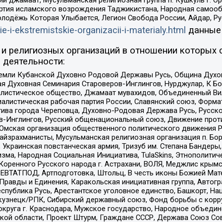
ртия исламского возрождения Таджикистана, Народная самооб
олодёжь Которая Улыбается, Легион Свобода России, Айдар, Р
ie-i-ekstremistskie-organizacii-i-materialy.html
данные
и религиозных организаций в отношении которых 
 деятельности:
земли Кубанской Духовно Родовой Державы Русь, Община Духо
 Духовная Семинария Староверов-Инглингов, Нурджулар, К Бо
листическое общество, Джамаат мувахидов, Объединенный Вил
иалистическая рабочая партия России, Славянский союз, Форма
ива города Череповца, Духовно-Родовая Держава Русь, Русск
-Инглингов, Русский общенациональный союз, Движение против
 Омская организация общественного политического движения Р
йзрахманисты, Мусульманская религиозная организация п. Бо
краинская повстанческая армия, Тризуб им. Степана Бандеры, Бр
зма, Народная Социальная Инициатива, TulaSkins, Этнополитич
оренного Русского народа г. Астрахани, ВОЛЯ, Меджлис крымс
РЕВТАТПОД, Артподготовка, Штольц, В честь иконы Божией Мате
равды и Единения, Каракольская инициативная группа, Автогра
спублика Русь, Арестантское уголовное единство, Башкорт, Наци
окузнецк/РПК, Сибирский державный союз, Фонд борьбы с кор
округа г. Краснодара, Мужское государство, Народное объедин
ой области, Проект Штурм, Граждане СССР, Держава Союз Сов