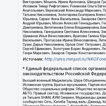
Викторович, Мошель Ирина Ароновна, Шведов Гри
Исламов Тимур Рифгатович, Романова Ольга Евге
Анатольевич, Верховский Александр Маркович, П
Татьяна Николаевна, Золотарева Екатерина Алек
Юрьевна, Саранг Анна Васильевна, Захарова Свет
Андрей Юрьевич, Мосин Алексей Геннадьевич, Ге
Дмитриевна, Вититинова Елена Владимировна, Ба
Николаевна, Ганнушкина Светлана Алексеевна, За
Шуманов Илья Вячеславович, Арапова Галина Юрь
Васильевич, Протасова Ирина Вячеславовна, Лит
Сухих Дарья Николаевна, Орлов Олег Петрович, 
Сергей Ефимович, Золотухин Борис Андреевич, Л
Генри Маркович, Захаров Герман Константинович
Источник:
http://unro.minjust.ru/NKOFore
* Единый федеральный список организа
законодательством Российской Федера
Высший военный Маджлисуль Шура Объединенных с
Исламская группа, Братья-мусульмане, Партия ис
Общество социальных реформ, Общество возрожд
АБТО, Правый сектор, Исламское государство, Д
уа Тагьаля SHAM, АУМ Синрике, Муджахеды джама
сообщество Сеть, Катиба Таухид валь-Джихад, Хай
“Джамаат “Красный пахарь”, Колумбайн, Хатлонск