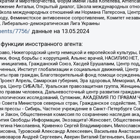
и и миротворчества, Форум имени Льва Копелева, American Counci
ое движение Антальи, Открытый диалог, Школа международных отн
Школа международных отношений им Нормана Патерсона, Центр
ду, Феминистское антивоенное сопротивление, Комитет независ
а, Либерально-демократическая Лига Украины
uments/7756/
данные на
13.05.2024
функции иностранного агента:
раво, Нижегородский центр немецкой и европейской культуры,
тики, Фонд борьбы с коррупцией, Альянс врачей, НАСИЛИЮ.НЕТ,
я инициатива, Гражданский Союз, Хасдей Ерушалаим, Центр по
юченных, Институт глобализации и социальных движений, Цент
ты прав граждан, Благотворительный фонд помощи осужденным
а, Проект Апрель, Самарская губерния, Эра здоровья, Мемориал
ера, Центр СИБАЛЬТ, Уральская правозащитная группа, Женщины
по правам человека, Дальневосточный центр развития гражданс
ологических исследований, Сутяжник, АКАДЕМИЯ ПО ПРАВАМ Ч
е Совета Министров северных стран, Гражданское содействие,
я прессы - Сибирь, Частное учреждение в Санкт-Петербурге С
 и Закон, Общественная комиссия по сохранению наследия ак
звития Свободы Информации, Экозащита!-Женсовет, Общественн
Регина Николаевна, Кривенко Сергей Владимирович, Милославс
совна, Туровский Александр Алексеевич, Васильева Анастасия
Пивоваров Андрей Сергеевич, Аверин Виталий Евгеньевич, Бара