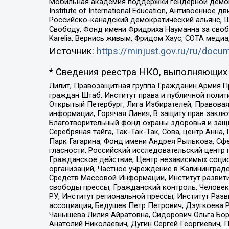
Мобильная академия поддержки гендерной демократи
Institute of International Education, Антивоенн
Российско-канадский демократический альянс, 
Свободу, Фонд имени Фридриха Науманна за свобо
Karelia, Вернись живым, Фридом Хаус, СОТА меди
Источник:
https://minjust.gov.ru/ru/doc
* Сведения реестра НКО, выполняющих 
Лилит, Правозащитная группа Гражданин.Армия.П
граждан Штаб, Институт права и публичной поли
Открытый Петербург, Лига Избирателей, Правова
информации, Горячая Линия, В защиту прав закл
Благотворительный фонд охраны здоровья и защи
Серебряная тайга, Так-Так-Так, Сова, центр Анн
Парк Гагарина, Фонд имени Андрея Рылькова, Сф
гласности, Российский исследовательский центр 
Гражданское действие, Центр независимых соци
организаций, Частное учреждение в Калининград
Средств Массовой Информации, Институт развити
свободы прессы, Гражданский контроль, Человек
РУ, Институт региональной прессы, Институт Ра
ассоциация, Бедушев Петр Петрович, Дзугкоева 
Чанышева Лилия Айратовна, Сидорович Ольга Бори
Анатолий Николаевич, Дугин Сергей Георгиевич, 