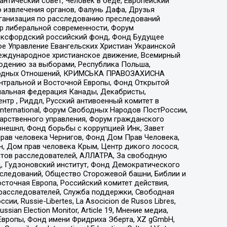
нтический совет, Человек в беде, Европейский
 извлечения органов, Фалунь Дафа, Друзья
рганизация по расследованию преследований
тр либеральной современности, Форум
 Оксфордский российский фонд, Фонд Будущее
е Управление Евангельских Христиан Украинской
еждународное христианское движение, Всемирный
людению за выборами, Республика Польша,
народных Отношений, КРИМСЬКА ПРАВОЗАХИСНА
ы Центральной и Восточной Европы, Фонд Открытой
иональная федерация Канады, Декабристы,
тр , Риддл, Русский антивоенный комитет в
nternational, Форум Свободных Народов ПостРоссии,
дарственного управления, Форум гражданского
рнешнл, Фонд борьбы с коррупцией Инк, Завет
прав человека Чернигов, Фонд Дом Прав Человека,
н, Дом прав человека Крым, Центр дикого лосося,
стов расследователей, АЛЛАТРА, За свободную
д, Гудзоновский институт, Фонд Демократического
сследований, Общество Сторожевой башни, Библии и
сточная Европа, Российский комитет действия,
-расследователей, Служба поддержки, Свободная
 Russie-Libertes, La Asocicion de Rusos Libres,
an Election Monitor, Article 19, Мнение медиа,
Европы, Фонд имени Фридриха Эберта, XZ gGmbH,