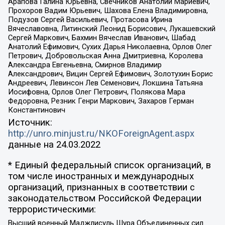
Арапова Галина Юрьевна, Свечников Анатолий Мариевич,
Прохоров Вадим Юрьевич, Шахова Елена Владимировна,
Подузов Сергей Васильевич, Протасова Ирина
Вячеславовна, Литинский Леонид Борисович, Лукашевский
Сергей Маркович, Бахмин Вячеслав Иванович, Шабад
Анатолий Ефимович, Сухих Дарья Николаевна, Орлов Олег
Петрович, Добровольская Анна Дмитриевна, Королева
Александра Евгеньевна, Смирнов Владимир
Александрович, Вицин Сергей Ефимович, Золотухин Борис
Андреевич, Левинсон Лев Семенович, Локшина Татьяна
Иосифовна, Орлов Олег Петрович, Полякова Мара
Федоровна, Резник Генри Маркович, Захаров Герман
Константинович
Источник:
http://unro.minjust.ru/NKOForeignAgent.aspx
данные на
24.03.2022
* Единый федеральный список организаций, в
том числе иностранных и международных
организаций, признанных в соответствии с
законодательством Российской Федерации
террористическими:
Высший военный Маджлисуль Шура Объединенных сил