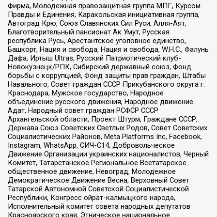
Фирма, Молодежная правозащитная группа МПГ, Курсом
Правды и Единения, Каракольская инициативная группа,
Автоград Крю, Союз Славянских Сил Руси, Алля-Аят,
Благотворительный пансионат Ак Умут, Русская
республика Русь, Арестантское уголовное единство,
Башкорт, Нация и свобода, Нация и свобода, W.H.С., Фалунь
Дафа, Иртыш Ultras, Русский Патриотический клуб-
Новокузнецк/РПК, Сибирский державный союз, Фонд
борьбы с коррупцией, Фонд защиты прав граждан, Штабы
Навального, Совет граждан СССР Прикубанского округа г.
Краснодара, Мужское государство, Народное
объединение русского движения, Народное движение
Адат, Народный совет граждан РСФСР СССР
Архангельской области, Проект Штурм, Граждане СССР,
Держава Союз Советских Светлых Родов, Совет Советских
Социалистических Районов, Meta Platforms Inc, Facebook,
Instagram, WhatsApp, СИЧ-С14, Добровольческое
Движение Организации украинских националистов, Черный
Комитет, Татарстанское Региональное Всетатарское
общественное движение, Невоград, Молодежное
Демократическое Движение Весна, Верховный Совет
Татарской Автономной Советской Социалистической
Республики, Конгресс ойрат-калмыцкого народа,
Исполнительный комитет совета народных депутатов
Красноярского края, Этническое национальное