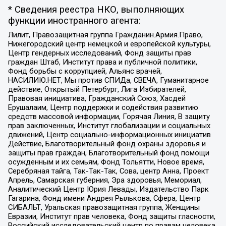
* Сведения реестра НКО, выполняющих
функции иностранного агента:
Лилит, Правозащитная группа Гражданин.Армия.Право,
Нижегородский центр немецкой и европейской культуры,
Центр гендерных исследований, Фонд защиты прав
граждан Штаб, Институт права и публичной политики,
Фонд борьбы с коррупцией, Альянс врачей,
НАСИЛИЮ.НЕТ, Мы против СПИДа, СВЕЧА, Гуманитарное
действие, Открытый Петербург, Лига Избирателей,
Правовая инициатива, Гражданский Союз, Хасдей
Ерушалаим, Центр поддержки и содействия развитию
средств массовой информации, Горячая Линия, В защиту
прав заключенных, Институт глобализации и социальных
движений, Центр социально-информационных инициатив
Действие, Благотворительный фонд охраны здоровья и
защиты прав граждан, Благотворительный фонд помощи
осужденным и их семьям, Фонд Тольятти, Новое время,
Серебряная тайга, Так-Так-Так, Сова, центр Анна, Проект
Апрель, Самарская губерния, Эра здоровья, Мемориал,
Аналитический Центр Юрия Левады, Издательство Парк
Гагарина, Фонд имени Андрея Рылькова, Сфера, Центр
СИБАЛЬТ, Уральская правозащитная группа, Женщины
Евразии, Институт прав человека, Фонд защиты гласности,
Российский исследовательский центр по правам человека,