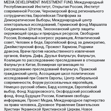
MEDIA DEVELOPMENT INVESTMENT FUND, Международный
Республиканский Институт, Открытая Россия, Институт
современной России, Черноморский фонд регионального
сотрудничества, Европейская Платформа за
Демократические Выборы, Международный центр
электоральных исследований, Германский фонд Маршалла
Соединенных Штатов, Тихоокеанский центр защиты
окружающей среды и природных ресурсов, Свободная
Россия, Всемирный конгресс украинцев, Атлантический
совет, Человек в беде, Европейский фонд за демократию,
Джеймстаунский фонд, Прожект Хармони, Родники
дракона, Врачи против насильственного извлечения
органов, Фалунь Дафа, Друзья Фалуньгун, Фалуньгун,
Коалиция по расследованию преследования в отношении
Фалуньгун в Китае, Всемирная организация по
расследованию преследований Фалуньгун, Пражский
гражданский центр, Ассоциация школ политических
исследований при Совете Европы, Центр либеральной
современности, Форум русскоязычных европейцев,
Немецко-русский обмен, Бард колледж, Европейский
выбор, Фонд Ходорковского, Оксфордский российский
фонд, Фонд Будущее России, Компания свободы
информации, Проект Медиа, Международное партнерство
за права человека, Духовное Управление Евангельских
Христиан Украинской Христианской Церкви, Новое