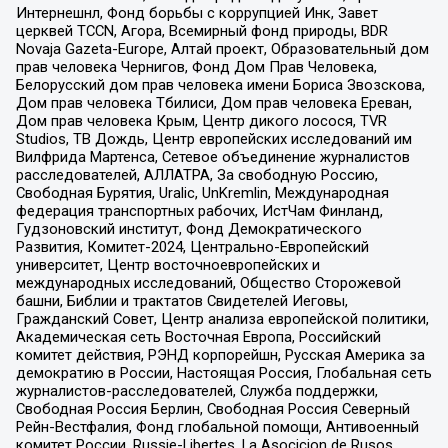
Интернешнл, Фонд борьбы с коррупцией Инк, Завет
церквей TCCN, Агора, Всемирный фонд природы, BDR
Novaja Gazeta-Europe, Алтай проект, Образовательный дом
прав человека Чернигов, Фонд Дом Прав Человека,
Белорусский дом прав человека имени Бориса Звозскова,
Дом прав человека Тбилиси, Дом прав человека Ереван,
Дом прав человека Крым, Центр дикого лосося, TVR
Studios, ТВ Дождь, Центр европейских исследований им
Вилфрида Мартенса, Сетевое объединение журналистов
расследователей, АЛЛАТРА, За свободную Россию,
Свободная Бурятия, Uralic, UnKremlin, Международная
федерация транспортных рабочих, ИстЧам Финланд,
Гудзоновский институт, Фонд Демократического
Развития, Комитет-2024, Центрально-Европейский
университет, Центр восточноевропейских и
международных исследований, Общество Сторожевой
башни, Библии и трактатов Свидетелей Иеговы,
Гражданский Совет, Центр анализа европейской политики,
Академическая сеть Восточная Европа, Российский
комитет действия, РЭНД корпорейшн, Русская Америка за
демократию в России, Настоящая Россия, Глобальная сеть
журналистов-расследователей, Служба поддержки,
Свободная Россия Берлин, Свободная Россия Северный
Рейн-Вестфалия, Фонд глобальной помощи, Антивоенный
комитет России, Russie-Libertes, La Asocicion de Rusos