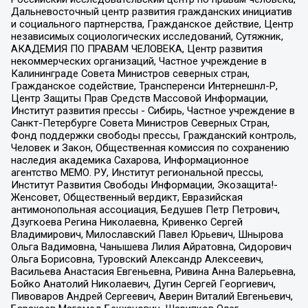
Дальневосточный центр развития гражданских инициатив
и социального партнерства, Гражданское действие, Центр
независимых социологических исследований, Сутяжник,
АКАДЕМИЯ ПО ПРАВАМ ЧЕЛОВЕКА, Центр развития
некоммерческих организаций, Частное учреждение в
Калининграде Совета Министров северных стран,
Гражданское содействие, Трансперенси Интернешнл-Р,
Центр Защиты Прав Средств Массовой Информации,
Институт развития прессы - Сибирь, Частное учреждение в
Санкт-Петербурге Совета Министров Северных Стран,
Фонд поддержки свободы прессы, Гражданский контроль,
Человек и Закон, Общественная комиссия по сохранению
наследия академика Сахарова, Информационное
агентство МЕМО. РУ, Институт региональной прессы,
Институт Развития Свободы Информации, Экозащита!-
Женсовет, Общественный вердикт, Евразийская
антимонопольная ассоциация, Бедушев Петр Петрович,
Дзугкоева Регина Николаевна, Кривенко Сергей
Владимирович, Милославский Павел Юрьевич, Шнырова
Ольга Вадимовна, Чанышева Лилия Айратовна, Сидорович
Ольга Борисовна, Туровский Александр Алексеевич,
Васильева Анастасия Евгеньевна, Ривина Анна Валерьевна,
Бойко Анатолий Николаевич, Дугин Сергей Георгиевич,
Пивоваров Андрей Сергеевич, Аверин Виталий Евгеньевич,