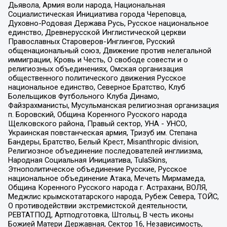
Дьявола, Армия воли народа, Национальная
Социалистическая Инициатива города Череповца,
Духовно-Родовая Держава Русь, Русское национальное
единство, Древнерусской Инглистической церкви
Православных Староверов-Инглингов, Русский
общенациональный союз, Движение против нелегальной
иммиграции, Кровь и Честь, О свободе совести и о
религиозных объединениях, Омская организация
общественного политического движения Русское
национальное единство, Северное Братство, Клуб
Болельщиков Футбольного Клуба Динамо,
Файзрахманисты, Мусульманская религиозная организация
п. Боровский, Община Коренного Русского народа
Щелковского района, Правый сектор, УНА - УНСО,
Украинская повстанческая армия, Тризуб им. Степана
Бандеры, Братство, Белый Крест, Misanthropic division,
Религиозное объединение последователей инглиизма,
Народная Социальная Инициатива, TulaSkins,
Этнополитическое объединение Русские, Русское
национальное объединение Атака, Мечеть Мирмамеда,
Община Коренного Русского народа г. Астрахани, ВОЛЯ,
Меджлис крымскотатарского народа, Рубеж Севера, ТОЙС,
О противодействии экстремистской деятельности,
РЕВТАТПОД, Артподготовка, Штольц, В честь иконы
Божией Матери Державная, Сектор 16, Независимость,