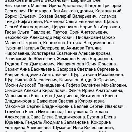
Барахоев Магомед Бекханович, Шарипков Олег
Викторович, Мошель Ирина Ароновна, Шведов Григорий
Сергеевич, Пономарев Лев Александрович, Каргалицкий
Борис Юльевич, Созаев Валерий Валерьевич, Исламов
Тимур Рифгатович, Романова Ольга Евгеньевна, Щаров
Сергей Алексадрович, Цирульников Борис Альбертович,
Гасан Ольга Павловна, Паутов Юрий Анатольевич,
Верховский Александр Маркович, Пислакова-Паркер
Марина Петровна, Кочеткова Татьяна Владимировна,
Чуркина Наталья Валерьевна, Акимова Татьяна
Николаевна, Золотарева Екатерина Александровна,
Рачинский Ян Збигневич, Жемкова Елена Борисовна,
Гудков Лев Дмитриевич, Илларионова Юлия Юрьевна,
Саранг Анна Васильевна, Захарова Светлана Сергеевна,
Аверин Владимир Анатольевич, Щур Татьяна Михайловна,
Щур Николай Алексеевич, Блинушов Андрей Юрьевич,
Мосин Алексей Геннадьевич, Гефтер Валентин Михайлович,
Симонов Алексей Кириллович, Флиге Ирина Анатольевна,
Мельникова Валентина Дмитриевна, Вититинова Елена
Владимировна, Баженова Светлана Куприяновна,
Максимов Сергей Владимирович, Беляев Сергей Иванович,
Голубева Елена Николаевна, Ганнушкина Светлана
Алексеевна, Закс Елена Владимировна, Буртина Елена
Юрьевна, Гендель Людмила Залмановна, Кокорина
Екатерина Алексеевна, Шуманов Илья Вячеславович,