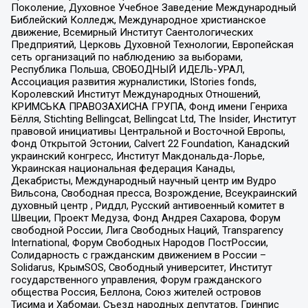
Поколение, Духовное Учебное Заведение Международный
Библейский Колледж, Международное христианское
движение, Всемирный Институт Саентологических
Предприятий, Церковь Духовной Технологии, Европейская
сеть организаций по наблюдению за выборами,
Республика Польша, СВОБОДНЫЙ ИДЕЛЬ-УРАЛ,
Ассоциация развития журналистики, IStories fonds,
Королевский Институт Международных Отношений,
КРИМСЬКА ПРАВОЗАХИСНА ГРУПА, Фонд имени Генриха
Бёлля, Stichting Bellingcat, Bellingcat Ltd, The Insider, Институт
правовой инициативы Центральной и Восточной Европы,
Фонд Открытой Эстонии, Calvert 22 Foundation, Канадский
украинский конгресс, Институт Макдональда-Лорье,
Украинская национальная федерация Канады,
Декабристы, Международный научный центр им Вудро
Вильсона, Свободная пресса, Возрождение, Всеукраинский
духовный центр , Риддл, Русский антивоенный комитет в
Швеции, Проект Медуза, Фонд Андрея Сахарова, Форум
свободной России, Лига Свободных Наций, Transparеncy
International, Форум Свободных Народов ПостРоссии,
Солидарность с гражданским движением в России –
Solidarus, КрымSOS, Свободный университет, Институт
государственного управления, Форум гражданского
общества Россия, Беллона, Союз жителей островов
Тисима и Хабомаи, Съезд народных депутатов, Гринпис