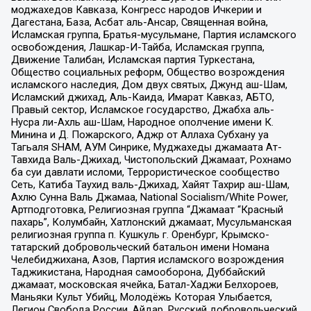
моджахедов Кавказа, Конгресс народов Ичкерии и
Дагестана, База, Асбат аль-Ансар, Священная война,
Исламская группа, Братья-мусульмане, Партия исламского
освобождения, Лашкар-И-Тайба, Исламская группа,
Движение Талибан, Исламская партия Туркестана,
Общество социальных реформ, Общество возрождения
исламского наследия, Дом двух святых, Джунд аш-Шам,
Исламский джихад, Аль-Каида, Имарат Кавказ, АБТО,
Правый сектор, Исламское государство, Джабха аль-
Нусра ли-Ахль аш-Шам, Народное ополчение имени К.
Минина и Д. Пожарского, Аджр от Аллаха Субхану уа
Тагьаля SHAM, АУМ Синрике, Муджахеды джамаата Ат-
Тавхида Валь-Джихад, Чистопольский Джамаат, Рохнамо
ба суи давлати исломи, Террористическое сообщество
Сеть, Катиба Таухид валь-Джихад, Хайят Тахрир аш-Шам,
Ахлю Сунна Валь Джамаа, National Socialism/White Power,
Артподготовка, Религиозная группа “Джамаат “Красный
пахарь”, Колумбайн, Хатлонский джамаат, Мусульманская
религиозная группа п. Кушкуль г. Оренбург, Крымско-
татарский добровольческий батальон имени Номана
Челебиджихана, Азов, Партия исламского возрождения
Таджикистана, Народная самооборона, Дуббайский
джамаат, московская ячейка, Батал-Хаджи Белхороев,
Маньяки Культ Убийц, Молодёжь Которая Улыбается,
Легион Свобода России, Айдар, Русский добровольческий