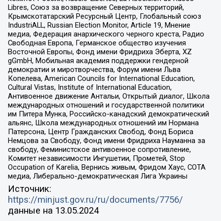
Libres, Союз за возвращение Северных территорий,
Крымскотатарский Ресурсный Центр, Глобальный союз
IndustriALL, Russian Election Monitor, Article 19, Мнение
медиа, Федерация анархического черного креста, Радио
Свободная Европа, Германское общество изучения
Восточной Европы, Фонд имени Фридриха Эберта, XZ
gGmbH, Мобильная академия поддержки гендерной
демократии и миротворчества, Форум имени Льва
Копелева, American Councils for International Education,
Cultural Vistas, Institute of International Education,
Антивоенное движение Антальи, Открытый диалог, Школа
международных отношений и государственной политики
им Питера Мунка, Российско-канадский демократический
альянс, Школа международных отношений им Нормана
Патерсона, Центр Гражданских Свобод, Фонд Бориса
Немцова за Свободу, Фонд имени Фридриха Науманна за
свободу, Феминистское антивоенное сопротивление,
Комитет независимости Ингушетии, Прометей, Stop
Occupation of Karelia, Вернись живым, Фридом Хаус, СОТА
медиа, Либерально-демократическая Лига Украины
Источник:
https://minjust.gov.ru/ru/documents/7756/
данные на
13.05.2024