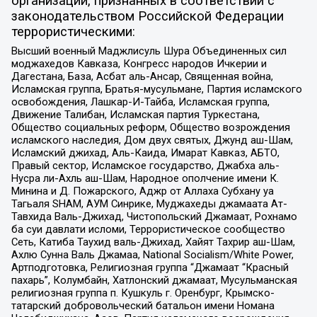
организаций, признанных в соответствии с
законодательством Российской Федерации
террористическими:
Высший военный Маджлисуль Шура Объединенных сил
моджахедов Кавказа, Конгресс народов Ичкерии и
Дагестана, База, Асбат аль-Ансар, Священная война,
Исламская группа, Братья-мусульмане, Партия исламского
освобождения, Лашкар-И-Тайба, Исламская группа,
Движение Талибан, Исламская партия Туркестана,
Общество социальных реформ, Общество возрождения
исламского наследия, Дом двух святых, Джунд аш-Шам,
Исламский джихад, Аль-Каида, Имарат Кавказ, АБТО,
Правый сектор, Исламское государство, Джабха аль-
Нусра ли-Ахль аш-Шам, Народное ополчение имени К.
Минина и Д. Пожарского, Аджр от Аллаха Субхану уа
Тагьаля SHAM, АУМ Синрике, Муджахеды джамаата Ат-
Тавхида Валь-Джихад, Чистопольский Джамаат, Рохнамо
ба суи давлати исломи, Террористическое сообщество
Сеть, Катиба Таухид валь-Джихад, Хайят Тахрир аш-Шам,
Ахлю Сунна Валь Джамаа, National Socialism/White Power,
Артподготовка, Религиозная группа “Джамаат “Красный
пахарь”, Колумбайн, Хатлонский джамаат, Мусульманская
религиозная группа п. Кушкуль г. Оренбург, Крымско-
татарский добровольческий батальон имени Номана