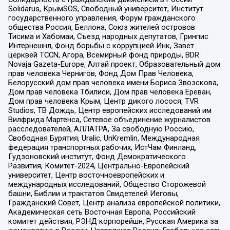
Solidarus, КрымSOS, Свободный университет, Институт
государственного управления, Форум гражданского
общества Россия, Беллона, Союз жителей островов
Тисима и Хабомаи, Съезд народных депутатов, Гринпис
Интернешнл, Фонд борьбы с коррупцией Инк, Завет
церквей TCCN, Агора, Всемирный фонд природы, BDR
Novaja Gazeta-Europe, Алтай проект, Образовательный дом
прав человека Чернигов, Фонд Дом Прав Человека,
Белорусский дом прав человека имени Бориса Звозскова,
Дом прав человека Тбилиси, Дом прав человека Ереван,
Дом прав человека Крым, Центр дикого лосося, TVR
Studios, ТВ Дождь, Центр европейских исследований им
Вилфрида Мартенса, Сетевое объединение журналистов
расследователей, АЛЛАТРА, За свободную Россию,
Свободная Бурятия, Uralic, UnKremlin, Международная
федерация транспортных рабочих, ИстЧам Финланд,
Гудзоновский институт, Фонд Демократического
Развития, Комитет-2024, Центрально-Европейский
университет, Центр восточноевропейских и
международных исследований, Общество Сторожевой
башни, Библии и трактатов Свидетелей Иеговы,
Гражданский Совет, Центр анализа европейской политики,
Академическая сеть Восточная Европа, Российский
комитет действия, РЭНД корпорейшн, Русская Америка за