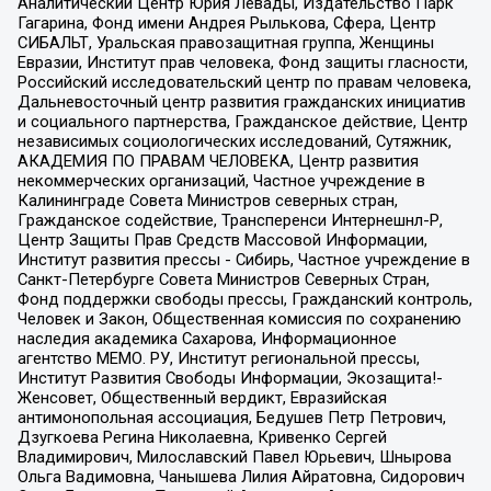
Аналитический Центр Юрия Левады, Издательство Парк
Гагарина, Фонд имени Андрея Рылькова, Сфера, Центр
СИБАЛЬТ, Уральская правозащитная группа, Женщины
Евразии, Институт прав человека, Фонд защиты гласности,
Российский исследовательский центр по правам человека,
Дальневосточный центр развития гражданских инициатив
и социального партнерства, Гражданское действие, Центр
независимых социологических исследований, Сутяжник,
АКАДЕМИЯ ПО ПРАВАМ ЧЕЛОВЕКА, Центр развития
некоммерческих организаций, Частное учреждение в
Калининграде Совета Министров северных стран,
Гражданское содействие, Трансперенси Интернешнл-Р,
Центр Защиты Прав Средств Массовой Информации,
Институт развития прессы - Сибирь, Частное учреждение в
Санкт-Петербурге Совета Министров Северных Стран,
Фонд поддержки свободы прессы, Гражданский контроль,
Человек и Закон, Общественная комиссия по сохранению
наследия академика Сахарова, Информационное
агентство МЕМО. РУ, Институт региональной прессы,
Институт Развития Свободы Информации, Экозащита!-
Женсовет, Общественный вердикт, Евразийская
антимонопольная ассоциация, Бедушев Петр Петрович,
Дзугкоева Регина Николаевна, Кривенко Сергей
Владимирович, Милославский Павел Юрьевич, Шнырова
Ольга Вадимовна, Чанышева Лилия Айратовна, Сидорович