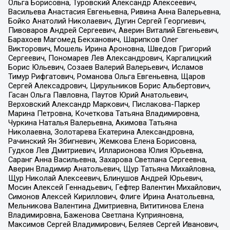
Ольга Борисовна, Туровский Александр Алексеевич,
Васильева Анастасия Евгеньевна, Ривина Анна Валерьевна,
Бойко Анатолий Николаевич, Дугин Сергей Георгиевич,
Пивоваров Андрей Сергеевич, Аверин Виталий Евгеньевич,
Барахоев Магомед Бекханович, Шарипков Олег
Викторович, Мошель Ирина Ароновна, Шведов Григорий
Сергеевич, Пономарев Лев Александрович, Каргалицкий
Борис Юльевич, Созаев Валерий Валерьевич, Исламов
Тимур Рифгатович, Романова Ольга Евгеньевна, Щаров
Сергей Алексадрович, Цирульников Борис Альбертович,
Гасан Ольга Павловна, Паутов Юрий Анатольевич,
Верховский Александр Маркович, Пислакова-Паркер
Марина Петровна, Кочеткова Татьяна Владимировна,
Чуркина Наталья Валерьевна, Акимова Татьяна
Николаевна, Золотарева Екатерина Александровна,
Рачинский Ян Збигневич, Жемкова Елена Борисовна,
Гудков Лев Дмитриевич, Илларионова Юлия Юрьевна,
Саранг Анна Васильевна, Захарова Светлана Сергеевна,
Аверин Владимир Анатольевич, Щур Татьяна Михайловна,
Щур Николай Алексеевич, Блинушов Андрей Юрьевич,
Мосин Алексей Геннадьевич, Гефтер Валентин Михайлович,
Симонов Алексей Кириллович, Флиге Ирина Анатольевна,
Мельникова Валентина Дмитриевна, Вититинова Елена
Владимировна, Баженова Светлана Куприяновна,
Максимов Сергей Владимирович, Беляев Сергей Иванович,