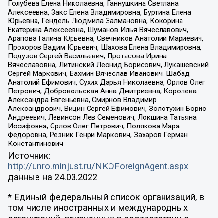
Голубева Елена Николаевна, Ганнушкина Светлана
Алексеевна, Закс Елена Владимировна, Буртина Елена
Юрьевна, Гендель Людмила Залмановна, Кокорина
Екатерина Алексеевна, Шуманов Илья Вячеславович,
Арапова Галина Юрьевна, Свечников Анатолий Мариевич,
Прохоров Вадим Юрьевич, Шахова Елена Владимировна,
Подузов Сергей Васильевич, Протасова Ирина
Вячеславовна, Литинский Леонид Борисович, Лукашевский
Сергей Маркович, Бахмин Вячеслав Иванович, Шабад
Анатолий Ефимович, Сухих Дарья Николаевна, Орлов Олег
Петрович, Добровольская Анна Дмитриевна, Королева
Александра Евгеньевна, Смирнов Владимир
Александрович, Вицин Сергей Ефимович, Золотухин Борис
Андреевич, Левинсон Лев Семенович, Локшина Татьяна
Иосифовна, Орлов Олег Петрович, Полякова Мара
Федоровна, Резник Генри Маркович, Захаров Герман
Константинович
Источник:
http://unro.minjust.ru/NKOForeignAgent.aspx
данные на
24.03.2022
* Единый федеральный список организаций, в
том числе иностранных и международных