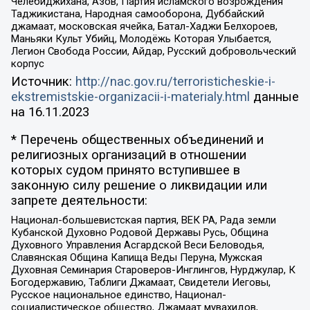
Челебиджихана, Азов, Партия исламского возрождения
Таджикистана, Народная самооборона, Дуббайский
джамаат, московская ячейка, Батал-Хаджи Белхороев,
Маньяки Культ Убийц, Молодёжь Которая Улыбается,
Легион Свобода России, Айдар, Русский добровольческий
корпус
Источник:
http://nac.gov.ru/terroristicheskie-i-
ekstremistskie-organizacii-i-materialy.html
данные
на
16.11.2023
* Перечень общественных объединений и
религиозных организаций в отношении
которых судом принято вступившее в
законную силу решение о ликвидации или
запрете деятельности:
Национал-большевистская партия, ВЕК РА, Рада земли
Кубанской Духовно Родовой Державы Русь, Община
Духовного Управления Асгардской Веси Беловодья,
Славянская Община Капища Веды Перуна, Мужская
Духовная Семинария Староверов-Инглингов, Нурджулар, К
Богодержавию, Таблиги Джамаат, Свидетели Иеговы,
Русское национальное единство, Национал-
социалистическое общество, Джамаат мувахидов,