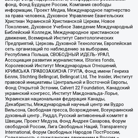
фонд, Фонд Будущее России, Компания свободы
информации, Проект Медиа, Международное партнерство
за права человека, Духовное Управление Евангельских
Христиан Украинской Христианской Церкви, Новое
Поколение, Духовное Учебное Заведение Международный
Библейский Колледж, Международное христианское
движение, Всемирный Институт Саентологических
Предприятий, Церковь Духовной Технологии, Европейская
сеть организаций по наблюдению за выборами,
Республика Польша, СВОБОДНЫЙ ИДЕЛЬ-УРАЛ,
Ассоциация развития журналистики, IStories fonds,
Королевский Институт Международных Отношений,
КРИМСЬКА ПРАВОЗАХИСНА ГРУПА, Фонд имени Генриха
Бёлля, Stichting Bellingcat, Bellingcat Ltd, The Insider, Институт
правовой инициативы Центральной и Восточной Европы,
Фонд Открытой Эстонии, Calvert 22 Foundation, Канадский
украинский конгресс, Институт Макдональда-Лорье,
Украинская национальная федерация Канады,
Декабристы, Международный научный центр им Вудро
Вильсона, Свободная пресса, Возрождение, Всеукраинский
духовный центр , Риддл, Русский антивоенный комитет в
Швеции, Проект Медуза, Фонд Андрея Сахарова, Форум
свободной России, Лига Свободных Наций, Transparеncy
International, Форум Свободных Народов ПостРоссии,
Солидарность с гражданским движением в России –