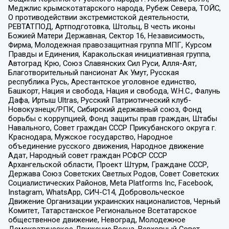
Меджлис крымскотатарского народа, Рубеж Севера, ТОЙС,
О противодействии экстремистской деятельности,
РЕВТАТПОД, Артподготовка, Штольц, В честь иконы
Божией Матери Державная, Сектор 16, Независимость,
Фирма, Молодежная правозащитная группа МПГ, Курсом
Правды и Единения, Каракольская инициативная группа,
Автоград Крю, Союз Славянских Сил Руси, Алля-Аят,
Благотворительный пансионат Ак Умут, Русская
республика Русь, Арестантское уголовное единство,
Башкорт, Нация и свобода, Нация и свобода, W.H.С., Фалунь
Дафа, Иртыш Ultras, Русский Патриотический клуб-
Новокузнецк/РПК, Сибирский державный союз, Фонд
борьбы с коррупцией, Фонд защиты прав граждан, Штабы
Навального, Совет граждан СССР Прикубанского округа г.
Краснодара, Мужское государство, Народное
объединение русского движения, Народное движение
Адат, Народный совет граждан РСФСР СССР
Архангельской области, Проект Штурм, Граждане СССР,
Держава Союз Советских Светлых Родов, Совет Советских
Социалистических Районов, Meta Platforms Inc, Facebook,
Instagram, WhatsApp, СИЧ-С14, Добровольческое
Движение Организации украинских националистов, Черный
Комитет, Татарстанское Региональное Всетатарское
общественное движение, Невоград, Молодежное
Демократическое Движение Весна, Верховный Совет