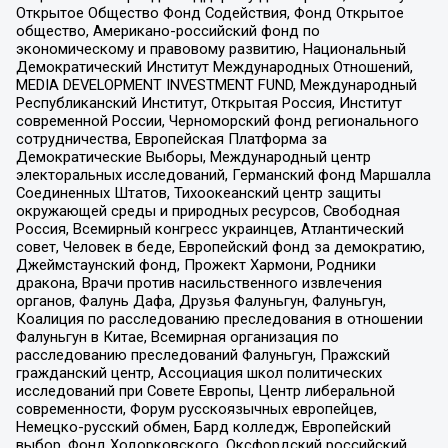
Открытое Общество Фонд Содействия, Фонд Открытое
общество, Американо-российский фонд по
экономическому и правовому развитию, Национальный
Демократический Институт Международных Отношений,
MEDIA DEVELOPMENT INVESTMENT FUND, Международный
Республиканский Институт, Открытая Россия, Институт
современной России, Черноморский фонд регионального
сотрудничества, Европейская Платформа за
Демократические Выборы, Международный центр
электоральных исследований, Германский фонд Маршалла
Соединенных Штатов, Тихоокеанский центр защиты
окружающей среды и природных ресурсов, Свободная
Россия, Всемирный конгресс украинцев, Атлантический
совет, Человек в беде, Европейский фонд за демократию,
Джеймстаунский фонд, Прожект Хармони, Родники
дракона, Врачи против насильственного извлечения
органов, Фалунь Дафа, Друзья Фалуньгун, Фалуньгун,
Коалиция по расследованию преследования в отношении
Фалуньгун в Китае, Всемирная организация по
расследованию преследований Фалуньгун, Пражский
гражданский центр, Ассоциация школ политических
исследований при Совете Европы, Центр либеральной
современности, Форум русскоязычных европейцев,
Немецко-русский обмен, Бард колледж, Европейский
выбор, Фонд Ходорковского, Оксфордский российский