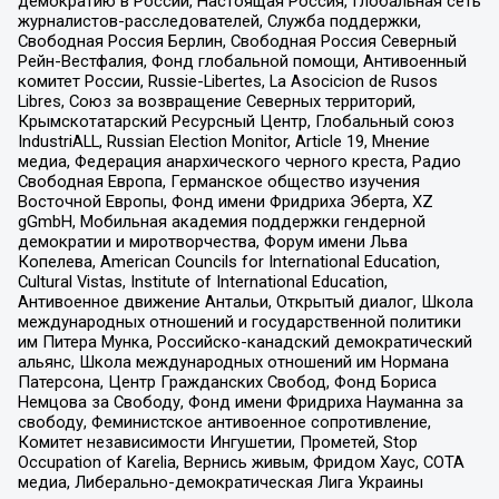
демократию в России, Настоящая Россия, Глобальная сеть
журналистов-расследователей, Служба поддержки,
Свободная Россия Берлин, Свободная Россия Северный
Рейн-Вестфалия, Фонд глобальной помощи, Антивоенный
комитет России, Russie-Libertes, La Asocicion de Rusos
Libres, Союз за возвращение Северных территорий,
Крымскотатарский Ресурсный Центр, Глобальный союз
IndustriALL, Russian Election Monitor, Article 19, Мнение
медиа, Федерация анархического черного креста, Радио
Свободная Европа, Германское общество изучения
Восточной Европы, Фонд имени Фридриха Эберта, XZ
gGmbH, Мобильная академия поддержки гендерной
демократии и миротворчества, Форум имени Льва
Копелева, American Councils for International Education,
Cultural Vistas, Institute of International Education,
Антивоенное движение Антальи, Открытый диалог, Школа
международных отношений и государственной политики
им Питера Мунка, Российско-канадский демократический
альянс, Школа международных отношений им Нормана
Патерсона, Центр Гражданских Свобод, Фонд Бориса
Немцова за Свободу, Фонд имени Фридриха Науманна за
свободу, Феминистское антивоенное сопротивление,
Комитет независимости Ингушетии, Прометей, Stop
Occupation of Karelia, Вернись живым, Фридом Хаус, СОТА
медиа, Либерально-демократическая Лига Украины