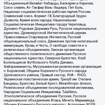
Объединенный Вилайат Кабарды, Балкарии и Карачая,
Союз славян, Ат-Такфир Валь-Хиджра, Пит Буль,
Национал-социалистическая рабочая партия России,
Славянский союз, Формат-18, Благородный Орден
Дьявола, Армия воли народа, Национальная
Социалистическая Инициатива города Череповца,
Духовно-Родовая Держава Русь, Русское национальное
единство, Древнерусской Инглистической церкви
Православных Староверов-Инглингов, Русский
общенациональный союз, Движение против нелегальной
иммиграции, Кровь и Честь, О свободе совести и о
религиозных объединениях, Омская организация
общественного политического движения Русское
национальное единство, Северное Братство, Клуб
Болельщиков Футбольного Клуба Динамо,
Файзрахманисты, Мусульманская религиозная организация
п. Боровский, Община Коренного Русского народа
Щелковского района, Правый сектор, УНА - УНСО,
Украинская повстанческая армия, Тризуб им. Степана
Бандеры, Братство, Белый Крест, Misanthropic division,
Религиозное объединение последователей инглиизма,
Народная Социальная Инициатива, TulaSkins,
Этнополитическое объединение Русские, Русское
национальное объединение Атака, Мечеть Мирмамеда,
Община Коренного Русского народа г. Астрахани, ВОЛЯ,