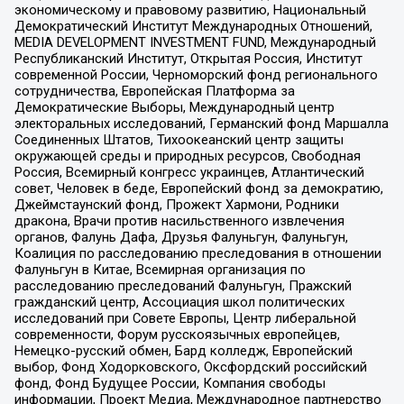
экономическому и правовому развитию, Национальный
Демократический Институт Международных Отношений,
MEDIA DEVELOPMENT INVESTMENT FUND, Международный
Республиканский Институт, Открытая Россия, Институт
современной России, Черноморский фонд регионального
сотрудничества, Европейская Платформа за
Демократические Выборы, Международный центр
электоральных исследований, Германский фонд Маршалла
Соединенных Штатов, Тихоокеанский центр защиты
окружающей среды и природных ресурсов, Свободная
Россия, Всемирный конгресс украинцев, Атлантический
совет, Человек в беде, Европейский фонд за демократию,
Джеймстаунский фонд, Прожект Хармони, Родники
дракона, Врачи против насильственного извлечения
органов, Фалунь Дафа, Друзья Фалуньгун, Фалуньгун,
Коалиция по расследованию преследования в отношении
Фалуньгун в Китае, Всемирная организация по
расследованию преследований Фалуньгун, Пражский
гражданский центр, Ассоциация школ политических
исследований при Совете Европы, Центр либеральной
современности, Форум русскоязычных европейцев,
Немецко-русский обмен, Бард колледж, Европейский
выбор, Фонд Ходорковского, Оксфордский российский
фонд, Фонд Будущее России, Компания свободы
информации, Проект Медиа, Международное партнерство