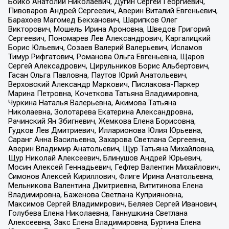
Бойко Анатолий Николаевич, Дугин Сергей Георгиевич,
Пивоваров Андрей Сергеевич, Аверин Виталий Евгеньевич,
Барахоев Магомед Бекханович, Шарипков Олег
Викторович, Мошель Ирина Ароновна, Шведов Григорий
Сергеевич, Пономарев Лев Александрович, Каргалицкий
Борис Юльевич, Созаев Валерий Валерьевич, Исламов
Тимур Рифгатович, Романова Ольга Евгеньевна, Щаров
Сергей Алексадрович, Цирульников Борис Альбертович,
Гасан Ольга Павловна, Паутов Юрий Анатольевич,
Верховский Александр Маркович, Пислакова-Паркер
Марина Петровна, Кочеткова Татьяна Владимировна,
Чуркина Наталья Валерьевна, Акимова Татьяна
Николаевна, Золотарева Екатерина Александровна,
Рачинский Ян Збигневич, Жемкова Елена Борисовна,
Гудков Лев Дмитриевич, Илларионова Юлия Юрьевна,
Саранг Анна Васильевна, Захарова Светлана Сергеевна,
Аверин Владимир Анатольевич, Щур Татьяна Михайловна,
Щур Николай Алексеевич, Блинушов Андрей Юрьевич,
Мосин Алексей Геннадьевич, Гефтер Валентин Михайлович,
Симонов Алексей Кириллович, Флиге Ирина Анатольевна,
Мельникова Валентина Дмитриевна, Вититинова Елена
Владимировна, Баженова Светлана Куприяновна,
Максимов Сергей Владимирович, Беляев Сергей Иванович,
Голубева Елена Николаевна, Ганнушкина Светлана
Алексеевна, Закс Елена Владимировна, Буртина Елена