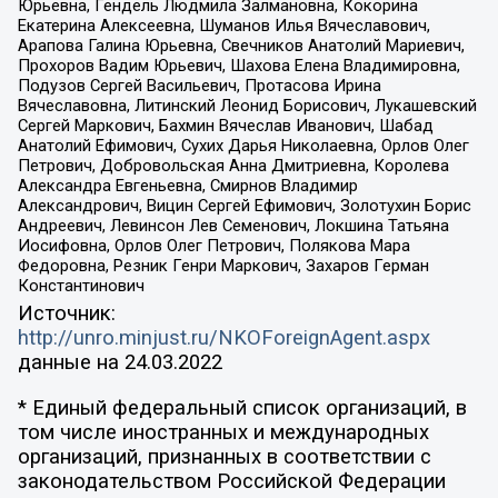
Юрьевна, Гендель Людмила Залмановна, Кокорина
Екатерина Алексеевна, Шуманов Илья Вячеславович,
Арапова Галина Юрьевна, Свечников Анатолий Мариевич,
Прохоров Вадим Юрьевич, Шахова Елена Владимировна,
Подузов Сергей Васильевич, Протасова Ирина
Вячеславовна, Литинский Леонид Борисович, Лукашевский
Сергей Маркович, Бахмин Вячеслав Иванович, Шабад
Анатолий Ефимович, Сухих Дарья Николаевна, Орлов Олег
Петрович, Добровольская Анна Дмитриевна, Королева
Александра Евгеньевна, Смирнов Владимир
Александрович, Вицин Сергей Ефимович, Золотухин Борис
Андреевич, Левинсон Лев Семенович, Локшина Татьяна
Иосифовна, Орлов Олег Петрович, Полякова Мара
Федоровна, Резник Генри Маркович, Захаров Герман
Константинович
Источник:
http://unro.minjust.ru/NKOForeignAgent.aspx
данные на
24.03.2022
* Единый федеральный список организаций, в
том числе иностранных и международных
организаций, признанных в соответствии с
законодательством Российской Федерации