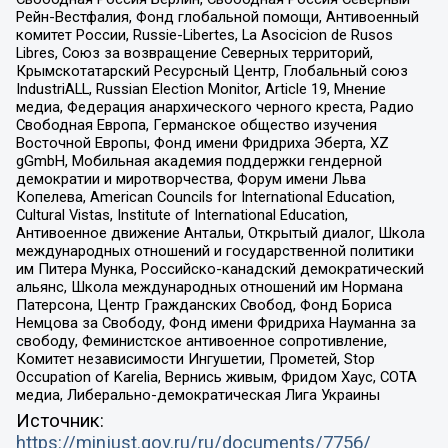
Рейн-Вестфалия, Фонд глобальной помощи, Антивоенный
комитет России, Russie-Libertes, La Asocicion de Rusos
Libres, Союз за возвращение Северных территорий,
Крымскотатарский Ресурсный Центр, Глобальный союз
IndustriALL, Russian Election Monitor, Article 19, Мнение
медиа, Федерация анархического черного креста, Радио
Свободная Европа, Германское общество изучения
Восточной Европы, Фонд имени Фридриха Эберта, XZ
gGmbH, Мобильная академия поддержки гендерной
демократии и миротворчества, Форум имени Льва
Копелева, American Councils for International Education,
Cultural Vistas, Institute of International Education,
Антивоенное движение Антальи, Открытый диалог, Школа
международных отношений и государственной политики
им Питера Мунка, Российско-канадский демократический
альянс, Школа международных отношений им Нормана
Патерсона, Центр Гражданских Свобод, Фонд Бориса
Немцова за Свободу, Фонд имени Фридриха Науманна за
свободу, Феминистское антивоенное сопротивление,
Комитет независимости Ингушетии, Прометей, Stop
Occupation of Karelia, Вернись живым, Фридом Хаус, СОТА
медиа, Либерально-демократическая Лига Украины
Источник:
https://minjust.gov.ru/ru/documents/7756/