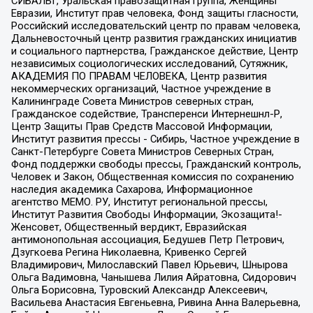
СИБАЛЬТ, Уральская правозащитная группа, Женщины
Евразии, Институт прав человека, Фонд защиты гласности,
Российский исследовательский центр по правам человека,
Дальневосточный центр развития гражданских инициатив
и социального партнерства, Гражданское действие, Центр
независимых социологических исследований, Сутяжник,
АКАДЕМИЯ ПО ПРАВАМ ЧЕЛОВЕКА, Центр развития
некоммерческих организаций, Частное учреждение в
Калининграде Совета Министров северных стран,
Гражданское содействие, Трансперенси Интернешнл-Р,
Центр Защиты Прав Средств Массовой Информации,
Институт развития прессы - Сибирь, Частное учреждение в
Санкт-Петербурге Совета Министров Северных Стран,
Фонд поддержки свободы прессы, Гражданский контроль,
Человек и Закон, Общественная комиссия по сохранению
наследия академика Сахарова, Информационное
агентство МЕМО. РУ, Институт региональной прессы,
Институт Развития Свободы Информации, Экозащита!-
Женсовет, Общественный вердикт, Евразийская
антимонопольная ассоциация, Бедушев Петр Петрович,
Дзугкоева Регина Николаевна, Кривенко Сергей
Владимирович, Милославский Павел Юрьевич, Шнырова
Ольга Вадимовна, Чанышева Лилия Айратовна, Сидорович
Ольга Борисовна, Туровский Александр Алексеевич,
Васильева Анастасия Евгеньевна, Ривина Анна Валерьевна,