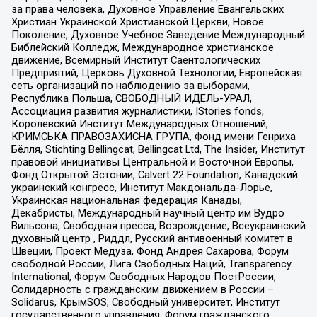
за права человека, Духовное Управление Евангельских
Христиан Украинской Христианской Церкви, Новое
Поколение, Духовное Учебное Заведение Международный
Библейский Колледж, Международное христианское
движение, Всемирный Институт Саентологических
Предприятий, Церковь Духовной Технологии, Европейская
сеть организаций по наблюдению за выборами,
Республика Польша, СВОБОДНЫЙ ИДЕЛЬ-УРАЛ,
Ассоциация развития журналистики, IStories fonds,
Королевский Институт Международных Отношений,
КРИМСЬКА ПРАВОЗАХИСНА ГРУПА, Фонд имени Генриха
Бёлля, Stichting Bellingcat, Bellingcat Ltd, The Insider, Институт
правовой инициативы Центральной и Восточной Европы,
Фонд Открытой Эстонии, Calvert 22 Foundation, Канадский
украинский конгресс, Институт Макдональда-Лорье,
Украинская национальная федерация Канады,
Декабристы, Международный научный центр им Вудро
Вильсона, Свободная пресса, Возрождение, Всеукраинский
духовный центр , Риддл, Русский антивоенный комитет в
Швеции, Проект Медуза, Фонд Андрея Сахарова, Форум
свободной России, Лига Свободных Наций, Transparеncy
International, Форум Свободных Народов ПостРоссии,
Солидарность с гражданским движением в России –
Solidarus, КрымSOS, Свободный университет, Институт
государственного управления, Форум гражданского