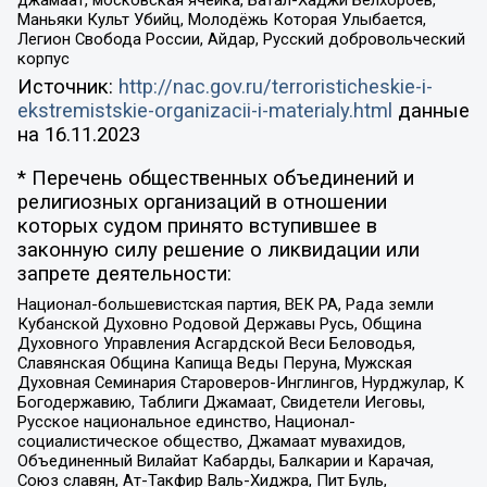
джамаат, московская ячейка, Батал-Хаджи Белхороев,
Маньяки Культ Убийц, Молодёжь Которая Улыбается,
Легион Свобода России, Айдар, Русский добровольческий
корпус
Источник:
http://nac.gov.ru/terroristicheskie-i-
ekstremistskie-organizacii-i-materialy.html
данные
на
16.11.2023
* Перечень общественных объединений и
религиозных организаций в отношении
которых судом принято вступившее в
законную силу решение о ликвидации или
запрете деятельности:
Национал-большевистская партия, ВЕК РА, Рада земли
Кубанской Духовно Родовой Державы Русь, Община
Духовного Управления Асгардской Веси Беловодья,
Славянская Община Капища Веды Перуна, Мужская
Духовная Семинария Староверов-Инглингов, Нурджулар, К
Богодержавию, Таблиги Джамаат, Свидетели Иеговы,
Русское национальное единство, Национал-
социалистическое общество, Джамаат мувахидов,
Объединенный Вилайат Кабарды, Балкарии и Карачая,
Союз славян, Ат-Такфир Валь-Хиджра, Пит Буль,