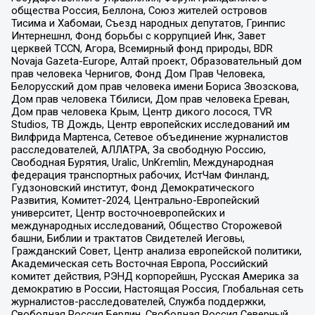
общества Россия, Беллона, Союз жителей островов
Тисима и Хабомаи, Съезд народных депутатов, Гринпис
Интернешнл, Фонд борьбы с коррупцией Инк, Завет
церквей TCCN, Агора, Всемирный фонд природы, BDR
Novaja Gazeta-Europe, Алтай проект, Образовательный дом
прав человека Чернигов, Фонд Дом Прав Человека,
Белорусский дом прав человека имени Бориса Звозскова,
Дом прав человека Тбилиси, Дом прав человека Ереван,
Дом прав человека Крым, Центр дикого лосося, TVR
Studios, ТВ Дождь, Центр европейских исследований им
Вилфрида Мартенса, Сетевое объединение журналистов
расследователей, АЛЛАТРА, За свободную Россию,
Свободная Бурятия, Uralic, UnKremlin, Международная
федерация транспортных рабочих, ИстЧам Финланд,
Гудзоновский институт, Фонд Демократического
Развития, Комитет-2024, Центрально-Европейский
университет, Центр восточноевропейских и
международных исследований, Общество Сторожевой
башни, Библии и трактатов Свидетелей Иеговы,
Гражданский Совет, Центр анализа европейской политики,
Академическая сеть Восточная Европа, Российский
комитет действия, РЭНД корпорейшн, Русская Америка за
демократию в России, Настоящая Россия, Глобальная сеть
журналистов-расследователей, Служба поддержки,
Свободная Россия Берлин, Свободная Россия Северный