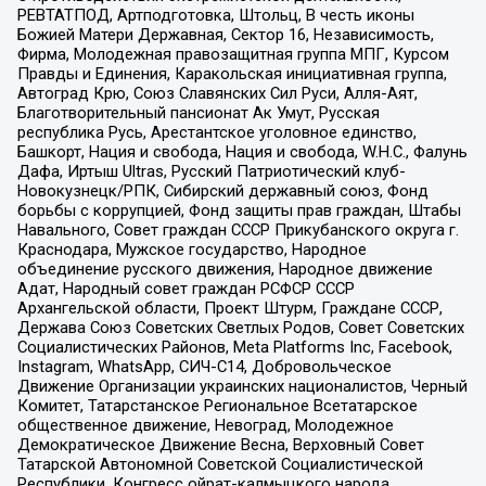
РЕВТАТПОД, Артподготовка, Штольц, В честь иконы
Божией Матери Державная, Сектор 16, Независимость,
Фирма, Молодежная правозащитная группа МПГ, Курсом
Правды и Единения, Каракольская инициативная группа,
Автоград Крю, Союз Славянских Сил Руси, Алля-Аят,
Благотворительный пансионат Ак Умут, Русская
республика Русь, Арестантское уголовное единство,
Башкорт, Нация и свобода, Нация и свобода, W.H.С., Фалунь
Дафа, Иртыш Ultras, Русский Патриотический клуб-
Новокузнецк/РПК, Сибирский державный союз, Фонд
борьбы с коррупцией, Фонд защиты прав граждан, Штабы
Навального, Совет граждан СССР Прикубанского округа г.
Краснодара, Мужское государство, Народное
объединение русского движения, Народное движение
Адат, Народный совет граждан РСФСР СССР
Архангельской области, Проект Штурм, Граждане СССР,
Держава Союз Советских Светлых Родов, Совет Советских
Социалистических Районов, Meta Platforms Inc, Facebook,
Instagram, WhatsApp, СИЧ-С14, Добровольческое
Движение Организации украинских националистов, Черный
Комитет, Татарстанское Региональное Всетатарское
общественное движение, Невоград, Молодежное
Демократическое Движение Весна, Верховный Совет
Татарской Автономной Советской Социалистической
Республики, Конгресс ойрат-калмыцкого народа,