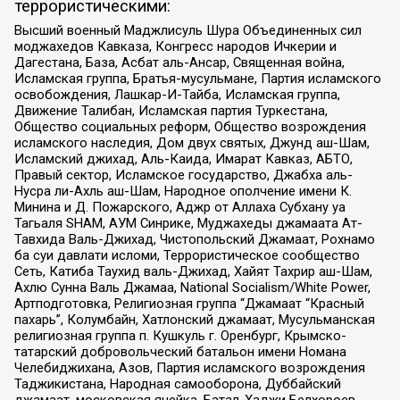
террористическими:
Высший военный Маджлисуль Шура Объединенных сил
моджахедов Кавказа, Конгресс народов Ичкерии и
Дагестана, База, Асбат аль-Ансар, Священная война,
Исламская группа, Братья-мусульмане, Партия исламского
освобождения, Лашкар-И-Тайба, Исламская группа,
Движение Талибан, Исламская партия Туркестана,
Общество социальных реформ, Общество возрождения
исламского наследия, Дом двух святых, Джунд аш-Шам,
Исламский джихад, Аль-Каида, Имарат Кавказ, АБТО,
Правый сектор, Исламское государство, Джабха аль-
Нусра ли-Ахль аш-Шам, Народное ополчение имени К.
Минина и Д. Пожарского, Аджр от Аллаха Субхану уа
Тагьаля SHAM, АУМ Синрике, Муджахеды джамаата Ат-
Тавхида Валь-Джихад, Чистопольский Джамаат, Рохнамо
ба суи давлати исломи, Террористическое сообщество
Сеть, Катиба Таухид валь-Джихад, Хайят Тахрир аш-Шам,
Ахлю Сунна Валь Джамаа, National Socialism/White Power,
Артподготовка, Религиозная группа “Джамаат “Красный
пахарь”, Колумбайн, Хатлонский джамаат, Мусульманская
религиозная группа п. Кушкуль г. Оренбург, Крымско-
татарский добровольческий батальон имени Номана
Челебиджихана, Азов, Партия исламского возрождения
Таджикистана, Народная самооборона, Дуббайский