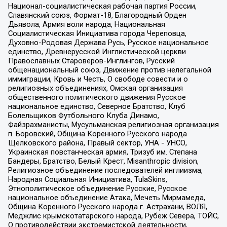
Национал-социалистическая рабочая партия России,
Славянский союз, Формат-18, Благородный Орден
Дьявола, Армия воли народа, Национальная
Социалистическая Инициатива города Череповца,
Духовно-Родовая Держава Русь, Русское национальное
единство, Древнерусской Инглистической церкви
Православных Староверов-Инглингов, Русский
общенациональный союз, Движение против нелегальной
иммиграции, Кровь и Честь, О свободе совести и о
религиозных объединениях, Омская организация
общественного политического движения Русское
национальное единство, Северное Братство, Клуб
Болельщиков Футбольного Клуба Динамо,
Файзрахманисты, Мусульманская религиозная организация
п. Боровский, Община Коренного Русского народа
Щелковского района, Правый сектор, УНА - УНСО,
Украинская повстанческая армия, Тризуб им. Степана
Бандеры, Братство, Белый Крест, Misanthropic division,
Религиозное объединение последователей инглиизма,
Народная Социальная Инициатива, TulaSkins,
Этнополитическое объединение Русские, Русское
национальное объединение Атака, Мечеть Мирмамеда,
Община Коренного Русского народа г. Астрахани, ВОЛЯ,
Меджлис крымскотатарского народа, Рубеж Севера, ТОЙС,
О противодействии экстремистской деятельности,