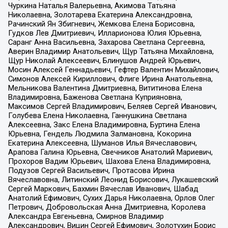
Чуркина Наталья Валерьевна, Акимова Татьяна
Николаевна, Золотарева Екатерина Александровна,
Рачинский Ян Збигневич, Жемкова Елена Борисовна,
Гудков Лев Дмитриевич, Илларионова Юлия Юрьевна,
Саранг Анна Васильевна, Захарова Светлана Сергеевна,
Аверин Владимир Анатольевич, Щур Татьяна Михайловна,
Щур Николай Алексеевич, Блинушов Андрей Юрьевич,
Мосин Алексей Геннадьевич, Гефтер Валентин Михайлович,
Симонов Алексей Кириллович, Флиге Ирина Анатольевна,
Мельникова Валентина Дмитриевна, Вититинова Елена
Владимировна, Баженова Светлана Куприяновна,
Максимов Сергей Владимирович, Беляев Сергей Иванович,
Голубева Елена Николаевна, Ганнушкина Светлана
Алексеевна, Закс Елена Владимировна, Буртина Елена
Юрьевна, Гендель Людмила Залмановна, Кокорина
Екатерина Алексеевна, Шуманов Илья Вячеславович,
Арапова Галина Юрьевна, Свечников Анатолий Мариевич,
Прохоров Вадим Юрьевич, Шахова Елена Владимировна,
Подузов Сергей Васильевич, Протасова Ирина
Вячеславовна, Литинский Леонид Борисович, Лукашевский
Сергей Маркович, Бахмин Вячеслав Иванович, Шабад
Анатолий Ефимович, Сухих Дарья Николаевна, Орлов Олег
Петрович, Добровольская Анна Дмитриевна, Королева
Александра Евгеньевна, Смирнов Владимир
Александрович, Вицин Сергей Ефимович, Золотухин Борис