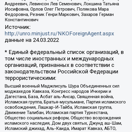
Андреевич, Левинсон Лев Семенович, Локшина Татьяна
Иосифовна, Орлов Олег Петрович, Полякова Мара
Федоровна, Резник Генри Маркович, Захаров Герман
Константинович
Источник:
http://unro.minjust.ru/NKOForeignAgent.aspx
данные на
24.03.2022
* Единый федеральный список организаций, в
том числе иностранных и международных
организаций, признанных в соответствии с
законодательством Российской Федерации
террористическими:
Высший военный Маджлисуль Шура Объединенных сил
моджахедов Кавказа, Конгресс народов Ичкерии и
Дагестана, База, Асбат аль-Ансар, Священная война,
Исламская группа, Братья-мусульмане, Партия исламского
освобождения, Лашкар-И-Тайба, Исламская группа,
Движение Талибан, Исламская партия Туркестана,
Общество социальных реформ, Общество возрождения
исламского наследия, Дом двух святых, Джунд аш-Шам,
Исламский джихад, Аль-Каида, Имарат Кавказ, АБТО,