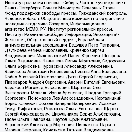
Институт развития прессы - Сибирь, Частное учреждение в
Санкт-Петербурге Совета Министров Северных Стран,
Фонд поддержки свободы прессы, Гражданский контроль,
Человек и Закон, Общественная комиссия по сохранению
наследия академика Сахарова, Информационное
агентство МЕМО. РУ, Институт региональной прессы,
Институт Развития Свободы Информации, Экозащита!-
Женсовет, Общественный вердикт, Евразийская
антимонопольная ассоциация, Бедушев Петр Петрович,
Дзугкоева Регина Николаевна, Кривенко Сергей
Владимирович, Милославский Павел Юрьевич, Шнырова
Ольга Вадимовна, Чанышева Лилия Айратовна, Сидорович
Ольга Борисовна, Туровский Александр Алексеевич,
Васильева Анастасия Евгеньевна, Ривина Анна Валерьевна,
Бойко Анатолий Николаевич, Дугин Сергей Георгиевич,
Пивоваров Андрей Сергеевич, Аверин Виталий Евгеньевич,
Барахоев Магомед Бекханович, Шарипков Олег
Викторович, Мошель Ирина Ароновна, Шведов Григорий
Сергеевич, Пономарев Лев Александрович, Каргалицкий
Борис Юльевич, Созаев Валерий Валерьевич, Исламов
Тимур Рифгатович, Романова Ольга Евгеньевна, Щаров
Сергей Алексадрович, Цирульников Борис Альбертович,
Гасан Ольга Павловна, Паутов Юрий Анатольевич,
Верховский Александр Маркович, Пислакова-Паркер
Марина Петровна, Кочеткова Татьяна Владимировна,