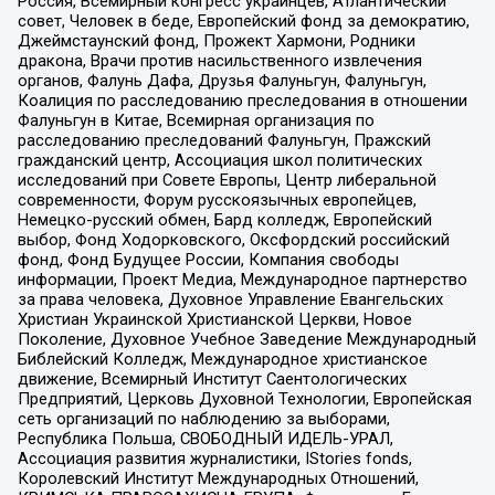
Россия, Всемирный конгресс украинцев, Атлантический
совет, Человек в беде, Европейский фонд за демократию,
Джеймстаунский фонд, Прожект Хармони, Родники
дракона, Врачи против насильственного извлечения
органов, Фалунь Дафа, Друзья Фалуньгун, Фалуньгун,
Коалиция по расследованию преследования в отношении
Фалуньгун в Китае, Всемирная организация по
расследованию преследований Фалуньгун, Пражский
гражданский центр, Ассоциация школ политических
исследований при Совете Европы, Центр либеральной
современности, Форум русскоязычных европейцев,
Немецко-русский обмен, Бард колледж, Европейский
выбор, Фонд Ходорковского, Оксфордский российский
фонд, Фонд Будущее России, Компания свободы
информации, Проект Медиа, Международное партнерство
за права человека, Духовное Управление Евангельских
Христиан Украинской Христианской Церкви, Новое
Поколение, Духовное Учебное Заведение Международный
Библейский Колледж, Международное христианское
движение, Всемирный Институт Саентологических
Предприятий, Церковь Духовной Технологии, Европейская
сеть организаций по наблюдению за выборами,
Республика Польша, СВОБОДНЫЙ ИДЕЛЬ-УРАЛ,
Ассоциация развития журналистики, IStories fonds,
Королевский Институт Международных Отношений,