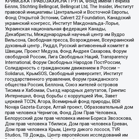
КРИМСЬКА ПРАВОЗАХИСНА ГРУПА, Фонд имени Генриха
Бёлля, Stichting Bellingcat, Bellingcat Ltd, The Insider, Институт
правовой инициативы Центральной и Восточной Европы,
Фонд Открытой Эстонии, Calvert 22 Foundation, Канадский
украинский конгресс, Институт Макдональда-Лорье,
Украинская национальная федерация Канады,
Декабристы, Международный научный центр им Вудро
Вильсона, Свободная пресса, Возрождение, Всеукраинский
духовный центр , Риддл, Русский антивоенный комитет в
Швеции, Проект Медуза, Фонд Андрея Сахарова, Форум
свободной России, Лига Свободных Наций, Transparеncy
International, Форум Свободных Народов ПостРоссии,
Солидарность с гражданским движением в России –
Solidarus, КрымSOS, Свободный университет, Институт
государственного управления, Форум гражданского
общества Россия, Беллона, Союз жителей островов
Тисима и Хабомаи, Съезд народных депутатов, Гринпис
Интернешнл, Фонд борьбы с коррупцией Инк, Завет
церквей TCCN, Агора, Всемирный фонд природы, BDR
Novaja Gazeta-Europe, Алтай проект, Образовательный дом
прав человека Чернигов, Фонд Дом Прав Человека,
Белорусский дом прав человека имени Бориса Звозскова,
Дом прав человека Тбилиси, Дом прав человека Ереван,
Дом прав человека Крым, Центр дикого лосося, TVR
Studios, ТВ Дождь, Центр европейских исследований им