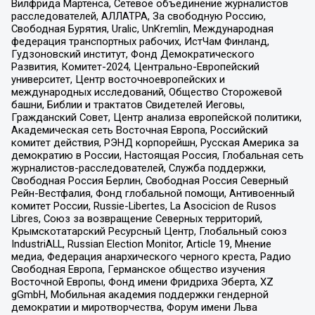
Вилфрида Мартенса, Сетевое объединение журналистов
расследователей, АЛЛАТРА, За свободную Россию,
Свободная Бурятия, Uralic, UnKremlin, Международная
федерация транспортных рабочих, ИстЧам Финланд,
Гудзоновский институт, Фонд Демократического
Развития, Комитет-2024, Центрально-Европейский
университет, Центр восточноевропейских и
международных исследований, Общество Сторожевой
башни, Библии и трактатов Свидетелей Иеговы,
Гражданский Совет, Центр анализа европейской политики,
Академическая сеть Восточная Европа, Российский
комитет действия, РЭНД корпорейшн, Русская Америка за
демократию в России, Настоящая Россия, Глобальная сеть
журналистов-расследователей, Служба поддержки,
Свободная Россия Берлин, Свободная Россия Северный
Рейн-Вестфалия, Фонд глобальной помощи, Антивоенный
комитет России, Russie-Libertes, La Asocicion de Rusos
Libres, Союз за возвращение Северных территорий,
Крымскотатарский Ресурсный Центр, Глобальный союз
IndustriALL, Russian Election Monitor, Article 19, Мнение
медиа, Федерация анархического черного креста, Радио
Свободная Европа, Германское общество изучения
Восточной Европы, Фонд имени Фридриха Эберта, XZ
gGmbH, Мобильная академия поддержки гендерной
демократии и миротворчества, Форум имени Льва