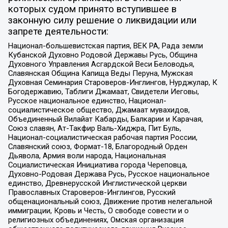
которых судом принято вступившее в
законную силу решение о ликвидации или
запрете деятельности:
Национал-большевистская партия, ВЕК РА, Рада земли
Кубанской Духовно Родовой Державы Русь, Община
Духовного Управления Асгардской Веси Беловодья,
Славянская Община Капища Веды Перуна, Мужская
Духовная Семинария Староверов-Инглингов, Нурджулар, К
Богодержавию, Таблиги Джамаат, Свидетели Иеговы,
Русское национальное единство, Национал-
социалистическое общество, Джамаат мувахидов,
Объединенный Вилайат Кабарды, Балкарии и Карачая,
Союз славян, Ат-Такфир Валь-Хиджра, Пит Буль,
Национал-социалистическая рабочая партия России,
Славянский союз, Формат-18, Благородный Орден
Дьявола, Армия воли народа, Национальная
Социалистическая Инициатива города Череповца,
Духовно-Родовая Держава Русь, Русское национальное
единство, Древнерусской Инглистической церкви
Православных Староверов-Инглингов, Русский
общенациональный союз, Движение против нелегальной
иммиграции, Кровь и Честь, О свободе совести и о
религиозных объединениях, Омская организация