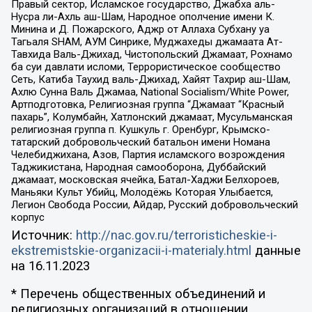
Правый сектор, Исламское государство, Джабха аль-
Нусра ли-Ахль аш-Шам, Народное ополчение имени К.
Минина и Д. Пожарского, Аджр от Аллаха Субхану уа
Тагьаля SHAM, АУМ Синрике, Муджахеды джамаата Ат-
Тавхида Валь-Джихад, Чистопольский Джамаат, Рохнамо
ба суи давлати исломи, Террористическое сообщество
Сеть, Катиба Таухид валь-Джихад, Хайят Тахрир аш-Шам,
Ахлю Сунна Валь Джамаа, National Socialism/White Power,
Артподготовка, Религиозная группа “Джамаат “Красный
пахарь”, Колумбайн, Хатлонский джамаат, Мусульманская
религиозная группа п. Кушкуль г. Оренбург, Крымско-
татарский добровольческий батальон имени Номана
Челебиджихана, Азов, Партия исламского возрождения
Таджикистана, Народная самооборона, Дуббайский
джамаат, московская ячейка, Батал-Хаджи Белхороев,
Маньяки Культ Убийц, Молодёжь Которая Улыбается,
Легион Свобода России, Айдар, Русский добровольческий
корпус
Источник:
http://nac.gov.ru/terroristicheskie-i-
ekstremistskie-organizacii-i-materialy.html
данные
на
16.11.2023
* Перечень общественных объединений и
религиозных организаций в отношении