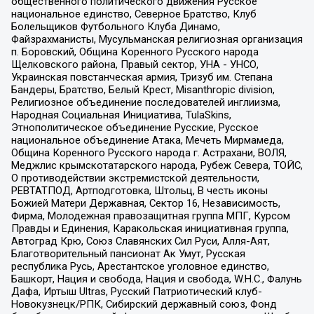
общественного политического движения Русское
национальное единство, Северное Братство, Клуб
Болельщиков Футбольного Клуба Динамо,
Файзрахманисты, Мусульманская религиозная организация
п. Боровский, Община Коренного Русского народа
Щелковского района, Правый сектор, УНА - УНСО,
Украинская повстанческая армия, Тризуб им. Степана
Бандеры, Братство, Белый Крест, Misanthropic division,
Религиозное объединение последователей инглиизма,
Народная Социальная Инициатива, TulaSkins,
Этнополитическое объединение Русские, Русское
национальное объединение Атака, Мечеть Мирмамеда,
Община Коренного Русского народа г. Астрахани, ВОЛЯ,
Меджлис крымскотатарского народа, Рубеж Севера, ТОЙС,
О противодействии экстремистской деятельности,
РЕВТАТПОД, Артподготовка, Штольц, В честь иконы
Божией Матери Державная, Сектор 16, Независимость,
Фирма, Молодежная правозащитная группа МПГ, Курсом
Правды и Единения, Каракольская инициативная группа,
Автоград Крю, Союз Славянских Сил Руси, Алля-Аят,
Благотворительный пансионат Ак Умут, Русская
республика Русь, Арестантское уголовное единство,
Башкорт, Нация и свобода, Нация и свобода, W.H.С., Фалунь
Дафа, Иртыш Ultras, Русский Патриотический клуб-
Новокузнецк/РПК, Сибирский державный союз, Фонд