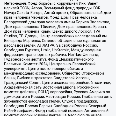
Интернешнл, Фонд борьбы с коррупцией Инк, Завет
церквей TCCN, Агора, Всемирный фонд природы, BDR
Novaja Gazeta-Europe, Алтай проект, Образовательный дом
прав человека Чернигов, Фонд Дом Прав Человека,
Белорусский дом прав человека имени Бориса Звозскова,
Дом прав человека Тбилиси, Дом прав человека Ереван,
Дом прав человека Крым, Центр дикого лосося, TVR
Studios, ТВ Дождь, Центр европейских исследований им
Вилфрида Мартенса, Сетевое объединение журналистов
расследователей, АЛЛАТРА, За свободную Россию,
Свободная Бурятия, Uralic, UnKremlin, Международная
федерация транспортных рабочих, ИстЧам Финланд,
Гудзоновский институт, Фонд Демократического
Развития, Комитет-2024, Центрально-Европейский
университет, Центр восточноевропейских и
международных исследований, Общество Сторожевой
башни, Библии и трактатов Свидетелей Иеговы,
Гражданский Совет, Центр анализа европейской политики,
Академическая сеть Восточная Европа, Российский
комитет действия, РЭНД корпорейшн, Русская Америка за
демократию в России, Настоящая Россия, Глобальная сеть
журналистов-расследователей, Служба поддержки,
Свободная Россия Берлин, Свободная Россия Северный
Рейн-Вестфалия, Фонд глобальной помощи, Антивоенный
комитет России, Russie-Libertes, La Asocicion de Rusos