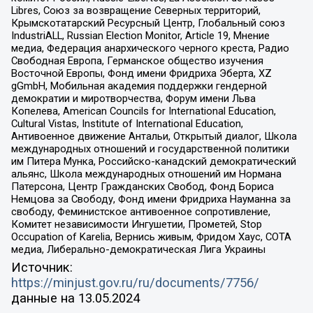
Libres, Союз за возвращение Северных территорий,
Крымскотатарский Ресурсный Центр, Глобальный союз
IndustriALL, Russian Election Monitor, Article 19, Мнение
медиа, Федерация анархического черного креста, Радио
Свободная Европа, Германское общество изучения
Восточной Европы, Фонд имени Фридриха Эберта, XZ
gGmbH, Мобильная академия поддержки гендерной
демократии и миротворчества, Форум имени Льва
Копелева, American Councils for International Education,
Cultural Vistas, Institute of International Education,
Антивоенное движение Антальи, Открытый диалог, Школа
международных отношений и государственной политики
им Питера Мунка, Российско-канадский демократический
альянс, Школа международных отношений им Нормана
Патерсона, Центр Гражданских Свобод, Фонд Бориса
Немцова за Свободу, Фонд имени Фридриха Науманна за
свободу, Феминистское антивоенное сопротивление,
Комитет независимости Ингушетии, Прометей, Stop
Occupation of Karelia, Вернись живым, Фридом Хаус, СОТА
медиа, Либерально-демократическая Лига Украины
Источник:
https://minjust.gov.ru/ru/documents/7756/
данные на
13.05.2024