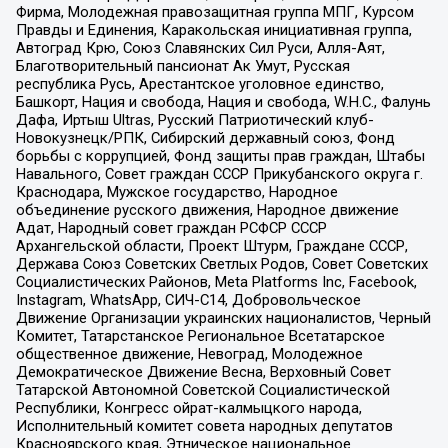
Фирма, Молодежная правозащитная группа МПГ, Курсом
Правды и Единения, Каракольская инициативная группа,
Автоград Крю, Союз Славянских Сил Руси, Алля-Аят,
Благотворительный пансионат Ак Умут, Русская
республика Русь, Арестантское уголовное единство,
Башкорт, Нация и свобода, Нация и свобода, W.H.С., Фалунь
Дафа, Иртыш Ultras, Русский Патриотический клуб-
Новокузнецк/РПК, Сибирский державный союз, Фонд
борьбы с коррупцией, Фонд защиты прав граждан, Штабы
Навального, Совет граждан СССР Прикубанского округа г.
Краснодара, Мужское государство, Народное
объединение русского движения, Народное движение
Адат, Народный совет граждан РСФСР СССР
Архангельской области, Проект Штурм, Граждане СССР,
Держава Союз Советских Светлых Родов, Совет Советских
Социалистических Районов, Meta Platforms Inc, Facebook,
Instagram, WhatsApp, СИЧ-С14, Добровольческое
Движение Организации украинских националистов, Черный
Комитет, Татарстанское Региональное Всетатарское
общественное движение, Невоград, Молодежное
Демократическое Движение Весна, Верховный Совет
Татарской Автономной Советской Социалистической
Республики, Конгресс ойрат-калмыцкого народа,
Исполнительный комитет совета народных депутатов
Красноярского края, Этническое национальное