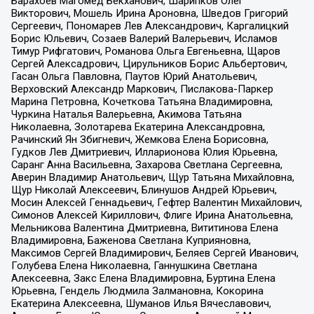
Барахоев Магомед Бекханович, Шарипков Олег
Викторович, Мошель Ирина Ароновна, Шведов Григорий
Сергеевич, Пономарев Лев Александрович, Каргалицкий
Борис Юльевич, Созаев Валерий Валерьевич, Исламов
Тимур Рифгатович, Романова Ольга Евгеньевна, Щаров
Сергей Алексадрович, Цирульников Борис Альбертович,
Гасан Ольга Павловна, Паутов Юрий Анатольевич,
Верховский Александр Маркович, Пислакова-Паркер
Марина Петровна, Кочеткова Татьяна Владимировна,
Чуркина Наталья Валерьевна, Акимова Татьяна
Николаевна, Золотарева Екатерина Александровна,
Рачинский Ян Збигневич, Жемкова Елена Борисовна,
Гудков Лев Дмитриевич, Илларионова Юлия Юрьевна,
Саранг Анна Васильевна, Захарова Светлана Сергеевна,
Аверин Владимир Анатольевич, Щур Татьяна Михайловна,
Щур Николай Алексеевич, Блинушов Андрей Юрьевич,
Мосин Алексей Геннадьевич, Гефтер Валентин Михайлович,
Симонов Алексей Кириллович, Флиге Ирина Анатольевна,
Мельникова Валентина Дмитриевна, Вититинова Елена
Владимировна, Баженова Светлана Куприяновна,
Максимов Сергей Владимирович, Беляев Сергей Иванович,
Голубева Елена Николаевна, Ганнушкина Светлана
Алексеевна, Закс Елена Владимировна, Буртина Елена
Юрьевна, Гендель Людмила Залмановна, Кокорина
Екатерина Алексеевна, Шуманов Илья Вячеславович,