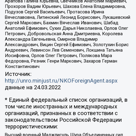
Арапова Галина Юрьевна, Свечников Анатолий Мариевич,
Прохоров Вадим Юрьевич, Шахова Елена Владимировна,
Подузов Сергей Васильевич, Протасова Ирина
Вячеславовна, Литинский Леонид Борисович, Лукашевский
Сергей Маркович, Бахмин Вячеслав Иванович, Шабад
Анатолий Ефимович, Сухих Дарья Николаевна, Орлов Олег
Петрович, Добровольская Анна Дмитриевна, Королева
Александра Евгеньевна, Смирнов Владимир
Александрович, Вицин Сергей Ефимович, Золотухин Борис
Андреевич, Левинсон Лев Семенович, Локшина Татьяна
Иосифовна, Орлов Олег Петрович, Полякова Мара
Федоровна, Резник Генри Маркович, Захаров Герман
Константинович
Источник:
http://unro.minjust.ru/NKOForeignAgent.aspx
данные на
24.03.2022
* Единый федеральный список организаций, в
том числе иностранных и международных
организаций, признанных в соответствии с
законодательством Российской Федерации
террористическими:
Высший военный Маджлисуль Шура Объединенных сил