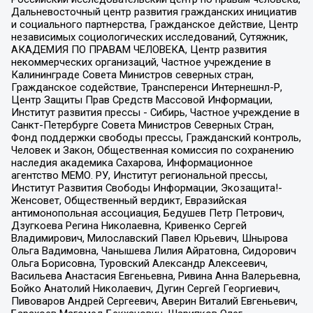
Дальневосточный центр развития гражданских инициатив
и социального партнерства, Гражданское действие, Центр
независимых социологических исследований, Сутяжник,
АКАДЕМИЯ ПО ПРАВАМ ЧЕЛОВЕКА, Центр развития
некоммерческих организаций, Частное учреждение в
Калининграде Совета Министров северных стран,
Гражданское содействие, Трансперенси Интернешнл-Р,
Центр Защиты Прав Средств Массовой Информации,
Институт развития прессы - Сибирь, Частное учреждение в
Санкт-Петербурге Совета Министров Северных Стран,
Фонд поддержки свободы прессы, Гражданский контроль,
Человек и Закон, Общественная комиссия по сохранению
наследия академика Сахарова, Информационное
агентство МЕМО. РУ, Институт региональной прессы,
Институт Развития Свободы Информации, Экозащита!-
Женсовет, Общественный вердикт, Евразийская
антимонопольная ассоциация, Бедушев Петр Петрович,
Дзугкоева Регина Николаевна, Кривенко Сергей
Владимирович, Милославский Павел Юрьевич, Шнырова
Ольга Вадимовна, Чанышева Лилия Айратовна, Сидорович
Ольга Борисовна, Туровский Александр Алексеевич,
Васильева Анастасия Евгеньевна, Ривина Анна Валерьевна,
Бойко Анатолий Николаевич, Дугин Сергей Георгиевич,
Пивоваров Андрей Сергеевич, Аверин Виталий Евгеньевич,