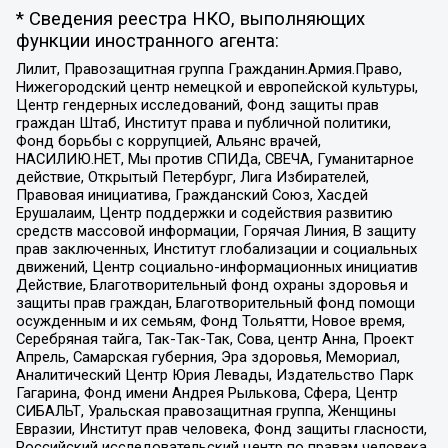
* Сведения реестра НКО, выполняющих
функции иностранного агента:
Лилит, Правозащитная группа Гражданин.Армия.Право,
Нижегородский центр немецкой и европейской культуры,
Центр гендерных исследований, Фонд защиты прав
граждан Штаб, Институт права и публичной политики,
Фонд борьбы с коррупцией, Альянс врачей,
НАСИЛИЮ.НЕТ, Мы против СПИДа, СВЕЧА, Гуманитарное
действие, Открытый Петербург, Лига Избирателей,
Правовая инициатива, Гражданский Союз, Хасдей
Ерушалаим, Центр поддержки и содействия развитию
средств массовой информации, Горячая Линия, В защиту
прав заключенных, Институт глобализации и социальных
движений, Центр социально-информационных инициатив
Действие, Благотворительный фонд охраны здоровья и
защиты прав граждан, Благотворительный фонд помощи
осужденным и их семьям, Фонд Тольятти, Новое время,
Серебряная тайга, Так-Так-Так, Сова, центр Анна, Проект
Апрель, Самарская губерния, Эра здоровья, Мемориал,
Аналитический Центр Юрия Левады, Издательство Парк
Гагарина, Фонд имени Андрея Рылькова, Сфера, Центр
СИБАЛЬТ, Уральская правозащитная группа, Женщины
Евразии, Институт прав человека, Фонд защиты гласности,
Российский исследовательский центр по правам человека,