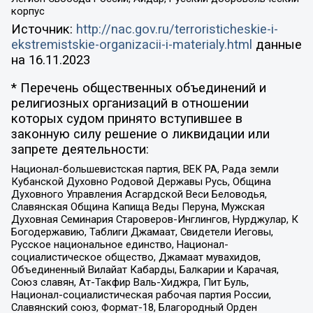
корпус
Источник:
http://nac.gov.ru/terroristicheskie-i-
ekstremistskie-organizacii-i-materialy.html
данные
на
16.11.2023
* Перечень общественных объединений и
религиозных организаций в отношении
которых судом принято вступившее в
законную силу решение о ликвидации или
запрете деятельности:
Национал-большевистская партия, ВЕК РА, Рада земли
Кубанской Духовно Родовой Державы Русь, Община
Духовного Управления Асгардской Веси Беловодья,
Славянская Община Капища Веды Перуна, Мужская
Духовная Семинария Староверов-Инглингов, Нурджулар, К
Богодержавию, Таблиги Джамаат, Свидетели Иеговы,
Русское национальное единство, Национал-
социалистическое общество, Джамаат мувахидов,
Объединенный Вилайат Кабарды, Балкарии и Карачая,
Союз славян, Ат-Такфир Валь-Хиджра, Пит Буль,
Национал-социалистическая рабочая партия России,
Славянский союз, Формат-18, Благородный Орден