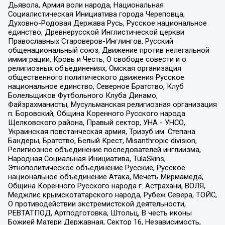
Дьявола, Армия воли народа, Национальная
Социалистическая Инициатива города Череповца,
Духовно-Родовая Держава Русь, Русское национальное
единство, Древнерусской Инглистической церкви
Православных Староверов-Инглингов, Русский
общенациональный союз, Движение против нелегальной
иммиграции, Кровь и Честь, О свободе совести и о
религиозных объединениях, Омская организация
общественного политического движения Русское
национальное единство, Северное Братство, Клуб
Болельщиков Футбольного Клуба Динамо,
Файзрахманисты, Мусульманская религиозная организация
п. Боровский, Община Коренного Русского народа
Щелковского района, Правый сектор, УНА - УНСО,
Украинская повстанческая армия, Тризуб им. Степана
Бандеры, Братство, Белый Крест, Misanthropic division,
Религиозное объединение последователей инглиизма,
Народная Социальная Инициатива, TulaSkins,
Этнополитическое объединение Русские, Русское
национальное объединение Атака, Мечеть Мирмамеда,
Община Коренного Русского народа г. Астрахани, ВОЛЯ,
Меджлис крымскотатарского народа, Рубеж Севера, ТОЙС,
О противодействии экстремистской деятельности,
РЕВТАТПОД, Артподготовка, Штольц, В честь иконы
Божией Матери Державная, Сектор 16, Независимость,