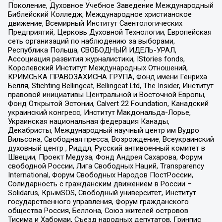
Поколение, Духовное Учебное Заведение Международный
Библейский Колледж, Международное христианское
движение, Всемирный Институт Саентологических
Предприятий, Церковь Духовной Технологии, Европейская
сеть организаций по наблюдению за выборами,
Республика Польша, СВОБОДНЫЙ ИДЕЛЬ-УРАЛ,
Ассоциация развития журналистики, IStories fonds,
Королевский Институт Международных Отношений,
КРИМСЬКА ПРАВОЗАХИСНА ГРУПА, Фонд имени Генриха
Бёлля, Stichting Bellingcat, Bellingcat Ltd, The Insider, Институт
правовой инициативы Центральной и Восточной Европы,
Фонд Открытой Эстонии, Calvert 22 Foundation, Канадский
украинский конгресс, Институт Макдональда-Лорье,
Украинская национальная федерация Канады,
Декабристы, Международный научный центр им Вудро
Вильсона, Свободная пресса, Возрождение, Всеукраинский
духовный центр , Риддл, Русский антивоенный комитет в
Швеции, Проект Медуза, Фонд Андрея Сахарова, Форум
свободной России, Лига Свободных Наций, Transparеncy
International, Форум Свободных Народов ПостРоссии,
Солидарность с гражданским движением в России –
Solidarus, КрымSOS, Свободный университет, Институт
государственного управления, Форум гражданского
общества Россия, Беллона, Союз жителей островов
Тисима и Хабомаи, Съезд народных депутатов, Гринпис