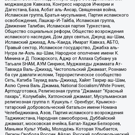
моджахедов Кавказа, Конгресс народов Ичкерии и
Дагестана, База, Асбат аль-Ансар, Священная война,
Исламская группа, Братья-мусульмане, Партия исламского
освобождения, Лашкар-И-Тайба, Исламская группа,
Движение Талибан, Исламская партия Туркестана,
Общество социальных реформ, Общество возрождения
исламского наследия, Дом двух святых, Джунд аш-Шам,
Исламский джихад, Аль-Каида, Имарат Кавказ, АБТО,
Правый сектор, Исламское государство, Джабха аль-
Нусра ли-Ахль аш-Шам, Народное ополчение имени К.
Минина и Д. Пожарского, Аджр от Аллаха Субхану уа
Тагьаля SHAM, АУМ Синрике, Муджахеды джамаата Ат-
Тавхида Валь-Джихад, Чистопольский Джамаат, Рохнамо
ба суи давлати исломи, Террористическое сообщество
Сеть, Катиба Таухид валь-Джихад, Хайят Тахрир аш-Шам,
Ахлю Сунна Валь Джамаа, National Socialism/White Power,
Артподготовка, Религиозная группа “Джамаат “Красный
пахарь”, Колумбайн, Хатлонский джамаат, Мусульманская
религиозная группа п. Кушкуль г. Оренбург, Крымско-
татарский добровольческий батальон имени Номана
Челебиджихана, Азов, Партия исламского возрождения
Таджикистана, Народная самооборона, Дуббайский
джамаат, московская ячейка, Батал-Хаджи Белхороев,
Маньяки Культ Убийц, Молодёжь Которая Улыбается,
Легион Свобода России, Айдар, Русский добровольческий