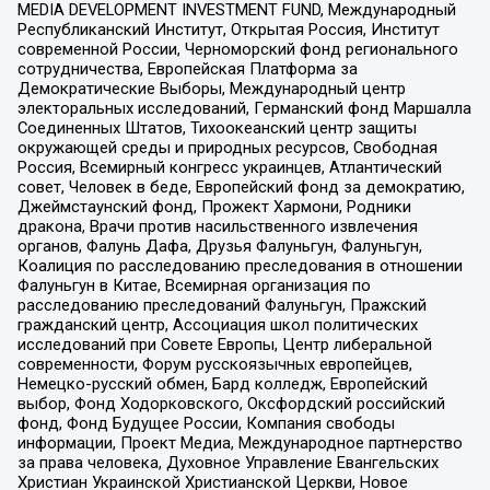
MEDIA DEVELOPMENT INVESTMENT FUND, Международный
Республиканский Институт, Открытая Россия, Институт
современной России, Черноморский фонд регионального
сотрудничества, Европейская Платформа за
Демократические Выборы, Международный центр
электоральных исследований, Германский фонд Маршалла
Соединенных Штатов, Тихоокеанский центр защиты
окружающей среды и природных ресурсов, Свободная
Россия, Всемирный конгресс украинцев, Атлантический
совет, Человек в беде, Европейский фонд за демократию,
Джеймстаунский фонд, Прожект Хармони, Родники
дракона, Врачи против насильственного извлечения
органов, Фалунь Дафа, Друзья Фалуньгун, Фалуньгун,
Коалиция по расследованию преследования в отношении
Фалуньгун в Китае, Всемирная организация по
расследованию преследований Фалуньгун, Пражский
гражданский центр, Ассоциация школ политических
исследований при Совете Европы, Центр либеральной
современности, Форум русскоязычных европейцев,
Немецко-русский обмен, Бард колледж, Европейский
выбор, Фонд Ходорковского, Оксфордский российский
фонд, Фонд Будущее России, Компания свободы
информации, Проект Медиа, Международное партнерство
за права человека, Духовное Управление Евангельских
Христиан Украинской Христианской Церкви, Новое