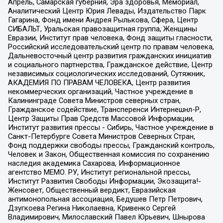
Апрель, Самарская губерния, Эра здоровья, Мемориал,
Аналитический Центр Юрия Левады, Издательство Парк
Гагарина, Фонд имени Андрея Рылькова, Сфера, Центр
СИБАЛЬТ, Уральская правозащитная группа, Женщины
Евразии, Институт прав человека, Фонд защиты гласности,
Российский исследовательский центр по правам человека,
Дальневосточный центр развития гражданских инициатив
и социального партнерства, Гражданское действие, Центр
независимых социологических исследований, Сутяжник,
АКАДЕМИЯ ПО ПРАВАМ ЧЕЛОВЕКА, Центр развития
некоммерческих организаций, Частное учреждение в
Калининграде Совета Министров северных стран,
Гражданское содействие, Трансперенси Интернешнл-Р,
Центр Защиты Прав Средств Массовой Информации,
Институт развития прессы - Сибирь, Частное учреждение в
Санкт-Петербурге Совета Министров Северных Стран,
Фонд поддержки свободы прессы, Гражданский контроль,
Человек и Закон, Общественная комиссия по сохранению
наследия академика Сахарова, Информационное
агентство МЕМО. РУ, Институт региональной прессы,
Институт Развития Свободы Информации, Экозащита!-
Женсовет, Общественный вердикт, Евразийская
антимонопольная ассоциация, Бедушев Петр Петрович,
Дзугкоева Регина Николаевна, Кривенко Сергей
Владимирович, Милославский Павел Юрьевич, Шнырова