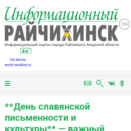
18+
На месяц
world-weather.ru
**День славянской
письменности и
культуры** — важный