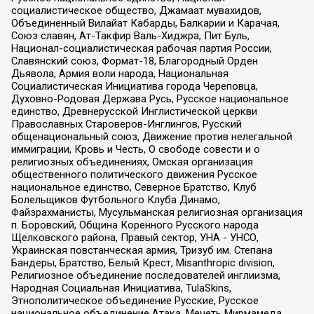
социалистическое общество, Джамаат мувахидов,
Объединенный Вилайат Кабарды, Балкарии и Карачая,
Союз славян, Ат-Такфир Валь-Хиджра, Пит Буль,
Национал-социалистическая рабочая партия России,
Славянский союз, Формат-18, Благородный Орден
Дьявола, Армия воли народа, Национальная
Социалистическая Инициатива города Череповца,
Духовно-Родовая Держава Русь, Русское национальное
единство, Древнерусской Инглистической церкви
Православных Староверов-Инглингов, Русский
общенациональный союз, Движение против нелегальной
иммиграции, Кровь и Честь, О свободе совести и о
религиозных объединениях, Омская организация
общественного политического движения Русское
национальное единство, Северное Братство, Клуб
Болельщиков Футбольного Клуба Динамо,
Файзрахманисты, Мусульманская религиозная организация
п. Боровский, Община Коренного Русского народа
Щелковского района, Правый сектор, УНА - УНСО,
Украинская повстанческая армия, Тризуб им. Степана
Бандеры, Братство, Белый Крест, Misanthropic division,
Религиозное объединение последователей инглиизма,
Народная Социальная Инициатива, TulaSkins,
Этнополитическое объединение Русские, Русское
национальное объединение Атака, Мечеть Мирмамеда,