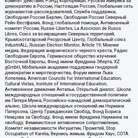
комитет действия, РЭНД корпорейшн, Русская Америка за
демократию в России, Настоящая Россия, Глобальная сеть
журналистов-расследователей, Служба поддержки,
Свободная Россия Берлин, Свободная Россия Северный
Рейн-Вестфалия, Фонд глобальной помощи, Антивоенный
комитет России, Russie-Libertes, La Asocicion de Rusos
Libres, Союз за возвращение Северных территорий,
Крымскотатарский Ресурсный Центр, Глобальный союз
IndustriALL, Russian Election Monitor, Article 19, Мнение
медиа, Федерация анархического черного креста, Радио
Свободная Европа, Германское общество изучения
Восточной Европы, Фонд имени Фридриха Эберта, XZ
gGmbH, Мобильная академия поддержки гендерной
демократии и миротворчества, Форум имени Льва
Копелева, American Councils for International Education,
Cultural Vistas, Institute of International Education,
Антивоенное движение Антальи, Открытый диалог, Школа
международных отношений и государственной политики
им Питера Мунка, Российско-канадский демократический
альянс, Школа международных отношений им Нормана
Патерсона, Центр Гражданских Свобод, Фонд Бориса
Немцова за Свободу, Фонд имени Фридриха Науманна за
свободу, Феминистское антивоенное сопротивление,
Комитет независимости Ингушетии, Прометей, Stop
Occupation of Karelia, Вернись живым, Фридом Хаус, СОТА