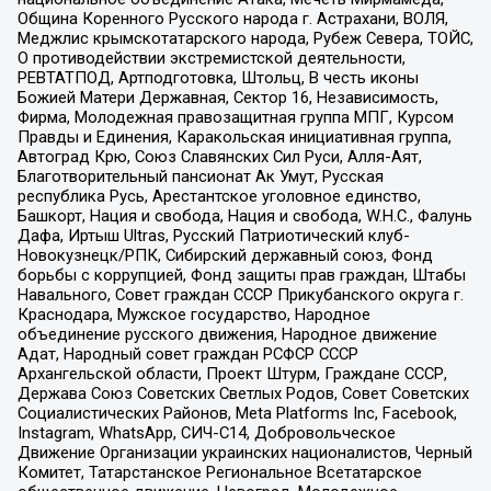
Община Коренного Русского народа г. Астрахани, ВОЛЯ,
Меджлис крымскотатарского народа, Рубеж Севера, ТОЙС,
О противодействии экстремистской деятельности,
РЕВТАТПОД, Артподготовка, Штольц, В честь иконы
Божией Матери Державная, Сектор 16, Независимость,
Фирма, Молодежная правозащитная группа МПГ, Курсом
Правды и Единения, Каракольская инициативная группа,
Автоград Крю, Союз Славянских Сил Руси, Алля-Аят,
Благотворительный пансионат Ак Умут, Русская
республика Русь, Арестантское уголовное единство,
Башкорт, Нация и свобода, Нация и свобода, W.H.С., Фалунь
Дафа, Иртыш Ultras, Русский Патриотический клуб-
Новокузнецк/РПК, Сибирский державный союз, Фонд
борьбы с коррупцией, Фонд защиты прав граждан, Штабы
Навального, Совет граждан СССР Прикубанского округа г.
Краснодара, Мужское государство, Народное
объединение русского движения, Народное движение
Адат, Народный совет граждан РСФСР СССР
Архангельской области, Проект Штурм, Граждане СССР,
Держава Союз Советских Светлых Родов, Совет Советских
Социалистических Районов, Meta Platforms Inc, Facebook,
Instagram, WhatsApp, СИЧ-С14, Добровольческое
Движение Организации украинских националистов, Черный
Комитет, Татарстанское Региональное Всетатарское