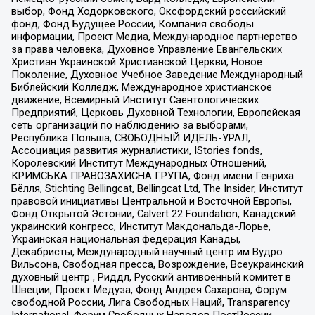
выбор, Фонд Ходорковского, Оксфордский российский
фонд, Фонд Будущее России, Компания свободы
информации, Проект Медиа, Международное партнерство
за права человека, Духовное Управление Евангельских
Христиан Украинской Христианской Церкви, Новое
Поколение, Духовное Учебное Заведение Международный
Библейский Колледж, Международное христианское
движение, Всемирный Институт Саентологических
Предприятий, Церковь Духовной Технологии, Европейская
сеть организаций по наблюдению за выборами,
Республика Польша, СВОБОДНЫЙ ИДЕЛЬ-УРАЛ,
Ассоциация развития журналистики, IStories fonds,
Королевский Институт Международных Отношений,
КРИМСЬКА ПРАВОЗАХИСНА ГРУПА, Фонд имени Генриха
Бёлля, Stichting Bellingcat, Bellingcat Ltd, The Insider, Институт
правовой инициативы Центральной и Восточной Европы,
Фонд Открытой Эстонии, Calvert 22 Foundation, Канадский
украинский конгресс, Институт Макдональда-Лорье,
Украинская национальная федерация Канады,
Декабристы, Международный научный центр им Вудро
Вильсона, Свободная пресса, Возрождение, Всеукраинский
духовный центр , Риддл, Русский антивоенный комитет в
Швеции, Проект Медуза, Фонд Андрея Сахарова, Форум
свободной России, Лига Свободных Наций, Transparеncy