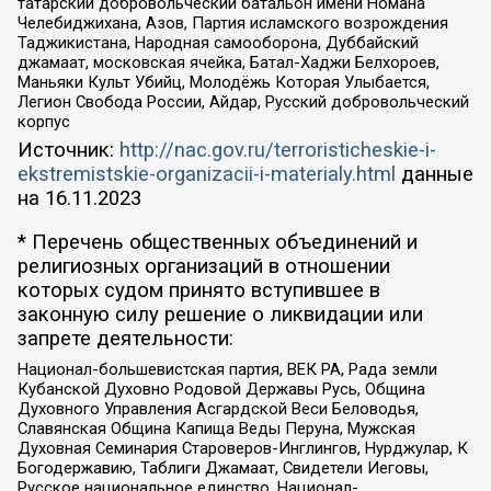
татарский добровольческий батальон имени Номана
Челебиджихана, Азов, Партия исламского возрождения
Таджикистана, Народная самооборона, Дуббайский
джамаат, московская ячейка, Батал-Хаджи Белхороев,
Маньяки Культ Убийц, Молодёжь Которая Улыбается,
Легион Свобода России, Айдар, Русский добровольческий
корпус
Источник:
http://nac.gov.ru/terroristicheskie-i-
ekstremistskie-organizacii-i-materialy.html
данные
на
16.11.2023
* Перечень общественных объединений и
религиозных организаций в отношении
которых судом принято вступившее в
законную силу решение о ликвидации или
запрете деятельности:
Национал-большевистская партия, ВЕК РА, Рада земли
Кубанской Духовно Родовой Державы Русь, Община
Духовного Управления Асгардской Веси Беловодья,
Славянская Община Капища Веды Перуна, Мужская
Духовная Семинария Староверов-Инглингов, Нурджулар, К
Богодержавию, Таблиги Джамаат, Свидетели Иеговы,
Русское национальное единство, Национал-