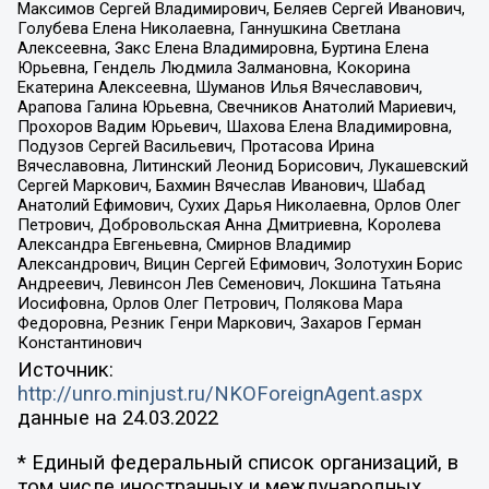
Максимов Сергей Владимирович, Беляев Сергей Иванович,
Голубева Елена Николаевна, Ганнушкина Светлана
Алексеевна, Закс Елена Владимировна, Буртина Елена
Юрьевна, Гендель Людмила Залмановна, Кокорина
Екатерина Алексеевна, Шуманов Илья Вячеславович,
Арапова Галина Юрьевна, Свечников Анатолий Мариевич,
Прохоров Вадим Юрьевич, Шахова Елена Владимировна,
Подузов Сергей Васильевич, Протасова Ирина
Вячеславовна, Литинский Леонид Борисович, Лукашевский
Сергей Маркович, Бахмин Вячеслав Иванович, Шабад
Анатолий Ефимович, Сухих Дарья Николаевна, Орлов Олег
Петрович, Добровольская Анна Дмитриевна, Королева
Александра Евгеньевна, Смирнов Владимир
Александрович, Вицин Сергей Ефимович, Золотухин Борис
Андреевич, Левинсон Лев Семенович, Локшина Татьяна
Иосифовна, Орлов Олег Петрович, Полякова Мара
Федоровна, Резник Генри Маркович, Захаров Герман
Константинович
Источник:
http://unro.minjust.ru/NKOForeignAgent.aspx
данные на
24.03.2022
* Единый федеральный список организаций, в
том числе иностранных и международных