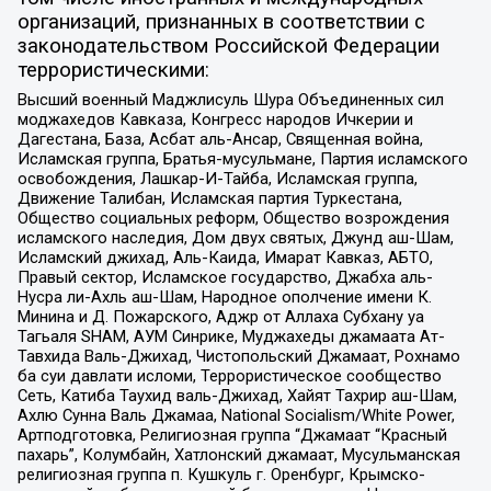
организаций, признанных в соответствии с
законодательством Российской Федерации
террористическими:
Высший военный Маджлисуль Шура Объединенных сил
моджахедов Кавказа, Конгресс народов Ичкерии и
Дагестана, База, Асбат аль-Ансар, Священная война,
Исламская группа, Братья-мусульмане, Партия исламского
освобождения, Лашкар-И-Тайба, Исламская группа,
Движение Талибан, Исламская партия Туркестана,
Общество социальных реформ, Общество возрождения
исламского наследия, Дом двух святых, Джунд аш-Шам,
Исламский джихад, Аль-Каида, Имарат Кавказ, АБТО,
Правый сектор, Исламское государство, Джабха аль-
Нусра ли-Ахль аш-Шам, Народное ополчение имени К.
Минина и Д. Пожарского, Аджр от Аллаха Субхану уа
Тагьаля SHAM, АУМ Синрике, Муджахеды джамаата Ат-
Тавхида Валь-Джихад, Чистопольский Джамаат, Рохнамо
ба суи давлати исломи, Террористическое сообщество
Сеть, Катиба Таухид валь-Джихад, Хайят Тахрир аш-Шам,
Ахлю Сунна Валь Джамаа, National Socialism/White Power,
Артподготовка, Религиозная группа “Джамаат “Красный
пахарь”, Колумбайн, Хатлонский джамаат, Мусульманская
религиозная группа п. Кушкуль г. Оренбург, Крымско-