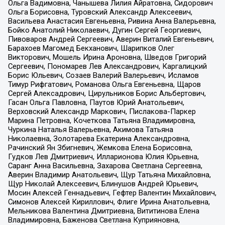
Ольга Вадимовна, Чанышева Лилия Айратовна, Сидорович
Ольга Борисовна, Туровский Александр Алексеевич,
Васильева Анастасия Евгеньевна, Ривина Анна Валерьевна,
Бойко Анатолий Николаевич, Дугин Сергей Георгиевич,
Пивоваров Андрей Сергеевич, Аверин Виталий Евгеньевич,
Барахоев Магомед Бекханович, Шарипков Олег
Викторович, Мошель Ирина Ароновна, Шведов Григорий
Сергеевич, Пономарев Лев Александрович, Каргалицкий
Борис Юльевич, Созаев Валерий Валерьевич, Исламов
Тимур Рифгатович, Романова Ольга Евгеньевна, Щаров
Сергей Алексадрович, Цирульников Борис Альбертович,
Гасан Ольга Павловна, Паутов Юрий Анатольевич,
Верховский Александр Маркович, Пислакова-Паркер
Марина Петровна, Кочеткова Татьяна Владимировна,
Чуркина Наталья Валерьевна, Акимова Татьяна
Николаевна, Золотарева Екатерина Александровна,
Рачинский Ян Збигневич, Жемкова Елена Борисовна,
Гудков Лев Дмитриевич, Илларионова Юлия Юрьевна,
Саранг Анна Васильевна, Захарова Светлана Сергеевна,
Аверин Владимир Анатольевич, Щур Татьяна Михайловна,
Щур Николай Алексеевич, Блинушов Андрей Юрьевич,
Мосин Алексей Геннадьевич, Гефтер Валентин Михайлович,
Симонов Алексей Кириллович, Флиге Ирина Анатольевна,
Мельникова Валентина Дмитриевна, Вититинова Елена
Владимировна, Баженова Светлана Куприяновна,