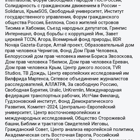
International, Форум Свободных Народов ПостРоссии,
Солидарность с гражданским движением в России –
Solidarus, КрымSOS, Свободный университет, Институт
государственного управления, Форум гражданского
общества Россия, Беллона, Союз жителей островов
Тисима и Хабомаи, Съезд народных депутатов, Гринпис
Интернешнл, Фонд борьбы с коррупцией Инк, Завет
церквей TCCN, Агора, Всемирный фонд природы, BDR
Novaja Gazeta-Europe, Алтай проект, Образовательный дом
прав человека Чернигов, Фонд Дом Прав Человека,
Белорусский дом прав человека имени Бориса Звозскова,
Дом прав человека Тбилиси, Дом прав человека Ереван,
Дом прав человека Крым, Центр дикого лосося, TVR
Studios, ТВ Дождь, Центр европейских исследований им
Вилфрида Мартенса, Сетевое объединение журналистов
расследователей, АЛЛАТРА, За свободную Россию,
Свободная Бурятия, Uralic, UnKremlin, Международная
федерация транспортных рабочих, ИстЧам Финланд,
Гудзоновский институт, Фонд Демократического
Развития, Комитет-2024, Центрально-Европейский
университет, Центр восточноевропейских и
международных исследований, Общество Сторожевой
башни, Библии и трактатов Свидетелей Иеговы,
Гражданский Совет, Центр анализа европейской политики,
Академическая сеть Восточная Европа, Российский