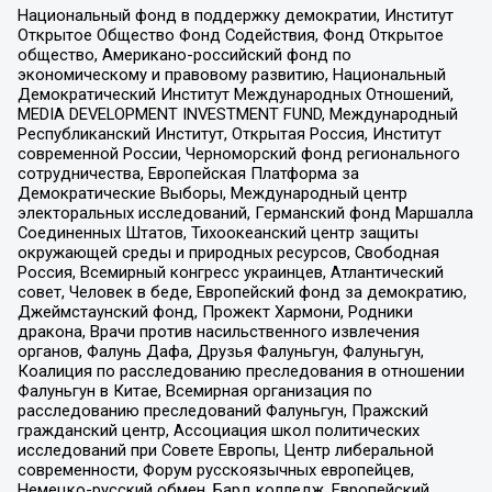
Национальный фонд в поддержку демократии, Институт
Открытое Общество Фонд Содействия, Фонд Открытое
общество, Американо-российский фонд по
экономическому и правовому развитию, Национальный
Демократический Институт Международных Отношений,
MEDIA DEVELOPMENT INVESTMENT FUND, Международный
Республиканский Институт, Открытая Россия, Институт
современной России, Черноморский фонд регионального
сотрудничества, Европейская Платформа за
Демократические Выборы, Международный центр
электоральных исследований, Германский фонд Маршалла
Соединенных Штатов, Тихоокеанский центр защиты
окружающей среды и природных ресурсов, Свободная
Россия, Всемирный конгресс украинцев, Атлантический
совет, Человек в беде, Европейский фонд за демократию,
Джеймстаунский фонд, Прожект Хармони, Родники
дракона, Врачи против насильственного извлечения
органов, Фалунь Дафа, Друзья Фалуньгун, Фалуньгун,
Коалиция по расследованию преследования в отношении
Фалуньгун в Китае, Всемирная организация по
расследованию преследований Фалуньгун, Пражский
гражданский центр, Ассоциация школ политических
исследований при Совете Европы, Центр либеральной
современности, Форум русскоязычных европейцев,
Немецко-русский обмен, Бард колледж, Европейский