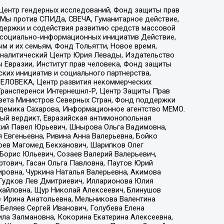
 Центр гендерных исследований, Фонд защиты прав
 Мы против СПИДа, СВЕЧА, Гуманитарное действие,
ддержки и содействия развитию средств массовой
р социально-информационных инициатив Действие,
 и их семьям, Фонд Тольятти, Новое время,
, Аналитический Центр Юрия Левады, Издательство
 Евразии, Институт прав человека, Фонд защиты
ких инициатив и социального партнерства,
ЕЛОВЕКА, Центр развития некоммерческих
 Трансперенси Интернешнл-Р, Центр Защиты Прав
овета Министров Северных Стран, Фонд поддержки
адемика Сахарова, Информационное агентство МЕМО.
ый вердикт, Евразийская антимонопольная
кий Павел Юрьевич, Шнырова Ольга Вадимовна,
 Евгеньевна, Ривина Анна Валерьевна, Бойко
хоев Магомед Бекханович, Шарипков Олег
Борис Юльевич, Созаев Валерий Валерьевич,
тович, Гасан Ольга Павловна, Паутов Юрий
ровна, Чуркина Наталья Валерьевна, Акимова
 Гудков Лев Дмитриевич, Илларионова Юлия
ихайловна, Щур Николай Алексеевич, Блинушов
е Ирина Анатольевна, Мельникова Валентина
Беляев Сергей Иванович, Голубева Елена
ила Залмановна, Кокорина Екатерина Алексеевна,