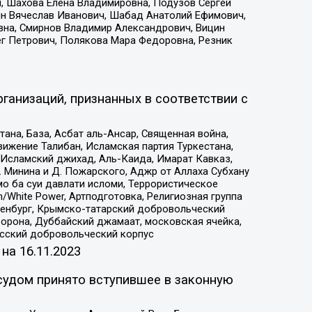
, Шахова Елена Владимировна, Подузов Сергей
ин Вячеслав Иванович, Шабад Анатолий Ефимович,
вна, Смирнов Владимир Александрович, Вицин
ег Петрович, Полякова Мара Федоровна, Резник
ганизаций, признанных в соответствии с
на, База, Асбат аль-Ансар, Священная война,
ижение Талибан, Исламская партия Туркестана,
Исламский джихад, Аль-Каида, Имарат Кавказ,
 Минина и Д. Пожарского, Аджр от Аллаха Субхану
о ба суи давлати исломи, Террористическое
/White Power, Артподготовка, Религиозная группа
Оренбург, Крымско-татарский добровольческий
орона, Дуббайский джамаат, московская ячейка,
усский добровольческий корпус
 на
16.11.2023
судом принято вступившее в законную