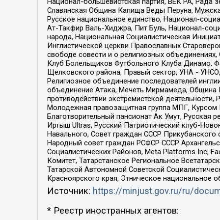
Национал-большевистская партия, ВЕК РА, Рада 
Славянская Община Капища Веды Перуна, Мужская
Русское национальное единство, Национал-социа
Ат-Такфир Валь-Хиджра, Пит Буль, Национал-соц
народа, Национальная Социалистическая Инициат
Инглистической церкви Православных Староверов
свободе совести и о религиозных объединениях,
Клуб Болельщиков Футбольного Клуба Динамо, Фа
Щелковского района, Правый сектор, УНА - УНСО, У
Религиозное объединение последователей инглии
объединение Атака, Мечеть Мирмамеда, Община К
противодействии экстремистской деятельности, 
Молодежная правозащитная группа МПГ, Курсом П
Благотворительный пансионат Ак Умут, Русская ре
Иртыш Ultras, Русский Патриотический клуб-Нов
Навального, Совет граждан СССР Прикубанского 
Народный совет граждан РСФСР СССР Архангельск
Социалистических Районов, Meta Platforms Inc, 
Комитет, Татарстанское Региональное Всетатар
Татарской Автономной Советской Социалистическ
Красноярского края, Этническое национальное о
Источник:
https://minjust.gov.ru/ru/doc
* Реестр иностранных агентов: