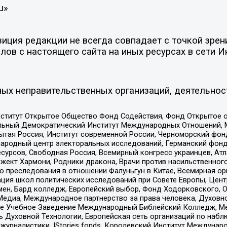
u»
ция редакции не всегда совпадает с точкой зрени
ов с настоящего сайта на иных ресурсах в сети И
ых неправительственных организаций, деятельнос
ститут Открытое Общество Фонд Содействия, Фонд Открытое 
альный Демократический Институт Международных Отношений,
тая Россия, Институт современной России, Черноморский фонд
родный центр электоральных исследований, Германский фонд
рсов, Свободная Россия, Всемирный конгресс украинцев, Атла
ект Хармони, Родники дракона, Врачи против насильственного
ию преследования в отношении Фалуньгун в Китае, Всемирная о
ация школ политических исследований при Совете Европы, Цен
мен, Бард колледж, Европейский выбор, Фонд Ходорковского,
едиа, Международное партнерство за права человека, Духовно
ое Учебное Заведение Международный Библейский Колледж, М
ь Духовной Технологии, Европейская сеть организаций по наб
урналистики, IStories fonds, Королевский Институт Между