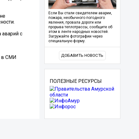
Если Вы стали свидетелем аварии,
 не
пожара, необычного погодного
ности.
явления, провала дороги или
прорыва теплотрассы, сообщите об
этом в ленте народных новостей.
 аварий с
Загружайте фотографии через
специальную форму.
ДОБАВИТЬ НОВОСТЬ
, в СМИ
ПОЛЕЗНЫЕ РЕСУРСЫ