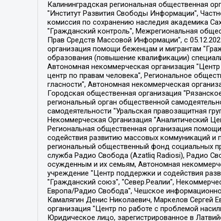
Калининградская региональная общественная организация "Экозащита!-Женсовет", Фонд содействия защите прав и свобод граждан "Общественный вердикт", Фонд "Институт Развития Свободы Информации", Частное учреждение "Информационное агентство МЕМО. РУ", Региональная общественная организация "Общественная комиссия по сохранению наследия академика Сахарова", Фонд поддержки свободы прессы, Санкт-Петербургская общественная правозащитная организация "Гражданский контроль", Межрегиональная общественная организация "Информационно-просветительский центр "Мемориал", Региональный Фонд "Центр Защиты Прав Средств Массовой Информации", с 05.12.2023 Фонд "Центр Защиты Прав Средств массовой информации", Региональная общественная благотворительная организация помощи беженцам и мигрантам "Гражданское содействие", Негосударственное образовательное учреждение дополнительного профессионального образования (повышение квалификации) специалистов "АКАДЕМИЯ ПО ПРАВАМ ЧЕЛОВЕКА", Свердловская региональная общественная организация "Сутяжник", Автономная некоммерческая организация "Центр независимых социологических исследований", Союз общественных объединений "Российский исследовательский центр по правам человека", Региональное общественное учреждение научно-информационный центр "МЕМОРИАЛ", Некоммерческая организация "Фонд защиты гласности", Автономная некоммерческая организация "Институт прав человека", Городская общественная организация "Екатеринбургское общество "МЕМОРИАЛ", Городская общественная организация "Рязанское историко-просветительское и правозащитное общество "Мемориал" (Рязанский Мемориал), Челябинский региональный орган общественной самодеятельности – женское общественное объединение "Женщины Евразии", Челябинский региональный орган общественной самодеятельности "Уральская правозащитная группа", Фонд содействия защите здоровья и социальной справедливости имени Андрея Рылькова, Автономная Некоммерческая Организация "Аналитический Центр Юрия Левады", Автономная некоммерческая организация социальной поддержки населения "Проект Апрель", Региональная общественная организация помощи женщинам и детям, находящимся в кризисной ситуации "Информационно-методический центр "Анна", Фонд содействия развитию массовых коммуникаций и правовому просвещению "Так-так-Так", Фонд содействия устойчивому развитию "Серебряная тайга", Свердловский региональный общественный фонд социальных проектов "Новое время", "Idel.Реалии", Кавказ.Реалии, Крым.Реалии, Телеканал Настоящее Время, Татаро-башкирская служба Радио Свобода (Azatliq Radiosi), Радио Свободная Европа/Радио Свобода (PCE/PC), "Сибирь.Реалии", "Фактограф", Благотворительный фонд помощи осужденным и их семьям, Автономная некоммерческая организация "Институт глобализации и социальных движений", Фонд "В защиту прав заключенных", Частное учреждение "Центр поддержки и содействия развитию средств массовой информации", Пензенский региональный общественный благотворительный фонд "Гражданский союз", "Север.Реалии", Некоммерческая организация Фонд "Правовая инициатива", 