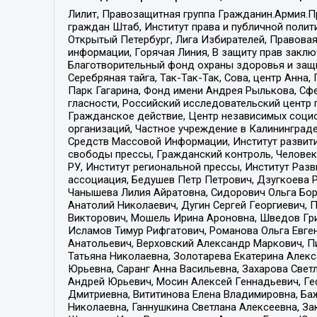
Лилит, Правозащитная группа Гражданин.Армия.П
граждан Штаб, Институт права и публичной поли
Открытый Петербург, Лига Избирателей, Правова
информации, Горячая Линия, В защиту прав закл
Благотворительный фонд охраны здоровья и защи
Серебряная тайга, Так-Так-Так, Сова, центр Анн
Парк Гагарина, Фонд имени Андрея Рылькова, Сф
гласности, Российский исследовательский центр 
Гражданское действие, Центр независимых соци
организаций, Частное учреждение в Калининград
Средств Массовой Информации, Институт развити
свободы прессы, Гражданский контроль, Человек
РУ, Институт региональной прессы, Институт Ра
ассоциация, Бедушев Петр Петрович, Дзугкоева 
Чанышева Лилия Айратовна, Сидорович Ольга Бори
Анатолий Николаевич, Дугин Сергей Георгиевич, 
Викторович, Мошель Ирина Ароновна, Шведов Гри
Исламов Тимур Рифгатович, Романова Ольга Евге
Анатольевич, Верховский Александр Маркович, П
Татьяна Николаевна, Золотарева Екатерина Алек
Юрьевна, Саранг Анна Васильевна, Захарова Свет
Андрей Юрьевич, Мосин Алексей Геннадьевич, Ге
Дмитриевна, Вититинова Елена Владимировна, Ба
Николаевна, Ганнушкина Светлана Алексеевна, За