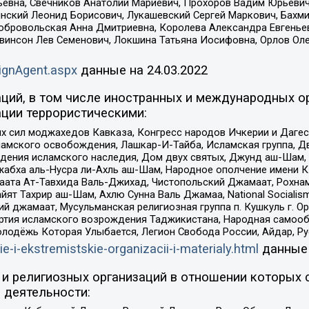
евна, Свечников Анатолий Мариевич, Прохоров Вадим Юрьевич
инский Леонид Борисович, Лукашевский Сергей Маркович, Бахм
Добровольская Анна Дмитриевна, Королева Александра Евгенье
евинсон Лев Семенович, Локшина Татьяна Иосифовна, Орлов Ол
ignAgent.aspx
данные на
24.03.2022
ций, в том числе иностранных и международных ор
ции террористическими:
ил моджахедов Кавказа, Конгресс народов Ичкерии и Дагеста
ламского освобождения, Лашкар-И-Тайба, Исламская группа, Дв
ения исламского наследия, Дом двух святых, Джунд аш-Шам, 
жабха аль-Нусра ли-Ахль аш-Шам, Народное ополчение имени К.
ата Ат-Тавхида Валь-Джихад, Чистопольский Джамаат, Рохнам
ят Тахрир аш-Шам, Ахлю Сунна Валь Джамаа, National Socialism
ий джамаат, Мусульманская религиозная группа п. Кушкуль г. 
ртия исламского возрождения Таджикистана, Народная самооб
олодёжь Которая Улыбается, Легион Свобода России, Айдар, Р
ie-i-ekstremistskie-organizacii-i-materialy.html
данные
и религиозных организаций в отношении которых 
 деятельности: