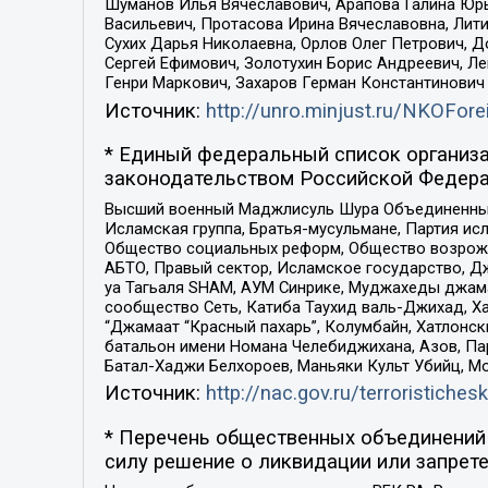
Шуманов Илья Вячеславович, Арапова Галина Юрь
Васильевич, Протасова Ирина Вячеславовна, Лит
Сухих Дарья Николаевна, Орлов Олег Петрович, 
Сергей Ефимович, Золотухин Борис Андреевич, Л
Генри Маркович, Захаров Герман Константинович
Источник:
http://unro.minjust.ru/NKOFore
* Единый федеральный список организа
законодательством Российской Федера
Высший военный Маджлисуль Шура Объединенных с
Исламская группа, Братья-мусульмане, Партия ис
Общество социальных реформ, Общество возрожд
АБТО, Правый сектор, Исламское государство, Д
уа Тагьаля SHAM, АУМ Синрике, Муджахеды джама
сообщество Сеть, Катиба Таухид валь-Джихад, Хай
“Джамаат “Красный пахарь”, Колумбайн, Хатлонск
батальон имени Номана Челебиджихана, Азов, Па
Батал-Хаджи Белхороев, Маньяки Культ Убийц, М
Источник:
http://nac.gov.ru/terroristichesk
* Перечень общественных объединений 
силу решение о ликвидации или запрете