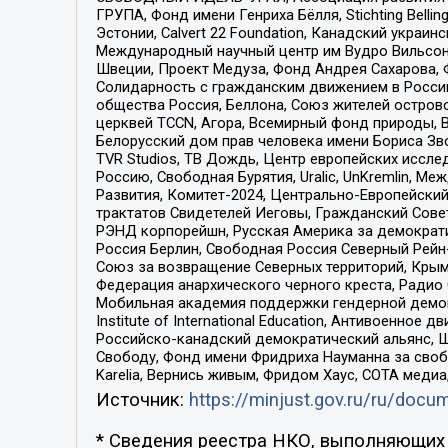
ГРУПА, Фонд имени Генриха Бёлля, Stichting Bellin
Эстонии, Calvert 22 Foundation, Канадский укра
Международный научный центр им Вудро Вильсона
Швеции, Проект Медуза, Фонд Андрея Сахарова, Ф
Солидарность с гражданским движением в России 
общества Россия, Беллона, Союз жителей острово
церквей TCCN, Агора, Всемирный фонд природы, B
Белорусский дом прав человека имени Бориса Зво
TVR Studios, ТВ Дождь, Центр европейских иссл
Россию, Свободная Бурятия, Uralic, UnKremlin, 
Развития, Комитет-2024, Центрально-Европейски
трактатов Свидетелей Иеговы, Гражданский Совет
РЭНД корпорейшн, Русская Америка за демократи
Россия Берлин, Свободная Россия Северный Рейн-В
Союз за возвращение Северных территорий, Крымско
Федерация анархического черного креста, Радио
Мобильная академия поддержки гендерной демократи
Institute of International Education, Антивоенн
Российско-канадский демократический альянс, 
Свободу, Фонд имени Фридриха Науманна за свобо
Karelia, Вернись живым, Фридом Хаус, СОТА меди
Источник:
https://minjust.gov.ru/ru/doc
* Сведения реестра НКО, выполняющих 