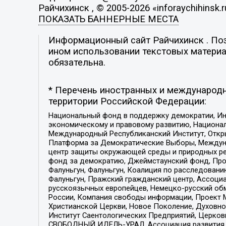
Райчихинск , © 2005-2026 «inforaychihinsk.r
ПОКАЗАТЬ БАННЕРНЫЕ МЕСТА
Информационный сайт Райчихинск . Пози
ином использовании текстовых материал
обязательна.
* Перечень иностранных и международн
территории Российской Федерации:
Национальный фонд в поддержку демократии, Ин
экономическому и правовому развитию, Национ
Международный Республиканский Институт, Откры
Платформа за Демократические Выборы, Междуна
центр защиты окружающей среды и природных ресу
фонд за демократию, Джеймстаунский фонд, Прож
Фалуньгун, Фалуньгун, Коалиция по расследован
Фалуньгун, Пражский гражданский центр, Ассоци
русскоязычных европейцев, Немецко-русский об
России, Компания свободы информации, Проект М
Христианской Церкви, Новое Поколение, Духовн
Институт Саентологических Предприятий, Церков
СВОБОДНЫЙ ИДЕЛЬ-УРАЛ, Ассоциация развития ж