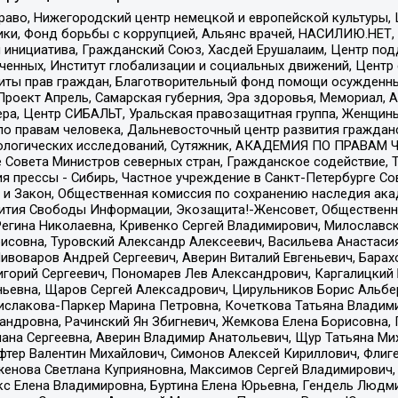
раво, Нижегородский центр немецкой и европейской культуры,
тики, Фонд борьбы с коррупцией, Альянс врачей, НАСИЛИЮ.НЕТ,
я инициатива, Гражданский Союз, Хасдей Ерушалаим, Центр по
юченных, Институт глобализации и социальных движений, Цент
ты прав граждан, Благотворительный фонд помощи осужденным
а, Проект Апрель, Самарская губерния, Эра здоровья, Мемориал
ера, Центр СИБАЛЬТ, Уральская правозащитная группа, Женщины
по правам человека, Дальневосточный центр развития гражданс
ологических исследований, Сутяжник, АКАДЕМИЯ ПО ПРАВАМ Ч
е Совета Министров северных стран, Гражданское содействие,
я прессы - Сибирь, Частное учреждение в Санкт-Петербурге С
 и Закон, Общественная комиссия по сохранению наследия ак
звития Свободы Информации, Экозащита!-Женсовет, Общественн
Регина Николаевна, Кривенко Сергей Владимирович, Милославс
совна, Туровский Александр Алексеевич, Васильева Анастасия
Пивоваров Андрей Сергеевич, Аверин Виталий Евгеньевич, Бара
горий Сергеевич, Пономарев Лев Александрович, Каргалицкий 
ньевна, Щаров Сергей Алексадрович, Цирульников Борис Альбер
ислакова-Паркер Марина Петровна, Кочеткова Татьяна Владими
сандровна, Рачинский Ян Збигневич, Жемкова Елена Борисовна,
лана Сергеевна, Аверин Владимир Анатольевич, Щур Татьяна М
фтер Валентин Михайлович, Симонов Алексей Кириллович, Флиг
женова Светлана Куприяновна, Максимов Сергей Владимирович, 
кс Елена Владимировна, Буртина Елена Юрьевна, Гендель Людм