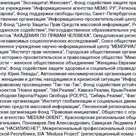
Общество с ограниченной ответственностью "Радио Свободная Европа/Радио Свобода", Чешское информационное агентство "MEDIUM-ORIENT", Красноярская региональная общественная организация "Мы против СПИДа", Камалягин Денис Николаевич, Маркелов Сергей Евгеньевич, Пономарев Лев Александрович, Савицкая Людмила Алексеевна, Автономная некоммерческая организация "Центр по работе с проблемой насилия "НАСИЛИЮ.НЕТ", Межрегиональный профессиональный союз работников здравоохранения "Альянс врачей", Юридическое лицо, зарегистрированное в Латвийской Республике, SIA "Medusa Project" (регистрационный номер 40103797863, дата регистрации 10.06.2014), Некоммерческая организация "Фонд по борьбе с коррупцией", Автономная некоммерческая организация "Институт права и публичной политики", Баданин Роман Сергеевич, Гликин Максим Александрович, Железнова Мария Михайловна, Лукьянова Юлия Сергеевна, Маетная Елизавета Витальевна, Маняхин Петр Борисович, Чуракова Ольга Владимировна, Ярош Юлия Петровна, Юридическое лицо "The Insider SIA", зарегистрированное в Риге, Латвийская Республика (дата регистрации 26.06.2015), являющееся администратором доменного имени интернет-издания "The Insider SIA", https://theins.ru, Постернак Алексей Евгеньевич, Рубин Михаил Аркадьевич, Анин Роман Александрович, Юридическое лицо Istories fonds, зарегистрированное в Латвийской Республике (регистрационный номер 50008295751, дата регистрации 24.02.2020), Великовский Дмитрий Александрович, Долинина Ирина Николаевна, Мароховская Алеся Алексеевна, Шлейнов Роман Юрьевич, Шмагун Олеся Валентиновна, Общество с ограниченной ответственностью "Альтаир 2021", Общество с ограниченной ответственностью "Вега 2021", Общество с ограниченной ответственностью "Главный редактор 2021", Общество с ограниченной ответственностью "Ромашки монолит", Важенков Артем Валерьевич, Ивановская областная общественная организация "Центр гендерных исследований", Гурман Юрий Альбертович, Медиапроект "ОВД-Инфо", Егоров Владимир Владимирович, Жилинский Владимир Александрович, Общество с ограниченной ответственностью "ЗП", Иванова София Юрьевна, Карезина Инна Павловна, Кильтау Екатерина Викторовна, Петров Алексей Викторович, Пискунов Сергей Евгеньевич, Смирнов Сергей Сергеевич, Тихонов Михаил Сергеевич, Общество с ограниченной ответственностью "ЖУРНАЛИСТ-ИНОСТРАННЫЙ АГЕНТ", Арапова Галина Юрьевна, Вольтская Татьяна Анатольевна, Американская компания "Mason G.E.S. Anonymous Foundation" (США), являющаяся владельцем интернет-издания https://mnews.world/, Компания "Stichting Bellingcat", зарегистрированная в Нидерландах (дата регистрации 11.07.2018), Захаров Андрей Вячеславович, Клепиковская Екатерина Дмитриевна, Общество с ограниченной ответственностью "МЕМО", Перл Роман Александрович, Симонов Евгений Алексеевич, Соловьева Елена Анатольевна, Сотников Даниил Владимирович, Сурначева Елизавета Дмитриевна, Автономная некоммерческая организация по защите прав человека и информированию населения "Якутия – Наше Мнение", Общество с ограниченной ответственностью "Москоу диджитал медиа", с 26.01.2023 Общество с ограниченной ответственностью "Чайка Белые сады", Ветошкина Валерия Валерьевна, Заговора Максим Александрович, Межрегиональное общественное движение "Российская ЛГБТ - сеть", Оленичев Максим Владимирович, Павлов Иван Юрьевич, Скворцова Елена Сергеевна, Общество с ограниченной ответственностью "Как бы инагент", Кочетков Игорь Викторович, Общество с ограниченной ответственностью "Честные выборы", Еланчик Олег Александрович, Общество с ограниченной ответственностью "Нобелевский призыв", Гималова Регина Эмилевна, Григорьев Андрей Валерьевич, Григорьева Алина Александровна, Ассоциация по содействию защите прав призывников, альтернативнослужащих и военнослужащих "Правозащитная группа "Гражданин.Армия.Право", Хисамова Регина Фаритовна, Автономная некоммерческая организация по реализа