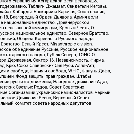
вного Управления Асгардской Веси Беловодья,
годержавию, Таблиги Джамаат, Свидетели Иеговы,
айат Кабарды, Балкарии и Карачая, Союз славян,
т-18, Благородный Орден Дьявола, Армия воли
ое национальное единство, Древнерусской
 нелегальной иммиграции, Кровь и Честь, О
усское национальное единство, Северное Братство,
ровский, Община Коренного Русского народа
атство, Белый Крест, Misanthropic division,
еское объединение Русские, Русское национальное
котатарского народа, Рубеж Севера, ТОЙС, О
ри Державная, Сектор 16, Независимость, Фирма,
д Крю, Союз Славянских Сил Руси, Алля-Аят,
я и свобода, Нация и свобода, W.H.С., Фалунь Дафа,
рупцией, Фонд защиты прав граждан, Штабы
ение русского движения, Народное движение Адат,
етских Светлых Родов, Совет Советских
ение Организации украинских националистов, Черный
ическое Движение Весна, Верховный Совет
ельный комитет совета народных депутатов