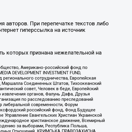
я авторов. При перепечатке текстов либо
нтернет гиперссылка на источник
ть которых признана нежелательной на
общество, Американо-российский фонд по
 MEDIA DEVELOPMENT INVESTMENT FUND,
 регионального сотрудничества, Европейская
 Маршалла Соединенных Штатов, Тихоокеанский
нтический совет, Человек в беде, Европейский
 извлечения органов, Фалунь Дафа, Друзья
рганизация по расследованию преследований
тр либеральной современности, Форум
 Оксфордский российский фонд, Фонд Будущее
е Управление Евангельских Христиан Украинской
еждународное христианское движение, Всемирный
людению за выборами, Республика Польша,
народных Отношений, КРИМСЬКА ПРАВОЗАХИСНА