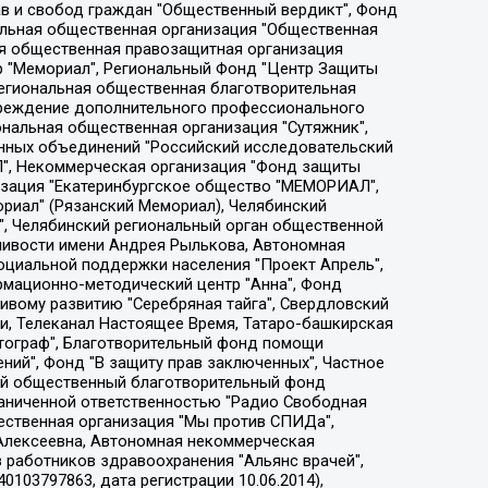
ции социально-правовых программ "Лилит", Дальневосточное общественное движение "Маяк", Санкт-Петербургская ЛГБТ-инициативная группа "Выход", Инициативная группа ЛГБТ+ "Реверс", Алексеев Андрей Викторович, Бекбулатова Таисия Львовна, Беляев Иван Михайлович, Владыкина Елена Сергеевна, Гельман Марат Александрович, Никульшина Вероника Юрьевна, Толоконникова Надежда Андреевна, Шендерович Виктор Анатольевич, Общество с ограниченной ответственностью "Данное сообщение", Общество с ограниченной ответственностью Издательский дом "Новая глава", Айнбиндер Александра Александровна, Московский комьюнити-центр для ЛГБТ+инициатив, Благотворительный фонд развития филантропии, Deutsche Welle (Германия, Kurt-Schumacher-Strasse 3, 53113 Bonn), Борзунова Мария Михайловна, Воробьев Виктор Викторович, Голубева Анна Львовна, Константинова Алла Михайловна, Малкова Ирина Владимировна, Мурадов Мурад Абдулгалимович, Осетинская Елизавета Николаевна, Понасенков Евгений Николаевич, Ганапольский Матвей Юрьевич, Киселев Евгений Алексеевич, Борухович Ирина Григорьевна, Дремин Иван Тимофеевич, Дубровский Дмитрий Викторович, Красноярская региональная общественная организация поддержки и развития альтернативных образовательных технологий и межкультурных коммуникаций "ИНТЕРРА", Маяковская Екатерина Алексеевна, Фейгин Марк Захарович, Филимонов Андрей Викторович, Дзугкоева Регина Николаевна, Доброхотов Роман Александрович, Дудь Юрий Александрович, Елкин Сергей Владимирович, Кругликов Кирилл Игоревич, Сабунаева Мария Леонидовна, Семенов Алексей Владимирович, Шаинян Карен Багратович, Шульман Екатерина Михайловна, Асафьев Артур Валерьевич, Вахштайн Виктор Семенович, Венедиктов Алексей Алексеевич, Лушникова Екатерина Евгеньевна, Волков Леонид Михайлович, Невзоров Александр Глебович, Пархоменко Сергей Борисович, Сироткин Ярослав Николаевич, Кара-Мурза Владимир Владимирович, Баранова Наталья Владимировна, Гозман Леонид Яковлевич, Кагарлицкий Борис Юльевич, Климарев Михаил Валерьевич, Милов Владимир Станиславович, Автономная некоммерческая организация Краснодарский центр современного искусства "Типография", Моргенштерн Алишер Тагирович, Соболь Любовь Эдуардовна, Общество с ограниченной ответственностью "ЛИЗА НОРМ", Каспаров Гарри Кимович, Ходорковский Михаил Борисович, Общество с ограниченной ответственностью "Апрельские тезисы", Данилович Ирина Брониславовна, Кашин Олег Владимирович, Петров Николай Владимирович, Пивоваров Алексей Владимирович, Соколов Михаил Владимирович, Цветкова Юлия Владимировна, Чичваркин Евгений Александрович, Комитет против пыток/Команда против пыток, Общество с ограниченной ответственностью "Первый научный", Общество с ограниченной ответственностью "Вертолет и ко", Белоцерковская Вероника Борисовна, Кац Максим Евгеньевич, Лазарева Татьяна Юрьевна, Шаведдинов Руслан Табризович, Яшин Илья Валерьевич, Общество с ограниченной ответственностью "Иноагент ААВ", Алешковский Дмитрий Петрович, Альбац Евгения Марковна, Быков Дмитрий Львович, Галямина Юлия Евгеньевна, Лойко Сергей Леонидович, Мартынов Кирилл Константинович, Медведев Сергей Александрович, Крашенинников Федор Геннадиевич, Гордеева Катерина Вл