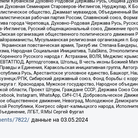
земли Кубанской Духовно Родовой Державы Русь, Община Духо
 Духовная Семинария Староверов-Инглингов, Нурджулар, К Бо
листическое общество, Джамаат мувахидов, Объединенный Вил
иалистическая рабочая партия России, Славянский союз, Форма
ива города Череповца, Духовно-Родовая Держава Русь, Русск
-Инглингов, Русский общенациональный союз, Движение против
 Омская организация общественного политического движения Р
йзрахманисты, Мусульманская религиозная организация п. Бо
краинская повстанческая армия, Тризуб им. Степана Бандеры, Бр
зма, Народная Социальная Инициатива, TulaSkins, Этнополитич
оренного Русского народа г. Астрахани, ВОЛЯ, Меджлис крымс
РЕВТАТПОД, Артподготовка, Штольц, В честь иконы Божией Мате
равды и Единения, Каракольская инициативная группа, Автогра
спублика Русь, Арестантское уголовное единство, Башкорт, Наци
окузнецк/РПК, Сибирский державный союз, Фонд борьбы с кор
округа г. Краснодара, Мужское государство, Народное объедин
ой области, Проект Штурм, Граждане СССР, Держава Союз Сов
Facebook, Instagram, WhatsApp, СИЧ-С14, Добровольческое Движ
ское общественное движение, Невоград, Молодежное Демократ
ой Республики, Конгресс ойрат-калмыцкого народа, Исполнит
бъединение, ЛГБТ, Я.МЫ Сергей Фургал
uments/7822/
данные на
03.05.2024