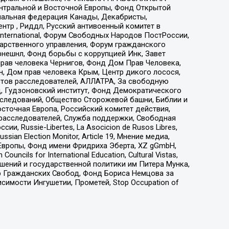
ы Центральной и Восточной Европы, Фонд Открытой
иональная федерация Канады, Декабристы,
тр , Риддл, Русский антивоенный комитет в
nternational, Форум Свободных Народов ПостРоссии,
дарственного управления, Форум гражданского
рнешнл, Фонд борьбы с коррупцией Инк, Завет
прав человека Чернигов, Фонд Дом Прав Человека,
н, Дом прав человека Крым, Центр дикого лосося,
стов расследователей, АЛЛАТРА, За свободную
д, Гудзоновский институт, Фонд Демократического
сследований, Общество Сторожевой башни, Библии и
сточная Европа, Российский комитет действия,
-расследователей, Служба поддержки, Свободная
 Russie-Libertes, La Asocicion de Rusos Libres,
an Election Monitor, Article 19, Мнение медиа,
Европы, Фонд имени Фридриха Эберта, XZ gGmbH,
ls for International Education, Cultural Vistas,
ошений и государственной политики им Питера Мунка,
 Гражданских Свобод, Фонд Бориса Немцова за
имости Ингушетии, Прометей, Stop Occupation of