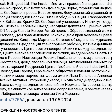
gcat, Bellingcat Ltd, The Insider, Институт правовой инициатив
инский конгресс, Институт Макдональда-Лорье, Украинская нац
, Свободная пресса, Возрождение, Всеукраинский духовный цен
орум свободной России, Лига Свободных Наций, Transparеncy I
– Solidarus, КрымSOS, Свободный университет, Институт госу
в Тисима и Хабомаи, Съезд народных депутатов, Гринпис Инте
DR Novaja Gazeta-Europe, Алтай проект, Образовательный дом 
зскова, Дом прав человека Тбилиси, Дом прав человека Ерева
едований им Вилфрида Мартенса, Сетевое объединение журнали
Международная федерация транспортных рабочих, ИстЧам Финлан
й университет, Центр восточноевропейских и международных и
, Центр анализа европейской политики, Академическая сеть Во
ю в России, Настоящая Россия, Глобальная сеть журналистов
естфалия, Фонд глобальной помощи, Антивоенный комитет России,
татарский Ресурсный Центр, Глобальный союз IndustriALL, Russi
 Свободная Европа, Германское общество изучения Восточной 
и и миротворчества, Форум имени Льва Копелева, American Counci
ое движение Антальи, Открытый диалог, Школа международных отн
Школа международных отношений им Нормана Патерсона, Центр
ду, Феминистское антивоенное сопротивление, Комитет независ
а, Либерально-демократическая Лига Украины
uments/7756/
данные на
13.05.2024
функции иностранного агента: