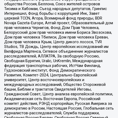
общества Россия, Беллона, Союз жителей островов
Тисима и Хабомаи, Съезд народных депутатов, Гринпис
Интернешнл, Фонд борьбы с коррупцией Инк, Завет
церквей TCCN, Агора, Всемирный фонд природы, BDR
Novaja Gazeta-Europe, Алтай проект, Образовательный дом
прав человека Чернигов, Фонд Дом Прав Человека,
Белорусский дом прав человека имени Бориса Звозскова,
Дом прав человека Тбилиси, Дом прав человека Ереван,
Дом прав человека Крым, Центр дикого лосося, TVR
Studios, ТВ Дождь, Центр европейских исследований им
Вилфрида Мартенса, Сетевое объединение журналистов
расследователей, АЛЛАТРА, За свободную Россию,
Свободная Бурятия, Uralic, UnKremlin, Международная
федерация транспортных рабочих, ИстЧам Финланд,
Гудзоновский институт, Фонд Демократического
Развития, Комитет-2024, Центрально-Европейский
университет, Центр восточноевропейских и
международных исследований, Общество Сторожевой
башни, Библии и трактатов Свидетелей Иеговы,
Гражданский Совет, Центр анализа европейской политики,
Академическая сеть Восточная Европа, Российский
комитет действия, РЭНД корпорейшн, Русская Америка за
демократию в России, Настоящая Россия, Глобальная сеть
журналистов-расследователей, Служба поддержки,
Свободная Россия Берлин, Свободная Россия Северный