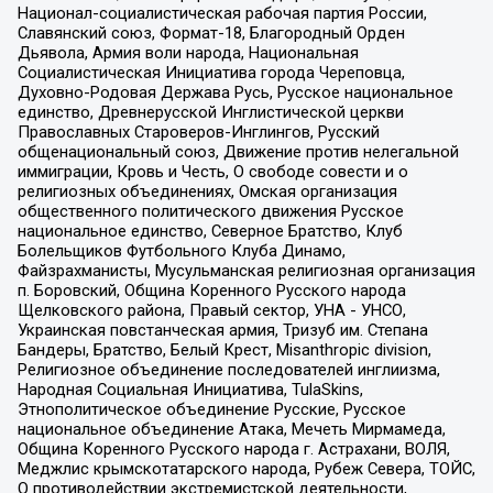
Национал-социалистическая рабочая партия России,
Славянский союз, Формат-18, Благородный Орден
Дьявола, Армия воли народа, Национальная
Социалистическая Инициатива города Череповца,
Духовно-Родовая Держава Русь, Русское национальное
единство, Древнерусской Инглистической церкви
Православных Староверов-Инглингов, Русский
общенациональный союз, Движение против нелегальной
иммиграции, Кровь и Честь, О свободе совести и о
религиозных объединениях, Омская организация
общественного политического движения Русское
национальное единство, Северное Братство, Клуб
Болельщиков Футбольного Клуба Динамо,
Файзрахманисты, Мусульманская религиозная организация
п. Боровский, Община Коренного Русского народа
Щелковского района, Правый сектор, УНА - УНСО,
Украинская повстанческая армия, Тризуб им. Степана
Бандеры, Братство, Белый Крест, Misanthropic division,
Религиозное объединение последователей инглиизма,
Народная Социальная Инициатива, TulaSkins,
Этнополитическое объединение Русские, Русское
национальное объединение Атака, Мечеть Мирмамеда,
Община Коренного Русского народа г. Астрахани, ВОЛЯ,
Меджлис крымскотатарского народа, Рубеж Севера, ТОЙС,
О противодействии экстремистской деятельности,