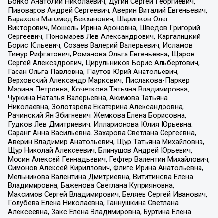
Бойко Анатолий Николаевич, Дугин Сергей Георгиевич,
Пивоваров Андрей Сергеевич, Аверин Виталий Евгеньевич,
Барахоев Магомед Бекханович, Шарипков Олег
Викторович, Мошель Ирина Ароновна, Шведов Григорий
Сергеевич, Пономарев Лев Александрович, Каргалицкий
Борис Юльевич, Созаев Валерий Валерьевич, Исламов
Тимур Рифгатович, Романова Ольга Евгеньевна, Щаров
Сергей Алексадрович, Цирульников Борис Альбертович,
Гасан Ольга Павловна, Паутов Юрий Анатольевич,
Верховский Александр Маркович, Пислакова-Паркер
Марина Петровна, Кочеткова Татьяна Владимировна,
Чуркина Наталья Валерьевна, Акимова Татьяна
Николаевна, Золотарева Екатерина Александровна,
Рачинский Ян Збигневич, Жемкова Елена Борисовна,
Гудков Лев Дмитриевич, Илларионова Юлия Юрьевна,
Саранг Анна Васильевна, Захарова Светлана Сергеевна,
Аверин Владимир Анатольевич, Щур Татьяна Михайловна,
Щур Николай Алексеевич, Блинушов Андрей Юрьевич,
Мосин Алексей Геннадьевич, Гефтер Валентин Михайлович,
Симонов Алексей Кириллович, Флиге Ирина Анатольевна,
Мельникова Валентина Дмитриевна, Вититинова Елена
Владимировна, Баженова Светлана Куприяновна,
Максимов Сергей Владимирович, Беляев Сергей Иванович,
Голубева Елена Николаевна, Ганнушкина Светлана
Алексеевна, Закс Елена Владимировна, Буртина Елена