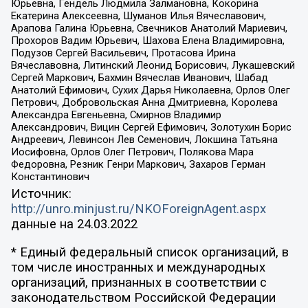
Юрьевна, Гендель Людмила Залмановна, Кокорина
Екатерина Алексеевна, Шуманов Илья Вячеславович,
Арапова Галина Юрьевна, Свечников Анатолий Мариевич,
Прохоров Вадим Юрьевич, Шахова Елена Владимировна,
Подузов Сергей Васильевич, Протасова Ирина
Вячеславовна, Литинский Леонид Борисович, Лукашевский
Сергей Маркович, Бахмин Вячеслав Иванович, Шабад
Анатолий Ефимович, Сухих Дарья Николаевна, Орлов Олег
Петрович, Добровольская Анна Дмитриевна, Королева
Александра Евгеньевна, Смирнов Владимир
Александрович, Вицин Сергей Ефимович, Золотухин Борис
Андреевич, Левинсон Лев Семенович, Локшина Татьяна
Иосифовна, Орлов Олег Петрович, Полякова Мара
Федоровна, Резник Генри Маркович, Захаров Герман
Константинович
Источник:
http://unro.minjust.ru/NKOForeignAgent.aspx
данные на
24.03.2022
* Единый федеральный список организаций, в
том числе иностранных и международных
организаций, признанных в соответствии с
законодательством Российской Федерации