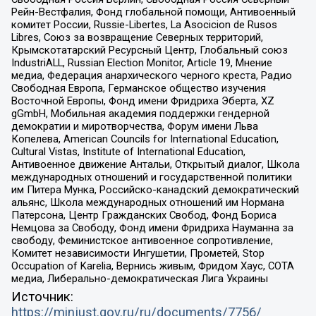
Рейн-Вестфалия, Фонд глобальной помощи, Антивоенный
комитет России, Russie-Libertes, La Asocicion de Rusos
Libres, Союз за возвращение Северных территорий,
Крымскотатарский Ресурсный Центр, Глобальный союз
IndustriALL, Russian Election Monitor, Article 19, Мнение
медиа, Федерация анархического черного креста, Радио
Свободная Европа, Германское общество изучения
Восточной Европы, Фонд имени Фридриха Эберта, XZ
gGmbH, Мобильная академия поддержки гендерной
демократии и миротворчества, Форум имени Льва
Копелева, American Councils for International Education,
Cultural Vistas, Institute of International Education,
Антивоенное движение Антальи, Открытый диалог, Школа
международных отношений и государственной политики
им Питера Мунка, Российско-канадский демократический
альянс, Школа международных отношений им Нормана
Патерсона, Центр Гражданских Свобод, Фонд Бориса
Немцова за Свободу, Фонд имени Фридриха Науманна за
свободу, Феминистское антивоенное сопротивление,
Комитет независимости Ингушетии, Прометей, Stop
Occupation of Karelia, Вернись живым, Фридом Хаус, СОТА
медиа, Либерально-демократическая Лига Украины
Источник:
https://minjust.gov.ru/ru/documents/7756/