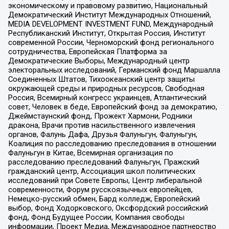
экономическому и правовому развитию, Национальный
Демократический Институт Международных Отношений,
MEDIA DEVELOPMENT INVESTMENT FUND, Международный
Республиканский Институт, Открытая Россия, Институт
современной России, Черноморский фонд регионального
сотрудничества, Европейская Платформа за
Демократические Выборы, Международный центр
электоральных исследований, Германский фонд Маршалла
Соединенных Штатов, Тихоокеанский центр защиты
окружающей среды и природных ресурсов, Свободная
Россия, Всемирный конгресс украинцев, Атлантический
совет, Человек в беде, Европейский фонд за демократию,
Джеймстаунский фонд, Прожект Хармони, Родники
дракона, Врачи против насильственного извлечения
органов, Фалунь Дафа, Друзья Фалуньгун, Фалуньгун,
Коалиция по расследованию преследования в отношении
Фалуньгун в Китае, Всемирная организация по
расследованию преследований Фалуньгун, Пражский
гражданский центр, Ассоциация школ политических
исследований при Совете Европы, Центр либеральной
современности, Форум русскоязычных европейцев,
Немецко-русский обмен, Бард колледж, Европейский
выбор, Фонд Ходорковского, Оксфордский российский
фонд, Фонд Будущее России, Компания свободы
информации, Проект Медиа, Международное партнерство