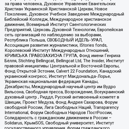
за права человека, Духовное Управление Евангельских
Христиан Украинской Христианской Церкви, Новое
Поколение, Духовное Учебное Заведение Международный
Библейский Колледж, Международное христианское
движение, Всемирный Институт Саентологических
Предприятий, Церковь Духовной Технологии, Европейская
сеть организаций по наблюдению за выборами,
Республика Польша, СВОБОДНЫЙ ИДЕЛЬ-УРАЛ,
Ассоциация развития журналистики, IStories fonds,
Королевский Институт Международных Отношений,
КРИМСЬКА ПРАВОЗАХИСНА ГРУПА, Фонд имени Генриха
Бёлля, Stichting Bellingcat, Bellingcat Ltd, The Insider, Институт
правовой инициативы Центральной и Восточной Европы,
Фонд Открытой Эстонии, Calvert 22 Foundation, Канадский
украинский конгресс, Институт Макдональда-Лорье,
Украинская национальная федерация Канады,
Декабристы, Международный научный центр им Вудро
Вильсона, Свободная пресса, Возрождение, Всеукраинский
духовный центр , Риддл, Русский антивоенный комитет в
Швеции, Проект Медуза, Фонд Андрея Сахарова, Форум
свободной России, Лига Свободных Наций, Transparеncy
International, Форум Свободных Народов ПостРоссии,
Солидарность с гражданским движением в России –
Solidarus, КрымSOS, Свободный университет, Институт
государственного управления, Форум гражданского