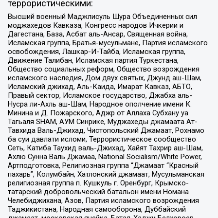
террористическими:
Высший военный Маджлисуль Шура Объединенных сил
моджахедов Кавказа, Конгресс народов Ичкерии и
Дагестана, База, Асбат аль-Ансар, Священная война,
Исламская группа, Братья-мусульмане, Партия исламского
освобождения, Лашкар-И-Тайба, Исламская группа,
Движение Талибан, Исламская партия Туркестана,
Общество социальных реформ, Общество возрождения
исламского наследия, Дом двух святых, Джунд аш-Шам,
Исламский джихад, Аль-Каида, Имарат Кавказ, АБТО,
Правый сектор, Исламское государство, Джабха аль-
Нусра ли-Ахль аш-Шам, Народное ополчение имени К.
Минина и Д. Пожарского, Аджр от Аллаха Субхану уа
Тагьаля SHAM, АУМ Синрике, Муджахеды джамаата Ат-
Тавхида Валь-Джихад, Чистопольский Джамаат, Рохнамо
ба суи давлати исломи, Террористическое сообщество
Сеть, Катиба Таухид валь-Джихад, Хайят Тахрир аш-Шам,
Ахлю Сунна Валь Джамаа, National Socialism/White Power,
Артподготовка, Религиозная группа “Джамаат “Красный
пахарь”, Колумбайн, Хатлонский джамаат, Мусульманская
религиозная группа п. Кушкуль г. Оренбург, Крымско-
татарский добровольческий батальон имени Номана
Челебиджихана, Азов, Партия исламского возрождения
Таджикистана, Народная самооборона, Дуббайский