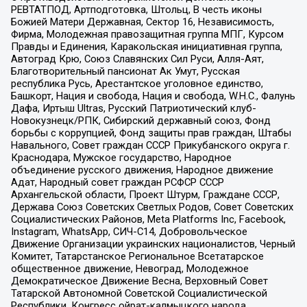
РЕВТАТПОД, Артподготовка, Штольц, В честь иконы
Божией Матери Державная, Сектор 16, Независимость,
Фирма, Молодежная правозащитная группа МПГ, Курсом
Правды и Единения, Каракольская инициативная группа,
Автоград Крю, Союз Славянских Сил Руси, Алля-Аят,
Благотворительный пансионат Ак Умут, Русская
республика Русь, Арестантское уголовное единство,
Башкорт, Нация и свобода, Нация и свобода, W.H.С., Фалунь
Дафа, Иртыш Ultras, Русский Патриотический клуб-
Новокузнецк/РПК, Сибирский державный союз, Фонд
борьбы с коррупцией, Фонд защиты прав граждан, Штабы
Навального, Совет граждан СССР Прикубанского округа г.
Краснодара, Мужское государство, Народное
объединение русского движения, Народное движение
Адат, Народный совет граждан РСФСР СССР
Архангельской области, Проект Штурм, Граждане СССР,
Держава Союз Советских Светлых Родов, Совет Советских
Социалистических Районов, Meta Platforms Inc, Facebook,
Instagram, WhatsApp, СИЧ-С14, Добровольческое
Движение Организации украинских националистов, Черный
Комитет, Татарстанское Региональное Всетатарское
общественное движение, Невоград, Молодежное
Демократическое Движение Весна, Верховный Совет
Татарской Автономной Советской Социалистической
Республики, Конгресс ойрат-калмыцкого народа,