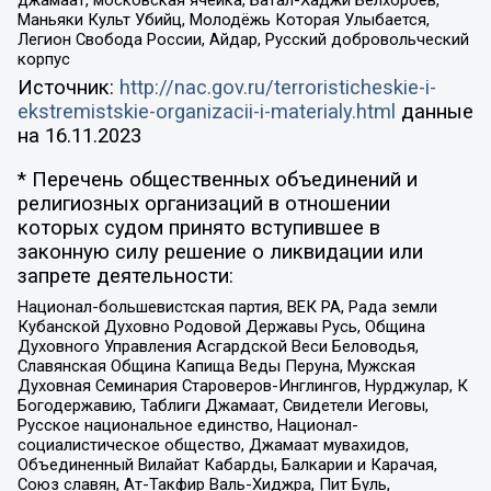
джамаат, московская ячейка, Батал-Хаджи Белхороев,
Маньяки Культ Убийц, Молодёжь Которая Улыбается,
Легион Свобода России, Айдар, Русский добровольческий
корпус
Источник:
http://nac.gov.ru/terroristicheskie-i-
ekstremistskie-organizacii-i-materialy.html
данные
на
16.11.2023
* Перечень общественных объединений и
религиозных организаций в отношении
которых судом принято вступившее в
законную силу решение о ликвидации или
запрете деятельности:
Национал-большевистская партия, ВЕК РА, Рада земли
Кубанской Духовно Родовой Державы Русь, Община
Духовного Управления Асгардской Веси Беловодья,
Славянская Община Капища Веды Перуна, Мужская
Духовная Семинария Староверов-Инглингов, Нурджулар, К
Богодержавию, Таблиги Джамаат, Свидетели Иеговы,
Русское национальное единство, Национал-
социалистическое общество, Джамаат мувахидов,
Объединенный Вилайат Кабарды, Балкарии и Карачая,
Союз славян, Ат-Такфир Валь-Хиджра, Пит Буль,