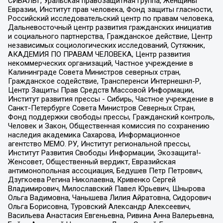
СИБАЛЬТ, Уральская правозащитная группа, Женщины
Евразии, Институт прав человека, Фонд защиты гласности,
Российский исследовательский центр по правам человека,
Дальневосточный центр развития гражданских инициатив
и социального партнерства, Гражданское действие, Центр
независимых социологических исследований, Сутяжник,
АКАДЕМИЯ ПО ПРАВАМ ЧЕЛОВЕКА, Центр развития
некоммерческих организаций, Частное учреждение в
Калининграде Совета Министров северных стран,
Гражданское содействие, Трансперенси Интернешнл-Р,
Центр Защиты Прав Средств Массовой Информации,
Институт развития прессы - Сибирь, Частное учреждение в
Санкт-Петербурге Совета Министров Северных Стран,
Фонд поддержки свободы прессы, Гражданский контроль,
Человек и Закон, Общественная комиссия по сохранению
наследия академика Сахарова, Информационное
агентство МЕМО. РУ, Институт региональной прессы,
Институт Развития Свободы Информации, Экозащита!-
Женсовет, Общественный вердикт, Евразийская
антимонопольная ассоциация, Бедушев Петр Петрович,
Дзугкоева Регина Николаевна, Кривенко Сергей
Владимирович, Милославский Павел Юрьевич, Шнырова
Ольга Вадимовна, Чанышева Лилия Айратовна, Сидорович
Ольга Борисовна, Туровский Александр Алексеевич,
Васильева Анастасия Евгеньевна, Ривина Анна Валерьевна,