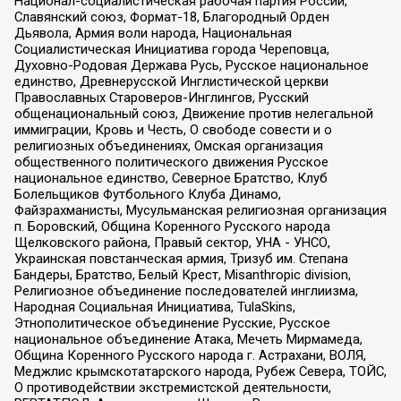
Национал-социалистическая рабочая партия России,
Славянский союз, Формат-18, Благородный Орден
Дьявола, Армия воли народа, Национальная
Социалистическая Инициатива города Череповца,
Духовно-Родовая Держава Русь, Русское национальное
единство, Древнерусской Инглистической церкви
Православных Староверов-Инглингов, Русский
общенациональный союз, Движение против нелегальной
иммиграции, Кровь и Честь, О свободе совести и о
религиозных объединениях, Омская организация
общественного политического движения Русское
национальное единство, Северное Братство, Клуб
Болельщиков Футбольного Клуба Динамо,
Файзрахманисты, Мусульманская религиозная организация
п. Боровский, Община Коренного Русского народа
Щелковского района, Правый сектор, УНА - УНСО,
Украинская повстанческая армия, Тризуб им. Степана
Бандеры, Братство, Белый Крест, Misanthropic division,
Религиозное объединение последователей инглиизма,
Народная Социальная Инициатива, TulaSkins,
Этнополитическое объединение Русские, Русское
национальное объединение Атака, Мечеть Мирмамеда,
Община Коренного Русского народа г. Астрахани, ВОЛЯ,
Меджлис крымскотатарского народа, Рубеж Севера, ТОЙС,
О противодействии экстремистской деятельности,