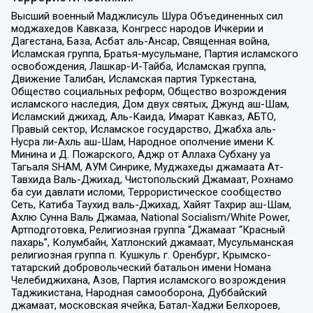
Высший военный Маджлисуль Шура Объединенных сил
моджахедов Кавказа, Конгресс народов Ичкерии и
Дагестана, База, Асбат аль-Ансар, Священная война,
Исламская группа, Братья-мусульмане, Партия исламского
освобождения, Лашкар-И-Тайба, Исламская группа,
Движение Талибан, Исламская партия Туркестана,
Общество социальных реформ, Общество возрождения
исламского наследия, Дом двух святых, Джунд аш-Шам,
Исламский джихад, Аль-Каида, Имарат Кавказ, АБТО,
Правый сектор, Исламское государство, Джабха аль-
Нусра ли-Ахль аш-Шам, Народное ополчение имени К.
Минина и Д. Пожарского, Аджр от Аллаха Субхану уа
Тагьаля SHAM, АУМ Синрике, Муджахеды джамаата Ат-
Тавхида Валь-Джихад, Чистопольский Джамаат, Рохнамо
ба суи давлати исломи, Террористическое сообщество
Сеть, Катиба Таухид валь-Джихад, Хайят Тахрир аш-Шам,
Ахлю Сунна Валь Джамаа, National Socialism/White Power,
Артподготовка, Религиозная группа “Джамаат “Красный
пахарь”, Колумбайн, Хатлонский джамаат, Мусульманская
религиозная группа п. Кушкуль г. Оренбург, Крымско-
татарский добровольческий батальон имени Номана
Челебиджихана, Азов, Партия исламского возрождения
Таджикистана, Народная самооборона, Дуббайский
джамаат, московская ячейка, Батал-Хаджи Белхороев,