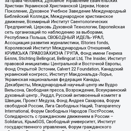
за права человека, Духовное Управление Евангельских
Христиан Украинской Христианской Церкви, Новое
Поколение, Духовное Учебное Заведение Международный
Библейский Колледж, Международное христианское
движение, Всемирный Институт Саентологических
Предприятий, Церковь Духовной Технологии, Европейская
сеть организаций по наблюдению за выборами,
Республика Польша, СВОБОДНЫЙ ИДЕЛЬ-УРАЛ,
Ассоциация развития журналистики, IStories fonds,
Королевский Институт Международных Отношений,
КРИМСЬКА ПРАВОЗАХИСНА ГРУПА, Фонд имени Генриха
Бёлля, Stichting Bellingcat, Bellingcat Ltd, The Insider, Институт
правовой инициативы Центральной и Восточной Европы,
Фонд Открытой Эстонии, Calvert 22 Foundation, Канадский
украинский конгресс, Институт Макдональда-Лорье,
Украинская национальная федерация Канады,
Декабристы, Международный научный центр им Вудро
Вильсона, Свободная пресса, Возрождение, Всеукраинский
духовный центр , Риддл, Русский антивоенный комитет в
Швеции, Проект Медуза, Фонд Андрея Сахарова, Форум
свободной России, Лига Свободных Наций, Transparеncy
International, Форум Свободных Народов ПостРоссии,
Солидарность с гражданским движением в России –
Solidarus, КрымSOS, Свободный университет, Институт
государственного управления, Форум гражданского