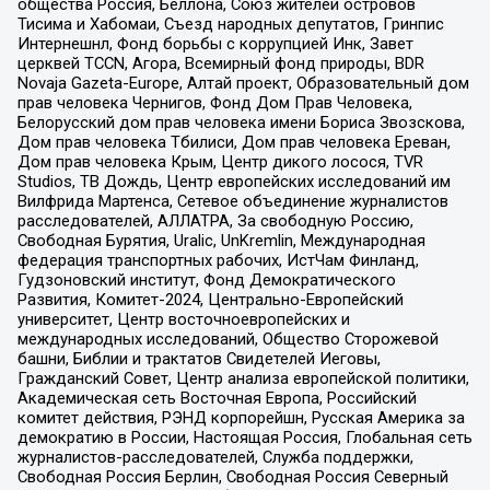
общества Россия, Беллона, Союз жителей островов
Тисима и Хабомаи, Съезд народных депутатов, Гринпис
Интернешнл, Фонд борьбы с коррупцией Инк, Завет
церквей TCCN, Агора, Всемирный фонд природы, BDR
Novaja Gazeta-Europe, Алтай проект, Образовательный дом
прав человека Чернигов, Фонд Дом Прав Человека,
Белорусский дом прав человека имени Бориса Звозскова,
Дом прав человека Тбилиси, Дом прав человека Ереван,
Дом прав человека Крым, Центр дикого лосося, TVR
Studios, ТВ Дождь, Центр европейских исследований им
Вилфрида Мартенса, Сетевое объединение журналистов
расследователей, АЛЛАТРА, За свободную Россию,
Свободная Бурятия, Uralic, UnKremlin, Международная
федерация транспортных рабочих, ИстЧам Финланд,
Гудзоновский институт, Фонд Демократического
Развития, Комитет-2024, Центрально-Европейский
университет, Центр восточноевропейских и
международных исследований, Общество Сторожевой
башни, Библии и трактатов Свидетелей Иеговы,
Гражданский Совет, Центр анализа европейской политики,
Академическая сеть Восточная Европа, Российский
комитет действия, РЭНД корпорейшн, Русская Америка за
демократию в России, Настоящая Россия, Глобальная сеть
журналистов-расследователей, Служба поддержки,
Свободная Россия Берлин, Свободная Россия Северный