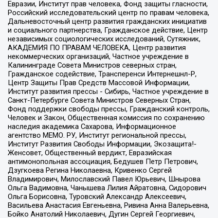
Евразии, Институт прав человека, Фонд защиты гласности,
Российский исследовательский центр по правам человека,
Дальневосточный центр развития гражданских инициатив
и социального партнерства, Гражданское действие, Центр
независимых социологических исследований, Сутяжник,
АКАДЕМИЯ ПО ПРАВАМ ЧЕЛОВЕКА, Центр развития
некоммерческих организаций, Частное учреждение в
Калининграде Совета Министров северных стран,
Гражданское содействие, Трансперенси Интернешнл-Р,
Центр Защиты Прав Средств Массовой Информации,
Институт развития прессы - Сибирь, Частное учреждение в
Санкт-Петербурге Совета Министров Северных Стран,
Фонд поддержки свободы прессы, Гражданский контроль,
Человек и Закон, Общественная комиссия по сохранению
наследия академика Сахарова, Информационное
агентство МЕМО. РУ, Институт региональной прессы,
Институт Развития Свободы Информации, Экозащита!-
Женсовет, Общественный вердикт, Евразийская
антимонопольная ассоциация, Бедушев Петр Петрович,
Дзугкоева Регина Николаевна, Кривенко Сергей
Владимирович, Милославский Павел Юрьевич, Шнырова
Ольга Вадимовна, Чанышева Лилия Айратовна, Сидорович
Ольга Борисовна, Туровский Александр Алексеевич,
Васильева Анастасия Евгеньевна, Ривина Анна Валерьевна,
Бойко Анатолий Николаевич, Дугин Сергей Георгиевич,