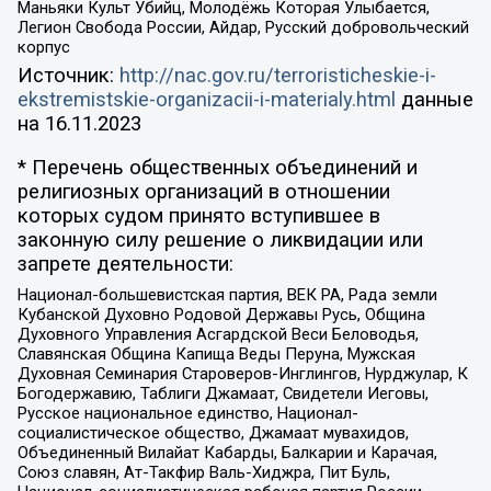
Маньяки Культ Убийц, Молодёжь Которая Улыбается,
Легион Свобода России, Айдар, Русский добровольческий
корпус
Источник:
http://nac.gov.ru/terroristicheskie-i-
ekstremistskie-organizacii-i-materialy.html
данные
на
16.11.2023
* Перечень общественных объединений и
религиозных организаций в отношении
которых судом принято вступившее в
законную силу решение о ликвидации или
запрете деятельности:
Национал-большевистская партия, ВЕК РА, Рада земли
Кубанской Духовно Родовой Державы Русь, Община
Духовного Управления Асгардской Веси Беловодья,
Славянская Община Капища Веды Перуна, Мужская
Духовная Семинария Староверов-Инглингов, Нурджулар, К
Богодержавию, Таблиги Джамаат, Свидетели Иеговы,
Русское национальное единство, Национал-
социалистическое общество, Джамаат мувахидов,
Объединенный Вилайат Кабарды, Балкарии и Карачая,
Союз славян, Ат-Такфир Валь-Хиджра, Пит Буль,