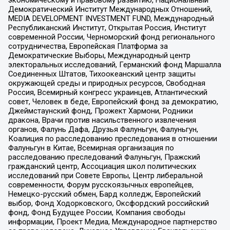
экономическому и правовому развитию, Национальный
Демократический Институт Международных Отношений,
MEDIA DEVELOPMENT INVESTMENT FUND, Международный
Республиканский Институт, Открытая Россия, Институт
современной России, Черноморский фонд регионального
сотрудничества, Европейская Платформа за
Демократические Выборы, Международный центр
электоральных исследований, Германский фонд Маршалла
Соединенных Штатов, Тихоокеанский центр защиты
окружающей среды и природных ресурсов, Свободная
Россия, Всемирный конгресс украинцев, Атлантический
совет, Человек в беде, Европейский фонд за демократию,
Джеймстаунский фонд, Прожект Хармони, Родники
дракона, Врачи против насильственного извлечения
органов, Фалунь Дафа, Друзья Фалуньгун, Фалуньгун,
Коалиция по расследованию преследования в отношении
Фалуньгун в Китае, Всемирная организация по
расследованию преследований Фалуньгун, Пражский
гражданский центр, Ассоциация школ политических
исследований при Совете Европы, Центр либеральной
современности, Форум русскоязычных европейцев,
Немецко-русский обмен, Бард колледж, Европейский
выбор, Фонд Ходорковского, Оксфордский российский
фонд, Фонд Будущее России, Компания свободы
информации, Проект Медиа, Международное партнерство