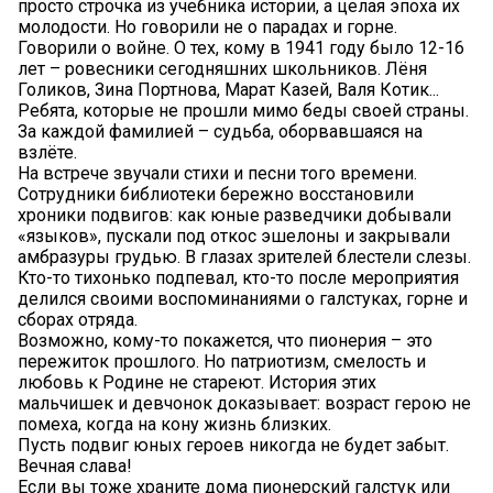
просто строчка из учебника истории, а целая эпоха их
молодости. Но говорили не о парадах и горне.
Говорили о войне. О тех, кому в 1941 году было 12-16
лет – ровесники сегодняшних школьников. Лёня
Голиков, Зина Портнова, Марат Казей, Валя Котик...
Ребята, которые не прошли мимо беды своей страны.
За каждой фамилией – судьба, оборвавшаяся на
взлёте.
На встрече звучали стихи и песни того времени.
Сотрудники библиотеки бережно восстановили
хроники подвигов: как юные разведчики добывали
«языков», пускали под откос эшелоны и закрывали
амбразуры грудью. В глазах зрителей блестели слезы.
Кто-то тихонько подпевал, кто-то после мероприятия
делился своими воспоминаниями о галстуках, горне и
сборах отряда.
Возможно, кому-то покажется, что пионерия – это
пережиток прошлого. Но патриотизм, смелость и
любовь к Родине не стареют. История этих
мальчишек и девчонок доказывает: возраст герою не
помеха, когда на кону жизнь близких.
Пусть подвиг юных героев никогда не будет забыт.
Вечная слава!
Если вы тоже храните дома пионерский галстук или