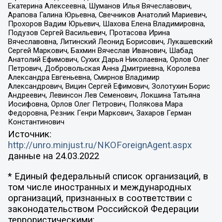
Екатерина Алексеевна, Шуманов Илья Вячеславович,
Арапова Галина Юрьевна, Свечников Анатолий Мариевич,
Прохоров Вадим Юрьевич, Шахова Елена Владимировна,
Подузов Сергей Васильевич, Протасова Ирина
Вячеславовна, Литинский Леонид Борисович, Лукашевский
Сергей Маркович, Бахмин Вячеслав Иванович, Шабад
Анатолий Ефимович, Сухих Дарья Николаевна, Орлов Олег
Петрович, Добровольская Анна Дмитриевна, Королева
Александра Евгеньевна, Смирнов Владимир
Александрович, Вицин Сергей Ефимович, Золотухин Борис
Андреевич, Левинсон Лев Семенович, Локшина Татьяна
Иосифовна, Орлов Олег Петрович, Полякова Мара
Федоровна, Резник Генри Маркович, Захаров Герман
Константинович
Источник:
http://unro.minjust.ru/NKOForeignAgent.aspx
данные на
24.03.2022
* Единый федеральный список организаций, в
том числе иностранных и международных
организаций, признанных в соответствии с
законодательством Российской Федерации
террористическими: