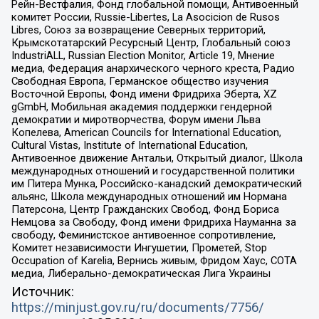
Рейн-Вестфалия, Фонд глобальной помощи, Антивоенный
комитет России, Russie-Libertes, La Asocicion de Rusos
Libres, Союз за возвращение Северных территорий,
Крымскотатарский Ресурсный Центр, Глобальный союз
IndustriALL, Russian Election Monitor, Article 19, Мнение
медиа, Федерация анархического черного креста, Радио
Свободная Европа, Германское общество изучения
Восточной Европы, Фонд имени Фридриха Эберта, XZ
gGmbH, Мобильная академия поддержки гендерной
демократии и миротворчества, Форум имени Льва
Копелева, American Councils for International Education,
Cultural Vistas, Institute of International Education,
Антивоенное движение Антальи, Открытый диалог, Школа
международных отношений и государственной политики
им Питера Мунка, Российско-канадский демократический
альянс, Школа международных отношений им Нормана
Патерсона, Центр Гражданских Свобод, Фонд Бориса
Немцова за Свободу, Фонд имени Фридриха Науманна за
свободу, Феминистское антивоенное сопротивление,
Комитет независимости Ингушетии, Прометей, Stop
Occupation of Karelia, Вернись живым, Фридом Хаус, СОТА
медиа, Либерально-демократическая Лига Украины
Источник:
https://minjust.gov.ru/ru/documents/7756/