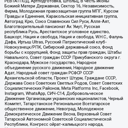
РЕВТАТПОД, Артподготовка, Штольц, В честь иконы
Божией Матери Державная, Сектор 16, Независимость,
Фирма, Молодежная правозащитная группа МПГ, Курсом
Правды и Единения, Каракольская инициативная группа,
Автоград Крю, Союз Славянских Сил Руси, Алля-Аят,
Благотворительный пансионат Ак Умут, Русская
республика Русь, Арестантское уголовное единство,
Башкорт, Нация и свобода, Нация и свобода, W.H.С., Фалунь
Дафа, Иртыш Ultras, Русский Патриотический клуб-
Новокузнецк/РПК, Сибирский державный союз, Фонд
борьбы с коррупцией, Фонд защиты прав граждан, Штабы
Навального, Совет граждан СССР Прикубанского округа г.
Краснодара, Мужское государство, Народное
объединение русского движения, Народное движение
Адат, Народный совет граждан РСФСР СССР
Архангельской области, Проект Штурм, Граждане СССР,
Держава Союз Советских Светлых Родов, Совет Советских
Социалистических Районов, Meta Platforms Inc, Facebook,
Instagram, WhatsApp, СИЧ-С14, Добровольческое
Движение Организации украинских националистов, Черный
Комитет, Татарстанское Региональное Всетатарское
общественное движение, Невоград, Молодежное
Демократическое Движение Весна, Верховный Совет
Татарской Автономной Советской Социалистической
Республики, Конгресс ойрат-калмыцкого народа,