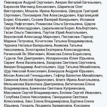
Пивоваров Андрей Сергеевич, Аверин Виталий Евгеньевич,
Барахоев Магомед Бекханович, Шарипков Олег
Викторович, Мошель Ирина Ароновна, Шведов Григорий
Сергеевич, Пономарев Лев Александрович, Каргалицкий
Борис Юльевич, Созаев Валерий Валерьевич, Исламов
Тимур Рифгатович, Романова Ольга Евгеньевна, Щаров
Сергей Алексадрович, Цирульников Борис Альбертович,
Гасан Ольга Павловна, Паутов Юрий Анатольевич,
Верховский Александр Маркович, Пислакова-Паркер
Марина Петровна, Кочеткова Татьяна Владимировна,
Чуркина Наталья Валерьевна, Акимова Татьяна
Николаевна, Золотарева Екатерина Александровна,
Рачинский Ян Збигневич, Жемкова Елена Борисовна,
Гудков Лев Дмитриевич, Илларионова Юлия Юрьевна,
Саранг Анна Васильевна, Захарова Светлана Сергеевна,
Аверин Владимир Анатольевич, Щур Татьяна Михайловна,
Щур Николай Алексеевич, Блинушов Андрей Юрьевич,
Мосин Алексей Геннадьевич, Гефтер Валентин Михайлович,
Симонов Алексей Кириллович, Флиге Ирина Анатольевна,
Мельникова Валентина Дмитриевна, Вититинова Елена
Владимировна, Баженова Светлана Куприяновна,
Максимов Сергей Владимирович, Беляев Сергей Иванович,
Голубева Елена Николаевна, Ганнушкина Светлана
Алексеевна, Закс Елена Владимировна, Буртина Елена
Юрьевна, Гендель Людмила Залмановна, Кокорина