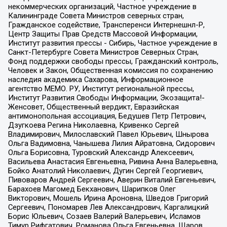
некоммерческих организаций, Частное учреждение в
Калининграде Совета Министров северных стран,
Гражданское содействие, Трансперенси Интернешнл-Р,
Центр Защиты Прав Средств Массовой Информации,
Институт развития прессы - Сибирь, Частное учреждение в
Санкт-Петербурге Совета Министров Северных Стран,
Фонд поддержки свободы прессы, Гражданский контроль,
Человек и Закон, Общественная комиссия по сохранению
наследия академика Сахарова, Информационное
агентство МЕМО. РУ, Институт региональной прессы,
Институт Развития Свободы Информации, Экозащита!-
Женсовет, Общественный вердикт, Евразийская
антимонопольная ассоциация, Бедушев Петр Петрович,
Дзугкоева Регина Николаевна, Кривенко Сергей
Владимирович, Милославский Павел Юрьевич, Шнырова
Ольга Вадимовна, Чанышева Лилия Айратовна, Сидорович
Ольга Борисовна, Туровский Александр Алексеевич,
Васильева Анастасия Евгеньевна, Ривина Анна Валерьевна,
Бойко Анатолий Николаевич, Дугин Сергей Георгиевич,
Пивоваров Андрей Сергеевич, Аверин Виталий Евгеньевич,
Барахоев Магомед Бекханович, Шарипков Олег
Викторович, Мошель Ирина Ароновна, Шведов Григорий
Сергеевич, Пономарев Лев Александрович, Каргалицкий
Борис Юльевич, Созаев Валерий Валерьевич, Исламов
Тимур Рифгатович, Романова Ольга Евгеньевна, Щаров