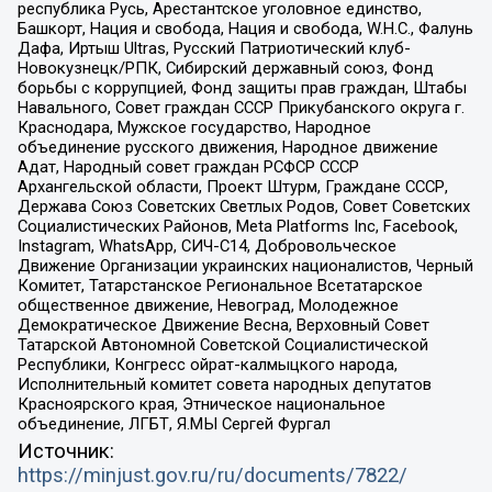
республика Русь, Арестантское уголовное единство,
Башкорт, Нация и свобода, Нация и свобода, W.H.С., Фалунь
Дафа, Иртыш Ultras, Русский Патриотический клуб-
Новокузнецк/РПК, Сибирский державный союз, Фонд
борьбы с коррупцией, Фонд защиты прав граждан, Штабы
Навального, Совет граждан СССР Прикубанского округа г.
Краснодара, Мужское государство, Народное
объединение русского движения, Народное движение
Адат, Народный совет граждан РСФСР СССР
Архангельской области, Проект Штурм, Граждане СССР,
Держава Союз Советских Светлых Родов, Совет Советских
Социалистических Районов, Meta Platforms Inc, Facebook,
Instagram, WhatsApp, СИЧ-С14, Добровольческое
Движение Организации украинских националистов, Черный
Комитет, Татарстанское Региональное Всетатарское
общественное движение, Невоград, Молодежное
Демократическое Движение Весна, Верховный Совет
Татарской Автономной Советской Социалистической
Республики, Конгресс ойрат-калмыцкого народа,
Исполнительный комитет совета народных депутатов
Красноярского края, Этническое национальное
объединение, ЛГБТ, Я.МЫ Сергей Фургал
Источник:
https://minjust.gov.ru/ru/documents/7822/