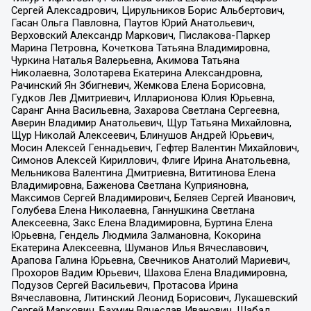
Сергей Алексадрович, Цирульников Борис Альбертович,
Гасан Ольга Павловна, Паутов Юрий Анатольевич,
Верховский Александр Маркович, Пислакова-Паркер
Марина Петровна, Кочеткова Татьяна Владимировна,
Чуркина Наталья Валерьевна, Акимова Татьяна
Николаевна, Золотарева Екатерина Александровна,
Рачинский Ян Збигневич, Жемкова Елена Борисовна,
Гудков Лев Дмитриевич, Илларионова Юлия Юрьевна,
Саранг Анна Васильевна, Захарова Светлана Сергеевна,
Аверин Владимир Анатольевич, Щур Татьяна Михайловна,
Щур Николай Алексеевич, Блинушов Андрей Юрьевич,
Мосин Алексей Геннадьевич, Гефтер Валентин Михайлович,
Симонов Алексей Кириллович, Флиге Ирина Анатольевна,
Мельникова Валентина Дмитриевна, Вититинова Елена
Владимировна, Баженова Светлана Куприяновна,
Максимов Сергей Владимирович, Беляев Сергей Иванович,
Голубева Елена Николаевна, Ганнушкина Светлана
Алексеевна, Закс Елена Владимировна, Буртина Елена
Юрьевна, Гендель Людмила Залмановна, Кокорина
Екатерина Алексеевна, Шуманов Илья Вячеславович,
Арапова Галина Юрьевна, Свечников Анатолий Мариевич,
Прохоров Вадим Юрьевич, Шахова Елена Владимировна,
Подузов Сергей Васильевич, Протасова Ирина
Вячеславовна, Литинский Леонид Борисович, Лукашевский
Сергей Маркович, Бахмин Вячеслав Иванович, Шабад