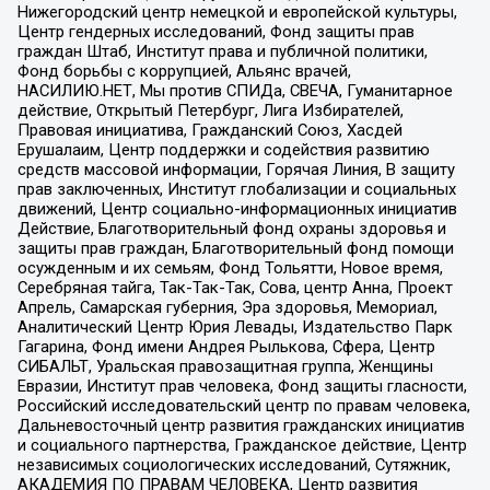
Нижегородский центр немецкой и европейской культуры,
Центр гендерных исследований, Фонд защиты прав
граждан Штаб, Институт права и публичной политики,
Фонд борьбы с коррупцией, Альянс врачей,
НАСИЛИЮ.НЕТ, Мы против СПИДа, СВЕЧА, Гуманитарное
действие, Открытый Петербург, Лига Избирателей,
Правовая инициатива, Гражданский Союз, Хасдей
Ерушалаим, Центр поддержки и содействия развитию
средств массовой информации, Горячая Линия, В защиту
прав заключенных, Институт глобализации и социальных
движений, Центр социально-информационных инициатив
Действие, Благотворительный фонд охраны здоровья и
защиты прав граждан, Благотворительный фонд помощи
осужденным и их семьям, Фонд Тольятти, Новое время,
Серебряная тайга, Так-Так-Так, Сова, центр Анна, Проект
Апрель, Самарская губерния, Эра здоровья, Мемориал,
Аналитический Центр Юрия Левады, Издательство Парк
Гагарина, Фонд имени Андрея Рылькова, Сфера, Центр
СИБАЛЬТ, Уральская правозащитная группа, Женщины
Евразии, Институт прав человека, Фонд защиты гласности,
Российский исследовательский центр по правам человека,
Дальневосточный центр развития гражданских инициатив
и социального партнерства, Гражданское действие, Центр
независимых социологических исследований, Сутяжник,
АКАДЕМИЯ ПО ПРАВАМ ЧЕЛОВЕКА, Центр развития