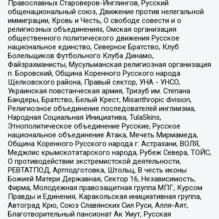
Православных Староверов-Инглингов, Русский
общенациональный союз, Движение против нелегальной
иммиграции, Кровь и Честь, О свободе совести и о
религиозных объединениях, Омская организация
общественного политического движения Русское
национальное единство, Северное Братство, Клуб
Болельщиков Футбольного Клуба Динамо,
Файзрахманисты, Мусульманская религиозная организация
п. Боровский, Община Коренного Русского народа
Щелковского района, Правый сектор, УНА - УНСО,
Украинская повстанческая армия, Тризуб им. Степана
Бандеры, Братство, Белый Крест, Misanthropic division,
Религиозное объединение последователей инглиизма,
Народная Социальная Инициатива, TulaSkins,
Этнополитическое объединение Русские, Русское
национальное объединение Атака, Мечеть Мирмамеда,
Община Коренного Русского народа г. Астрахани, ВОЛЯ,
Меджлис крымскотатарского народа, Рубеж Севера, ТОЙС,
О противодействии экстремистской деятельности,
РЕВТАТПОД, Артподготовка, Штольц, В честь иконы
Божией Матери Державная, Сектор 16, Независимость,
Фирма, Молодежная правозащитная группа МПГ, Курсом
Правды и Единения, Каракольская инициативная группа,
Автоград Крю, Союз Славянских Сил Руси, Алля-Аят,
Благотворительный пансионат Ак Умут, Русская