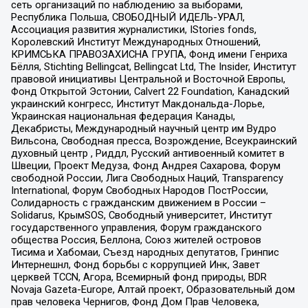
сеть организаций по наблюдению за выборами,
Республика Польша, СВОБОДНЫЙ ИДЕЛЬ-УРАЛ,
Ассоциация развития журналистики, IStories fonds,
Королевский Институт Международных Отношений,
КРИМСЬКА ПРАВОЗАХИСНА ГРУПА, Фонд имени Генриха
Бёлля, Stichting Bellingcat, Bellingcat Ltd, The Insider, Институт
правовой инициативы Центральной и Восточной Европы,
Фонд Открытой Эстонии, Calvert 22 Foundation, Канадский
украинский конгресс, Институт Макдональда-Лорье,
Украинская национальная федерация Канады,
Декабристы, Международный научный центр им Вудро
Вильсона, Свободная пресса, Возрождение, Всеукраинский
духовный центр , Риддл, Русский антивоенный комитет в
Швеции, Проект Медуза, Фонд Андрея Сахарова, Форум
свободной России, Лига Свободных Наций, Transparеncy
International, Форум Свободных Народов ПостРоссии,
Солидарность с гражданским движением в России –
Solidarus, КрымSOS, Свободный университет, Институт
государственного управления, Форум гражданского
общества Россия, Беллона, Союз жителей островов
Тисима и Хабомаи, Съезд народных депутатов, Гринпис
Интернешнл, Фонд борьбы с коррупцией Инк, Завет
церквей TCCN, Агора, Всемирный фонд природы, BDR
Novaja Gazeta-Europe, Алтай проект, Образовательный дом
прав человека Чернигов, Фонд Дом Прав Человека,