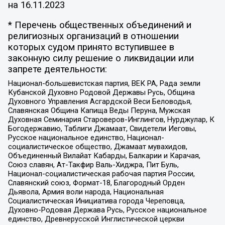
на
16.11.2023
* Перечень общественных объединений и
религиозных организаций в отношении
которых судом принято вступившее в
законную силу решение о ликвидации или
запрете деятельности:
Национал-большевистская партия, ВЕК РА, Рада земли
Кубанской Духовно Родовой Державы Русь, Община
Духовного Управления Асгардской Веси Беловодья,
Славянская Община Капища Веды Перуна, Мужская
Духовная Семинария Староверов-Инглингов, Нурджулар, К
Богодержавию, Таблиги Джамаат, Свидетели Иеговы,
Русское национальное единство, Национал-
социалистическое общество, Джамаат мувахидов,
Объединенный Вилайат Кабарды, Балкарии и Карачая,
Союз славян, Ат-Такфир Валь-Хиджра, Пит Буль,
Национал-социалистическая рабочая партия России,
Славянский союз, Формат-18, Благородный Орден
Дьявола, Армия воли народа, Национальная
Социалистическая Инициатива города Череповца,
Духовно-Родовая Держава Русь, Русское национальное
единство, Древнерусской Инглистической церкви