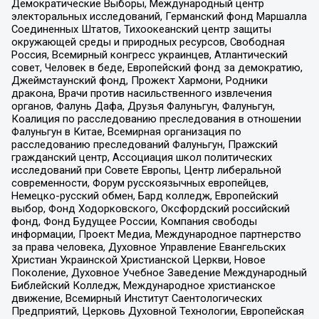
Демократические Выборы, Международный центр
электоральных исследований, Германский фонд Маршалла
Соединенных Штатов, Тихоокеанский центр защиты
окружающей среды и природных ресурсов, Свободная
Россия, Всемирный конгресс украинцев, Атлантический
совет, Человек в беде, Европейский фонд за демократию,
Джеймстаунский фонд, Прожект Хармони, Родники
дракона, Врачи против насильственного извлечения
органов, Фалунь Дафа, Друзья Фалуньгун, Фалуньгун,
Коалиция по расследованию преследования в отношении
Фалуньгун в Китае, Всемирная организация по
расследованию преследований Фалуньгун, Пражский
гражданский центр, Ассоциация школ политических
исследований при Совете Европы, Центр либеральной
современности, Форум русскоязычных европейцев,
Немецко-русский обмен, Бард колледж, Европейский
выбор, Фонд Ходорковского, Оксфордский российский
фонд, Фонд Будущее России, Компания свободы
информации, Проект Медиа, Международное партнерство
за права человека, Духовное Управление Евангельских
Христиан Украинской Христианской Церкви, Новое
Поколение, Духовное Учебное Заведение Международный
Библейский Колледж, Международное христианское
движение, Всемирный Институт Саентологических
Предприятий, Церковь Духовной Технологии, Европейская