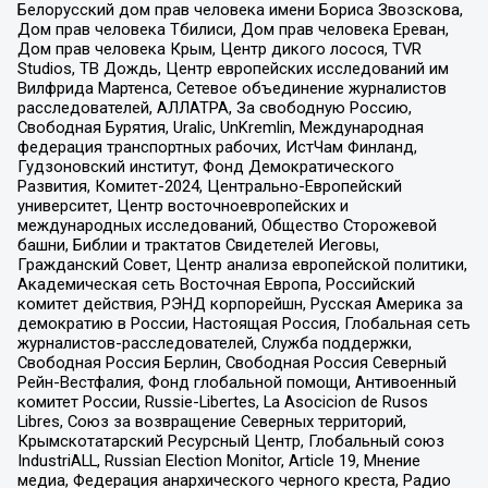
Белорусский дом прав человека имени Бориса Звозскова,
Дом прав человека Тбилиси, Дом прав человека Ереван,
Дом прав человека Крым, Центр дикого лосося, TVR
Studios, ТВ Дождь, Центр европейских исследований им
Вилфрида Мартенса, Сетевое объединение журналистов
расследователей, АЛЛАТРА, За свободную Россию,
Свободная Бурятия, Uralic, UnKremlin, Международная
федерация транспортных рабочих, ИстЧам Финланд,
Гудзоновский институт, Фонд Демократического
Развития, Комитет-2024, Центрально-Европейский
университет, Центр восточноевропейских и
международных исследований, Общество Сторожевой
башни, Библии и трактатов Свидетелей Иеговы,
Гражданский Совет, Центр анализа европейской политики,
Академическая сеть Восточная Европа, Российский
комитет действия, РЭНД корпорейшн, Русская Америка за
демократию в России, Настоящая Россия, Глобальная сеть
журналистов-расследователей, Служба поддержки,
Свободная Россия Берлин, Свободная Россия Северный
Рейн-Вестфалия, Фонд глобальной помощи, Антивоенный
комитет России, Russie-Libertes, La Asocicion de Rusos
Libres, Союз за возвращение Северных территорий,
Крымскотатарский Ресурсный Центр, Глобальный союз
IndustriALL, Russian Election Monitor, Article 19, Мнение
медиа, Федерация анархического черного креста, Радио