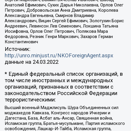
Анатолий Ефимович, Сухих Дарья Николаевна, Орлов Олег
Петрович, Добровольская Анна Дмитриевна, Королева
Александра Евгеньевна, Смирнов Владимир
Александрович, Вицин Сергей Ефимович, Золотухин Борис
Андреевич, Левинсон Лев Семенович, Локшина Татьяна
Иосифовна, Орлов Олег Петрович, Полякова Мара
Федоровна, Резник Генри Маркович, Захаров Герман
Константинович
Источник:
http://unro.minjust.ru/NKOForeignAgent.aspx
данные на
24.03.2022
* Единый федеральный список организаций, в
том числе иностранных и международных
организаций, признанных в соответствии с
законодательством Российской Федерации
террористическими:
Высший военный Маджлисуль Шура Объединенных сил
моджахедов Кавказа, Конгресс народов Ичкерии и
Дагестана, База, Асбат аль-Ансар, Священная война,
Исламская группа, Братья-мусульмане, Партия исламского
освобождения, Лашкар-И-Тайба, Исламская группа,