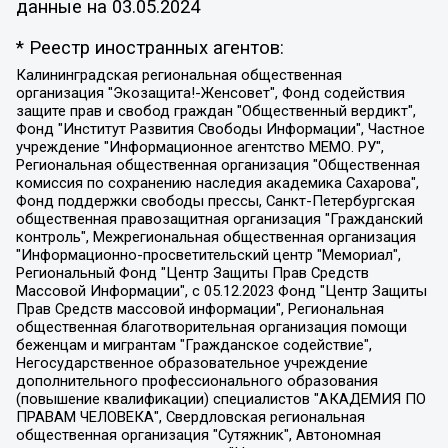
данные на
03.05.2024
* Реестр иностранных агентов:
Калининградская региональная общественная организация "Экозащита!-Женсовет", Фонд содействия защите прав и свобод граждан "Общественный вердикт", Фонд "Институт Развития Свободы Информации", Частное учреждение "Информационное агентство МЕМО. РУ", Региональная общественная организация "Общественная комиссия по сохранению наследия академика Сахарова", Фонд поддержки свободы прессы, Санкт-Петербургская общественная правозащитная организация "Гражданский контроль", Межрегиональная общественная организация "Информационно-просветительский центр "Мемориал", Региональный Фонд "Центр Защиты Прав Средств Массовой Информации", с 05.12.2023 Фонд "Центр Защиты Прав Средств массовой информации", Региональная общественная благотворительная организация помощи беженцам и мигрантам "Гражданское содействие", Негосударственное образовательное учреждение дополнительного профессионального образования (повышение квалификации) специалистов "АКАДЕМИЯ ПО ПРАВАМ ЧЕЛОВЕКА", Свердловская региональная общественная организация "Сутяжник", Автономная некоммерческая организация "Центр независимых социологических исследований", Союз общественных объединений "Российский исследовательский центр по правам человека", Региональное общественное учреждение научно-информационный центр "МЕМОРИАЛ", Некоммерческая организация "Фонд защиты гласности", Автономная некоммерческая организация "Институт прав человека", Городская общественная организация "Екатеринбургское общество "МЕМОРИАЛ", Городская общественная организация "Рязанское историко-просветительское и правозащитное общество "Мемориал" (Рязанский Мемориал), Челябинский региональный орган общественной самодеятельности – женское общественное объединение "Женщины Евразии", Челябинский региональный орган общественной самодеятельности "Уральская правозащитная группа", Фонд содействия защите здоровья и социальной справедливости имени Андрея Рылькова, Автономная Некоммерческая Организация "Аналитический Центр Юрия Левады", Автономная некоммерческая организация социальной поддержки населения "Проект Апрель", Региональная общественная организация помощи женщинам и детям, находящимся в кризисной ситуации "Информационно-методический центр "Анна", Фонд содействия развитию массовых коммуникаций и правовому просвещению "Так-так-Так", Фонд содействия устойчивому развитию "Серебряная тайга", Свердловский региональный общественный фонд социальных проектов "Новое время", "Idel.Реалии", Кавказ.Реалии, Крым.Реалии, Телеканал Настоящее Время, Татаро-башкирская служба Радио Свобода (Azatliq Radiosi), Радио Свободная Европа/Радио Свобода (PCE/PC), "Сибирь.Реалии", "Фактограф", Благотворительный фонд помощи осужденным и их семьям, Автономная некоммерческая организация "Институт глобализации и социальных движений", Фонд "В защиту прав заключенных", Частное учреждение "Центр поддержки и содействия развитию средств массовой информации", Пензенский региональный общественный благотворительный фонд "Гражданский союз", "Север.Реалии", Некоммерческая организация Фонд "Правовая инициатива", Общество с ограниченной ответственностью "Радио Свободная Европа/Радио Свобода", Чешское информационное агентство "MEDIUM-ORIENT", Красноярская региональная общественная организация "Мы против СПИДа", Камалягин Денис Николаевич, Маркелов Сергей Евгеньевич, Пономарев Лев Александрович, Савицкая Людмила Алексеевна, Автономная некоммерческая организация "Центр по работе с проблемой насилия "НАСИЛИЮ.НЕТ", Межрегиональный профессиональный союз работников здравоохранения "Альянс врачей", Юридическое лицо, зарегистрированное в Латвийской Республике, SIA "Medusa Project" (регистрационный номер 40103797863, дата регистрации 10.06.2014), Некоммерческая организация "Фонд по борьбе с коррупцией", Автономная некоммерческая организация "Институт права и публичной политики", Баданин Роман Сергеевич, Гликин Максим Александрович, Железнова Мария Михайловна, Лукьянова Юлия Сергеевна, Маетная Елизавета Витальевна, Маняхин Петр Борисович, Чуракова Ольга Владимировна, Ярош Юлия Петровна, Юридическое лицо "The Insider SIA", зарегистрированное в Риге, Латвийская Республика (дата регистрации 26.06.2015), являющееся администратором доменного имени интернет-издания "The Insider SIA", https://theins.ru, Постернак Алексей Евгеньевич, Рубин Михаил Аркадьевич, Анин Роман Александрович, Юридическое лицо Istories fonds, зарегистрированное в Латвийской Республике (регистрационный номер 50008295751, дата регистрации 24.02.2020), Великовский Дмитрий Александрович, Долинина Ирина Николаевна, Мароховская Алеся Алексеевна, Шлейнов Роман Юрьевич, Шмагун Олеся Валентиновна, Общество с ограниченной ответственностью "Альтаир 2021", Общество с ограниченной ответственностью "Вега 2021", Общество с ограниченной ответственностью "Главный редактор 2021", Общество с ограниченной ответственностью "Ромашки монолит", Важенков Артем Валерьевич, Ивановская областная общественная организация "Центр гендерных исследований", Гурман Юрий Альбертович, Медиапроект "ОВД-Инфо", Егоров Владимир Владимирович, Жилинский Владимир Александрович, Общество с ограниченной ответственностью "ЗП", Иванова София Юрьевна, Карезина Инна Павловна, Кильтау Екатерина Викторовна, Петров Алексей Викторович, Пискунов Сергей Евгеньевич, Смирнов Сергей Сергеевич, Тихонов Михаил Сергеевич, Общество с ограниченной ответственностью "ЖУРНАЛИСТ-ИНОСТРАННЫЙ АГЕНТ", Арапова Галина Юрьевна, Вольтская Татьяна Анатольевна, Американская компания "Mason G.E.S. Anonymous Foundation" (США), являющаяся владельцем интернет-издания https://mnews.world/, Компания "Stichting Bellingcat", зарегистрированная в Нидерландах (дата регистрации 11.07.2018), Захаров Андрей Вячеславович, Клепиковская Екатерина Дмитриевна, Общество с ограниченной ответственностью "МЕМО", Перл Роман Александрович, Симонов Евгений Алексеевич, Соловьева Елена Анатольевна, Сотников Даниил Владимирович, Сурначева Елизавета Дмитриевна, Автономная некоммерческая организация по защите прав человека и информированию населения "Якутия – Наше Мнение", Общество с ограниченной ответственностью "Москоу диджитал медиа", с 26.01.2023 Общество с ограниченной ответственностью "Чайка Белые сады", Ветошкина Валерия Валерьевна, Заговора Максим Александрович, Межрегиональное общественное движение "Российская ЛГБТ - сеть", Оленичев Максим Владимирович, Павлов Иван Юрьевич, Скворцова Елена Сергеевна, Общество с ограниченной ответственностью "Как бы инагент", Кочетков Игорь Викторович, Общество с ограниченной ответственностью "Честные выборы", Еланчик Олег Александрович, Общество с ограниченной ответственностью "Нобелевский призыв", Гималова Регина Эмилевна, Григорьев Андрей Валерьевич, Григорьева Алина Александровна, Ассоциация по содействию защите прав призывников, альтернативнослужащих и военнослужащих "Правозащитная группа "Гражданин.Армия.Право", Хисамова Регина Фаритовна, Автономная некоммерческая организация по реализации социально-правовых программ "Лилит", Дальневосточное общественное движение "Маяк", Санкт-Петербургская ЛГБТ-инициативная группа "Выход", Инициативная группа ЛГБТ+ "Реверс", Алексеев Андрей Викторович, Бекбулатова Таисия Львовна, Беляев Иван Михайлович, Владыкина Елена Сергеевна, Гельман Марат Александрович, Никульшина Вероника Юрьевна, Толоконникова Надежда Андреевна, Шендерович Виктор Анатольевич, Общество с ограниченной ответственностью "Данное сообщение", Общество с ограниченной ответственностью Издательский дом "Новая глава", Айнбиндер Александра Александровна, Московский комьюнити-центр для ЛГБТ+инициатив, Благотворительный фонд развития филантропии, Deutsche Welle (Германия, Kurt-Schumacher-Strasse 3, 53113 Bonn), Борзунова Мария Михайловна, Воробьев Виктор Викторович, Голубева Анна Львовна, Константинова Алла Михайловна, Малкова Ирина Владимировна, Мурадов Мурад Абдулгалимович, Осетинская Елизавета Николаевна, Понасенков Евгений Николаевич, Ганапольский Матвей Юрьевич, Киселев Евгений Алексеевич, Борухович Ирина Григорьевна, Дремин Иван Тимофеевич, Дубровский Дмитрий Викторович, Красноярская региональная общественная организация поддержки и развития альтернативных образовательных технологий и межкультурных коммуникаций "ИНТЕРРА", Маяковская Екатерина Алексеевна, Фейгин Марк Захарович, Филимонов Андрей Викторович, Дзугкоева Регина Николаевна, Доброхотов Роман Александрович, Дудь Юрий Александрович, Елкин Сергей Владимирович, Кругликов Кирилл Игоревич, Сабунаева Мария Леонидовна, Семенов Алексей Владимирович, Шаинян Карен Багратович, Шульман Екатерина Михайловна, Асафьев Артур Валерьевич, Вахштайн Виктор Семенович, Венедиктов Алексей Алексеевич, Лушникова Екатерина Евгеньевна, Волков Леонид Михайлович, Невзоров Александр Глебович, Пархоменко Сергей Борисович, Сироткин Ярослав Николаевич, Кара-Мурза Владимир Владимирович, Баранова Наталья Владимировна, Гозман Леонид Яковлевич, Кагарлицкий Борис Юльевич, Климарев Михаил Валерьевич, Милов Владимир Станиславович, Автономная некоммерческая организация Краснодарский центр современного искусства "Типография", Моргенштерн Алишер Тагирович, Соболь Любовь Эдуардовна, Общество с ограниченной ответственностью "ЛИЗА НОРМ", Каспаров Гарри Кимович, Ходорковский Михаил Борисович, Общество с ограниченной ответственностью "Апрельские тезисы", Данилович Ирина Брониславовна, Кашин Олег Владимирович, Петров Николай Владимирович, Пивоваров Алексей Владимирович, Соколов Михаил Владимирович, Цветкова Юлия Владимировна, Чичваркин Евгений Александрович, Комитет против пыток/Команда против пыток, Общество с ограниченной ответственностью "Первый научный", Общество с ограниченной ответственностью "Вертолет и ко", Белоцерковская Вероника Борисовна, Кац Максим Евгеньевич, Лазарева Татьяна Юрьевна, Шаведдинов Руслан Табризович, Яшин Илья Валерьевич, Общество с ограниченной ответственностью "Иноагент ААВ", Алешковский Дмитрий Петрович, Альбац Евгения Марковна, Быков Дмитрий Львович, Галямина Юлия Евгеньевна, Лойко Сергей Леонидович, Мартынов Кирилл Константинович, Медведев Сергей Александрович, Крашенинников Федор Геннадиевич, Гордеева Катерина Вл