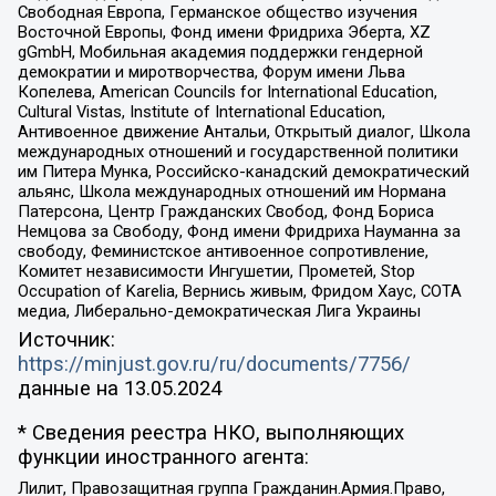
Свободная Европа, Германское общество изучения
Восточной Европы, Фонд имени Фридриха Эберта, XZ
gGmbH, Мобильная академия поддержки гендерной
демократии и миротворчества, Форум имени Льва
Копелева, American Councils for International Education,
Cultural Vistas, Institute of International Education,
Антивоенное движение Антальи, Открытый диалог, Школа
международных отношений и государственной политики
им Питера Мунка, Российско-канадский демократический
альянс, Школа международных отношений им Нормана
Патерсона, Центр Гражданских Свобод, Фонд Бориса
Немцова за Свободу, Фонд имени Фридриха Науманна за
свободу, Феминистское антивоенное сопротивление,
Комитет независимости Ингушетии, Прометей, Stop
Occupation of Karelia, Вернись живым, Фридом Хаус, СОТА
медиа, Либерально-демократическая Лига Украины
Источник:
https://minjust.gov.ru/ru/documents/7756/
данные на
13.05.2024
* Сведения реестра НКО, выполняющих
функции иностранного агента:
Лилит, Правозащитная группа Гражданин.Армия.Право,