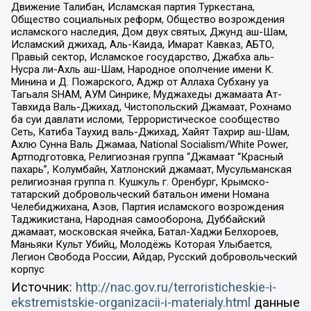
Движение Талибан, Исламская партия Туркестана,
Общество социальных реформ, Общество возрождения
исламского наследия, Дом двух святых, Джунд аш-Шам,
Исламский джихад, Аль-Каида, Имарат Кавказ, АБТО,
Правый сектор, Исламское государство, Джабха аль-
Нусра ли-Ахль аш-Шам, Народное ополчение имени К.
Минина и Д. Пожарского, Аджр от Аллаха Субхану уа
Тагьаля SHAM, АУМ Синрике, Муджахеды джамаата Ат-
Тавхида Валь-Джихад, Чистопольский Джамаат, Рохнамо
ба суи давлати исломи, Террористическое сообщество
Сеть, Катиба Таухид валь-Джихад, Хайят Тахрир аш-Шам,
Ахлю Сунна Валь Джамаа, National Socialism/White Power,
Артподготовка, Религиозная группа “Джамаат “Красный
пахарь”, Колумбайн, Хатлонский джамаат, Мусульманская
религиозная группа п. Кушкуль г. Оренбург, Крымско-
татарский добровольческий батальон имени Номана
Челебиджихана, Азов, Партия исламского возрождения
Таджикистана, Народная самооборона, Дуббайский
джамаат, московская ячейка, Батал-Хаджи Белхороев,
Маньяки Культ Убийц, Молодёжь Которая Улыбается,
Легион Свобода России, Айдар, Русский добровольческий
корпус
Источник:
http://nac.gov.ru/terroristicheskie-i-
ekstremistskie-organizacii-i-materialy.html
данные