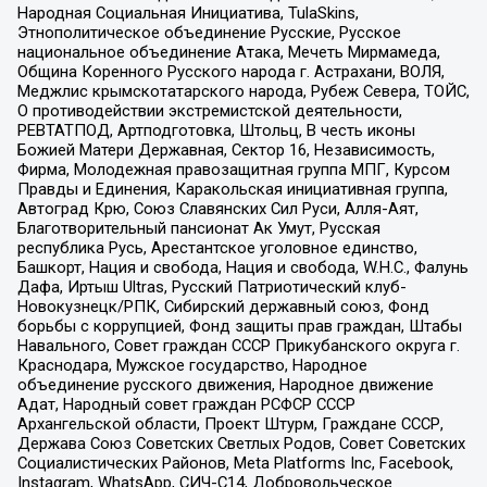
Народная Социальная Инициатива, TulaSkins,
Этнополитическое объединение Русские, Русское
национальное объединение Атака, Мечеть Мирмамеда,
Община Коренного Русского народа г. Астрахани, ВОЛЯ,
Меджлис крымскотатарского народа, Рубеж Севера, ТОЙС,
О противодействии экстремистской деятельности,
РЕВТАТПОД, Артподготовка, Штольц, В честь иконы
Божией Матери Державная, Сектор 16, Независимость,
Фирма, Молодежная правозащитная группа МПГ, Курсом
Правды и Единения, Каракольская инициативная группа,
Автоград Крю, Союз Славянских Сил Руси, Алля-Аят,
Благотворительный пансионат Ак Умут, Русская
республика Русь, Арестантское уголовное единство,
Башкорт, Нация и свобода, Нация и свобода, W.H.С., Фалунь
Дафа, Иртыш Ultras, Русский Патриотический клуб-
Новокузнецк/РПК, Сибирский державный союз, Фонд
борьбы с коррупцией, Фонд защиты прав граждан, Штабы
Навального, Совет граждан СССР Прикубанского округа г.
Краснодара, Мужское государство, Народное
объединение русского движения, Народное движение
Адат, Народный совет граждан РСФСР СССР
Архангельской области, Проект Штурм, Граждане СССР,
Держава Союз Советских Светлых Родов, Совет Советских
Социалистических Районов, Meta Platforms Inc, Facebook,
Instagram, WhatsApp, СИЧ-С14, Добровольческое