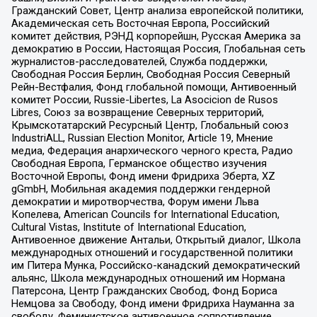
Гражданский Совет, Центр анализа европейской политики,
Академическая сеть Восточная Европа, Российский
комитет действия, РЭНД корпорейшн, Русская Америка за
демократию в России, Настоящая Россия, Глобальная сеть
журналистов-расследователей, Служба поддержки,
Свободная Россия Берлин, Свободная Россия Северный
Рейн-Вестфалия, Фонд глобальной помощи, Антивоенный
комитет России, Russie-Libertes, La Asocicion de Rusos
Libres, Союз за возвращение Северных территорий,
Крымскотатарский Ресурсный Центр, Глобальный союз
IndustriALL, Russian Election Monitor, Article 19, Мнение
медиа, Федерация анархического черного креста, Радио
Свободная Европа, Германское общество изучения
Восточной Европы, Фонд имени Фридриха Эберта, XZ
gGmbH, Мобильная академия поддержки гендерной
демократии и миротворчества, Форум имени Льва
Копелева, American Councils for International Education,
Cultural Vistas, Institute of International Education,
Антивоенное движение Антальи, Открытый диалог, Школа
международных отношений и государственной политики
им Питера Мунка, Российско-канадский демократический
альянс, Школа международных отношений им Нормана
Патерсона, Центр Гражданских Свобод, Фонд Бориса
Немцова за Свободу, Фонд имени Фридриха Науманна за
свободу, Феминистское антивоенное сопротивление,