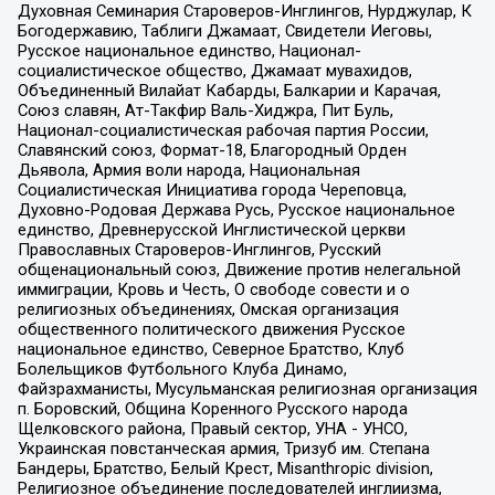
Духовная Семинария Староверов-Инглингов, Нурджулар, К
Богодержавию, Таблиги Джамаат, Свидетели Иеговы,
Русское национальное единство, Национал-
социалистическое общество, Джамаат мувахидов,
Объединенный Вилайат Кабарды, Балкарии и Карачая,
Союз славян, Ат-Такфир Валь-Хиджра, Пит Буль,
Национал-социалистическая рабочая партия России,
Славянский союз, Формат-18, Благородный Орден
Дьявола, Армия воли народа, Национальная
Социалистическая Инициатива города Череповца,
Духовно-Родовая Держава Русь, Русское национальное
единство, Древнерусской Инглистической церкви
Православных Староверов-Инглингов, Русский
общенациональный союз, Движение против нелегальной
иммиграции, Кровь и Честь, О свободе совести и о
религиозных объединениях, Омская организация
общественного политического движения Русское
национальное единство, Северное Братство, Клуб
Болельщиков Футбольного Клуба Динамо,
Файзрахманисты, Мусульманская религиозная организация
п. Боровский, Община Коренного Русского народа
Щелковского района, Правый сектор, УНА - УНСО,
Украинская повстанческая армия, Тризуб им. Степана
Бандеры, Братство, Белый Крест, Misanthropic division,
Религиозное объединение последователей инглиизма,