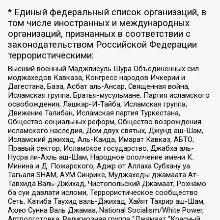
* Единый федеральный список организаций, в
том числе иностранных и международных
организаций, признанных в соответствии с
законодательством Российской Федерации
террористическими:
Высший военный Маджлисуль Шура Объединенных сил
моджахедов Кавказа, Конгресс народов Ичкерии и
Дагестана, База, Асбат аль-Ансар, Священная война,
Исламская группа, Братья-мусульмане, Партия исламского
освобождения, Лашкар-И-Тайба, Исламская группа,
Движение Талибан, Исламская партия Туркестана,
Общество социальных реформ, Общество возрождения
исламского наследия, Дом двух святых, Джунд аш-Шам,
Исламский джихад, Аль-Каида, Имарат Кавказ, АБТО,
Правый сектор, Исламское государство, Джабха аль-
Нусра ли-Ахль аш-Шам, Народное ополчение имени К.
Минина и Д. Пожарского, Аджр от Аллаха Субхану уа
Тагьаля SHAM, АУМ Синрике, Муджахеды джамаата Ат-
Тавхида Валь-Джихад, Чистопольский Джамаат, Рохнамо
ба суи давлати исломи, Террористическое сообщество
Сеть, Катиба Таухид валь-Джихад, Хайят Тахрир аш-Шам,
Ахлю Сунна Валь Джамаа, National Socialism/White Power,
Артподготовка, Религиозная группа “Джамаат “Красный