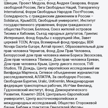
Швеции, Проект Медуза, Фонд Андрея Сахарова, Форум
свободной России, Лига Свободных Наций, Transparеncy
International, Форум Свободных Народов ПостРоссии,
Солидарность с гражданским движением в России –
Solidarus, КрымSOS, Свободный университет, Институт
государственного управления, Форум гражданского
общества Россия, Беллона, Союз жителей островов
Тисима и Хабомаи, Съезд народных депутатов, Гринпис
Интернешнл, Фонд борьбы с коррупцией Инк, Завет
церквей TCCN, Агора, Всемирный фонд природы, BDR
Novaja Gazeta-Europe, Алтай проект, Образовательный дом
прав человека Чернигов, Фонд Дом Прав Человека,
Белорусский дом прав человека имени Бориса Звозскова,
Дом прав человека Тбилиси, Дом прав человека Ереван,
Дом прав человека Крым, Центр дикого лосося, TVR
Studios, ТВ Дождь, Центр европейских исследований им
Вилфрида Мартенса, Сетевое объединение журналистов
расследователей, АЛЛАТРА, За свободную Россию,
Свободная Бурятия, Uralic, UnKremlin, Международная
федерация транспортных рабочих, ИстЧам Финланд,
Гудзоновский институт, Фонд Демократического
Развития, Комитет-2024, Центрально-Европейский
университет, Центр восточноевропейских и
международных исследований, Общество Сторожевой
башни, Библии и трактатов Свидетелей Иеговы,