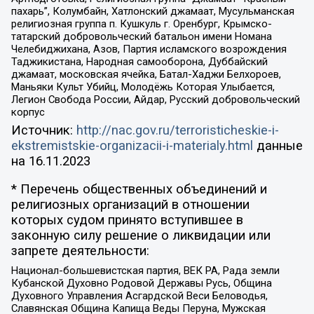
пахарь”, Колумбайн, Хатлонский джамаат, Мусульманская
религиозная группа п. Кушкуль г. Оренбург, Крымско-
татарский добровольческий батальон имени Номана
Челебиджихана, Азов, Партия исламского возрождения
Таджикистана, Народная самооборона, Дуббайский
джамаат, московская ячейка, Батал-Хаджи Белхороев,
Маньяки Культ Убийц, Молодёжь Которая Улыбается,
Легион Свобода России, Айдар, Русский добровольческий
корпус
Источник:
http://nac.gov.ru/terroristicheskie-i-
ekstremistskie-organizacii-i-materialy.html
данные
на
16.11.2023
* Перечень общественных объединений и
религиозных организаций в отношении
которых судом принято вступившее в
законную силу решение о ликвидации или
запрете деятельности:
Национал-большевистская партия, ВЕК РА, Рада земли
Кубанской Духовно Родовой Державы Русь, Община
Духовного Управления Асгардской Веси Беловодья,
Славянская Община Капища Веды Перуна, Мужская