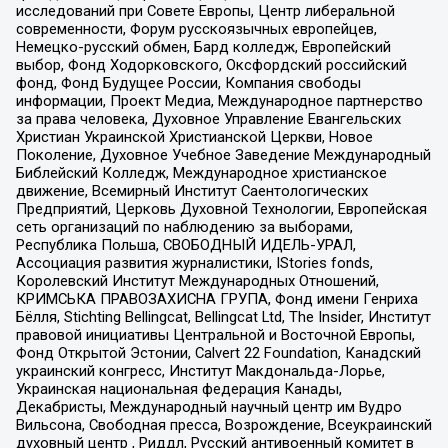
исследований при Совете Европы, Центр либеральной
современности, Форум русскоязычных европейцев,
Немецко-русский обмен, Бард колледж, Европейский
выбор, Фонд Ходорковского, Оксфордский российский
фонд, Фонд Будущее России, Компания свободы
информации, Проект Медиа, Международное партнерство
за права человека, Духовное Управление Евангельских
Христиан Украинской Христианской Церкви, Новое
Поколение, Духовное Учебное Заведение Международный
Библейский Колледж, Международное христианское
движение, Всемирный Институт Саентологических
Предприятий, Церковь Духовной Технологии, Европейская
сеть организаций по наблюдению за выборами,
Республика Польша, СВОБОДНЫЙ ИДЕЛЬ-УРАЛ,
Ассоциация развития журналистики, IStories fonds,
Королевский Институт Международных Отношений,
КРИМСЬКА ПРАВОЗАХИСНА ГРУПА, Фонд имени Генриха
Бёлля, Stichting Bellingcat, Bellingcat Ltd, The Insider, Институт
правовой инициативы Центральной и Восточной Европы,
Фонд Открытой Эстонии, Calvert 22 Foundation, Канадский
украинский конгресс, Институт Макдональда-Лорье,
Украинская национальная федерация Канады,
Декабристы, Международный научный центр им Вудро
Вильсона, Свободная пресса, Возрождение, Всеукраинский
духовный центр , Риддл, Русский антивоенный комитет в