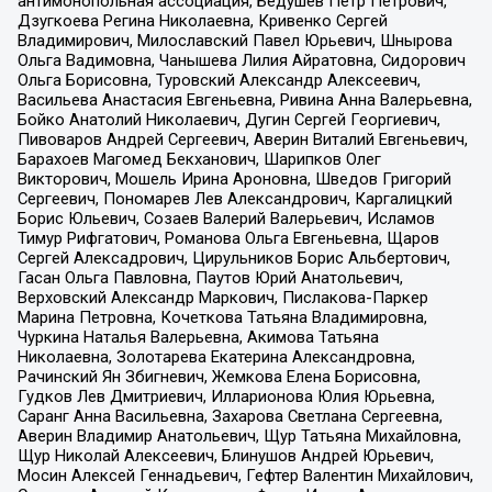
антимонопольная ассоциация, Бедушев Петр Петрович,
Дзугкоева Регина Николаевна, Кривенко Сергей
Владимирович, Милославский Павел Юрьевич, Шнырова
Ольга Вадимовна, Чанышева Лилия Айратовна, Сидорович
Ольга Борисовна, Туровский Александр Алексеевич,
Васильева Анастасия Евгеньевна, Ривина Анна Валерьевна,
Бойко Анатолий Николаевич, Дугин Сергей Георгиевич,
Пивоваров Андрей Сергеевич, Аверин Виталий Евгеньевич,
Барахоев Магомед Бекханович, Шарипков Олег
Викторович, Мошель Ирина Ароновна, Шведов Григорий
Сергеевич, Пономарев Лев Александрович, Каргалицкий
Борис Юльевич, Созаев Валерий Валерьевич, Исламов
Тимур Рифгатович, Романова Ольга Евгеньевна, Щаров
Сергей Алексадрович, Цирульников Борис Альбертович,
Гасан Ольга Павловна, Паутов Юрий Анатольевич,
Верховский Александр Маркович, Пислакова-Паркер
Марина Петровна, Кочеткова Татьяна Владимировна,
Чуркина Наталья Валерьевна, Акимова Татьяна
Николаевна, Золотарева Екатерина Александровна,
Рачинский Ян Збигневич, Жемкова Елена Борисовна,
Гудков Лев Дмитриевич, Илларионова Юлия Юрьевна,
Саранг Анна Васильевна, Захарова Светлана Сергеевна,
Аверин Владимир Анатольевич, Щур Татьяна Михайловна,
Щур Николай Алексеевич, Блинушов Андрей Юрьевич,
Мосин Алексей Геннадьевич, Гефтер Валентин Михайлович,