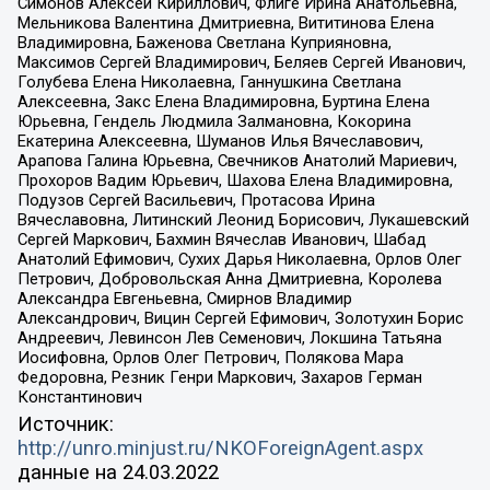
Симонов Алексей Кириллович, Флиге Ирина Анатольевна,
Мельникова Валентина Дмитриевна, Вититинова Елена
Владимировна, Баженова Светлана Куприяновна,
Максимов Сергей Владимирович, Беляев Сергей Иванович,
Голубева Елена Николаевна, Ганнушкина Светлана
Алексеевна, Закс Елена Владимировна, Буртина Елена
Юрьевна, Гендель Людмила Залмановна, Кокорина
Екатерина Алексеевна, Шуманов Илья Вячеславович,
Арапова Галина Юрьевна, Свечников Анатолий Мариевич,
Прохоров Вадим Юрьевич, Шахова Елена Владимировна,
Подузов Сергей Васильевич, Протасова Ирина
Вячеславовна, Литинский Леонид Борисович, Лукашевский
Сергей Маркович, Бахмин Вячеслав Иванович, Шабад
Анатолий Ефимович, Сухих Дарья Николаевна, Орлов Олег
Петрович, Добровольская Анна Дмитриевна, Королева
Александра Евгеньевна, Смирнов Владимир
Александрович, Вицин Сергей Ефимович, Золотухин Борис
Андреевич, Левинсон Лев Семенович, Локшина Татьяна
Иосифовна, Орлов Олег Петрович, Полякова Мара
Федоровна, Резник Генри Маркович, Захаров Герман
Константинович
Источник:
http://unro.minjust.ru/NKOForeignAgent.aspx
данные на
24.03.2022