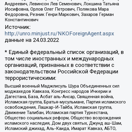
Андреевич, Левинсон Лев Семенович, Локшина Татьяна
Иосифовна, Орлов Олег Петрович, Полякова Мара
Федоровна, Резник Генри Маркович, Захаров Герман
Константинович
Источник:
http://unro.minjust.ru/NKOForeignAgent.aspx
данные на
24.03.2022
* Единый федеральный список организаций, в
том числе иностранных и международных
организаций, признанных в соответствии с
законодательством Российской Федерации
террористическими:
Высший военный Маджлисуль Шура Объединенных сил
моджахедов Кавказа, Конгресс народов Ичкерии и
Дагестана, База, Асбат аль-Ансар, Священная война,
Исламская группа, Братья-мусульмане, Партия исламского
освобождения, Лашкар-И-Тайба, Исламская группа,
Движение Талибан, Исламская партия Туркестана,
Общество социальных реформ, Общество возрождения
исламского наследия, Дом двух святых, Джунд аш-Шам,
Исламский джихад, Аль-Каида, Имарат Кавказ, АБТО,