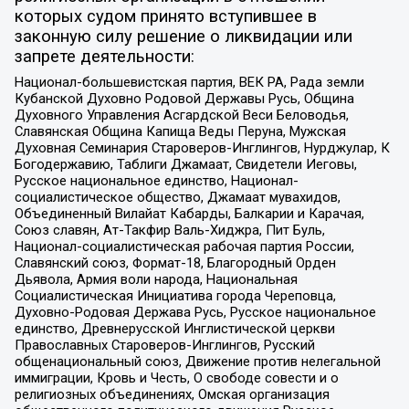
которых судом принято вступившее в
законную силу решение о ликвидации или
запрете деятельности:
Национал-большевистская партия, ВЕК РА, Рада земли
Кубанской Духовно Родовой Державы Русь, Община
Духовного Управления Асгардской Веси Беловодья,
Славянская Община Капища Веды Перуна, Мужская
Духовная Семинария Староверов-Инглингов, Нурджулар, К
Богодержавию, Таблиги Джамаат, Свидетели Иеговы,
Русское национальное единство, Национал-
социалистическое общество, Джамаат мувахидов,
Объединенный Вилайат Кабарды, Балкарии и Карачая,
Союз славян, Ат-Такфир Валь-Хиджра, Пит Буль,
Национал-социалистическая рабочая партия России,
Славянский союз, Формат-18, Благородный Орден
Дьявола, Армия воли народа, Национальная
Социалистическая Инициатива города Череповца,
Духовно-Родовая Держава Русь, Русское национальное
единство, Древнерусской Инглистической церкви
Православных Староверов-Инглингов, Русский
общенациональный союз, Движение против нелегальной
иммиграции, Кровь и Честь, О свободе совести и о
религиозных объединениях, Омская организация