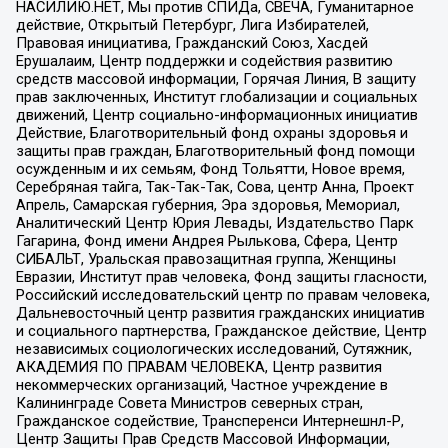
НАСИЛИЮ.НЕТ, Мы против СПИДа, СВЕЧА, Гуманитарное
действие, Открытый Петербург, Лига Избирателей,
Правовая инициатива, Гражданский Союз, Хасдей
Ерушалаим, Центр поддержки и содействия развитию
средств массовой информации, Горячая Линия, В защиту
прав заключенных, Институт глобализации и социальных
движений, Центр социально-информационных инициатив
Действие, Благотворительный фонд охраны здоровья и
защиты прав граждан, Благотворительный фонд помощи
осужденным и их семьям, Фонд Тольятти, Новое время,
Серебряная тайга, Так-Так-Так, Сова, центр Анна, Проект
Апрель, Самарская губерния, Эра здоровья, Мемориал,
Аналитический Центр Юрия Левады, Издательство Парк
Гагарина, Фонд имени Андрея Рылькова, Сфера, Центр
СИБАЛЬТ, Уральская правозащитная группа, Женщины
Евразии, Институт прав человека, Фонд защиты гласности,
Российский исследовательский центр по правам человека,
Дальневосточный центр развития гражданских инициатив
и социального партнерства, Гражданское действие, Центр
независимых социологических исследований, Сутяжник,
АКАДЕМИЯ ПО ПРАВАМ ЧЕЛОВЕКА, Центр развития
некоммерческих организаций, Частное учреждение в
Калининграде Совета Министров северных стран,
Гражданское содействие, Трансперенси Интернешнл-Р,
Центр Защиты Прав Средств Массовой Информации,