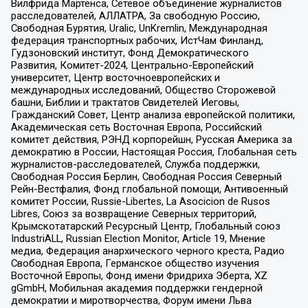
Вилфрида Мартенса, Сетевое объединение журналистов
расследователей, АЛЛАТРА, За свободную Россию,
Свободная Бурятия, Uralic, UnKremlin, Международная
федерация транспортных рабочих, ИстЧам Финланд,
Гудзоновский институт, Фонд Демократического
Развития, Комитет-2024, Центрально-Европейский
университет, Центр восточноевропейских и
международных исследований, Общество Сторожевой
башни, Библии и трактатов Свидетелей Иеговы,
Гражданский Совет, Центр анализа европейской политики,
Академическая сеть Восточная Европа, Российский
комитет действия, РЭНД корпорейшн, Русская Америка за
демократию в России, Настоящая Россия, Глобальная сеть
журналистов-расследователей, Служба поддержки,
Свободная Россия Берлин, Свободная Россия Северный
Рейн-Вестфалия, Фонд глобальной помощи, Антивоенный
комитет России, Russie-Libertes, La Asocicion de Rusos
Libres, Союз за возвращение Северных территорий,
Крымскотатарский Ресурсный Центр, Глобальный союз
IndustriALL, Russian Election Monitor, Article 19, Мнение
медиа, Федерация анархического черного креста, Радио
Свободная Европа, Германское общество изучения
Восточной Европы, Фонд имени Фридриха Эберта, XZ
gGmbH, Мобильная академия поддержки гендерной
демократии и миротворчества, Форум имени Льва