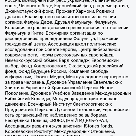
Россия, Всемирный конгресс украинцев, Атлантический
совет, Человек в беде, Европейский фонд за демократию,
Джеймстаунский фонд, Прожект Хармони, Родники
дракона, Врачи против насильственного извлечения
органов, Фалунь Дафа, Друзья Фалуньгун, Фалуньгун,
Коалиция по расследованию преследования в отношении
Фалуньгун в Китае, Всемирная организация по
расследованию преследований Фалуньгун, Пражский
гражданский центр, Ассоциация школ политических
исследований при Совете Европы, Центр либеральной
современности, Форум русскоязычных европейцев,
Немецко-русский обмен, Бард колледж, Европейский
выбор, Фонд Ходорковского, Оксфордский российский
фонд, Фонд Будущее России, Компания свободы
информации, Проект Медиа, Международное партнерство
за права человека, Духовное Управление Евангельских
Христиан Украинской Христианской Церкви, Новое
Поколение, Духовное Учебное Заведение Международный
Библейский Колледж, Международное христианское
движение, Всемирный Институт Саентологических
Предприятий, Церковь Духовной Технологии, Европейская
сеть организаций по наблюдению за выборами,
Республика Польша, СВОБОДНЫЙ ИДЕЛЬ-УРАЛ,
Ассоциация развития журналистики, IStories fonds,
Королевский Институт Международных Отношений,