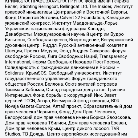
КРИМСЬКА ПРАВОЗАХИСНА ГРУПА, Фонд имени Генриха
Бёлля, Stichting Bellingcat, Bellingcat Ltd, The Insider, Институт
правовой инициативы Центральной и Восточной Европы,
Фонд Открытой Эстонии, Calvert 22 Foundation, Канадский
украинский конгресс, Институт Макдональда-Лорье,
Украинская национальная федерация Канады,
Декабристы, Международный научный центр им Вудро
Вильсона, Свободная пресса, Возрождение, Всеукраинский
духовный центр , Риддл, Русский антивоенный комитет в
Швеции, Проект Медуза, Фонд Андрея Сахарова, Форум
свободной России, Лига Свободных Наций, Transparеncy
International, Форум Свободных Народов ПостРоссии,
Солидарность с гражданским движением в России –
Solidarus, КрымSOS, Свободный университет, Институт
государственного управления, Форум гражданского
общества Россия, Беллона, Союз жителей островов
Тисима и Хабомаи, Съезд народных депутатов, Гринпис
Интернешнл, Фонд борьбы с коррупцией Инк, Завет
церквей TCCN, Агора, Всемирный фонд природы, BDR
Novaja Gazeta-Europe, Алтай проект, Образовательный дом
прав человека Чернигов, Фонд Дом Прав Человека,
Белорусский дом прав человека имени Бориса Звозскова,
Дом прав человека Тбилиси, Дом прав человека Ереван,
Дом прав человека Крым, Центр дикого лосося, TVR
Studios, ТВ Дождь, Центр европейских исследований им