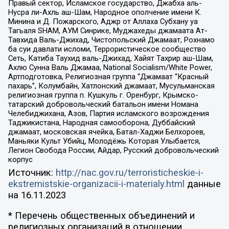
Правый сектор, Исламское государство, Джабха аль-
Нусра ли-Ахль аш-Шам, Народное ополчение имени К.
Минина и Д. Пожарского, Аджр от Аллаха Субхану уа
Тагьаля SHAM, АУМ Синрике, Муджахеды джамаата Ат-
Тавхида Валь-Джихад, Чистопольский Джамаат, Рохнамо
ба суи давлати исломи, Террористическое сообщество
Сеть, Катиба Таухид валь-Джихад, Хайят Тахрир аш-Шам,
Ахлю Сунна Валь Джамаа, National Socialism/White Power,
Артподготовка, Религиозная группа “Джамаат “Красный
пахарь”, Колумбайн, Хатлонский джамаат, Мусульманская
религиозная группа п. Кушкуль г. Оренбург, Крымско-
татарский добровольческий батальон имени Номана
Челебиджихана, Азов, Партия исламского возрождения
Таджикистана, Народная самооборона, Дуббайский
джамаат, московская ячейка, Батал-Хаджи Белхороев,
Маньяки Культ Убийц, Молодёжь Которая Улыбается,
Легион Свобода России, Айдар, Русский добровольческий
корпус
Источник:
http://nac.gov.ru/terroristicheskie-i-
ekstremistskie-organizacii-i-materialy.html
данные
на
16.11.2023
* Перечень общественных объединений и
религиозных организаций в отношении