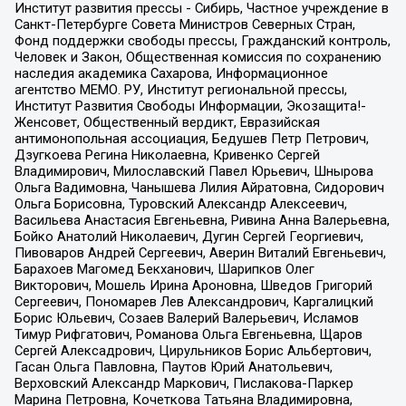
Институт развития прессы - Сибирь, Частное учреждение в
Санкт-Петербурге Совета Министров Северных Стран,
Фонд поддержки свободы прессы, Гражданский контроль,
Человек и Закон, Общественная комиссия по сохранению
наследия академика Сахарова, Информационное
агентство МЕМО. РУ, Институт региональной прессы,
Институт Развития Свободы Информации, Экозащита!-
Женсовет, Общественный вердикт, Евразийская
антимонопольная ассоциация, Бедушев Петр Петрович,
Дзугкоева Регина Николаевна, Кривенко Сергей
Владимирович, Милославский Павел Юрьевич, Шнырова
Ольга Вадимовна, Чанышева Лилия Айратовна, Сидорович
Ольга Борисовна, Туровский Александр Алексеевич,
Васильева Анастасия Евгеньевна, Ривина Анна Валерьевна,
Бойко Анатолий Николаевич, Дугин Сергей Георгиевич,
Пивоваров Андрей Сергеевич, Аверин Виталий Евгеньевич,
Барахоев Магомед Бекханович, Шарипков Олег
Викторович, Мошель Ирина Ароновна, Шведов Григорий
Сергеевич, Пономарев Лев Александрович, Каргалицкий
Борис Юльевич, Созаев Валерий Валерьевич, Исламов
Тимур Рифгатович, Романова Ольга Евгеньевна, Щаров
Сергей Алексадрович, Цирульников Борис Альбертович,
Гасан Ольга Павловна, Паутов Юрий Анатольевич,
Верховский Александр Маркович, Пислакова-Паркер
Марина Петровна, Кочеткова Татьяна Владимировна,