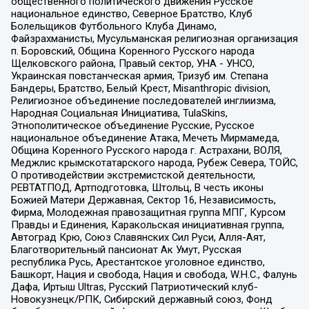
общественного политического движения Русское
национальное единство, Северное Братство, Клуб
Болельщиков Футбольного Клуба Динамо,
Файзрахманисты, Мусульманская религиозная организация
п. Боровский, Община Коренного Русского народа
Щелковского района, Правый сектор, УНА - УНСО,
Украинская повстанческая армия, Тризуб им. Степана
Бандеры, Братство, Белый Крест, Misanthropic division,
Религиозное объединение последователей инглиизма,
Народная Социальная Инициатива, TulaSkins,
Этнополитическое объединение Русские, Русское
национальное объединение Атака, Мечеть Мирмамеда,
Община Коренного Русского народа г. Астрахани, ВОЛЯ,
Меджлис крымскотатарского народа, Рубеж Севера, ТОЙС,
О противодействии экстремистской деятельности,
РЕВТАТПОД, Артподготовка, Штольц, В честь иконы
Божией Матери Державная, Сектор 16, Независимость,
Фирма, Молодежная правозащитная группа МПГ, Курсом
Правды и Единения, Каракольская инициативная группа,
Автоград Крю, Союз Славянских Сил Руси, Алля-Аят,
Благотворительный пансионат Ак Умут, Русская
республика Русь, Арестантское уголовное единство,
Башкорт, Нация и свобода, Нация и свобода, W.H.С., Фалунь
Дафа, Иртыш Ultras, Русский Патриотический клуб-
Новокузнецк/РПК, Сибирский державный союз, Фонд