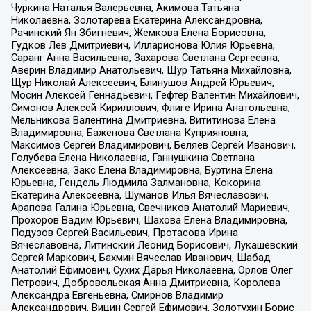
Чуркина Наталья Валерьевна, Акимова Татьяна
Николаевна, Золотарева Екатерина Александровна,
Рачинский Ян Збигневич, Жемкова Елена Борисовна,
Гудков Лев Дмитриевич, Илларионова Юлия Юрьевна,
Саранг Анна Васильевна, Захарова Светлана Сергеевна,
Аверин Владимир Анатольевич, Щур Татьяна Михайловна,
Щур Николай Алексеевич, Блинушов Андрей Юрьевич,
Мосин Алексей Геннадьевич, Гефтер Валентин Михайлович,
Симонов Алексей Кириллович, Флиге Ирина Анатольевна,
Мельникова Валентина Дмитриевна, Вититинова Елена
Владимировна, Баженова Светлана Куприяновна,
Максимов Сергей Владимирович, Беляев Сергей Иванович,
Голубева Елена Николаевна, Ганнушкина Светлана
Алексеевна, Закс Елена Владимировна, Буртина Елена
Юрьевна, Гендель Людмила Залмановна, Кокорина
Екатерина Алексеевна, Шуманов Илья Вячеславович,
Арапова Галина Юрьевна, Свечников Анатолий Мариевич,
Прохоров Вадим Юрьевич, Шахова Елена Владимировна,
Подузов Сергей Васильевич, Протасова Ирина
Вячеславовна, Литинский Леонид Борисович, Лукашевский
Сергей Маркович, Бахмин Вячеслав Иванович, Шабад
Анатолий Ефимович, Сухих Дарья Николаевна, Орлов Олег
Петрович, Добровольская Анна Дмитриевна, Королева
Александра Евгеньевна, Смирнов Владимир
Александрович, Вицин Сергей Ефимович, Золотухин Борис