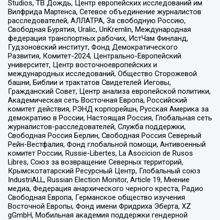
Studios, ТВ Дождь, Центр европейских исследований им
Вилфрида Мартенса, Сетевое объединение журналистов
расследователей, АЛЛАТРА, За свободную Россию,
Свободная Бурятия, Uralic, UnKremlin, Международная
федерация транспортных рабочих, ИстЧам Финланд,
Гудзоновский институт, Фонд Демократического
Развития, Комитет-2024, Центрально-Европейский
университет, Центр восточноевропейских и
международных исследований, Общество Сторожевой
башни, Библии и трактатов Свидетелей Иеговы,
Гражданский Совет, Центр анализа европейской политики,
Академическая сеть Восточная Европа, Российский
комитет действия, РЭНД корпорейшн, Русская Америка за
демократию в России, Настоящая Россия, Глобальная сеть
журналистов-расследователей, Служба поддержки,
Свободная Россия Берлин, Свободная Россия Северный
Рейн-Вестфалия, Фонд глобальной помощи, Антивоенный
комитет России, Russie-Libertes, La Asocicion de Rusos
Libres, Союз за возвращение Северных территорий,
Крымскотатарский Ресурсный Центр, Глобальный союз
IndustriALL, Russian Election Monitor, Article 19, Мнение
медиа, Федерация анархического черного креста, Радио
Свободная Европа, Германское общество изучения
Восточной Европы, Фонд имени Фридриха Эберта, XZ
gGmbH, Мобильная академия поддержки гендерной