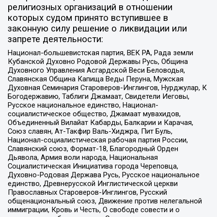
религиозных организаций в отношении
которых судом принято вступившее в
законную силу решение о ликвидации или
запрете деятельности:
Национал-большевистская партия, ВЕК РА, Рада земли
Кубанской Духовно Родовой Державы Русь, Община
Духовного Управления Асгардской Веси Беловодья,
Славянская Община Капища Веды Перуна, Мужская
Духовная Семинария Староверов-Инглингов, Нурджулар, К
Богодержавию, Таблиги Джамаат, Свидетели Иеговы,
Русское национальное единство, Национал-
социалистическое общество, Джамаат мувахидов,
Объединенный Вилайат Кабарды, Балкарии и Карачая,
Союз славян, Ат-Такфир Валь-Хиджра, Пит Буль,
Национал-социалистическая рабочая партия России,
Славянский союз, Формат-18, Благородный Орден
Дьявола, Армия воли народа, Национальная
Социалистическая Инициатива города Череповца,
Духовно-Родовая Держава Русь, Русское национальное
единство, Древнерусской Инглистической церкви
Православных Староверов-Инглингов, Русский
общенациональный союз, Движение против нелегальной
иммиграции, Кровь и Честь, О свободе совести и о