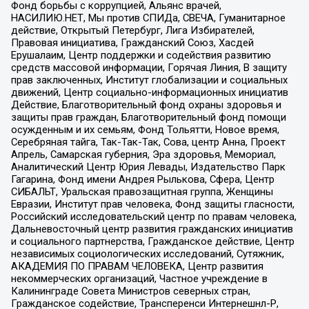
Фонд борьбы с коррупцией, Альянс врачей,
НАСИЛИЮ.НЕТ, Мы против СПИДа, СВЕЧА, Гуманитарное
действие, Открытый Петербург, Лига Избирателей,
Правовая инициатива, Гражданский Союз, Хасдей
Ерушалаим, Центр поддержки и содействия развитию
средств массовой информации, Горячая Линия, В защиту
прав заключенных, Институт глобализации и социальных
движений, Центр социально-информационных инициатив
Действие, Благотворительный фонд охраны здоровья и
защиты прав граждан, Благотворительный фонд помощи
осужденным и их семьям, Фонд Тольятти, Новое время,
Серебряная тайга, Так-Так-Так, Сова, центр Анна, Проект
Апрель, Самарская губерния, Эра здоровья, Мемориал,
Аналитический Центр Юрия Левады, Издательство Парк
Гагарина, Фонд имени Андрея Рылькова, Сфера, Центр
СИБАЛЬТ, Уральская правозащитная группа, Женщины
Евразии, Институт прав человека, Фонд защиты гласности,
Российский исследовательский центр по правам человека,
Дальневосточный центр развития гражданских инициатив
и социального партнерства, Гражданское действие, Центр
независимых социологических исследований, Сутяжник,
АКАДЕМИЯ ПО ПРАВАМ ЧЕЛОВЕКА, Центр развития
некоммерческих организаций, Частное учреждение в
Калининграде Совета Министров северных стран,
Гражданское содействие, Трансперенси Интернешнл-Р,