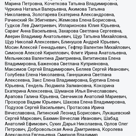
Марина Петровна, Кочеткова Татьяна Владимировна,
Чуркина Наталья Валерьевна, Акимова Татьяна
Николаевна, Золотарева Екатерина Александровна,
Рачинский Ян Збигневич, Жемкова Елена Борисовна,
Гудков Лев Дмитриевич, Илларионова Юлия Юрьевна,
Саранг Анна Васильевна, Захарова Светлана Сергеевна,
Аверин Владимир Анатольевич, Щур Татьяна Михайловна,
Щур Николай Алексеевич, Блинушов Андрей Юрьевич,
Мосин Алексей Геннадьевич, Гефтер Валентин Михайлович,
Симонов Алексей Кириллович, Флиге Ирина Анатольевна,
Мельникова Валентина Дмитриевна, Вититинова Елена
Владимировна, Баженова Светлана Куприяновна,
Максимов Сергей Владимирович, Беляев Сергей Иванович,
Голубева Елена Николаевна, Ганнушкина Светлана
Алексеевна, Закс Елена Владимировна, Буртина Елена
Юрьевна, Гендель Людмила Залмановна, Кокорина
Екатерина Алексеевна, Шуманов Илья Вячеславович,
Арапова Галина Юрьевна, Свечников Анатолий Мариевич,
Прохоров Вадим Юрьевич, Шахова Елена Владимировна,
Подузов Сергей Васильевич, Протасова Ирина
Вячеславовна, Литинский Леонид Борисович, Лукашевский
Сергей Маркович, Бахмин Вячеслав Иванович, Шабад
Анатолий Ефимович, Сухих Дарья Николаевна, Орлов Олег
Петрович, Добровольская Анна Дмитриевна, Королева
Александра Евгеньевна, Смирнов Владимир