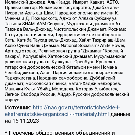
Исламский джихад, Аль-Каида, Имарат Кавказ, АБТО,
Правый сектор, Исламское государство, Джабха аль-
Нусра ли-Ахль аш-Шам, Народное ополчение имени К.
Минина и Д. Пожарского, Аджр от Аллаха Субхану уа
Тагьаля SHAM, АУМ Синрике, Муджахеды джамаата Ат-
Тавхида Валь-Джихад, Чистопольский Джамаат, Рохнамо
ба суи давлати исломи, Террористическое сообщество
Сеть, Катиба Таухид валь-Джихад, Хайят Тахрир аш-Шам,
Ахлю Сунна Валь Джамаа, National Socialism/White Power,
Артподготовка, Религиозная группа “Джамаат “Красный
пахарь”, Колумбайн, Хатлонский джамаат, Мусульманская
религиозная группа п. Кушкуль г. Оренбург, Крымско-
татарский добровольческий батальон имени Номана
Челебиджихана, Азов, Партия исламского возрождения
Таджикистана, Народная самооборона, Дуббайский
джамаат, московская ячейка, Батал-Хаджи Белхороев,
Маньяки Культ Убийц, Молодёжь Которая Улыбается,
Легион Свобода России, Айдар, Русский добровольческий
корпус
Источник:
http://nac.gov.ru/terroristicheskie-i-
ekstremistskie-organizacii-i-materialy.html
данные
на
16.11.2023
* Перечень общественных объединений и