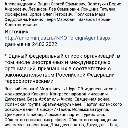
Александрович, Вицин Сергей Ефимович, Золотухин Борис
Андреевич, Левинсон Лев Семенович, Локшина Татьяна
Иосифовна, Орлов Олег Петрович, Полякова Мара
Федоровна, Резник Генри Маркович, Захаров Герман
Константинович
Источник:
http://unro.minjust.ru/NKOForeignAgent.aspx
данные на
24.03.2022
* Единый федеральный список организаций, в
том числе иностранных и международных
организаций, признанных в соответствии с
законодательством Российской Федерации
террористическими:
Высший военный Маджлисуль Шура Объединенных сил
моджахедов Кавказа, Конгресс народов Ичкерии и
Дагестана, База, Асбат аль-Ансар, Священная война,
Исламская группа, Братья-мусульмане, Партия исламского
освобождения, Лашкар-И-Тайба, Исламская группа,
Движение Талибан, Исламская партия Туркестана,
Общество социальных реформ, Общество возрождения
исламского наследия, Дом двух святых, Джунд аш-Шам,