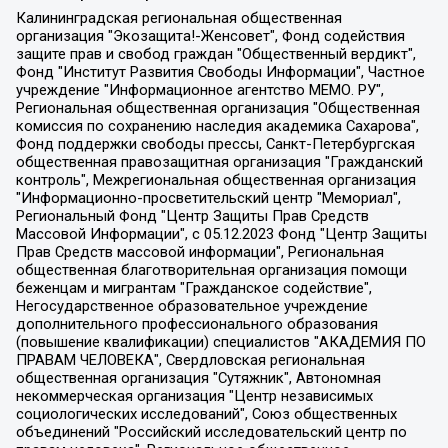
Калининградская региональная общественная организация "Экозащита!-Женсовет", Фонд содействия защите прав и свобод граждан "Общественный вердикт", Фонд "Институт Развития Свободы Информации", Частное учреждение "Информационное агентство МЕМО. РУ", Региональная общественная организация "Общественная комиссия по сохранению наследия академика Сахарова", Фонд поддержки свободы прессы, Санкт-Петербургская общественная правозащитная организация "Гражданский контроль", Межрегиональная общественная организация "Информационно-просветительский центр "Мемориал", Региональный Фонд "Центр Защиты Прав Средств Массовой Информации", с 05.12.2023 Фонд "Центр Защиты Прав Средств массовой информации", Региональная общественная благотворительная организация помощи беженцам и мигрантам "Гражданское содействие", Негосударственное образовательное учреждение дополнительного профессионального образования (повышение квалификации) специалистов "АКАДЕМИЯ ПО ПРАВАМ ЧЕЛОВЕКА", Свердловская региональная общественная организация "Сутяжник", Автономная некоммерческая организация "Центр независимых социологических исследований", Союз общественных объединений "Российский исследовательский центр по правам человека", Региональное общественное учреждение научно-информационный центр "МЕМОРИАЛ", Некоммерческая организация "Фонд защиты гласности", Автономная некоммерческая организация "Институт прав человека", Городская общественная организация "Екатеринбургское общество "МЕМОРИАЛ", Городская общественная организация "Рязанское историко-просветительское и правозащитное общество "Мемориал" (Рязанский Мемориал), Челябинский региональный орган общественной самодеятельности – женское общественное объединение "Женщины Евразии", Челябинский региональный орган общественной самодеятельности "Уральская правозащитная группа", Фонд содействия защите здоровья и социальной справедливости имени Андрея Рылькова, Автономная Некоммерческая Организация "Аналитический Центр Юрия Левады", Автономная некоммерческая организация социальной поддержки населения "Проект Апрель", Региональная общественная организация помощи женщинам и детям, находящимся в кризисной ситуации "Информационно-методический центр "Анна", Фонд содействия развитию массовых коммуникаций и правовому просвещению "Так-так-Так", Фонд содействия устойчивому развитию "Серебряная тайга", Свердловский региональный общественный фонд социальных проектов "Новое время", "Idel.Реалии", Кавказ.Реалии, Крым.Реалии, Телеканал Настоящее Время, Татаро-башкирская служба Радио Свобода (Azatliq Radiosi), Радио Свободная Европа/Радио Свобода (PCE/PC), "Сибирь.Реалии", "Фактограф", Благотворительный фонд помощи осужденным и их семьям, Автономная некоммерческая организация "Институт глобализации и социальных движений", Фонд "В защиту прав заключенных", Частное учреждение "Центр поддержки и содействия развитию средств массовой информации", Пензенский региональный общественный благотворительный фонд "Гражданский союз", "Север.Реалии", Некоммерческая организация Фонд "Правовая инициатива", Общество с ограниченной ответственностью "Радио Свободная Европа/Радио Свобода", Чешское информационное агентство "MEDIUM-ORIENT", Красноярская региональная общественная организация "Мы против СПИДа", Камалягин Денис Николаевич, Маркелов Сергей Евгеньевич, Пономарев Лев Александрович, Савицкая Людмила Алексеевна, Автономная некоммерческая организация "Центр по работе с проблемой насилия "НАСИЛИЮ.НЕТ", Межрегиональный профессиональный союз работников здравоохранения "Альянс врачей", Юридическое лицо, зарегистрированное в Латвийской Республике, SIA "Medusa Project" (регистрационный номер 40103797863, дата регистрации 10.06.2014), Некоммерческая организация "Фонд по борьбе с коррупцией", Автономная некоммерческая организация "Институт права и публичной политики", Баданин Роман Сергеевич, Гликин Максим Александрович, Железнова Мария Михайловна, Лукьянова Юлия Сергеевна, Маетная Елизавета Витальевна, Маняхин Петр Борисович, Чуракова Ольга Владимировна, Ярош Юлия Петровна, Юридическое лицо "The Insider SIA", зарегистрированное в Риге, Латвийская Республика (дата регистрации 26.06.2015), являющееся администратором доменного имени интернет-издания "The Insider SIA", https://theins.ru, Постернак Алексей Евгеньевич, Рубин Михаил Аркадьевич, Анин Роман Александрович, Юридическое лицо Istories fonds, зарегистрированное в Латвийской Республике (регистрационный номер 50008295751, дата регистрации 24.02.2020), Великовский Дмитрий Александрович, Долинина Ирина Николаевна, Мароховская Алеся Алексеевна, Шлейнов Роман Юрьевич, Шмагун Олеся Валентиновна, Общество с ограниченной ответственностью "Альтаир 2021", Общество с ограниченной ответственностью "Вега 2021", Общество с ограниченной ответственностью "Главный редактор 2021", Общество с ограниченной ответственностью "Ромашки монолит", Важенков Артем Валерьевич, Ивановская областная общественная организация "Центр гендерных исследований", Гурман Юрий Альбертович, Медиапроект "ОВД-Инфо", Егоров Владимир Владимирович, Жилинский Владимир Александрович, Общество с ограниченной ответственностью "ЗП", Иванова София Юрьевна, Карезина Инна Павловна, Кильтау Екатерина Викторовна, Петров Алексей Викторович, Пискунов Сергей Евгеньевич, Смирнов Сергей Сергеевич, Тихонов Михаил Сергеевич, Общество с ограниченной ответственностью "ЖУРНАЛИСТ-ИНОСТРАННЫЙ АГЕНТ", Арапова Галина Юрьевна, Вольтская Татьяна Анатольевна, Американская компания "Mason G.E.S. Anonymous Foundation" (США), являющаяся владельцем интернет-издания https://mnews.world/, Компания "Stichting Bellingcat", зарегистрированная в Нидерландах (дата регистрации 11.07.2018), Захаров Андрей Вячеславович, Клепиковская Екатерина Дмитриевна, Общество с ограниченной ответственностью "МЕМО", Перл Роман Александрович, Симонов Евгений Алексеевич, Соловьева Елена Анатольевна, Сотников Даниил Владимирович, Сурначева Елизавета Дмитриевна, Автономная некоммерческая организация по защите прав человека и информированию населения "Якутия – Наше Мнение", Общество с ограниченной ответственностью "Москоу диджитал медиа", с 26.01.2023 Общество с ограниченной ответственностью "Чайка Белые сады", Ветошкина Валерия Валерьевна, Заговора Максим Александрович, Межрегиональное общественное движение "Российская ЛГБТ - сеть", Оленичев Максим Владимирович, Павлов Иван Юрьевич, Скворцова Елена Сергеевна, Общество с ограниченной ответственностью "Как бы инагент", Кочетков Игорь Викторович, Общество с ограниченной ответственностью "Честные выборы", Еланчик Олег Александрович, Общество с ограниченной ответственностью "Нобелевский призыв", Гималова Регина Эмилевна, Григорьев Андрей Валерьевич, Григорьева Алина Александровна, Ассоциация по содействию защите прав призывников, альтернативнослужащих и военнослужащих "Правозащитная группа "Гражданин.Армия.Право", Хисамова Регина Фаритовна, Автономная некоммерческая организация по реализации социально-правовых программ "Лилит", Дальневосточное общественное движение "Маяк", Санкт-Петербургская ЛГБТ-инициативная группа "Выход", Инициативная группа ЛГБТ+ "Реверс", Алексеев Андрей Викторович, Бекбулатова Таисия Львовна, Беляев Иван Михайлович, Владыкина Елена Сергеевна, Гельман Марат Александрович, Никульшина Вероника Юрьевна, Толоконникова Надежда Андреевна, Шендерович Виктор Анатольевич, Общество с ограниченной ответственностью "Данное сообщение", Общество с ограниченной ответственностью Издательский дом "Новая глава", Айнбиндер Александра Александровна, Московский комьюнити-центр для ЛГБТ+инициатив, Благотворительный фонд развития филантропии, Deutsche Welle (Германия, Kurt-Schumacher-Strasse 3, 53113 Bonn), Борзунова Мария Михайловна, Воробьев Виктор Викторович, Голубева Анна Львовна, Константинова Алла Михайловна, Малкова Ирина Владимировна, Мурадов Мурад Абдулгалимович, Осетинская Елизавета Николаевна, Понасенков Евгений Николаевич, Ганапольский Матвей Юрьевич, Киселев Евгений Алексеевич, Борухович Ирина Григорьевна, Дремин Иван Тимофеевич, Дубровский Дмитрий Викторович, Красноярская региональная общественная организация поддержки и развития альтернативных образовательных технологий и межкультурных коммуникаций "ИНТЕРРА", Маяковская Екатерина Алексеевна, Фейгин Марк Захарович, Филимонов Андрей Викторович, Дзугкоева Регина Николаевна, Доброхотов Роман Александрович, Дудь Юрий Александрович, Елкин Сергей Владимирович, Кругликов Кирилл Игоревич, Сабунаева Мария Леонидовна, Семенов Алексей Владимирович, Шаинян Карен Багратович, Шульман Екатерина Михайловна, Асафьев Артур Валерьевич, Вахштайн Виктор Семенович, Венедиктов Алексей Алексеевич, Лушникова Екатерина Евгеньевна, Волков Леонид Михайлович, Невзоров Александр Глебович, Пархоменко Сергей Борисович, Сироткин Ярослав Николаевич, Кара-Мурза Владимир Владимирович, Баранова Наталья Владимировна, Гозман Леонид Яковлевич, Кагарлицкий Борис Юльевич, Климарев Михаил Валерьевич, Милов Владимир Станиславович, Автономная некоммерческая организация Краснодарский центр современного искусства "Типография", Моргенштерн Алишер Тагирович, Соболь Любовь Эдуардовна, Общество с ограниченной ответственностью "ЛИЗА НОРМ", Каспаров Гарри Кимович, Ходорковский Михаил Борисович, Общество с ограниченной ответственностью "Апрельские тезисы", Данилович Ирина Брониславовна, Кашин Олег Владимирович, Петров Николай Владимирович, Пивоваров Алексей Владимирович, Соколов Михаил Владимирович, Цветкова Юлия Владимировна, Чичваркин Евгений Александрович, Комитет против пыток/Команда против пыток, Общество с ограниченной ответственностью "Первый научный", Общество с ограниченной ответственностью "Вертолет и ко", Белоцерковская Вероника Борисовна, Кац Максим Евгеньевич, Лазарева Татьяна Юрьевна, Шаведдинов Руслан Табризович, Яшин Илья Валерьевич, Общество с ограниченной ответственностью "Иноагент ААВ", Алешковский Дмитрий Петрович, Альбац Евгения Марковна, Быков Дмитрий Львович, Галямина Юлия Евгеньевна, Лойко Сергей Леонидович, Мартынов Кирилл Константинович, Медведев Сергей Александрович, Крашенинников Федор Геннадиевич, Гордеева Катерина Вл