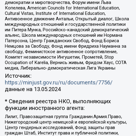
демократии и миротворчества, Форум имени Льва
Копелева, American Councils for International Education,
Cultural Vistas, Institute of International Education,
Антивоенное движение Антальи, Открытый диалог, Школа
международных отношений и государственной политики
им Питера Мунка, Российско-канадский демократический
альянс, Школа международных отношений им Нормана
Патерсона, Центр Гражданских Свобод, Фонд Бориса
Немцова за Свободу, Фонд имени Фридриха Науманна за
свободу, Феминистское антивоенное сопротивление,
Комитет независимости Ингушетии, Прометей, Stop
Occupation of Karelia, Вернись живым, Фридом Хаус, СОТА
медиа, Либерально-демократическая Лига Украины
Источник:
https://minjust.gov.ru/ru/documents/7756/
данные на
13.05.2024
* Сведения реестра НКО, выполняющих
функции иностранного агента:
Лилит, Правозащитная группа Гражданин.Армия.Право,
Нижегородский центр немецкой и европейской культуры,
Центр гендерных исследований, Фонд защиты прав
граждан Штаб, Институт права и публичной политики,