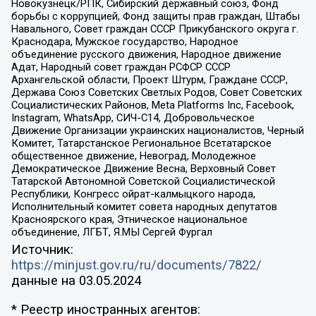
Новокузнецк/РПК, Сибирский державный союз, Фонд
борьбы с коррупцией, Фонд защиты прав граждан, Штабы
Навального, Совет граждан СССР Прикубанского округа г.
Краснодара, Мужское государство, Народное
объединение русского движения, Народное движение
Адат, Народный совет граждан РСФСР СССР
Архангельской области, Проект Штурм, Граждане СССР,
Держава Союз Советских Светлых Родов, Совет Советских
Социалистических Районов, Meta Platforms Inc, Facebook,
Instagram, WhatsApp, СИЧ-С14, Добровольческое
Движение Организации украинских националистов, Черный
Комитет, Татарстанское Региональное Всетатарское
общественное движение, Невоград, Молодежное
Демократическое Движение Весна, Верховный Совет
Татарской Автономной Советской Социалистической
Республики, Конгресс ойрат-калмыцкого народа,
Исполнительный комитет совета народных депутатов
Красноярского края, Этническое национальное
объединение, ЛГБТ, Я.МЫ Сергей Фургал
Источник:
https://minjust.gov.ru/ru/documents/7822/
данные на
03.05.2024
* Реестр иностранных агентов: