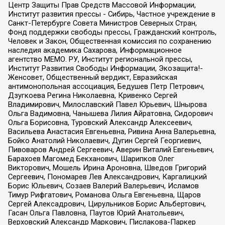
Центр Защиты Прав Средств Массовой Информации,
Институт развития прессы - Сибирь, Частное учреждение в
Санкт-Петербурге Совета Министров Северных Стран,
Фонд поддержки свободы прессы, Гражданский контроль,
Человек и Закон, Общественная комиссия по сохранению
наследия академика Сахарова, Информационное
агентство МЕМО. РУ, Институт региональной прессы,
Институт Развития Свободы Информации, Экозащита!-
Женсовет, Общественный вердикт, Евразийская
антимонопольная ассоциация, Бедушев Петр Петрович,
Дзугкоева Регина Николаевна, Кривенко Сергей
Владимирович, Милославский Павел Юрьевич, Шнырова
Ольга Вадимовна, Чанышева Лилия Айратовна, Сидорович
Ольга Борисовна, Туровский Александр Алексеевич,
Васильева Анастасия Евгеньевна, Ривина Анна Валерьевна,
Бойко Анатолий Николаевич, Дугин Сергей Георгиевич,
Пивоваров Андрей Сергеевич, Аверин Виталий Евгеньевич,
Барахоев Магомед Бекханович, Шарипков Олег
Викторович, Мошель Ирина Ароновна, Шведов Григорий
Сергеевич, Пономарев Лев Александрович, Каргалицкий
Борис Юльевич, Созаев Валерий Валерьевич, Исламов
Тимур Рифгатович, Романова Ольга Евгеньевна, Щаров
Сергей Алексадрович, Цирульников Борис Альбертович,
Гасан Ольга Павловна, Паутов Юрий Анатольевич,
Верховский Александр Маркович, Пислакова-Паркер