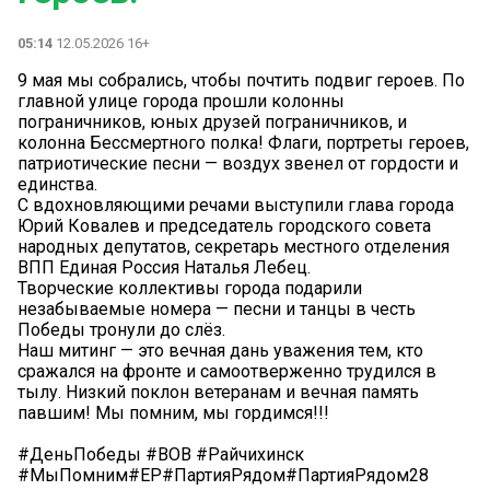
05:14
12.05.2026 16+
9 мая мы собрались, чтобы почтить подвиг героев. По
главной улице города прошли колонны
пограничников, юных друзей пограничников, и
колонна Бессмертного полка! Флаги, портреты героев,
патриотические песни — воздух звенел от гордости и
единства.
С вдохновляющими речами выступили глава города
Юрий Ковалев и председатель городского совета
народных депутатов, секретарь местного отделения
ВПП Единая Россия Наталья Лебец.
Творческие коллективы города подарили
незабываемые номера — песни и танцы в честь
Победы тронули до слёз.
Наш митинг — это вечная дань уважения тем, кто
сражался на фронте и самоотверженно трудился в
тылу. Низкий поклон ветеранам и вечная память
павшим! Мы помним, мы гордимся!!!
#ДеньПобеды #ВОВ #Райчихинск
#МыПомним#ЕР#ПартияРядом#ПартияРядом28