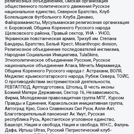
религиозных объединениях, Омская организация
общественного политического движения Русское
национальное единство, Северное Братство, Клуб
Болельщиков Футбольного Клуба Динамо,
Файзрахманисты, Мусульманская религиозная организация
п. Боровский, Община Коренного Русского народа
Щелковского района, Правый сектор, УНА - УНСО,
Украинская повстанческая армия, Тризуб им. Степана
Бандеры, Братство, Белый Крест, Misanthropic division,
Религиозное объединение последователей инглиизма,
Народная Социальная Инициатива, TulaSkins,
Этнополитическое объединение Русские, Русское
национальное объединение Атака, Мечеть Мирмамеда,
Община Коренного Русского народа г. Астрахани, ВОЛЯ,
Меджлис крымскотатарского народа, Рубеж Севера, ТОЙС,
О противодействии экстремистской деятельности,
РЕВТАТПОД, Артподготовка, Штольц, В честь иконы
Божией Матери Державная, Сектор 16, Независимость,
Фирма, Молодежная правозащитная группа МПГ, Курсом
Правды и Единения, Каракольская инициативная группа,
Автоград Крю, Союз Славянских Сил Руси, Алля-Аят,
Благотворительный пансионат Ак Умут, Русская
республика Русь, Арестантское уголовное единство,
Башкорт, Нация и свобода, Нация и свобода, W.H.С., Фалунь
Дафа, Иртыш Ultras, Русский Патриотический клуб-