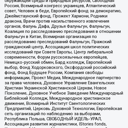
окружающей среды и природных ресурсов, Свободная
Россия, Всемирный конгресс украинцев, Атлантический
совет, Человек в беде, Европейский фонд за демократию,
Джеймстаунский фонд, Прожект Хармони, Родники
дракона, Врачи против насильственного извлечения
органов, Фалунь Дафа, Друзья Фалуньгун, Фалуньгун,
Коалиция по расследованию преследования в отношении
Фалуньгун в Китае, Всемирная организация по
расследованию преследований Фалуньгун, Пражский
гражданский центр, Ассоциация школ политических
исследований при Совете Европы, Центр либеральной
современности, Форум русскоязычных европейцев,
Немецко-русский обмен, Бард колледж, Европейский
выбор, Фонд Ходорковского, Оксфордский российский
фонд, Фонд Будущее России, Компания свободы
информации, Проект Медиа, Международное партнерство
за права человека, Духовное Управление Евангельских
Христиан Украинской Христианской Церкви, Новое
Поколение, Духовное Учебное Заведение Международный
Библейский Колледж, Международное христианское
движение, Всемирный Институт Саентологических
Предприятий, Церковь Духовной Технологии, Европейская
сеть организаций по наблюдению за выборами,
Республика Польша, СВОБОДНЫЙ ИДЕЛЬ-УРАЛ,
Ассоциация развития журналистики, IStories fonds,