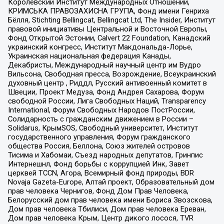
Королевский Институт Международных Отношений,
КРИМСЬКА ПРАВОЗАХИСНА ГРУПА, Фонд имени Генриха
Бёлля, Stichting Bellingcat, Bellingcat Ltd, The Insider, Институт
правовой инициативы Центральной и Восточной Европы,
Фонд Открытой Эстонии, Calvert 22 Foundation, Канадский
украинский конгресс, Институт Макдональда-Лорье,
Украинская национальная федерация Канады,
Декабристы, Международный научный центр им Вудро
Вильсона, Свободная пресса, Возрождение, Всеукраинский
духовный центр , Риддл, Русский антивоенный комитет в
Швеции, Проект Медуза, Фонд Андрея Сахарова, Форум
свободной России, Лига Свободных Наций, Transparеncy
International, Форум Свободных Народов ПостРоссии,
Солидарность с гражданским движением в России –
Solidarus, КрымSOS, Свободный университет, Институт
государственного управления, Форум гражданского
общества Россия, Беллона, Союз жителей островов
Тисима и Хабомаи, Съезд народных депутатов, Гринпис
Интернешнл, Фонд борьбы с коррупцией Инк, Завет
церквей TCCN, Агора, Всемирный фонд природы, BDR
Novaja Gazeta-Europe, Алтай проект, Образовательный дом
прав человека Чернигов, Фонд Дом Прав Человека,
Белорусский дом прав человека имени Бориса Звозскова,
Дом прав человека Тбилиси, Дом прав человека Ереван,
Дом прав человека Крым, Центр дикого лосося, TVR