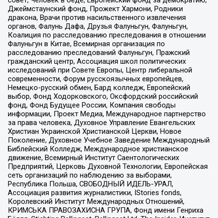
совет, Человек в беде, Европейский фонд за демократию,
Джеймстаунский фонд, Прожект Хармони, Родники
дракона, Врачи против насильственного извлечения
органов, Фалунь Дафа, Друзья Фалуньгун, Фалуньгун,
Коалиция по расследованию преследования в отношении
Фалуньгун в Китае, Всемирная организация по
расследованию преследований Фалуньгун, Пражский
гражданский центр, Ассоциация школ политических
исследований при Совете Европы, Центр либеральной
современности, Форум русскоязычных европейцев,
Немецко-русский обмен, Бард колледж, Европейский
выбор, Фонд Ходорковского, Оксфордский российский
фонд, Фонд Будущее России, Компания свободы
информации, Проект Медиа, Международное партнерство
за права человека, Духовное Управление Евангельских
Христиан Украинской Христианской Церкви, Новое
Поколение, Духовное Учебное Заведение Международный
Библейский Колледж, Международное христианское
движение, Всемирный Институт Саентологических
Предприятий, Церковь Духовной Технологии, Европейская
сеть организаций по наблюдению за выборами,
Республика Польша, СВОБОДНЫЙ ИДЕЛЬ-УРАЛ,
Ассоциация развития журналистики, IStories fonds,
Королевский Институт Международных Отношений,
КРИМСЬКА ПРАВОЗАХИСНА ГРУПА, Фонд имени Генриха