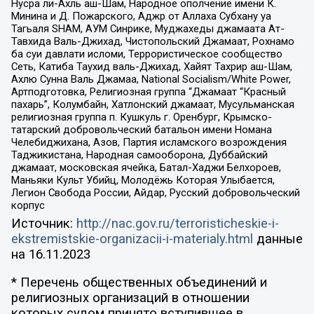
Нусра ли-Ахль аш-Шам, Народное ополчение имени К.
Минина и Д. Пожарского, Аджр от Аллаха Субхану уа
Тагьаля SHAM, АУМ Синрике, Муджахеды джамаата Ат-
Тавхида Валь-Джихад, Чистопольский Джамаат, Рохнамо
ба суи давлати исломи, Террористическое сообщество
Сеть, Катиба Таухид валь-Джихад, Хайят Тахрир аш-Шам,
Ахлю Сунна Валь Джамаа, National Socialism/White Power,
Артподготовка, Религиозная группа “Джамаат “Красный
пахарь”, Колумбайн, Хатлонский джамаат, Мусульманская
религиозная группа п. Кушкуль г. Оренбург, Крымско-
татарский добровольческий батальон имени Номана
Челебиджихана, Азов, Партия исламского возрождения
Таджикистана, Народная самооборона, Дуббайский
джамаат, московская ячейка, Батал-Хаджи Белхороев,
Маньяки Культ Убийц, Молодёжь Которая Улыбается,
Легион Свобода России, Айдар, Русский добровольческий
корпус
Источник:
http://nac.gov.ru/terroristicheskie-i-
ekstremistskie-organizacii-i-materialy.html
данные
на
16.11.2023
* Перечень общественных объединений и
религиозных организаций в отношении
которых судом принято вступившее в