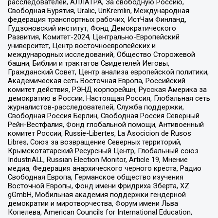
расследователей, АЛЛАТРА, За свободную Россию,
Свободная Бурятия, Uralic, UnKremlin, Международная
федерация транспортных рабочих, ИстЧам Финланд,
Гудзоновский институт, Фонд Демократического
Развития, Комитет-2024, Центрально-Европейский
университет, Центр восточноевропейских и
международных исследований, Общество Сторожевой
башни, Библии и трактатов Свидетелей Иеговы,
Гражданский Совет, Центр анализа европейской политики,
Академическая сеть Восточная Европа, Российский
комитет действия, РЭНД корпорейшн, Русская Америка за
демократию в России, Настоящая Россия, Глобальная сеть
журналистов-расследователей, Служба поддержки,
Свободная Россия Берлин, Свободная Россия Северный
Рейн-Вестфалия, Фонд глобальной помощи, Антивоенный
комитет России, Russie-Libertes, La Asocicion de Rusos
Libres, Союз за возвращение Северных территорий,
Крымскотатарский Ресурсный Центр, Глобальный союз
IndustriALL, Russian Election Monitor, Article 19, Мнение
медиа, Федерация анархического черного креста, Радио
Свободная Европа, Германское общество изучения
Восточной Европы, Фонд имени Фридриха Эберта, XZ
gGmbH, Мобильная академия поддержки гендерной
демократии и миротворчества, Форум имени Льва
Копелева, American Councils for International Education,