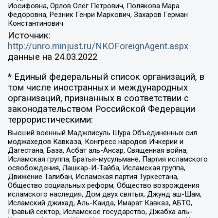
Иосифовна, Орлов Олег Петрович, Полякова Мара
Федоровна, Резник Генри Маркович, Захаров Герман
Константинович
Источник:
http://unro.minjust.ru/NKOForeignAgent.aspx
данные на
24.03.2022
* Единый федеральный список организаций, в
том числе иностранных и международных
организаций, признанных в соответствии с
законодательством Российской Федерации
террористическими:
Высший военный Маджлисуль Шура Объединенных сил
моджахедов Кавказа, Конгресс народов Ичкерии и
Дагестана, База, Асбат аль-Ансар, Священная война,
Исламская группа, Братья-мусульмане, Партия исламского
освобождения, Лашкар-И-Тайба, Исламская группа,
Движение Талибан, Исламская партия Туркестана,
Общество социальных реформ, Общество возрождения
исламского наследия, Дом двух святых, Джунд аш-Шам,
Исламский джихад, Аль-Каида, Имарат Кавказ, АБТО,
Правый сектор, Исламское государство, Джабха аль-