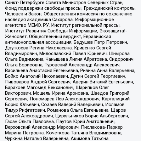
Санкт-Петербурге Совета Министров Северных Стран,
Фонд поддержки свободы прессы, Гражданский контроль,
Человек и Закон, Общественная комиссия по сохранению
наследия академика Сахарова, Информационное
агентство МЕМО. РУ, Институт региональной прессы,
Институт Развития Свободы Информации, Экозащита!-
Женсовет, Общественный вердикт, Евразийская
антимонопольная ассоциация, Бедушев Петр Петрович,
Дзугкоева Регина Николаевна, Кривенко Сергей
Владимирович, Милославский Павел Юрьевич, Шнырова
Ольга Вадимовна, Чанышева Лилия Айратовна, Сидорович
Ольга Борисовна, Туровский Александр Алексеевич,
Васильева Анастасия Евгеньевна, Ривина Анна Валерьевна,
Бойко Анатолий Николаевич, Дугин Сергей Георгиевич,
Пивоваров Андрей Сергеевич, Аверин Виталий Евгеньевич,
Барахоев Магомед Бекханович, Шарипков Олег
Викторович, Мошель Ирина Ароновна, Шведов Григорий
Сергеевич, Пономарев Лев Александрович, Каргалицкий
Борис Юльевич, Созаев Валерий Валерьевич, Исламов
Тимур Рифгатович, Романова Ольга Евгеньевна, Щаров
Сергей Алексадрович, Цирульников Борис Альбертович,
Гасан Ольга Павловна, Паутов Юрий Анатольевич,
Верховский Александр Маркович, Пислакова-Паркер
Марина Петровна, Кочеткова Татьяна Владимировна,
Чуркина Наталья Валерьевна, Акимова Татьяна