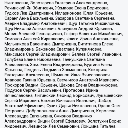
Николаевна, Золотарева Екатерина Александровна,
Рачинский Ян Збигневич, Жемкова Елена Борисовна,
Гудков Лев Дмитриевич, Илларионова Юлия Юрьевна,
Саранг Анна Васильевна, Захарова Светлана Сергеевна,
Аверин Владимир Анатольевич, Щур Татьяна Михайловна,
Щур Николай Алексеевич, Блинушов Андрей Юрьевич,
Мосин Алексей Геннадьевич, Гефтер Валентин Михайлович,
Симонов Алексей Кириллович, Флиге Ирина Анатольевна,
Мельникова Валентина Дмитриевна, Вититинова Елена
Владимировна, Баженова Светлана Куприяновна,
Максимов Сергей Владимирович, Беляев Сергей Иванович,
Голубева Елена Николаевна, Ганнушкина Светлана
Алексеевна, Закс Елена Владимировна, Буртина Елена
Юрьевна, Гендель Людмила Залмановна, Кокорина
Екатерина Алексеевна, Шуманов Илья Вячеславович,
Арапова Галина Юрьевна, Свечников Анатолий Мариевич,
Прохоров Вадим Юрьевич, Шахова Елена Владимировна,
Подузов Сергей Васильевич, Протасова Ирина
Вячеславовна, Литинский Леонид Борисович, Лукашевский
Сергей Маркович, Бахмин Вячеслав Иванович, Шабад
Анатолий Ефимович, Сухих Дарья Николаевна, Орлов Олег
Петрович, Добровольская Анна Дмитриевна, Королева
Александра Евгеньевна, Смирнов Владимир
Александрович, Вицин Сергей Ефимович, Золотухин Борис
Андреевич, Левинсон Лев Семенович, Локшина Татьяна