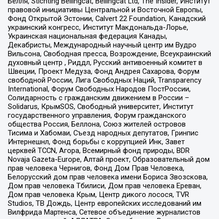
Бёлля, Stichting Bellingcat, Bellingcat Ltd, The Insider, Институт
правовой инициативы Центральной и Восточной Европы,
Фонд Открытой Эстонии, Calvert 22 Foundation, Канадский
украинский конгресс, Институт Макдональда-Лорье,
Украинская национальная федерация Канады,
Декабристы, Международный научный центр им Вудро
Вильсона, Свободная пресса, Возрождение, Всеукраинский
духовный центр , Риддл, Русский антивоенный комитет в
Швеции, Проект Медуза, Фонд Андрея Сахарова, Форум
свободной России, Лига Свободных Наций, Transparеncy
International, Форум Свободных Народов ПостРоссии,
Солидарность с гражданским движением в России –
Solidarus, КрымSOS, Свободный университет, Институт
государственного управления, Форум гражданского
общества Россия, Беллона, Союз жителей островов
Тисима и Хабомаи, Съезд народных депутатов, Гринпис
Интернешнл, Фонд борьбы с коррупцией Инк, Завет
церквей TCCN, Агора, Всемирный фонд природы, BDR
Novaja Gazeta-Europe, Алтай проект, Образовательный дом
прав человека Чернигов, Фонд Дом Прав Человека,
Белорусский дом прав человека имени Бориса Звозскова,
Дом прав человека Тбилиси, Дом прав человека Ереван,
Дом прав человека Крым, Центр дикого лосося, TVR
Studios, ТВ Дождь, Центр европейских исследований им
Вилфрида Мартенса, Сетевое объединение журналистов