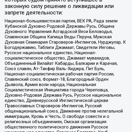
законную силу решение о ликвидации или
запрете деятельности:
Национал-большевистская партия, ВЕК РА, Рада земли
Кубанской Духовно Родовой Державы Русь, Община
Духовного Управления Асгардской Веси Беловодья,
Славянская Община Капища Веды Перуна, Мужская
Духовная Семинария Староверов-Инглингов, Нурджулар, К
Богодержавию, Таблиги Джамаат, Свидетели Иеговы,
Русское национальное единство, Национал-
социалистическое общество, Джамаат мувахидов,
Объединенный Вилайат Кабарды, Балкарии и Карачая,
Союз славян, Ат-Такфир Валь-Хиджра, Пит Буль,
Национал-социалистическая рабочая партия России,
Славянский союз, Формат-18, Благородный Орден
Дьявола, Армия воли народа, Национальная
Социалистическая Инициатива города Череповца,
Духовно-Родовая Держава Русь, Русское национальное
единство, Древнерусской Инглистической церкви
Православных Староверов-Инглингов, Русский
общенациональный союз, Движение против нелегальной
иммиграции, Кровь и Честь, О свободе совести и о
религиозных объединениях, Омская организация
общественного политического движения Русское