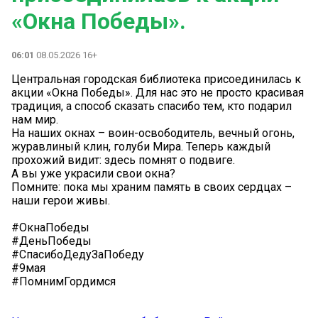
«Окна Победы».
06:01
08.05.2026 16+
Центральная городская библиотека присоединилась к
акции «Окна Победы». Для нас это не просто красивая
традиция, а способ сказать спасибо тем, кто подарил
нам мир.
На наших окнах – воин-освободитель, вечный огонь,
журавлиный клин, голуби Мира. Теперь каждый
прохожий видит: здесь помнят о подвиге.
А вы уже украсили свои окна?
Помните: пока мы храним память в своих сердцах –
наши герои живы.
#ОкнаПобеды
#ДеньПобеды
#СпасибоДедуЗаПобеду
#9мая
#ПомнимГордимся