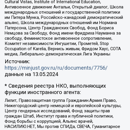
Cultural Vistas, Institute of International Education,
Антивоенное движение Антальи, Открытый диалог, Школа
международных отношений и государственной политики
им Питера Мунка, Российско-канадский демократический
альянс, Школа международных отношений им Нормана
Патерсона, Центр Гражданских Свобод, Фонд Бориса
Немцова за Свободу, Фонд имени Фридриха Науманна за
свободу, Феминистское антивоенное сопротивление,
Комитет независимости Ингушетии, Прометей, Stop
Occupation of Karelia, Вернись живым, Фридом Хаус, СОТА
медиа, Либерально-демократическая Лига Украины
Источник:
https://minjust.gov.ru/ru/documents/7756/
данные на
13.05.2024
* Сведения реестра НКО, выполняющих
функции иностранного агента:
Лилит, Правозащитная группа Гражданин.Армия.Право,
Нижегородский центр немецкой и европейской культуры,
Центр гендерных исследований, Фонд защиты прав
граждан Штаб, Институт права и публичной политики,
Фонд борьбы с коррупцией, Альянс врачей,
НАСИЛИЮ.НЕТ, Мы против СПИДа, СВЕЧА, Гуманитарное