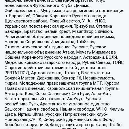
национальное единство, Северное Братство, Клуб
Болельщиков Футбольного Клуба Динамо,
Файзрахманисты, Мусульманская религиозная организация
п. Боровский, Община Коренного Русского народа
Щелковского района, Правый сектор, УНА - УНСО,
Украинская повстанческая армия, Тризуб им. Степана
Бандеры, Братство, Белый Крест, Misanthropic division,
Религиозное объединение последователей инглиизма,
Народная Социальная Инициатива, TulaSkins,
Этнополитическое объединение Русские, Русское
национальное объединение Атака, Мечеть Мирмамеда,
Община Коренного Русского народа г. Астрахани, ВОЛЯ,
Меджлис крымскотатарского народа, Рубеж Севера, ТОЙС,
О противодействии экстремистской деятельности,
РЕВТАТПОД, Артподготовка, Штольц, В честь иконы
Божией Матери Державная, Сектор 16, Независимость,
Фирма, Молодежная правозащитная группа МПГ, Курсом
Правды и Единения, Каракольская инициативная группа,
Автоград Крю, Союз Славянских Сил Руси, Алля-Аят,
Благотворительный пансионат Ак Умут, Русская
республика Русь, Арестантское уголовное единство,
Башкорт, Нация и свобода, Нация и свобода, W.H.С., Фалунь
Дафа, Иртыш Ultras, Русский Патриотический клуб-
Новокузнецк/РПК, Сибирский державный союз, Фонд
борьбы с коррупцией, Фонд защиты прав граждан, Штабы