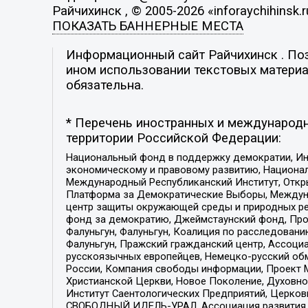
Райчихинск , © 2005-2026 «inforaychihinsk.r
ПОКАЗАТЬ БАННЕРНЫЕ МЕСТА
Информационный сайт Райчихинск . Пози
ином использовании текстовых материал
обязательна.
* Перечень иностранных и международн
территории Российской Федерации:
Национальный фонд в поддержку демократии, Ин
экономическому и правовому развитию, Национ
Международный Республиканский Институт, Откры
Платформа за Демократические Выборы, Междуна
центр защиты окружающей среды и природных ресу
фонд за демократию, Джеймстаунский фонд, Прож
Фалуньгун, Фалуньгун, Коалиция по расследован
Фалуньгун, Пражский гражданский центр, Ассоци
русскоязычных европейцев, Немецко-русский об
России, Компания свободы информации, Проект М
Христианской Церкви, Новое Поколение, Духовн
Институт Саентологических Предприятий, Церков
СВОБОДНЫЙ ИДЕЛЬ-УРАЛ, Ассоциация развития ж