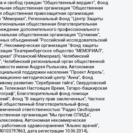
ции социально-правовых программ "Лилит", Дальневосточное общественное движение "Маяк", Санкт-Петербургская ЛГБТ-инициативная группа "Выход", Инициативная группа ЛГБТ+ "Реверс", Алексеев Андрей Викторович, Бекбулатова Таисия Львовна, Беляев Иван Михайлович, Владыкина Елена Сергеевна, Гельман Марат Александрович, Никульшина Вероника Юрьевна, Толоконникова Надежда Андреевна, Шендерович Виктор Анатольевич, Общество с ограниченной ответственностью "Данное сообщение", Общество с ограниченной ответственностью Издательский дом "Новая глава", Айнбиндер Александра Александровна, Московский комьюнити-центр для ЛГБТ+инициатив, Благотворительный фонд развития филантропии, Deutsche Welle (Германия, Kurt-Schumacher-Strasse 3, 53113 Bonn), Борзунова Мария Михайловна, Воробьев Виктор Викторович, Голубева Анна Львовна, Константинова Алла Михайловна, Малкова Ирина Владимировна, Мурадов Мурад Абдулгалимович, Осетинская Елизавета Николаевна, Понасенков Евгений Николаевич, Ганапольский Матвей Юрьевич, Киселев Евгений Алексеевич, Борухович Ирина Григорьевна, Дремин Иван Тимофеевич, Дубровский Дмитрий Викторович, Красноярская региональная общественная организация поддержки и развития альтернативных образовательных технологий и межкультурных коммуникаций "ИНТЕРРА", Маяковская Екатерина Алексеевна, Фейгин Марк Захарович, Филимонов Андрей Викторович, Дзугкоева Регина Николаевна, Доброхотов Роман Александрович, Дудь Юрий Александрович, Елкин Сергей Владимирович, Кругликов Кирилл Игоревич, Сабунаева Мария Леонидовна, Семенов Алексей Владимирович, Шаинян Карен Багратович, Шульман Екатерина Михайловна, Асафьев Артур Валерьевич, Вахштайн Виктор Семенович, Венедиктов Алексей Алексеевич, Лушникова Екатерина Евгеньевна, Волков Леонид Михайлович, Невзоров Александр Глебович, Пархоменко Сергей Борисович, Сироткин Ярослав Николаевич, Кара-Мурза Владимир Владимирович, Баранова Наталья Владимировна, Гозман Леонид Яковлевич, Кагарлицкий Борис Юльевич, Климарев Михаил Валерьевич, Милов Владимир Станиславович, Автономная некоммерческая организация Краснодарский центр современного искусства "Типография", Моргенштерн Алишер Тагирович, Соболь Любовь Эдуардовна, Общество с ограниченной ответственностью "ЛИЗА НОРМ", Каспаров Гарри Кимович, Ходорковский Михаил Борисович, Общество с ограниченной ответственностью "Апрельские тезисы", Данилович Ирина Брониславовна, Кашин Олег Владимирович, Петров Николай Владимирович, Пивоваров Алексей Владимирович, Соколов Михаил Владимирович, Цветкова Юлия Владимировна, Чичваркин Евгений Александрович, Комитет против пыток/Команда против пыток, Общество с ограниченной ответственностью "Первый научный", Общество с ограниченной ответственностью "Вертолет и ко", Белоцерковская Вероника Борисовна, Кац Максим Евгеньевич, Лазарева Татьяна Юрьевна, Шаведдинов Руслан Табризович, Яшин Илья Валерьевич, Общество с ограниченной ответственностью "Иноагент ААВ", Алешковский Дмитрий Петрович, Альбац Евгения Марковна, Быков Дмитрий Львович, Галямина Юлия Евгеньевна, Лойко Сергей Леонидович, Мартынов Кирилл Константинович, Медведев Сергей Александрович, Крашенинников Федор Геннадиевич, Гордеева Катерина Вл