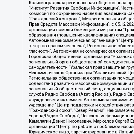
Калининградская региональная общественная организация "Экозащита!-Женсовет", Фонд содействия защите прав и свобод граждан "Общественный вердикт", Фонд "Институт Развития Свободы Информации", Частное учреждение "Информационное агентство МЕМО. РУ", Региональная общественная организация "Общественная комиссия по сохранению наследия академика Сахарова", Фонд поддержки свободы прессы, Санкт-Петербургская общественная правозащитная организация "Гражданский контроль", Межрегиональная общественная организация "Информационно-просветительский центр "Мемориал", Региональный Фонд "Центр Защиты Прав Средств Массовой Информации", с 05.12.2023 Фонд "Центр Защиты Прав Средств массовой информации", Региональная общественная благотворительная организация помощи беженцам и мигрантам "Гражданское содействие", Негосударственное образовательное учреждение дополнительного профессионального образования (повышение квалификации) специалистов "АКАДЕМИЯ ПО ПРАВАМ ЧЕЛОВЕКА", Свердловская региональная общественная организация "Сутяжник", Автономная некоммерческая организация "Центр независимых социологических исследований", Союз общественных объединений "Российский исследовательский центр по правам человека", Региональное общественное учреждение научно-информационный центр "МЕМОРИАЛ", Некоммерческая организация "Фонд защиты гласности", Автономная некоммерческая организация "Институт прав человека", Городская общественная организация "Екатеринбургское общество "МЕМОРИАЛ", Городская общественная организация "Рязанское историко-просветительское и правозащитное общество "Мемориал" (Рязанский Мемориал), Челябинский региональный орган общественной самодеятельности – женское общественное объединение "Женщины Евразии", Челябинский региональный орган общественной самодеятельности "Уральская правозащитная группа", Фонд содействия защите здоровья и социальной справедливости имени Андрея Рылькова, Автономная Некоммерческая Организация "Аналитический Центр Юрия Левады", Автономная некоммерческая организация социальной поддержки населения "Проект Апрель", Региональная общественная организация помощи женщинам и детям, находящимся в кризисной ситуации "Информационно-методический центр "Анна", Фонд содействия развитию массовых коммуникаций и правовому просвещению "Так-так-Так", Фонд содействия устойчивому развитию "Серебряная тайга", Свердловский региональный общественный фонд социальных проектов "Новое время", "Idel.Реалии", Кавказ.Реалии, Крым.Реалии, Телеканал Настоящее Время, Татаро-башкирская служба Радио Свобода (Azatliq Radiosi), Радио Свободная Европа/Радио Свобода (PCE/PC), "Сибирь.Реалии", "Фактограф", Благотворительный фонд помощи осужденным и их семьям, Автономная некоммерческая организация "Институт глобализации и социальных движений", Фонд "В защиту прав заключенных", Частное учреждение "Центр поддержки и содействия развитию средств массовой информации", Пензенский региональный общественный благотворительный фонд "Гражданский союз", "Север.Реалии", Некоммерческая организация Фонд "Правовая инициатива", 