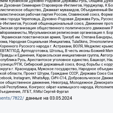
земли Кубанской Духовно Родовой Державы Русь, Община Духо
 Духовная Семинария Староверов-Инглингов, Нурджулар, К Бо
листическое общество, Джамаат мувахидов, Объединенный Вил
иалистическая рабочая партия России, Славянский союз, Форма
ива города Череповца, Духовно-Родовая Держава Русь, Русск
-Инглингов, Русский общенациональный союз, Движение против
 Омская организация общественного политического движения Р
йзрахманисты, Мусульманская религиозная организация п. Бо
краинская повстанческая армия, Тризуб им. Степана Бандеры, Бр
зма, Народная Социальная Инициатива, TulaSkins, Этнополитич
оренного Русского народа г. Астрахани, ВОЛЯ, Меджлис крымс
РЕВТАТПОД, Артподготовка, Штольц, В честь иконы Божией Мате
равды и Единения, Каракольская инициативная группа, Автогра
спублика Русь, Арестантское уголовное единство, Башкорт, Наци
окузнецк/РПК, Сибирский державный союз, Фонд борьбы с кор
округа г. Краснодара, Мужское государство, Народное объедин
ой области, Проект Штурм, Граждане СССР, Держава Союз Сов
Facebook, Instagram, WhatsApp, СИЧ-С14, Добровольческое Движ
ское общественное движение, Невоград, Молодежное Демократ
ой Республики, Конгресс ойрат-калмыцкого народа, Исполнит
бъединение, ЛГБТ, Я.МЫ Сергей Фургал
uments/7822/
данные на
03.05.2024