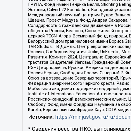
ГРУПА, Фонд имени Генриха Бёлля, Stichting Bellin
Эстонии, Calvert 22 Foundation, Канадский укра
Международный научный центр им Вудро Вильсона
Швеции, Проект Медуза, Фонд Андрея Сахарова, Ф
Солидарность с гражданским движением в России 
общества Россия, Беллона, Союз жителей острово
церквей TCCN, Агора, Всемирный фонд природы, B
Белорусский дом прав человека имени Бориса Зво
TVR Studios, ТВ Дождь, Центр европейских иссл
Россию, Свободная Бурятия, Uralic, UnKremlin, 
Развития, Комитет-2024, Центрально-Европейски
трактатов Свидетелей Иеговы, Гражданский Совет
РЭНД корпорейшн, Русская Америка за демократи
Россия Берлин, Свободная Россия Северный Рейн-В
Союз за возвращение Северных территорий, Крымско
Федерация анархического черного креста, Радио
Мобильная академия поддержки гендерной демократи
Institute of International Education, Антивоенн
Российско-канадский демократический альянс, 
Свободу, Фонд имени Фридриха Науманна за свобо
Karelia, Вернись живым, Фридом Хаус, СОТА меди
Источник:
https://minjust.gov.ru/ru/doc
* Сведения реестра НКО, выполняющих 