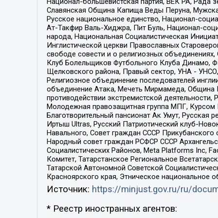
Национал-большевистская партия, ВЕК РА, Рада 
Славянская Община Капища Веды Перуна, Мужская
Русское национальное единство, Национал-социа
Ат-Такфир Валь-Хиджра, Пит Буль, Национал-соц
народа, Национальная Социалистическая Инициат
Инглистической церкви Православных Староверов
свободе совести и о религиозных объединениях,
Клуб Болельщиков Футбольного Клуба Динамо, Фа
Щелковского района, Правый сектор, УНА - УНСО, У
Религиозное объединение последователей инглии
объединение Атака, Мечеть Мирмамеда, Община К
противодействии экстремистской деятельности, 
Молодежная правозащитная группа МПГ, Курсом П
Благотворительный пансионат Ак Умут, Русская ре
Иртыш Ultras, Русский Патриотический клуб-Нов
Навального, Совет граждан СССР Прикубанского 
Народный совет граждан РСФСР СССР Архангельск
Социалистических Районов, Meta Platforms Inc, 
Комитет, Татарстанское Региональное Всетатар
Татарской Автономной Советской Социалистическ
Красноярского края, Этническое национальное о
Источник:
https://minjust.gov.ru/ru/doc
* Реестр иностранных агентов: