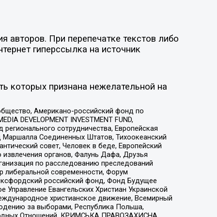
я авторов. При перепечатке текстов либо
нтернет гиперссылка на источник
ть которых признана нежелательной на
общество, Американо-российский фонд по
 MEDIA DEVELOPMENT INVESTMENT FUND,
 регионального сотрудничества, Европейская
 Маршалла Соединенных Штатов, Тихоокеанский
нтический совет, Человек в беде, Европейский
 извлечения органов, Фалунь Дафа, Друзья
рганизация по расследованию преследований
тр либеральной современности, Форум
 Оксфордский российский фонд, Фонд Будущее
е Управление Евангельских Христиан Украинской
еждународное христианское движение, Всемирный
людению за выборами, Республика Польша,
народных Отношений, КРИМСЬКА ПРАВОЗАХИСНА