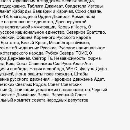
вного Управления Асгардской Веси Беловодья,
годержавию, Таблиги Джамаат, Свидетели Иеговы,
айат Кабарды, Балкарии и Карачая, Союз славян,
т-18, Благородный Орден Дьявола, Армия воли
ое национальное единство, Древнерусской
 нелегальной иммиграции, Кровь и Честь, О
усское национальное единство, Северное Братство,
ровский, Община Коренного Русского народа
атство, Белый Крест, Misanthropic division,
еское объединение Русские, Русское национальное
котатарского народа, Рубеж Севера, ТОЙС, О
ри Державная, Сектор 16, Независимость, Фирма,
д Крю, Союз Славянских Сил Руси, Алля-Аят,
я и свобода, Нация и свобода, W.H.С., Фалунь Дафа,
рупцией, Фонд защиты прав граждан, Штабы
ение русского движения, Народное движение Адат,
етских Светлых Родов, Совет Советских
ение Организации украинских националистов, Черный
ическое Движение Весна, Верховный Совет
ельный комитет совета народных депутатов