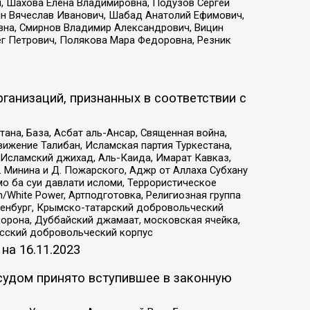
, Шахова Елена Владимировна, Подузов Сергей
ин Вячеслав Иванович, Шабад Анатолий Ефимович,
вна, Смирнов Владимир Александрович, Вицин
ег Петрович, Полякова Мара Федоровна, Резник
ганизаций, признанных в соответствии с
на, База, Асбат аль-Ансар, Священная война,
ижение Талибан, Исламская партия Туркестана,
Исламский джихад, Аль-Каида, Имарат Кавказ,
 Минина и Д. Пожарского, Аджр от Аллаха Субхану
о ба суи давлати исломи, Террористическое
/White Power, Артподготовка, Религиозная группа
Оренбург, Крымско-татарский добровольческий
орона, Дуббайский джамаат, московская ячейка,
усский добровольческий корпус
 на
16.11.2023
судом принято вступившее в законную