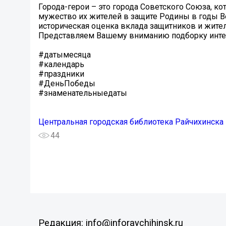
Города-герои – это города Советского Союза, к
мужество их жителей в защите Родины в годы В
историческая оценка вклада защитников и жител
Представляем Вашему вниманию подборку интере
#датымесяца
#календарь
#праздники
#ДеньПобеды
#знаменательныедаты
Центральная городская библиотека Райчихинска
44
Редакция: info@inforaychihinsk.ru