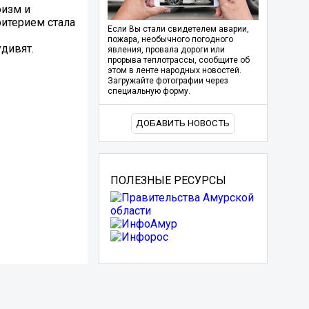
оизм и
ритерием стала
Если Вы стали свидетелем аварии,
пожара, необычного погодного
дивят.
явления, провала дороги или
прорыва теплотрассы, сообщите об
этом в ленте народных новостей.
Загружайте фотографии через
специальную форму.
ДОБАВИТЬ НОВОСТЬ
ПОЛЕЗНЫЕ РЕСУРСЫ