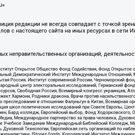
u»
ция редакции не всегда совпадает с точкой зрени
ов с настоящего сайта на иных ресурсах в сети И
ых неправительственных организаций, деятельнос
ститут Открытое Общество Фонд Содействия, Фонд Открытое 
альный Демократический Институт Международных Отношений,
тая Россия, Институт современной России, Черноморский фонд
родный центр электоральных исследований, Германский фонд
рсов, Свободная Россия, Всемирный конгресс украинцев, Атла
ект Хармони, Родники дракона, Врачи против насильственного
ию преследования в отношении Фалуньгун в Китае, Всемирная о
ация школ политических исследований при Совете Европы, Цен
мен, Бард колледж, Европейский выбор, Фонд Ходорковского,
едиа, Международное партнерство за права человека, Духовно
ое Учебное Заведение Международный Библейский Колледж, М
ь Духовной Технологии, Европейская сеть организаций по наб
урналистики, IStories fonds, Королевский Институт Между