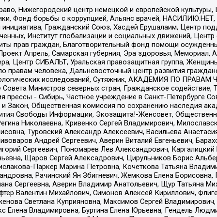
раво, Нижегородский центр немецкой и европейской культуры,
тики, Фонд борьбы с коррупцией, Альянс врачей, НАСИЛИЮ.НЕТ,
я инициатива, Гражданский Союз, Хасдей Ерушалаим, Центр по
юченных, Институт глобализации и социальных движений, Цент
ты прав граждан, Благотворительный фонд помощи осужденным
а, Проект Апрель, Самарская губерния, Эра здоровья, Мемориал
ера, Центр СИБАЛЬТ, Уральская правозащитная группа, Женщины
по правам человека, Дальневосточный центр развития гражданс
ологических исследований, Сутяжник, АКАДЕМИЯ ПО ПРАВАМ Ч
е Совета Министров северных стран, Гражданское содействие,
я прессы - Сибирь, Частное учреждение в Санкт-Петербурге С
 и Закон, Общественная комиссия по сохранению наследия ак
звития Свободы Информации, Экозащита!-Женсовет, Общественн
Регина Николаевна, Кривенко Сергей Владимирович, Милославс
совна, Туровский Александр Алексеевич, Васильева Анастасия
Пивоваров Андрей Сергеевич, Аверин Виталий Евгеньевич, Бара
горий Сергеевич, Пономарев Лев Александрович, Каргалицкий 
ньевна, Щаров Сергей Алексадрович, Цирульников Борис Альбер
ислакова-Паркер Марина Петровна, Кочеткова Татьяна Владими
сандровна, Рачинский Ян Збигневич, Жемкова Елена Борисовна,
лана Сергеевна, Аверин Владимир Анатольевич, Щур Татьяна М
фтер Валентин Михайлович, Симонов Алексей Кириллович, Флиг
женова Светлана Куприяновна, Максимов Сергей Владимирович, 
кс Елена Владимировна, Буртина Елена Юрьевна, Гендель Людм