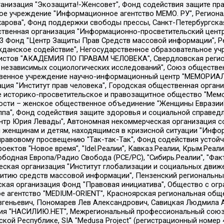
Общество с ограниченной ответственностью "Радио Свободная Европа/Радио Свобода", Чешское информационное агентство "MEDIUM-ORIENT", Красноярская региональная общественная организация "Мы против СПИДа", Камалягин Денис Николаевич, Маркелов Сергей Евгеньевич, Пономарев Лев Александрович, Савицкая Людмила Алексеевна, Автономная некоммерческая организация "Центр по работе с проблемой насилия "НАСИЛИЮ.НЕТ", Межрегиональный профессиональный союз работников здравоохранения "Альянс врачей", Юридическое лицо, зарегистрированное в Латвийской Республике, SIA "Medusa Project" (регистрационный номер 40103797863, дата регистрации 10.06.2014), Некоммерческая организация "Фонд по борьбе с коррупцией", Автономная некоммерческая организация "Институт права и публичной политики", Баданин Роман Сергеевич, Гликин Максим Александрович, Железнова Мария Михайловна, Лукьянова Юлия Сергеевна, Маетная Елизавета Витальевна, Маняхин Петр Борисович, Чуракова Ольга Владимировна, Ярош Юлия Петровна, Юридическое лицо "The Insider SIA", зарегистрированное в Риге, Латвийская Республика (дата регистрации 26.06.2015), являющееся администратором доменного имени интернет-издания "The Insider SIA", https://theins.ru, Постернак Алексей Евгеньевич, Рубин Михаил Аркадьевич, Анин Роман Александрович, Юридическое лицо Istories fonds, зарегистрированное в Латвийской Республике (регистрационный номер 50008295751, дата регистрации 24.02.2020), Великовский Дмитрий Александрович, Долинина Ирина Николаевна, Мароховская Алеся Алексеевна, Шлейнов Роман Юрьевич, Шмагун Олеся Валентиновна, Общество с ограниченной ответственностью "Альтаир 2021", Общество с ограниченной ответственностью "Вега 2021", Общество с ограниченной ответственностью "Главный редактор 2021", Общество с ограниченной ответственностью "Ромашки монолит", Важенков Артем Валерьевич, Ивановская областная общественная организация "Центр гендерных исследований", Гурман Юрий Альбертович, Медиапроект "ОВД-Инфо", Егоров Владимир Владимирович, Жилинский Владимир Александрович, Общество с ограниченной ответственностью "ЗП", Иванова София Юрьевна, Карезина Инна Павловна, Кильтау Екатерина Викторовна, Петров Алексей Викторович, Пискунов Сергей Евгеньевич, Смирнов Сергей Сергеевич, Тихонов Михаил Сергеевич, Общество с ограниченной ответственностью "ЖУРНАЛИСТ-ИНОСТРАННЫЙ АГЕНТ", Арапова Галина Юрьевна, Вольтская Татьяна Анатольевна, Американская компания "Mason G.E.S. Anonymous Foundation" (США), являющаяся владельцем интернет-издания https://mnews.world/, Компания "Stichting Bellingcat", зарегистрированная в Нидерландах (дата регистрации 11.07.2018), Захаров Андрей Вячеславович, Клепиковская Екатерина Дмитриевна, Общество с ограниченной ответственностью "МЕМО", Перл Роман Александрович, Симонов Евгений Алексеевич, Соловьева Елена Анатольевна, Сотников Даниил Владимирович, Сурначева Елизавета Дмитриевна, Автономная некоммерческая организация по защите прав человека и информированию населения "Якутия – Наше Мнение", Общество с ограниченной ответственностью "Москоу диджитал медиа", с 26.01.2023 Общество с ограниченной ответственностью "Чайка Белые сады", Ветошкина Валерия Валерьевна, Заговора Максим Александрович, Межрегиональное общественное движение "Российская ЛГБТ - сеть", Оленичев Максим Владимирович, Павлов Иван Юрьевич, Скворцова Елена Сергеевна, Общество с ограниченной ответственностью "Как бы инагент", Кочетков Игорь Викторович, Общество с ограниченной ответственностью "Честные выборы", Еланчик Олег Александрович, Общество с ограниченной ответственностью "Нобелевский призыв", Гималова Регина Эмилевна, Григорьев Андрей Валерьевич, Григорьева Алина Александровна, Ассоциация по содействию защите прав призывников, альтернативнослужащих и военнослужащих "Правозащитная группа "Гражданин.Армия.Право", Хисамова Регина Фаритовна, Автономная некоммерческая организация по реализа