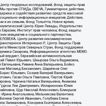
 Центр гендерных исследований, Фонд защиты прав
 Мы против СПИДа, СВЕЧА, Гуманитарное действие,
ддержки и содействия развитию средств массовой
р социально-информационных инициатив Действие,
 и их семьям, Фонд Тольятти, Новое время,
, Аналитический Центр Юрия Левады, Издательство
 Евразии, Институт прав человека, Фонд защиты
ких инициатив и социального партнерства,
ЕЛОВЕКА, Центр развития некоммерческих
 Трансперенси Интернешнл-Р, Центр Защиты Прав
овета Министров Северных Стран, Фонд поддержки
адемика Сахарова, Информационное агентство МЕМО.
ый вердикт, Евразийская антимонопольная
кий Павел Юрьевич, Шнырова Ольга Вадимовна,
 Евгеньевна, Ривина Анна Валерьевна, Бойко
хоев Магомед Бекханович, Шарипков Олег
Борис Юльевич, Созаев Валерий Валерьевич,
тович, Гасан Ольга Павловна, Паутов Юрий
ровна, Чуркина Наталья Валерьевна, Акимова
 Гудков Лев Дмитриевич, Илларионова Юлия
ихайловна, Щур Николай Алексеевич, Блинушов
е Ирина Анатольевна, Мельникова Валентина
Беляев Сергей Иванович, Голубева Елена
ила Залмановна, Кокорина Екатерина Алексеевна,