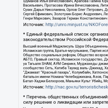
Шуманов Илья Вячеславович, Арапова Галина Юрь
Васильевич, Протасова Ирина Вячеславовна, Лит
Сухих Дарья Николаевна, Орлов Олег Петрович, 
Сергей Ефимович, Золотухин Борис Андреевич, Л
Генри Маркович, Захаров Герман Константинович
Источник:
http://unro.minjust.ru/NKOFore
* Единый федеральный список организа
законодательством Российской Федера
Высший военный Маджлисуль Шура Объединенных с
Исламская группа, Братья-мусульмане, Партия ис
Общество социальных реформ, Общество возрожд
АБТО, Правый сектор, Исламское государство, Д
уа Тагьаля SHAM, АУМ Синрике, Муджахеды джама
сообщество Сеть, Катиба Таухид валь-Джихад, Хай
“Джамаат “Красный пахарь”, Колумбайн, Хатлонск
батальон имени Номана Челебиджихана, Азов, Па
Батал-Хаджи Белхороев, Маньяки Культ Убийц, М
Источник:
http://nac.gov.ru/terroristichesk
* Перечень общественных объединений 
силу решение о ликвидации или запрете