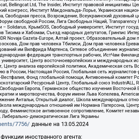
gcat, Bellingcat Ltd, The Insider, Институт правовой инициатив
инский конгресс, Институт Макдональда-Лорье, Украинская нац
, Свободная пресса, Возрождение, Всеукраинский духовный цен
орум свободной России, Лига Свободных Наций, Transparеncy I
– Solidarus, КрымSOS, Свободный университет, Институт госу
в Тисима и Хабомаи, Съезд народных депутатов, Гринпис Инте
DR Novaja Gazeta-Europe, Алтай проект, Образовательный дом 
зскова, Дом прав человека Тбилиси, Дом прав человека Ерева
едований им Вилфрида Мартенса, Сетевое объединение журнали
Международная федерация транспортных рабочих, ИстЧам Финлан
й университет, Центр восточноевропейских и международных и
, Центр анализа европейской политики, Академическая сеть Во
ю в России, Настоящая Россия, Глобальная сеть журналистов
естфалия, Фонд глобальной помощи, Антивоенный комитет России,
татарский Ресурсный Центр, Глобальный союз IndustriALL, Russi
 Свободная Европа, Германское общество изучения Восточной 
и и миротворчества, Форум имени Льва Копелева, American Counci
ое движение Антальи, Открытый диалог, Школа международных отн
Школа международных отношений им Нормана Патерсона, Центр
ду, Феминистское антивоенное сопротивление, Комитет независ
а, Либерально-демократическая Лига Украины
uments/7756/
данные на
13.05.2024
функции иностранного агента: