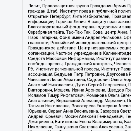
Лилит, Правозащитная группа Гражданин.Армия.П
граждан Штаб, Институт права и публичной поли
Открытый Петербург, Лига Избирателей, Правова
информации, Горячая Линия, В защиту прав закл
Благотворительный фонд охраны здоровья и защи
Серебряная тайга, Так-Так-Так, Сова, центр Анн
Парк Гагарина, Фонд имени Андрея Рылькова, Сф
гласности, Российский исследовательский центр 
Гражданское действие, Центр независимых соци
организаций, Частное учреждение в Калининград
Средств Массовой Информации, Институт развити
свободы прессы, Гражданский контроль, Человек
РУ, Институт региональной прессы, Институт Ра
ассоциация, Бедушев Петр Петрович, Дзугкоева 
Чанышева Лилия Айратовна, Сидорович Ольга Бори
Анатолий Николаевич, Дугин Сергей Георгиевич, 
Викторович, Мошель Ирина Ароновна, Шведов Гри
Исламов Тимур Рифгатович, Романова Ольга Евге
Анатольевич, Верховский Александр Маркович, П
Татьяна Николаевна, Золотарева Екатерина Алек
Юрьевна, Саранг Анна Васильевна, Захарова Свет
Андрей Юрьевич, Мосин Алексей Геннадьевич, Ге
Дмитриевна, Вититинова Елена Владимировна, Ба
Николаевна, Ганнушкина Светлана Алексеевна, За