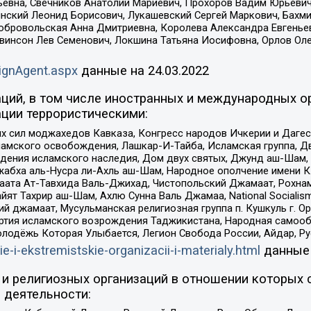
евна, Свечников Анатолий Мариевич, Прохоров Вадим Юрьевич
инский Леонид Борисович, Лукашевский Сергей Маркович, Бахм
Добровольская Анна Дмитриевна, Королева Александра Евгенье
евинсон Лев Семенович, Локшина Татьяна Иосифовна, Орлов Ол
ignAgent.aspx
данные на
24.03.2022
ций, в том числе иностранных и международных ор
ции террористическими:
ил моджахедов Кавказа, Конгресс народов Ичкерии и Дагеста
ламского освобождения, Лашкар-И-Тайба, Исламская группа, Дв
ения исламского наследия, Дом двух святых, Джунд аш-Шам, 
жабха аль-Нусра ли-Ахль аш-Шам, Народное ополчение имени К.
ата Ат-Тавхида Валь-Джихад, Чистопольский Джамаат, Рохнам
ят Тахрир аш-Шам, Ахлю Сунна Валь Джамаа, National Socialism
ий джамаат, Мусульманская религиозная группа п. Кушкуль г. 
ртия исламского возрождения Таджикистана, Народная самооб
олодёжь Которая Улыбается, Легион Свобода России, Айдар, Р
ie-i-ekstremistskie-organizacii-i-materialy.html
данные
и религиозных организаций в отношении которых 
 деятельности: