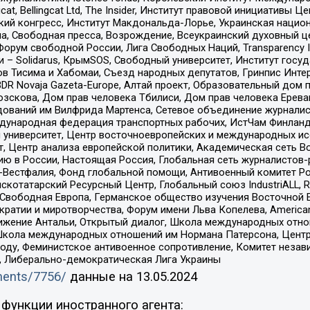
gcat, Bellingcat Ltd, The Insider, Институт правовой инициатив
инский конгресс, Институт Макдональда-Лорье, Украинская нац
, Свободная пресса, Возрождение, Всеукраинский духовный цен
орум свободной России, Лига Свободных Наций, Transparеncy I
– Solidarus, КрымSOS, Свободный университет, Институт госу
в Тисима и Хабомаи, Съезд народных депутатов, Гринпис Инте
DR Novaja Gazeta-Europe, Алтай проект, Образовательный дом 
зскова, Дом прав человека Тбилиси, Дом прав человека Ерева
едований им Вилфрида Мартенса, Сетевое объединение журнали
Международная федерация транспортных рабочих, ИстЧам Финлан
й университет, Центр восточноевропейских и международных и
, Центр анализа европейской политики, Академическая сеть Во
ю в России, Настоящая Россия, Глобальная сеть журналистов
естфалия, Фонд глобальной помощи, Антивоенный комитет России,
татарский Ресурсный Центр, Глобальный союз IndustriALL, Russi
 Свободная Европа, Германское общество изучения Восточной 
и и миротворчества, Форум имени Льва Копелева, American Counci
ое движение Антальи, Открытый диалог, Школа международных отн
Школа международных отношений им Нормана Патерсона, Центр
ду, Феминистское антивоенное сопротивление, Комитет независ
а, Либерально-демократическая Лига Украины
uments/7756/
данные на
13.05.2024
функции иностранного агента: