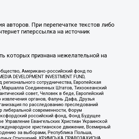
я авторов. При перепечатке текстов либо
нтернет гиперссылка на источник
ть которых признана нежелательной на
общество, Американо-российский фонд по
 MEDIA DEVELOPMENT INVESTMENT FUND,
 регионального сотрудничества, Европейская
 Маршалла Соединенных Штатов, Тихоокеанский
нтический совет, Человек в беде, Европейский
 извлечения органов, Фалунь Дафа, Друзья
рганизация по расследованию преследований
тр либеральной современности, Форум
 Оксфордский российский фонд, Фонд Будущее
е Управление Евангельских Христиан Украинской
еждународное христианское движение, Всемирный
людению за выборами, Республика Польша,
народных Отношений, КРИМСЬКА ПРАВОЗАХИСНА