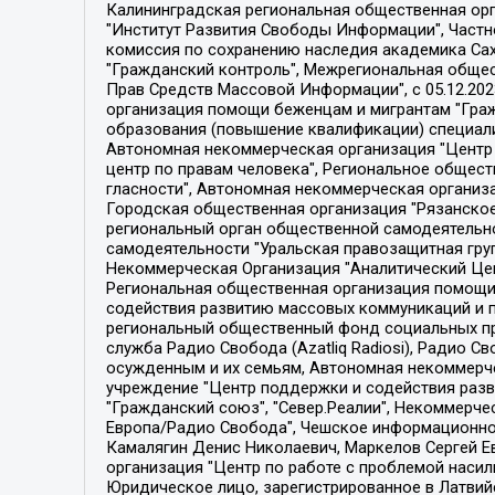
Калининградская региональная общественная организация "Экозащита!-Женсовет", Фонд содействия защите прав и свобод граждан "Общественный вердикт", Фонд "Институт Развития Свободы Информации", Частное учреждение "Информационное агентство МЕМО. РУ", Региональная общественная организация "Общественная комиссия по сохранению наследия академика Сахарова", Фонд поддержки свободы прессы, Санкт-Петербургская общественная правозащитная организация "Гражданский контроль", Межрегиональная общественная организация "Информационно-просветительский центр "Мемориал", Региональный Фонд "Центр Защиты Прав Средств Массовой Информации", с 05.12.2023 Фонд "Центр Защиты Прав Средств массовой информации", Региональная общественная благотворительная организация помощи беженцам и мигрантам "Гражданское содействие", Негосударственное образовательное учреждение дополнительного профессионального образования (повышение квалификации) специалистов "АКАДЕМИЯ ПО ПРАВАМ ЧЕЛОВЕКА", Свердловская региональная общественная организация "Сутяжник", Автономная некоммерческая организация "Центр независимых социологических исследований", Союз общественных объединений "Российский исследовательский центр по правам человека", Региональное общественное учреждение научно-информационный центр "МЕМОРИАЛ", Некоммерческая организация "Фонд защиты гласности", Автономная некоммерческая организация "Институт прав человека", Городская общественная организация "Екатеринбургское общество "МЕМОРИАЛ", Городская общественная организация "Рязанское историко-просветительское и правозащитное общество "Мемориал" (Рязанский Мемориал), Челябинский региональный орган общественной самодеятельности – женское общественное объединение "Женщины Евразии", Челябинский региональный орган общественной самодеятельности "Уральская правозащитная группа", Фонд содействия защите здоровья и социальной справедливости имени Андрея Рылькова, Автономная Некоммерческая Организация "Аналитический Центр Юрия Левады", Автономная некоммерческая организация социальной поддержки населения "Проект Апрель", Региональная общественная организация помощи женщинам и детям, находящимся в кризисной ситуации "Информационно-методический центр "Анна", Фонд содействия развитию массовых коммуникаций и правовому просвещению "Так-так-Так", Фонд содействия устойчивому развитию "Серебряная тайга", Свердловский региональный общественный фонд социальных проектов "Новое время", "Idel.Реалии", Кавказ.Реалии, Крым.Реалии, Телеканал Настоящее Время, Татаро-башкирская служба Радио Свобода (Azatliq Radiosi), Радио Свободная Европа/Радио Свобода (PCE/PC), "Сибирь.Реалии", "Фактограф", Благотворительный фонд помощи осужденным и их семьям, Автономная некоммерческая организация "Институт глобализации и социальных движений", Фонд "В защиту прав заключенных", Частное учреждение "Центр поддержки и содействия развитию средств массовой информации", Пензенский региональный общественный благотворительный фонд "Гражданский союз", "Север.Реалии", Некоммерческая организация Фонд "Правовая инициатива", 