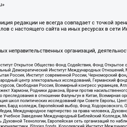
u»
ция редакции не всегда совпадает с точкой зрени
ов с настоящего сайта на иных ресурсах в сети И
ых неправительственных организаций, деятельнос
ститут Открытое Общество Фонд Содействия, Фонд Открытое 
альный Демократический Институт Международных Отношений,
тая Россия, Институт современной России, Черноморский фонд
родный центр электоральных исследований, Германский фонд
рсов, Свободная Россия, Всемирный конгресс украинцев, Атла
ект Хармони, Родники дракона, Врачи против насильственного
ию преследования в отношении Фалуньгун в Китае, Всемирная о
ация школ политических исследований при Совете Европы, Цен
мен, Бард колледж, Европейский выбор, Фонд Ходорковского,
едиа, Международное партнерство за права человека, Духовно
ое Учебное Заведение Международный Библейский Колледж, М
ь Духовной Технологии, Европейская сеть организаций по наб
урналистики, IStories fonds, Королевский Институт Между