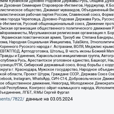
земли Кубанской Духовно Родовой Державы Русь, Община Духо
 Духовная Семинария Староверов-Инглингов, Нурджулар, К Бо
листическое общество, Джамаат мувахидов, Объединенный Вил
иалистическая рабочая партия России, Славянский союз, Форма
ива города Череповца, Духовно-Родовая Держава Русь, Русск
-Инглингов, Русский общенациональный союз, Движение против
 Омская организация общественного политического движения Р
йзрахманисты, Мусульманская религиозная организация п. Бо
краинская повстанческая армия, Тризуб им. Степана Бандеры, Бр
зма, Народная Социальная Инициатива, TulaSkins, Этнополитич
оренного Русского народа г. Астрахани, ВОЛЯ, Меджлис крымс
РЕВТАТПОД, Артподготовка, Штольц, В честь иконы Божией Мате
равды и Единения, Каракольская инициативная группа, Автогра
спублика Русь, Арестантское уголовное единство, Башкорт, Наци
окузнецк/РПК, Сибирский державный союз, Фонд борьбы с кор
округа г. Краснодара, Мужское государство, Народное объедин
ой области, Проект Штурм, Граждане СССР, Держава Союз Сов
Facebook, Instagram, WhatsApp, СИЧ-С14, Добровольческое Движ
ское общественное движение, Невоград, Молодежное Демократ
ой Республики, Конгресс ойрат-калмыцкого народа, Исполнит
бъединение, ЛГБТ, Я.МЫ Сергей Фургал
uments/7822/
данные на
03.05.2024