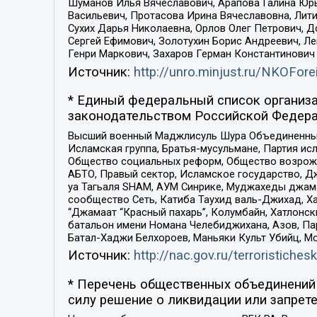
Шуманов Илья Вячеславович, Арапова Галина Юрь
Васильевич, Протасова Ирина Вячеславовна, Лит
Сухих Дарья Николаевна, Орлов Олег Петрович, 
Сергей Ефимович, Золотухин Борис Андреевич, Л
Генри Маркович, Захаров Герман Константинович
Источник:
http://unro.minjust.ru/NKOFore
* Единый федеральный список организа
законодательством Российской Федера
Высший военный Маджлисуль Шура Объединенных с
Исламская группа, Братья-мусульмане, Партия ис
Общество социальных реформ, Общество возрожд
АБТО, Правый сектор, Исламское государство, Д
уа Тагьаля SHAM, АУМ Синрике, Муджахеды джама
сообщество Сеть, Катиба Таухид валь-Джихад, Хай
“Джамаат “Красный пахарь”, Колумбайн, Хатлонск
батальон имени Номана Челебиджихана, Азов, Па
Батал-Хаджи Белхороев, Маньяки Культ Убийц, М
Источник:
http://nac.gov.ru/terroristichesk
* Перечень общественных объединений 
силу решение о ликвидации или запрете