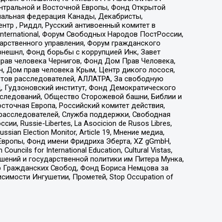
ы Центральной и Восточной Европы, Фонд Открытой
иональная федерация Канады, Декабристы,
тр , Риддл, Русский антивоенный комитет в
nternational, Форум Свободных Народов ПостРоссии,
дарственного управления, Форум гражданского
рнешнл, Фонд борьбы с коррупцией Инк, Завет
прав человека Чернигов, Фонд Дом Прав Человека,
н, Дом прав человека Крым, Центр дикого лосося,
стов расследователей, АЛЛАТРА, За свободную
д, Гудзоновский институт, Фонд Демократического
сследований, Общество Сторожевой башни, Библии и
сточная Европа, Российский комитет действия,
-расследователей, Служба поддержки, Свободная
 Russie-Libertes, La Asocicion de Rusos Libres,
an Election Monitor, Article 19, Мнение медиа,
Европы, Фонд имени Фридриха Эберта, XZ gGmbH,
ls for International Education, Cultural Vistas,
ошений и государственной политики им Питера Мунка,
 Гражданских Свобод, Фонд Бориса Немцова за
имости Ингушетии, Прометей, Stop Occupation of