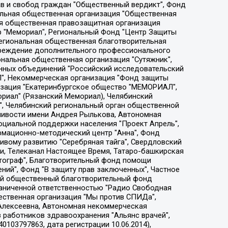
ции социально-правовых программ "Лилит", Дальневосточное общественное движение "Маяк", Санкт-Петербургская ЛГБТ-инициативная группа "Выход", Инициативная группа ЛГБТ+ "Реверс", Алексеев Андрей Викторович, Бекбулатова Таисия Львовна, Беляев Иван Михайлович, Владыкина Елена Сергеевна, Гельман Марат Александрович, Никульшина Вероника Юрьевна, Толоконникова Надежда Андреевна, Шендерович Виктор Анатольевич, Общество с ограниченной ответственностью "Данное сообщение", Общество с ограниченной ответственностью Издательский дом "Новая глава", Айнбиндер Александра Александровна, Московский комьюнити-центр для ЛГБТ+инициатив, Благотворительный фонд развития филантропии, Deutsche Welle (Германия, Kurt-Schumacher-Strasse 3, 53113 Bonn), Борзунова Мария Михайловна, Воробьев Виктор Викторович, Голубева Анна Львовна, Константинова Алла Михайловна, Малкова Ирина Владимировна, Мурадов Мурад Абдулгалимович, Осетинская Елизавета Николаевна, Понасенков Евгений Николаевич, Ганапольский Матвей Юрьевич, Киселев Евгений Алексеевич, Борухович Ирина Григорьевна, Дремин Иван Тимофеевич, Дубровский Дмитрий Викторович, Красноярская региональная общественная организация поддержки и развития альтернативных образовательных технологий и межкультурных коммуникаций "ИНТЕРРА", Маяковская Екатерина Алексеевна, Фейгин Марк Захарович, Филимонов Андрей Викторович, Дзугкоева Регина Николаевна, Доброхотов Роман Александрович, Дудь Юрий Александрович, Елкин Сергей Владимирович, Кругликов Кирилл Игоревич, Сабунаева Мария Леонидовна, Семенов Алексей Владимирович, Шаинян Карен Багратович, Шульман Екатерина Михайловна, Асафьев Артур Валерьевич, Вахштайн Виктор Семенович, Венедиктов Алексей Алексеевич, Лушникова Екатерина Евгеньевна, Волков Леонид Михайлович, Невзоров Александр Глебович, Пархоменко Сергей Борисович, Сироткин Ярослав Николаевич, Кара-Мурза Владимир Владимирович, Баранова Наталья Владимировна, Гозман Леонид Яковлевич, Кагарлицкий Борис Юльевич, Климарев Михаил Валерьевич, Милов Владимир Станиславович, Автономная некоммерческая организация Краснодарский центр современного искусства "Типография", Моргенштерн Алишер Тагирович, Соболь Любовь Эдуардовна, Общество с ограниченной ответственностью "ЛИЗА НОРМ", Каспаров Гарри Кимович, Ходорковский Михаил Борисович, Общество с ограниченной ответственностью "Апрельские тезисы", Данилович Ирина Брониславовна, Кашин Олег Владимирович, Петров Николай Владимирович, Пивоваров Алексей Владимирович, Соколов Михаил Владимирович, Цветкова Юлия Владимировна, Чичваркин Евгений Александрович, Комитет против пыток/Команда против пыток, Общество с ограниченной ответственностью "Первый научный", Общество с ограниченной ответственностью "Вертолет и ко", Белоцерковская Вероника Борисовна, Кац Максим Евгеньевич, Лазарева Татьяна Юрьевна, Шаведдинов Руслан Табризович, Яшин Илья Валерьевич, Общество с ограниченной ответственностью "Иноагент ААВ", Алешковский Дмитрий Петрович, Альбац Евгения Марковна, Быков Дмитрий Львович, Галямина Юлия Евгеньевна, Лойко Сергей Леонидович, Мартынов Кирилл Константинович, Медведев Сергей Александрович, Крашенинников Федор Геннадиевич, Гордеева Катерина Вл