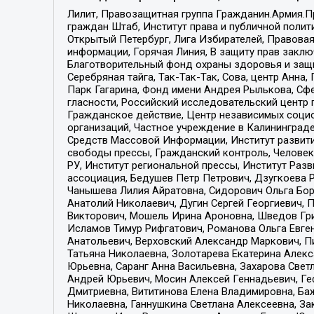
Лилит, Правозащитная группа Гражданин.Армия.П
граждан Штаб, Институт права и публичной поли
Открытый Петербург, Лига Избирателей, Правова
информации, Горячая Линия, В защиту прав закл
Благотворительный фонд охраны здоровья и защи
Серебряная тайга, Так-Так-Так, Сова, центр Анн
Парк Гагарина, Фонд имени Андрея Рылькова, Сф
гласности, Российский исследовательский центр 
Гражданское действие, Центр независимых соци
организаций, Частное учреждение в Калининград
Средств Массовой Информации, Институт развити
свободы прессы, Гражданский контроль, Человек
РУ, Институт региональной прессы, Институт Ра
ассоциация, Бедушев Петр Петрович, Дзугкоева 
Чанышева Лилия Айратовна, Сидорович Ольга Бори
Анатолий Николаевич, Дугин Сергей Георгиевич, 
Викторович, Мошель Ирина Ароновна, Шведов Гри
Исламов Тимур Рифгатович, Романова Ольга Евге
Анатольевич, Верховский Александр Маркович, П
Татьяна Николаевна, Золотарева Екатерина Алек
Юрьевна, Саранг Анна Васильевна, Захарова Свет
Андрей Юрьевич, Мосин Алексей Геннадьевич, Ге
Дмитриевна, Вититинова Елена Владимировна, Ба
Николаевна, Ганнушкина Светлана Алексеевна, За