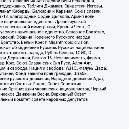
вного Управления Асгардской Веси Беловодья,
годержавию, Таблиги Джамаат, Свидетели Иеговы,
айат Кабарды, Балкарии и Карачая, Союз славян,
т-18, Благородный Орден Дьявола, Армия воли
ое национальное единство, Древнерусской
 нелегальной иммиграции, Кровь и Честь, О
усское национальное единство, Северное Братство,
ровский, Община Коренного Русского народа
атство, Белый Крест, Misanthropic division,
еское объединение Русские, Русское национальное
котатарского народа, Рубеж Севера, ТОЙС, О
ри Державная, Сектор 16, Независимость, Фирма,
д Крю, Союз Славянских Сил Руси, Алля-Аят,
я и свобода, Нация и свобода, W.H.С., Фалунь Дафа,
рупцией, Фонд защиты прав граждан, Штабы
ение русского движения, Народное движение Адат,
етских Светлых Родов, Совет Советских
ение Организации украинских националистов, Черный
ическое Движение Весна, Верховный Совет
ельный комитет совета народных депутатов