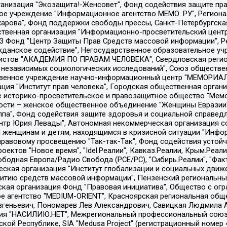
Общество с ограниченной ответственностью "Радио Свободная Европа/Радио Свобода", Чешское информационное агентство "MEDIUM-ORIENT", Красноярская региональная общественная организация "Мы против СПИДа", Камалягин Денис Николаевич, Маркелов Сергей Евгеньевич, Пономарев Лев Александрович, Савицкая Людмила Алексеевна, Автономная некоммерческая организация "Центр по работе с проблемой насилия "НАСИЛИЮ.НЕТ", Межрегиональный профессиональный союз работников здравоохранения "Альянс врачей", Юридическое лицо, зарегистрированное в Латвийской Республике, SIA "Medusa Project" (регистрационный номер 40103797863, дата регистрации 10.06.2014), Некоммерческая организация "Фонд по борьбе с коррупцией", Автономная некоммерческая организация "Институт права и публичной политики", Баданин Роман Сергеевич, Гликин Максим Александрович, Железнова Мария Михайловна, Лукьянова Юлия Сергеевна, Маетная Елизавета Витальевна, Маняхин Петр Борисович, Чуракова Ольга Владимировна, Ярош Юлия Петровна, Юридическое лицо "The Insider SIA", зарегистрированное в Риге, Латвийская Республика (дата регистрации 26.06.2015), являющееся администратором доменного имени интернет-издания "The Insider SIA", https://theins.ru, Постернак Алексей Евгеньевич, Рубин Михаил Аркадьевич, Анин Роман Александрович, Юридическое лицо Istories fonds, зарегистрированное в Латвийской Республике (регистрационный номер 50008295751, дата регистрации 24.02.2020), Великовский Дмитрий Александрович, Долинина Ирина Николаевна, Мароховская Алеся Алексеевна, Шлейнов Роман Юрьевич, Шмагун Олеся Валентиновна, Общество с ограниченной ответственностью "Альтаир 2021", Общество с ограниченной ответственностью "Вега 2021", Общество с ограниченной ответственностью "Главный редактор 2021", Общество с ограниченной ответственностью "Ромашки монолит", Важенков Артем Валерьевич, Ивановская областная общественная организация "Центр гендерных исследований", Гурман Юрий Альбертович, Медиапроект "ОВД-Инфо", Егоров Владимир Владимирович, Жилинский Владимир Александрович, Общество с ограниченной ответственностью "ЗП", Иванова София Юрьевна, Карезина Инна Павловна, Кильтау Екатерина Викторовна, Петров Алексей Викторович, Пискунов Сергей Евгеньевич, Смирнов Сергей Сергеевич, Тихонов Михаил Сергеевич, Общество с ограниченной ответственностью "ЖУРНАЛИСТ-ИНОСТРАННЫЙ АГЕНТ", Арапова Галина Юрьевна, Вольтская Татьяна Анатольевна, Американская компания "Mason G.E.S. Anonymous Foundation" (США), являющаяся владельцем интернет-издания https://mnews.world/, Компания "Stichting Bellingcat", зарегистрированная в Нидерландах (дата регистрации 11.07.2018), Захаров Андрей Вячеславович, Клепиковская Екатерина Дмитриевна, Общество с ограниченной ответственностью "МЕМО", Перл Роман Александрович, Симонов Евгений Алексеевич, Соловьева Елена Анатольевна, Сотников Даниил Владимирович, Сурначева Елизавета Дмитриевна, Автономная некоммерческая организация по защите прав человека и информированию населения "Якутия – Наше Мнение", Общество с ограниченной ответственностью "Москоу диджитал медиа", с 26.01.2023 Общество с ограниченной ответственностью "Чайка Белые сады", Ветошкина Валерия Валерьевна, Заговора Максим Александрович, Межрегиональное общественное движение "Российская ЛГБТ - сеть", Оленичев Максим Владимирович, Павлов Иван Юрьевич, Скворцова Елена Сергеевна, Общество с ограниченной ответственностью "Как бы инагент", Кочетков Игорь Викторович, Общество с ограниченной ответственностью "Честные выборы", Еланчик Олег Александрович, Общество с ограниченной ответственностью "Нобелевский призыв", Гималова Регина Эмилевна, Григорьев Андрей Валерьевич, Григорьева Алина Александровна, Ассоциация по содействию защите прав призывников, альтернативнослужащих и военнослужащих "Правозащитная группа "Гражданин.Армия.Право", Хисамова Регина Фаритовна, Автономная некоммерческая организация по реализа