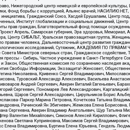
раво, Нижегородский центр немецкой и европейской культуры,
тики, Фонд борьбы с коррупцией, Альянс врачей, НАСИЛИЮ.НЕТ,
я инициатива, Гражданский Союз, Хасдей Ерушалаим, Центр по
юченных, Институт глобализации и социальных движений, Цент
ты прав граждан, Благотворительный фонд помощи осужденным
а, Проект Апрель, Самарская губерния, Эра здоровья, Мемориал
ера, Центр СИБАЛЬТ, Уральская правозащитная группа, Женщины
по правам человека, Дальневосточный центр развития гражданс
ологических исследований, Сутяжник, АКАДЕМИЯ ПО ПРАВАМ Ч
е Совета Министров северных стран, Гражданское содействие,
я прессы - Сибирь, Частное учреждение в Санкт-Петербурге С
 и Закон, Общественная комиссия по сохранению наследия ак
звития Свободы Информации, Экозащита!-Женсовет, Общественн
Регина Николаевна, Кривенко Сергей Владимирович, Милославс
совна, Туровский Александр Алексеевич, Васильева Анастасия
Пивоваров Андрей Сергеевич, Аверин Виталий Евгеньевич, Бара
горий Сергеевич, Пономарев Лев Александрович, Каргалицкий 
ньевна, Щаров Сергей Алексадрович, Цирульников Борис Альбер
ислакова-Паркер Марина Петровна, Кочеткова Татьяна Владими
сандровна, Рачинский Ян Збигневич, Жемкова Елена Борисовна,
лана Сергеевна, Аверин Владимир Анатольевич, Щур Татьяна М
фтер Валентин Михайлович, Симонов Алексей Кириллович, Флиг
женова Светлана Куприяновна, Максимов Сергей Владимирович, 
кс Елена Владимировна, Буртина Елена Юрьевна, Гендель Людм