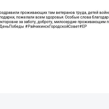
поздравили проживающих там ветеранов труда, детей войн
одарки, пожелали всем здоровья. Особые слова благодар
икторовне за заботу, доброту, милосердие проживающим п
т. #ДеньПобеды #РайчихинскГородскойСовет#ЕР