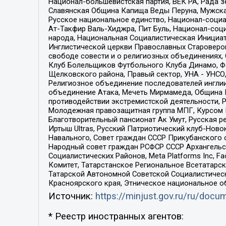
Национал-большевистская партия, ВЕК РА, Рада 
Славянская Община Капища Веды Перуна, Мужская
Русское национальное единство, Национал-социа
Ат-Такфир Валь-Хиджра, Пит Буль, Национал-соц
народа, Национальная Социалистическая Инициат
Инглистической церкви Православных Староверов
свободе совести и о религиозных объединениях,
Клуб Болельщиков Футбольного Клуба Динамо, Фа
Щелковского района, Правый сектор, УНА - УНСО, У
Религиозное объединение последователей инглии
объединение Атака, Мечеть Мирмамеда, Община К
противодействии экстремистской деятельности, 
Молодежная правозащитная группа МПГ, Курсом П
Благотворительный пансионат Ак Умут, Русская ре
Иртыш Ultras, Русский Патриотический клуб-Нов
Навального, Совет граждан СССР Прикубанского 
Народный совет граждан РСФСР СССР Архангельск
Социалистических Районов, Meta Platforms Inc, 
Комитет, Татарстанское Региональное Всетатар
Татарской Автономной Советской Социалистическ
Красноярского края, Этническое национальное о
Источник:
https://minjust.gov.ru/ru/doc
* Реестр иностранных агентов: