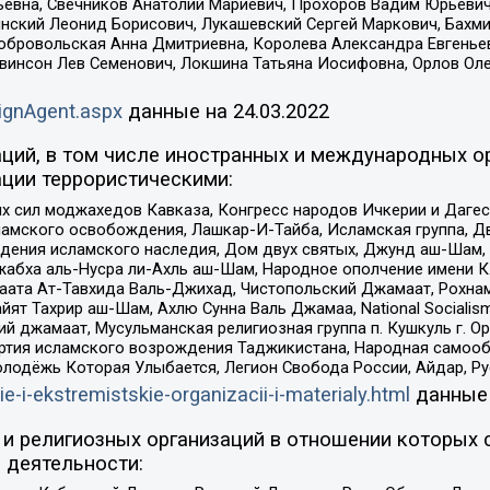
евна, Свечников Анатолий Мариевич, Прохоров Вадим Юрьевич
инский Леонид Борисович, Лукашевский Сергей Маркович, Бахм
Добровольская Анна Дмитриевна, Королева Александра Евгенье
евинсон Лев Семенович, Локшина Татьяна Иосифовна, Орлов Ол
ignAgent.aspx
данные на
24.03.2022
ций, в том числе иностранных и международных ор
ции террористическими:
ил моджахедов Кавказа, Конгресс народов Ичкерии и Дагеста
ламского освобождения, Лашкар-И-Тайба, Исламская группа, Дв
ения исламского наследия, Дом двух святых, Джунд аш-Шам, 
жабха аль-Нусра ли-Ахль аш-Шам, Народное ополчение имени К.
ата Ат-Тавхида Валь-Джихад, Чистопольский Джамаат, Рохнам
ят Тахрир аш-Шам, Ахлю Сунна Валь Джамаа, National Socialism
ий джамаат, Мусульманская религиозная группа п. Кушкуль г. 
ртия исламского возрождения Таджикистана, Народная самооб
олодёжь Которая Улыбается, Легион Свобода России, Айдар, Р
ie-i-ekstremistskie-organizacii-i-materialy.html
данные
и религиозных организаций в отношении которых 
 деятельности: