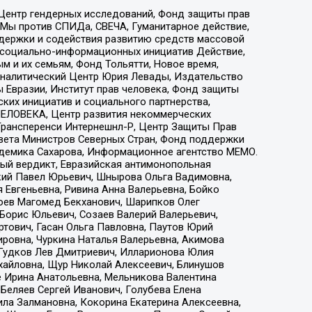
 Центр гендерных исследований, Фонд защиты прав
 Мы против СПИДа, СВЕЧА, Гуманитарное действие,
ддержки и содействия развитию средств массовой
р социально-информационных инициатив Действие,
 и их семьям, Фонд Тольятти, Новое время,
, Аналитический Центр Юрия Левады, Издательство
 Евразии, Институт прав человека, Фонд защиты
ких инициатив и социального партнерства,
ЕЛОВЕКА, Центр развития некоммерческих
 Трансперенси Интернешнл-Р, Центр Защиты Прав
овета Министров Северных Стран, Фонд поддержки
адемика Сахарова, Информационное агентство МЕМО.
ый вердикт, Евразийская антимонопольная
кий Павел Юрьевич, Шнырова Ольга Вадимовна,
 Евгеньевна, Ривина Анна Валерьевна, Бойко
хоев Магомед Бекханович, Шарипков Олег
Борис Юльевич, Созаев Валерий Валерьевич,
тович, Гасан Ольга Павловна, Паутов Юрий
ровна, Чуркина Наталья Валерьевна, Акимова
 Гудков Лев Дмитриевич, Илларионова Юлия
ихайловна, Щур Николай Алексеевич, Блинушов
е Ирина Анатольевна, Мельникова Валентина
Беляев Сергей Иванович, Голубева Елена
ила Залмановна, Кокорина Екатерина Алексеевна,