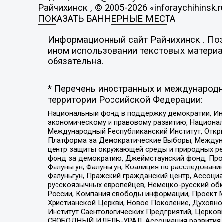
Райчихинск , © 2005-2026 «inforaychihinsk.r
ПОКАЗАТЬ БАННЕРНЫЕ МЕСТА
Информационный сайт Райчихинск . Пози
ином использовании текстовых материал
обязательна.
* Перечень иностранных и международн
территории Российской Федерации:
Национальный фонд в поддержку демократии, Ин
экономическому и правовому развитию, Национ
Международный Республиканский Институт, Откры
Платформа за Демократические Выборы, Междуна
центр защиты окружающей среды и природных ресу
фонд за демократию, Джеймстаунский фонд, Прож
Фалуньгун, Фалуньгун, Коалиция по расследован
Фалуньгун, Пражский гражданский центр, Ассоци
русскоязычных европейцев, Немецко-русский об
России, Компания свободы информации, Проект М
Христианской Церкви, Новое Поколение, Духовн
Институт Саентологических Предприятий, Церков
СВОБОДНЫЙ ИДЕЛЬ-УРАЛ, Ассоциация развития ж