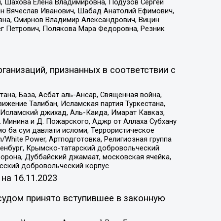
, Шахова Елена Владимировна, Подузов Сергей
ин Вячеслав Иванович, Шабад Анатолий Ефимович,
вна, Смирнов Владимир Александрович, Вицин
ег Петрович, Полякова Мара Федоровна, Резник
ганизаций, признанных в соответствии с
на, База, Асбат аль-Ансар, Священная война,
ижение Талибан, Исламская партия Туркестана,
Исламский джихад, Аль-Каида, Имарат Кавказ,
 Минина и Д. Пожарского, Аджр от Аллаха Субхану
о ба суи давлати исломи, Террористическое
/White Power, Артподготовка, Религиозная группа
Оренбург, Крымско-татарский добровольческий
орона, Дуббайский джамаат, московская ячейка,
усский добровольческий корпус
 на
16.11.2023
судом принято вступившее в законную