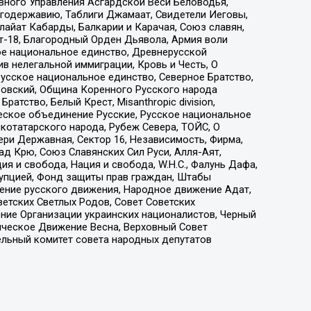
вного Управления Асгардской Веси Беловодья,
годержавию, Таблиги Джамаат, Свидетели Иеговы,
айат Кабарды, Балкарии и Карачая, Союз славян,
т-18, Благородный Орден Дьявола, Армия воли
ое национальное единство, Древнерусской
 нелегальной иммиграции, Кровь и Честь, О
усское национальное единство, Северное Братство,
ровский, Община Коренного Русского народа
атство, Белый Крест, Misanthropic division,
еское объединение Русские, Русское национальное
котатарского народа, Рубеж Севера, ТОЙС, О
ри Державная, Сектор 16, Независимость, Фирма,
д Крю, Союз Славянских Сил Руси, Алля-Аят,
я и свобода, Нация и свобода, W.H.С., Фалунь Дафа,
рупцией, Фонд защиты прав граждан, Штабы
ение русского движения, Народное движение Адат,
етских Светлых Родов, Совет Советских
ение Организации украинских националистов, Черный
ическое Движение Весна, Верховный Совет
ельный комитет совета народных депутатов