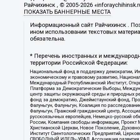
Райчихинск , © 2005-2026 «inforaychihinsk.r
ПОКАЗАТЬ БАННЕРНЫЕ МЕСТА
Информационный сайт Райчихинск . Пози
ином использовании текстовых материал
обязательна.
* Перечень иностранных и международн
территории Российской Федерации:
Национальный фонд в поддержку демократии, Ин
экономическому и правовому развитию, Национ
Международный Республиканский Институт, Откры
Платформа за Демократические Выборы, Междуна
центр защиты окружающей среды и природных ресу
фонд за демократию, Джеймстаунский фонд, Прож
Фалуньгун, Фалуньгун, Коалиция по расследован
Фалуньгун, Пражский гражданский центр, Ассоци
русскоязычных европейцев, Немецко-русский об
России, Компания свободы информации, Проект М
Христианской Церкви, Новое Поколение, Духовн
Институт Саентологических Предприятий, Церков
СВОБОДНЫЙ ИДЕЛЬ-УРАЛ, Ассоциация развития ж