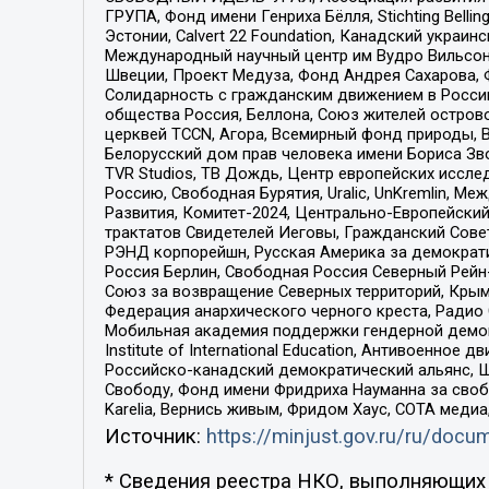
ГРУПА, Фонд имени Генриха Бёлля, Stichting Bellin
Эстонии, Calvert 22 Foundation, Канадский укра
Международный научный центр им Вудро Вильсона
Швеции, Проект Медуза, Фонд Андрея Сахарова, Ф
Солидарность с гражданским движением в России 
общества Россия, Беллона, Союз жителей острово
церквей TCCN, Агора, Всемирный фонд природы, B
Белорусский дом прав человека имени Бориса Зво
TVR Studios, ТВ Дождь, Центр европейских иссл
Россию, Свободная Бурятия, Uralic, UnKremlin, 
Развития, Комитет-2024, Центрально-Европейски
трактатов Свидетелей Иеговы, Гражданский Совет
РЭНД корпорейшн, Русская Америка за демократи
Россия Берлин, Свободная Россия Северный Рейн-В
Союз за возвращение Северных территорий, Крымско
Федерация анархического черного креста, Радио
Мобильная академия поддержки гендерной демократи
Institute of International Education, Антивоенн
Российско-канадский демократический альянс, 
Свободу, Фонд имени Фридриха Науманна за свобо
Karelia, Вернись живым, Фридом Хаус, СОТА меди
Источник:
https://minjust.gov.ru/ru/doc
* Сведения реестра НКО, выполняющих 