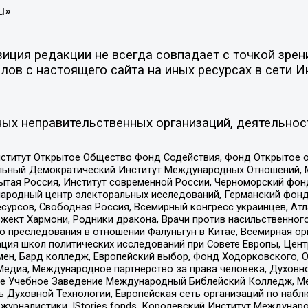
u»
ция редакции не всегда совпадает с точкой зрени
ов с настоящего сайта на иных ресурсах в сети И
ых неправительственных организаций, деятельнос
ститут Открытое Общество Фонд Содействия, Фонд Открытое 
альный Демократический Институт Международных Отношений,
тая Россия, Институт современной России, Черноморский фонд
родный центр электоральных исследований, Германский фонд
рсов, Свободная Россия, Всемирный конгресс украинцев, Атла
ект Хармони, Родники дракона, Врачи против насильственного
ию преследования в отношении Фалуньгун в Китае, Всемирная о
ация школ политических исследований при Совете Европы, Цен
мен, Бард колледж, Европейский выбор, Фонд Ходорковского,
едиа, Международное партнерство за права человека, Духовно
ое Учебное Заведение Международный Библейский Колледж, М
ь Духовной Технологии, Европейская сеть организаций по наб
урналистики, IStories fonds, Королевский Институт Между