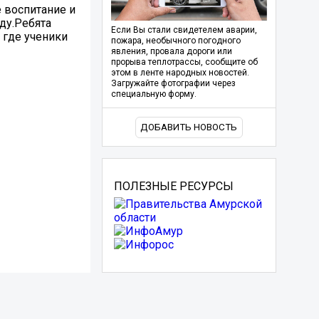
 воспитание и
ду.Ребята
Если Вы стали свидетелем аварии,
 где ученики
пожара, необычного погодного
явления, провала дороги или
прорыва теплотрассы, сообщите об
этом в ленте народных новостей.
Загружайте фотографии через
специальную форму.
ДОБАВИТЬ НОВОСТЬ
ПОЛЕЗНЫЕ РЕСУРСЫ