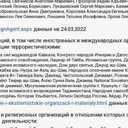
евна, Свечников Анатолий Мариевич, Прохоров Вадим Юрьевич
инский Леонид Борисович, Лукашевский Сергей Маркович, Бахм
Добровольская Анна Дмитриевна, Королева Александра Евгенье
евинсон Лев Семенович, Локшина Татьяна Иосифовна, Орлов Ол
ignAgent.aspx
данные на
24.03.2022
ций, в том числе иностранных и международных ор
ции террористическими:
ил моджахедов Кавказа, Конгресс народов Ичкерии и Дагеста
ламского освобождения, Лашкар-И-Тайба, Исламская группа, Дв
ения исламского наследия, Дом двух святых, Джунд аш-Шам, 
жабха аль-Нусра ли-Ахль аш-Шам, Народное ополчение имени К.
ата Ат-Тавхида Валь-Джихад, Чистопольский Джамаат, Рохнам
ят Тахрир аш-Шам, Ахлю Сунна Валь Джамаа, National Socialism
ий джамаат, Мусульманская религиозная группа п. Кушкуль г. 
ртия исламского возрождения Таджикистана, Народная самооб
олодёжь Которая Улыбается, Легион Свобода России, Айдар, Р
ie-i-ekstremistskie-organizacii-i-materialy.html
данные
и религиозных организаций в отношении которых 
 деятельности: