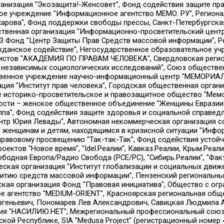
Общество с ограниченной ответственностью "Радио Свободная Европа/Радио Свобода", Чешское информационное агентство "MEDIUM-ORIENT", Красноярская региональная общественная организация "Мы против СПИДа", Камалягин Денис Николаевич, Маркелов Сергей Евгеньевич, Пономарев Лев Александрович, Савицкая Людмила Алексеевна, Автономная некоммерческая организация "Центр по работе с проблемой насилия "НАСИЛИЮ.НЕТ", Межрегиональный профессиональный союз работников здравоохранения "Альянс врачей", Юридическое лицо, зарегистрированное в Латвийской Республике, SIA "Medusa Project" (регистрационный номер 40103797863, дата регистрации 10.06.2014), Некоммерческая организация "Фонд по борьбе с коррупцией", Автономная некоммерческая организация "Институт права и публичной политики", Баданин Роман Сергеевич, Гликин Максим Александрович, Железнова Мария Михайловна, Лукьянова Юлия Сергеевна, Маетная Елизавета Витальевна, Маняхин Петр Борисович, Чуракова Ольга Владимировна, Ярош Юлия Петровна, Юридическое лицо "The Insider SIA", зарегистрированное в Риге, Латвийская Республика (дата регистрации 26.06.2015), являющееся администратором доменного имени интернет-издания "The Insider SIA", https://theins.ru, Постернак Алексей Евгеньевич, Рубин Михаил Аркадьевич, Анин Роман Александрович, Юридическое лицо Istories fonds, зарегистрированное в Латвийской Республике (регистрационный номер 50008295751, дата регистрации 24.02.2020), Великовский Дмитрий Александрович, Долинина Ирина Николаевна, Мароховская Алеся Алексеевна, Шлейнов Роман Юрьевич, Шмагун Олеся Валентиновна, Общество с ограниченной ответственностью "Альтаир 2021", Общество с ограниченной ответственностью "Вега 2021", Общество с ограниченной ответственностью "Главный редактор 2021", Общество с ограниченной ответственностью "Ромашки монолит", Важенков Артем Валерьевич, Ивановская областная общественная организация "Центр гендерных исследований", Гурман Юрий Альбертович, Медиапроект "ОВД-Инфо", Егоров Владимир Владимирович, Жилинский Владимир Александрович, Общество с ограниченной ответственностью "ЗП", Иванова София Юрьевна, Карезина Инна Павловна, Кильтау Екатерина Викторовна, Петров Алексей Викторович, Пискунов Сергей Евгеньевич, Смирнов Сергей Сергеевич, Тихонов Михаил Сергеевич, Общество с ограниченной ответственностью "ЖУРНАЛИСТ-ИНОСТРАННЫЙ АГЕНТ", Арапова Галина Юрьевна, Вольтская Татьяна Анатольевна, Американская компания "Mason G.E.S. Anonymous Foundation" (США), являющаяся владельцем интернет-издания https://mnews.world/, Компания "Stichting Bellingcat", зарегистрированная в Нидерландах (дата регистрации 11.07.2018), Захаров Андрей Вячеславович, Клепиковская Екатерина Дмитриевна, Общество с ограниченной ответственностью "МЕМО", Перл Роман Александрович, Симонов Евгений Алексеевич, Соловьева Елена Анатольевна, Сотников Даниил Владимирович, Сурначева Елизавета Дмитриевна, Автономная некоммерческая организация по защите прав человека и информированию населения "Якутия – Наше Мнение", Общество с ограниченной ответственностью "Москоу диджитал медиа", с 26.01.2023 Общество с ограниченной ответственностью "Чайка Белые сады", Ветошкина Валерия Валерьевна, Заговора Максим Александрович, Межрегиональное общественное движение "Российская ЛГБТ - сеть", Оленичев Максим Владимирович, Павлов Иван Юрьевич, Скворцова Елена Сергеевна, Общество с ограниченной ответственностью "Как бы инагент", Кочетков Игорь Викторович, Общество с ограниченной ответственностью "Честные выборы", Еланчик Олег Александрович, Общество с ограниченной ответственностью "Нобелевский призыв", Гималова Регина Эмилевна, Григорьев Андрей Валерьевич, Григорьева Алина Александровна, Ассоциация по содействию защите прав призывников, альтернативнослужащих и военнослужащих "Правозащитная группа "Гражданин.Армия.Право", Хисамова Регина Фаритовна, Автономная некоммерческая организация по реализа