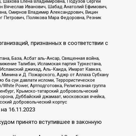
, Шахова Елена Владимировна, Подузов Сергей
ин Вячеслав Иванович, Шабад Анатолий Ефимович,
вна, Смирнов Владимир Александрович, Вицин
ег Петрович, Полякова Мара Федоровна, Резник
ганизаций, признанных в соответствии с
на, База, Асбат аль-Ансар, Священная война,
ижение Талибан, Исламская партия Туркестана,
Исламский джихад, Аль-Каида, Имарат Кавказ,
 Минина и Д. Пожарского, Аджр от Аллаха Субхану
о ба суи давлати исломи, Террористическое
/White Power, Артподготовка, Религиозная группа
Оренбург, Крымско-татарский добровольческий
орона, Дуббайский джамаат, московская ячейка,
усский добровольческий корпус
 на
16.11.2023
судом принято вступившее в законную