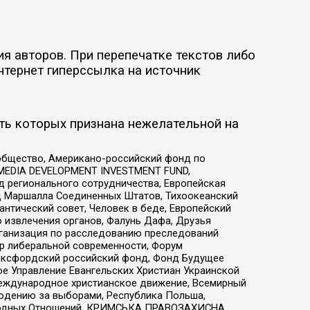
я авторов. При перепечатке текстов либо
нтернет гиперссылка на источник
ть которых признана нежелательной на
общество, Американо-российский фонд по
 MEDIA DEVELOPMENT INVESTMENT FUND,
 регионального сотрудничества, Европейская
 Маршалла Соединенных Штатов, Тихоокеанский
нтический совет, Человек в беде, Европейский
 извлечения органов, Фалунь Дафа, Друзья
рганизация по расследованию преследований
тр либеральной современности, Форум
 Оксфордский российский фонд, Фонд Будущее
е Управление Евангельских Христиан Украинской
еждународное христианское движение, Всемирный
людению за выборами, Республика Польша,
народных Отношений, КРИМСЬКА ПРАВОЗАХИСНА