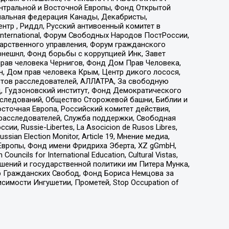
ы Центральной и Восточной Европы, Фонд Открытой
иональная федерация Канады, Декабристы,
тр , Риддл, Русский антивоенный комитет в
nternational, Форум Свободных Народов ПостРоссии,
дарственного управления, Форум гражданского
рнешнл, Фонд борьбы с коррупцией Инк, Завет
прав человека Чернигов, Фонд Дом Прав Человека,
н, Дом прав человека Крым, Центр дикого лосося,
стов расследователей, АЛЛАТРА, За свободную
д, Гудзоновский институт, Фонд Демократического
сследований, Общество Сторожевой башни, Библии и
сточная Европа, Российский комитет действия,
-расследователей, Служба поддержки, Свободная
 Russie-Libertes, La Asocicion de Rusos Libres,
an Election Monitor, Article 19, Мнение медиа,
Европы, Фонд имени Фридриха Эберта, XZ gGmbH,
ls for International Education, Cultural Vistas,
ошений и государственной политики им Питера Мунка,
 Гражданских Свобод, Фонд Бориса Немцова за
имости Ингушетии, Прометей, Stop Occupation of