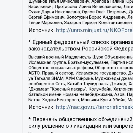
Шуманов Илья Вячеславович, Арапова Галина Юрь
Васильевич, Протасова Ирина Вячеславовна, Лит
Сухих Дарья Николаевна, Орлов Олег Петрович, 
Сергей Ефимович, Золотухин Борис Андреевич, Л
Генри Маркович, Захаров Герман Константинович
Источник:
http://unro.minjust.ru/NKOFore
* Единый федеральный список организа
законодательством Российской Федера
Высший военный Маджлисуль Шура Объединенных с
Исламская группа, Братья-мусульмане, Партия ис
Общество социальных реформ, Общество возрожд
АБТО, Правый сектор, Исламское государство, Д
уа Тагьаля SHAM, АУМ Синрике, Муджахеды джама
сообщество Сеть, Катиба Таухид валь-Джихад, Хай
“Джамаат “Красный пахарь”, Колумбайн, Хатлонск
батальон имени Номана Челебиджихана, Азов, Па
Батал-Хаджи Белхороев, Маньяки Культ Убийц, М
Источник:
http://nac.gov.ru/terroristichesk
* Перечень общественных объединений 
силу решение о ликвидации или запрете