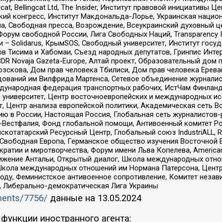
gcat, Bellingcat Ltd, The Insider, Институт правовой инициатив
инский конгресс, Институт Макдональда-Лорье, Украинская нац
, Свободная пресса, Возрождение, Всеукраинский духовный цен
орум свободной России, Лига Свободных Наций, Transparеncy I
– Solidarus, КрымSOS, Свободный университет, Институт госу
в Тисима и Хабомаи, Съезд народных депутатов, Гринпис Инте
DR Novaja Gazeta-Europe, Алтай проект, Образовательный дом 
зскова, Дом прав человека Тбилиси, Дом прав человека Ерева
едований им Вилфрида Мартенса, Сетевое объединение журнали
Международная федерация транспортных рабочих, ИстЧам Финлан
й университет, Центр восточноевропейских и международных и
, Центр анализа европейской политики, Академическая сеть Во
ю в России, Настоящая Россия, Глобальная сеть журналистов
естфалия, Фонд глобальной помощи, Антивоенный комитет России,
татарский Ресурсный Центр, Глобальный союз IndustriALL, Russi
 Свободная Европа, Германское общество изучения Восточной 
и и миротворчества, Форум имени Льва Копелева, American Counci
ое движение Антальи, Открытый диалог, Школа международных отн
Школа международных отношений им Нормана Патерсона, Центр
ду, Феминистское антивоенное сопротивление, Комитет независ
а, Либерально-демократическая Лига Украины
uments/7756/
данные на
13.05.2024
функции иностранного агента: