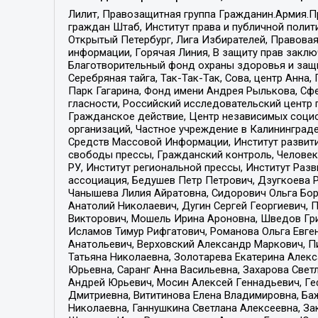
Лилит, Правозащитная группа Гражданин.Армия.П
граждан Штаб, Институт права и публичной поли
Открытый Петербург, Лига Избирателей, Правова
информации, Горячая Линия, В защиту прав закл
Благотворительный фонд охраны здоровья и защи
Серебряная тайга, Так-Так-Так, Сова, центр Анн
Парк Гагарина, Фонд имени Андрея Рылькова, Сф
гласности, Российский исследовательский центр 
Гражданское действие, Центр независимых соци
организаций, Частное учреждение в Калининград
Средств Массовой Информации, Институт развити
свободы прессы, Гражданский контроль, Человек
РУ, Институт региональной прессы, Институт Ра
ассоциация, Бедушев Петр Петрович, Дзугкоева 
Чанышева Лилия Айратовна, Сидорович Ольга Бори
Анатолий Николаевич, Дугин Сергей Георгиевич, 
Викторович, Мошель Ирина Ароновна, Шведов Гри
Исламов Тимур Рифгатович, Романова Ольга Евге
Анатольевич, Верховский Александр Маркович, П
Татьяна Николаевна, Золотарева Екатерина Алек
Юрьевна, Саранг Анна Васильевна, Захарова Свет
Андрей Юрьевич, Мосин Алексей Геннадьевич, Ге
Дмитриевна, Вититинова Елена Владимировна, Ба
Николаевна, Ганнушкина Светлана Алексеевна, За