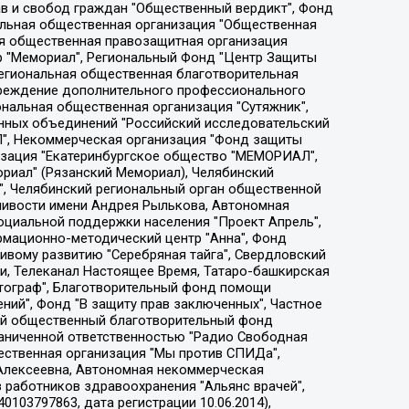
ции социально-правовых программ "Лилит", Дальневосточное общественное движение "Маяк", Санкт-Петербургская ЛГБТ-инициативная группа "Выход", Инициативная группа ЛГБТ+ "Реверс", Алексеев Андрей Викторович, Бекбулатова Таисия Львовна, Беляев Иван Михайлович, Владыкина Елена Сергеевна, Гельман Марат Александрович, Никульшина Вероника Юрьевна, Толоконникова Надежда Андреевна, Шендерович Виктор Анатольевич, Общество с ограниченной ответственностью "Данное сообщение", Общество с ограниченной ответственностью Издательский дом "Новая глава", Айнбиндер Александра Александровна, Московский комьюнити-центр для ЛГБТ+инициатив, Благотворительный фонд развития филантропии, Deutsche Welle (Германия, Kurt-Schumacher-Strasse 3, 53113 Bonn), Борзунова Мария Михайловна, Воробьев Виктор Викторович, Голубева Анна Львовна, Константинова Алла Михайловна, Малкова Ирина Владимировна, Мурадов Мурад Абдулгалимович, Осетинская Елизавета Николаевна, Понасенков Евгений Николаевич, Ганапольский Матвей Юрьевич, Киселев Евгений Алексеевич, Борухович Ирина Григорьевна, Дремин Иван Тимофеевич, Дубровский Дмитрий Викторович, Красноярская региональная общественная организация поддержки и развития альтернативных образовательных технологий и межкультурных коммуникаций "ИНТЕРРА", Маяковская Екатерина Алексеевна, Фейгин Марк Захарович, Филимонов Андрей Викторович, Дзугкоева Регина Николаевна, Доброхотов Роман Александрович, Дудь Юрий Александрович, Елкин Сергей Владимирович, Кругликов Кирилл Игоревич, Сабунаева Мария Леонидовна, Семенов Алексей Владимирович, Шаинян Карен Багратович, Шульман Екатерина Михайловна, Асафьев Артур Валерьевич, Вахштайн Виктор Семенович, Венедиктов Алексей Алексеевич, Лушникова Екатерина Евгеньевна, Волков Леонид Михайлович, Невзоров Александр Глебович, Пархоменко Сергей Борисович, Сироткин Ярослав Николаевич, Кара-Мурза Владимир Владимирович, Баранова Наталья Владимировна, Гозман Леонид Яковлевич, Кагарлицкий Борис Юльевич, Климарев Михаил Валерьевич, Милов Владимир Станиславович, Автономная некоммерческая организация Краснодарский центр современного искусства "Типография", Моргенштерн Алишер Тагирович, Соболь Любовь Эдуардовна, Общество с ограниченной ответственностью "ЛИЗА НОРМ", Каспаров Гарри Кимович, Ходорковский Михаил Борисович, Общество с ограниченной ответственностью "Апрельские тезисы", Данилович Ирина Брониславовна, Кашин Олег Владимирович, Петров Николай Владимирович, Пивоваров Алексей Владимирович, Соколов Михаил Владимирович, Цветкова Юлия Владимировна, Чичваркин Евгений Александрович, Комитет против пыток/Команда против пыток, Общество с ограниченной ответственностью "Первый научный", Общество с ограниченной ответственностью "Вертолет и ко", Белоцерковская Вероника Борисовна, Кац Максим Евгеньевич, Лазарева Татьяна Юрьевна, Шаведдинов Руслан Табризович, Яшин Илья Валерьевич, Общество с ограниченной ответственностью "Иноагент ААВ", Алешковский Дмитрий Петрович, Альбац Евгения Марковна, Быков Дмитрий Львович, Галямина Юлия Евгеньевна, Лойко Сергей Леонидович, Мартынов Кирилл Константинович, Медведев Сергей Александрович, Крашенинников Федор Геннадиевич, Гордеева Катерина Вл