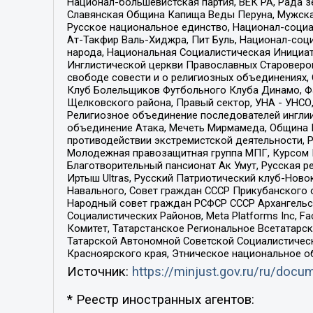
Национал-большевистская партия, ВЕК РА, Рада 
Славянская Община Капища Веды Перуна, Мужская
Русское национальное единство, Национал-социа
Ат-Такфир Валь-Хиджра, Пит Буль, Национал-соц
народа, Национальная Социалистическая Инициат
Инглистической церкви Православных Староверов
свободе совести и о религиозных объединениях,
Клуб Болельщиков Футбольного Клуба Динамо, Фа
Щелковского района, Правый сектор, УНА - УНСО, У
Религиозное объединение последователей инглии
объединение Атака, Мечеть Мирмамеда, Община К
противодействии экстремистской деятельности, 
Молодежная правозащитная группа МПГ, Курсом П
Благотворительный пансионат Ак Умут, Русская ре
Иртыш Ultras, Русский Патриотический клуб-Нов
Навального, Совет граждан СССР Прикубанского 
Народный совет граждан РСФСР СССР Архангельск
Социалистических Районов, Meta Platforms Inc, 
Комитет, Татарстанское Региональное Всетатар
Татарской Автономной Советской Социалистическ
Красноярского края, Этническое национальное о
Источник:
https://minjust.gov.ru/ru/doc
* Реестр иностранных агентов: