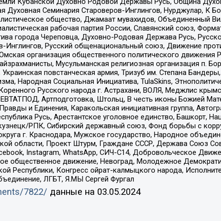
земли Кубанской Духовно Родовой Державы Русь, Община Духо
 Духовная Семинария Староверов-Инглингов, Нурджулар, К Бо
листическое общество, Джамаат мувахидов, Объединенный Вил
иалистическая рабочая партия России, Славянский союз, Форма
ива города Череповца, Духовно-Родовая Держава Русь, Русск
-Инглингов, Русский общенациональный союз, Движение против
 Омская организация общественного политического движения Р
йзрахманисты, Мусульманская религиозная организация п. Бо
краинская повстанческая армия, Тризуб им. Степана Бандеры, Бр
зма, Народная Социальная Инициатива, TulaSkins, Этнополитич
оренного Русского народа г. Астрахани, ВОЛЯ, Меджлис крымс
РЕВТАТПОД, Артподготовка, Штольц, В честь иконы Божией Мате
равды и Единения, Каракольская инициативная группа, Автогра
спублика Русь, Арестантское уголовное единство, Башкорт, Наци
окузнецк/РПК, Сибирский державный союз, Фонд борьбы с кор
округа г. Краснодара, Мужское государство, Народное объедин
ой области, Проект Штурм, Граждане СССР, Держава Союз Сов
Facebook, Instagram, WhatsApp, СИЧ-С14, Добровольческое Движ
ское общественное движение, Невоград, Молодежное Демократ
ой Республики, Конгресс ойрат-калмыцкого народа, Исполнит
бъединение, ЛГБТ, Я.МЫ Сергей Фургал
uments/7822/
данные на
03.05.2024