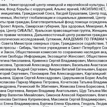
раво, Нижегородский центр немецкой и европейской культуры,
тики, Фонд борьбы с коррупцией, Альянс врачей, НАСИЛИЮ.НЕТ,
я инициатива, Гражданский Союз, Хасдей Ерушалаим, Центр по
юченных, Институт глобализации и социальных движений, Цент
ты прав граждан, Благотворительный фонд помощи осужденным
а, Проект Апрель, Самарская губерния, Эра здоровья, Мемориал
ера, Центр СИБАЛЬТ, Уральская правозащитная группа, Женщины
по правам человека, Дальневосточный центр развития гражданс
ологических исследований, Сутяжник, АКАДЕМИЯ ПО ПРАВАМ Ч
е Совета Министров северных стран, Гражданское содействие,
я прессы - Сибирь, Частное учреждение в Санкт-Петербурге С
 и Закон, Общественная комиссия по сохранению наследия ак
звития Свободы Информации, Экозащита!-Женсовет, Общественн
Регина Николаевна, Кривенко Сергей Владимирович, Милославс
совна, Туровский Александр Алексеевич, Васильева Анастасия
Пивоваров Андрей Сергеевич, Аверин Виталий Евгеньевич, Бара
горий Сергеевич, Пономарев Лев Александрович, Каргалицкий 
ньевна, Щаров Сергей Алексадрович, Цирульников Борис Альбер
ислакова-Паркер Марина Петровна, Кочеткова Татьяна Владими
сандровна, Рачинский Ян Збигневич, Жемкова Елена Борисовна,
лана Сергеевна, Аверин Владимир Анатольевич, Щур Татьяна М
фтер Валентин Михайлович, Симонов Алексей Кириллович, Флиг
женова Светлана Куприяновна, Максимов Сергей Владимирович, 
кс Елена Владимировна, Буртина Елена Юрьевна, Гендель Людм