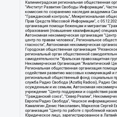
Калининградская региональная общественная организация "Экозащита!-Женсовет", Фонд содействия защите прав и свобод граждан "Общественный вердикт", Фонд "Институт Развития Свободы Информации", Частное учреждение "Информационное агентство МЕМО. РУ", Региональная общественная организация "Общественная комиссия по сохранению наследия академика Сахарова", Фонд поддержки свободы прессы, Санкт-Петербургская общественная правозащитная организация "Гражданский контроль", Межрегиональная общественная организация "Информационно-просветительский центр "Мемориал", Региональный Фонд "Центр Защиты Прав Средств Массовой Информации", с 05.12.2023 Фонд "Центр Защиты Прав Средств массовой информации", Региональная общественная благотворительная организация помощи беженцам и мигрантам "Гражданское содействие", Негосударственное образовательное учреждение дополнительного профессионального образования (повышение квалификации) специалистов "АКАДЕМИЯ ПО ПРАВАМ ЧЕЛОВЕКА", Свердловская региональная общественная организация "Сутяжник", Автономная некоммерческая организация "Центр независимых социологических исследований", Союз общественных объединений "Российский исследовательский центр по правам человека", Региональное общественное учреждение научно-информационный центр "МЕМОРИАЛ", Некоммерческая организация "Фонд защиты гласности", Автономная некоммерческая организация "Институт прав человека", Городская общественная организация "Екатеринбургское общество "МЕМОРИАЛ", Городская общественная организация "Рязанское историко-просветительское и правозащитное общество "Мемориал" (Рязанский Мемориал), Челябинский региональный орган общественной самодеятельности – женское общественное объединение "Женщины Евразии", Челябинский региональный орган общественной самодеятельности "Уральская правозащитная группа", Фонд содействия защите здоровья и социальной справедливости имени Андрея Рылькова, Автономная Некоммерческая Организация "Аналитический Центр Юрия Левады", Автономная некоммерческая организация социальной поддержки населения "Проект Апрель", Региональная общественная организация помощи женщинам и детям, находящимся в кризисной ситуации "Информационно-методический центр "Анна", Фонд содействия развитию массовых коммуникаций и правовому просвещению "Так-так-Так", Фонд содействия устойчивому развитию "Серебряная тайга", Свердловский региональный общественный фонд социальных проектов "Новое время", "Idel.Реалии", Кавказ.Реалии, Крым.Реалии, Телеканал Настоящее Время, Татаро-башкирская служба Радио Свобода (Azatliq Radiosi), Радио Свободная Европа/Радио Свобода (PCE/PC), "Сибирь.Реалии", "Фактограф", Благотворительный фонд помощи осужденным и их семьям, Автономная некоммерческая организация "Институт глобализации и социальных движений", Фонд "В защиту прав заключенных", Частное учреждение "Центр поддержки и содействия развитию средств массовой информации", Пензенский региональный общественный благотворительный фонд "Гражданский союз", "Север.Реалии", Некоммерческая организация Фонд "Правовая инициатива", 