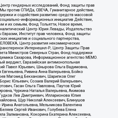
 Центр гендерных исследований, Фонд защиты прав
 Мы против СПИДа, СВЕЧА, Гуманитарное действие,
ддержки и содействия развитию средств массовой
р социально-информационных инициатив Действие,
 и их семьям, Фонд Тольятти, Новое время,
, Аналитический Центр Юрия Левады, Издательство
 Евразии, Институт прав человека, Фонд защиты
ких инициатив и социального партнерства,
ЕЛОВЕКА, Центр развития некоммерческих
 Трансперенси Интернешнл-Р, Центр Защиты Прав
овета Министров Северных Стран, Фонд поддержки
адемика Сахарова, Информационное агентство МЕМО.
ый вердикт, Евразийская антимонопольная
кий Павел Юрьевич, Шнырова Ольга Вадимовна,
 Евгеньевна, Ривина Анна Валерьевна, Бойко
хоев Магомед Бекханович, Шарипков Олег
Борис Юльевич, Созаев Валерий Валерьевич,
тович, Гасан Ольга Павловна, Паутов Юрий
ровна, Чуркина Наталья Валерьевна, Акимова
 Гудков Лев Дмитриевич, Илларионова Юлия
ихайловна, Щур Николай Алексеевич, Блинушов
е Ирина Анатольевна, Мельникова Валентина
Беляев Сергей Иванович, Голубева Елена
ила Залмановна, Кокорина Екатерина Алексеевна,