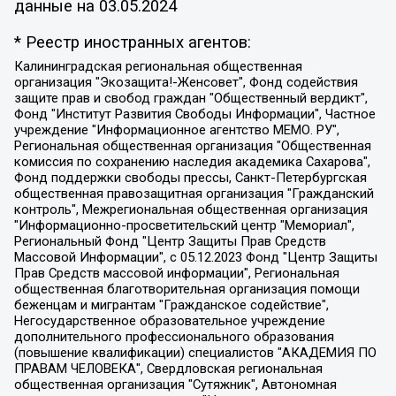
данные на
03.05.2024
* Реестр иностранных агентов:
Калининградская региональная общественная организация "Экозащита!-Женсовет", Фонд содействия защите прав и свобод граждан "Общественный вердикт", Фонд "Институт Развития Свободы Информации", Частное учреждение "Информационное агентство МЕМО. РУ", Региональная общественная организация "Общественная комиссия по сохранению наследия академика Сахарова", Фонд поддержки свободы прессы, Санкт-Петербургская общественная правозащитная организация "Гражданский контроль", Межрегиональная общественная организация "Информационно-просветительский центр "Мемориал", Региональный Фонд "Центр Защиты Прав Средств Массовой Информации", с 05.12.2023 Фонд "Центр Защиты Прав Средств массовой информации", Региональная общественная благотворительная организация помощи беженцам и мигрантам "Гражданское содействие", Негосударственное образовательное учреждение дополнительного профессионального образования (повышение квалификации) специалистов "АКАДЕМИЯ ПО ПРАВАМ ЧЕЛОВЕКА", Свердловская региональная общественная организация "Сутяжник", Автономная некоммерческая организация "Центр независимых социологических исследований", Союз общественных объединений "Российский исследовательский центр по правам человека", Региональное общественное учреждение научно-информационный центр "МЕМОРИАЛ", Некоммерческая организация "Фонд защиты гласности", Автономная некоммерческая организация "Институт прав человека", Городская общественная организация "Екатеринбургское общество "МЕМОРИАЛ", Городская общественная организация "Рязанское историко-просветительское и правозащитное общество "Мемориал" (Рязанский Мемориал), Челябинский региональный орган общественной самодеятельности – женское общественное объединение "Женщины Евразии", Челябинский региональный орган общественной самодеятельности "Уральская правозащитная группа", Фонд содействия защите здоровья и социальной справедливости имени Андрея Рылькова, Автономная Некоммерческая Организация "Аналитический Центр Юрия Левады", Автономная некоммерческая организация социальной поддержки населения "Проект Апрель", Региональная общественная организация помощи женщинам и детям, находящимся в кризисной ситуации "Информационно-методический центр "Анна", Фонд содействия развитию массовых коммуникаций и правовому просвещению "Так-так-Так", Фонд содействия устойчивому развитию "Серебряная тайга", Свердловский региональный общественный фонд социальных проектов "Новое время", "Idel.Реалии", Кавказ.Реалии, Крым.Реалии, Телеканал Настоящее Время, Татаро-башкирская служба Радио Свобода (Azatliq Radiosi), Радио Свободная Европа/Радио Свобода (PCE/PC), "Сибирь.Реалии", "Фактограф", Благотворительный фонд помощи осужденным и их семьям, Автономная некоммерческая организация "Институт глобализации и социальных движений", Фонд "В защиту прав заключенных", Частное учреждение "Центр поддержки и содействия развитию средств массовой информации", Пензенский региональный общественный благотворительный фонд "Гражданский союз", "Север.Реалии", Некоммерческая организация Фонд "Правовая инициатива", Общество с ограниченной ответственностью "Радио Свободная Европа/Радио Свобода", Чешское информационное агентство "MEDIUM-ORIENT", Красноярская региональная общественная организация "Мы против СПИДа", Камалягин Денис Николаевич, Маркелов Сергей Евгеньевич, Пономарев Лев Александрович, Савицкая Людмила Алексеевна, Автономная некоммерческая организация "Центр по работе с проблемой насилия "НАСИЛИЮ.НЕТ", Межрегиональный профессиональный союз работников здравоохранения "Альянс врачей", Юридическое лицо, зарегистрированное в Латвийской Республике, SIA "Medusa Project" (регистрационный номер 40103797863, дата регистрации 10.06.2014), Некоммерческая организация "Фонд по борьбе с коррупцией", Автономная некоммерческая организация "Институт права и публичной политики", Баданин Роман Сергеевич, Гликин Максим Александрович, Железнова Мария Михайловна, Лукьянова Юлия Сергеевна, Маетная Елизавета Витальевна, Маняхин Петр Борисович, Чуракова Ольга Владимировна, Ярош Юлия Петровна, Юридическое лицо "The Insider SIA", зарегистрированное в Риге, Латвийская Республика (дата регистрации 26.06.2015), являющееся администратором доменного имени интернет-издания "The Insider SIA", https://theins.ru, Постернак Алексей Евгеньевич, Рубин Михаил Аркадьевич, Анин Роман Александрович, Юридическое лицо Istories fonds, зарегистрированное в Латвийской Республике (регистрационный номер 50008295751, дата регистрации 24.02.2020), Великовский Дмитрий Александрович, Долинина Ирина Николаевна, Мароховская Алеся Алексеевна, Шлейнов Роман Юрьевич, Шмагун Олеся Валентиновна, Общество с ограниченной ответственностью "Альтаир 2021", Общество с ограниченной ответственностью "Вега 2021", Общество с ограниченной ответственностью "Главный редактор 2021", Общество с ограниченной ответственностью "Ромашки монолит", Важенков Артем Валерьевич, Ивановская областная общественная организация "Центр гендерных исследований", Гурман Юрий Альбертович, Медиапроект "ОВД-Инфо", Егоров Владимир Владимирович, Жилинский Владимир Александрович, Общество с ограниченной ответственностью "ЗП", Иванова София Юрьевна, Карезина Инна Павловна, Кильтау Екатерина Викторовна, Петров Алексей Викторович, Пискунов Сергей Евгеньевич, Смирнов Сергей Сергеевич, Тихонов Михаил Сергеевич, Общество с ограниченной ответственностью "ЖУРНАЛИСТ-ИНОСТРАННЫЙ АГЕНТ", Арапова Галина Юрьевна, Вольтская Татьяна Анатольевна, Американская компания "Mason G.E.S. Anonymous Foundation" (США), являющаяся владельцем интернет-издания https://mnews.world/, Компания "Stichting Bellingcat", зарегистрированная в Нидерландах (дата регистрации 11.07.2018), Захаров Андрей Вячеславович, Клепиковская Екатерина Дмитриевна, Общество с ограниченной ответственностью "МЕМО", Перл Роман Александрович, Симонов Евгений Алексеевич, Соловьева Елена Анатольевна, Сотников Даниил Владимирович, Сурначева Елизавета Дмитриевна, Автономная некоммерческая организация по защите прав человека и информированию населения "Якутия – Наше Мнение", Общество с ограниченной ответственностью "Москоу диджитал медиа", с 26.01.2023 Общество с ограниченной ответственностью "Чайка Белые сады", Ветошкина Валерия Валерьевна, Заговора Максим Александрович, Межрегиональное общественное движение "Российская ЛГБТ - сеть", Оленичев Максим Владимирович, Павлов Иван Юрьевич, Скворцова Елена Сергеевна, Общество с ограниченной ответственностью "Как бы инагент", Кочетков Игорь Викторович, Общество с ограниченной ответственностью "Честные выборы", Еланчик Олег Александрович, Общество с ограниченной ответственностью "Нобелевский призыв", Гималова Регина Эмилевна, Григорьев Андрей Валерьевич, Григорьева Алина Александровна, Ассоциация по содействию защите прав призывников, альтернативнослужащих и военнослужащих "Правозащитная группа "Гражданин.Армия.Право", Хисамова Регина Фаритовна, Автономная некоммерческая организация по реализации социально-правовых программ "Лилит", Дальневосточное общественное движение "Маяк", Санкт-Петербургская ЛГБТ-инициативная группа "Выход", Инициативная группа ЛГБТ+ "Реверс", Алексеев Андрей Викторович, Бекбулатова Таисия Львовна, Беляев Иван Михайлович, Владыкина Елена Сергеевна, Гельман Марат Александрович, Никульшина Вероника Юрьевна, Толоконникова Надежда Андреевна, Шендерович Виктор Анатольевич, Общество с ограниченной ответственностью "Данное сообщение", Общество с ограниченной ответственностью Издательский дом "Новая глава", Айнбиндер Александра Александровна, Московский комьюнити-центр для ЛГБТ+инициатив, Благотворительный фонд развития филантропии, Deutsche Welle (Германия, Kurt-Schumacher-Strasse 3, 53113 Bonn), Борзунова Мария Михайловна, Воробьев Виктор Викторович, Голубева Анна Львовна, Константинова Алла Михайловна, Малкова Ирина Владимировна, Мурадов Мурад Абдулгалимович, Осетинская Елизавета Николаевна, Понасенков Евгений Николаевич, Ганапольский Матвей Юрьевич, Киселев Евгений Алексеевич, Борухович Ирина Григорьевна, Дремин Иван Тимофеевич, Дубровский Дмитрий Викторович, Красноярская региональная общественная организация поддержки и развития альтернативных образовательных технологий и межкультурных коммуникаций "ИНТЕРРА", Маяковская Екатерина Алексеевна, Фейгин Марк Захарович, Филимонов Андрей Викторович, Дзугкоева Регина Николаевна, Доброхотов Роман Александрович, Дудь Юрий Александрович, Елкин Сергей Владимирович, Кругликов Кирилл Игоревич, Сабунаева Мария Леонидовна, Семенов Алексей Владимирович, Шаинян Карен Багратович, Шульман Екатерина Михайловна, Асафьев Артур Валерьевич, Вахштайн Виктор Семенович, Венедиктов Алексей Алексеевич, Лушникова Екатерина Евгеньевна, Волков Леонид Михайлович, Невзоров Александр Глебович, Пархоменко Сергей Борисович, Сироткин Ярослав Николаевич, Кара-Мурза Владимир Владимирович, Баранова Наталья Владимировна, Гозман Леонид Яковлевич, Кагарлицкий Борис Юльевич, Климарев Михаил Валерьевич, Милов Владимир Станиславович, Автономная некоммерческая организация Краснодарский центр современного искусства "Типография", Моргенштерн Алишер Тагирович, Соболь Любовь Эдуардовна, Общество с ограниченной ответственностью "ЛИЗА НОРМ", Каспаров Гарри Кимович, Ходорковский Михаил Борисович, Общество с ограниченной ответственностью "Апрельские тезисы", Данилович Ирина Брониславовна, Кашин Олег Владимирович, Петров Николай Владимирович, Пивоваров Алексей Владимирович, Соколов Михаил Владимирович, Цветкова Юлия Владимировна, Чичваркин Евгений Александрович, Комитет против пыток/Команда против пыток, Общество с ограниченной ответственностью "Первый научный", Общество с ограниченной ответственностью "Вертолет и ко", Белоцерковская Вероника Борисовна, Кац Максим Евгеньевич, Лазарева Татьяна Юрьевна, Шаведдинов Руслан Табризович, Яшин Илья Валерьевич, Общество с ограниченной ответственностью "Иноагент ААВ", Алешковский Дмитрий Петрович, Альбац Евгения Марковна, Быков Дмитрий Львович, Галямина Юлия Евгеньевна, Лойко Сергей Леонидович, Мартынов Кирилл Константинович, Медведев Сергей Александрович, Крашенинников Федор Геннадиевич, Гордеева Катерина Вл