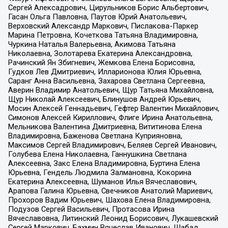
Сергей Алексадрович, Цирульников Борис Альбертович,
Гасан Ольга Павловна, Паутов Юрий Анатольевич,
Верховский Александр Маркович, Пислакова-Паркер
Марина Петровна, Кочеткова Татьяна Владимировна,
Чуркина Наталья Валерьевна, Акимова Татьяна
Николаевна, Золотарева Екатерина Александровна,
Рачинский Ян Збигневич, Жемкова Елена Борисовна,
Гудков Лев Дмитриевич, Илларионова Юлия Юрьевна,
Саранг Анна Васильевна, Захарова Светлана Сергеевна,
Аверин Владимир Анатольевич, Щур Татьяна Михайловна,
Щур Николай Алексеевич, Блинушов Андрей Юрьевич,
Мосин Алексей Геннадьевич, Гефтер Валентин Михайлович,
Симонов Алексей Кириллович, Флиге Ирина Анатольевна,
Мельникова Валентина Дмитриевна, Вититинова Елена
Владимировна, Баженова Светлана Куприяновна,
Максимов Сергей Владимирович, Беляев Сергей Иванович,
Голубева Елена Николаевна, Ганнушкина Светлана
Алексеевна, Закс Елена Владимировна, Буртина Елена
Юрьевна, Гендель Людмила Залмановна, Кокорина
Екатерина Алексеевна, Шуманов Илья Вячеславович,
Арапова Галина Юрьевна, Свечников Анатолий Мариевич,
Прохоров Вадим Юрьевич, Шахова Елена Владимировна,
Подузов Сергей Васильевич, Протасова Ирина
Вячеславовна, Литинский Леонид Борисович, Лукашевский
Сергей Маркович, Бахмин Вячеслав Иванович, Шабад