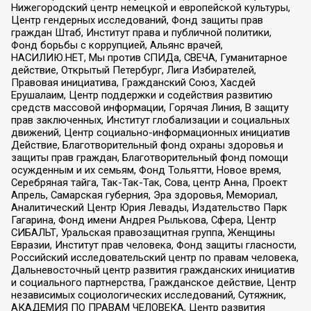
Нижегородский центр немецкой и европейской культуры,
Центр гендерных исследований, Фонд защиты прав
граждан Штаб, Институт права и публичной политики,
Фонд борьбы с коррупцией, Альянс врачей,
НАСИЛИЮ.НЕТ, Мы против СПИДа, СВЕЧА, Гуманитарное
действие, Открытый Петербург, Лига Избирателей,
Правовая инициатива, Гражданский Союз, Хасдей
Ерушалаим, Центр поддержки и содействия развитию
средств массовой информации, Горячая Линия, В защиту
прав заключенных, Институт глобализации и социальных
движений, Центр социально-информационных инициатив
Действие, Благотворительный фонд охраны здоровья и
защиты прав граждан, Благотворительный фонд помощи
осужденным и их семьям, Фонд Тольятти, Новое время,
Серебряная тайга, Так-Так-Так, Сова, центр Анна, Проект
Апрель, Самарская губерния, Эра здоровья, Мемориал,
Аналитический Центр Юрия Левады, Издательство Парк
Гагарина, Фонд имени Андрея Рылькова, Сфера, Центр
СИБАЛЬТ, Уральская правозащитная группа, Женщины
Евразии, Институт прав человека, Фонд защиты гласности,
Российский исследовательский центр по правам человека,
Дальневосточный центр развития гражданских инициатив
и социального партнерства, Гражданское действие, Центр
независимых социологических исследований, Сутяжник,
АКАДЕМИЯ ПО ПРАВАМ ЧЕЛОВЕКА, Центр развития