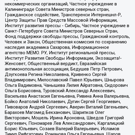
некоммерческих организаций, Частное учреждение в
Калининграде Совета Министров северных стран,
Гражданское содействие, Трансперенси Интернешнл-Р,
Центр Защиты Прав Средств Массовой Информации,
Институт развития прессы - Сибирь, Частное учреждение в
Санкт-Петербурге Совета Министров Северных Стран,
Фонд поддержки свободы прессы, Гражданский контроль,
Человек и Закон, Общественная комиссия по сохранению
наследия академика Сахарова, Информационное
агентство МЕМО. РУ, Институт региональной прессы,
Институт Развития Свободы Информации, Экозащита!-
Женсовет, Общественный вердикт, Евразийская
антимонопольная ассоциация, Бедушев Петр Петрович,
Дзугкоева Регина Николаевна, Кривенко Сергей
Владимирович, Милославский Павел Юрьевич, Шнырова
Ольга Вадимовна, Чанышева Лилия Айратовна, Сидорович
Ольга Борисовна, Туровский Александр Алексеевич,
Васильева Анастасия Евгеньевна, Ривина Анна Валерьевна,
Бойко Анатолий Николаевич, Дугин Сергей Георгиевич,
Пивоваров Андрей Сергеевич, Аверин Виталий Евгеньевич,
Барахоев Магомед Бекханович, Шарипков Олег
Викторович, Мошель Ирина Ароновна, Шведов Григорий
Сергеевич, Пономарев Лев Александрович, Каргалицкий
Борис Юльевич, Созаев Валерий Валерьевич, Исламов
Тимур Рифгатович, Романова Ольга Евгеньевна, Щаров