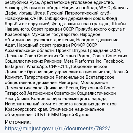
республика Русь, Арестантское уголовное единство,
Башкорт, Нация и свобода, Нация и свобода, W.H.С., Фалунь
Дафа, Иртыш Ultras, Русский Патриотический клуб-
Новокузнецк/РПК, Сибирский державный союз, Фонд
борьбы с коррупцией, Фонд защиты прав граждан, Штабы
Навального, Совет граждан СССР Прикубанского округа г.
Краснодара, Мужское государство, Народное
объединение русского движения, Народное движение
Адат, Народный совет граждан РСФСР СССР
Архангельской области, Проект Штурм, Граждане СССР,
Держава Союз Советских Светлых Родов, Совет Советских
Социалистических Районов, Meta Platforms Inc, Facebook,
Instagram, WhatsApp, СИЧ-С14, Добровольческое
Движение Организации украинских националистов, Черный
Комитет, Татарстанское Региональное Всетатарское
общественное движение, Невоград, Молодежное
Демократическое Движение Весна, Верховный Совет
Татарской Автономной Советской Социалистической
Республики, Конгресс ойрат-калмыцкого народа,
Исполнительный комитет совета народных депутатов
Красноярского края, Этническое национальное
объединение, ЛГБТ, Я.МЫ Сергей Фургал
Источник:
https://minjust.gov.ru/ru/documents/7822/