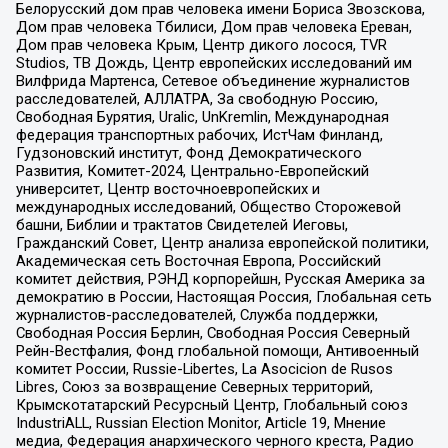
Белорусский дом прав человека имени Бориса Звозскова,
Дом прав человека Тбилиси, Дом прав человека Ереван,
Дом прав человека Крым, Центр дикого лосося, TVR
Studios, ТВ Дождь, Центр европейских исследований им
Вилфрида Мартенса, Сетевое объединение журналистов
расследователей, АЛЛАТРА, За свободную Россию,
Свободная Бурятия, Uralic, UnKremlin, Международная
федерация транспортных рабочих, ИстЧам Финланд,
Гудзоновский институт, Фонд Демократического
Развития, Комитет-2024, Центрально-Европейский
университет, Центр восточноевропейских и
международных исследований, Общество Сторожевой
башни, Библии и трактатов Свидетелей Иеговы,
Гражданский Совет, Центр анализа европейской политики,
Академическая сеть Восточная Европа, Российский
комитет действия, РЭНД корпорейшн, Русская Америка за
демократию в России, Настоящая Россия, Глобальная сеть
журналистов-расследователей, Служба поддержки,
Свободная Россия Берлин, Свободная Россия Северный
Рейн-Вестфалия, Фонд глобальной помощи, Антивоенный
комитет России, Russie-Libertes, La Asocicion de Rusos
Libres, Союз за возвращение Северных территорий,
Крымскотатарский Ресурсный Центр, Глобальный союз
IndustriALL, Russian Election Monitor, Article 19, Мнение
медиа, Федерация анархического черного креста, Радио