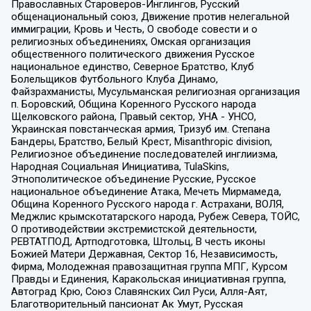
Православных Староверов-Инглингов, Русский
общенациональный союз, Движение против нелегальной
иммиграции, Кровь и Честь, О свободе совести и о
религиозных объединениях, Омская организация
общественного политического движения Русское
национальное единство, Северное Братство, Клуб
Болельщиков Футбольного Клуба Динамо,
Файзрахманисты, Мусульманская религиозная организация
п. Боровский, Община Коренного Русского народа
Щелковского района, Правый сектор, УНА - УНСО,
Украинская повстанческая армия, Тризуб им. Степана
Бандеры, Братство, Белый Крест, Misanthropic division,
Религиозное объединение последователей инглиизма,
Народная Социальная Инициатива, TulaSkins,
Этнополитическое объединение Русские, Русское
национальное объединение Атака, Мечеть Мирмамеда,
Община Коренного Русского народа г. Астрахани, ВОЛЯ,
Меджлис крымскотатарского народа, Рубеж Севера, ТОЙС,
О противодействии экстремистской деятельности,
РЕВТАТПОД, Артподготовка, Штольц, В честь иконы
Божией Матери Державная, Сектор 16, Независимость,
Фирма, Молодежная правозащитная группа МПГ, Курсом
Правды и Единения, Каракольская инициативная группа,
Автоград Крю, Союз Славянских Сил Руси, Алля-Аят,
Благотворительный пансионат Ак Умут, Русская