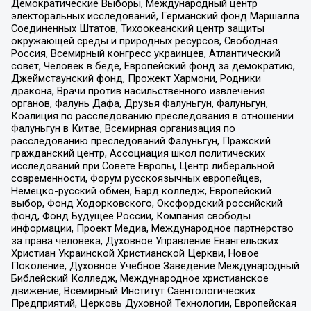
Демократические Выборы, Международный центр
электоральных исследований, Германский фонд Маршалла
Соединенных Штатов, Тихоокеанский центр защиты
окружающей среды и природных ресурсов, Свободная
Россия, Всемирный конгресс украинцев, Атлантический
совет, Человек в беде, Европейский фонд за демократию,
Джеймстаунский фонд, Прожект Хармони, Родники
дракона, Врачи против насильственного извлечения
органов, Фалунь Дафа, Друзья Фалуньгун, Фалуньгун,
Коалиция по расследованию преследования в отношении
Фалуньгун в Китае, Всемирная организация по
расследованию преследований Фалуньгун, Пражский
гражданский центр, Ассоциация школ политических
исследований при Совете Европы, Центр либеральной
современности, Форум русскоязычных европейцев,
Немецко-русский обмен, Бард колледж, Европейский
выбор, Фонд Ходорковского, Оксфордский российский
фонд, Фонд Будущее России, Компания свободы
информации, Проект Медиа, Международное партнерство
за права человека, Духовное Управление Евангельских
Христиан Украинской Христианской Церкви, Новое
Поколение, Духовное Учебное Заведение Международный
Библейский Колледж, Международное христианское
движение, Всемирный Институт Саентологических
Предприятий, Церковь Духовной Технологии, Европейская