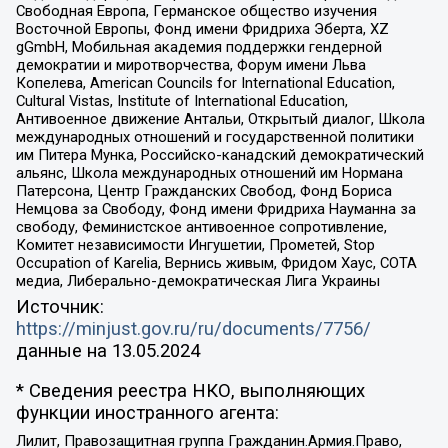
Свободная Европа, Германское общество изучения
Восточной Европы, Фонд имени Фридриха Эберта, XZ
gGmbH, Мобильная академия поддержки гендерной
демократии и миротворчества, Форум имени Льва
Копелева, American Councils for International Education,
Cultural Vistas, Institute of International Education,
Антивоенное движение Антальи, Открытый диалог, Школа
международных отношений и государственной политики
им Питера Мунка, Российско-канадский демократический
альянс, Школа международных отношений им Нормана
Патерсона, Центр Гражданских Свобод, Фонд Бориса
Немцова за Свободу, Фонд имени Фридриха Науманна за
свободу, Феминистское антивоенное сопротивление,
Комитет независимости Ингушетии, Прометей, Stop
Occupation of Karelia, Вернись живым, Фридом Хаус, СОТА
медиа, Либерально-демократическая Лига Украины
Источник:
https://minjust.gov.ru/ru/documents/7756/
данные на
13.05.2024
* Сведения реестра НКО, выполняющих
функции иностранного агента:
Лилит, Правозащитная группа Гражданин.Армия.Право,