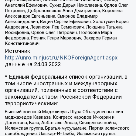
Анатолий Ефимович, Сухих Дарья Николаевна, Орлов Олег
Петрович, Добровольская Анна Дмитриевна, Королева
Александра Евгеньевна, Смирнов Владимир
Александрович, Вицин Сергей Ефимович, Золотухин Борис
Андреевич, Левинсон Лев Семенович, Локшина Татьяна
Иосифовна, Орлов Олег Петрович, Полякова Мара
Федоровна, Резник Генри Маркович, Захаров Герман
Константинович
Источник:
http://unro.minjust.ru/NKOForeignAgent.aspx
данные на
24.03.2022
* Единый федеральный список организаций, в
том числе иностранных и международных
организаций, признанных в соответствии с
законодательством Российской Федерации
террористическими:
Высший военный Маджлисуль Шура Объединенных сил
моджахедов Кавказа, Конгресс народов Ичкерии и
Дагестана, База, Асбат аль-Ансар, Священная война,
Исламская группа, Братья-мусульмане, Партия исламского
освобождения, Лашкар-И-Тайба, Исламская группа,