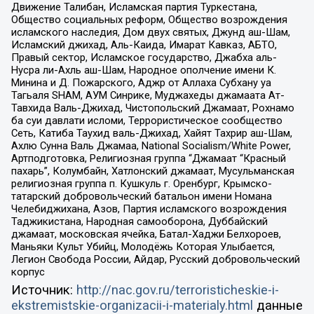
Движение Талибан, Исламская партия Туркестана,
Общество социальных реформ, Общество возрождения
исламского наследия, Дом двух святых, Джунд аш-Шам,
Исламский джихад, Аль-Каида, Имарат Кавказ, АБТО,
Правый сектор, Исламское государство, Джабха аль-
Нусра ли-Ахль аш-Шам, Народное ополчение имени К.
Минина и Д. Пожарского, Аджр от Аллаха Субхану уа
Тагьаля SHAM, АУМ Синрике, Муджахеды джамаата Ат-
Тавхида Валь-Джихад, Чистопольский Джамаат, Рохнамо
ба суи давлати исломи, Террористическое сообщество
Сеть, Катиба Таухид валь-Джихад, Хайят Тахрир аш-Шам,
Ахлю Сунна Валь Джамаа, National Socialism/White Power,
Артподготовка, Религиозная группа “Джамаат “Красный
пахарь”, Колумбайн, Хатлонский джамаат, Мусульманская
религиозная группа п. Кушкуль г. Оренбург, Крымско-
татарский добровольческий батальон имени Номана
Челебиджихана, Азов, Партия исламского возрождения
Таджикистана, Народная самооборона, Дуббайский
джамаат, московская ячейка, Батал-Хаджи Белхороев,
Маньяки Культ Убийц, Молодёжь Которая Улыбается,
Легион Свобода России, Айдар, Русский добровольческий
корпус
Источник:
http://nac.gov.ru/terroristicheskie-i-
ekstremistskie-organizacii-i-materialy.html
данные