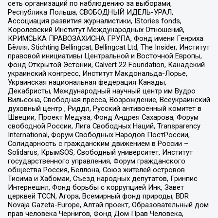
сеть организаций по наблюдению за выборами,
Республика Польша, СВОБОДНЫЙ ИДЕЛЬ-УРАЛ,
Ассоциация развития журналистики, IStories fonds,
Королевский Институт Международных Отношений,
КРИМСЬКА ПРАВОЗАХИСНА ГРУПА, Фонд имени Генриха
Бёлля, Stichting Bellingcat, Bellingcat Ltd, The Insider, Институт
правовой инициативы Центральной и Восточной Европы,
Фонд Открытой Эстонии, Calvert 22 Foundation, Канадский
украинский конгресс, Институт Макдональда-Лорье,
Украинская национальная федерация Канады,
Декабристы, Международный научный центр им Вудро
Вильсона, Свободная пресса, Возрождение, Всеукраинский
духовный центр , Риддл, Русский антивоенный комитет в
Швеции, Проект Медуза, Фонд Андрея Сахарова, Форум
свободной России, Лига Свободных Наций, Transparеncy
International, Форум Свободных Народов ПостРоссии,
Солидарность с гражданским движением в России –
Solidarus, КрымSOS, Свободный университет, Институт
государственного управления, Форум гражданского
общества Россия, Беллона, Союз жителей островов
Тисима и Хабомаи, Съезд народных депутатов, Гринпис
Интернешнл, Фонд борьбы с коррупцией Инк, Завет
церквей TCCN, Агора, Всемирный фонд природы, BDR
Novaja Gazeta-Europe, Алтай проект, Образовательный дом
прав человека Чернигов, Фонд Дом Прав Человека,