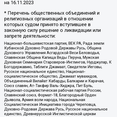
на
16.11.2023
* Перечень общественных объединений и
религиозных организаций в отношении
которых судом принято вступившее в
законную силу решение о ликвидации или
запрете деятельности:
Национал-большевистская партия, ВЕК РА, Рада земли
Кубанской Духовно Родовой Державы Русь, Община
Духовного Управления Асгардской Веси Беловодья,
Славянская Община Капища Веды Перуна, Мужская
Духовная Семинария Староверов-Инглингов, Нурджулар, К
Богодержавию, Таблиги Джамаат, Свидетели Иеговы,
Русское национальное единство, Национал-
социалистическое общество, Джамаат мувахидов,
Объединенный Вилайат Кабарды, Балкарии и Карачая,
Союз славян, Ат-Такфир Валь-Хиджра, Пит Буль,
Национал-социалистическая рабочая партия России,
Славянский союз, Формат-18, Благородный Орден
Дьявола, Армия воли народа, Национальная
Социалистическая Инициатива города Череповца,
Духовно-Родовая Держава Русь, Русское национальное
единство, Древнерусской Инглистической церкви