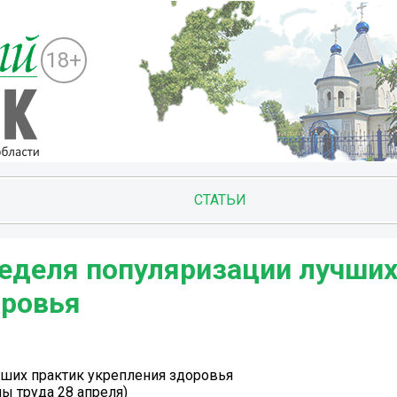
18+
СТАТЬИ
 Неделя популяризации лучши
оровья
учших практик укрепления здоровья
ны труда 28 апреля)