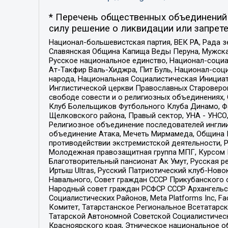
* Перечень общественных объединений 
силу решение о ликвидации или запрете
Национал-большевистская партия, ВЕК РА, Рада 
Славянская Община Капища Веды Перуна, Мужская
Русское национальное единство, Национал-социа
Ат-Такфир Валь-Хиджра, Пит Буль, Национал-соц
народа, Национальная Социалистическая Инициат
Инглистической церкви Православных Староверов
свободе совести и о религиозных объединениях,
Клуб Болельщиков Футбольного Клуба Динамо, Фа
Щелковского района, Правый сектор, УНА - УНСО, У
Религиозное объединение последователей инглии
объединение Атака, Мечеть Мирмамеда, Община К
противодействии экстремистской деятельности, 
Молодежная правозащитная группа МПГ, Курсом П
Благотворительный пансионат Ак Умут, Русская ре
Иртыш Ultras, Русский Патриотический клуб-Нов
Навального, Совет граждан СССР Прикубанского 
Народный совет граждан РСФСР СССР Архангельск
Социалистических Районов, Meta Platforms Inc, 
Комитет, Татарстанское Региональное Всетатар
Татарской Автономной Советской Социалистическ
Красноярского края, Этническое национальное о