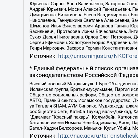
Юрьевна, Саранг Анна Васильевна, Захарова Свет
Андрей Юрьевич, Мосин Алексей Геннадьевич, Ге
Дмитриевна, Вититинова Елена Владимировна, Ба
Николаевна, Ганнушкина Светлана Алексеевна, За
Шуманов Илья Вячеславович, Арапова Галина Юрь
Васильевич, Протасова Ирина Вячеславовна, Лит
Сухих Дарья Николаевна, Орлов Олег Петрович, 
Сергей Ефимович, Золотухин Борис Андреевич, Л
Генри Маркович, Захаров Герман Константинович
Источник:
http://unro.minjust.ru/NKOFore
* Единый федеральный список организа
законодательством Российской Федера
Высший военный Маджлисуль Шура Объединенных с
Исламская группа, Братья-мусульмане, Партия ис
Общество социальных реформ, Общество возрожд
АБТО, Правый сектор, Исламское государство, Д
уа Тагьаля SHAM, АУМ Синрике, Муджахеды джама
сообщество Сеть, Катиба Таухид валь-Джихад, Хай
“Джамаат “Красный пахарь”, Колумбайн, Хатлонск
батальон имени Номана Челебиджихана, Азов, Па
Батал-Хаджи Белхороев, Маньяки Культ Убийц, М
Источник:
http://nac.gov.ru/terroristichesk