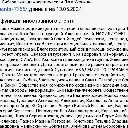
а, Либерально-демократическая Лига Украины
uments/7756/
данные на
13.05.2024
функции иностранного агента:
раво, Нижегородский центр немецкой и европейской культуры,
тики, Фонд борьбы с коррупцией, Альянс врачей, НАСИЛИЮ.НЕТ,
я инициатива, Гражданский Союз, Хасдей Ерушалаим, Центр по
юченных, Институт глобализации и социальных движений, Цент
ты прав граждан, Благотворительный фонд помощи осужденным
а, Проект Апрель, Самарская губерния, Эра здоровья, Мемориал
ера, Центр СИБАЛЬТ, Уральская правозащитная группа, Женщины
по правам человека, Дальневосточный центр развития гражданс
ологических исследований, Сутяжник, АКАДЕМИЯ ПО ПРАВАМ Ч
е Совета Министров северных стран, Гражданское содействие,
я прессы - Сибирь, Частное учреждение в Санкт-Петербурге С
 и Закон, Общественная комиссия по сохранению наследия ак
звития Свободы Информации, Экозащита!-Женсовет, Общественн
Регина Николаевна, Кривенко Сергей Владимирович, Милославс
совна, Туровский Александр Алексеевич, Васильева Анастасия
Пивоваров Андрей Сергеевич, Аверин Виталий Евгеньевич, Бара
горий Сергеевич, Пономарев Лев Александрович, Каргалицкий 
ньевна, Щаров Сергей Алексадрович, Цирульников Борис Альбер
ислакова-Паркер Марина Петровна, Кочеткова Татьяна Владими
сандровна, Рачинский Ян Збигневич, Жемкова Елена Борисовна,