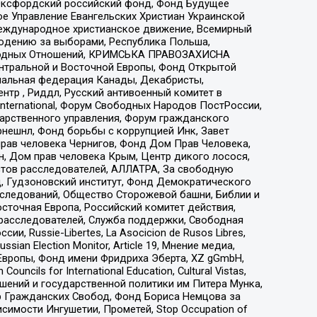
 Оксфордский российский фонд, Фонд Будущее
е Управление Евангельских Христиан Украинской
еждународное христианское движение, Всемирный
людению за выборами, Республика Польша,
народных Отношений, КРИМСЬКА ПРАВОЗАХИСНА
ы Центральной и Восточной Европы, Фонд Открытой
иональная федерация Канады, Декабристы,
тр , Риддл, Русский антивоенный комитет в
nternational, Форум Свободных Народов ПостРоссии,
дарственного управления, Форум гражданского
рнешнл, Фонд борьбы с коррупцией Инк, Завет
прав человека Чернигов, Фонд Дом Прав Человека,
н, Дом прав человека Крым, Центр дикого лосося,
стов расследователей, АЛЛАТРА, За свободную
д, Гудзоновский институт, Фонд Демократического
сследований, Общество Сторожевой башни, Библии и
сточная Европа, Российский комитет действия,
-расследователей, Служба поддержки, Свободная
 Russie-Libertes, La Asocicion de Rusos Libres,
an Election Monitor, Article 19, Мнение медиа,
Европы, Фонд имени Фридриха Эберта, XZ gGmbH,
ls for International Education, Cultural Vistas,
ошений и государственной политики им Питера Мунка,
 Гражданских Свобод, Фонд Бориса Немцова за
имости Ингушетии, Прометей, Stop Occupation of