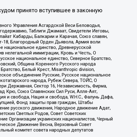
судом принято вступившее в законную
вного Управления Асгардской Веси Беловодья,
годержавию, Таблиги Джамаат, Свидетели Иеговы,
айат Кабарды, Балкарии и Карачая, Союз славян,
т-18, Благородный Орден Дьявола, Армия воли
ое национальное единство, Древнерусской
 нелегальной иммиграции, Кровь и Честь, О
усское национальное единство, Северное Братство,
ровский, Община Коренного Русского народа
атство, Белый Крест, Misanthropic division,
еское объединение Русские, Русское национальное
котатарского народа, Рубеж Севера, ТОЙС, О
ри Державная, Сектор 16, Независимость, Фирма,
д Крю, Союз Славянских Сил Руси, Алля-Аят,
я и свобода, Нация и свобода, W.H.С., Фалунь Дафа,
рупцией, Фонд защиты прав граждан, Штабы
ение русского движения, Народное движение Адат,
етских Светлых Родов, Совет Советских
ение Организации украинских националистов, Черный
ическое Движение Весна, Верховный Совет
ельный комитет совета народных депутатов