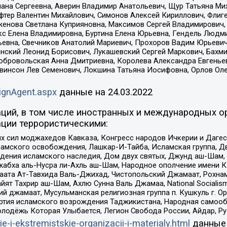
лана Сергеевна, Аверин Владимир Анатольевич, Щур Татьяна М
фтер Валентин Михайлович, Симонов Алексей Кириллович, Флиг
женова Светлана Куприяновна, Максимов Сергей Владимирович, 
кс Елена Владимировна, Буртина Елена Юрьевна, Гендель Людм
евна, Свечников Анатолий Мариевич, Прохоров Вадим Юрьевич
инский Леонид Борисович, Лукашевский Сергей Маркович, Бахм
Добровольская Анна Дмитриевна, Королева Александра Евгенье
евинсон Лев Семенович, Локшина Татьяна Иосифовна, Орлов Ол
ignAgent.aspx
данные на
24.03.2022
ций, в том числе иностранных и международных ор
ции террористическими:
ил моджахедов Кавказа, Конгресс народов Ичкерии и Дагеста
ламского освобождения, Лашкар-И-Тайба, Исламская группа, Дв
ения исламского наследия, Дом двух святых, Джунд аш-Шам, 
жабха аль-Нусра ли-Ахль аш-Шам, Народное ополчение имени К.
ата Ат-Тавхида Валь-Джихад, Чистопольский Джамаат, Рохнам
ят Тахрир аш-Шам, Ахлю Сунна Валь Джамаа, National Socialism
ий джамаат, Мусульманская религиозная группа п. Кушкуль г. 
ртия исламского возрождения Таджикистана, Народная самооб
олодёжь Которая Улыбается, Легион Свобода России, Айдар, Р
ie-i-ekstremistskie-organizacii-i-materialy.html
данные