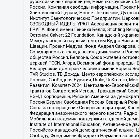
русскоязычных европейцев, Немецко-русский об
России, Компания свободы информации, Проект М
Христианской Церкви, Новое Поколение, Духовн
Институт Саентологических Предприятий, Церков
СВОБОДНЫЙ ИДЕЛЬ-УРАЛ, Ассоциация развития ж
ГРУПА, Фонд имени Генриха Бёлля, Stichting Bellin
Эстонии, Calvert 22 Foundation, Канадский укра
Международный научный центр им Вудро Вильсона
Швеции, Проект Медуза, Фонд Андрея Сахарова, Ф
Солидарность с гражданским движением в России 
общества Россия, Беллона, Союз жителей острово
церквей TCCN, Агора, Всемирный фонд природы, B
Белорусский дом прав человека имени Бориса Зво
TVR Studios, ТВ Дождь, Центр европейских иссл
Россию, Свободная Бурятия, Uralic, UnKremlin, 
Развития, Комитет-2024, Центрально-Европейски
трактатов Свидетелей Иеговы, Гражданский Совет
РЭНД корпорейшн, Русская Америка за демократи
Россия Берлин, Свободная Россия Северный Рейн-В
Союз за возвращение Северных территорий, Крымско
Федерация анархического черного креста, Радио
Мобильная академия поддержки гендерной демократи
Institute of International Education, Антивоенн
Российско-канадский демократический альянс, 
Свободу, Фонд имени Фридриха Науманна за свобо