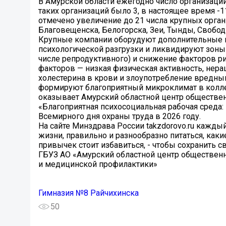
В Амурской области ежегодно число организаций
таких организаций было 3, в настоящее время -1
отмечено увеличение до 21 числа крупных орга
Благовещенска, Белогорска, Зеи, Тынды, Свобод
Крупные компании оборудуют дополнительные п
психологической разгрузки и ликвидируют зоны 
числе репродуктивного) и снижение факторов р
факторов — низкая физическая активность, нер
холестерина в крови и злоупотребление вредн
формируют благоприятный микроклимат в колл
оказывает Амурский областной центр обществе
«Благоприятная психосоциальная рабочая среда:
Всемирного дня охраны труда в 2026 году.
На сайте Минздрава России takzdorovo.ru кажды
жизни, правильно и разнообразно питаться, как
привычек стоит избавиться, - чтобы сохранить с
ГБУЗ АО «Амурский областной центр обществен
и медицинской профилактики»
Гимназия №8 Райчихинска
50