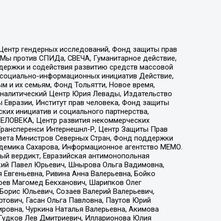
 Центр гендерных исследований, Фонд защиты прав
 Мы против СПИДа, СВЕЧА, Гуманитарное действие,
ддержки и содействия развитию средств массовой
р социально-информационных инициатив Действие,
 и их семьям, Фонд Тольятти, Новое время,
, Аналитический Центр Юрия Левады, Издательство
 Евразии, Институт прав человека, Фонд защиты
ких инициатив и социального партнерства,
ЕЛОВЕКА, Центр развития некоммерческих
 Трансперенси Интернешнл-Р, Центр Защиты Прав
овета Министров Северных Стран, Фонд поддержки
адемика Сахарова, Информационное агентство МЕМО.
ый вердикт, Евразийская антимонопольная
кий Павел Юрьевич, Шнырова Ольга Вадимовна,
 Евгеньевна, Ривина Анна Валерьевна, Бойко
хоев Магомед Бекханович, Шарипков Олег
Борис Юльевич, Созаев Валерий Валерьевич,
тович, Гасан Ольга Павловна, Паутов Юрий
ровна, Чуркина Наталья Валерьевна, Акимова
 Гудков Лев Дмитриевич, Илларионова Юлия