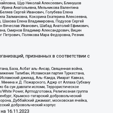
ихайловна, Щур Николай Алексеевич, Блинушов
е Ирина Анатольевна, Мельникова Валентина
Беляев Сергей Иванович, Голубева Елена
ила Залмановна, Кокорина Екатерина Алексеевна,
, Шахова Елена Владимировна, Подузов Сергей
ин Вячеслав Иванович, Шабад Анатолий Ефимович,
вна, Смирнов Владимир Александрович, Вицин
ег Петрович, Полякова Мара Федоровна, Резник
ганизаций, признанных в соответствии с
на, База, Асбат аль-Ансар, Священная война,
ижение Талибан, Исламская партия Туркестана,
Исламский джихад, Аль-Каида, Имарат Кавказ,
 Минина и Д. Пожарского, Аджр от Аллаха Субхану
о ба суи давлати исломи, Террористическое
/White Power, Артподготовка, Религиозная группа
Оренбург, Крымско-татарский добровольческий
орона, Дуббайский джамаат, московская ячейка,
усский добровольческий корпус
 на
16.11.2023