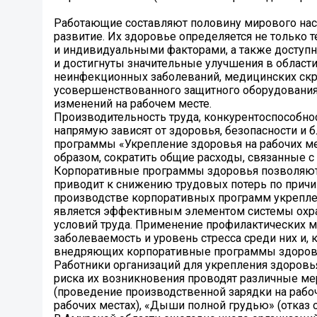
Работающие составляют половину мирового насе
развитие. Их здоровье определяется не только 
и индивидуальными факторами, а также доступн
и достигнуты значительные улучшения в области
неинфекционных заболеваний, медицинских скри
усовершенствованного защитного оборудования,
изменений на рабочем месте.
Производительность труда, конкурентоспособнос
напрямую зависят от здоровья, безопасности и 
программы «Укрепление здоровья на рабочих мес
образом, сократить общие расходы, связанные с
Корпоративные программы здоровья позволяют 
приводит к снижению трудовых потерь по причи
производстве корпоративных программ укрепле
является эффективным элементом системы охра
условий труда. Применение профилактических 
заболеваемость и уровень стресса среди них и
внедряющих корпоративные программы здоров
Работники организаций для укрепления здоровь
риска их возникновения проводят различные мер
(проведение производственной зарядки на рабоч
рабочих местах), «Дыши полной грудью» (отказ от