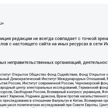
u»
ция редакции не всегда совпадает с точкой зрени
ов с настоящего сайта на иных ресурсах в сети И
ых неправительственных организаций, деятельнос
ститут Открытое Общество Фонд Содействия, Фонд Открытое 
альный Демократический Институт Международных Отношений,
тая Россия, Институт современной России, Черноморский фонд
родный центр электоральных исследований, Германский фонд
рсов, Свободная Россия, Всемирный конгресс украинцев, Атла
ект Хармони, Родники дракона, Врачи против насильственного
ию преследования в отношении Фалуньгун в Китае, Всемирная о
ация школ политических исследований при Совете Европы, Цен