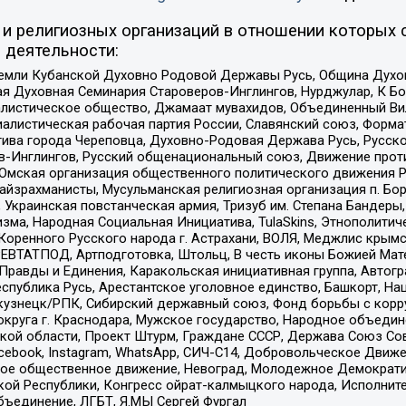
и религиозных организаций в отношении которых 
 деятельности:
земли Кубанской Духовно Родовой Державы Русь, Община Духо
 Духовная Семинария Староверов-Инглингов, Нурджулар, К Бо
листическое общество, Джамаат мувахидов, Объединенный Вил
иалистическая рабочая партия России, Славянский союз, Форма
ива города Череповца, Духовно-Родовая Держава Русь, Русск
-Инглингов, Русский общенациональный союз, Движение против
 Омская организация общественного политического движения Р
йзрахманисты, Мусульманская религиозная организация п. Бо
краинская повстанческая армия, Тризуб им. Степана Бандеры, Бр
зма, Народная Социальная Инициатива, TulaSkins, Этнополитич
оренного Русского народа г. Астрахани, ВОЛЯ, Меджлис крымс
РЕВТАТПОД, Артподготовка, Штольц, В честь иконы Божией Мате
равды и Единения, Каракольская инициативная группа, Автогра
спублика Русь, Арестантское уголовное единство, Башкорт, Наци
окузнецк/РПК, Сибирский державный союз, Фонд борьбы с кор
округа г. Краснодара, Мужское государство, Народное объедин
ой области, Проект Штурм, Граждане СССР, Держава Союз Сов
Facebook, Instagram, WhatsApp, СИЧ-С14, Добровольческое Движ
ское общественное движение, Невоград, Молодежное Демократ
ой Республики, Конгресс ойрат-калмыцкого народа, Исполнит
бъединение, ЛГБТ, Я.МЫ Сергей Фургал