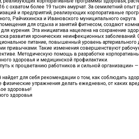
, реализующих корпоративные программы здоровья, растет
16 с охватом более 19 тысяч амурчат. За семилетний опыт 
низаций и предприятий, реализующих корпоративные прог
ного, Райчихинска и Ивановского муниципального округа.
омещения для отдыха и занятий фитнесом, создают комн
для курения. Эта инициатива нацелена на сохранение здор
иска развития хронических неинфекционных заболеваний. 
ациональное питание, повышенный уровень артериального 
ыми привычками. Такие изменения совершенствуют рабочу
ективе. Методическую помощь в разработке корпоративн
нного здоровья и медицинской профилактики.
 путь к процветанию работников и сильной организации» —
й найдет для себя рекомендации о том, как соблюдать здор
ие физические упражнения делать ежедневно, от каких вр
вое здоровье!
ного здоровья