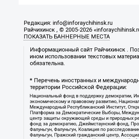
Редакция: info@inforaychihinsk.ru
Райчихинск , © 2005-2026 «inforaychihinsk.r
ПОКАЗАТЬ БАННЕРНЫЕ МЕСТА
Информационный сайт Райчихинск . Пози
ином использовании текстовых материал
обязательна.
* Перечень иностранных и международн
территории Российской Федерации:
Национальный фонд в поддержку демократии, Ин
экономическому и правовому развитию, Национ
Международный Республиканский Институт, Откры
Платформа за Демократические Выборы, Междуна
центр защиты окружающей среды и природных ресу
фонд за демократию, Джеймстаунский фонд, Прож
Фалуньгун, Фалуньгун, Коалиция по расследован
Фалуньгун, Пражский гражданский центр, Ассоци