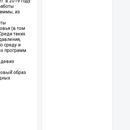
: в 2019 году
работы
раммы, из
аты
овья (в том
Среди таких
давления,
ю среду и
ых программ
 девиз
овый̆ образ
едных