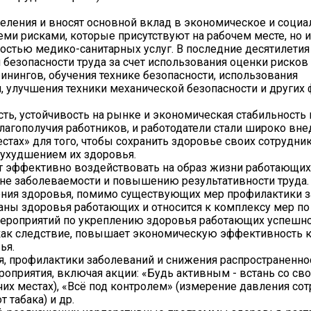
ления и вносят основной вклад в экономическое и социа
теми рисками, которые присутствуют на рабочем месте, но
остью медико-санитарных услуг. В последние десятилети
 безопасности труда за счет использования оценки рисков
нингов, обучения технике безопасности, использования
 улучшения техники механической безопасности и других
ть, устойчивость на рынке и экономическая стабильность
благополучия работников, и работодатели стали широко вне
тах» для того, чтобы сохранить здоровье своих сотрудник
 ухудшением их здоровья.
эффективно воздействовать на образ жизни работающих 
не заболеваемости и повышению результативности труда.
ния здоровья, помимо существующих мер профилактики з
ны здоровья работающих и относится к комплексу мер п
мероприятий по укреплению здоровья работающих успешн
, как следствие, повышает экономическую эффективность 
ья.
я, профилактики заболеваний и снижения распространенно
оприятия, включая акции: «Будь активным - встань со сво
их местах), «Всё под контролем» (измерение давления со
 табака) и др.