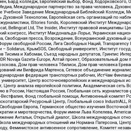
мен, Бард колледж, Европейский выбор, Фонд Ходорковского,
едиа, Международное партнерство за права человека, Духовно
ое Учебное Заведение Международный Библейский Колледж, М
ь Духовной Технологии, Европейская сеть организаций по наб
урналистики, IStories fonds, Королевский Институт Между
gcat, Bellingcat Ltd, The Insider, Институт правовой инициатив
инский конгресс, Институт Макдональда-Лорье, Украинская нац
, Свободная пресса, Возрождение, Всеукраинский духовный цен
орум свободной России, Лига Свободных Наций, Transparеncy I
– Solidarus, КрымSOS, Свободный университет, Институт госу
в Тисима и Хабомаи, Съезд народных депутатов, Гринпис Инте
DR Novaja Gazeta-Europe, Алтай проект, Образовательный дом 
зскова, Дом прав человека Тбилиси, Дом прав человека Ерева
едований им Вилфрида Мартенса, Сетевое объединение журнали
Международная федерация транспортных рабочих, ИстЧам Финлан
й университет, Центр восточноевропейских и международных и
, Центр анализа европейской политики, Академическая сеть Во
ю в России, Настоящая Россия, Глобальная сеть журналистов
естфалия, Фонд глобальной помощи, Антивоенный комитет России,
татарский Ресурсный Центр, Глобальный союз IndustriALL, Russi
 Свободная Европа, Германское общество изучения Восточной 
и и миротворчества, Форум имени Льва Копелева, American Counci
ое движение Антальи, Открытый диалог, Школа международных отн
Школа международных отношений им Нормана Патерсона, Центр
ду, Феминистское антивоенное сопротивление, Комитет независ