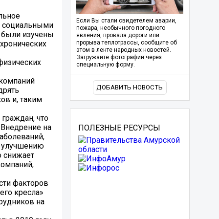
льное
Если Вы стали свидетелем аварии,
 и социальными
пожара, необычного погодного
я были изучены
явления, провала дороги или
 хронических
прорыва теплотрассы, сообщите об
этом в ленте народных новостей.
Загружайте фотографии через
 физических
специальную форму.
 компаний
ДОБАВИТЬ НОВОСТЬ
дрять
ов и, таким
граждан, что
 Внедрение на
ПОЛЕЗНЫЕ РЕСУРСЫ
аболеваний,
о улучшению
о снижает
компаний,
сти факторов
его кресла»
трудников на