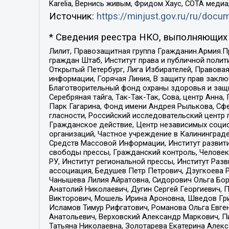
Karelia, Вернись живым, Фридом Хаус, СОТА меди
Источник:
https://minjust.gov.ru/ru/doc
* Сведения реестра НКО, выполняющих 
Лилит, Правозащитная группа Гражданин.Армия.П
граждан Штаб, Институт права и публичной поли
Открытый Петербург, Лига Избирателей, Правова
информации, Горячая Линия, В защиту прав закл
Благотворительный фонд охраны здоровья и защи
Серебряная тайга, Так-Так-Так, Сова, центр Анн
Парк Гагарина, Фонд имени Андрея Рылькова, Сф
гласности, Российский исследовательский центр 
Гражданское действие, Центр независимых соци
организаций, Частное учреждение в Калининград
Средств Массовой Информации, Институт развити
свободы прессы, Гражданский контроль, Человек
РУ, Институт региональной прессы, Институт Ра
ассоциация, Бедушев Петр Петрович, Дзугкоева 
Чанышева Лилия Айратовна, Сидорович Ольга Бори
Анатолий Николаевич, Дугин Сергей Георгиевич, 
Викторович, Мошель Ирина Ароновна, Шведов Гри
Исламов Тимур Рифгатович, Романова Ольга Евге
Анатольевич, Верховский Александр Маркович, П
Татьяна Николаевна, Золотарева Екатерина Алек