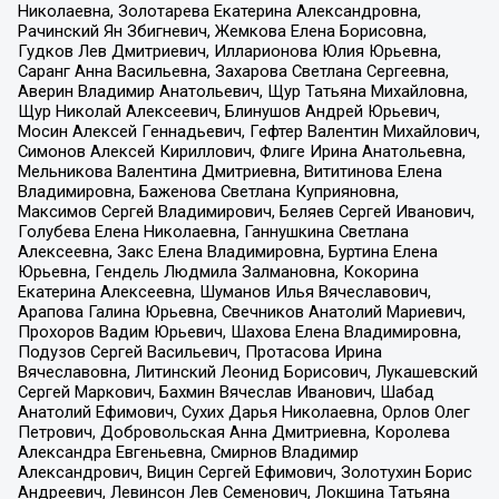
Николаевна, Золотарева Екатерина Александровна,
Рачинский Ян Збигневич, Жемкова Елена Борисовна,
Гудков Лев Дмитриевич, Илларионова Юлия Юрьевна,
Саранг Анна Васильевна, Захарова Светлана Сергеевна,
Аверин Владимир Анатольевич, Щур Татьяна Михайловна,
Щур Николай Алексеевич, Блинушов Андрей Юрьевич,
Мосин Алексей Геннадьевич, Гефтер Валентин Михайлович,
Симонов Алексей Кириллович, Флиге Ирина Анатольевна,
Мельникова Валентина Дмитриевна, Вититинова Елена
Владимировна, Баженова Светлана Куприяновна,
Максимов Сергей Владимирович, Беляев Сергей Иванович,
Голубева Елена Николаевна, Ганнушкина Светлана
Алексеевна, Закс Елена Владимировна, Буртина Елена
Юрьевна, Гендель Людмила Залмановна, Кокорина
Екатерина Алексеевна, Шуманов Илья Вячеславович,
Арапова Галина Юрьевна, Свечников Анатолий Мариевич,
Прохоров Вадим Юрьевич, Шахова Елена Владимировна,
Подузов Сергей Васильевич, Протасова Ирина
Вячеславовна, Литинский Леонид Борисович, Лукашевский
Сергей Маркович, Бахмин Вячеслав Иванович, Шабад
Анатолий Ефимович, Сухих Дарья Николаевна, Орлов Олег
Петрович, Добровольская Анна Дмитриевна, Королева
Александра Евгеньевна, Смирнов Владимир
Александрович, Вицин Сергей Ефимович, Золотухин Борис
Андреевич, Левинсон Лев Семенович, Локшина Татьяна