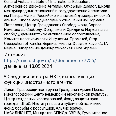
Cultural Vistas, Institute of International Education,
Антивоенное движение Антальи, Открытый диалог, Школа
международных отношений и государственной политики
им Питера Мунка, Российско-канадский демократический
альянс, Школа международных отношений им Нормана
Патерсона, Центр Гражданских Свобод, Фонд Бориса
Немцова за Свободу, Фонд имени Фридриха Науманна за
свободу, Феминистское антивоенное сопротивление,
Комитет независимости Ингушетии, Прометей, Stop
Occupation of Karelia, Вернись живым, Фридом Хаус, СОТА
медиа, Либерально-демократическая Лига Украины
Источник:
https://minjust.gov.ru/ru/documents/7756/
данные на
13.05.2024
* Сведения реестра НКО, выполняющих
функции иностранного агента:
Лилит, Правозащитная группа Гражданин.Армия.Право,
Нижегородский центр немецкой и европейской культуры,
Центр гендерных исследований, Фонд защиты прав
граждан Штаб, Институт права и публичной политики,
Фонд борьбы с коррупцией, Альянс врачей,
НАСИЛИЮ.НЕТ, Мы против СПИДа, СВЕЧА, Гуманитарное