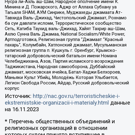
Нусра ли-Ахль аш-Шам, Народное ополчение имени К.
Минина и Д. Пожарского, Аджр от Аллаха Субхану уа
Тагьаля SHAM, АУМ Синрике, Муджахеды джамаата Ат-
Тавхида Валь-Джихад, Чистопольский Джамаат, Рохнамо
ба суи давлати исломи, Террористическое сообщество
Сеть, Катиба Таухид валь-Джихад, Хайят Тахрир аш-Шам,
Ахлю Сунна Валь Джамаа, National Socialism/White Power,
Артподготовка, Религиозная группа “Джамаат “Красный
пахарь”, Колумбайн, Хатлонский джамаат, Мусульманская
религиозная группа п. Кушкуль г. Оренбург, Крымско-
татарский добровольческий батальон имени Номана
Челебиджихана, Азов, Партия исламского возрождения
Таджикистана, Народная самооборона, Дуббайский
джамаат, московская ячейка, Батал-Хаджи Белхороев,
Маньяки Культ Убийц, Молодёжь Которая Улыбается,
Легион Свобода России, Айдар, Русский добровольческий
корпус
Источник:
http://nac.gov.ru/terroristicheskie-i-
ekstremistskie-organizacii-i-materialy.html
данные
на
16.11.2023
* Перечень общественных объединений и
религиозных организаций в отношении
которых судом принято вступившее в