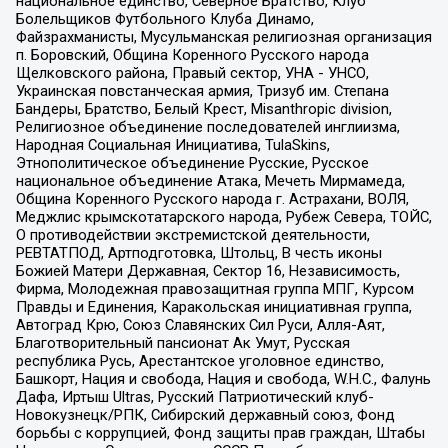
национальное единство, Северное Братство, Клуб
Болельщиков Футбольного Клуба Динамо,
Файзрахманисты, Мусульманская религиозная организация
п. Боровский, Община Коренного Русского народа
Щелковского района, Правый сектор, УНА - УНСО,
Украинская повстанческая армия, Тризуб им. Степана
Бандеры, Братство, Белый Крест, Misanthropic division,
Религиозное объединение последователей инглиизма,
Народная Социальная Инициатива, TulaSkins,
Этнополитическое объединение Русские, Русское
национальное объединение Атака, Мечеть Мирмамеда,
Община Коренного Русского народа г. Астрахани, ВОЛЯ,
Меджлис крымскотатарского народа, Рубеж Севера, ТОЙС,
О противодействии экстремистской деятельности,
РЕВТАТПОД, Артподготовка, Штольц, В честь иконы
Божией Матери Державная, Сектор 16, Независимость,
Фирма, Молодежная правозащитная группа МПГ, Курсом
Правды и Единения, Каракольская инициативная группа,
Автоград Крю, Союз Славянских Сил Руси, Алля-Аят,
Благотворительный пансионат Ак Умут, Русская
республика Русь, Арестантское уголовное единство,
Башкорт, Нация и свобода, Нация и свобода, W.H.С., Фалунь
Дафа, Иртыш Ultras, Русский Патриотический клуб-
Новокузнецк/РПК, Сибирский державный союз, Фонд
борьбы с коррупцией, Фонд защиты прав граждан, Штабы