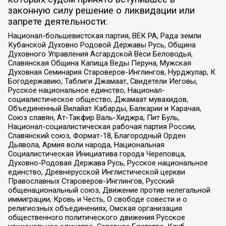
законную силу решение о ликвидации или
запрете деятельности:
Национал-большевистская партия, ВЕК РА, Рада земли
Кубанской Духовно Родовой Державы Русь, Община
Духовного Управления Асгардской Веси Беловодья,
Славянская Община Капища Веды Перуна, Мужская
Духовная Семинария Староверов-Инглингов, Нурджулар, К
Богодержавию, Таблиги Джамаат, Свидетели Иеговы,
Русское национальное единство, Национал-
социалистическое общество, Джамаат мувахидов,
Объединенный Вилайат Кабарды, Балкарии и Карачая,
Союз славян, Ат-Такфир Валь-Хиджра, Пит Буль,
Национал-социалистическая рабочая партия России,
Славянский союз, Формат-18, Благородный Орден
Дьявола, Армия воли народа, Национальная
Социалистическая Инициатива города Череповца,
Духовно-Родовая Держава Русь, Русское национальное
единство, Древнерусской Инглистической церкви
Православных Староверов-Инглингов, Русский
общенациональный союз, Движение против нелегальной
иммиграции, Кровь и Честь, О свободе совести и о
религиозных объединениях, Омская организация
общественного политического движения Русское