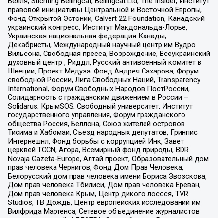
Бёлля, Stichting Bellingcat, Bellingcat Ltd, The Insider, Институт
правовой инициативы Центральной и Восточной Европы,
Фонд Открытой Эстонии, Calvert 22 Foundation, Канадский
украинский конгресс, Институт Макдональда-Лорье,
Украинская национальная федерация Канады,
Декабристы, Международный научный центр им Вудро
Вильсона, Свободная пресса, Возрождение, Всеукраинский
духовный центр , Риддл, Русский антивоенный комитет в
Швеции, Проект Медуза, Фонд Андрея Сахарова, Форум
свободной России, Лига Свободных Наций, Transparеncy
International, Форум Свободных Народов ПостРоссии,
Солидарность с гражданским движением в России –
Solidarus, КрымSOS, Свободный университет, Институт
государственного управления, Форум гражданского
общества Россия, Беллона, Союз жителей островов
Тисима и Хабомаи, Съезд народных депутатов, Гринпис
Интернешнл, Фонд борьбы с коррупцией Инк, Завет
церквей TCCN, Агора, Всемирный фонд природы, BDR
Novaja Gazeta-Europe, Алтай проект, Образовательный дом
прав человека Чернигов, Фонд Дом Прав Человека,
Белорусский дом прав человека имени Бориса Звозскова,
Дом прав человека Тбилиси, Дом прав человека Ереван,
Дом прав человека Крым, Центр дикого лосося, TVR
Studios, ТВ Дождь, Центр европейских исследований им
Вилфрида Мартенса, Сетевое объединение журналистов