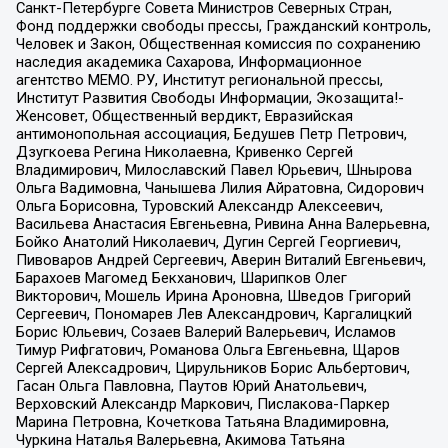
Санкт-Петербурге Совета Министров Северных Стран,
Фонд поддержки свободы прессы, Гражданский контроль,
Человек и Закон, Общественная комиссия по сохранению
наследия академика Сахарова, Информационное
агентство МЕМО. РУ, Институт региональной прессы,
Институт Развития Свободы Информации, Экозащита!-
Женсовет, Общественный вердикт, Евразийская
антимонопольная ассоциация, Бедушев Петр Петрович,
Дзугкоева Регина Николаевна, Кривенко Сергей
Владимирович, Милославский Павел Юрьевич, Шнырова
Ольга Вадимовна, Чанышева Лилия Айратовна, Сидорович
Ольга Борисовна, Туровский Александр Алексеевич,
Васильева Анастасия Евгеньевна, Ривина Анна Валерьевна,
Бойко Анатолий Николаевич, Дугин Сергей Георгиевич,
Пивоваров Андрей Сергеевич, Аверин Виталий Евгеньевич,
Барахоев Магомед Бекханович, Шарипков Олег
Викторович, Мошель Ирина Ароновна, Шведов Григорий
Сергеевич, Пономарев Лев Александрович, Каргалицкий
Борис Юльевич, Созаев Валерий Валерьевич, Исламов
Тимур Рифгатович, Романова Ольга Евгеньевна, Щаров
Сергей Алексадрович, Цирульников Борис Альбертович,
Гасан Ольга Павловна, Паутов Юрий Анатольевич,
Верховский Александр Маркович, Пислакова-Паркер
Марина Петровна, Кочеткова Татьяна Владимировна,
Чуркина Наталья Валерьевна, Акимова Татьяна