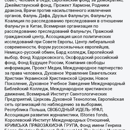
совет, Человек в беде, Европейский фонд за демократию,
Джеймстаунский фонд, Прожект Хармони, Родники
дракона, Врачи против насильственного извлечения
органов, Фалунь Дафа, Друзья Фалуньгун, Фалуньгун,
Коалиция по расследованию преследования в отношении
Фалуньгун в Китае, Всемирная организация по
расследованию преследований Фалуньгун, Пражский
гражданский центр, Ассоциация школ политических
исследований при Совете Европы, Центр либеральной
современности, Форум русскоязычных европейцев,
Немецко-русский обмен, Бард колледж, Европейский
выбор, Фонд Ходорковского, Оксфордский российский
фонд, Фонд Будущее России, Компания свободы
информации, Проект Медиа, Международное партнерство
за права человека, Духовное Управление Евангельских
Христиан Украинской Христианской Церкви, Новое
Поколение, Духовное Учебное Заведение Международный
Библейский Колледж, Международное христианское
движение, Всемирный Институт Саентологических
Предприятий, Церковь Духовной Технологии, Европейская
сеть организаций по наблюдению за выборами,
Республика Польша, СВОБОДНЫЙ ИДЕЛЬ-УРАЛ,
Ассоциация развития журналистики, IStories fonds,
Королевский Институт Международных Отношений,
КРИМСЬКА ПРАВОЗАХИСНА ГРУПА, Фонд имени Генриха