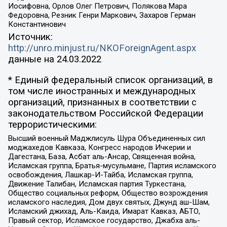
Иосифовна, Орлов Олег Петрович, Полякова Мара
Федоровна, Резник Генри Маркович, Захаров Герман
Константинович
Источник:
http://unro.minjust.ru/NKOForeignAgent.aspx
данные на
24.03.2022
* Единый федеральный список организаций, в
том числе иностранных и международных
организаций, признанных в соответствии с
законодательством Российской Федерации
террористическими:
Высший военный Маджлисуль Шура Объединенных сил
моджахедов Кавказа, Конгресс народов Ичкерии и
Дагестана, База, Асбат аль-Ансар, Священная война,
Исламская группа, Братья-мусульмане, Партия исламского
освобождения, Лашкар-И-Тайба, Исламская группа,
Движение Талибан, Исламская партия Туркестана,
Общество социальных реформ, Общество возрождения
исламского наследия, Дом двух святых, Джунд аш-Шам,
Исламский джихад, Аль-Каида, Имарат Кавказ, АБТО,
Правый сектор, Исламское государство, Джабха аль-