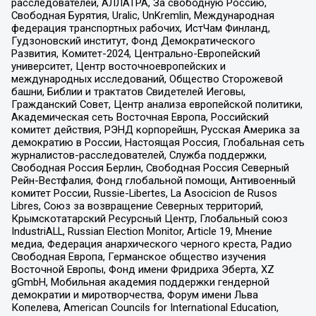
расследователей, АЛЛАТРА, За свободную Россию,
Свободная Бурятия, Uralic, UnKremlin, Международная
федерация транспортных рабочих, ИстЧам Финланд,
Гудзоновский институт, Фонд Демократического
Развития, Комитет-2024, Центрально-Европейский
университет, Центр восточноевропейских и
международных исследований, Общество Сторожевой
башни, Библии и трактатов Свидетелей Иеговы,
Гражданский Совет, Центр анализа европейской политики,
Академическая сеть Восточная Европа, Российский
комитет действия, РЭНД корпорейшн, Русская Америка за
демократию в России, Настоящая Россия, Глобальная сеть
журналистов-расследователей, Служба поддержки,
Свободная Россия Берлин, Свободная Россия Северный
Рейн-Вестфалия, Фонд глобальной помощи, Антивоенный
комитет России, Russie-Libertes, La Asocicion de Rusos
Libres, Союз за возвращение Северных территорий,
Крымскотатарский Ресурсный Центр, Глобальный союз
IndustriALL, Russian Election Monitor, Article 19, Мнение
медиа, Федерация анархического черного креста, Радио
Свободная Европа, Германское общество изучения
Восточной Европы, Фонд имени Фридриха Эберта, XZ
gGmbH, Мобильная академия поддержки гендерной
демократии и миротворчества, Форум имени Льва
Копелева, American Councils for International Education,