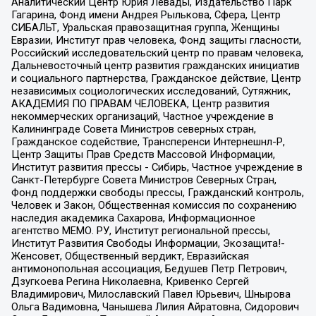
Аналитический Центр Юрия Левады, Издательство Парк
Гагарина, Фонд имени Андрея Рылькова, Сфера, Центр
СИБАЛЬТ, Уральская правозащитная группа, Женщины
Евразии, Институт прав человека, Фонд защиты гласности,
Российский исследовательский центр по правам человека,
Дальневосточный центр развития гражданских инициатив
и социального партнерства, Гражданское действие, Центр
независимых социологических исследований, Сутяжник,
АКАДЕМИЯ ПО ПРАВАМ ЧЕЛОВЕКА, Центр развития
некоммерческих организаций, Частное учреждение в
Калининграде Совета Министров северных стран,
Гражданское содействие, Трансперенси Интернешнл-Р,
Центр Защиты Прав Средств Массовой Информации,
Институт развития прессы - Сибирь, Частное учреждение в
Санкт-Петербурге Совета Министров Северных Стран,
Фонд поддержки свободы прессы, Гражданский контроль,
Человек и Закон, Общественная комиссия по сохранению
наследия академика Сахарова, Информационное
агентство МЕМО. РУ, Институт региональной прессы,
Институт Развития Свободы Информации, Экозащита!-
Женсовет, Общественный вердикт, Евразийская
антимонопольная ассоциация, Бедушев Петр Петрович,
Дзугкоева Регина Николаевна, Кривенко Сергей
Владимирович, Милославский Павел Юрьевич, Шнырова
Ольга Вадимовна, Чанышева Лилия Айратовна, Сидорович