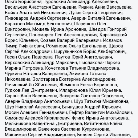
Ольга Борисовна, Туровский Александр Алексеевич,
Васильева Анастасия Евгеньевна, Ривина Анна Валерьевна,
Бойко Анатолий Николаевич, Дугин Сергей Георгиевич,
Пивоваров Андрей Сергеевич, Аверин Виталий Евгеньевич,
Барахоев Магомед Бекханович, Шарипков Олег
Викторович, Мошель Ирина Ароновна, Шведов Григорий
Сергеевич, Пономарев Лев Александрович, Каргалицкий
Борис Юльевич, Созаев Валерий Валерьевич, Исламов
Тимур Рифгатович, Романова Ольга Евгеньевна, Щаров
Сергей Алексадрович, Цирульников Борис Альбертович,
Гасан Ольга Павловна, Паутов Юрий Анатольевич,
Верховский Александр Маркович, Пислакова-Паркер
Марина Петровна, Кочеткова Татьяна Владимировна,
Чуркина Наталья Валерьевна, Акимова Татьяна
Николаевна, Золотарева Екатерина Александровна,
Рачинский Ян Збигневич, Жемкова Елена Борисовна,
Гудков Лев Дмитриевич, Илларионова Юлия Юрьевна,
Саранг Анна Васильевна, Захарова Светлана Сергеевна,
Аверин Владимир Анатольевич, Щур Татьяна Михайловна,
Щур Николай Алексеевич, Блинушов Андрей Юрьевич,
Мосин Алексей Геннадьевич, Гефтер Валентин Михайлович,
Симонов Алексей Кириллович, Флиге Ирина Анатольевна,
Мельникова Валентина Дмитриевна, Вититинова Елена
Владимировна, Баженова Светлана Куприяновна,
Максимов Сергей Владимирович, Беляев Сергей Иванович,