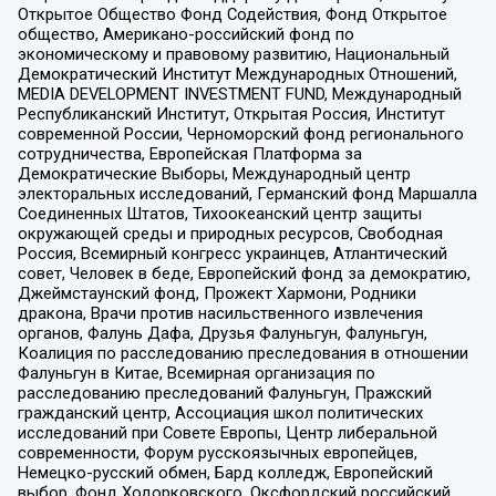
Открытое Общество Фонд Содействия, Фонд Открытое
общество, Американо-российский фонд по
экономическому и правовому развитию, Национальный
Демократический Институт Международных Отношений,
MEDIA DEVELOPMENT INVESTMENT FUND, Международный
Республиканский Институт, Открытая Россия, Институт
современной России, Черноморский фонд регионального
сотрудничества, Европейская Платформа за
Демократические Выборы, Международный центр
электоральных исследований, Германский фонд Маршалла
Соединенных Штатов, Тихоокеанский центр защиты
окружающей среды и природных ресурсов, Свободная
Россия, Всемирный конгресс украинцев, Атлантический
совет, Человек в беде, Европейский фонд за демократию,
Джеймстаунский фонд, Прожект Хармони, Родники
дракона, Врачи против насильственного извлечения
органов, Фалунь Дафа, Друзья Фалуньгун, Фалуньгун,
Коалиция по расследованию преследования в отношении
Фалуньгун в Китае, Всемирная организация по
расследованию преследований Фалуньгун, Пражский
гражданский центр, Ассоциация школ политических
исследований при Совете Европы, Центр либеральной
современности, Форум русскоязычных европейцев,
Немецко-русский обмен, Бард колледж, Европейский
выбор, Фонд Ходорковского, Оксфордский российский