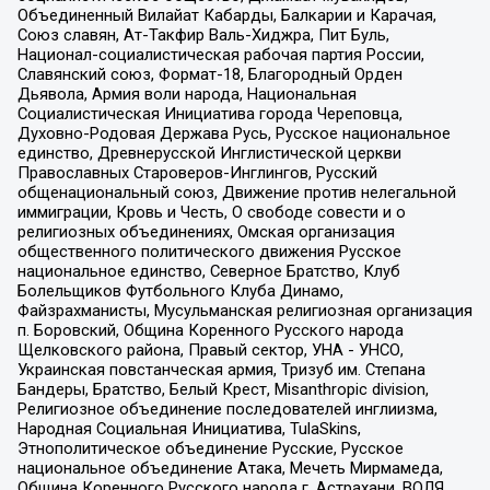
Объединенный Вилайат Кабарды, Балкарии и Карачая,
Союз славян, Ат-Такфир Валь-Хиджра, Пит Буль,
Национал-социалистическая рабочая партия России,
Славянский союз, Формат-18, Благородный Орден
Дьявола, Армия воли народа, Национальная
Социалистическая Инициатива города Череповца,
Духовно-Родовая Держава Русь, Русское национальное
единство, Древнерусской Инглистической церкви
Православных Староверов-Инглингов, Русский
общенациональный союз, Движение против нелегальной
иммиграции, Кровь и Честь, О свободе совести и о
религиозных объединениях, Омская организация
общественного политического движения Русское
национальное единство, Северное Братство, Клуб
Болельщиков Футбольного Клуба Динамо,
Файзрахманисты, Мусульманская религиозная организация
п. Боровский, Община Коренного Русского народа
Щелковского района, Правый сектор, УНА - УНСО,
Украинская повстанческая армия, Тризуб им. Степана
Бандеры, Братство, Белый Крест, Misanthropic division,
Религиозное объединение последователей инглиизма,
Народная Социальная Инициатива, TulaSkins,
Этнополитическое объединение Русские, Русское
национальное объединение Атака, Мечеть Мирмамеда,
Община Коренного Русского народа г. Астрахани, ВОЛЯ,