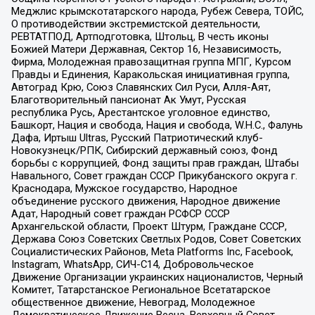
Меджлис крымскотатарского народа, Рубеж Севера, ТОЙС,
О противодействии экстремистской деятельности,
РЕВТАТПОД, Артподготовка, Штольц, В честь иконы
Божией Матери Державная, Сектор 16, Независимость,
Фирма, Молодежная правозащитная группа МПГ, Курсом
Правды и Единения, Каракольская инициативная группа,
Автоград Крю, Союз Славянских Сил Руси, Алля-Аят,
Благотворительный пансионат Ак Умут, Русская
республика Русь, Арестантское уголовное единство,
Башкорт, Нация и свобода, Нация и свобода, W.H.С., Фалунь
Дафа, Иртыш Ultras, Русский Патриотический клуб-
Новокузнецк/РПК, Сибирский державный союз, Фонд
борьбы с коррупцией, Фонд защиты прав граждан, Штабы
Навального, Совет граждан СССР Прикубанского округа г.
Краснодара, Мужское государство, Народное
объединение русского движения, Народное движение
Адат, Народный совет граждан РСФСР СССР
Архангельской области, Проект Штурм, Граждане СССР,
Держава Союз Советских Светлых Родов, Совет Советских
Социалистических Районов, Meta Platforms Inc, Facebook,
Instagram, WhatsApp, СИЧ-С14, Добровольческое
Движение Организации украинских националистов, Черный
Комитет, Татарстанское Региональное Всетатарское
общественное движение, Невоград, Молодежное
Демократическое Движение Весна, Верховный Совет