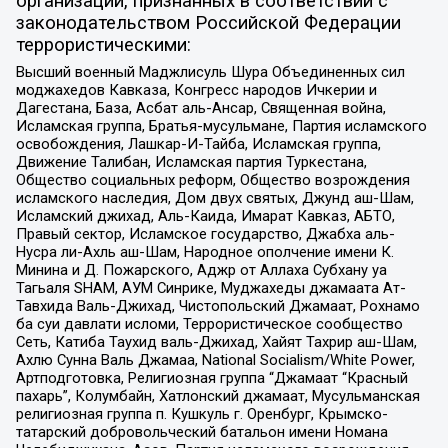
организаций, признанных в соответствии с
законодательством Российской Федерации
террористическими:
Высший военный Маджлисуль Шура Объединенных сил
моджахедов Кавказа, Конгресс народов Ичкерии и
Дагестана, База, Асбат аль-Ансар, Священная война,
Исламская группа, Братья-мусульмане, Партия исламского
освобождения, Лашкар-И-Тайба, Исламская группа,
Движение Талибан, Исламская партия Туркестана,
Общество социальных реформ, Общество возрождения
исламского наследия, Дом двух святых, Джунд аш-Шам,
Исламский джихад, Аль-Каида, Имарат Кавказ, АБТО,
Правый сектор, Исламское государство, Джабха аль-
Нусра ли-Ахль аш-Шам, Народное ополчение имени К.
Минина и Д. Пожарского, Аджр от Аллаха Субхану уа
Тагьаля SHAM, АУМ Синрике, Муджахеды джамаата Ат-
Тавхида Валь-Джихад, Чистопольский Джамаат, Рохнамо
ба суи давлати исломи, Террористическое сообщество
Сеть, Катиба Таухид валь-Джихад, Хайят Тахрир аш-Шам,
Ахлю Сунна Валь Джамаа, National Socialism/White Power,
Артподготовка, Религиозная группа “Джамаат “Красный
пахарь”, Колумбайн, Хатлонский джамаат, Мусульманская
религиозная группа п. Кушкуль г. Оренбург, Крымско-
татарский добровольческий батальон имени Номана