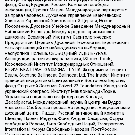
фонд, Фонд Будущее России, Компания свободы
информации, Проект Медиа, Международное партнерство
за права человека, Духовное Управление Евангельских
Христиан Украинской Христианской Церкви, Новое
Поколение, Духовное Учебное Заведение Международный
Библейский Колледж, Международное христианское
движение, Всемирный Институт Саентологических
Предприятий, Церковь Духовной Технологии, Европейская
сеть организаций по наблюдению за выборами,
Республика Польша, СВОБОДНЫЙ ИДЕЛЬ-УРАЛ,
Ассоциация развития журналистики, IStories fonds,
Королевский Институт Международных Отношений,
КРИМСЬКА ПРАВОЗАХИСНА ГРУПА, Фонд имени Генриха
Бёлля, Stichting Bellingcat, Bellingcat Ltd, The Insider, Институт
правовой инициативы Центральной и Восточной Европы,
Фонд Открытой Эстонии, Calvert 22 Foundation, Канадский
украинский конгресс, Институт Макдональда-Лорье,
Украинская национальная федерация Канады,
Декабристы, Международный научный центр им Вудро
Вильсона, Свободная пресса, Возрождение, Всеукраинский
духовный центр , Риддл, Русский антивоенный комитет в
Швеции, Проект Медуза, Фонд Андрея Сахарова, Форум
свободной России, Лига Свободных Наций, Transparеncy
International, Форум Свободных Народов ПостРоссии,
Солидарность с гражданским движением в России –