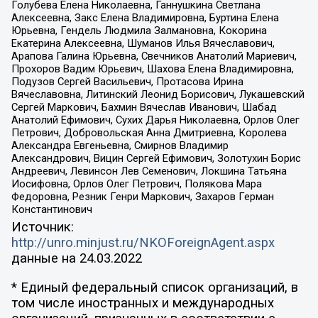
Голубева Елена Николаевна, Ганнушкина Светлана
Алексеевна, Закс Елена Владимировна, Буртина Елена
Юрьевна, Гендель Людмила Залмановна, Кокорина
Екатерина Алексеевна, Шуманов Илья Вячеславович,
Арапова Галина Юрьевна, Свечников Анатолий Мариевич,
Прохоров Вадим Юрьевич, Шахова Елена Владимировна,
Подузов Сергей Васильевич, Протасова Ирина
Вячеславовна, Литинский Леонид Борисович, Лукашевский
Сергей Маркович, Бахмин Вячеслав Иванович, Шабад
Анатолий Ефимович, Сухих Дарья Николаевна, Орлов Олег
Петрович, Добровольская Анна Дмитриевна, Королева
Александра Евгеньевна, Смирнов Владимир
Александрович, Вицин Сергей Ефимович, Золотухин Борис
Андреевич, Левинсон Лев Семенович, Локшина Татьяна
Иосифовна, Орлов Олег Петрович, Полякова Мара
Федоровна, Резник Генри Маркович, Захаров Герман
Константинович
Источник:
http://unro.minjust.ru/NKOForeignAgent.aspx
данные на
24.03.2022
* Единый федеральный список организаций, в
том числе иностранных и международных