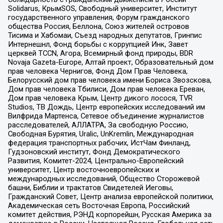
Solidarus, КрымSOS, Свободный университет, Институт
государственного управления, Форум гражданского
общества Россия, Беллона, Союз жителей островов
Тисима и Хабомаи, Съезд народных депутатов, Гринпис
Интернешнл, Фонд борьбы с коррупцией Инк, Завет
церквей TCCN, Агора, Всемирный фонд природы, BDR
Novaja Gazeta-Europe, Алтай проект, Образовательный дом
прав человека Чернигов, Фонд Дом Прав Человека,
Белорусский дом прав человека имени Бориса Звозскова,
Дом прав человека Тбилиси, Дом прав человека Ереван,
Дом прав человека Крым, Центр дикого лосося, TVR
Studios, ТВ Дождь, Центр европейских исследований им
Вилфрида Мартенса, Сетевое объединение журналистов
расследователей, АЛЛАТРА, За свободную Россию,
Свободная Бурятия, Uralic, UnKremlin, Международная
федерация транспортных рабочих, ИстЧам Финланд,
Гудзоновский институт, Фонд Демократического
Развития, Комитет-2024, Центрально-Европейский
университет, Центр восточноевропейских и
международных исследований, Общество Сторожевой
башни, Библии и трактатов Свидетелей Иеговы,
Гражданский Совет, Центр анализа европейской политики,
Академическая сеть Восточная Европа, Российский
комитет действия, РЭНД корпорейшн, Русская Америка за