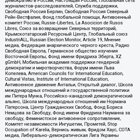
демократию в России, Настоящая Россия, Глобальная сеть
журналистов-расследователей, Служба поддержки,
Свободная Россия Берлин, Свободная Россия Северный
Рейн-Вестфалия, Фонд глобальной помощи, Антивоенный
комитет России, Russie-Libertes, La Asocicion de Rusos
Libres, Союз за возвращение Северных территорий,
Крымскотатарский Ресурсный Центр, Глобальный союз
IndustriALL, Russian Election Monitor, Article 19, Мнение
медиа, Федерация анархического черного креста, Радио
Свободная Европа, Германское общество изучения
Восточной Европы, Фонд имени Фридриха Эберта, XZ
gGmbH, Мобильная академия поддержки гендерной
демократии и миротворчества, Форум имени Льва
Копелева, American Councils for International Education,
Cultural Vistas, Institute of International Education,
Антивоенное движение Антальи, Открытый диалог, Школа
международных отношений и государственной политики
им Питера Мунка, Российско-канадский демократический
альянс, Школа международных отношений им Нормана
Патерсона, Центр Гражданских Свобод, Фонд Бориса
Немцова за Свободу, Фонд имени Фридриха Науманна за
свободу, Феминистское антивоенное сопротивление,
Комитет независимости Ингушетии, Прометей, Stop
Occupation of Karelia, Вернись живым, Фридом Хаус, СОТА
медиа, Либерально-демократическая Лига Украины