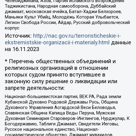
Челебиджихана, Азов, Партия исламского возрождения
Таджикистана, Народная самооборона, Дуббайский
джамаат, московская ячейка, Батал-Хаджи Белхороев,
Маньяки Культ Убийц, Молодёжь Которая Улыбается,
Легион Свобода России, Айдар, Русский добровольческий
корпус
Источник:
http://nac.gov.ru/terroristicheskie-i-
ekstremistskie-organizacii-i-materialy.html
данные
на
16.11.2023
* Перечень общественных объединений и
религиозных организаций в отношении
которых судом принято вступившее в
законную силу решение о ликвидации или
запрете деятельности:
Национал-большевистская партия, ВЕК РА, Рада земли
Кубанской Духовно Родовой Державы Русь, Община
Духовного Управления Асгардской Веси Беловодья,
Славянская Община Капища Веды Перуна, Мужская
Духовная Семинария Староверов-Инглингов, Нурджулар, К
Богодержавию, Таблиги Джамаат, Свидетели Иеговы,
Русское национальное единство, Национал-
социалистическое общество, Джамаат мувахидов,