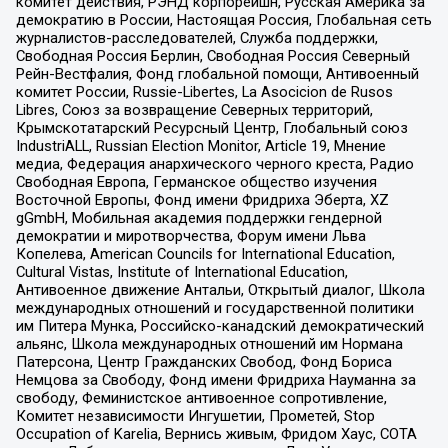
комитет действия, РЭНД корпорейшн, Русская Америка за
демократию в России, Настоящая Россия, Глобальная сеть
журналистов-расследователей, Служба поддержки,
Свободная Россия Берлин, Свободная Россия Северный
Рейн-Вестфалия, Фонд глобальной помощи, Антивоенный
комитет России, Russie-Libertes, La Asocicion de Rusos
Libres, Союз за возвращение Северных территорий,
Крымскотатарский Ресурсный Центр, Глобальный союз
IndustriALL, Russian Election Monitor, Article 19, Мнение
медиа, Федерация анархического черного креста, Радио
Свободная Европа, Германское общество изучения
Восточной Европы, Фонд имени Фридриха Эберта, XZ
gGmbH, Мобильная академия поддержки гендерной
демократии и миротворчества, Форум имени Льва
Копелева, American Councils for International Education,
Cultural Vistas, Institute of International Education,
Антивоенное движение Антальи, Открытый диалог, Школа
международных отношений и государственной политики
им Питера Мунка, Российско-канадский демократический
альянс, Школа международных отношений им Нормана
Патерсона, Центр Гражданских Свобод, Фонд Бориса
Немцова за Свободу, Фонд имени Фридриха Науманна за
свободу, Феминистское антивоенное сопротивление,
Комитет независимости Ингушетии, Прометей, Stop
Occupation of Karelia, Вернись живым, Фридом Хаус, СОТА