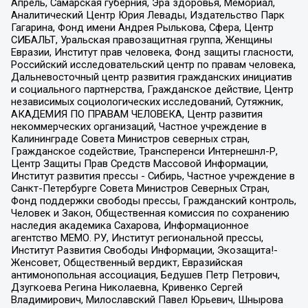
Апрель, Самарская губерния, Эра здоровья, Мемориал,
Аналитический Центр Юрия Левады, Издательство Парк
Гагарина, Фонд имени Андрея Рылькова, Сфера, Центр
СИБАЛЬТ, Уральская правозащитная группа, Женщины
Евразии, Институт прав человека, Фонд защиты гласности,
Российский исследовательский центр по правам человека,
Дальневосточный центр развития гражданских инициатив
и социального партнерства, Гражданское действие, Центр
независимых социологических исследований, Сутяжник,
АКАДЕМИЯ ПО ПРАВАМ ЧЕЛОВЕКА, Центр развития
некоммерческих организаций, Частное учреждение в
Калининграде Совета Министров северных стран,
Гражданское содействие, Трансперенси Интернешнл-Р,
Центр Защиты Прав Средств Массовой Информации,
Институт развития прессы - Сибирь, Частное учреждение в
Санкт-Петербурге Совета Министров Северных Стран,
Фонд поддержки свободы прессы, Гражданский контроль,
Человек и Закон, Общественная комиссия по сохранению
наследия академика Сахарова, Информационное
агентство МЕМО. РУ, Институт региональной прессы,
Институт Развития Свободы Информации, Экозащита!-
Женсовет, Общественный вердикт, Евразийская
антимонопольная ассоциация, Бедушев Петр Петрович,
Дзугкоева Регина Николаевна, Кривенко Сергей
Владимирович, Милославский Павел Юрьевич, Шнырова