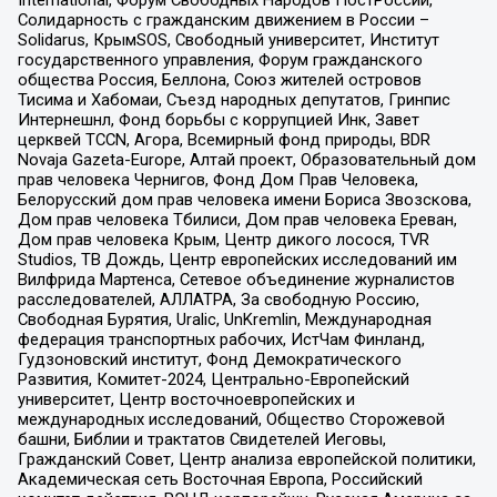
International, Форум Свободных Народов ПостРоссии,
Солидарность с гражданским движением в России –
Solidarus, КрымSOS, Свободный университет, Институт
государственного управления, Форум гражданского
общества Россия, Беллона, Союз жителей островов
Тисима и Хабомаи, Съезд народных депутатов, Гринпис
Интернешнл, Фонд борьбы с коррупцией Инк, Завет
церквей TCCN, Агора, Всемирный фонд природы, BDR
Novaja Gazeta-Europe, Алтай проект, Образовательный дом
прав человека Чернигов, Фонд Дом Прав Человека,
Белорусский дом прав человека имени Бориса Звозскова,
Дом прав человека Тбилиси, Дом прав человека Ереван,
Дом прав человека Крым, Центр дикого лосося, TVR
Studios, ТВ Дождь, Центр европейских исследований им
Вилфрида Мартенса, Сетевое объединение журналистов
расследователей, АЛЛАТРА, За свободную Россию,
Свободная Бурятия, Uralic, UnKremlin, Международная
федерация транспортных рабочих, ИстЧам Финланд,
Гудзоновский институт, Фонд Демократического
Развития, Комитет-2024, Центрально-Европейский
университет, Центр восточноевропейских и
международных исследований, Общество Сторожевой
башни, Библии и трактатов Свидетелей Иеговы,
Гражданский Совет, Центр анализа европейской политики,
Академическая сеть Восточная Европа, Российский