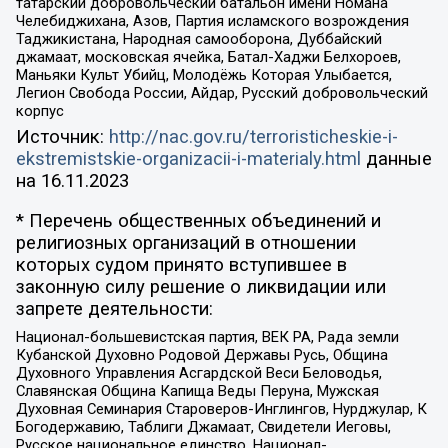
татарский добровольческий батальон имени Номана
Челебиджихана, Азов, Партия исламского возрождения
Таджикистана, Народная самооборона, Дуббайский
джамаат, московская ячейка, Батал-Хаджи Белхороев,
Маньяки Культ Убийц, Молодёжь Которая Улыбается,
Легион Свобода России, Айдар, Русский добровольческий
корпус
Источник:
http://nac.gov.ru/terroristicheskie-i-
ekstremistskie-organizacii-i-materialy.html
данные
на
16.11.2023
* Перечень общественных объединений и
религиозных организаций в отношении
которых судом принято вступившее в
законную силу решение о ликвидации или
запрете деятельности:
Национал-большевистская партия, ВЕК РА, Рада земли
Кубанской Духовно Родовой Державы Русь, Община
Духовного Управления Асгардской Веси Беловодья,
Славянская Община Капища Веды Перуна, Мужская
Духовная Семинария Староверов-Инглингов, Нурджулар, К
Богодержавию, Таблиги Джамаат, Свидетели Иеговы,
Русское национальное единство, Национал-