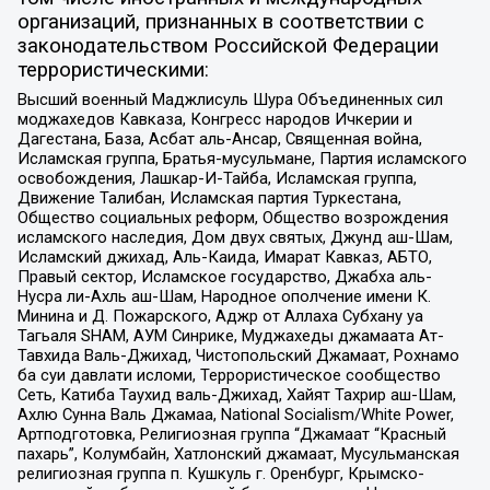
организаций, признанных в соответствии с
законодательством Российской Федерации
террористическими:
Высший военный Маджлисуль Шура Объединенных сил
моджахедов Кавказа, Конгресс народов Ичкерии и
Дагестана, База, Асбат аль-Ансар, Священная война,
Исламская группа, Братья-мусульмане, Партия исламского
освобождения, Лашкар-И-Тайба, Исламская группа,
Движение Талибан, Исламская партия Туркестана,
Общество социальных реформ, Общество возрождения
исламского наследия, Дом двух святых, Джунд аш-Шам,
Исламский джихад, Аль-Каида, Имарат Кавказ, АБТО,
Правый сектор, Исламское государство, Джабха аль-
Нусра ли-Ахль аш-Шам, Народное ополчение имени К.
Минина и Д. Пожарского, Аджр от Аллаха Субхану уа
Тагьаля SHAM, АУМ Синрике, Муджахеды джамаата Ат-
Тавхида Валь-Джихад, Чистопольский Джамаат, Рохнамо
ба суи давлати исломи, Террористическое сообщество
Сеть, Катиба Таухид валь-Джихад, Хайят Тахрир аш-Шам,
Ахлю Сунна Валь Джамаа, National Socialism/White Power,
Артподготовка, Религиозная группа “Джамаат “Красный
пахарь”, Колумбайн, Хатлонский джамаат, Мусульманская
религиозная группа п. Кушкуль г. Оренбург, Крымско-