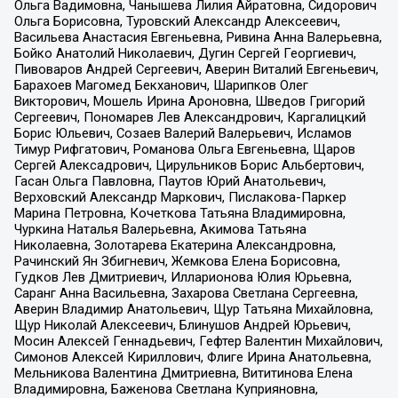
Ольга Вадимовна, Чанышева Лилия Айратовна, Сидорович
Ольга Борисовна, Туровский Александр Алексеевич,
Васильева Анастасия Евгеньевна, Ривина Анна Валерьевна,
Бойко Анатолий Николаевич, Дугин Сергей Георгиевич,
Пивоваров Андрей Сергеевич, Аверин Виталий Евгеньевич,
Барахоев Магомед Бекханович, Шарипков Олег
Викторович, Мошель Ирина Ароновна, Шведов Григорий
Сергеевич, Пономарев Лев Александрович, Каргалицкий
Борис Юльевич, Созаев Валерий Валерьевич, Исламов
Тимур Рифгатович, Романова Ольга Евгеньевна, Щаров
Сергей Алексадрович, Цирульников Борис Альбертович,
Гасан Ольга Павловна, Паутов Юрий Анатольевич,
Верховский Александр Маркович, Пислакова-Паркер
Марина Петровна, Кочеткова Татьяна Владимировна,
Чуркина Наталья Валерьевна, Акимова Татьяна
Николаевна, Золотарева Екатерина Александровна,
Рачинский Ян Збигневич, Жемкова Елена Борисовна,
Гудков Лев Дмитриевич, Илларионова Юлия Юрьевна,
Саранг Анна Васильевна, Захарова Светлана Сергеевна,
Аверин Владимир Анатольевич, Щур Татьяна Михайловна,
Щур Николай Алексеевич, Блинушов Андрей Юрьевич,
Мосин Алексей Геннадьевич, Гефтер Валентин Михайлович,
Симонов Алексей Кириллович, Флиге Ирина Анатольевна,
Мельникова Валентина Дмитриевна, Вититинова Елена
Владимировна, Баженова Светлана Куприяновна,