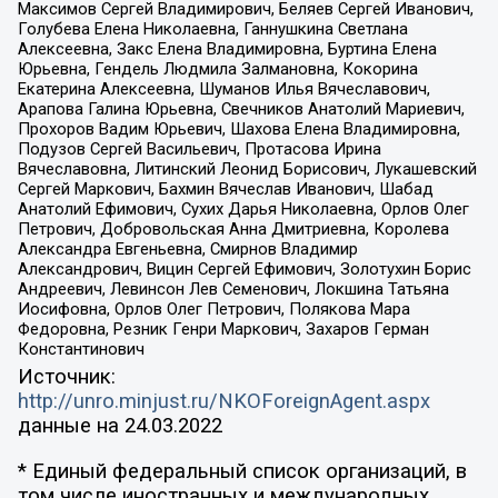
Максимов Сергей Владимирович, Беляев Сергей Иванович,
Голубева Елена Николаевна, Ганнушкина Светлана
Алексеевна, Закс Елена Владимировна, Буртина Елена
Юрьевна, Гендель Людмила Залмановна, Кокорина
Екатерина Алексеевна, Шуманов Илья Вячеславович,
Арапова Галина Юрьевна, Свечников Анатолий Мариевич,
Прохоров Вадим Юрьевич, Шахова Елена Владимировна,
Подузов Сергей Васильевич, Протасова Ирина
Вячеславовна, Литинский Леонид Борисович, Лукашевский
Сергей Маркович, Бахмин Вячеслав Иванович, Шабад
Анатолий Ефимович, Сухих Дарья Николаевна, Орлов Олег
Петрович, Добровольская Анна Дмитриевна, Королева
Александра Евгеньевна, Смирнов Владимир
Александрович, Вицин Сергей Ефимович, Золотухин Борис
Андреевич, Левинсон Лев Семенович, Локшина Татьяна
Иосифовна, Орлов Олег Петрович, Полякова Мара
Федоровна, Резник Генри Маркович, Захаров Герман
Константинович
Источник:
http://unro.minjust.ru/NKOForeignAgent.aspx
данные на
24.03.2022
* Единый федеральный список организаций, в
том числе иностранных и международных