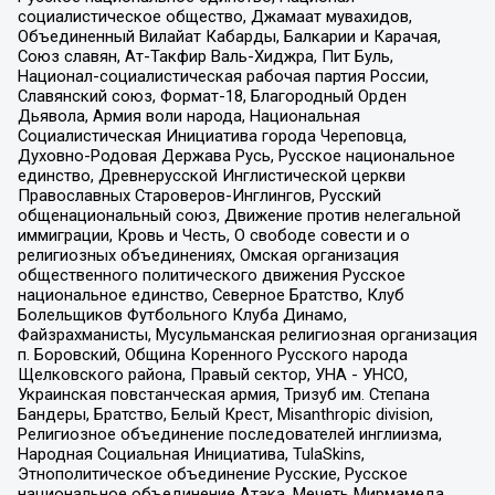
социалистическое общество, Джамаат мувахидов,
Объединенный Вилайат Кабарды, Балкарии и Карачая,
Союз славян, Ат-Такфир Валь-Хиджра, Пит Буль,
Национал-социалистическая рабочая партия России,
Славянский союз, Формат-18, Благородный Орден
Дьявола, Армия воли народа, Национальная
Социалистическая Инициатива города Череповца,
Духовно-Родовая Держава Русь, Русское национальное
единство, Древнерусской Инглистической церкви
Православных Староверов-Инглингов, Русский
общенациональный союз, Движение против нелегальной
иммиграции, Кровь и Честь, О свободе совести и о
религиозных объединениях, Омская организация
общественного политического движения Русское
национальное единство, Северное Братство, Клуб
Болельщиков Футбольного Клуба Динамо,
Файзрахманисты, Мусульманская религиозная организация
п. Боровский, Община Коренного Русского народа
Щелковского района, Правый сектор, УНА - УНСО,
Украинская повстанческая армия, Тризуб им. Степана
Бандеры, Братство, Белый Крест, Misanthropic division,
Религиозное объединение последователей инглиизма,
Народная Социальная Инициатива, TulaSkins,
Этнополитическое объединение Русские, Русское
национальное объединение Атака, Мечеть Мирмамеда,