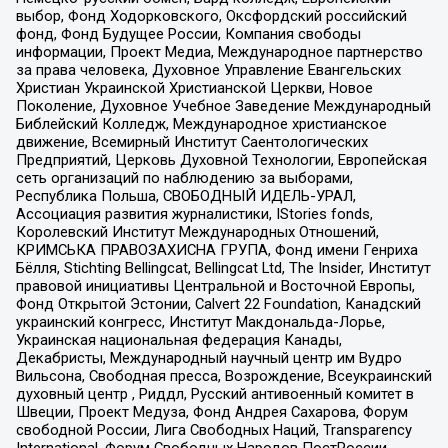
выбор, Фонд Ходорковского, Оксфордский российский
фонд, Фонд Будущее России, Компания свободы
информации, Проект Медиа, Международное партнерство
за права человека, Духовное Управление Евангельских
Христиан Украинской Христианской Церкви, Новое
Поколение, Духовное Учебное Заведение Международный
Библейский Колледж, Международное христианское
движение, Всемирный Институт Саентологических
Предприятий, Церковь Духовной Технологии, Европейская
сеть организаций по наблюдению за выборами,
Республика Польша, СВОБОДНЫЙ ИДЕЛЬ-УРАЛ,
Ассоциация развития журналистики, IStories fonds,
Королевский Институт Международных Отношений,
КРИМСЬКА ПРАВОЗАХИСНА ГРУПА, Фонд имени Генриха
Бёлля, Stichting Bellingcat, Bellingcat Ltd, The Insider, Институт
правовой инициативы Центральной и Восточной Европы,
Фонд Открытой Эстонии, Calvert 22 Foundation, Канадский
украинский конгресс, Институт Макдональда-Лорье,
Украинская национальная федерация Канады,
Декабристы, Международный научный центр им Вудро
Вильсона, Свободная пресса, Возрождение, Всеукраинский
духовный центр , Риддл, Русский антивоенный комитет в
Швеции, Проект Медуза, Фонд Андрея Сахарова, Форум
свободной России, Лига Свободных Наций, Transparеncy