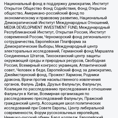
Национальный фонд в поддержку демократии, Институт
Открытое Общество Фонд Содействия, Фонд Открытое
общество, Американо-российский фонд по
экономическому и правовому развитию, Национальный
Демократический Институт Международных Отношений,
MEDIA DEVELOPMENT INVESTMENT FUND, Международный
Республиканский Институт, Открытая Россия, Институт
современной России, Черноморский фонд регионального
сотрудничества, Европейская Платформа за
Демократические Выборы, Международный центр
электоральных исследований, Германский фонд Маршалла
Соединенных Штатов, Тихоокеанский центр защиты
окружающей среды и природных ресурсов, Свободная
Россия, Всемирный конгресс украинцев, Атлантический
совет, Человек в беде, Европейский фонд за демократию,
Джеймстаунский фонд, Прожект Хармони, Родники
дракона, Врачи против насильственного извлечения
органов, Фалунь Дафа, Друзья Фалуньгун, Фалуньгун,
Коалиция по расследованию преследования в отношении
Фалуньгун в Китае, Всемирная организация по
расследованию преследований Фалуньгун, Пражский
гражданский центр, Ассоциация школ политических
исследований при Совете Европы, Центр либеральной
современности, Форум русскоязычных европейцев,
Немецко-русский обмен, Бард колледж, Европейский