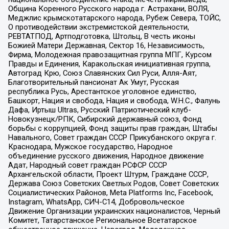
Община Коренного Русского народа г. Астрахани, ВОЛЯ,
Меджлис крымскотатарского народа, Рубеж Севера, ТОЙС,
О противодействии экстремистской деятельности,
РЕВТАТПОД, Артподготовка, Штольц, В честь иконы
Божией Матери Державная, Сектор 16, Независимость,
Фирма, Молодежная правозащитная группа МПГ, Курсом
Правды и Единения, Каракольская инициативная группа,
Автоград Крю, Союз Славянских Сил Руси, Алля-Аят,
Благотворительный пансионат Ак Умут, Русская
республика Русь, Арестантское уголовное единство,
Башкорт, Нация и свобода, Нация и свобода, W.H.С., Фалунь
Дафа, Иртыш Ultras, Русский Патриотический клуб-
Новокузнецк/РПК, Сибирский державный союз, Фонд
борьбы с коррупцией, Фонд защиты прав граждан, Штабы
Навального, Совет граждан СССР Прикубанского округа г.
Краснодара, Мужское государство, Народное
объединение русского движения, Народное движение
Адат, Народный совет граждан РСФСР СССР
Архангельской области, Проект Штурм, Граждане СССР,
Держава Союз Советских Светлых Родов, Совет Советских
Социалистических Районов, Meta Platforms Inc, Facebook,
Instagram, WhatsApp, СИЧ-С14, Добровольческое
Движение Организации украинских националистов, Черный
Комитет, Татарстанское Региональное Всетатарское