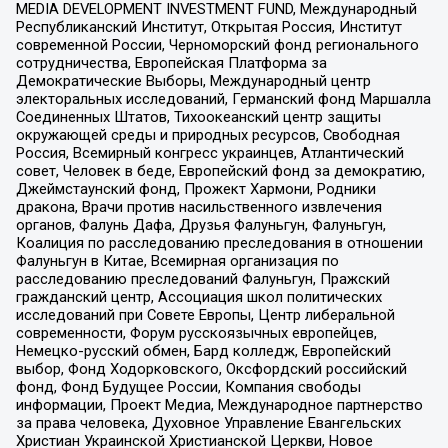
MEDIA DEVELOPMENT INVESTMENT FUND, Международный
Республиканский Институт, Открытая Россия, Институт
современной России, Черноморский фонд регионального
сотрудничества, Европейская Платформа за
Демократические Выборы, Международный центр
электоральных исследований, Германский фонд Маршалла
Соединенных Штатов, Тихоокеанский центр защиты
окружающей среды и природных ресурсов, Свободная
Россия, Всемирный конгресс украинцев, Атлантический
совет, Человек в беде, Европейский фонд за демократию,
Джеймстаунский фонд, Прожект Хармони, Родники
дракона, Врачи против насильственного извлечения
органов, Фалунь Дафа, Друзья Фалуньгун, Фалуньгун,
Коалиция по расследованию преследования в отношении
Фалуньгун в Китае, Всемирная организация по
расследованию преследований Фалуньгун, Пражский
гражданский центр, Ассоциация школ политических
исследований при Совете Европы, Центр либеральной
современности, Форум русскоязычных европейцев,
Немецко-русский обмен, Бард колледж, Европейский
выбор, Фонд Ходорковского, Оксфордский российский
фонд, Фонд Будущее России, Компания свободы
информации, Проект Медиа, Международное партнерство
за права человека, Духовное Управление Евангельских
Христиан Украинской Христианской Церкви, Новое