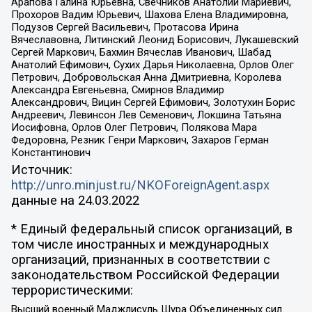
Арапова Галина Юрьевна, Свечников Анатолий Мариевич,
Прохоров Вадим Юрьевич, Шахова Елена Владимировна,
Подузов Сергей Васильевич, Протасова Ирина
Вячеславовна, Литинский Леонид Борисович, Лукашевский
Сергей Маркович, Бахмин Вячеслав Иванович, Шабад
Анатолий Ефимович, Сухих Дарья Николаевна, Орлов Олег
Петрович, Добровольская Анна Дмитриевна, Королева
Александра Евгеньевна, Смирнов Владимир
Александрович, Вицин Сергей Ефимович, Золотухин Борис
Андреевич, Левинсон Лев Семенович, Локшина Татьяна
Иосифовна, Орлов Олег Петрович, Полякова Мара
Федоровна, Резник Генри Маркович, Захаров Герман
Константинович
Источник:
http://unro.minjust.ru/NKOForeignAgent.aspx
данные на
24.03.2022
* Единый федеральный список организаций, в
том числе иностранных и международных
организаций, признанных в соответствии с
законодательством Российской Федерации
террористическими:
Высший военный Маджлисуль Шура Объединенных сил