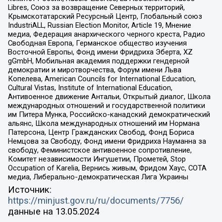
Libres, Союз за возвращение Северных территорий,
Крымскотатарский Ресурсный Центр, Глобальный союз
IndustriALL, Russian Election Monitor, Article 19, Мнение
медиа, Федерация анархического черного креста, Радио
Свободная Европа, Германское общество изучения
Восточной Европы, Фонд имени Фридриха Эберта, XZ
gGmbH, Мобильная академия поддержки гендерной
демократии и миротворчества, Форум имени Льва
Копелева, American Councils for International Education,
Cultural Vistas, Institute of International Education,
Антивоенное движение Антальи, Открытый диалог, Школа
международных отношений и государственной политики
им Питера Мунка, Российско-канадский демократический
альянс, Школа международных отношений им Нормана
Патерсона, Центр Гражданских Свобод, Фонд Бориса
Немцова за Свободу, Фонд имени Фридриха Науманна за
свободу, Феминистское антивоенное сопротивление,
Комитет независимости Ингушетии, Прометей, Stop
Occupation of Karelia, Вернись живым, Фридом Хаус, СОТА
медиа, Либерально-демократическая Лига Украины
Источник:
https://minjust.gov.ru/ru/documents/7756/
данные на
13.05.2024