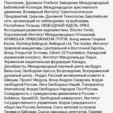
Поколение, Духовное Учебное Заведение Международный
Библейский Колледж, Международное христианское
движение, Всемирный Институт Саентологических
Предприятий, Церковь Духовной Технологии, Европейская
сеть организаций по наблюдению за выборами,
Республика Польша, СВОБОДНЫЙ ИДЕЛЬ-УРАЛ,
Ассоциация развития журналистики, IStories fonds,
Королевский Институт Международных Отношений,
КРИМСЬКА ПРАВОЗАХИСНА ГРУПА, Фонд имени Генриха
Бёлля, Stichting Bellingcat, Bellingcat Ltd, The Insider, Институт
правовой инициативы Центральной и Восточной Европы,
Фонд Открытой Эстонии, Calvert 22 Foundation, Канадский
украинский конгресс, Институт Макдональда-Лорье,
Украинская национальная федерация Канады,
Декабристы, Международный научный центр им Вудро
Вильсона, Свободная пресса, Возрождение, Всеукраинский
духовный центр , Риддл, Русский антивоенный комитет в
Швеции, Проект Медуза, Фонд Андрея Сахарова, Форум
свободной России, Лига Свободных Наций, Transparеncy
International, Форум Свободных Народов ПостРоссии,
Солидарность с гражданским движением в России –
Solidarus, КрымSOS, Свободный университет, Институт
государственного управления, Форум гражданского
общества Россия, Беллона, Союз жителей островов
Тисима и Хабомаи, Съезд народных депутатов, Гринпис