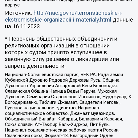
корпус
Источник:
http://nac.gov.ru/terroristicheskie-i-
ekstremistskie-organizacii-i-materialy.html
данные
на
16.11.2023
* Перечень общественных объединений и
религиозных организаций в отношении
которых судом принято вступившее в
законную силу решение о ликвидации или
запрете деятельности:
Национал-большевистская партия, ВЕК РА, Рада земли
Кубанской Духовно Родовой Державы Русь, Община
Духовного Управления Асгардской Веси Беловодья,
Славянская Община Капища Веды Перуна, Мужская
Духовная Семинария Староверов-Инглингов, Нурджулар, К
Богодержавию, Таблиги Джамаат, Свидетели Иеговы,
Русское национальное единство, Национал-
социалистическое общество, Джамаат мувахидов,
Объединенный Вилайат Кабарды, Балкарии и Карачая,
Союз славян, Ат-Такфир Валь-Хиджра, Пит Буль,
Национал-социалистическая рабочая партия России,
Славянский союз, Формат-18, Благородный Орден