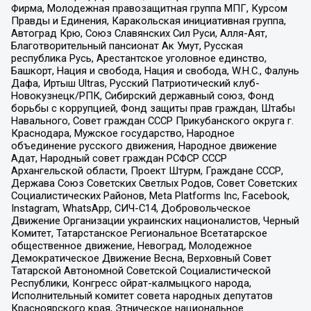
Фирма, Молодежная правозащитная группа МПГ, Курсом
Правды и Единения, Каракольская инициативная группа,
Автоград Крю, Союз Славянских Сил Руси, Алля-Аят,
Благотворительный пансионат Ак Умут, Русская
республика Русь, Арестантское уголовное единство,
Башкорт, Нация и свобода, Нация и свобода, W.H.С., Фалунь
Дафа, Иртыш Ultras, Русский Патриотический клуб-
Новокузнецк/РПК, Сибирский державный союз, Фонд
борьбы с коррупцией, Фонд защиты прав граждан, Штабы
Навального, Совет граждан СССР Прикубанского округа г.
Краснодара, Мужское государство, Народное
объединение русского движения, Народное движение
Адат, Народный совет граждан РСФСР СССР
Архангельской области, Проект Штурм, Граждане СССР,
Держава Союз Советских Светлых Родов, Совет Советских
Социалистических Районов, Meta Platforms Inc, Facebook,
Instagram, WhatsApp, СИЧ-С14, Добровольческое
Движение Организации украинских националистов, Черный
Комитет, Татарстанское Региональное Всетатарское
общественное движение, Невоград, Молодежное
Демократическое Движение Весна, Верховный Совет
Татарской Автономной Советской Социалистической
Республики, Конгресс ойрат-калмыцкого народа,
Исполнительный комитет совета народных депутатов
Красноярского края, Этническое национальное