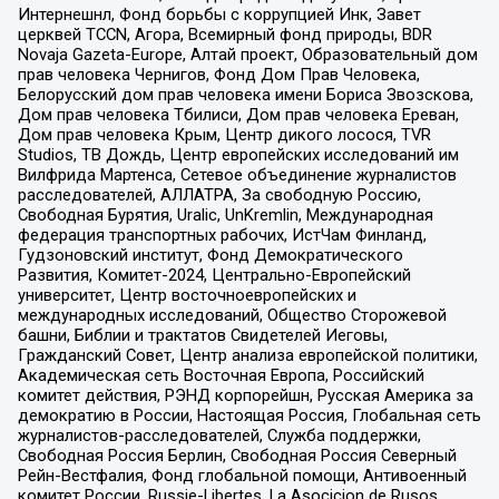
Интернешнл, Фонд борьбы с коррупцией Инк, Завет
церквей TCCN, Агора, Всемирный фонд природы, BDR
Novaja Gazeta-Europe, Алтай проект, Образовательный дом
прав человека Чернигов, Фонд Дом Прав Человека,
Белорусский дом прав человека имени Бориса Звозскова,
Дом прав человека Тбилиси, Дом прав человека Ереван,
Дом прав человека Крым, Центр дикого лосося, TVR
Studios, ТВ Дождь, Центр европейских исследований им
Вилфрида Мартенса, Сетевое объединение журналистов
расследователей, АЛЛАТРА, За свободную Россию,
Свободная Бурятия, Uralic, UnKremlin, Международная
федерация транспортных рабочих, ИстЧам Финланд,
Гудзоновский институт, Фонд Демократического
Развития, Комитет-2024, Центрально-Европейский
университет, Центр восточноевропейских и
международных исследований, Общество Сторожевой
башни, Библии и трактатов Свидетелей Иеговы,
Гражданский Совет, Центр анализа европейской политики,
Академическая сеть Восточная Европа, Российский
комитет действия, РЭНД корпорейшн, Русская Америка за
демократию в России, Настоящая Россия, Глобальная сеть
журналистов-расследователей, Служба поддержки,
Свободная Россия Берлин, Свободная Россия Северный
Рейн-Вестфалия, Фонд глобальной помощи, Антивоенный
комитет России, Russie-Libertes, La Asocicion de Rusos