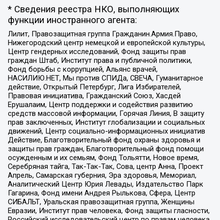
* Сведения реестра НКО, выполняющих
функции иностранного агента:
Лилит, Правозащитная группа Гражданин.Армия.Право,
Нижегородский центр немецкой и европейской культуры,
Центр гендерных исследований, Фонд защиты прав
граждан Штаб, Институт права и публичной политики,
Фонд борьбы с коррупцией, Альянс врачей,
НАСИЛИЮ.НЕТ, Мы против СПИДа, СВЕЧА, Гуманитарное
действие, Открытый Петербург, Лига Избирателей,
Правовая инициатива, Гражданский Союз, Хасдей
Ерушалаим, Центр поддержки и содействия развитию
средств массовой информации, Горячая Линия, В защиту
прав заключенных, Институт глобализации и социальных
движений, Центр социально-информационных инициатив
Действие, Благотворительный фонд охраны здоровья и
защиты прав граждан, Благотворительный фонд помощи
осужденным и их семьям, Фонд Тольятти, Новое время,
Серебряная тайга, Так-Так-Так, Сова, центр Анна, Проект
Апрель, Самарская губерния, Эра здоровья, Мемориал,
Аналитический Центр Юрия Левады, Издательство Парк
Гагарина, Фонд имени Андрея Рылькова, Сфера, Центр
СИБАЛЬТ, Уральская правозащитная группа, Женщины
Евразии, Институт прав человека, Фонд защиты гласности,
Российский исследовательский центр по правам человека,