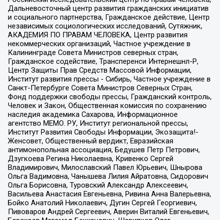
Дальневосточный центр развития гражданских инициатив
и социального партнерства, Гражданское действие, Центр
независимых социологических исследований, Сутяжник,
АКАДЕМИЯ ПО ПРАВАМ ЧЕЛОВЕКА, Центр развития
некоммерческих организаций, Частное учреждение в
Калининграде Совета Министров северных стран,
Гражданское содействие, Трансперенси Интернешнл-Р,
Центр Защиты Прав Средств Массовой Информации,
Институт развития прессы - Сибирь, Частное учреждение в
Санкт-Петербурге Совета Министров Северных Стран,
Фонд поддержки свободы прессы, Гражданский контроль,
Человек и Закон, Общественная комиссия по сохранению
наследия академика Сахарова, Информационное
агентство МЕМО. РУ, Институт региональной прессы,
Институт Развития Свободы Информации, Экозащита!-
Женсовет, Общественный вердикт, Евразийская
антимонопольная ассоциация, Бедушев Петр Петрович,
Дзугкоева Регина Николаевна, Кривенко Сергей
Владимирович, Милославский Павел Юрьевич, Шнырова
Ольга Вадимовна, Чанышева Лилия Айратовна, Сидорович
Ольга Борисовна, Туровский Александр Алексеевич,
Васильева Анастасия Евгеньевна, Ривина Анна Валерьевна,
Бойко Анатолий Николаевич, Дугин Сергей Георгиевич,
Пивоваров Андрей Сергеевич, Аверин Виталий Евгеньевич,