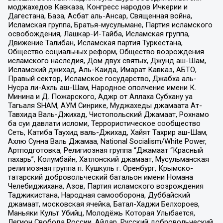
моджахедов Кавказа, Конгресс народов Ичкерии и
Дагестана, База, Асбат аль-Ансар, Священная война,
Исламская группа, Братья-мусульмане, Партия исламского
освобождения, Лашкар-И-Тайба, Исламская группа,
Движение Талибан, Исламская партия Туркестана,
Общество социальных реформ, Общество возрождения
исламского наследия, Дом двух святых, Джунд аш-Шам,
Исламский джихад, Аль-Каида, Имарат Кавказ, АБТО,
Правый сектор, Исламское государство, Джабха аль-
Нусра ли-Ахль аш-Шам, Народное ополчение имени К.
Минина и Д. Пожарского, Аджр от Аллаха Субхану уа
Тагьаля SHAM, АУМ Синрике, Муджахеды джамаата Ат-
Тавхида Валь-Джихад, Чистопольский Джамаат, Рохнамо
ба суи давлати исломи, Террористическое сообщество
Сеть, Катиба Таухид валь-Джихад, Хайят Тахрир аш-Шам,
Ахлю Сунна Валь Джамаа, National Socialism/White Power,
Артподготовка, Религиозная группа “Джамаат “Красный
пахарь”, Колумбайн, Хатлонский джамаат, Мусульманская
религиозная группа п. Кушкуль г. Оренбург, Крымско-
татарский добровольческий батальон имени Номана
Челебиджихана, Азов, Партия исламского возрождения
Таджикистана, Народная самооборона, Дуббайский
джамаат, московская ячейка, Батал-Хаджи Белхороев,
Маньяки Культ Убийц, Молодёжь Которая Улыбается,
Легион Свобода России, Айдар, Русский добровольческий