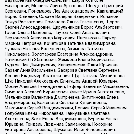
Барахоев Магомед Бекханович, Шарипков Олег
Викторович, Мошель Ирина Ароновна, Шведов Григорий
Сергеевич, Пономарев Лев Александрович, Каргалицкий
Борис Юльевич, Созаев Валерий Валерьевич, Исламов
Тимур Рифгатович, Романова Ольга Евгеньевна, Щаров
Сергей Алексадрович, Цирульников Борис Альбертович,
Гасан Ольга Павловна, Паутов Юрий Анатольевич,
Верховский Александр Маркович, Пислакова-Паркер
Марина Петровна, Кочеткова Татьяна Владимировна,
Чуркина Наталья Валерьевна, Акимова Татьяна
Николаевна, Золотарева Екатерина Александровна,
Рачинский Ян Збигневич, Жемкова Елена Борисовна,
Гудков Лев Дмитриевич, Илларионова Юлия Юрьевна,
Саранг Анна Васильевна, Захарова Светлана Сергеевна,
Аверин Владимир Анатольевич, Щур Татьяна Михайловна,
Щур Николай Алексеевич, Блинушов Андрей Юрьевич,
Мосин Алексей Геннадьевич, Гефтер Валентин Михайлович,
Симонов Алексей Кириллович, Флиге Ирина Анатольевна,
Мельникова Валентина Дмитриевна, Вититинова Елена
Владимировна, Баженова Светлана Куприяновна,
Максимов Сергей Владимирович, Беляев Сергей Иванович,
Голубева Елена Николаевна, Ганнушкина Светлана
Алексеевна, Закс Елена Владимировна, Буртина Елена
Юрьевна, Гендель Людмила Залмановна, Кокорина
Екатерина Алексеевна, Шуманов Илья Вячеславович,