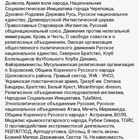
Дьявола, Армия воли народа, Национальная
Социалистическая Инициатива города Череповца,
Духовно-Родовая Держава Русь, Русское национальное
единство, Древнерусской Инглистической церкви
Православных Староверов-Инглингов, Русский
общенациональный союз, Движение против нелегальной
иммиграции, Кровь и Честь, О свободе совести и о
религиозных объединениях, Омская организация
общественного политического движения Русское
национальное единство, Северное Братство, Клуб
Болельщиков Футбольного Клуба Динамо,
Файзрахманисты, Мусульманская религиозная организация
п. Боровский, Община Коренного Русского народа
Щелковского района, Правый сектор, УНА - УНСО,
Украинская повстанческая армия, Тризуб им. Степана
Бандеры, Братство, Белый Крест, Misanthropic division,
Религиозное объединение последователей инглиизма,
Народная Социальная Инициатива, TulaSkins,
Этнополитическое объединение Русские, Русское
национальное объединение Атака, Мечеть Мирмамеда,
Община Коренного Русского народа г. Астрахани, ВОЛЯ,
Меджлис крымскотатарского народа, Рубеж Севера, ТОЙС,
О противодействии экстремистской деятельности,
РЕВТАТПОД, Артподготовка, Штольц, В честь иконы
Божией Матери Державная, Сектор 16, Независимость,