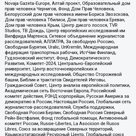
Novaja Gazeta-Europe, Алтай проект, Образовательный дом
прав человека Чернигов, Фонд Дом Прав Человека,
Белорусский дом прав человека имени Бориса Звозскова,
Дом прав человека Тбилиси, Дом прав человека Ереван,
Дом прав человека Крым, Центр дикого лосося, TVR
Studios, ТВ Дождь, Центр европейских исследований им
Вилфрида Мартенса, Сетевое объединение журналистов
расследователей, АЛЛАТРА, За свободную Россию,
Свободная Бурятия, Uralic, UnKremlin, Международная
федерация транспортных рабочих, ИстЧам Финланд,
Гудзоновский институт, Фонд Демократического
Развития, Комитет-2024, Центрально-Европейский
университет, Центр восточноевропейских и
международных исследований, Общество Сторожевой
башни, Библии и трактатов Свидетелей Иеговы,
Гражданский Совет, Центр анализа европейской политики,
Академическая сеть Восточная Европа, Российский
комитет действия, РЭНД корпорейшн, Русская Америка за
демократию в России, Настоящая Россия, Глобальная сеть
журналистов-расследователей, Служба поддержки,
Свободная Россия Берлин, Свободная Россия Северный
Рейн-Вестфалия, Фонд глобальной помощи, Антивоенный
комитет России, Russie-Libertes, La Asocicion de Rusos
Libres, Союз за возвращение Северных территорий,
Крымскотатарский Ресурсный Центр, Глобальный союз