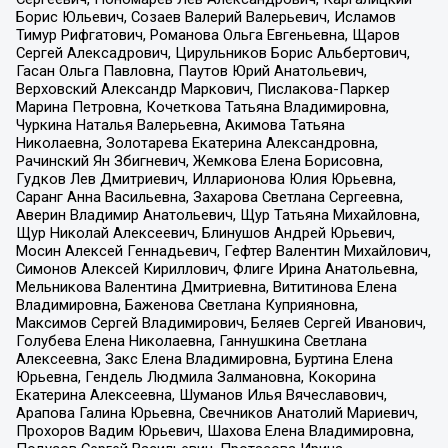
Борис Юльевич, Созаев Валерий Валерьевич, Исламов
Тимур Рифгатович, Романова Ольга Евгеньевна, Щаров
Сергей Алексадрович, Цирульников Борис Альбертович,
Гасан Ольга Павловна, Паутов Юрий Анатольевич,
Верховский Александр Маркович, Пислакова-Паркер
Марина Петровна, Кочеткова Татьяна Владимировна,
Чуркина Наталья Валерьевна, Акимова Татьяна
Николаевна, Золотарева Екатерина Александровна,
Рачинский Ян Збигневич, Жемкова Елена Борисовна,
Гудков Лев Дмитриевич, Илларионова Юлия Юрьевна,
Саранг Анна Васильевна, Захарова Светлана Сергеевна,
Аверин Владимир Анатольевич, Щур Татьяна Михайловна,
Щур Николай Алексеевич, Блинушов Андрей Юрьевич,
Мосин Алексей Геннадьевич, Гефтер Валентин Михайлович,
Симонов Алексей Кириллович, Флиге Ирина Анатольевна,
Мельникова Валентина Дмитриевна, Вититинова Елена
Владимировна, Баженова Светлана Куприяновна,
Максимов Сергей Владимирович, Беляев Сергей Иванович,
Голубева Елена Николаевна, Ганнушкина Светлана
Алексеевна, Закс Елена Владимировна, Буртина Елена
Юрьевна, Гендель Людмила Залмановна, Кокорина
Екатерина Алексеевна, Шуманов Илья Вячеславович,
Арапова Галина Юрьевна, Свечников Анатолий Мариевич,
Прохоров Вадим Юрьевич, Шахова Елена Владимировна,