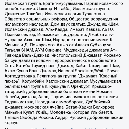
Исламская группа, Братья-мусульмане, Партия исламского
освобождения, Лашкар-И-Тайба, Исламская группа,
Движение Талибан, Исламская партия Туркестана,
Общество социальных реформ, Общество возрождения
исламского наследия, Дом двух святых, Джунд аш-Шам,
Исламский джихад, Аль-Каида, Имарат Кавказ, АБТО,
Правый сектор, Исламское государство, Джабха аль-
Нусра ли-Ахль аш-Шам, Народное ополчение имени К.
Минина и Д. Пожарского, Аджр от Аллаха Субхану уа
Тагьаля SHAM, АУМ Синрике, Муджахеды джамаата Ат-
Тавхида Валь-Джихад, Чистопольский Джамаат, Рохнамо
ба суи давлати исломи, Террористическое сообщество
Сеть, Катиба Таухид валь-Джихад, Хайят Тахрир аш-Шам,
Ахлю Сунна Валь Джамаа, National Socialism/White Power,
Артподготовка, Религиозная группа “Джамаат “Красный
пахарь”, Колумбайн, Хатлонский джамаат, Мусульманская
религиозная группа п. Кушкуль г. Оренбург, Крымско-
татарский добровольческий батальон имени Номана
Челебиджихана, Азов, Партия исламского возрождения
Таджикистана, Народная самооборона, Дуббайский
джамаат, московская ячейка, Батал-Хаджи Белхороев,
Маньяки Культ Убийц, Молодёжь Которая Улыбается,
Легион Свобода России, Айдар, Русский добровольческий
корпус