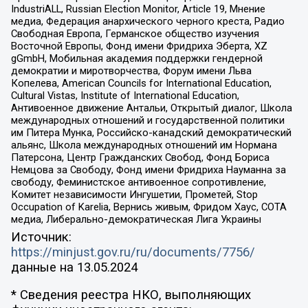
IndustriALL, Russian Election Monitor, Article 19, Мнение
медиа, Федерация анархического черного креста, Радио
Свободная Европа, Германское общество изучения
Восточной Европы, Фонд имени Фридриха Эберта, XZ
gGmbH, Мобильная академия поддержки гендерной
демократии и миротворчества, Форум имени Льва
Копелева, American Councils for International Education,
Cultural Vistas, Institute of International Education,
Антивоенное движение Антальи, Открытый диалог, Школа
международных отношений и государственной политики
им Питера Мунка, Российско-канадский демократический
альянс, Школа международных отношений им Нормана
Патерсона, Центр Гражданских Свобод, Фонд Бориса
Немцова за Свободу, Фонд имени Фридриха Науманна за
свободу, Феминистское антивоенное сопротивление,
Комитет независимости Ингушетии, Прометей, Stop
Occupation of Karelia, Вернись живым, Фридом Хаус, СОТА
медиа, Либерально-демократическая Лига Украины
Источник:
https://minjust.gov.ru/ru/documents/7756/
данные на
13.05.2024
* Сведения реестра НКО, выполняющих