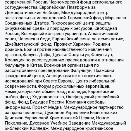
современной России, Черноморский фонд регионального
сотрудничества, Европейская Платформа за
Демократические Выборы, Международный центр
электоральных исследований, Германский фонд Маршалла
Соединенных Штатов, Тихоокеанский центр защиты
окружающей среды и природных ресурсов, Свободная
Россия, Всемирный конгресс украинцев, Атлантический
совет, Человек в беде, Европейский фонд за демократию,
Джеймстаунский фонд, Прожект Хармони, Родники
дракона, Врачи против насильственного извлечения
органов, Фалунь Дафа, Друзья Фалуньгун, Фалуньгун,
Коалиция по расследованию преследования в отношении
Фалуньгун в Китае, Всемирная организация по
расследованию преследований Фалуньгун, Пражский
гражданский центр, Ассоциация школ политических
исследований при Совете Европы, Центр либеральной
современности, Форум русскоязычных европейцев,
Немецко-русский обмен, Бард колледж, Европейский
выбор, Фонд Ходорковского, Оксфордский российский
фонд, Фонд Будущее России, Компания свободы
информации, Проект Медиа, Международное партнерство
за права человека, Духовное Управление Евангельских
Христиан Украинской Христианской Церкви, Новое
Поколение, Духовное Учебное Заведение Международный
Библейский Колледж, Международное христианское