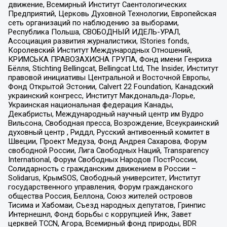
движение, Всемирный Институт Саентологических
Предприятий, Церковь Духовной Технологии, Европейская
сеть организаций по наблюдению за выборами,
Республика Польша, СВОБОДНЫЙ ИДЕЛЬ-УРАЛ,
Ассоциация развития журналистики, IStories fonds,
Королевский Институт Международных Отношений,
КРИМСЬКА ПРАВОЗАХИСНА ГРУПА, Фонд имени Генриха
Бёлля, Stichting Bellingcat, Bellingcat Ltd, The Insider, Институт
правовой инициативы Центральной и Восточной Европы,
Фонд Открытой Эстонии, Calvert 22 Foundation, Канадский
украинский конгресс, Институт Макдональда-Лорье,
Украинская национальная федерация Канады,
Декабристы, Международный научный центр им Вудро
Вильсона, Свободная пресса, Возрождение, Всеукраинский
духовный центр , Риддл, Русский антивоенный комитет в
Швеции, Проект Медуза, Фонд Андрея Сахарова, Форум
свободной России, Лига Свободных Наций, Transparеncy
International, Форум Свободных Народов ПостРоссии,
Солидарность с гражданским движением в России –
Solidarus, КрымSOS, Свободный университет, Институт
государственного управления, Форум гражданского
общества Россия, Беллона, Союз жителей островов
Тисима и Хабомаи, Съезд народных депутатов, Гринпис
Интернешнл, Фонд борьбы с коррупцией Инк, Завет
церквей TCCN, Агора, Всемирный фонд природы, BDR