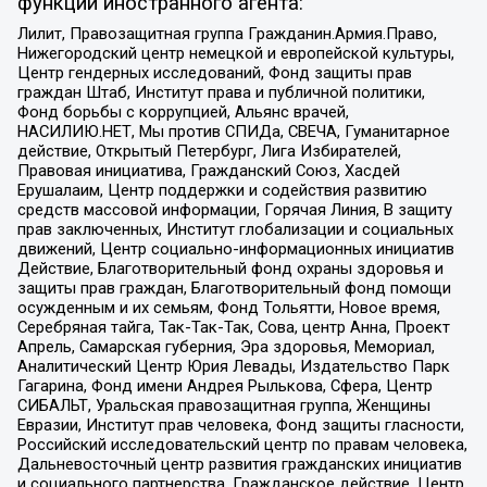
функции иностранного агента:
Лилит, Правозащитная группа Гражданин.Армия.Право,
Нижегородский центр немецкой и европейской культуры,
Центр гендерных исследований, Фонд защиты прав
граждан Штаб, Институт права и публичной политики,
Фонд борьбы с коррупцией, Альянс врачей,
НАСИЛИЮ.НЕТ, Мы против СПИДа, СВЕЧА, Гуманитарное
действие, Открытый Петербург, Лига Избирателей,
Правовая инициатива, Гражданский Союз, Хасдей
Ерушалаим, Центр поддержки и содействия развитию
средств массовой информации, Горячая Линия, В защиту
прав заключенных, Институт глобализации и социальных
движений, Центр социально-информационных инициатив
Действие, Благотворительный фонд охраны здоровья и
защиты прав граждан, Благотворительный фонд помощи
осужденным и их семьям, Фонд Тольятти, Новое время,
Серебряная тайга, Так-Так-Так, Сова, центр Анна, Проект
Апрель, Самарская губерния, Эра здоровья, Мемориал,
Аналитический Центр Юрия Левады, Издательство Парк
Гагарина, Фонд имени Андрея Рылькова, Сфера, Центр
СИБАЛЬТ, Уральская правозащитная группа, Женщины
Евразии, Институт прав человека, Фонд защиты гласности,
Российский исследовательский центр по правам человека,
Дальневосточный центр развития гражданских инициатив
и социального партнерства, Гражданское действие, Центр