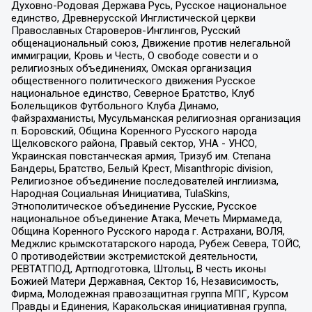
Духовно-Родовая Держава Русь, Русское национальное
единство, Древнерусской Инглистической церкви
Православных Староверов-Инглингов, Русский
общенациональный союз, Движение против нелегальной
иммиграции, Кровь и Честь, О свободе совести и о
религиозных объединениях, Омская организация
общественного политического движения Русское
национальное единство, Северное Братство, Клуб
Болельщиков Футбольного Клуба Динамо,
Файзрахманисты, Мусульманская религиозная организация
п. Боровский, Община Коренного Русского народа
Щелковского района, Правый сектор, УНА - УНСО,
Украинская повстанческая армия, Тризуб им. Степана
Бандеры, Братство, Белый Крест, Misanthropic division,
Религиозное объединение последователей инглиизма,
Народная Социальная Инициатива, TulaSkins,
Этнополитическое объединение Русские, Русское
национальное объединение Атака, Мечеть Мирмамеда,
Община Коренного Русского народа г. Астрахани, ВОЛЯ,
Меджлис крымскотатарского народа, Рубеж Севера, ТОЙС,
О противодействии экстремистской деятельности,
РЕВТАТПОД, Артподготовка, Штольц, В честь иконы
Божией Матери Державная, Сектор 16, Независимость,
Фирма, Молодежная правозащитная группа МПГ, Курсом
Правды и Единения, Каракольская инициативная группа,