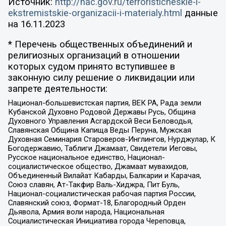
Источник:
http://nac.gov.ru/terroristicheskie-i-
ekstremistskie-organizacii-i-materialy.html
данные
на
16.11.2023
* Перечень общественных объединений и
религиозных организаций в отношении
которых судом принято вступившее в
законную силу решение о ликвидации или
запрете деятельности:
Национал-большевистская партия, ВЕК РА, Рада земли
Кубанской Духовно Родовой Державы Русь, Община
Духовного Управления Асгардской Веси Беловодья,
Славянская Община Капища Веды Перуна, Мужская
Духовная Семинария Староверов-Инглингов, Нурджулар, К
Богодержавию, Таблиги Джамаат, Свидетели Иеговы,
Русское национальное единство, Национал-
социалистическое общество, Джамаат мувахидов,
Объединенный Вилайат Кабарды, Балкарии и Карачая,
Союз славян, Ат-Такфир Валь-Хиджра, Пит Буль,
Национал-социалистическая рабочая партия России,
Славянский союз, Формат-18, Благородный Орден
Дьявола, Армия воли народа, Национальная
Социалистическая Инициатива города Череповца,