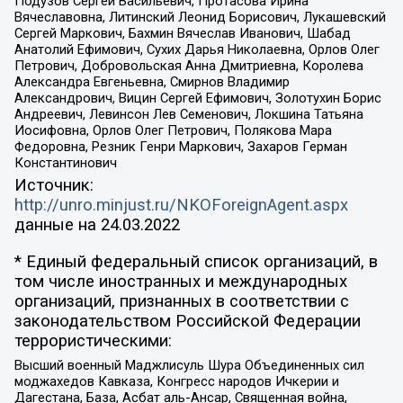
Подузов Сергей Васильевич, Протасова Ирина
Вячеславовна, Литинский Леонид Борисович, Лукашевский
Сергей Маркович, Бахмин Вячеслав Иванович, Шабад
Анатолий Ефимович, Сухих Дарья Николаевна, Орлов Олег
Петрович, Добровольская Анна Дмитриевна, Королева
Александра Евгеньевна, Смирнов Владимир
Александрович, Вицин Сергей Ефимович, Золотухин Борис
Андреевич, Левинсон Лев Семенович, Локшина Татьяна
Иосифовна, Орлов Олег Петрович, Полякова Мара
Федоровна, Резник Генри Маркович, Захаров Герман
Константинович
Источник:
http://unro.minjust.ru/NKOForeignAgent.aspx
данные на
24.03.2022
* Единый федеральный список организаций, в
том числе иностранных и международных
организаций, признанных в соответствии с
законодательством Российской Федерации
террористическими:
Высший военный Маджлисуль Шура Объединенных сил
моджахедов Кавказа, Конгресс народов Ичкерии и
Дагестана, База, Асбат аль-Ансар, Священная война,