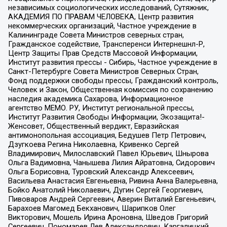
независимых социологических исследований, Сутяжник,
АКАДЕМИЯ ПО ПРАВАМ ЧЕЛОВЕКА, Центр развития
некоммерческих организаций, Частное учреждение в
Калининграде Совета Министров северных стран,
Гражданское содействие, Трансперенси Интернешнл-Р,
Центр Защиты Прав Средств Массовой Информации,
Институт развития прессы - Сибирь, Частное учреждение в
Санкт-Петербурге Совета Министров Северных Стран,
Фонд поддержки свободы прессы, Гражданский контроль,
Человек и Закон, Общественная комиссия по сохранению
наследия академика Сахарова, Информационное
агентство МЕМО. РУ, Институт региональной прессы,
Институт Развития Свободы Информации, Экозащита!-
Женсовет, Общественный вердикт, Евразийская
антимонопольная ассоциация, Бедушев Петр Петрович,
Дзугкоева Регина Николаевна, Кривенко Сергей
Владимирович, Милославский Павел Юрьевич, Шнырова
Ольга Вадимовна, Чанышева Лилия Айратовна, Сидорович
Ольга Борисовна, Туровский Александр Алексеевич,
Васильева Анастасия Евгеньевна, Ривина Анна Валерьевна,
Бойко Анатолий Николаевич, Дугин Сергей Георгиевич,
Пивоваров Андрей Сергеевич, Аверин Виталий Евгеньевич,
Барахоев Магомед Бекханович, Шарипков Олег
Викторович, Мошель Ирина Ароновна, Шведов Григорий
Сергеевич, Пономарев Лев Александрович, Каргалицкий