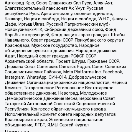
Автоград Крю, Союз Славянских Сил Руси, Алля-Аят,
Благотворительный пансионат Ак Умут, Русская
республика Русь, Арестантское уголовное единство,
Башкорт, Нация и свобода, Нация и свобода, W.H.С., Фалунь
Дафа, Иртыш Ultras, Русский Патриотический клуб-
Новокузнецк/РПК, Сибирский державный союз, Фонд
борьбы с коррупцией, Фонд защиты прав граждан, Штабы
Навального, Совет граждан СССР Прикубанского округа г.
Краснодара, Мужское государство, Народное
объединение русского движения, Народное движение
Адат, Народный совет граждан РСФСР СССР
Архангельской области, Проект Штурм, Граждане СССР,
Держава Союз Советских Светлых Родов, Совет Советских
Социалистических Районов, Meta Platforms Inc, Facebook,
Instagram, WhatsApp, СИЧ-С14, Добровольческое
Движение Организации украинских националистов, Черный
Комитет, Татарстанское Региональное Всетатарское
общественное движение, Невоград, Молодежное
Демократическое Движение Весна, Верховный Совет
Татарской Автономной Советской Социалистической
Республики, Конгресс ойрат-калмыцкого народа,
Исполнительный комитет совета народных депутатов
Красноярского края, Этническое национальное
объединение, ЛГБТ, Я.МЫ Сергей Фургал