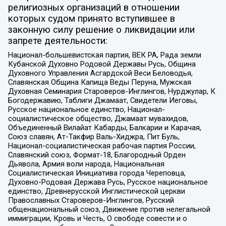
религиозных организаций в отношении
которых судом принято вступившее в
законную силу решение о ликвидации или
запрете деятельности:
Национал-большевистская партия, ВЕК РА, Рада земли
Кубанской Духовно Родовой Державы Русь, Община
Духовного Управления Асгардской Веси Беловодья,
Славянская Община Капища Веды Перуна, Мужская
Духовная Семинария Староверов-Инглингов, Нурджулар, К
Богодержавию, Таблиги Джамаат, Свидетели Иеговы,
Русское национальное единство, Национал-
социалистическое общество, Джамаат мувахидов,
Объединенный Вилайат Кабарды, Балкарии и Карачая,
Союз славян, Ат-Такфир Валь-Хиджра, Пит Буль,
Национал-социалистическая рабочая партия России,
Славянский союз, Формат-18, Благородный Орден
Дьявола, Армия воли народа, Национальная
Социалистическая Инициатива города Череповца,
Духовно-Родовая Держава Русь, Русское национальное
единство, Древнерусской Инглистической церкви
Православных Староверов-Инглингов, Русский
общенациональный союз, Движение против нелегальной
иммиграции, Кровь и Честь, О свободе совести и о