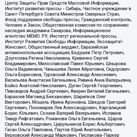
Центр Защиты Прав Средств Массовой Информации,
Институт развития прессы - Сибирь, Частное учреждение в
Санкт-Петербурге Совета Министров Северных Стран,
Фонд поддержки свободы прессы, Гражданский контроль,
Человек и Закон, Общественная комиссия по сохранению
наследия академика Сахарова, Информационное
агентство МЕМО. РУ, Институт региональной прессы,
Институт Развития Свободы Информации, Экозащита!-
Женсовет, Общественный вердикт, Евразийская
антимонопольная ассоциация, Бедушев Петр Петрович,
Дзугкоева Регина Николаевна, Кривенко Сергей
Владимирович, Милославский Павел Юрьевич, Шнырова
Ольга Вадимовна, Чанышева Лилия Айратовна, Сидорович
Ольга Борисовна, Туровский Александр Алексеевич,
Васильева Анастасия Евгеньевна, Ривина Анна Валерьевна,
Бойко Анатолий Николаевич, Дугин Сергей Георгиевич,
Пивоваров Андрей Сергеевич, Аверин Виталий Евгеньевич,
Барахоев Магомед Бекханович, Шарипков Олег
Викторович, Мошель Ирина Ароновна, Шведов Григорий
Сергеевич, Пономарев Лев Александрович, Каргалицкий
Борис Юльевич, Созаев Валерий Валерьевич, Исламов
Тимур Рифгатович, Романова Ольга Евгеньевна, Щаров
Сергей Алексадрович, Цирульников Борис Альбертович,
Гасан Ольга Павловна, Паутов Юрий Анатольевич,
Верховский Александр Маркович, Пислакова-Паркер