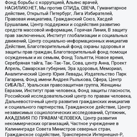
Фонд борьбы с коррупцией, Альянс врачей,
НАСИЛИЮ.НЕТ, Мы против СПИДа, СВЕЧА, Гуманитарное
действие, Открытый Петербург, Лига Избирателей,
Правовая инициатива, Гражданский Союз, Хасдей
Ерушалаим, Центр поддержки и содействия развитию
средств массовой информации, Горячая Линия, В защиту
прав заключенных, Институт глобализации и социальных
движений, Центр социально-информационных инициатив
Действие, Благотворительный фонд охраны здоровья и
защиты прав граждан, Благотворительный фонд помощи
осужденным и их семьям, Фонд Тольятти, Новое время,
Серебряная тайга, Так-Так-Так, Сова, центр Анна, Проект
Апрель, Самарская губерния, Эра здоровья, Мемориал,
Аналитический Центр Юрия Левады, Издательство Парк
Гагарина, Фонд имени Андрея Рылькова, Сфера, Центр
СИБАЛЬТ, Уральская правозащитная группа, Женщины
Евразии, Институт прав человека, Фонд защиты гласности,
Российский исследовательский центр по правам человека,
Дальневосточный центр развития гражданских инициатив
и социального партнерства, Гражданское действие, Центр
независимых социологических исследований, Сутяжник,
АКАДЕМИЯ ПО ПРАВАМ ЧЕЛОВЕКА, Центр развития
некоммерческих организаций, Частное учреждение в
Калининграде Совета Министров северных стран,
Гражданское содействие, Трансперенси Интернешнл-Р,