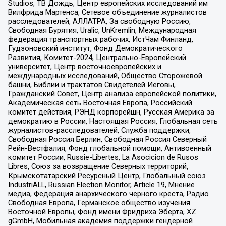
Studios, ТВ Дождь, Центр европейских исследований им
Вилфрида Мартенса, Сетевое объединение журналистов
расследователей, АЛЛАТРА, За свободную Россию,
Свободная Бурятия, Uralic, UnKremlin, Международная
федерация транспортных рабочих, ИстЧам Финланд,
Гудзоновский институт, Фонд Демократического
Развития, Комитет-2024, Центрально-Европейский
университет, Центр восточноевропейских и
международных исследований, Общество Сторожевой
башни, Библии и трактатов Свидетелей Иеговы,
Гражданский Совет, Центр анализа европейской политики,
Академическая сеть Восточная Европа, Российский
комитет действия, РЭНД корпорейшн, Русская Америка за
демократию в России, Настоящая Россия, Глобальная сеть
журналистов-расследователей, Служба поддержки,
Свободная Россия Берлин, Свободная Россия Северный
Рейн-Вестфалия, Фонд глобальной помощи, Антивоенный
комитет России, Russie-Libertes, La Asocicion de Rusos
Libres, Союз за возвращение Северных территорий,
Крымскотатарский Ресурсный Центр, Глобальный союз
IndustriALL, Russian Election Monitor, Article 19, Мнение
медиа, Федерация анархического черного креста, Радио
Свободная Европа, Германское общество изучения
Восточной Европы, Фонд имени Фридриха Эберта, XZ
gGmbH, Мобильная академия поддержки гендерной