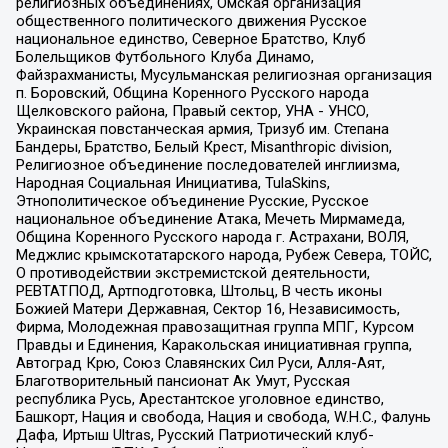
религиозных объединениях, Омская организация
общественного политического движения Русское
национальное единство, Северное Братство, Клуб
Болельщиков Футбольного Клуба Динамо,
Файзрахманисты, Мусульманская религиозная организация
п. Боровский, Община Коренного Русского народа
Щелковского района, Правый сектор, УНА - УНСО,
Украинская повстанческая армия, Тризуб им. Степана
Бандеры, Братство, Белый Крест, Misanthropic division,
Религиозное объединение последователей инглиизма,
Народная Социальная Инициатива, TulaSkins,
Этнополитическое объединение Русские, Русское
национальное объединение Атака, Мечеть Мирмамеда,
Община Коренного Русского народа г. Астрахани, ВОЛЯ,
Меджлис крымскотатарского народа, Рубеж Севера, ТОЙС,
О противодействии экстремистской деятельности,
РЕВТАТПОД, Артподготовка, Штольц, В честь иконы
Божией Матери Державная, Сектор 16, Независимость,
Фирма, Молодежная правозащитная группа МПГ, Курсом
Правды и Единения, Каракольская инициативная группа,
Автоград Крю, Союз Славянских Сил Руси, Алля-Аят,
Благотворительный пансионат Ак Умут, Русская
республика Русь, Арестантское уголовное единство,
Башкорт, Нация и свобода, Нация и свобода, W.H.С., Фалунь
Дафа, Иртыш Ultras, Русский Патриотический клуб-