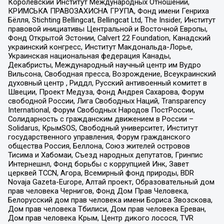
Королевский Институт Международных Отношений,
КРИМСЬКА ПРАВОЗАХИСНА ГРУПА, Фонд имени Генриха
Бёлля, Stichting Bellingcat, Bellingcat Ltd, The Insider, Институт
правовой инициативы Центральной и Восточной Европы,
Фонд Открытой Эстонии, Calvert 22 Foundation, Канадский
украинский конгресс, Институт Макдональда-Лорье,
Украинская национальная федерация Канады,
Декабристы, Международный научный центр им Вудро
Вильсона, Свободная пресса, Возрождение, Всеукраинский
духовный центр , Риддл, Русский антивоенный комитет в
Швеции, Проект Медуза, Фонд Андрея Сахарова, Форум
свободной России, Лига Свободных Наций, Transparеncy
International, Форум Свободных Народов ПостРоссии,
Солидарность с гражданским движением в России –
Solidarus, КрымSOS, Свободный университет, Институт
государственного управления, Форум гражданского
общества Россия, Беллона, Союз жителей островов
Тисима и Хабомаи, Съезд народных депутатов, Гринпис
Интернешнл, Фонд борьбы с коррупцией Инк, Завет
церквей TCCN, Агора, Всемирный фонд природы, BDR
Novaja Gazeta-Europe, Алтай проект, Образовательный дом
прав человека Чернигов, Фонд Дом Прав Человека,
Белорусский дом прав человека имени Бориса Звозскова,
Дом прав человека Тбилиси, Дом прав человека Ереван,
Дом прав человека Крым, Центр дикого лосося, TVR