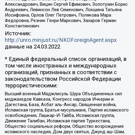
Александрович, Вицин Сергей Ефимович, Золотухин Борис
Андреевич, Левинсон Лев Семенович, Локшина Татьяна
Иосифовна, Орлов Олег Петрович, Полякова Мара
Федоровна, Резник Генри Маркович, Захаров Герман
Константинович
Источник:
http://unro.minjust.ru/NKOForeignAgent.aspx
данные на
24.03.2022
* Единый федеральный список организаций, в
том числе иностранных и международных
организаций, признанных в соответствии с
законодательством Российской Федерации
террористическими:
Высший военный Маджлисуль Шура Объединенных сил
моджахедов Кавказа, Конгресс народов Ичкерии и
Дагестана, База, Асбат аль-Ансар, Священная война,
Исламская группа, Братья-мусульмане, Партия исламского
освобождения, Лашкар-И-Тайба, Исламская группа,
Движение Талибан, Исламская партия Туркестана,
Общество социальных реформ, Общество возрождения
исламского наследия, Дом двух святых, Джунд аш-Шам,