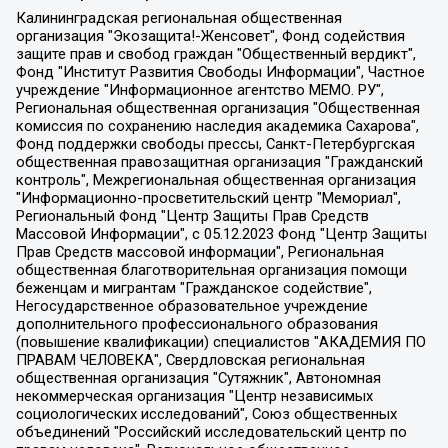
Калининградская региональная общественная организация "Экозащита!-Женсовет", Фонд содействия защите прав и свобод граждан "Общественный вердикт", Фонд "Институт Развития Свободы Информации", Частное учреждение "Информационное агентство МЕМО. РУ", Региональная общественная организация "Общественная комиссия по сохранению наследия академика Сахарова", Фонд поддержки свободы прессы, Санкт-Петербургская общественная правозащитная организация "Гражданский контроль", Межрегиональная общественная организация "Информационно-просветительский центр "Мемориал", Региональный Фонд "Центр Защиты Прав Средств Массовой Информации", с 05.12.2023 Фонд "Центр Защиты Прав Средств массовой информации", Региональная общественная благотворительная организация помощи беженцам и мигрантам "Гражданское содействие", Негосударственное образовательное учреждение дополнительного профессионального образования (повышение квалификации) специалистов "АКАДЕМИЯ ПО ПРАВАМ ЧЕЛОВЕКА", Свердловская региональная общественная организация "Сутяжник", Автономная некоммерческая организация "Центр независимых социологических исследований", Союз общественных объединений "Российский исследовательский центр по правам человека", Региональное общественное учреждение научно-информационный центр "МЕМОРИАЛ", Некоммерческая организация "Фонд защиты гласности", Автономная некоммерческая организация "Институт прав человека", Городская общественная организация "Екатеринбургское общество "МЕМОРИАЛ", Городская общественная организация "Рязанское историко-просветительское и правозащитное общество "Мемориал" (Рязанский Мемориал), Челябинский региональный орган общественной самодеятельности – женское общественное объединение "Женщины Евразии", Челябинский региональный орган общественной самодеятельности "Уральская правозащитная группа", Фонд содействия защите здоровья и социальной справедливости имени Андрея Рылькова, Автономная Некоммерческая Организация "Аналитический Центр Юрия Левады", Автономная некоммерческая организация социальной поддержки населения "Проект Апрель", Региональная общественная организация помощи женщинам и детям, находящимся в кризисной ситуации "Информационно-методический центр "Анна", Фонд содействия развитию массовых коммуникаций и правовому просвещению "Так-так-Так", Фонд содействия устойчивому развитию "Серебряная тайга", Свердловский региональный общественный фонд социальных проектов "Новое время", "Idel.Реалии", Кавказ.Реалии, Крым.Реалии, Телеканал Настоящее Время, Татаро-башкирская служба Радио Свобода (Azatliq Radiosi), Радио Свободная Европа/Радио Свобода (PCE/PC), "Сибирь.Реалии", "Фактограф", Благотворительный фонд помощи осужденным и их семьям, Автономная некоммерческая организация "Институт глобализации и социальных движений", Фонд "В защиту прав заключенных", Частное учреждение "Центр поддержки и содействия развитию средств массовой информации", Пензенский региональный общественный благотворительный фонд "Гражданский союз", "Север.Реалии", Некоммерческая организация Фонд "Правовая инициатива", Общество с ограниченной ответственностью "Радио Свободная Европа/Радио Свобода", Чешское информационное агентство "MEDIUM-ORIENT", Красноярская региональная общественная организация "Мы против СПИДа", Камалягин Денис Николаевич, Маркелов Сергей Евгеньевич, Пономарев Лев Александрович, Савицкая Людмила Алексеевна, Автономная некоммерческая организация "Центр по работе с проблемой насилия "НАСИЛИЮ.НЕТ", Межрегиональный профессиональный союз работников здравоохранения "Альянс врачей", Юридическое лицо, зарегистрированное в Латвийской Республике, SIA "Medusa Project" (регистрационный номер 40103797863, дата регистрации 10.06.2014), Некоммерческая организация "Фонд по борьбе с коррупцией", Автономная некоммерческая организация "Институт права и публичной политики", Баданин Роман Сергеевич, Гликин Максим Александрович, Железнова Мария Михайловна, Лукьянова Юлия Сергеевна, Маетная Елизавета Витальевна, Маняхин Петр Борисович, Чуракова Ольга Владимировна, Ярош Юлия Петровна, Юридическое лицо "The Insider SIA", зарегистрированное в Риге, Латвийская Республика (дата регистрации 26.06.2015), являющееся администратором доменного имени интернет-издания "The Insider SIA", https://theins.ru, Постернак Алексей Евгеньевич, Рубин Михаил Аркадьевич, Анин Роман Александрович, Юридическое лицо Istories fonds, зарегистрированное в Латвийской Республике (регистрационный номер 50008295751, дата регистрации 24.02.2020), Великовский Дмитрий Александрович, Долинина Ирина Николаевна, Мароховская Алеся Алексеевна, Шлейнов Роман Юрьевич, Шмагун Олеся Валентиновна, Общество с ограниченной ответственностью "Альтаир 2021", Общество с ограниченной ответственностью "Вега 2021", Общество с ограниченной ответственностью "Главный редактор 2021", Общество с ограниченной ответственностью "Ромашки монолит", Важенков Артем Валерьевич, Ивановская областная общественная организация "Центр гендерных исследований", Гурман Юрий Альбертович, Медиапроект "ОВД-Инфо", Егоров Владимир Владимирович, Жилинский Владимир Александрович, Общество с ограниченной ответственностью "ЗП", Иванова София Юрьевна, Карезина Инна Павловна, Кильтау Екатерина Викторовна, Петров Алексей Викторович, Пискунов Сергей Евгеньевич, Смирнов Сергей Сергеевич, Тихонов Михаил Сергеевич, Общество с ограниченной ответственностью "ЖУРНАЛИСТ-ИНОСТРАННЫЙ АГЕНТ", Арапова Галина Юрьевна, Вольтская Татьяна Анатольевна, Американская компания "Mason G.E.S. Anonymous Foundation" (США), являющаяся владельцем интернет-издания https://mnews.world/, Компания "Stichting Bellingcat", зарегистрированная в Нидерландах (дата регистрации 11.07.2018), Захаров Андрей Вячеславович, Клепиковская Екатерина Дмитриевна, Общество с ограниченной ответственностью "МЕМО", Перл Роман Александрович, Симонов Евгений Алексеевич, Соловьева Елена Анатольевна, Сотников Даниил Владимирович, Сурначева Елизавета Дмитриевна, Автономная некоммерческая организация по защите прав человека и информированию населения "Якутия – Наше Мнение", Общество с ограниченной ответственностью "Москоу диджитал медиа", с 26.01.2023 Общество с ограниченной ответственностью "Чайка Белые сады", Ветошкина Валерия Валерьевна, Заговора Максим Александрович, Межрегиональное общественное движение "Российская ЛГБТ - сеть", Оленичев Максим Владимирович, Павлов Иван Юрьевич, Скворцова Елена Сергеевна, Общество с ограниченной ответственностью "Как бы инагент", Кочетков Игорь Викторович, Общество с ограниченной ответственностью "Честные выборы", Еланчик Олег Александрович, Общество с ограниченной ответственностью "Нобелевский призыв", Гималова Регина Эмилевна, Григорьев Андрей Валерьевич, Григорьева Алина Александровна, Ассоциация по содействию защите прав призывников, альтернативнослужащих и военнослужащих "Правозащитная группа "Гражданин.Армия.Право", Хисамова Регина Фаритовна, Автономная некоммерческая организация по реализации социально-правовых программ "Лилит", Дальневосточное общественное движение "Маяк", Санкт-Петербургская ЛГБТ-инициативная группа "Выход", Инициативная группа ЛГБТ+ "Реверс", Алексеев Андрей Викторович, Бекбулатова Таисия Львовна, Беляев Иван Михайлович, Владыкина Елена Сергеевна, Гельман Марат Александрович, Никульшина Вероника Юрьевна, Толоконникова Надежда Андреевна, Шендерович Виктор Анатольевич, Общество с ограниченной ответственностью "Данное сообщение", Общество с ограниченной ответственностью Издательский дом "Новая глава", Айнбиндер Александра Александровна, Московский комьюнити-центр для ЛГБТ+инициатив, Благотворительный фонд развития филантропии, Deutsche Welle (Германия, Kurt-Schumacher-Strasse 3, 53113 Bonn), Борзунова Мария Михайловна, Воробьев Виктор Викторович, Голубева Анна Львовна, Константинова Алла Михайловна, Малкова Ирина Владимировна, Мурадов Мурад Абдулгалимович, Осетинская Елизавета Николаевна, Понасенков Евгений Николаевич, Ганапольский Матвей Юрьевич, Киселев Евгений Алексеевич, Борухович Ирина Григорьевна, Дремин Иван Тимофеевич, Дубровский Дмитрий Викторович, Красноярская региональная общественная организация поддержки и развития альтернативных образовательных технологий и межкультурных коммуникаций "ИНТЕРРА", Маяковская Екатерина Алексеевна, Фейгин Марк Захарович, Филимонов Андрей Викторович, Дзугкоева Регина Николаевна, Доброхотов Роман Александрович, Дудь Юрий Александрович, Елкин Сергей Владимирович, Кругликов Кирилл Игоревич, Сабунаева Мария Леонидовна, Семенов Алексей Владимирович, Шаинян Карен Багратович, Шульман Екатерина Михайловна, Асафьев Артур Валерьевич, Вахштайн Виктор Семенович, Венедиктов Алексей Алексеевич, Лушникова Екатерина Евгеньевна, Волков Леонид Михайлович, Невзоров Александр Глебович, Пархоменко Сергей Борисович, Сироткин Ярослав Николаевич, Кара-Мурза Владимир Владимирович, Баранова Наталья Владимировна, Гозман Леонид Яковлевич, Кагарлицкий Борис Юльевич, Климарев Михаил Валерьевич, Милов Владимир Станиславович, Автономная некоммерческая организация Краснодарский центр современного искусства "Типография", Моргенштерн Алишер Тагирович, Соболь Любовь Эдуардовна, Общество с ограниченной ответственностью "ЛИЗА НОРМ", Каспаров Гарри Кимович, Ходорковский Михаил Борисович, Общество с ограниченной ответственностью "Апрельские тезисы", Данилович Ирина Брониславовна, Кашин Олег Владимирович, Петров Николай Владимирович, Пивоваров Алексей Владимирович, Соколов Михаил Владимирович, Цветкова Юлия Владимировна, Чичваркин Евгений Александрович, Комитет против пыток/Команда против пыток, Общество с ограниченной ответственностью "Первый научный", Общество с ограниченной ответственностью "Вертолет и ко", Белоцерковская Вероника Борисовна, Кац Максим Евгеньевич, Лазарева Татьяна Юрьевна, Шаведдинов Руслан Табризович, Яшин Илья Валерьевич, Общество с ограниченной ответственностью "Иноагент ААВ", Алешковский Дмитрий Петрович, Альбац Евгения Марковна, Быков Дмитрий Львович, Галямина Юлия Евгеньевна, Лойко Сергей Леонидович, Мартынов Кирилл Константинович, Медведев Сергей Александрович, Крашенинников Федор Геннадиевич, Гордеева Катерина Вл