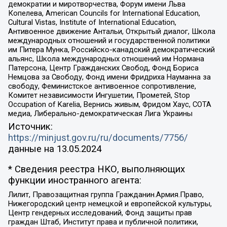
демократии и миротворчества, Форум имени Льва
Копелева, American Councils for International Education,
Cultural Vistas, Institute of International Education,
Антивоенное движение Антальи, Открытый диалог, Школа
международных отношений и государственной политики
им Питера Мунка, Российско-канадский демократический
альянс, Школа международных отношений им Нормана
Патерсона, Центр Гражданских Свобод, Фонд Бориса
Немцова за Свободу, Фонд имени Фридриха Науманна за
свободу, Феминистское антивоенное сопротивление,
Комитет независимости Ингушетии, Прометей, Stop
Occupation of Karelia, Вернись живым, Фридом Хаус, СОТА
медиа, Либерально-демократическая Лига Украины
Источник:
https://minjust.gov.ru/ru/documents/7756/
данные на
13.05.2024
* Сведения реестра НКО, выполняющих
функции иностранного агента:
Лилит, Правозащитная группа Гражданин.Армия.Право,
Нижегородский центр немецкой и европейской культуры,
Центр гендерных исследований, Фонд защиты прав
граждан Штаб, Институт права и публичной политики,