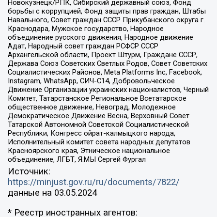
Новокузнецк/РПК, Сибирский державный союз, Фонд
борьбы с коррупцией, Фонд защиты прав граждан, Штабы
Навального, Совет граждан СССР Прикубанского округа г.
Краснодара, Мужское государство, Народное
объединение русского движения, Народное движение
Адат, Народный совет граждан РСФСР СССР
Архангельской области, Проект Штурм, Граждане СССР,
Держава Союз Советских Светлых Родов, Совет Советских
Социалистических Районов, Meta Platforms Inc, Facebook,
Instagram, WhatsApp, СИЧ-С14, Добровольческое
Движение Организации украинских националистов, Черный
Комитет, Татарстанское Региональное Всетатарское
общественное движение, Невоград, Молодежное
Демократическое Движение Весна, Верховный Совет
Татарской Автономной Советской Социалистической
Республики, Конгресс ойрат-калмыцкого народа,
Исполнительный комитет совета народных депутатов
Красноярского края, Этническое национальное
объединение, ЛГБТ, Я.МЫ Сергей Фургал
Источник:
https://minjust.gov.ru/ru/documents/7822/
данные на
03.05.2024
* Реестр иностранных агентов: