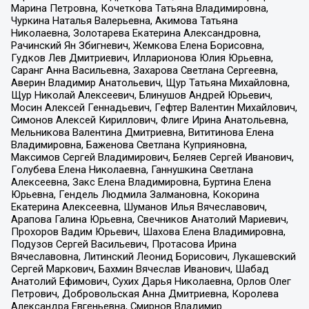
Марина Петровна, Кочеткова Татьяна Владимировна,
Чуркина Наталья Валерьевна, Акимова Татьяна
Николаевна, Золотарева Екатерина Александровна,
Рачинский Ян Збигневич, Жемкова Елена Борисовна,
Гудков Лев Дмитриевич, Илларионова Юлия Юрьевна,
Саранг Анна Васильевна, Захарова Светлана Сергеевна,
Аверин Владимир Анатольевич, Щур Татьяна Михайловна,
Щур Николай Алексеевич, Блинушов Андрей Юрьевич,
Мосин Алексей Геннадьевич, Гефтер Валентин Михайлович,
Симонов Алексей Кириллович, Флиге Ирина Анатольевна,
Мельникова Валентина Дмитриевна, Вититинова Елена
Владимировна, Баженова Светлана Куприяновна,
Максимов Сергей Владимирович, Беляев Сергей Иванович,
Голубева Елена Николаевна, Ганнушкина Светлана
Алексеевна, Закс Елена Владимировна, Буртина Елена
Юрьевна, Гендель Людмила Залмановна, Кокорина
Екатерина Алексеевна, Шуманов Илья Вячеславович,
Арапова Галина Юрьевна, Свечников Анатолий Мариевич,
Прохоров Вадим Юрьевич, Шахова Елена Владимировна,
Подузов Сергей Васильевич, Протасова Ирина
Вячеславовна, Литинский Леонид Борисович, Лукашевский
Сергей Маркович, Бахмин Вячеслав Иванович, Шабад
Анатолий Ефимович, Сухих Дарья Николаевна, Орлов Олег
Петрович, Добровольская Анна Дмитриевна, Королева
Александра Евгеньевна, Смирнов Владимир