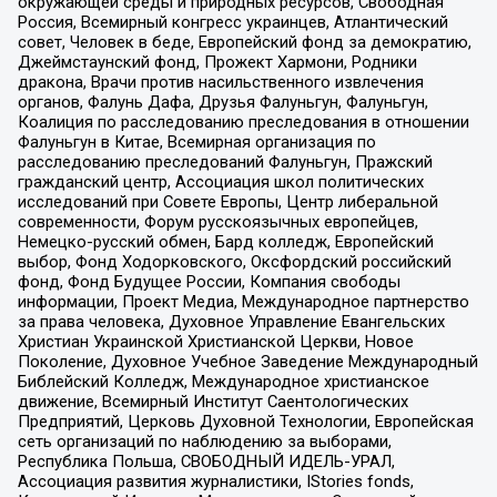
окружающей среды и природных ресурсов, Свободная
Россия, Всемирный конгресс украинцев, Атлантический
совет, Человек в беде, Европейский фонд за демократию,
Джеймстаунский фонд, Прожект Хармони, Родники
дракона, Врачи против насильственного извлечения
органов, Фалунь Дафа, Друзья Фалуньгун, Фалуньгун,
Коалиция по расследованию преследования в отношении
Фалуньгун в Китае, Всемирная организация по
расследованию преследований Фалуньгун, Пражский
гражданский центр, Ассоциация школ политических
исследований при Совете Европы, Центр либеральной
современности, Форум русскоязычных европейцев,
Немецко-русский обмен, Бард колледж, Европейский
выбор, Фонд Ходорковского, Оксфордский российский
фонд, Фонд Будущее России, Компания свободы
информации, Проект Медиа, Международное партнерство
за права человека, Духовное Управление Евангельских
Христиан Украинской Христианской Церкви, Новое
Поколение, Духовное Учебное Заведение Международный
Библейский Колледж, Международное христианское
движение, Всемирный Институт Саентологических
Предприятий, Церковь Духовной Технологии, Европейская
сеть организаций по наблюдению за выборами,
Республика Польша, СВОБОДНЫЙ ИДЕЛЬ-УРАЛ,
Ассоциация развития журналистики, IStories fonds,