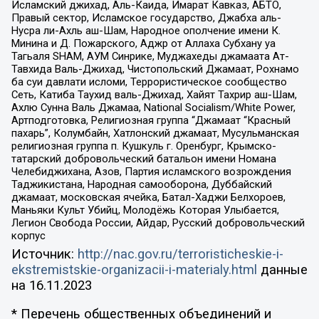
Исламский джихад, Аль-Каида, Имарат Кавказ, АБТО,
Правый сектор, Исламское государство, Джабха аль-
Нусра ли-Ахль аш-Шам, Народное ополчение имени К.
Минина и Д. Пожарского, Аджр от Аллаха Субхану уа
Тагьаля SHAM, АУМ Синрике, Муджахеды джамаата Ат-
Тавхида Валь-Джихад, Чистопольский Джамаат, Рохнамо
ба суи давлати исломи, Террористическое сообщество
Сеть, Катиба Таухид валь-Джихад, Хайят Тахрир аш-Шам,
Ахлю Сунна Валь Джамаа, National Socialism/White Power,
Артподготовка, Религиозная группа “Джамаат “Красный
пахарь”, Колумбайн, Хатлонский джамаат, Мусульманская
религиозная группа п. Кушкуль г. Оренбург, Крымско-
татарский добровольческий батальон имени Номана
Челебиджихана, Азов, Партия исламского возрождения
Таджикистана, Народная самооборона, Дуббайский
джамаат, московская ячейка, Батал-Хаджи Белхороев,
Маньяки Культ Убийц, Молодёжь Которая Улыбается,
Легион Свобода России, Айдар, Русский добровольческий
корпус
Источник:
http://nac.gov.ru/terroristicheskie-i-
ekstremistskie-organizacii-i-materialy.html
данные
на
16.11.2023
* Перечень общественных объединений и