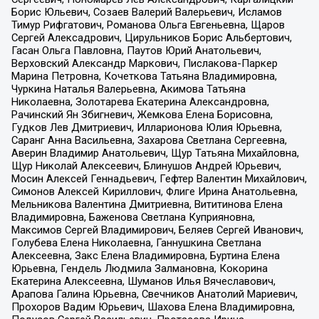
Борис Юльевич, Созаев Валерий Валерьевич, Исламов
Тимур Рифгатович, Романова Ольга Евгеньевна, Щаров
Сергей Алексадрович, Цирульников Борис Альбертович,
Гасан Ольга Павловна, Паутов Юрий Анатольевич,
Верховский Александр Маркович, Пислакова-Паркер
Марина Петровна, Кочеткова Татьяна Владимировна,
Чуркина Наталья Валерьевна, Акимова Татьяна
Николаевна, Золотарева Екатерина Александровна,
Рачинский Ян Збигневич, Жемкова Елена Борисовна,
Гудков Лев Дмитриевич, Илларионова Юлия Юрьевна,
Саранг Анна Васильевна, Захарова Светлана Сергеевна,
Аверин Владимир Анатольевич, Щур Татьяна Михайловна,
Щур Николай Алексеевич, Блинушов Андрей Юрьевич,
Мосин Алексей Геннадьевич, Гефтер Валентин Михайлович,
Симонов Алексей Кириллович, Флиге Ирина Анатольевна,
Мельникова Валентина Дмитриевна, Вититинова Елена
Владимировна, Баженова Светлана Куприяновна,
Максимов Сергей Владимирович, Беляев Сергей Иванович,
Голубева Елена Николаевна, Ганнушкина Светлана
Алексеевна, Закс Елена Владимировна, Буртина Елена
Юрьевна, Гендель Людмила Залмановна, Кокорина
Екатерина Алексеевна, Шуманов Илья Вячеславович,
Арапова Галина Юрьевна, Свечников Анатолий Мариевич,
Прохоров Вадим Юрьевич, Шахова Елена Владимировна,