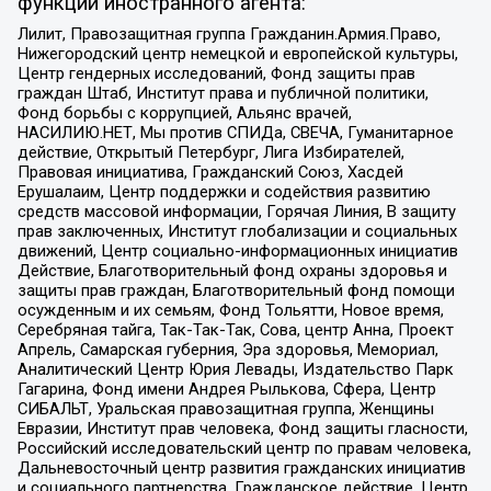
функции иностранного агента:
Лилит, Правозащитная группа Гражданин.Армия.Право,
Нижегородский центр немецкой и европейской культуры,
Центр гендерных исследований, Фонд защиты прав
граждан Штаб, Институт права и публичной политики,
Фонд борьбы с коррупцией, Альянс врачей,
НАСИЛИЮ.НЕТ, Мы против СПИДа, СВЕЧА, Гуманитарное
действие, Открытый Петербург, Лига Избирателей,
Правовая инициатива, Гражданский Союз, Хасдей
Ерушалаим, Центр поддержки и содействия развитию
средств массовой информации, Горячая Линия, В защиту
прав заключенных, Институт глобализации и социальных
движений, Центр социально-информационных инициатив
Действие, Благотворительный фонд охраны здоровья и
защиты прав граждан, Благотворительный фонд помощи
осужденным и их семьям, Фонд Тольятти, Новое время,
Серебряная тайга, Так-Так-Так, Сова, центр Анна, Проект
Апрель, Самарская губерния, Эра здоровья, Мемориал,
Аналитический Центр Юрия Левады, Издательство Парк
Гагарина, Фонд имени Андрея Рылькова, Сфера, Центр
СИБАЛЬТ, Уральская правозащитная группа, Женщины
Евразии, Институт прав человека, Фонд защиты гласности,
Российский исследовательский центр по правам человека,
Дальневосточный центр развития гражданских инициатив
и социального партнерства, Гражданское действие, Центр