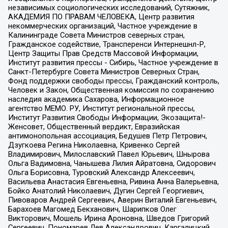
независимых социологических исследований, Сутяжник,
АКАДЕМИЯ ПО ПРАВАМ ЧЕЛОВЕКА, Центр развития
некоммерческих организаций, Частное учреждение в
Калининграде Совета Министров северных стран,
Гражданское содействие, Трансперенси Интернешнл-Р,
Центр Защиты Прав Средств Массовой Информации,
Институт развития прессы - Сибирь, Частное учреждение в
Санкт-Петербурге Совета Министров Северных Стран,
Фонд поддержки свободы прессы, Гражданский контроль,
Человек и Закон, Общественная комиссия по сохранению
наследия академика Сахарова, Информационное
агентство МЕМО. РУ, Институт региональной прессы,
Институт Развития Свободы Информации, Экозащита!-
Женсовет, Общественный вердикт, Евразийская
антимонопольная ассоциация, Бедушев Петр Петрович,
Дзугкоева Регина Николаевна, Кривенко Сергей
Владимирович, Милославский Павел Юрьевич, Шнырова
Ольга Вадимовна, Чанышева Лилия Айратовна, Сидорович
Ольга Борисовна, Туровский Александр Алексеевич,
Васильева Анастасия Евгеньевна, Ривина Анна Валерьевна,
Бойко Анатолий Николаевич, Дугин Сергей Георгиевич,
Пивоваров Андрей Сергеевич, Аверин Виталий Евгеньевич,
Барахоев Магомед Бекханович, Шарипков Олег
Викторович, Мошель Ирина Ароновна, Шведов Григорий
Сергеевич, Пономарев Лев Александрович, Каргалицкий