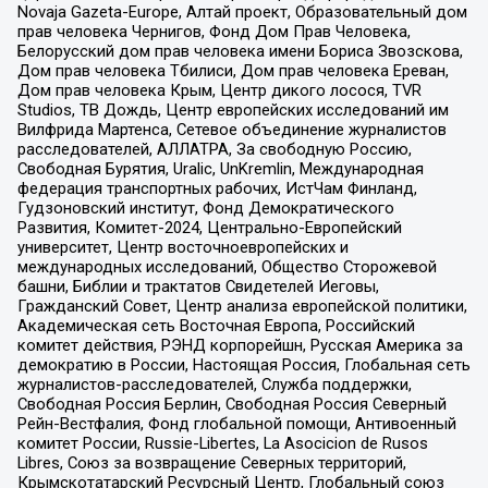
Novaja Gazeta-Europe, Алтай проект, Образовательный дом
прав человека Чернигов, Фонд Дом Прав Человека,
Белорусский дом прав человека имени Бориса Звозскова,
Дом прав человека Тбилиси, Дом прав человека Ереван,
Дом прав человека Крым, Центр дикого лосося, TVR
Studios, ТВ Дождь, Центр европейских исследований им
Вилфрида Мартенса, Сетевое объединение журналистов
расследователей, АЛЛАТРА, За свободную Россию,
Свободная Бурятия, Uralic, UnKremlin, Международная
федерация транспортных рабочих, ИстЧам Финланд,
Гудзоновский институт, Фонд Демократического
Развития, Комитет-2024, Центрально-Европейский
университет, Центр восточноевропейских и
международных исследований, Общество Сторожевой
башни, Библии и трактатов Свидетелей Иеговы,
Гражданский Совет, Центр анализа европейской политики,
Академическая сеть Восточная Европа, Российский
комитет действия, РЭНД корпорейшн, Русская Америка за
демократию в России, Настоящая Россия, Глобальная сеть
журналистов-расследователей, Служба поддержки,
Свободная Россия Берлин, Свободная Россия Северный
Рейн-Вестфалия, Фонд глобальной помощи, Антивоенный
комитет России, Russie-Libertes, La Asocicion de Rusos
Libres, Союз за возвращение Северных территорий,
Крымскотатарский Ресурсный Центр, Глобальный союз