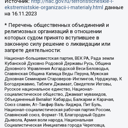
Источник:
http://nac.gov.ru/terroristicheskie-i-
ekstremistskie-organizacii-i-materialy.html
данные
на
16.11.2023
* Перечень общественных объединений и
религиозных организаций в отношении
которых судом принято вступившее в
законную силу решение о ликвидации или
запрете деятельности:
Национал-большевистская партия, ВЕК РА, Рада земли
Кубанской Духовно Родовой Державы Русь, Община
Духовного Управления Асгардской Веси Беловодья,
Славянская Община Капища Веды Перуна, Мужская
Духовная Семинария Староверов-Инглингов, Нурджулар, К
Богодержавию, Таблиги Джамаат, Свидетели Иеговы,
Русское национальное единство, Национал-
социалистическое общество, Джамаат мувахидов,
Объединенный Вилайат Кабарды, Балкарии и Карачая,
Союз славян, Ат-Такфир Валь-Хиджра, Пит Буль,
Национал-социалистическая рабочая партия России,
Славянский союз, Формат-18, Благородный Орден
Дьявола, Армия воли народа, Национальная
Социалистическая Инициатива города Череповца,