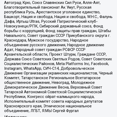
Автоград Крю, Союз Славянских Сил Руси, Алля-Аят,
Благотворительный пансионат Ак Умут, Русская
республика Русь, Арестантское уголовное единство,
Башкорт, Нация и свобода, Нация и свобода, W.H.С., Фалунь
Дафа, Иртыш Ultras, Русский Патриотический клуб-
Новокузнецк/РПК, Сибирский державный союз, Фонд
борьбы с коррупцией, Фонд защиты прав граждан, Штабы
Навального, Совет граждан СССР Прикубанского округа г.
Краснодара, Мужское государство, Народное
объединение русского движения, Народное движение
Адат, Народный совет граждан РСФСР СССР
Архангельской области, Проект Штурм, Граждане СССР,
Держава Союз Советских Светлых Родов, Совет Советских
Социалистических Районов, Meta Platforms Inc, Facebook,
Instagram, WhatsApp, СИЧ-С14, Добровольческое
Движение Организации украинских националистов, Черный
Комитет, Татарстанское Региональное Всетатарское
общественное движение, Невоград, Молодежное
Демократическое Движение Весна, Верховный Совет
Татарской Автономной Советской Социалистической
Республики, Конгресс ойрат-калмыцкого народа,
Исполнительный комитет совета народных депутатов
Красноярского края, Этническое национальное
объединение, ЛГБТ, Я.МЫ Сергей Фургал