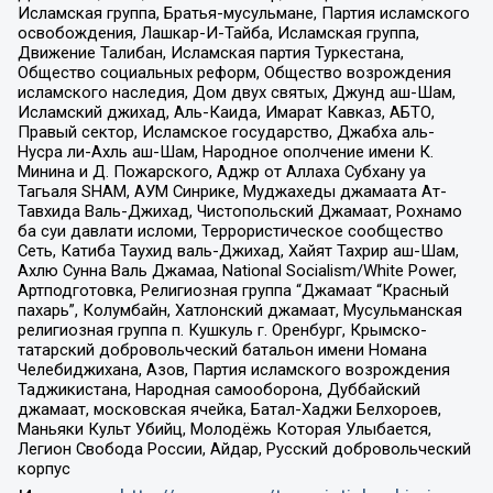
Исламская группа, Братья-мусульмане, Партия исламского
освобождения, Лашкар-И-Тайба, Исламская группа,
Движение Талибан, Исламская партия Туркестана,
Общество социальных реформ, Общество возрождения
исламского наследия, Дом двух святых, Джунд аш-Шам,
Исламский джихад, Аль-Каида, Имарат Кавказ, АБТО,
Правый сектор, Исламское государство, Джабха аль-
Нусра ли-Ахль аш-Шам, Народное ополчение имени К.
Минина и Д. Пожарского, Аджр от Аллаха Субхану уа
Тагьаля SHAM, АУМ Синрике, Муджахеды джамаата Ат-
Тавхида Валь-Джихад, Чистопольский Джамаат, Рохнамо
ба суи давлати исломи, Террористическое сообщество
Сеть, Катиба Таухид валь-Джихад, Хайят Тахрир аш-Шам,
Ахлю Сунна Валь Джамаа, National Socialism/White Power,
Артподготовка, Религиозная группа “Джамаат “Красный
пахарь”, Колумбайн, Хатлонский джамаат, Мусульманская
религиозная группа п. Кушкуль г. Оренбург, Крымско-
татарский добровольческий батальон имени Номана
Челебиджихана, Азов, Партия исламского возрождения
Таджикистана, Народная самооборона, Дуббайский
джамаат, московская ячейка, Батал-Хаджи Белхороев,
Маньяки Культ Убийц, Молодёжь Которая Улыбается,
Легион Свобода России, Айдар, Русский добровольческий
корпус