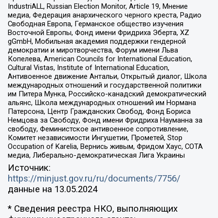
IndustriALL, Russian Election Monitor, Article 19, Мнение
медиа, Федерация анархического черного креста, Радио
Свободная Европа, Германское общество изучения
Восточной Европы, Фонд имени Фридриха Эберта, XZ
gGmbH, Мобильная академия поддержки гендерной
демократии и миротворчества, Форум имени Льва
Копелева, American Councils for International Education,
Cultural Vistas, Institute of International Education,
Антивоенное движение Антальи, Открытый диалог, Школа
международных отношений и государственной политики
им Питера Мунка, Российско-канадский демократический
альянс, Школа международных отношений им Нормана
Патерсона, Центр Гражданских Свобод, Фонд Бориса
Немцова за Свободу, Фонд имени Фридриха Науманна за
свободу, Феминистское антивоенное сопротивление,
Комитет независимости Ингушетии, Прометей, Stop
Occupation of Karelia, Вернись живым, Фридом Хаус, СОТА
медиа, Либерально-демократическая Лига Украины
Источник:
https://minjust.gov.ru/ru/documents/7756/
данные на
13.05.2024
* Сведения реестра НКО, выполняющих