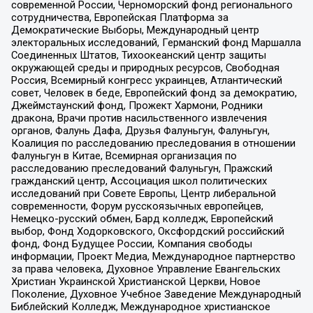
современной России, Черноморский фонд регионального
сотрудничества, Европейская Платформа за
Демократические Выборы, Международный центр
электоральных исследований, Германский фонд Маршалла
Соединенных Штатов, Тихоокеанский центр защиты
окружающей среды и природных ресурсов, Свободная
Россия, Всемирный конгресс украинцев, Атлантический
совет, Человек в беде, Европейский фонд за демократию,
Джеймстаунский фонд, Прожект Хармони, Родники
дракона, Врачи против насильственного извлечения
органов, Фалунь Дафа, Друзья Фалуньгун, Фалуньгун,
Коалиция по расследованию преследования в отношении
Фалуньгун в Китае, Всемирная организация по
расследованию преследований Фалуньгун, Пражский
гражданский центр, Ассоциация школ политических
исследований при Совете Европы, Центр либеральной
современности, Форум русскоязычных европейцев,
Немецко-русский обмен, Бард колледж, Европейский
выбор, Фонд Ходорковского, Оксфордский российский
фонд, Фонд Будущее России, Компания свободы
информации, Проект Медиа, Международное партнерство
за права человека, Духовное Управление Евангельских
Христиан Украинской Христианской Церкви, Новое
Поколение, Духовное Учебное Заведение Международный
Библейский Колледж, Международное христианское