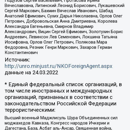
Подузов Сергей Васильевич, Протасова Ирина
Вячеславовна, Литинский Леонид Борисович, Лукашевский
Сергей Маркович, Бахмин Вячеслав Иванович, Шабад
Анатолий Ефимович, Сухих Дарья Николаевна, Орлов Олег
Петрович, Добровольская Анна Дмитриевна, Королева
Александра Евгеньевна, Смирнов Владимир
Александрович, Вицин Сергей Ефимович, Золотухин Борис
Андреевич, Левинсон Лев Семенович, Локшина Татьяна
Иосифовна, Орлов Олег Петрович, Полякова Мара
Федоровна, Резник Генри Маркович, Захаров Герман
Константинович
Источник:
http://unro.minjust.ru/NKOForeignAgent.aspx
данные на
24.03.2022
* Единый федеральный список организаций, в
том числе иностранных и международных
организаций, признанных в соответствии с
законодательством Российской Федерации
террористическими:
Высший военный Маджлисуль Шура Объединенных сил
моджахедов Кавказа, Конгресс народов Ичкерии и
Дагестана, База, Асбат аль-Ансар, Священная война,