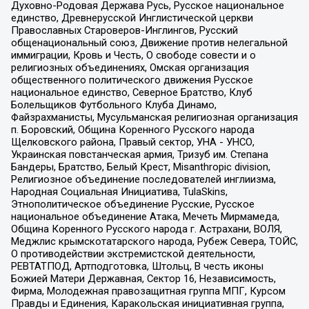
Духовно-Родовая Держава Русь, Русское национальное
единство, Древнерусской Инглистической церкви
Православных Староверов-Инглингов, Русский
общенациональный союз, Движение против нелегальной
иммиграции, Кровь и Честь, О свободе совести и о
религиозных объединениях, Омская организация
общественного политического движения Русское
национальное единство, Северное Братство, Клуб
Болельщиков Футбольного Клуба Динамо,
Файзрахманисты, Мусульманская религиозная организация
п. Боровский, Община Коренного Русского народа
Щелковского района, Правый сектор, УНА - УНСО,
Украинская повстанческая армия, Тризуб им. Степана
Бандеры, Братство, Белый Крест, Misanthropic division,
Религиозное объединение последователей инглиизма,
Народная Социальная Инициатива, TulaSkins,
Этнополитическое объединение Русские, Русское
национальное объединение Атака, Мечеть Мирмамеда,
Община Коренного Русского народа г. Астрахани, ВОЛЯ,
Меджлис крымскотатарского народа, Рубеж Севера, ТОЙС,
О противодействии экстремистской деятельности,
РЕВТАТПОД, Артподготовка, Штольц, В честь иконы
Божией Матери Державная, Сектор 16, Независимость,
Фирма, Молодежная правозащитная группа МПГ, Курсом
Правды и Единения, Каракольская инициативная группа,