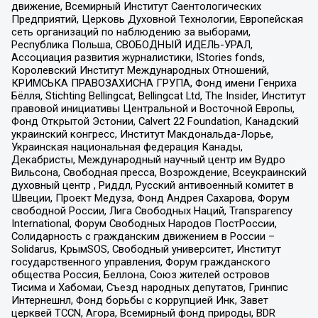
движение, Всемирный Институт Саентологических
Предприятий, Церковь Духовной Технологии, Европейская
сеть организаций по наблюдению за выборами,
Республика Польша, СВОБОДНЫЙ ИДЕЛЬ-УРАЛ,
Ассоциация развития журналистики, IStories fonds,
Королевский Институт Международных Отношений,
КРИМСЬКА ПРАВОЗАХИСНА ГРУПА, Фонд имени Генриха
Бёлля, Stichting Bellingcat, Bellingcat Ltd, The Insider, Институт
правовой инициативы Центральной и Восточной Европы,
Фонд Открытой Эстонии, Calvert 22 Foundation, Канадский
украинский конгресс, Институт Макдональда-Лорье,
Украинская национальная федерация Канады,
Декабристы, Международный научный центр им Вудро
Вильсона, Свободная пресса, Возрождение, Всеукраинский
духовный центр , Риддл, Русский антивоенный комитет в
Швеции, Проект Медуза, Фонд Андрея Сахарова, Форум
свободной России, Лига Свободных Наций, Transparеncy
International, Форум Свободных Народов ПостРоссии,
Солидарность с гражданским движением в России –
Solidarus, КрымSOS, Свободный университет, Институт
государственного управления, Форум гражданского
общества Россия, Беллона, Союз жителей островов
Тисима и Хабомаи, Съезд народных депутатов, Гринпис
Интернешнл, Фонд борьбы с коррупцией Инк, Завет
церквей TCCN, Агора, Всемирный фонд природы, BDR