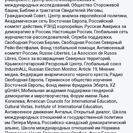
международных исследований, Общество Сторожевой
башни, Библии и трактатов Свидетелей Иеговы,
Гражданский Совет, Центр анализа европейской политики,
Академическая сеть Восточная Европа, Российский
комитет действия, РЭНД корпорейшн, Русская Америка за
демократию в России, Настоящая Россия, Глобальная сеть
журналистов-расследователей, Служба поддержки,
Свободная Россия Берлин, Свободная Россия Северный
Рейн-Вестфалия, Фонд глобальной помощи, Антивоенный
комитет России, Russie-Libertes, La Asocicion de Rusos
Libres, Союз за возвращение Северных территорий,
Крымскотатарский Ресурсный Центр, Глобальный союз
IndustriALL, Russian Election Monitor, Article 19, Мнение
медиа, Федерация анархического черного креста, Радио
Свободная Европа, Германское общество изучения
Восточной Европы, Фонд имени Фридриха Эберта, XZ
gGmbH, Мобильная академия поддержки гендерной
демократии и миротворчества, Форум имени Льва
Копелева, American Councils for International Education,
Cultural Vistas, Institute of International Education,
Антивоенное движение Антальи, Открытый диалог, Школа
международных отношений и государственной политики
им Питера Мунка, Российско-канадский демократический
альянс, Школа международных отношений им Нормана