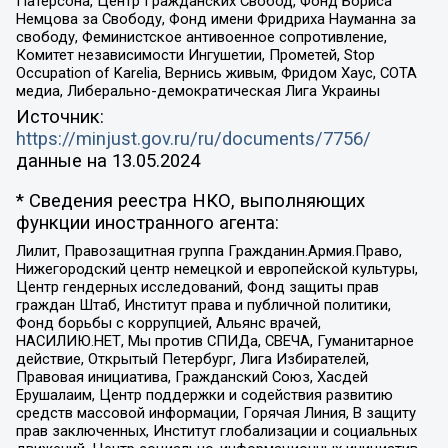
Патерсона, Центр Гражданских Свобод, Фонд Бориса
Немцова за Свободу, Фонд имени Фридриха Науманна за
свободу, Феминистское антивоенное сопротивление,
Комитет независимости Ингушетии, Прометей, Stop
Occupation of Karelia, Вернись живым, Фридом Хаус, СОТА
медиа, Либерально-демократическая Лига Украины
Источник:
https://minjust.gov.ru/ru/documents/7756/
данные на
13.05.2024
* Сведения реестра НКО, выполняющих
функции иностранного агента:
Лилит, Правозащитная группа Гражданин.Армия.Право,
Нижегородский центр немецкой и европейской культуры,
Центр гендерных исследований, Фонд защиты прав
граждан Штаб, Институт права и публичной политики,
Фонд борьбы с коррупцией, Альянс врачей,
НАСИЛИЮ.НЕТ, Мы против СПИДа, СВЕЧА, Гуманитарное
действие, Открытый Петербург, Лига Избирателей,
Правовая инициатива, Гражданский Союз, Хасдей
Ерушалаим, Центр поддержки и содействия развитию
средств массовой информации, Горячая Линия, В защиту
прав заключенных, Институт глобализации и социальных