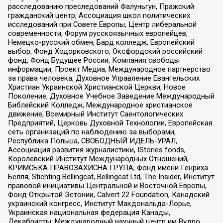
расследованию преследований Фалуньгун, Пражский
гражданский центр, Ассоциация школ политических
исследований при Совете Европы, Центр либеральной
современности, Форум русскоязычных европейцев,
Немецко-русский обмен, Бард колледж, Европейский
выбор, Фонд Ходорковского, Оксфордский российский
фонд, Фонд Будущее России, Компания свободы
информации, Проект Медиа, Международное партнерство
за права человека, Духовное Управление Евангельских
Христиан Украинской Христианской Церкви, Новое
Поколение, Духовное Учебное Заведение Международный
Библейский Колледж, Международное христианское
движение, Всемирный Институт Саентологических
Предприятий, Церковь Духовной Технологии, Европейская
сеть организаций по наблюдению за выборами,
Республика Польша, СВОБОДНЫЙ ИДЕЛЬ-УРАЛ,
Ассоциация развития журналистики, IStories fonds,
Королевский Институт Международных Отношений,
КРИМСЬКА ПРАВОЗАХИСНА ГРУПА, Фонд имени Генриха
Бёлля, Stichting Bellingcat, Bellingcat Ltd, The Insider, Институт
правовой инициативы Центральной и Восточной Европы,
Фонд Открытой Эстонии, Calvert 22 Foundation, Канадский
украинский конгресс, Институт Макдональда-Лорье,
Украинская национальная федерация Канады,
Декабристы, Международный научный центр им Вудро