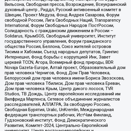
Вильсона, Свободная пресса, Возрождение, Всеукраинский
духовный центр , Риддл, Русский антивоенный комитет в
Швеции, Проект Медуза, Фонд Андрея Сахарова, Форум
свободной России, Лига Свободных Наций, Transparеncy
International, Форум Свободных Народов ПостРоссии,
Солидарность с гражданским движением в России –
Solidarus, КрымSOS, Свободный университет, Институт
государственного управления, Форум гражданского
общества Россия, Беллона, Союз жителей островов
Тисима и Хабомаи, Съезд народных депутатов, Гринпис
Интернешнл, Фонд борьбы с коррупцией Инк, Завет
церквей TCCN, Агора, Всемирный фонд природы, BDR
Novaja Gazeta-Europe, Алтай проект, Образовательный дом
прав человека Чернигов, Фонд Дом Прав Человека,
Белорусский дом прав человека имени Бориса Звозскова,
Дом прав человека Тбилиси, Дом прав человека Ереван,
Дом прав человека Крым, Центр дикого лосося, TVR
Studios, ТВ Дождь, Центр европейских исследований им
Вилфрида Мартенса, Сетевое объединение журналистов
расследователей, АЛЛАТРА, За свободную Россию,
Свободная Бурятия, Uralic, UnKremlin, Международная
федерация транспортных рабочих, ИстЧам Финланд,
Гудзоновский институт, Фонд Демократического
Развития, Комитет-2024, Центрально-Европейский
университет, Центр восточноевропейских и