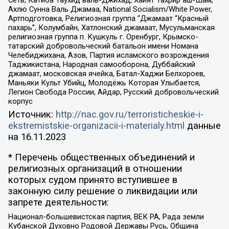
Сеть, Катиба Таухид валь-Джихад, Хайят Тахрир аш-Шам,
Ахлю Сунна Валь Джамаа, National Socialism/White Power,
Артподготовка, Религиозная группа “Джамаат “Красный
пахарь”, Колумбайн, Хатлонский джамаат, Мусульманская
религиозная группа п. Кушкуль г. Оренбург, Крымско-
татарский добровольческий батальон имени Номана
Челебиджихана, Азов, Партия исламского возрождения
Таджикистана, Народная самооборона, Дуббайский
джамаат, московская ячейка, Батал-Хаджи Белхороев,
Маньяки Культ Убийц, Молодёжь Которая Улыбается,
Легион Свобода России, Айдар, Русский добровольческий
корпус
Источник:
http://nac.gov.ru/terroristicheskie-i-
ekstremistskie-organizacii-i-materialy.html
данные
на
16.11.2023
* Перечень общественных объединений и
религиозных организаций в отношении
которых судом принято вступившее в
законную силу решение о ликвидации или
запрете деятельности:
Национал-большевистская партия, ВЕК РА, Рада земли
Кубанской Духовно Родовой Державы Русь, Община