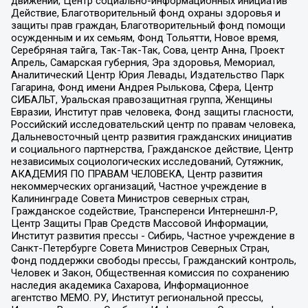
движений, Центр социально-информационных инициатив
Действие, Благотворительный фонд охраны здоровья и
защиты прав граждан, Благотворительный фонд помощи
осужденным и их семьям, Фонд Тольятти, Новое время,
Серебряная тайга, Так-Так-Так, Сова, центр Анна, Проект
Апрель, Самарская губерния, Эра здоровья, Мемориал,
Аналитический Центр Юрия Левады, Издательство Парк
Гагарина, Фонд имени Андрея Рылькова, Сфера, Центр
СИБАЛЬТ, Уральская правозащитная группа, Женщины
Евразии, Институт прав человека, Фонд защиты гласности,
Российский исследовательский центр по правам человека,
Дальневосточный центр развития гражданских инициатив
и социального партнерства, Гражданское действие, Центр
независимых социологических исследований, Сутяжник,
АКАДЕМИЯ ПО ПРАВАМ ЧЕЛОВЕКА, Центр развития
некоммерческих организаций, Частное учреждение в
Калининграде Совета Министров северных стран,
Гражданское содействие, Трансперенси Интернешнл-Р,
Центр Защиты Прав Средств Массовой Информации,
Институт развития прессы - Сибирь, Частное учреждение в
Санкт-Петербурге Совета Министров Северных Стран,
Фонд поддержки свободы прессы, Гражданский контроль,
Человек и Закон, Общественная комиссия по сохранению
наследия академика Сахарова, Информационное
агентство МЕМО. РУ, Институт региональной прессы,