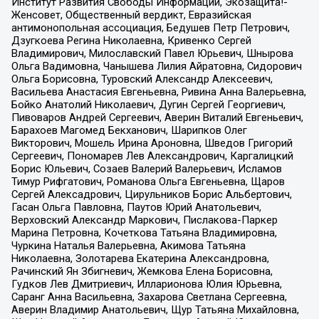
Институт Развития Свободы Информации, Экозащита!-
Женсовет, Общественный вердикт, Евразийская
антимонопольная ассоциация, Бедушев Петр Петрович,
Дзугкоева Регина Николаевна, Кривенко Сергей
Владимирович, Милославский Павел Юрьевич, Шнырова
Ольга Вадимовна, Чанышева Лилия Айратовна, Сидорович
Ольга Борисовна, Туровский Александр Алексеевич,
Васильева Анастасия Евгеньевна, Ривина Анна Валерьевна,
Бойко Анатолий Николаевич, Дугин Сергей Георгиевич,
Пивоваров Андрей Сергеевич, Аверин Виталий Евгеньевич,
Барахоев Магомед Бекханович, Шарипков Олег
Викторович, Мошель Ирина Ароновна, Шведов Григорий
Сергеевич, Пономарев Лев Александрович, Каргалицкий
Борис Юльевич, Созаев Валерий Валерьевич, Исламов
Тимур Рифгатович, Романова Ольга Евгеньевна, Щаров
Сергей Алексадрович, Цирульников Борис Альбертович,
Гасан Ольга Павловна, Паутов Юрий Анатольевич,
Верховский Александр Маркович, Пислакова-Паркер
Марина Петровна, Кочеткова Татьяна Владимировна,
Чуркина Наталья Валерьевна, Акимова Татьяна
Николаевна, Золотарева Екатерина Александровна,
Рачинский Ян Збигневич, Жемкова Елена Борисовна,
Гудков Лев Дмитриевич, Илларионова Юлия Юрьевна,
Саранг Анна Васильевна, Захарова Светлана Сергеевна,
Аверин Владимир Анатольевич, Щур Татьяна Михайловна,