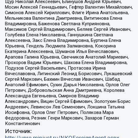
Щур Николай Алексеевич, Блинушов Андрей Юрьевич,
Мосин Алексей Геннадьевич, Гефтер Валентин Михайлович,
Симонов Алексей Кириллович, Флиге Ирина Анатольевна,
Мельникова Валентина Дмитриевна, Вититинова Елена
Владимировна, Баженова Светлана Куприяновна,
Максимов Сергей Владимирович, Беляев Сергей Иванович,
Голубева Елена Николаевна, Ганнушкина Светлана
Алексеевна, Закс Елена Владимировна, Буртина Елена
Юрьевна, Гендель Людмила Залмановна, Кокорина
Екатерина Алексеевна, Шуманов Илья Вячеславович,
Арапова Галина Юрьевна, Свечников Анатолий Мариевич,
Прохоров Вадим Юрьевич, Шахова Елена Владимировна,
Подузов Сергей Васильевич, Протасова Ирина
Вячеславовна, Литинский Леонид Борисович, Лукашевский
Сергей Маркович, Бахмин Вячеслав Иванович, Шабад
Анатолий Ефимович, Сухих Дарья Николаевна, Орлов Олег
Петрович, Добровольская Анна Дмитриевна, Королева
Александра Евгеньевна, Смирнов Владимир
Александрович, Вицин Сергей Ефимович, Золотухин Борис
Андреевич, Левинсон Лев Семенович, Локшина Татьяна
Иосифовна, Орлов Олег Петрович, Полякова Мара
Федоровна, Резник Генри Маркович, Захаров Герман
Константинович
Источник: