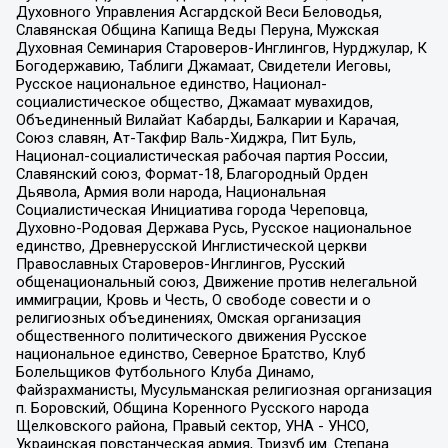
Духовного Управления Асгардской Веси Беловодья,
Славянская Община Капища Веды Перуна, Мужская
Духовная Семинария Староверов-Инглингов, Нурджулар, К
Богодержавию, Таблиги Джамаат, Свидетели Иеговы,
Русское национальное единство, Национал-
социалистическое общество, Джамаат мувахидов,
Объединенный Вилайат Кабарды, Балкарии и Карачая,
Союз славян, Ат-Такфир Валь-Хиджра, Пит Буль,
Национал-социалистическая рабочая партия России,
Славянский союз, Формат-18, Благородный Орден
Дьявола, Армия воли народа, Национальная
Социалистическая Инициатива города Череповца,
Духовно-Родовая Держава Русь, Русское национальное
единство, Древнерусской Инглистической церкви
Православных Староверов-Инглингов, Русский
общенациональный союз, Движение против нелегальной
иммиграции, Кровь и Честь, О свободе совести и о
религиозных объединениях, Омская организация
общественного политического движения Русское
национальное единство, Северное Братство, Клуб
Болельщиков Футбольного Клуба Динамо,
Файзрахманисты, Мусульманская религиозная организация
п. Боровский, Община Коренного Русского народа
Щелковского района, Правый сектор, УНА - УНСО,
Украинская повстанческая армия, Тризуб им. Степана