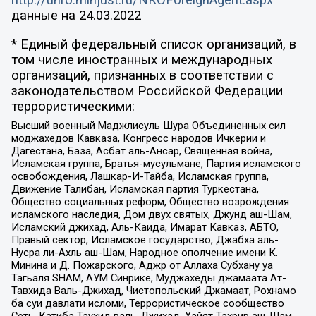
http://unro.minjust.ru/NKOForeignAgent.aspx
данные на
24.03.2022
* Единый федеральный список организаций, в
том числе иностранных и международных
организаций, признанных в соответствии с
законодательством Российской Федерации
террористическими:
Высший военный Маджлисуль Шура Объединенных сил
моджахедов Кавказа, Конгресс народов Ичкерии и
Дагестана, База, Асбат аль-Ансар, Священная война,
Исламская группа, Братья-мусульмане, Партия исламского
освобождения, Лашкар-И-Тайба, Исламская группа,
Движение Талибан, Исламская партия Туркестана,
Общество социальных реформ, Общество возрождения
исламского наследия, Дом двух святых, Джунд аш-Шам,
Исламский джихад, Аль-Каида, Имарат Кавказ, АБТО,
Правый сектор, Исламское государство, Джабха аль-
Нусра ли-Ахль аш-Шам, Народное ополчение имени К.
Минина и Д. Пожарского, Аджр от Аллаха Субхану уа
Тагьаля SHAM, АУМ Синрике, Муджахеды джамаата Ат-
Тавхида Валь-Джихад, Чистопольский Джамаат, Рохнамо
ба суи давлати исломи, Террористическое сообщество