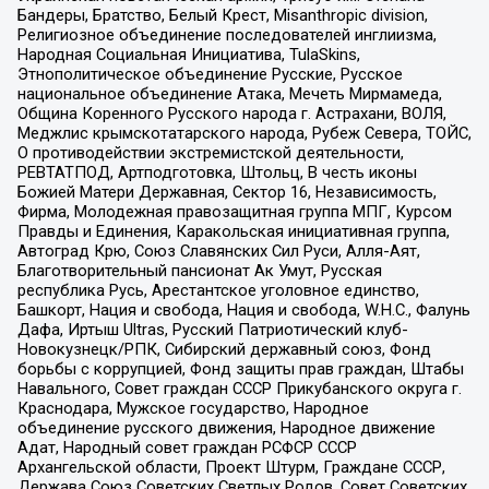
Бандеры, Братство, Белый Крест, Misanthropic division,
Религиозное объединение последователей инглиизма,
Народная Социальная Инициатива, TulaSkins,
Этнополитическое объединение Русские, Русское
национальное объединение Атака, Мечеть Мирмамеда,
Община Коренного Русского народа г. Астрахани, ВОЛЯ,
Меджлис крымскотатарского народа, Рубеж Севера, ТОЙС,
О противодействии экстремистской деятельности,
РЕВТАТПОД, Артподготовка, Штольц, В честь иконы
Божией Матери Державная, Сектор 16, Независимость,
Фирма, Молодежная правозащитная группа МПГ, Курсом
Правды и Единения, Каракольская инициативная группа,
Автоград Крю, Союз Славянских Сил Руси, Алля-Аят,
Благотворительный пансионат Ак Умут, Русская
республика Русь, Арестантское уголовное единство,
Башкорт, Нация и свобода, Нация и свобода, W.H.С., Фалунь
Дафа, Иртыш Ultras, Русский Патриотический клуб-
Новокузнецк/РПК, Сибирский державный союз, Фонд
борьбы с коррупцией, Фонд защиты прав граждан, Штабы
Навального, Совет граждан СССР Прикубанского округа г.
Краснодара, Мужское государство, Народное
объединение русского движения, Народное движение
Адат, Народный совет граждан РСФСР СССР
Архангельской области, Проект Штурм, Граждане СССР,
Держава Союз Советских Светлых Родов, Совет Советских