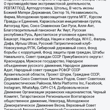
О противодействии экстремистской деятельности,
РЕВТАТПОД, Артподготовка, Штольц, В честь иконы
Божией Матери Державная, Сектор 16, Независимость,
Фирма, Молодежная правозащитная группа МПГ, Курсом
Правды и Единения, Каракольская инициативная группа,
Автоград Крю, Союз Славянских Сил Руси, Алля-Аят,
Благотворительный пансионат Ак Умут, Русская
республика Русь, Арестантское уголовное единство,
Башкорт, Нация и свобода, Нация и свобода, W.H.С., Фалунь
Дафа, Иртыш Ultras, Русский Патриотический клуб-
Новокузнецк/РПК, Сибирский державный союз, Фонд
борьбы с коррупцией, Фонд защиты прав граждан, Штабы
Навального, Совет граждан СССР Прикубанского округа г.
Краснодара, Мужское государство, Народное
объединение русского движения, Народное движение
Адат, Народный совет граждан РСФСР СССР
Архангельской области, Проект Штурм, Граждане СССР,
Держава Союз Советских Светлых Родов, Совет Советских
Социалистических Районов, Meta Platforms Inc, Facebook,
Instagram, WhatsApp, СИЧ-С14, Добровольческое
Движение Организации украинских националистов, Черный
Комитет, Татарстанское Региональное Всетатарское
общественное движение, Невоград, Молодежное
Демократическое Движение Весна, Верховный Совет
Татарской Автономной Советской Социалистической