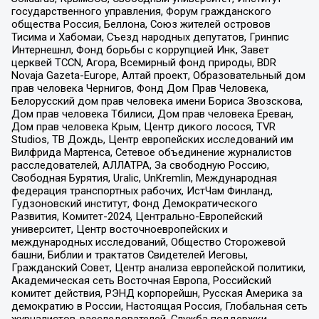
государственного управления, Форум гражданского
общества Россия, Беллона, Союз жителей островов
Тисима и Хабомаи, Съезд народных депутатов, Гринпис
Интернешнл, Фонд борьбы с коррупцией Инк, Завет
церквей TCCN, Агора, Всемирный фонд природы, BDR
Novaja Gazeta-Europe, Алтай проект, Образовательный дом
прав человека Чернигов, Фонд Дом Прав Человека,
Белорусский дом прав человека имени Бориса Звозскова,
Дом прав человека Тбилиси, Дом прав человека Ереван,
Дом прав человека Крым, Центр дикого лосося, TVR
Studios, ТВ Дождь, Центр европейских исследований им
Вилфрида Мартенса, Сетевое объединение журналистов
расследователей, АЛЛАТРА, За свободную Россию,
Свободная Бурятия, Uralic, UnKremlin, Международная
федерация транспортных рабочих, ИстЧам Финланд,
Гудзоновский институт, Фонд Демократического
Развития, Комитет-2024, Центрально-Европейский
университет, Центр восточноевропейских и
международных исследований, Общество Сторожевой
башни, Библии и трактатов Свидетелей Иеговы,
Гражданский Совет, Центр анализа европейской политики,
Академическая сеть Восточная Европа, Российский
комитет действия, РЭНД корпорейшн, Русская Америка за
демократию в России, Настоящая Россия, Глобальная сеть