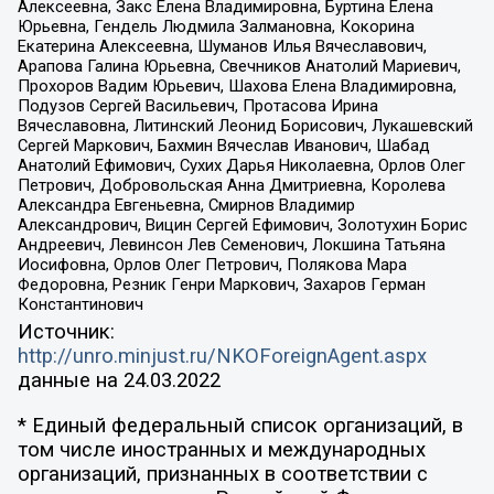
Алексеевна, Закс Елена Владимировна, Буртина Елена
Юрьевна, Гендель Людмила Залмановна, Кокорина
Екатерина Алексеевна, Шуманов Илья Вячеславович,
Арапова Галина Юрьевна, Свечников Анатолий Мариевич,
Прохоров Вадим Юрьевич, Шахова Елена Владимировна,
Подузов Сергей Васильевич, Протасова Ирина
Вячеславовна, Литинский Леонид Борисович, Лукашевский
Сергей Маркович, Бахмин Вячеслав Иванович, Шабад
Анатолий Ефимович, Сухих Дарья Николаевна, Орлов Олег
Петрович, Добровольская Анна Дмитриевна, Королева
Александра Евгеньевна, Смирнов Владимир
Александрович, Вицин Сергей Ефимович, Золотухин Борис
Андреевич, Левинсон Лев Семенович, Локшина Татьяна
Иосифовна, Орлов Олег Петрович, Полякова Мара
Федоровна, Резник Генри Маркович, Захаров Герман
Константинович
Источник:
http://unro.minjust.ru/NKOForeignAgent.aspx
данные на
24.03.2022
* Единый федеральный список организаций, в
том числе иностранных и международных
организаций, признанных в соответствии с