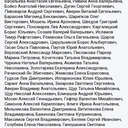
Васильева Анастасия Евгеньевна, Ривина Анна Валерьевна,
Бойко Анатолий Николаевич, Дугин Сергей Георгиевич,
Пивоваров Андрей Сергеевич, Аверин Виталий Евгеньевич,
Барахоев Магомед Бекханович, Шарипков Олег
Викторович, Мошель Ирина Ароновна, Шведов Григорий
Сергеевич, Пономарев Лев Александрович, Каргалицкий
Борис Юльевич, Созаев Валерий Валерьевич, Исламов
Тимур Рифгатович, Романова Ольга Евгеньевна, Щаров
Сергей Алексадрович, Цирульников Борис Альбертович,
Гасан Ольга Павловна, Паутов Юрий Анатольевич,
Верховский Александр Маркович, Пислакова-Паркер
Марина Петровна, Кочеткова Татьяна Владимировна,
Чуркина Наталья Валерьевна, Акимова Татьяна
Николаевна, Золотарева Екатерина Александровна,
Рачинский Ян Збигневич, Жемкова Елена Борисовна,
Гудков Лев Дмитриевич, Илларионова Юлия Юрьевна,
Саранг Анна Васильевна, Захарова Светлана Сергеевна,
Аверин Владимир Анатольевич, Щур Татьяна Михайловна,
Щур Николай Алексеевич, Блинушов Андрей Юрьевич,
Мосин Алексей Геннадьевич, Гефтер Валентин Михайлович,
Симонов Алексей Кириллович, Флиге Ирина Анатольевна,
Мельникова Валентина Дмитриевна, Вититинова Елена
Владимировна, Баженова Светлана Куприяновна,
Максимов Сергей Владимирович, Беляев Сергей Иванович,
Голубева Елена Николаевна, Ганнушкина Светлана