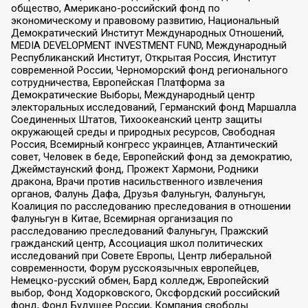
общество, Американо-российский фонд по
экономическому и правовому развитию, Национальный
Демократический Институт Международных Отношений,
MEDIA DEVELOPMENT INVESTMENT FUND, Международный
Республиканский Институт, Открытая Россия, Институт
современной России, Черноморский фонд регионального
сотрудничества, Европейская Платформа за
Демократические Выборы, Международный центр
электоральных исследований, Германский фонд Маршалла
Соединенных Штатов, Тихоокеанский центр защиты
окружающей среды и природных ресурсов, Свободная
Россия, Всемирный конгресс украинцев, Атлантический
совет, Человек в беде, Европейский фонд за демократию,
Джеймстаунский фонд, Прожект Хармони, Родники
дракона, Врачи против насильственного извлечения
органов, Фалунь Дафа, Друзья Фалуньгун, Фалуньгун,
Коалиция по расследованию преследования в отношении
Фалуньгун в Китае, Всемирная организация по
расследованию преследований Фалуньгун, Пражский
гражданский центр, Ассоциация школ политических
исследований при Совете Европы, Центр либеральной
современности, Форум русскоязычных европейцев,
Немецко-русский обмен, Бард колледж, Европейский
выбор, Фонд Ходорковского, Оксфордский российский
фонд, Фонд Будущее России, Компания свободы