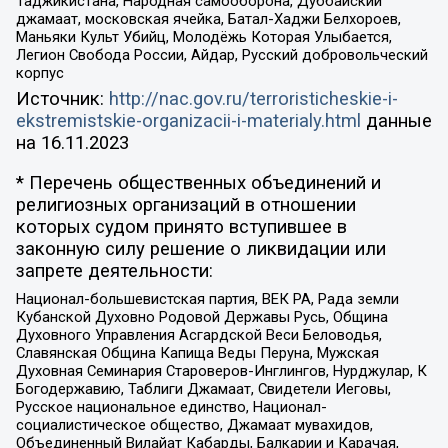
Таджикистана, Народная самооборона, Дуббайский
джамаат, московская ячейка, Батал-Хаджи Белхороев,
Маньяки Культ Убийц, Молодёжь Которая Улыбается,
Легион Свобода России, Айдар, Русский добровольческий
корпус
Источник:
http://nac.gov.ru/terroristicheskie-i-
ekstremistskie-organizacii-i-materialy.html
данные
на
16.11.2023
* Перечень общественных объединений и
религиозных организаций в отношении
которых судом принято вступившее в
законную силу решение о ликвидации или
запрете деятельности:
Национал-большевистская партия, ВЕК РА, Рада земли
Кубанской Духовно Родовой Державы Русь, Община
Духовного Управления Асгардской Веси Беловодья,
Славянская Община Капища Веды Перуна, Мужская
Духовная Семинария Староверов-Инглингов, Нурджулар, К
Богодержавию, Таблиги Джамаат, Свидетели Иеговы,
Русское национальное единство, Национал-
социалистическое общество, Джамаат мувахидов,
Объединенный Вилайат Кабарды, Балкарии и Карачая,