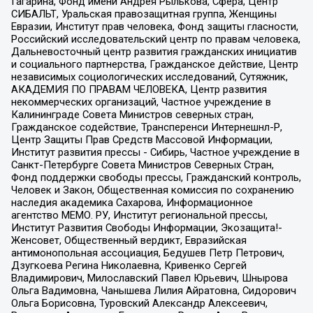
Гагарина, Фонд имени Андрея Рылькова, Сфера, Центр
СИБАЛЬТ, Уральская правозащитная группа, Женщины
Евразии, Институт прав человека, Фонд защиты гласности,
Российский исследовательский центр по правам человека,
Дальневосточный центр развития гражданских инициатив
и социального партнерства, Гражданское действие, Центр
независимых социологических исследований, Сутяжник,
АКАДЕМИЯ ПО ПРАВАМ ЧЕЛОВЕКА, Центр развития
некоммерческих организаций, Частное учреждение в
Калининграде Совета Министров северных стран,
Гражданское содействие, Трансперенси Интернешнл-Р,
Центр Защиты Прав Средств Массовой Информации,
Институт развития прессы - Сибирь, Частное учреждение в
Санкт-Петербурге Совета Министров Северных Стран,
Фонд поддержки свободы прессы, Гражданский контроль,
Человек и Закон, Общественная комиссия по сохранению
наследия академика Сахарова, Информационное
агентство МЕМО. РУ, Институт региональной прессы,
Институт Развития Свободы Информации, Экозащита!-
Женсовет, Общественный вердикт, Евразийская
антимонопольная ассоциация, Бедушев Петр Петрович,
Дзугкоева Регина Николаевна, Кривенко Сергей
Владимирович, Милославский Павел Юрьевич, Шнырова
Ольга Вадимовна, Чанышева Лилия Айратовна, Сидорович
Ольга Борисовна, Туровский Александр Алексеевич,