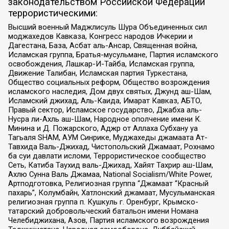
законодательством Российской Федерации
террористическими:
Высший военный Маджлисуль Шура Объединенных сил
моджахедов Кавказа, Конгресс народов Ичкерии и
Дагестана, База, Асбат аль-Ансар, Священная война,
Исламская группа, Братья-мусульмане, Партия исламского
освобождения, Лашкар-И-Тайба, Исламская группа,
Движение Талибан, Исламская партия Туркестана,
Общество социальных реформ, Общество возрождения
исламского наследия, Дом двух святых, Джунд аш-Шам,
Исламский джихад, Аль-Каида, Имарат Кавказ, АБТО,
Правый сектор, Исламское государство, Джабха аль-
Нусра ли-Ахль аш-Шам, Народное ополчение имени К.
Минина и Д. Пожарского, Аджр от Аллаха Субхану уа
Тагьаля SHAM, АУМ Синрике, Муджахеды джамаата Ат-
Тавхида Валь-Джихад, Чистопольский Джамаат, Рохнамо
ба суи давлати исломи, Террористическое сообщество
Сеть, Катиба Таухид валь-Джихад, Хайят Тахрир аш-Шам,
Ахлю Сунна Валь Джамаа, National Socialism/White Power,
Артподготовка, Религиозная группа “Джамаат “Красный
пахарь”, Колумбайн, Хатлонский джамаат, Мусульманская
религиозная группа п. Кушкуль г. Оренбург, Крымско-
татарский добровольческий батальон имени Номана
Челебиджихана, Азов, Партия исламского возрождения