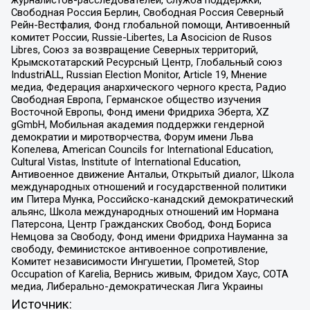
журналистов-расследователей, Служба поддержки,
Свободная Россия Берлин, Свободная Россия Северный
Рейн-Вестфалия, Фонд глобальной помощи, Антивоенный
комитет России, Russie-Libertes, La Asocicion de Rusos
Libres, Союз за возвращение Северных территорий,
Крымскотатарский Ресурсный Центр, Глобальный союз
IndustriALL, Russian Election Monitor, Article 19, Мнение
медиа, Федерация анархического черного креста, Радио
Свободная Европа, Германское общество изучения
Восточной Европы, Фонд имени Фридриха Эберта, XZ
gGmbH, Мобильная академия поддержки гендерной
демократии и миротворчества, Форум имени Льва
Копелева, American Councils for International Education,
Cultural Vistas, Institute of International Education,
Антивоенное движение Антальи, Открытый диалог, Школа
международных отношений и государственной политики
им Питера Мунка, Российско-канадский демократический
альянс, Школа международных отношений им Нормана
Патерсона, Центр Гражданских Свобод, Фонд Бориса
Немцова за Свободу, Фонд имени Фридриха Науманна за
свободу, Феминистское антивоенное сопротивление,
Комитет независимости Ингушетии, Прометей, Stop
Occupation of Karelia, Вернись живым, Фридом Хаус, СОТА
медиа, Либерально-демократическая Лига Украины
Источник: