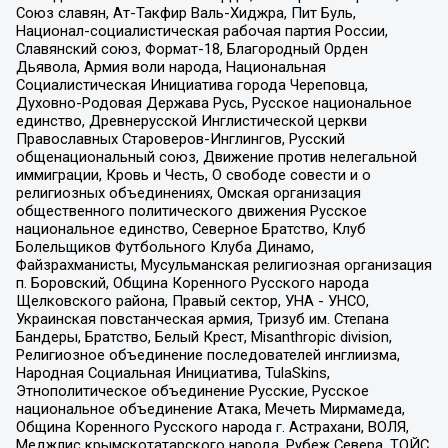
Союз славян, Ат-Такфир Валь-Хиджра, Пит Буль,
Национал-социалистическая рабочая партия России,
Славянский союз, Формат-18, Благородный Орден
Дьявола, Армия воли народа, Национальная
Социалистическая Инициатива города Череповца,
Духовно-Родовая Держава Русь, Русское национальное
единство, Древнерусской Инглистической церкви
Православных Староверов-Инглингов, Русский
общенациональный союз, Движение против нелегальной
иммиграции, Кровь и Честь, О свободе совести и о
религиозных объединениях, Омская организация
общественного политического движения Русское
национальное единство, Северное Братство, Клуб
Болельщиков Футбольного Клуба Динамо,
Файзрахманисты, Мусульманская религиозная организация
п. Боровский, Община Коренного Русского народа
Щелковского района, Правый сектор, УНА - УНСО,
Украинская повстанческая армия, Тризуб им. Степана
Бандеры, Братство, Белый Крест, Misanthropic division,
Религиозное объединение последователей инглиизма,
Народная Социальная Инициатива, TulaSkins,
Этнополитическое объединение Русские, Русское
национальное объединение Атака, Мечеть Мирмамеда,
Община Коренного Русского народа г. Астрахани, ВОЛЯ,
Меджлис крымскотатарского народа, Рубеж Севера, ТОЙС,