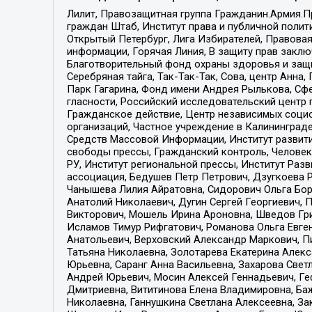
Лилит, Правозащитная группа Гражданин.Армия.П
граждан Штаб, Институт права и публичной поли
Открытый Петербург, Лига Избирателей, Правова
информации, Горячая Линия, В защиту прав закл
Благотворительный фонд охраны здоровья и защи
Серебряная тайга, Так-Так-Так, Сова, центр Анн
Парк Гагарина, Фонд имени Андрея Рылькова, Сф
гласности, Российский исследовательский центр 
Гражданское действие, Центр независимых соци
организаций, Частное учреждение в Калининград
Средств Массовой Информации, Институт развити
свободы прессы, Гражданский контроль, Человек
РУ, Институт региональной прессы, Институт Ра
ассоциация, Бедушев Петр Петрович, Дзугкоева 
Чанышева Лилия Айратовна, Сидорович Ольга Бори
Анатолий Николаевич, Дугин Сергей Георгиевич, 
Викторович, Мошель Ирина Ароновна, Шведов Гри
Исламов Тимур Рифгатович, Романова Ольга Евге
Анатольевич, Верховский Александр Маркович, П
Татьяна Николаевна, Золотарева Екатерина Алек
Юрьевна, Саранг Анна Васильевна, Захарова Свет
Андрей Юрьевич, Мосин Алексей Геннадьевич, Ге
Дмитриевна, Вититинова Елена Владимировна, Ба
Николаевна, Ганнушкина Светлана Алексеевна, За