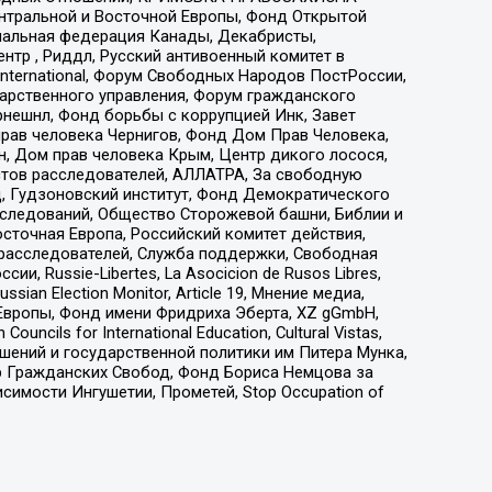
ы Центральной и Восточной Европы, Фонд Открытой
иональная федерация Канады, Декабристы,
тр , Риддл, Русский антивоенный комитет в
nternational, Форум Свободных Народов ПостРоссии,
дарственного управления, Форум гражданского
рнешнл, Фонд борьбы с коррупцией Инк, Завет
прав человека Чернигов, Фонд Дом Прав Человека,
н, Дом прав человека Крым, Центр дикого лосося,
стов расследователей, АЛЛАТРА, За свободную
д, Гудзоновский институт, Фонд Демократического
сследований, Общество Сторожевой башни, Библии и
сточная Европа, Российский комитет действия,
-расследователей, Служба поддержки, Свободная
 Russie-Libertes, La Asocicion de Rusos Libres,
an Election Monitor, Article 19, Мнение медиа,
Европы, Фонд имени Фридриха Эберта, XZ gGmbH,
ls for International Education, Cultural Vistas,
ошений и государственной политики им Питера Мунка,
 Гражданских Свобод, Фонд Бориса Немцова за
имости Ингушетии, Прометей, Stop Occupation of