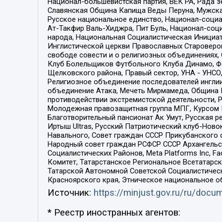
Национал-большевистская партия, ВЕК РА, Рада 
Славянская Община Капища Веды Перуна, Мужская
Русское национальное единство, Национал-социа
Ат-Такфир Валь-Хиджра, Пит Буль, Национал-соц
народа, Национальная Социалистическая Инициат
Инглистической церкви Православных Староверов
свободе совести и о религиозных объединениях,
Клуб Болельщиков Футбольного Клуба Динамо, Фа
Щелковского района, Правый сектор, УНА - УНСО, У
Религиозное объединение последователей инглии
объединение Атака, Мечеть Мирмамеда, Община К
противодействии экстремистской деятельности, 
Молодежная правозащитная группа МПГ, Курсом П
Благотворительный пансионат Ак Умут, Русская ре
Иртыш Ultras, Русский Патриотический клуб-Нов
Навального, Совет граждан СССР Прикубанского 
Народный совет граждан РСФСР СССР Архангельск
Социалистических Районов, Meta Platforms Inc, 
Комитет, Татарстанское Региональное Всетатар
Татарской Автономной Советской Социалистическ
Красноярского края, Этническое национальное о
Источник:
https://minjust.gov.ru/ru/doc
* Реестр иностранных агентов: