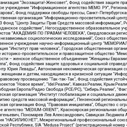
Общество с ограниченной ответственностью "Радио Свободная Европа/Радио Свобода", Чешское информационное агентство "MEDIUM-ORIENT", Красноярская региональная общественная организация "Мы против СПИДа", Камалягин Денис Николаевич, Маркелов Сергей Евгеньевич, Пономарев Лев Александрович, Савицкая Людмила Алексеевна, Автономная некоммерческая организация "Центр по работе с проблемой насилия "НАСИЛИЮ.НЕТ", Межрегиональный профессиональный союз работников здравоохранения "Альянс врачей", Юридическое лицо, зарегистрированное в Латвийской Республике, SIA "Medusa Project" (регистрационный номер 40103797863, дата регистрации 10.06.2014), Некоммерческая организация "Фонд по борьбе с коррупцией", Автономная некоммерческая организация "Институт права и публичной политики", Баданин Роман Сергеевич, Гликин Максим Александрович, Железнова Мария Михайловна, Лукьянова Юлия Сергеевна, Маетная Елизавета Витальевна, Маняхин Петр Борисович, Чуракова Ольга Владимировна, Ярош Юлия Петровна, Юридическое лицо "The Insider SIA", зарегистрированное в Риге, Латвийская Республика (дата регистрации 26.06.2015), являющееся администратором доменного имени интернет-издания "The Insider SIA", https://theins.ru, Постернак Алексей Евгеньевич, Рубин Михаил Аркадьевич, Анин Роман Александрович, Юридическое лицо Istories fonds, зарегистрированное в Латвийской Республике (регистрационный номер 50008295751, дата регистрации 24.02.2020), Великовский Дмитрий Александрович, Долинина Ирина Николаевна, Мароховская Алеся Алексеевна, Шлейнов Роман Юрьевич, Шмагун Олеся Валентиновна, Общество с ограниченной ответственностью "Альтаир 2021", Общество с ограниченной ответственностью "Вега 2021", Общество с ограниченной ответственностью "Главный редактор 2021", Общество с ограниченной ответственностью "Ромашки монолит", Важенков Артем Валерьевич, Ивановская областная общественная организация "Центр гендерных исследований", Гурман Юрий Альбертович, Медиапроект "ОВД-Инфо", Егоров Владимир Владимирович, Жилинский Владимир Александрович, Общество с ограниченной ответственностью "ЗП", Иванова София Юрьевна, Карезина Инна Павловна, Кильтау Екатерина Викторовна, Петров Алексей Викторович, Пискунов Сергей Евгеньевич, Смирнов Сергей Сергеевич, Тихонов Михаил Сергеевич, Общество с ограниченной ответственностью "ЖУРНАЛИСТ-ИНОСТРАННЫЙ АГЕНТ", Арапова Галина Юрьевна, Вольтская Татьяна Анатольевна, Американская компания "Mason G.E.S. Anonymous Foundation" (США), являющаяся владельцем интернет-издания https://mnews.world/, Компания "Stichting Bellingcat", зарегистрированная в Нидерландах (дата регистрации 11.07.2018), Захаров Андрей Вячеславович, Клепиковская Екатерина Дмитриевна, Общество с ограниченной ответственностью "МЕМО", Перл Роман Александрович, Симонов Евгений Алексеевич, Соловьева Елена Анатольевна, Сотников Даниил Владимирович, Сурначева Елизавета Дмитриевна, Автономная некоммерческая организация по защите прав человека и информированию населения "Якутия – Наше Мнение", Общество с ограниченной ответственностью "Москоу диджитал медиа", с 26.01.2023 Общество с ограниченной ответственностью "Чайка Белые сады", Ветошкина Валерия Валерьевна, Заговора Максим Александрович, Межрегиональное общественное движение "Российская ЛГБТ - сеть", Оленичев Максим Владимирович, Павлов Иван Юрьевич, Скворцова Елена Сергеевна, Общество с ограниченной ответственностью "Как бы инагент", Кочетков Игорь Викторович, Общество с ограниченной ответственностью "Честные выборы", Еланчик Олег Александрович, Общество с ограниченной ответственностью "Нобелевский призыв", Гималова Регина Эмилевна, Григорьев Андрей Валерьевич, Григорьева Алина Александровна, Ассоциация по содействию защите прав призывников, альтернативнослужащих и военнослужащих "Правозащитная группа "Гражданин.Армия.Право", Хисамова Регина Фаритовна, Автономная некоммерческая организация по реализа