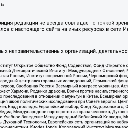
u»
ция редакции не всегда совпадает с точкой зрени
ов с настоящего сайта на иных ресурсах в сети И
ых неправительственных организаций, деятельнос
ститут Открытое Общество Фонд Содействия, Фонд Открытое 
альный Демократический Институт Международных Отношений,
тая Россия, Институт современной России, Черноморский фонд
родный центр электоральных исследований, Германский фонд
рсов, Свободная Россия, Всемирный конгресс украинцев, Атла
ект Хармони, Родники дракона, Врачи против насильственного
ию преследования в отношении Фалуньгун в Китае, Всемирная о
ация школ политических исследований при Совете Европы, Цен
мен, Бард колледж, Европейский выбор, Фонд Ходорковского,
едиа, Международное партнерство за права человека, Духовно
ое Учебное Заведение Международный Библейский Колледж, М
ь Духовной Технологии, Европейская сеть организаций по наб
урналистики, IStories fonds, Королевский Институт Между