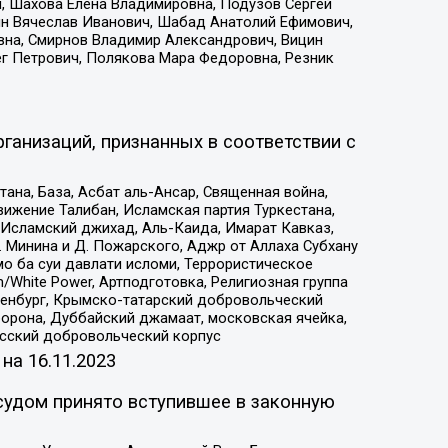
, Шахова Елена Владимировна, Подузов Сергей
ин Вячеслав Иванович, Шабад Анатолий Ефимович,
вна, Смирнов Владимир Александрович, Вицин
ег Петрович, Полякова Мара Федоровна, Резник
ганизаций, признанных в соответствии с
на, База, Асбат аль-Ансар, Священная война,
ижение Талибан, Исламская партия Туркестана,
Исламский джихад, Аль-Каида, Имарат Кавказ,
 Минина и Д. Пожарского, Аджр от Аллаха Субхану
о ба суи давлати исломи, Террористическое
/White Power, Артподготовка, Религиозная группа
Оренбург, Крымско-татарский добровольческий
орона, Дуббайский джамаат, московская ячейка,
усский добровольческий корпус
 на
16.11.2023
судом принято вступившее в законную