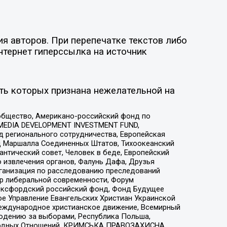
я авторов. При перепечатке текстов либо
нтернет гиперссылка на источник
ть которых признана нежелательной на
общество, Американо-российский фонд по
 MEDIA DEVELOPMENT INVESTMENT FUND,
 регионального сотрудничества, Европейская
 Маршалла Соединенных Штатов, Тихоокеанский
нтический совет, Человек в беде, Европейский
 извлечения органов, Фалунь Дафа, Друзья
рганизация по расследованию преследований
тр либеральной современности, Форум
 Оксфордский российский фонд, Фонд Будущее
е Управление Евангельских Христиан Украинской
еждународное христианское движение, Всемирный
людению за выборами, Республика Польша,
народных Отношений, КРИМСЬКА ПРАВОЗАХИСНА