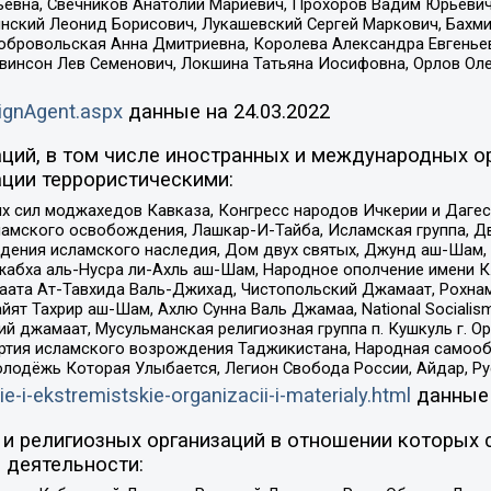
евна, Свечников Анатолий Мариевич, Прохоров Вадим Юрьевич
инский Леонид Борисович, Лукашевский Сергей Маркович, Бахм
Добровольская Анна Дмитриевна, Королева Александра Евгенье
евинсон Лев Семенович, Локшина Татьяна Иосифовна, Орлов Ол
ignAgent.aspx
данные на
24.03.2022
ций, в том числе иностранных и международных ор
ции террористическими:
ил моджахедов Кавказа, Конгресс народов Ичкерии и Дагеста
ламского освобождения, Лашкар-И-Тайба, Исламская группа, Дв
ения исламского наследия, Дом двух святых, Джунд аш-Шам, 
жабха аль-Нусра ли-Ахль аш-Шам, Народное ополчение имени К.
ата Ат-Тавхида Валь-Джихад, Чистопольский Джамаат, Рохнам
ят Тахрир аш-Шам, Ахлю Сунна Валь Джамаа, National Socialism
ий джамаат, Мусульманская религиозная группа п. Кушкуль г. 
ртия исламского возрождения Таджикистана, Народная самооб
олодёжь Которая Улыбается, Легион Свобода России, Айдар, Р
ie-i-ekstremistskie-organizacii-i-materialy.html
данные
и религиозных организаций в отношении которых 
 деятельности: