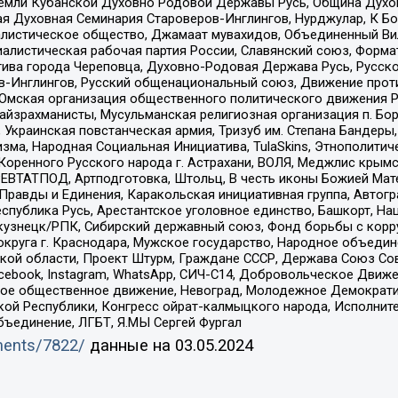
земли Кубанской Духовно Родовой Державы Русь, Община Духо
 Духовная Семинария Староверов-Инглингов, Нурджулар, К Бо
листическое общество, Джамаат мувахидов, Объединенный Вил
иалистическая рабочая партия России, Славянский союз, Форма
ива города Череповца, Духовно-Родовая Держава Русь, Русск
-Инглингов, Русский общенациональный союз, Движение против
 Омская организация общественного политического движения Р
йзрахманисты, Мусульманская религиозная организация п. Бо
краинская повстанческая армия, Тризуб им. Степана Бандеры, Бр
зма, Народная Социальная Инициатива, TulaSkins, Этнополитич
оренного Русского народа г. Астрахани, ВОЛЯ, Меджлис крымс
РЕВТАТПОД, Артподготовка, Штольц, В честь иконы Божией Мате
равды и Единения, Каракольская инициативная группа, Автогра
спублика Русь, Арестантское уголовное единство, Башкорт, Наци
окузнецк/РПК, Сибирский державный союз, Фонд борьбы с кор
округа г. Краснодара, Мужское государство, Народное объедин
ой области, Проект Штурм, Граждане СССР, Держава Союз Сов
Facebook, Instagram, WhatsApp, СИЧ-С14, Добровольческое Движ
ское общественное движение, Невоград, Молодежное Демократ
ой Республики, Конгресс ойрат-калмыцкого народа, Исполнит
бъединение, ЛГБТ, Я.МЫ Сергей Фургал
uments/7822/
данные на
03.05.2024