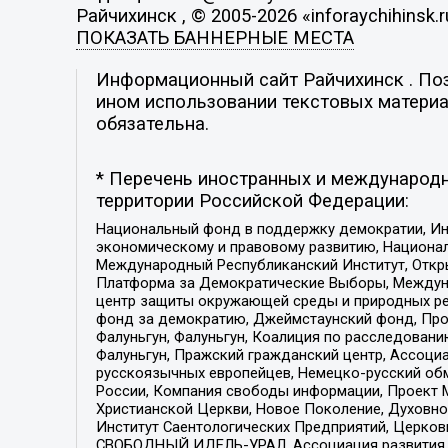
Райчихинск , © 2005-2026 «inforaychihinsk.r
ПОКАЗАТЬ БАННЕРНЫЕ МЕСТА
Информационный сайт Райчихинск . Пози
ином использовании текстовых материал
обязательна.
* Перечень иностранных и международн
территории Российской Федерации:
Национальный фонд в поддержку демократии, Ин
экономическому и правовому развитию, Национ
Международный Республиканский Институт, Откры
Платформа за Демократические Выборы, Междуна
центр защиты окружающей среды и природных ресу
фонд за демократию, Джеймстаунский фонд, Прож
Фалуньгун, Фалуньгун, Коалиция по расследован
Фалуньгун, Пражский гражданский центр, Ассоци
русскоязычных европейцев, Немецко-русский об
России, Компания свободы информации, Проект М
Христианской Церкви, Новое Поколение, Духовн
Институт Саентологических Предприятий, Церков
СВОБОДНЫЙ ИДЕЛЬ-УРАЛ, Ассоциация развития ж