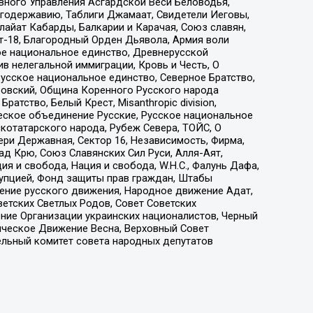
вного Управления Асгардской Веси Беловодья,
годержавию, Таблиги Джамаат, Свидетели Иеговы,
айат Кабарды, Балкарии и Карачая, Союз славян,
т-18, Благородный Орден Дьявола, Армия воли
ое национальное единство, Древнерусской
 нелегальной иммиграции, Кровь и Честь, О
усское национальное единство, Северное Братство,
ровский, Община Коренного Русского народа
атство, Белый Крест, Misanthropic division,
еское объединение Русские, Русское национальное
котатарского народа, Рубеж Севера, ТОЙС, О
ри Державная, Сектор 16, Независимость, Фирма,
д Крю, Союз Славянских Сил Руси, Алля-Аят,
я и свобода, Нация и свобода, W.H.С., Фалунь Дафа,
рупцией, Фонд защиты прав граждан, Штабы
ение русского движения, Народное движение Адат,
етских Светлых Родов, Совет Советских
ение Организации украинских националистов, Черный
ическое Движение Весна, Верховный Совет
ельный комитет совета народных депутатов