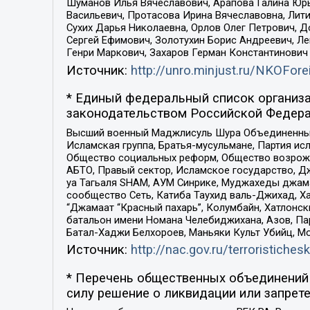
Шуманов Илья Вячеславович, Арапова Галина Юрь
Васильевич, Протасова Ирина Вячеславовна, Лит
Сухих Дарья Николаевна, Орлов Олег Петрович, 
Сергей Ефимович, Золотухин Борис Андреевич, Л
Генри Маркович, Захаров Герман Константинович
Источник:
http://unro.minjust.ru/NKOFore
* Единый федеральный список организа
законодательством Российской Федера
Высший военный Маджлисуль Шура Объединенных с
Исламская группа, Братья-мусульмане, Партия ис
Общество социальных реформ, Общество возрожд
АБТО, Правый сектор, Исламское государство, Д
уа Тагьаля SHAM, АУМ Синрике, Муджахеды джама
сообщество Сеть, Катиба Таухид валь-Джихад, Хай
“Джамаат “Красный пахарь”, Колумбайн, Хатлонск
батальон имени Номана Челебиджихана, Азов, Па
Батал-Хаджи Белхороев, Маньяки Культ Убийц, М
Источник:
http://nac.gov.ru/terroristichesk
* Перечень общественных объединений 
силу решение о ликвидации или запрете