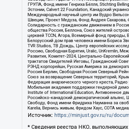
ГРУПА, Фонд имени Генриха Бёлля, Stichting Bellin
Эстонии, Calvert 22 Foundation, Канадский укра
Международный научный центр им Вудро Вильсона
Швеции, Проект Медуза, Фонд Андрея Сахарова, Ф
Солидарность с гражданским движением в России 
общества Россия, Беллона, Союз жителей острово
церквей TCCN, Агора, Всемирный фонд природы, B
Белорусский дом прав человека имени Бориса Зво
TVR Studios, ТВ Дождь, Центр европейских иссл
Россию, Свободная Бурятия, Uralic, UnKremlin, 
Развития, Комитет-2024, Центрально-Европейски
трактатов Свидетелей Иеговы, Гражданский Совет
РЭНД корпорейшн, Русская Америка за демократи
Россия Берлин, Свободная Россия Северный Рейн-В
Союз за возвращение Северных территорий, Крымско
Федерация анархического черного креста, Радио
Мобильная академия поддержки гендерной демократи
Institute of International Education, Антивоенн
Российско-канадский демократический альянс, 
Свободу, Фонд имени Фридриха Науманна за свобо
Karelia, Вернись живым, Фридом Хаус, СОТА меди
Источник:
https://minjust.gov.ru/ru/doc
* Сведения реестра НКО, выполняющих 