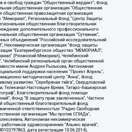
ции социально-правовых программ "Лилит", Дальневосточное общественное движение "Маяк", Санкт-Петербургская ЛГБТ-инициативная группа "Выход", Инициативная группа ЛГБТ+ "Реверс", Алексеев Андрей Викторович, Бекбулатова Таисия Львовна, Беляев Иван Михайлович, Владыкина Елена Сергеевна, Гельман Марат Александрович, Никульшина Вероника Юрьевна, Толоконникова Надежда Андреевна, Шендерович Виктор Анатольевич, Общество с ограниченной ответственностью "Данное сообщение", Общество с ограниченной ответственностью Издательский дом "Новая глава", Айнбиндер Александра Александровна, Московский комьюнити-центр для ЛГБТ+инициатив, Благотворительный фонд развития филантропии, Deutsche Welle (Германия, Kurt-Schumacher-Strasse 3, 53113 Bonn), Борзунова Мария Михайловна, Воробьев Виктор Викторович, Голубева Анна Львовна, Константинова Алла Михайловна, Малкова Ирина Владимировна, Мурадов Мурад Абдулгалимович, Осетинская Елизавета Николаевна, Понасенков Евгений Николаевич, Ганапольский Матвей Юрьевич, Киселев Евгений Алексеевич, Борухович Ирина Григорьевна, Дремин Иван Тимофеевич, Дубровский Дмитрий Викторович, Красноярская региональная общественная организация поддержки и развития альтернативных образовательных технологий и межкультурных коммуникаций "ИНТЕРРА", Маяковская Екатерина Алексеевна, Фейгин Марк Захарович, Филимонов Андрей Викторович, Дзугкоева Регина Николаевна, Доброхотов Роман Александрович, Дудь Юрий Александрович, Елкин Сергей Владимирович, Кругликов Кирилл Игоревич, Сабунаева Мария Леонидовна, Семенов Алексей Владимирович, Шаинян Карен Багратович, Шульман Екатерина Михайловна, Асафьев Артур Валерьевич, Вахштайн Виктор Семенович, Венедиктов Алексей Алексеевич, Лушникова Екатерина Евгеньевна, Волков Леонид Михайлович, Невзоров Александр Глебович, Пархоменко Сергей Борисович, Сироткин Ярослав Николаевич, Кара-Мурза Владимир Владимирович, Баранова Наталья Владимировна, Гозман Леонид Яковлевич, Кагарлицкий Борис Юльевич, Климарев Михаил Валерьевич, Милов Владимир Станиславович, Автономная некоммерческая организация Краснодарский центр современного искусства "Типография", Моргенштерн Алишер Тагирович, Соболь Любовь Эдуардовна, Общество с ограниченной ответственностью "ЛИЗА НОРМ", Каспаров Гарри Кимович, Ходорковский Михаил Борисович, Общество с ограниченной ответственностью "Апрельские тезисы", Данилович Ирина Брониславовна, Кашин Олег Владимирович, Петров Николай Владимирович, Пивоваров Алексей Владимирович, Соколов Михаил Владимирович, Цветкова Юлия Владимировна, Чичваркин Евгений Александрович, Комитет против пыток/Команда против пыток, Общество с ограниченной ответственностью "Первый научный", Общество с ограниченной ответственностью "Вертолет и ко", Белоцерковская Вероника Борисовна, Кац Максим Евгеньевич, Лазарева Татьяна Юрьевна, Шаведдинов Руслан Табризович, Яшин Илья Валерьевич, Общество с ограниченной ответственностью "Иноагент ААВ", Алешковский Дмитрий Петрович, Альбац Евгения Марковна, Быков Дмитрий Львович, Галямина Юлия Евгеньевна, Лойко Сергей Леонидович, Мартынов Кирилл Константинович, Медведев Сергей Александрович, Крашенинников Федор Геннадиевич, Гордеева Катерина Вл