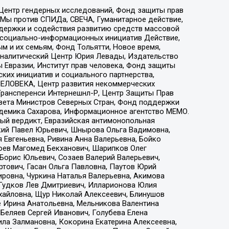
 Центр гендерных исследований, Фонд защиты прав
 Мы против СПИДа, СВЕЧА, Гуманитарное действие,
ддержки и содействия развитию средств массовой
р социально-информационных инициатив Действие,
 и их семьям, Фонд Тольятти, Новое время,
, Аналитический Центр Юрия Левады, Издательство
 Евразии, Институт прав человека, Фонд защиты
ких инициатив и социального партнерства,
ЕЛОВЕКА, Центр развития некоммерческих
 Трансперенси Интернешнл-Р, Центр Защиты Прав
овета Министров Северных Стран, Фонд поддержки
адемика Сахарова, Информационное агентство МЕМО.
ый вердикт, Евразийская антимонопольная
кий Павел Юрьевич, Шнырова Ольга Вадимовна,
 Евгеньевна, Ривина Анна Валерьевна, Бойко
хоев Магомед Бекханович, Шарипков Олег
Борис Юльевич, Созаев Валерий Валерьевич,
тович, Гасан Ольга Павловна, Паутов Юрий
ровна, Чуркина Наталья Валерьевна, Акимова
 Гудков Лев Дмитриевич, Илларионова Юлия
ихайловна, Щур Николай Алексеевич, Блинушов
е Ирина Анатольевна, Мельникова Валентина
Беляев Сергей Иванович, Голубева Елена
ила Залмановна, Кокорина Екатерина Алексеевна,