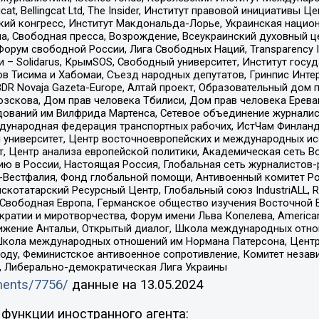
gcat, Bellingcat Ltd, The Insider, Институт правовой инициатив
инский конгресс, Институт Макдональда-Лорье, Украинская нац
, Свободная пресса, Возрождение, Всеукраинский духовный цен
орум свободной России, Лига Свободных Наций, Transparеncy I
– Solidarus, КрымSOS, Свободный университет, Институт госу
в Тисима и Хабомаи, Съезд народных депутатов, Гринпис Инте
DR Novaja Gazeta-Europe, Алтай проект, Образовательный дом 
зскова, Дом прав человека Тбилиси, Дом прав человека Ерева
едований им Вилфрида Мартенса, Сетевое объединение журнали
Международная федерация транспортных рабочих, ИстЧам Финлан
й университет, Центр восточноевропейских и международных и
, Центр анализа европейской политики, Академическая сеть Во
ю в России, Настоящая Россия, Глобальная сеть журналистов
естфалия, Фонд глобальной помощи, Антивоенный комитет России,
татарский Ресурсный Центр, Глобальный союз IndustriALL, Russi
 Свободная Европа, Германское общество изучения Восточной 
и и миротворчества, Форум имени Льва Копелева, American Counci
ое движение Антальи, Открытый диалог, Школа международных отн
Школа международных отношений им Нормана Патерсона, Центр
ду, Феминистское антивоенное сопротивление, Комитет независ
а, Либерально-демократическая Лига Украины
uments/7756/
данные на
13.05.2024
функции иностранного агента: