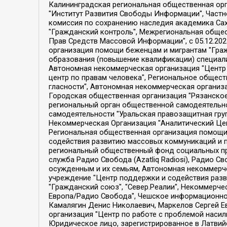
Калининградская региональная общественная организация "Экозащита!-Женсовет", Фонд содействия защите прав и свобод граждан "Общественный вердикт", Фонд "Институт Развития Свободы Информации", Частное учреждение "Информационное агентство МЕМО. РУ", Региональная общественная организация "Общественная комиссия по сохранению наследия академика Сахарова", Фонд поддержки свободы прессы, Санкт-Петербургская общественная правозащитная организация "Гражданский контроль", Межрегиональная общественная организация "Информационно-просветительский центр "Мемориал", Региональный Фонд "Центр Защиты Прав Средств Массовой Информации", с 05.12.2023 Фонд "Центр Защиты Прав Средств массовой информации", Региональная общественная благотворительная организация помощи беженцам и мигрантам "Гражданское содействие", Негосударственное образовательное учреждение дополнительного профессионального образования (повышение квалификации) специалистов "АКАДЕМИЯ ПО ПРАВАМ ЧЕЛОВЕКА", Свердловская региональная общественная организация "Сутяжник", Автономная некоммерческая организация "Центр независимых социологических исследований", Союз общественных объединений "Российский исследовательский центр по правам человека", Региональное общественное учреждение научно-информационный центр "МЕМОРИАЛ", Некоммерческая организация "Фонд защиты гласности", Автономная некоммерческая организация "Институт прав человека", Городская общественная организация "Екатеринбургское общество "МЕМОРИАЛ", Городская общественная организация "Рязанское историко-просветительское и правозащитное общество "Мемориал" (Рязанский Мемориал), Челябинский региональный орган общественной самодеятельности – женское общественное объединение "Женщины Евразии", Челябинский региональный орган общественной самодеятельности "Уральская правозащитная группа", Фонд содействия защите здоровья и социальной справедливости имени Андрея Рылькова, Автономная Некоммерческая Организация "Аналитический Центр Юрия Левады", Автономная некоммерческая организация социальной поддержки населения "Проект Апрель", Региональная общественная организация помощи женщинам и детям, находящимся в кризисной ситуации "Информационно-методический центр "Анна", Фонд содействия развитию массовых коммуникаций и правовому просвещению "Так-так-Так", Фонд содействия устойчивому развитию "Серебряная тайга", Свердловский региональный общественный фонд социальных проектов "Новое время", "Idel.Реалии", Кавказ.Реалии, Крым.Реалии, Телеканал Настоящее Время, Татаро-башкирская служба Радио Свобода (Azatliq Radiosi), Радио Свободная Европа/Радио Свобода (PCE/PC), "Сибирь.Реалии", "Фактограф", Благотворительный фонд помощи осужденным и их семьям, Автономная некоммерческая организация "Институт глобализации и социальных движений", Фонд "В защиту прав заключенных", Частное учреждение "Центр поддержки и содействия развитию средств массовой информации", Пензенский региональный общественный благотворительный фонд "Гражданский союз", "Север.Реалии", Некоммерческая организация Фонд "Правовая инициатива", 