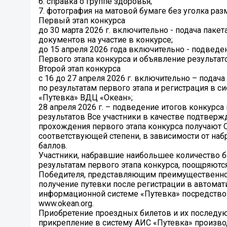
6. справка о группе здоровья;
7. фотография на матовой бумаге без уголка раз
Первый этап конкурса
до 30 марта 2026 г. включительно - подача паке
документов на участие в конкурсе;
до 15 апреля 2026 года включительно - подведе
Первого этапа конкурса и объявление результат
Второй этап конкурса
с 16 до 27 апреля 2026 г. включительно – подач
по результатам первого этапа и регистрация в с
«Путевка» ВДЦ «Океан»;
28 апреля 2026 г. – подведение итогов конкурса
результатов Все участники в качестве подтвер
прохождения первого этапа конкурса получают
соответствующей степени, в зависимости от наб
баллов.
Участники, набравшие наибольшее количество б
результатам первого этапа конкурса, поощряют
Победителя, представляющим преимущественно
получение путевки после регистрации в автома
информационной системе «Путевка» посредство
www.okean.org.
Приобретение проездных билетов и их послед
прикрепление в систему АИС «Путевка» произво