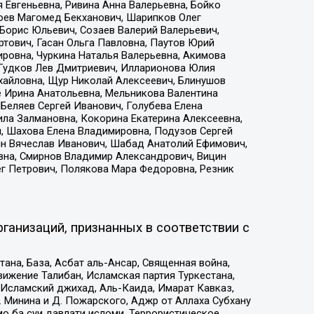
 Евгеньевна, Ривина Анна Валерьевна, Бойко
хоев Магомед Бекханович, Шарипков Олег
Борис Юльевич, Созаев Валерий Валерьевич,
тович, Гасан Ольга Павловна, Паутов Юрий
ровна, Чуркина Наталья Валерьевна, Акимова
 Гудков Лев Дмитриевич, Илларионова Юлия
ихайловна, Щур Николай Алексеевич, Блинушов
е Ирина Анатольевна, Мельникова Валентина
Беляев Сергей Иванович, Голубева Елена
ила Залмановна, Кокорина Екатерина Алексеевна,
, Шахова Елена Владимировна, Подузов Сергей
ин Вячеслав Иванович, Шабад Анатолий Ефимович,
вна, Смирнов Владимир Александрович, Вицин
ег Петрович, Полякова Мара Федоровна, Резник
ганизаций, признанных в соответствии с
на, База, Асбат аль-Ансар, Священная война,
ижение Талибан, Исламская партия Туркестана,
Исламский джихад, Аль-Каида, Имарат Кавказ,
 Минина и Д. Пожарского, Аджр от Аллаха Субхану
о ба суи давлати исломи, Террористическое