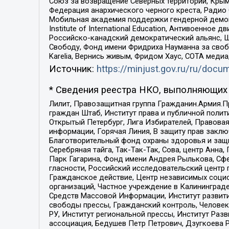
Союз за возвращение Северных территорий, Крымско
Федерация анархического черного креста, Радио
Мобильная академия поддержки гендерной демократи
Institute of International Education, Антивоенн
Российско-канадский демократический альянс, 
Свободу, Фонд имени Фридриха Науманна за свобо
Karelia, Вернись живым, Фридом Хаус, СОТА меди
Источник:
https://minjust.gov.ru/ru/doc
* Сведения реестра НКО, выполняющих 
Лилит, Правозащитная группа Гражданин.Армия.П
граждан Штаб, Институт права и публичной поли
Открытый Петербург, Лига Избирателей, Правова
информации, Горячая Линия, В защиту прав закл
Благотворительный фонд охраны здоровья и защи
Серебряная тайга, Так-Так-Так, Сова, центр Анн
Парк Гагарина, Фонд имени Андрея Рылькова, Сф
гласности, Российский исследовательский центр 
Гражданское действие, Центр независимых соци
организаций, Частное учреждение в Калининград
Средств Массовой Информации, Институт развити
свободы прессы, Гражданский контроль, Человек
РУ, Институт региональной прессы, Институт Ра
ассоциация, Бедушев Петр Петрович, Дзугкоева 