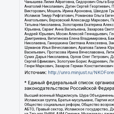
Чанышева Лилия Айратовна, Сидорович Ольга Бори
Анатолий Николаевич, Дугин Сергей Георгиевич, 
Викторович, Мошель Ирина Ароновна, Шведов Гри
Исламов Тимур Рифгатович, Романова Ольга Евге
Анатольевич, Верховский Александр Маркович, П
Татьяна Николаевна, Золотарева Екатерина Алек
Юрьевна, Саранг Анна Васильевна, Захарова Свет
Андрей Юрьевич, Мосин Алексей Геннадьевич, Ге
Дмитриевна, Вититинова Елена Владимировна, Ба
Николаевна, Ганнушкина Светлана Алексеевна, За
Шуманов Илья Вячеславович, Арапова Галина Юрь
Васильевич, Протасова Ирина Вячеславовна, Лит
Сухих Дарья Николаевна, Орлов Олег Петрович, 
Сергей Ефимович, Золотухин Борис Андреевич, Л
Генри Маркович, Захаров Герман Константинович
Источник:
http://unro.minjust.ru/NKOFore
* Единый федеральный список организа
законодательством Российской Федера
Высший военный Маджлисуль Шура Объединенных с
Исламская группа, Братья-мусульмане, Партия ис
Общество социальных реформ, Общество возрожд
АБТО, Правый сектор, Исламское государство, Д
уа Тагьаля SHAM, АУМ Синрике, Муджахеды джама