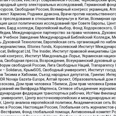
родный центр электоральных исследований, Германский фонд
рсов, Свободная Россия, Всемирный конгресс украинцев, Атла
ект Хармони, Родники дракона, Врачи против насильственного
ию преследования в отношении Фалуньгун в Китае, Всемирная о
ация школ политических исследований при Совете Европы, Цен
мен, Бард колледж, Европейский выбор, Фонд Ходорковского,
едиа, Международное партнерство за права человека, Духовно
ое Учебное Заведение Международный Библейский Колледж, М
ь Духовной Технологии, Европейская сеть организаций по наб
урналистики, IStories fonds, Королевский Институт Между
gcat, Bellingcat Ltd, The Insider, Институт правовой инициатив
инский конгресс, Институт Макдональда-Лорье, Украинская нац
, Свободная пресса, Возрождение, Всеукраинский духовный цен
орум свободной России, Лига Свободных Наций, Transparеncy I
– Solidarus, КрымSOS, Свободный университет, Институт госу
в Тисима и Хабомаи, Съезд народных депутатов, Гринпис Инте
DR Novaja Gazeta-Europe, Алтай проект, Образовательный дом 
зскова, Дом прав человека Тбилиси, Дом прав человека Ерева
едований им Вилфрида Мартенса, Сетевое объединение журнали
Международная федерация транспортных рабочих, ИстЧам Финлан
й университет, Центр восточноевропейских и международных и
, Центр анализа европейской политики, Академическая сеть Во
ю в России, Настоящая Россия, Глобальная сеть журналистов
естфалия, Фонд глобальной помощи, Антивоенный комитет России,