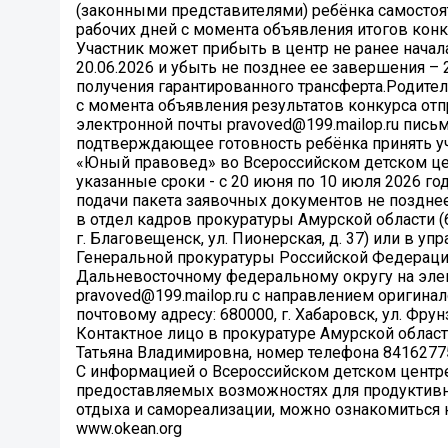
(законными представителями) ребёнка самостоя
рабочих дней с момента объявления итогов конк
Участник может прибыть в центр не ранее начал
20.06.2026 и убыть не позднее ее завершения – 2
получения гарантированного трансферта.Родител
с момента объявления результатов конкурса отп
электронной почты pravoved@199.mailop.ru письм
подтверждающее готовность ребёнка принять у
«Юный правовед» во Всероссийском детском це
указанные сроки - с 20 июня по 10 июля 2026 го
подачи пакета заявочных документов не позднее 
в отдел кадров прокуратуры Амурской области (
г. Благовещенск, ул. Пионерская, д. 37) или в уп
Генеральной прокуратуры Российской Федераци
Дальневосточному федеральному округу на эле
pravoved@199.mailop.ru с направлением оригина
почтовому адресу: 680000, г. Хабаровск, ул. Фрунзе
Контактное лицо в прокуратуре Амурской област
Татьяна Владимировна, номер телефона 8416277
С информацией о Всероссийском детском центре
предоставляемых возможностях для продуктивн
отдыха и самореализации, можно ознакомиться 
www.okean.org