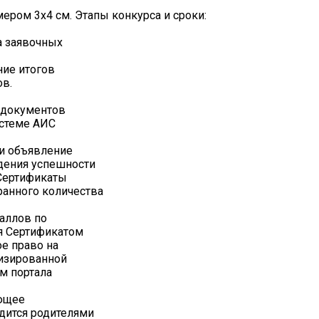
мером 3х4 см. Этапы конкурса и сроки:
та заявочных
ние итогов
ов.
а документов
истеме АИС
 и объявление
ждения успешности
 Сертификаты
ранного количества
аллов по
ся Сертификатом
е право на
тизированной
м портала
ующее
дится родителями