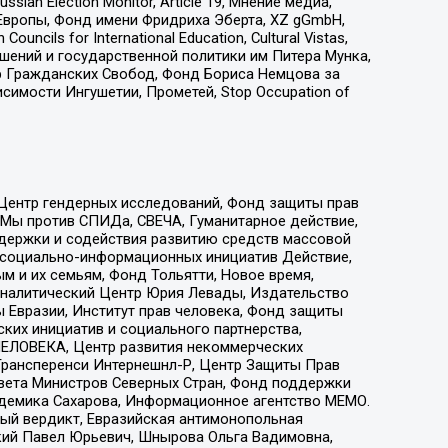
an Election Monitor, Article 19, Мнение медиа,
Европы, Фонд имени Фридриха Эберта, XZ gGmbH,
ls for International Education, Cultural Vistas,
ошений и государственной политики им Питера Мунка,
 Гражданских Свобод, Фонд Бориса Немцова за
имости Ингушетии, Прометей, Stop Occupation of
 Центр гендерных исследований, Фонд защиты прав
 Мы против СПИДа, СВЕЧА, Гуманитарное действие,
ддержки и содействия развитию средств массовой
р социально-информационных инициатив Действие,
 и их семьям, Фонд Тольятти, Новое время,
, Аналитический Центр Юрия Левады, Издательство
 Евразии, Институт прав человека, Фонд защиты
ких инициатив и социального партнерства,
ЕЛОВЕКА, Центр развития некоммерческих
 Трансперенси Интернешнл-Р, Центр Защиты Прав
овета Министров Северных Стран, Фонд поддержки
адемика Сахарова, Информационное агентство МЕМО.
ый вердикт, Евразийская антимонопольная
кий Павел Юрьевич, Шнырова Ольга Вадимовна,