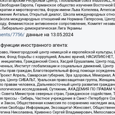
татарский Ресурсный Центр, Глобальный союз IndustriALL, Russi
 Свободная Европа, Германское общество изучения Восточной 
и и миротворчества, Форум имени Льва Копелева, American Counci
ое движение Антальи, Открытый диалог, Школа международных отн
Школа международных отношений им Нормана Патерсона, Центр
ду, Феминистское антивоенное сопротивление, Комитет независ
а, Либерально-демократическая Лига Украины
uments/7756/
данные на
13.05.2024
функции иностранного агента:
раво, Нижегородский центр немецкой и европейской культуры,
тики, Фонд борьбы с коррупцией, Альянс врачей, НАСИЛИЮ.НЕТ,
я инициатива, Гражданский Союз, Хасдей Ерушалаим, Центр по
юченных, Институт глобализации и социальных движений, Цент
ты прав граждан, Благотворительный фонд помощи осужденным
а, Проект Апрель, Самарская губерния, Эра здоровья, Мемориал
ера, Центр СИБАЛЬТ, Уральская правозащитная группа, Женщины
по правам человека, Дальневосточный центр развития гражданс
ологических исследований, Сутяжник, АКАДЕМИЯ ПО ПРАВАМ Ч
е Совета Министров северных стран, Гражданское содействие,
я прессы - Сибирь, Частное учреждение в Санкт-Петербурге С
 и Закон, Общественная комиссия по сохранению наследия ак
звития Свободы Информации, Экозащита!-Женсовет, Общественн
Регина Николаевна, Кривенко Сергей Владимирович, Милославс