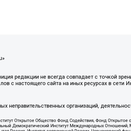
u»
ция редакции не всегда совпадает с точкой зрени
ов с настоящего сайта на иных ресурсах в сети И
ых неправительственных организаций, деятельнос
ститут Открытое Общество Фонд Содействия, Фонд Открытое 
альный Демократический Институт Международных Отношений,
тая Россия, Институт современной России, Черноморский фонд