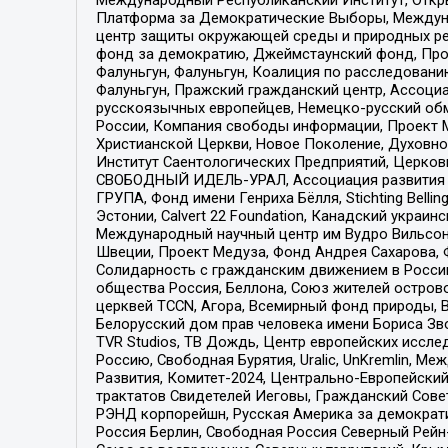
Платформа за Демократические Выборы, Междуна
центр защиты окружающей среды и природных ресу
фонд за демократию, Джеймстаунский фонд, Прож
Фалуньгун, Фалуньгун, Коалиция по расследован
Фалуньгун, Пражский гражданский центр, Ассоци
русскоязычных европейцев, Немецко-русский об
России, Компания свободы информации, Проект М
Христианской Церкви, Новое Поколение, Духовн
Институт Саентологических Предприятий, Церков
СВОБОДНЫЙ ИДЕЛЬ-УРАЛ, Ассоциация развития ж
ГРУПА, Фонд имени Генриха Бёлля, Stichting Bellin
Эстонии, Calvert 22 Foundation, Канадский укра
Международный научный центр им Вудро Вильсона
Швеции, Проект Медуза, Фонд Андрея Сахарова, Ф
Солидарность с гражданским движением в России 
общества Россия, Беллона, Союз жителей острово
церквей TCCN, Агора, Всемирный фонд природы, B
Белорусский дом прав человека имени Бориса Зво
TVR Studios, ТВ Дождь, Центр европейских иссл
Россию, Свободная Бурятия, Uralic, UnKremlin, 
Развития, Комитет-2024, Центрально-Европейски
трактатов Свидетелей Иеговы, Гражданский Совет
РЭНД корпорейшн, Русская Америка за демократи
Россия Берлин, Свободная Россия Северный Рейн-В