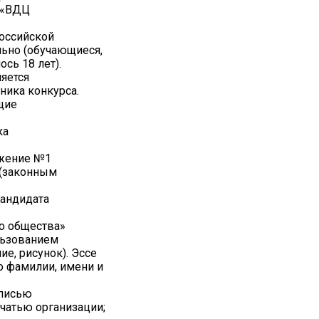
У «ВДЦ
оссийской
льно (обучающиеся,
сь 18 лет).
яется
ника конкурса.
щие
ка
ожение №1
 (законным
кандидата
го общества»
льзованием
е, рисунок). Эссе
о фамилии, имени и
дписью
чатью организации;