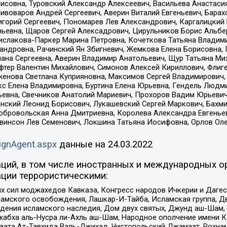
совна, Туровский Александр Алексеевич, Васильева Анастасия
Пивоваров Андрей Сергеевич, Аверин Виталий Евгеньевич, Бара
горий Сергеевич, Пономарев Лев Александрович, Каргалицкий 
ньевна, Щаров Сергей Алексадрович, Цирульников Борис Альбер
ислакова-Паркер Марина Петровна, Кочеткова Татьяна Владими
сандровна, Рачинский Ян Збигневич, Жемкова Елена Борисовна,
лана Сергеевна, Аверин Владимир Анатольевич, Щур Татьяна М
фтер Валентин Михайлович, Симонов Алексей Кириллович, Флиг
женова Светлана Куприяновна, Максимов Сергей Владимирович, 
кс Елена Владимировна, Буртина Елена Юрьевна, Гендель Людм
евна, Свечников Анатолий Мариевич, Прохоров Вадим Юрьевич
инский Леонид Борисович, Лукашевский Сергей Маркович, Бахм
Добровольская Анна Дмитриевна, Королева Александра Евгенье
евинсон Лев Семенович, Локшина Татьяна Иосифовна, Орлов Ол
ignAgent.aspx
данные на
24.03.2022
ций, в том числе иностранных и международных ор
ции террористическими:
ил моджахедов Кавказа, Конгресс народов Ичкерии и Дагеста
ламского освобождения, Лашкар-И-Тайба, Исламская группа, Дв
ения исламского наследия, Дом двух святых, Джунд аш-Шам, 
жабха аль-Нусра ли-Ахль аш-Шам, Народное ополчение имени К.
ата Ат-Тавхида Валь-Джихад, Чистопольский Джамаат, Рохнам