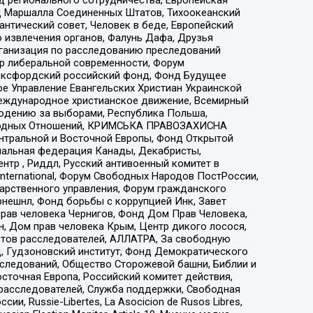
 Маршалла Соединенных Штатов, Тихоокеанский
нтический совет, Человек в беде, Европейский
 извлечения органов, Фалунь Дафа, Друзья
рганизация по расследованию преследований
тр либеральной современности, Форум
 Оксфордский российский фонд, Фонд Будущее
е Управление Евангельских Христиан Украинской
еждународное христианское движение, Всемирный
людению за выборами, Республика Польша,
народных Отношений, КРИМСЬКА ПРАВОЗАХИСНА
ы Центральной и Восточной Европы, Фонд Открытой
иональная федерация Канады, Декабристы,
тр , Риддл, Русский антивоенный комитет в
nternational, Форум Свободных Народов ПостРоссии,
дарственного управления, Форум гражданского
рнешнл, Фонд борьбы с коррупцией Инк, Завет
прав человека Чернигов, Фонд Дом Прав Человека,
н, Дом прав человека Крым, Центр дикого лосося,
стов расследователей, АЛЛАТРА, За свободную
д, Гудзоновский институт, Фонд Демократического
сследований, Общество Сторожевой башни, Библии и
сточная Европа, Российский комитет действия,
-расследователей, Служба поддержки, Свободная
 Russie-Libertes, La Asocicion de Rusos Libres,