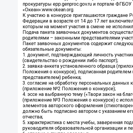
прокуратуры epp.genproc.gov.ru и портале ФГБО
«Океан»:www.okean.org.
К участию в конкурсе приглашаются граждане Р
Федерации в возрасте от 14 до 17 лет включите
которым на момент участия в смене не исполнило
Подача пакета заявочных документов осуществл
родителями – законными представителями участ
Пакет заявочных документов содержит следую
обязательные документы:
1. документ, подтверждающий личность участни
(свидетельство о рождении либо паспорт);
2. заявка-анкета установленного образца (прил
Положения о конкурсе), подписанная родителем
представителем) ребенка;
3. согласие на обработку персональных данных 
(приложение №2 Положения о конкурсе);
4. эссе на выбранную тему («Твори закон на бла
(приложение №3 Положения о конкурсе) с испо
элементов авторского оформления (стихотворени
должно быть подписано автором с указанием ег
отчества;
5. характеристика с места учебы, заверенная по
руководителя образовательной организации и пе