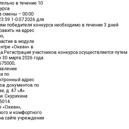
тельно в течение 10
урса.
а смены – 00:00
3:59 1-0.07.2026 для
ям победителя конкурса необходимо в течение 3 дней
равить на адрес
о,
частие в модуле
нтре «Океан» в
да.Регистрация участников конкурса осуществляется путем
30 марта 2026 года:
675000,
равление
и по
ктронный адрес
лов документов по
, д. 47 «А».
и: Скурихина
5014.
 «Океан»,
ого и комфортного
на сайте учреждения