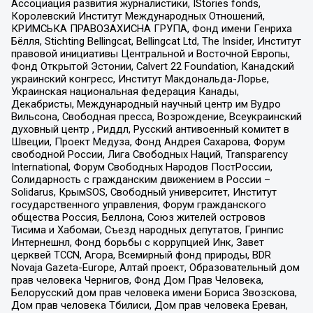
Ассоциация развития журналистики, IStories fonds,
Королевский Институт Международных Отношений,
КРИМСЬКА ПРАВОЗАХИСНА ГРУПА, Фонд имени Генриха
Бёлля, Stichting Bellingcat, Bellingcat Ltd, The Insider, Институт
правовой инициативы Центральной и Восточной Европы,
Фонд Открытой Эстонии, Calvert 22 Foundation, Канадский
украинский конгресс, Институт Макдональда-Лорье,
Украинская национальная федерация Канады,
Декабристы, Международный научный центр им Вудро
Вильсона, Свободная пресса, Возрождение, Всеукраинский
духовный центр , Риддл, Русский антивоенный комитет в
Швеции, Проект Медуза, Фонд Андрея Сахарова, Форум
свободной России, Лига Свободных Наций, Transparеncy
International, Форум Свободных Народов ПостРоссии,
Солидарность с гражданским движением в России –
Solidarus, КрымSOS, Свободный университет, Институт
государственного управления, Форум гражданского
общества Россия, Беллона, Союз жителей островов
Тисима и Хабомаи, Съезд народных депутатов, Гринпис
Интернешнл, Фонд борьбы с коррупцией Инк, Завет
церквей TCCN, Агора, Всемирный фонд природы, BDR
Novaja Gazeta-Europe, Алтай проект, Образовательный дом
прав человека Чернигов, Фонд Дом Прав Человека,
Белорусский дом прав человека имени Бориса Звозскова,
Дом прав человека Тбилиси, Дом прав человека Ереван,