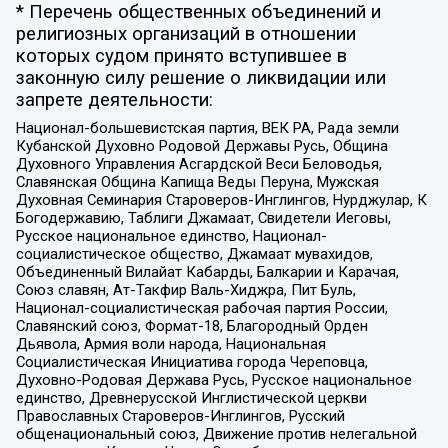
* Перечень общественных объединений и
религиозных организаций в отношении
которых судом принято вступившее в
законную силу решение о ликвидации или
запрете деятельности:
Национал-большевистская партия, ВЕК РА, Рада земли
Кубанской Духовно Родовой Державы Русь, Община
Духовного Управления Асгардской Веси Беловодья,
Славянская Община Капища Веды Перуна, Мужская
Духовная Семинария Староверов-Инглингов, Нурджулар, К
Богодержавию, Таблиги Джамаат, Свидетели Иеговы,
Русское национальное единство, Национал-
социалистическое общество, Джамаат мувахидов,
Объединенный Вилайат Кабарды, Балкарии и Карачая,
Союз славян, Ат-Такфир Валь-Хиджра, Пит Буль,
Национал-социалистическая рабочая партия России,
Славянский союз, Формат-18, Благородный Орден
Дьявола, Армия воли народа, Национальная
Социалистическая Инициатива города Череповца,
Духовно-Родовая Держава Русь, Русское национальное
единство, Древнерусской Инглистической церкви
Православных Староверов-Инглингов, Русский
общенациональный союз, Движение против нелегальной