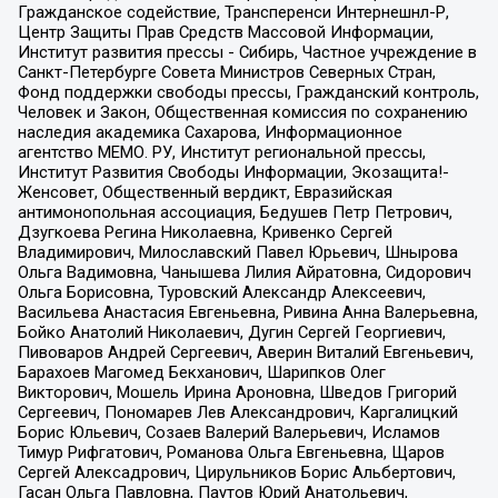
Гражданское содействие, Трансперенси Интернешнл-Р,
Центр Защиты Прав Средств Массовой Информации,
Институт развития прессы - Сибирь, Частное учреждение в
Санкт-Петербурге Совета Министров Северных Стран,
Фонд поддержки свободы прессы, Гражданский контроль,
Человек и Закон, Общественная комиссия по сохранению
наследия академика Сахарова, Информационное
агентство МЕМО. РУ, Институт региональной прессы,
Институт Развития Свободы Информации, Экозащита!-
Женсовет, Общественный вердикт, Евразийская
антимонопольная ассоциация, Бедушев Петр Петрович,
Дзугкоева Регина Николаевна, Кривенко Сергей
Владимирович, Милославский Павел Юрьевич, Шнырова
Ольга Вадимовна, Чанышева Лилия Айратовна, Сидорович
Ольга Борисовна, Туровский Александр Алексеевич,
Васильева Анастасия Евгеньевна, Ривина Анна Валерьевна,
Бойко Анатолий Николаевич, Дугин Сергей Георгиевич,
Пивоваров Андрей Сергеевич, Аверин Виталий Евгеньевич,
Барахоев Магомед Бекханович, Шарипков Олег
Викторович, Мошель Ирина Ароновна, Шведов Григорий
Сергеевич, Пономарев Лев Александрович, Каргалицкий
Борис Юльевич, Созаев Валерий Валерьевич, Исламов
Тимур Рифгатович, Романова Ольга Евгеньевна, Щаров
Сергей Алексадрович, Цирульников Борис Альбертович,
Гасан Ольга Павловна, Паутов Юрий Анатольевич,