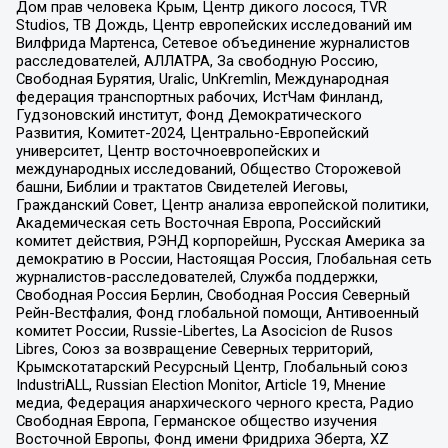
Дом прав человека Крым, Центр дикого лосося, TVR
Studios, ТВ Дождь, Центр европейских исследований им
Вилфрида Мартенса, Сетевое объединение журналистов
расследователей, АЛЛАТРА, За свободную Россию,
Свободная Бурятия, Uralic, UnKremlin, Международная
федерация транспортных рабочих, ИстЧам Финланд,
Гудзоновский институт, Фонд Демократического
Развития, Комитет-2024, Центрально-Европейский
университет, Центр восточноевропейских и
международных исследований, Общество Сторожевой
башни, Библии и трактатов Свидетелей Иеговы,
Гражданский Совет, Центр анализа европейской политики,
Академическая сеть Восточная Европа, Российский
комитет действия, РЭНД корпорейшн, Русская Америка за
демократию в России, Настоящая Россия, Глобальная сеть
журналистов-расследователей, Служба поддержки,
Свободная Россия Берлин, Свободная Россия Северный
Рейн-Вестфалия, Фонд глобальной помощи, Антивоенный
комитет России, Russie-Libertes, La Asocicion de Rusos
Libres, Союз за возвращение Северных территорий,
Крымскотатарский Ресурсный Центр, Глобальный союз
IndustriALL, Russian Election Monitor, Article 19, Мнение
медиа, Федерация анархического черного креста, Радио
Свободная Европа, Германское общество изучения
Восточной Европы, Фонд имени Фридриха Эберта, XZ