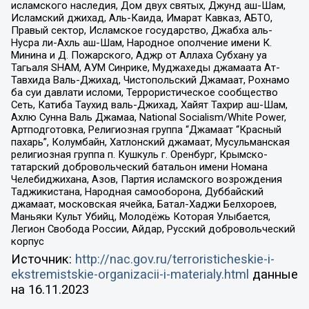
исламского наследия, Дом двух святых, Джунд аш-Шам,
Исламский джихад, Аль-Каида, Имарат Кавказ, АБТО,
Правый сектор, Исламское государство, Джабха аль-
Нусра ли-Ахль аш-Шам, Народное ополчение имени К.
Минина и Д. Пожарского, Аджр от Аллаха Субхану уа
Тагьаля SHAM, АУМ Синрике, Муджахеды джамаата Ат-
Тавхида Валь-Джихад, Чистопольский Джамаат, Рохнамо
ба суи давлати исломи, Террористическое сообщество
Сеть, Катиба Таухид валь-Джихад, Хайят Тахрир аш-Шам,
Ахлю Сунна Валь Джамаа, National Socialism/White Power,
Артподготовка, Религиозная группа “Джамаат “Красный
пахарь”, Колумбайн, Хатлонский джамаат, Мусульманская
религиозная группа п. Кушкуль г. Оренбург, Крымско-
татарский добровольческий батальон имени Номана
Челебиджихана, Азов, Партия исламского возрождения
Таджикистана, Народная самооборона, Дуббайский
джамаат, московская ячейка, Батал-Хаджи Белхороев,
Маньяки Культ Убийц, Молодёжь Которая Улыбается,
Легион Свобода России, Айдар, Русский добровольческий
корпус
Источник:
http://nac.gov.ru/terroristicheskie-i-
ekstremistskie-organizacii-i-materialy.html
данные
на
16.11.2023