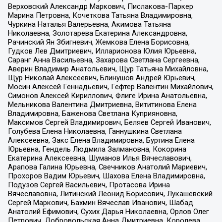
Верховский Александр Маркович, Пислакова-Паркер
Марина Петровна, Кочеткова Татьяна Владимировна,
Чуркина Наталья Валерьевна, Акимова Татьяна
Николаевна, Золотарева Екатерина Александровна,
Рачинский Ян Збигневич, Жемкова Елена Борисовна,
Гудков Лев Дмитриевич, Илларионова Юлия Юрьевна,
Саранг Анна Васильевна, Захарова Светлана Сергеевна,
Аверин Владимир Анатольевич, Щур Татьяна Михайловна,
Щур Николай Алексеевич, Блинушов Андрей Юрьевич,
Мосин Алексей Геннадьевич, Гефтер Валентин Михайлович,
Симонов Алексей Кириллович, Флиге Ирина Анатольевна,
Мельникова Валентина Дмитриевна, Вититинова Елена
Владимировна, Баженова Светлана Куприяновна,
Максимов Сергей Владимирович, Беляев Сергей Иванович,
Голубева Елена Николаевна, Ганнушкина Светлана
Алексеевна, Закс Елена Владимировна, Буртина Елена
Юрьевна, Гендель Людмила Залмановна, Кокорина
Екатерина Алексеевна, Шуманов Илья Вячеславович,
Арапова Галина Юрьевна, Свечников Анатолий Мариевич,
Прохоров Вадим Юрьевич, Шахова Елена Владимировна,
Подузов Сергей Васильевич, Протасова Ирина
Вячеславовна, Литинский Леонид Борисович, Лукашевский
Сергей Маркович, Бахмин Вячеслав Иванович, Шабад
Анатолий Ефимович, Сухих Дарья Николаевна, Орлов Олег
Петрович, Добровольская Анна Дмитриевна, Королева