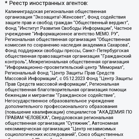
* Реестр иностранных агентов:
Калининградская региональная общественная организация "Экозащита!-Женсовет", Фонд содействия защите прав и свобод граждан "Общественный вердикт", Фонд "Институт Развития Свободы Информации", Частное учреждение "Информационное агентство МЕМО. РУ", Региональная общественная организация "Общественная комиссия по сохранению наследия академика Сахарова", Фонд поддержки свободы прессы, Санкт-Петербургская общественная правозащитная организация "Гражданский контроль", Межрегиональная общественная организация "Информационно-просветительский центр "Мемориал", Региональный Фонд "Центр Защиты Прав Средств Массовой Информации", с 05.12.2023 Фонд "Центр Защиты Прав Средств массовой информации", Региональная общественная благотворительная организация помощи беженцам и мигрантам "Гражданское содействие", Негосударственное образовательное учреждение дополнительного профессионального образования (повышение квалификации) специалистов "АКАДЕМИЯ ПО ПРАВАМ ЧЕЛОВЕКА", Свердловская региональная общественная организация "Сутяжник", Автономная некоммерческая организация "Центр независимых социологических исследований", Союз общественных объединений "Российский исследовательский центр по правам человека", Региональное общественное учреждение научно-информационный центр "МЕМОРИАЛ", Некоммерческая организация "Фонд защиты гласности", Автономная некоммерческая организация "Институт прав человека", Городская общественная организация "Екатеринбургское общество "МЕМОРИАЛ", Городская общественная организация "Рязанское историко-просветительское и правозащитное общество "Мемориал" (Рязанский Мемориал), Челябинский региональный орган общественной самодеятельности – женское общественное объединение "Женщины Евразии", Челябинский региональный орган общественной самодеятельности "Уральская правозащитная группа", Фонд содействия защите здоровья и социальной справедливости имени Андрея Рылькова, Автономная Некоммерческая Организация "Аналитический Центр Юрия Левады", Автономная некоммерческая организация социальной поддержки населения "Проект Апрель", Региональная общественная организация помощи женщинам и детям, находящимся в кризисной ситуации "Информационно-методический центр "Анна", Фонд содействия развитию массовых коммуникаций и правовому просвещению "Так-так-Так", Фонд содействия устойчивому развитию "Серебряная тайга", Свердловский региональный общественный фонд социальных проектов "Новое время", "Idel.Реалии", Кавказ.Реалии, Крым.Реалии, Телеканал Настоящее Время, Татаро-башкирская служба Радио Свобода (Azatliq Radiosi), Радио Свободная Европа/Радио Свобода (PCE/PC), "Сибирь.Реалии", "Фактограф", Благотворительный фонд помощи осужденным и их семьям, Автономная некоммерческая организация "Институт глобализации и социальных движений", Фонд "В защиту прав заключенных", Частное учреждение "Центр поддержки и содействия развитию средств массовой информации", Пензенский региональный общественный благотворительный фонд "Гражданский союз", "Север.Реалии", Некоммерческая организация Фонд "Правовая инициатива", Общество с ограниченной ответственностью "Радио Свободная Европа/Радио Свобода", Чешское информационное агентство "MEDIUM-ORIENT", Красноярская региональная общественная организация "Мы против СПИДа", Камалягин Денис Николаевич, Маркелов Сергей Евгеньевич, Пономарев Лев Александрович, Савицкая Людмила Алексеевна, Автономная некоммерческая организация "Центр по работе с проблемой насилия "НАСИЛИЮ.НЕТ", Межрегиональный профессиональный союз работников здравоохранения "Альянс врачей", Юридическое лицо, зарегистрированное в Латвийской Республике, SIA "Medusa Project" (регистрационный номер 40103797863, дата регистрации 10.06.2014), Некоммерческая организация "Фонд по борьбе с коррупцией", Автономная некоммерческая организация "Институт права и публичной политики", Баданин Роман Сергеевич, Гликин Максим Александрович, Железнова Мария Михайловна, Лукьянова Юлия Сергеевна, Маетная Елизавета Витальевна, Маняхин Петр Борисович, Чуракова Ольга Владимировна, Ярош Юлия Петровна, Юридическое лицо "The Insider SIA", зарегистрированное в Риге, Латвийская Республика (дата регистрации 26.06.2015), являющееся администратором доменного имени интернет-издания "The Insider SIA", https://theins.ru, Постернак Алексей Евгеньевич, Рубин Михаил Аркадьевич, Анин Роман Александрович, Юридическое лицо Istories fonds, зарегистрированное в Латвийской Республике (регистрационный номер 50008295751, дата регистрации 24.02.2020), Великовский Дмитрий Александрович, Долинина Ирина Николаевна, Мароховская Алеся Алексеевна, Шлейнов Роман Юрьевич, Шмагун Олеся Валентиновна, Общество с ограниченной ответственностью "Альтаир 2021", Общество с ограниченной ответственностью "Вега 2021", Общество с ограниченной ответственностью "Главный редактор 2021", Общество с ограниченной ответственностью "Ромашки монолит", Важенков Артем Валерьевич, Ивановская областная общественная организация "Центр гендерных исследований", Гурман Юрий Альбертович, Медиапроект "ОВД-Инфо", Егоров Владимир Владимирович, Жилинский Владимир Александрович, Общество с ограниченной ответственностью "ЗП", Иванова София Юрьевна, Карезина Инна Павловна, Кильтау Екатерина Викторовна, Петров Алексей Викторович, Пискунов Сергей Евгеньевич, Смирнов Сергей Сергеевич, Тихонов Михаил Сергеевич, Общество с ограниченной ответственностью "ЖУРНАЛИСТ-ИНОСТРАННЫЙ АГЕНТ", Арапова Галина Юрьевна, Вольтская Татьяна Анатольевна, Американская компания "Mason G.E.S. Anonymous Foundation" (США), являющаяся владельцем интернет-издания https://mnews.world/, Компания "Stichting Bellingcat", зарегистрированная в Нидерландах (дата регистрации 11.07.2018), Захаров Андрей Вячеславович, Клепиковская Екатерина Дмитриевна, Общество с ограниченной ответственностью "МЕМО", Перл Роман Александрович, Симонов Евгений Алексеевич, Соловьева Елена Анатольевна, Сотников Даниил Владимирович, Сурначева Елизавета Дмитриевна, Автономная некоммерческая организация по защите прав человека и информированию населения "Якутия – Наше Мнение", Общество с ограниченной ответственностью "Москоу диджитал медиа", с 26.01.2023 Общество с ограниченной ответственностью "Чайка Белые сады", Ветошкина Валерия Валерьевна, Заговора Максим Александрович, Межрегиональное общественное движение "Российская ЛГБТ - сеть", Оленичев Максим Владимирович, Павлов Иван Юрьевич, Скворцова Елена Сергеевна, Общество с ограниченной ответственностью "Как бы инагент", Кочетков Игорь Викторович, Общество с ограниченной ответственностью "Честные выборы", Еланчик Олег Александрович, Общество с ограниченной ответственностью "Нобелевский призыв", Гималова Регина Эмилевна, Григорьев Андрей Валерьевич, Григорьева Алина Александровна, Ассоциация по содействию защите прав призывников, альтернативнослужащих и военнослужащих "Правозащитная группа "Гражданин.Армия.Право", Хисамова Регина Фаритовна, Автономная некоммерческая организация по реализации социально-правовых программ "Лилит", Дальневосточное общественное движение "Маяк", Санкт-Петербургская ЛГБТ-инициативная группа "Выход", Инициативная группа ЛГБТ+ "Реверс", Алексеев Андрей Викторович, Бекбулатова Таисия Львовна, Беляев Иван Михайлович, Владыкина Елена Сергеевна, Гельман Марат Александрович, Никульшина Вероника Юрьевна, Толоконникова Надежда Андреевна, Шендерович Виктор Анатольевич, Общество с ограниченной ответственностью "Данное сообщение", Общество с ограниченной ответственностью Издательский дом "Новая глава", Айнбиндер Александра Александровна, Московский комьюнити-центр для ЛГБТ+инициатив, Благотворительный фонд развития филантропии, Deutsche Welle (Германия, Kurt-Schumacher-Strasse 3, 53113 Bonn), Борзунова Мария Михайловна, Воробьев Виктор Викторович, Голубева Анна Львовна, Константинова Алла Михайловна, Малкова Ирина Владимировна, Мурадов Мурад Абдулгалимович, Осетинская Елизавета Николаевна, Понасенков Евгений Николаевич, Ганапольский Матвей Юрьевич, Киселев Евгений Алексеевич, Борухович Ирина Григорьевна, Дремин Иван Тимофеевич, Дубровский Дмитрий Викторович, Красноярская региональная общественная организация поддержки и развития альтернативных образовательных технологий и межкультурных коммуникаций "ИНТЕРРА", Маяковская Екатерина Алексеевна, Фейгин Марк Захарович, Филимонов Андрей Викторович, Дзугкоева Регина Николаевна, Доброхотов Роман Александрович, Дудь Юрий Александрович, Елкин Сергей Владимирович, Кругликов Кирилл Игоревич, Сабунаева Мария Леонидовна, Семенов Алексей Владимирович, Шаинян Карен Багратович, Шульман Екатерина Михайловна, Асафьев Артур Валерьевич, Вахштайн Виктор Семенович, Венедиктов Алексей Алексеевич, Лушникова Екатерина Евгеньевна, Волков Леонид Михайлович, Невзоров Александр Глебович, Пархоменко Сергей Борисович, Сироткин Ярослав Николаевич, Кара-Мурза Владимир Владимирович, Баранова Наталья Владимировна, Гозман Леонид Яковлевич, Кагарлицкий Борис Юльевич, Климарев Михаил Валерьевич, Милов Владимир Станиславович, Автономная некоммерческая организация Краснодарский центр современного искусства "Типография", Моргенштерн Алишер Тагирович, Соболь Любовь Эдуардовна, Общество с ограниченной ответственностью "ЛИЗА НОРМ", Каспаров Гарри Кимович, Ходорковский Михаил Борисович, Общество с ограниченной ответственностью "Апрельские тезисы", Данилович Ирина Брониславовна, Кашин Олег Владимирович, Петров Николай Владимирович, Пивоваров Алексей Владимирович, Соколов Михаил Владимирович, Цветкова Юлия Владимировна, Чичваркин Евгений Александрович, Комитет против пыток/Команда против пыток, Общество с ограниченной ответственностью "Первый научный", Общество с ограниченной ответственностью "Вертолет и ко", Белоцерковская Вероника Борисовна, Кац Максим Евгеньевич, Лазарева Татьяна Юрьевна, Шаведдинов Руслан Табризович, Яшин Илья Валерьевич, Общество с ограниченной ответственностью "Иноагент ААВ", Алешковский Дмитрий Петрович, Альбац Евгения Марковна, Быков Дмитрий Львович, Галямина Юлия Евгеньевна, Лойко Сергей Леонидович, Мартынов Кирилл Константинович, Медведев Сергей Александрович, Крашенинников Федор Геннадиевич, Гордеева Катерина Вл