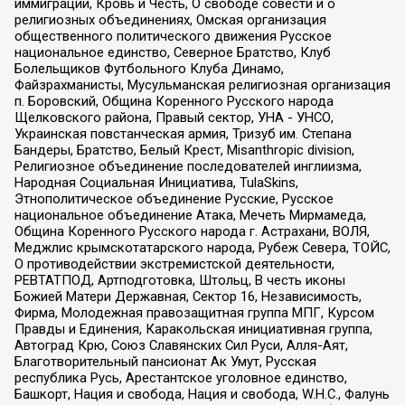
иммиграции, Кровь и Честь, О свободе совести и о
религиозных объединениях, Омская организация
общественного политического движения Русское
национальное единство, Северное Братство, Клуб
Болельщиков Футбольного Клуба Динамо,
Файзрахманисты, Мусульманская религиозная организация
п. Боровский, Община Коренного Русского народа
Щелковского района, Правый сектор, УНА - УНСО,
Украинская повстанческая армия, Тризуб им. Степана
Бандеры, Братство, Белый Крест, Misanthropic division,
Религиозное объединение последователей инглиизма,
Народная Социальная Инициатива, TulaSkins,
Этнополитическое объединение Русские, Русское
национальное объединение Атака, Мечеть Мирмамеда,
Община Коренного Русского народа г. Астрахани, ВОЛЯ,
Меджлис крымскотатарского народа, Рубеж Севера, ТОЙС,
О противодействии экстремистской деятельности,
РЕВТАТПОД, Артподготовка, Штольц, В честь иконы
Божией Матери Державная, Сектор 16, Независимость,
Фирма, Молодежная правозащитная группа МПГ, Курсом
Правды и Единения, Каракольская инициативная группа,
Автоград Крю, Союз Славянских Сил Руси, Алля-Аят,
Благотворительный пансионат Ак Умут, Русская
республика Русь, Арестантское уголовное единство,
Башкорт, Нация и свобода, Нация и свобода, W.H.С., Фалунь