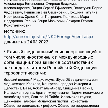
Александра Евгеньевна, Смирнов Владимир
Александрович, Вицин Сергей Ефимович, Золотухин Борис
Андреевич, Левинсон Лев Семенович, Локшина Татьяна
Иосифовна, Орлов Олег Петрович, Полякова Мара
Федоровна, Резник Генри Маркович, Захаров Герман
Константинович
Источник:
http://unro.minjust.ru/NKOForeignAgent.aspx
данные на
24.03.2022
* Единый федеральный список организаций, в
том числе иностранных и международных
организаций, признанных в соответствии с
законодательством Российской Федерации
террористическими:
Высший военный Маджлисуль Шура Объединенных сил
моджахедов Кавказа, Конгресс народов Ичкерии и
Дагестана, База, Асбат аль-Ансар, Священная война,
Исламская группа, Братья-мусульмане, Партия исламского
освобождения, Лашкар-И-Тайба, Исламская группа,
Движение Талибан, Исламская партия Туркестана,
Общество социальных реформ, Общество возрождения