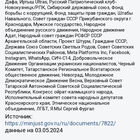
Дафа, Иртыш Ultras, Русский Патриотический клуб-
Новокузнецк/РПК, Сибирский державный союз, Фонд
борьбы с коррупцией, Фонд защиты прав граждан, Штабы
Навального, Совет граждан СССР Прикубанского округа г.
Краснодара, Мужское государство, Народное
объединение русского движения, Народное движение
Адат, Народный совет граждан РСФСР СССР
Архангельской области, Проект Штурм, Граждане СССР,
Держава Союз Советских Светлых Родов, Совет Советских
Социалистических Районов, Meta Platforms Inc, Facebook,
Instagram, WhatsApp, СИЧ-С14, Добровольческое
Движение Организации украинских националистов, Черный
Комитет, Татарстанское Региональное Всетатарское
общественное движение, Невоград, Молодежное
Демократическое Движение Весна, Верховный Совет
Татарской Автономной Советской Социалистической
Республики, Конгресс ойрат-калмыцкого народа,
Исполнительный комитет совета народных депутатов
Красноярского края, Этническое национальное
объединение, ЛГБТ, Я.МЫ Сергей Фургал
Источник:
https://minjust.gov.ru/ru/documents/7822/
данные на
03.05.2024