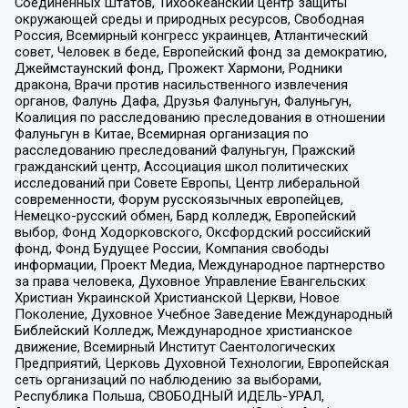
Соединенных Штатов, Тихоокеанский центр защиты
окружающей среды и природных ресурсов, Свободная
Россия, Всемирный конгресс украинцев, Атлантический
совет, Человек в беде, Европейский фонд за демократию,
Джеймстаунский фонд, Прожект Хармони, Родники
дракона, Врачи против насильственного извлечения
органов, Фалунь Дафа, Друзья Фалуньгун, Фалуньгун,
Коалиция по расследованию преследования в отношении
Фалуньгун в Китае, Всемирная организация по
расследованию преследований Фалуньгун, Пражский
гражданский центр, Ассоциация школ политических
исследований при Совете Европы, Центр либеральной
современности, Форум русскоязычных европейцев,
Немецко-русский обмен, Бард колледж, Европейский
выбор, Фонд Ходорковского, Оксфордский российский
фонд, Фонд Будущее России, Компания свободы
информации, Проект Медиа, Международное партнерство
за права человека, Духовное Управление Евангельских
Христиан Украинской Христианской Церкви, Новое
Поколение, Духовное Учебное Заведение Международный
Библейский Колледж, Международное христианское
движение, Всемирный Институт Саентологических
Предприятий, Церковь Духовной Технологии, Европейская
сеть организаций по наблюдению за выборами,
Республика Польша, СВОБОДНЫЙ ИДЕЛЬ-УРАЛ,