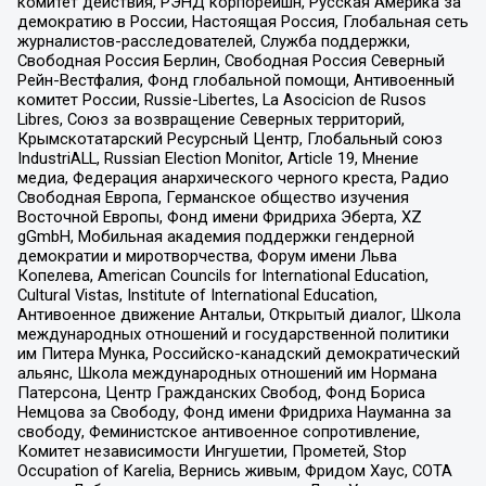
комитет действия, РЭНД корпорейшн, Русская Америка за
демократию в России, Настоящая Россия, Глобальная сеть
журналистов-расследователей, Служба поддержки,
Свободная Россия Берлин, Свободная Россия Северный
Рейн-Вестфалия, Фонд глобальной помощи, Антивоенный
комитет России, Russie-Libertes, La Asocicion de Rusos
Libres, Союз за возвращение Северных территорий,
Крымскотатарский Ресурсный Центр, Глобальный союз
IndustriALL, Russian Election Monitor, Article 19, Мнение
медиа, Федерация анархического черного креста, Радио
Свободная Европа, Германское общество изучения
Восточной Европы, Фонд имени Фридриха Эберта, XZ
gGmbH, Мобильная академия поддержки гендерной
демократии и миротворчества, Форум имени Льва
Копелева, American Councils for International Education,
Cultural Vistas, Institute of International Education,
Антивоенное движение Антальи, Открытый диалог, Школа
международных отношений и государственной политики
им Питера Мунка, Российско-канадский демократический
альянс, Школа международных отношений им Нормана
Патерсона, Центр Гражданских Свобод, Фонд Бориса
Немцова за Свободу, Фонд имени Фридриха Науманна за
свободу, Феминистское антивоенное сопротивление,
Комитет независимости Ингушетии, Прометей, Stop
Occupation of Karelia, Вернись живым, Фридом Хаус, СОТА