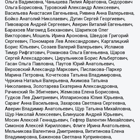
Ольга Вадимовна, Чанышева Лилия Айратовна, Сидорович
Ольга Борисовна, Туровский Александр Алексеевич,
Васильева Анастасия Евгеньевна, Ривина Анна Валерьевна,
Бойко Анатолий Николаевич, Дугин Сергей Георгиевич,
Пивоваров Андрей Сергеевич, Аверин Виталий Евгеньевич,
Барахоев Магомед Бекханович, Шарипков Олег
Викторович, Мошель Ирина Ароновна, Шведов Григорий
Сергеевич, Пономарев Лев Александрович, Каргалицкий
Борис Юльевич, Созаев Валерий Валерьевич, Исламов
Тимур Рифгатович, Романова Ольга Евгеньевна, Щаров
Сергей Алексадрович, Цирульников Борис Альбертович,
Гасан Ольга Павловна, Паутов Юрий Анатольевич,
Верховский Александр Маркович, Пислакова-Паркер
Марина Петровна, Кочеткова Татьяна Владимировна,
Чуркина Наталья Валерьевна, Акимова Татьяна
Николаевна, Золотарева Екатерина Александровна,
Рачинский Ян Збигневич, Жемкова Елена Борисовна,
Гудков Лев Дмитриевич, Илларионова Юлия Юрьевна,
Саранг Анна Васильевна, Захарова Светлана Сергеевна,
Аверин Владимир Анатольевич, Щур Татьяна Михайловна,
Щур Николай Алексеевич, Блинушов Андрей Юрьевич,
Мосин Алексей Геннадьевич, Гефтер Валентин Михайлович,
Симонов Алексей Кириллович, Флиге Ирина Анатольевна,
Мельникова Валентина Дмитриевна, Вититинова Елена
Владимировна, Баженова Светлана Куприяновна,