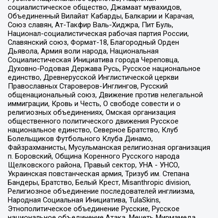
социалистическое общество, Джамаат мувахидов,
Объединенный Вилайат Кабарды, Балкарии и Карачая,
Союз славян, Ат-Такфир Валь-Хиджра, Пит Буль,
Национал-социалистическая рабочая партия России,
Славянский союз, Формат-18, Благородный Орден
Дьявола, Армия воли народа, Национальная
Социалистическая Инициатива города Череповца,
Духовно-Родовая Держава Русь, Русское национальное
единство, Древнерусской Инглистической церкви
Православных Староверов-Инглингов, Русский
общенациональный союз, Движение против нелегальной
иммиграции, Кровь и Честь, О свободе совести и о
религиозных объединениях, Омская организация
общественного политического движения Русское
национальное единство, Северное Братство, Клуб
Болельщиков Футбольного Клуба Динамо,
Файзрахманисты, Мусульманская религиозная организация
п. Боровский, Община Коренного Русского народа
Щелковского района, Правый сектор, УНА - УНСО,
Украинская повстанческая армия, Тризуб им. Степана
Бандеры, Братство, Белый Крест, Misanthropic division,
Религиозное объединение последователей инглиизма,
Народная Социальная Инициатива, TulaSkins,
Этнополитическое объединение Русские, Русское
национальное объединение Атака, Мечеть Мирмамеда,