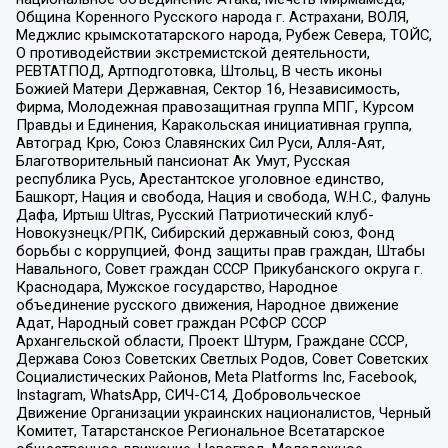
Община Коренного Русского народа г. Астрахани, ВОЛЯ,
Меджлис крымскотатарского народа, Рубеж Севера, ТОЙС,
О противодействии экстремистской деятельности,
РЕВТАТПОД, Артподготовка, Штольц, В честь иконы
Божией Матери Державная, Сектор 16, Независимость,
Фирма, Молодежная правозащитная группа МПГ, Курсом
Правды и Единения, Каракольская инициативная группа,
Автоград Крю, Союз Славянских Сил Руси, Алля-Аят,
Благотворительный пансионат Ак Умут, Русская
республика Русь, Арестантское уголовное единство,
Башкорт, Нация и свобода, Нация и свобода, W.H.С., Фалунь
Дафа, Иртыш Ultras, Русский Патриотический клуб-
Новокузнецк/РПК, Сибирский державный союз, Фонд
борьбы с коррупцией, Фонд защиты прав граждан, Штабы
Навального, Совет граждан СССР Прикубанского округа г.
Краснодара, Мужское государство, Народное
объединение русского движения, Народное движение
Адат, Народный совет граждан РСФСР СССР
Архангельской области, Проект Штурм, Граждане СССР,
Держава Союз Советских Светлых Родов, Совет Советских
Социалистических Районов, Meta Platforms Inc, Facebook,
Instagram, WhatsApp, СИЧ-С14, Добровольческое
Движение Организации украинских националистов, Черный
Комитет, Татарстанское Региональное Всетатарское