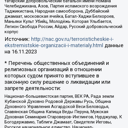
татарский добровольческий батальон имени Номана
Челебиджихана, Азов, Партия исламского возрождения
Таджикистана, Народная самооборона, Дуббайский
джамаат, московская ячейка, Батал-Хаджи Белхороев,
Маньяки Культ Убийц, Молодёжь Которая Улыбается,
Легион Свобода России, Айдар, Русский добровольческий
корпус
Источник:
http://nac.gov.ru/terroristicheskie-i-
ekstremistskie-organizacii-i-materialy.html
данные
на
16.11.2023
* Перечень общественных объединений и
религиозных организаций в отношении
которых судом принято вступившее в
законную силу решение о ликвидации или
запрете деятельности:
Национал-большевистская партия, ВЕК РА, Рада земли
Кубанской Духовно Родовой Державы Русь, Община
Духовного Управления Асгардской Веси Беловодья,
Славянская Община Капища Веды Перуна, Мужская
Духовная Семинария Староверов-Инглингов, Нурджулар, К
Богодержавию, Таблиги Джамаат, Свидетели Иеговы,
Русское национальное единство, Национал-