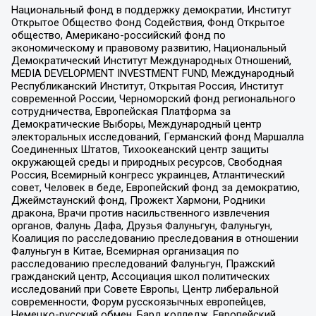
Национальный фонд в поддержку демократии, Институт
Открытое Общество Фонд Содействия, Фонд Открытое
общество, Американо-российский фонд по
экономическому и правовому развитию, Национальный
Демократический Институт Международных Отношений,
MEDIA DEVELOPMENT INVESTMENT FUND, Международный
Республиканский Институт, Открытая Россия, Институт
современной России, Черноморский фонд регионального
сотрудничества, Европейская Платформа за
Демократические Выборы, Международный центр
электоральных исследований, Германский фонд Маршалла
Соединенных Штатов, Тихоокеанский центр защиты
окружающей среды и природных ресурсов, Свободная
Россия, Всемирный конгресс украинцев, Атлантический
совет, Человек в беде, Европейский фонд за демократию,
Джеймстаунский фонд, Прожект Хармони, Родники
дракона, Врачи против насильственного извлечения
органов, Фалунь Дафа, Друзья Фалуньгун, Фалуньгун,
Коалиция по расследованию преследования в отношении
Фалуньгун в Китае, Всемирная организация по
расследованию преследований Фалуньгун, Пражский
гражданский центр, Ассоциация школ политических
исследований при Совете Европы, Центр либеральной
современности, Форум русскоязычных европейцев,
Немецко-русский обмен, Бард колледж, Европейский