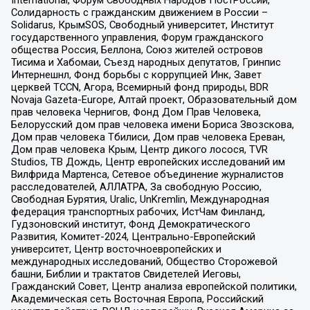
International, Форум Свободных Народов ПостРоссии,
Солидарность с гражданским движением в России –
Solidarus, КрымSOS, Свободный университет, Институт
государственного управления, Форум гражданского
общества Россия, Беллона, Союз жителей островов
Тисима и Хабомаи, Съезд народных депутатов, Гринпис
Интернешнл, Фонд борьбы с коррупцией Инк, Завет
церквей TCCN, Агора, Всемирный фонд природы, BDR
Novaja Gazeta-Europe, Алтай проект, Образовательный дом
прав человека Чернигов, Фонд Дом Прав Человека,
Белорусский дом прав человека имени Бориса Звозскова,
Дом прав человека Тбилиси, Дом прав человека Ереван,
Дом прав человека Крым, Центр дикого лосося, TVR
Studios, ТВ Дождь, Центр европейских исследований им
Вилфрида Мартенса, Сетевое объединение журналистов
расследователей, АЛЛАТРА, За свободную Россию,
Свободная Бурятия, Uralic, UnKremlin, Международная
федерация транспортных рабочих, ИстЧам Финланд,
Гудзоновский институт, Фонд Демократического
Развития, Комитет-2024, Центрально-Европейский
университет, Центр восточноевропейских и
международных исследований, Общество Сторожевой
башни, Библии и трактатов Свидетелей Иеговы,
Гражданский Совет, Центр анализа европейской политики,
Академическая сеть Восточная Европа, Российский