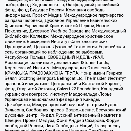
выбор, Фонд Ходорковского, Оксфордский российский
фонд, Фонд Будущее России, Компания свободы
информации, Проект Медиа, Международное партнерство
за права человека, Духовное Управление Евангельских
Христиан Украинской Христианской Церкви, Новое
Поколение, Духовное Учебное Заведение Международный
Библейский Колледж, Международное христианское
движение, Всемирный Институт Саентологических
Предприятий, Церковь Духовной Технологии, Европейская
сеть организаций по наблюдению за выборами,
Республика Польша, СВОБОДНЫЙ ИДЕЛЬ-УРАЛ,
Ассоциация развития журналистики, IStories fonds,
Королевский Институт Международных Отношений,
КРИМСЬКА ПРАВОЗАХИСНА ГРУПА, Фонд имени Генриха
Бёлля, Stichting Bellingcat, Bellingcat Ltd, The Insider, Институт
правовой инициативы Центральной и Восточной Европы,
Фонд Открытой Эстонии, Calvert 22 Foundation, Канадский
украинский конгресс, Институт Макдональда-Лорье,
Украинская национальная федерация Канады,
Декабристы, Международный научный центр им Вудро
Вильсона, Свободная пресса, Возрождение, Всеукраинский
духовный центр , Риддл, Русский антивоенный комитет в
Швеции, Проект Медуза, Фонд Андрея Сахарова, Форум
свободной России, Лига Свободных Наций, Transparеncy