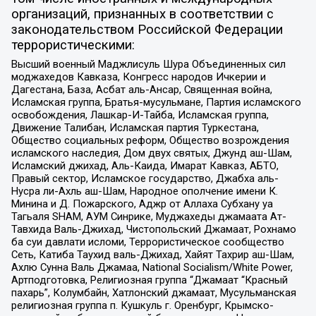
организаций, признанных в соответствии с
законодательством Российской Федерации
террористическими:
Высший военный Маджлисуль Шура Объединенных сил
моджахедов Кавказа, Конгресс народов Ичкерии и
Дагестана, База, Асбат аль-Ансар, Священная война,
Исламская группа, Братья-мусульмане, Партия исламского
освобождения, Лашкар-И-Тайба, Исламская группа,
Движение Талибан, Исламская партия Туркестана,
Общество социальных реформ, Общество возрождения
исламского наследия, Дом двух святых, Джунд аш-Шам,
Исламский джихад, Аль-Каида, Имарат Кавказ, АБТО,
Правый сектор, Исламское государство, Джабха аль-
Нусра ли-Ахль аш-Шам, Народное ополчение имени К.
Минина и Д. Пожарского, Аджр от Аллаха Субхану уа
Тагьаля SHAM, АУМ Синрике, Муджахеды джамаата Ат-
Тавхида Валь-Джихад, Чистопольский Джамаат, Рохнамо
ба суи давлати исломи, Террористическое сообщество
Сеть, Катиба Таухид валь-Джихад, Хайят Тахрир аш-Шам,
Ахлю Сунна Валь Джамаа, National Socialism/White Power,
Артподготовка, Религиозная группа “Джамаат “Красный
пахарь”, Колумбайн, Хатлонский джамаат, Мусульманская
религиозная группа п. Кушкуль г. Оренбург, Крымско-