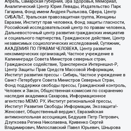
Апрель, Самарская губерния, Эра здоровья, Мемориал,
Аналитический Центр Юрия Левады, Издательство Парк
Гагарина, Фонд имени Андрея Рылькова, Сфера, Центр
СИБАЛЬТ, Уральская правозащитная группа, Женщины
Евразии, Институт прав человека, Фонд защиты гласности,
Российский исследовательский центр по правам человека,
Дальневосточный центр развития гражданских инициатив
и социального партнерства, Гражданское действие, Центр
независимых социологических исследований, Сутяжник,
АКАДЕМИЯ ПО ПРАВАМ ЧЕЛОВЕКА, Центр развития
некоммерческих организаций, Частное учреждение в
Калининграде Совета Министров северных стран,
Гражданское содействие, Трансперенси Интернешнл-Р,
Центр Защиты Прав Средств Массовой Информации,
Институт развития прессы - Сибирь, Частное учреждение в
Санкт-Петербурге Совета Министров Северных Стран,
Фонд поддержки свободы прессы, Гражданский контроль,
Человек и Закон, Общественная комиссия по сохранению
наследия академика Сахарова, Информационное
агентство МЕМО. РУ, Институт региональной прессы,
Институт Развития Свободы Информации, Экозащита!-
Женсовет, Общественный вердикт, Евразийская
антимонопольная ассоциация, Бедушев Петр Петрович,
Дзугкоева Регина Николаевна, Кривенко Сергей
Владимирович, Милославский Павел Юрьевич, Шнырова