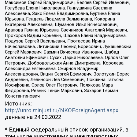
Максимов Сергей Владимирович, Беляев Сергей Иванович,
Голубева Елена Николаевна, Ганнушкина Светлана
Алексеевна, Закс Елена Владимировна, Буртина Елена
Юрьевна, Гендель Людмила Залмановна, Кокорина
Екатерина Алексеевна, Шуманов Илья Вячеславович,
Арапова Галина Юрьевна, Свечников Анатолий Мариевич,
Прохоров Вадим Юрьевич, Шахова Елена Владимировна,
Подузов Сергей Васильевич, Протасова Ирина
Вячеславовна, Литинский Леонид Борисович, Лукашевский
Сергей Маркович, Бахмин Вячеслав Иванович, Шабад
Анатолий Ефимович, Сухих Дарья Николаевна, Орлов Олег
Петрович, Добровольская Анна Дмитриевна, Королева
Александра Евгеньевна, Смирнов Владимир
Александрович, Вицин Сергей Ефимович, Золотухин Борис
Андреевич, Левинсон Лев Семенович, Локшина Татьяна
Иосифовна, Орлов Олег Петрович, Полякова Мара
Федоровна, Резник Генри Маркович, Захаров Герман
Константинович
Источник:
http://unro.minjust.ru/NKOForeignAgent.aspx
данные на
24.03.2022
* Единый федеральный список организаций, в
том числе иностранных и международных