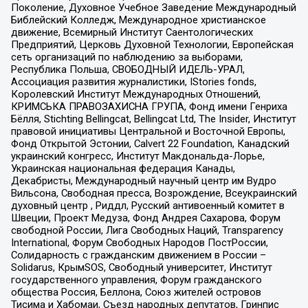
Поколение, Духовное Учебное Заведение Международный
Библейский Колледж, Международное христианское
движение, Всемирный Институт Саентологических
Предприятий, Церковь Духовной Технологии, Европейская
сеть организаций по наблюдению за выборами,
Республика Польша, СВОБОДНЫЙ ИДЕЛЬ-УРАЛ,
Ассоциация развития журналистики, IStories fonds,
Королевский Институт Международных Отношений,
КРИМСЬКА ПРАВОЗАХИСНА ГРУПА, Фонд имени Генриха
Бёлля, Stichting Bellingcat, Bellingcat Ltd, The Insider, Институт
правовой инициативы Центральной и Восточной Европы,
Фонд Открытой Эстонии, Calvert 22 Foundation, Канадский
украинский конгресс, Институт Макдональда-Лорье,
Украинская национальная федерация Канады,
Декабристы, Международный научный центр им Вудро
Вильсона, Свободная пресса, Возрождение, Всеукраинский
духовный центр , Риддл, Русский антивоенный комитет в
Швеции, Проект Медуза, Фонд Андрея Сахарова, Форум
свободной России, Лига Свободных Наций, Transparеncy
International, Форум Свободных Народов ПостРоссии,
Солидарность с гражданским движением в России –
Solidarus, КрымSOS, Свободный университет, Институт
государственного управления, Форум гражданского
общества Россия, Беллона, Союз жителей островов
Тисима и Хабомаи, Съезд народных депутатов, Гринпис