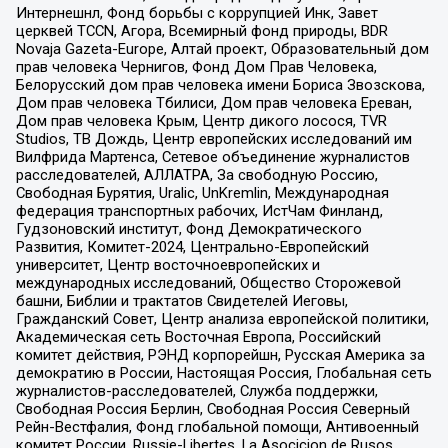
Интернешнл, Фонд борьбы с коррупцией Инк, Завет
церквей TCCN, Агора, Всемирный фонд природы, BDR
Novaja Gazeta-Europe, Алтай проект, Образовательный дом
прав человека Чернигов, Фонд Дом Прав Человека,
Белорусский дом прав человека имени Бориса Звозскова,
Дом прав человека Тбилиси, Дом прав человека Ереван,
Дом прав человека Крым, Центр дикого лосося, TVR
Studios, ТВ Дождь, Центр европейских исследований им
Вилфрида Мартенса, Сетевое объединение журналистов
расследователей, АЛЛАТРА, За свободную Россию,
Свободная Бурятия, Uralic, UnKremlin, Международная
федерация транспортных рабочих, ИстЧам Финланд,
Гудзоновский институт, Фонд Демократического
Развития, Комитет-2024, Центрально-Европейский
университет, Центр восточноевропейских и
международных исследований, Общество Сторожевой
башни, Библии и трактатов Свидетелей Иеговы,
Гражданский Совет, Центр анализа европейской политики,
Академическая сеть Восточная Европа, Российский
комитет действия, РЭНД корпорейшн, Русская Америка за
демократию в России, Настоящая Россия, Глобальная сеть
журналистов-расследователей, Служба поддержки,
Свободная Россия Берлин, Свободная Россия Северный
Рейн-Вестфалия, Фонд глобальной помощи, Антивоенный
комитет России, Russie-Libertes, La Asocicion de Rusos