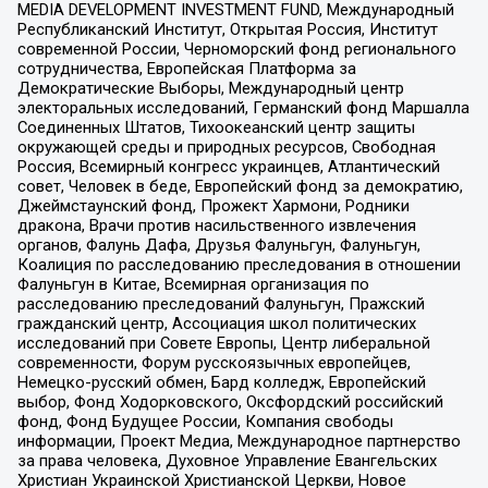
MEDIA DEVELOPMENT INVESTMENT FUND, Международный
Республиканский Институт, Открытая Россия, Институт
современной России, Черноморский фонд регионального
сотрудничества, Европейская Платформа за
Демократические Выборы, Международный центр
электоральных исследований, Германский фонд Маршалла
Соединенных Штатов, Тихоокеанский центр защиты
окружающей среды и природных ресурсов, Свободная
Россия, Всемирный конгресс украинцев, Атлантический
совет, Человек в беде, Европейский фонд за демократию,
Джеймстаунский фонд, Прожект Хармони, Родники
дракона, Врачи против насильственного извлечения
органов, Фалунь Дафа, Друзья Фалуньгун, Фалуньгун,
Коалиция по расследованию преследования в отношении
Фалуньгун в Китае, Всемирная организация по
расследованию преследований Фалуньгун, Пражский
гражданский центр, Ассоциация школ политических
исследований при Совете Европы, Центр либеральной
современности, Форум русскоязычных европейцев,
Немецко-русский обмен, Бард колледж, Европейский
выбор, Фонд Ходорковского, Оксфордский российский
фонд, Фонд Будущее России, Компания свободы
информации, Проект Медиа, Международное партнерство
за права человека, Духовное Управление Евангельских
Христиан Украинской Христианской Церкви, Новое