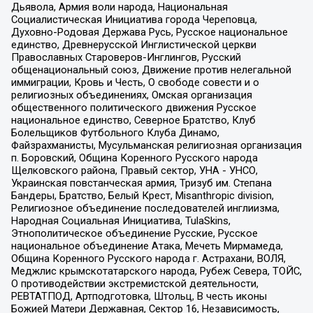
Дьявола, Армия воли народа, Национальная
Социалистическая Инициатива города Череповца,
Духовно-Родовая Держава Русь, Русское национальное
единство, Древнерусской Инглистической церкви
Православных Староверов-Инглингов, Русский
общенациональный союз, Движение против нелегальной
иммиграции, Кровь и Честь, О свободе совести и о
религиозных объединениях, Омская организация
общественного политического движения Русское
национальное единство, Северное Братство, Клуб
Болельщиков Футбольного Клуба Динамо,
Файзрахманисты, Мусульманская религиозная организация
п. Боровский, Община Коренного Русского народа
Щелковского района, Правый сектор, УНА - УНСО,
Украинская повстанческая армия, Тризуб им. Степана
Бандеры, Братство, Белый Крест, Misanthropic division,
Религиозное объединение последователей инглиизма,
Народная Социальная Инициатива, TulaSkins,
Этнополитическое объединение Русские, Русское
национальное объединение Атака, Мечеть Мирмамеда,
Община Коренного Русского народа г. Астрахани, ВОЛЯ,
Меджлис крымскотатарского народа, Рубеж Севера, ТОЙС,
О противодействии экстремистской деятельности,
РЕВТАТПОД, Артподготовка, Штольц, В честь иконы
Божией Матери Державная, Сектор 16, Независимость,