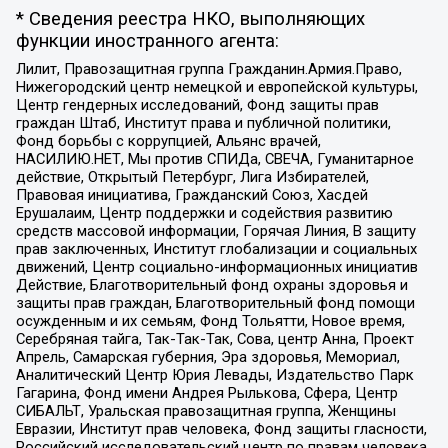
* Сведения реестра НКО, выполняющих
функции иностранного агента:
Лилит, Правозащитная группа Гражданин.Армия.Право,
Нижегородский центр немецкой и европейской культуры,
Центр гендерных исследований, Фонд защиты прав
граждан Штаб, Институт права и публичной политики,
Фонд борьбы с коррупцией, Альянс врачей,
НАСИЛИЮ.НЕТ, Мы против СПИДа, СВЕЧА, Гуманитарное
действие, Открытый Петербург, Лига Избирателей,
Правовая инициатива, Гражданский Союз, Хасдей
Ерушалаим, Центр поддержки и содействия развитию
средств массовой информации, Горячая Линия, В защиту
прав заключенных, Институт глобализации и социальных
движений, Центр социально-информационных инициатив
Действие, Благотворительный фонд охраны здоровья и
защиты прав граждан, Благотворительный фонд помощи
осужденным и их семьям, Фонд Тольятти, Новое время,
Серебряная тайга, Так-Так-Так, Сова, центр Анна, Проект
Апрель, Самарская губерния, Эра здоровья, Мемориал,
Аналитический Центр Юрия Левады, Издательство Парк
Гагарина, Фонд имени Андрея Рылькова, Сфера, Центр
СИБАЛЬТ, Уральская правозащитная группа, Женщины
Евразии, Институт прав человека, Фонд защиты гласности,
Российский исследовательский центр по правам человека,