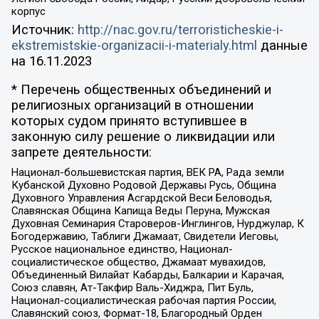
корпус
Источник:
http://nac.gov.ru/terroristicheskie-i-
ekstremistskie-organizacii-i-materialy.html
данные
на
16.11.2023
* Перечень общественных объединений и
религиозных организаций в отношении
которых судом принято вступившее в
законную силу решение о ликвидации или
запрете деятельности:
Национал-большевистская партия, ВЕК РА, Рада земли
Кубанской Духовно Родовой Державы Русь, Община
Духовного Управления Асгардской Веси Беловодья,
Славянская Община Капища Веды Перуна, Мужская
Духовная Семинария Староверов-Инглингов, Нурджулар, К
Богодержавию, Таблиги Джамаат, Свидетели Иеговы,
Русское национальное единство, Национал-
социалистическое общество, Джамаат мувахидов,
Объединенный Вилайат Кабарды, Балкарии и Карачая,
Союз славян, Ат-Такфир Валь-Хиджра, Пит Буль,
Национал-социалистическая рабочая партия России,
Славянский союз, Формат-18, Благородный Орден