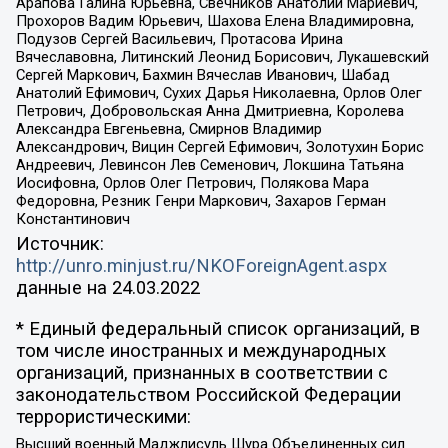
Арапова Галина Юрьевна, Свечников Анатолий Мариевич,
Прохоров Вадим Юрьевич, Шахова Елена Владимировна,
Подузов Сергей Васильевич, Протасова Ирина
Вячеславовна, Литинский Леонид Борисович, Лукашевский
Сергей Маркович, Бахмин Вячеслав Иванович, Шабад
Анатолий Ефимович, Сухих Дарья Николаевна, Орлов Олег
Петрович, Добровольская Анна Дмитриевна, Королева
Александра Евгеньевна, Смирнов Владимир
Александрович, Вицин Сергей Ефимович, Золотухин Борис
Андреевич, Левинсон Лев Семенович, Локшина Татьяна
Иосифовна, Орлов Олег Петрович, Полякова Мара
Федоровна, Резник Генри Маркович, Захаров Герман
Константинович
Источник:
http://unro.minjust.ru/NKOForeignAgent.aspx
данные на
24.03.2022
* Единый федеральный список организаций, в
том числе иностранных и международных
организаций, признанных в соответствии с
законодательством Российской Федерации
террористическими:
Высший военный Маджлисуль Шура Объединенных сил