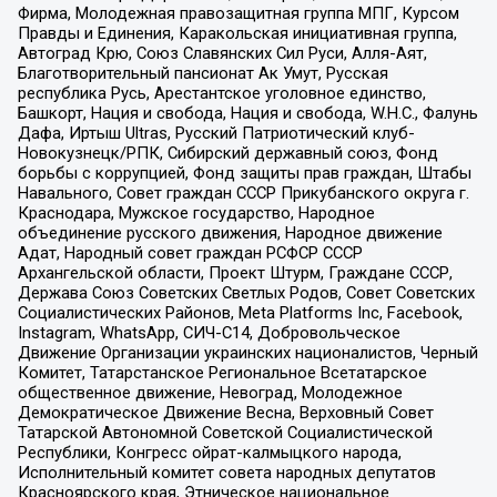
Фирма, Молодежная правозащитная группа МПГ, Курсом
Правды и Единения, Каракольская инициативная группа,
Автоград Крю, Союз Славянских Сил Руси, Алля-Аят,
Благотворительный пансионат Ак Умут, Русская
республика Русь, Арестантское уголовное единство,
Башкорт, Нация и свобода, Нация и свобода, W.H.С., Фалунь
Дафа, Иртыш Ultras, Русский Патриотический клуб-
Новокузнецк/РПК, Сибирский державный союз, Фонд
борьбы с коррупцией, Фонд защиты прав граждан, Штабы
Навального, Совет граждан СССР Прикубанского округа г.
Краснодара, Мужское государство, Народное
объединение русского движения, Народное движение
Адат, Народный совет граждан РСФСР СССР
Архангельской области, Проект Штурм, Граждане СССР,
Держава Союз Советских Светлых Родов, Совет Советских
Социалистических Районов, Meta Platforms Inc, Facebook,
Instagram, WhatsApp, СИЧ-С14, Добровольческое
Движение Организации украинских националистов, Черный
Комитет, Татарстанское Региональное Всетатарское
общественное движение, Невоград, Молодежное
Демократическое Движение Весна, Верховный Совет
Татарской Автономной Советской Социалистической
Республики, Конгресс ойрат-калмыцкого народа,
Исполнительный комитет совета народных депутатов
Красноярского края, Этническое национальное