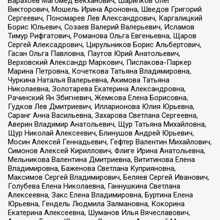
Барахоев Магомед Бекханович, Шарипков Олег
Викторович, Мошель Ирина Ароновна, Шведов Григорий
Сергеевич, Пономарев Лев Александрович, Каргалицкий
Борис Юльевич, Созаев Валерий Валерьевич, Исламов
Тимур Рифгатович, Романова Ольга Евгеньевна, Щаров
Сергей Алексадрович, Цирульников Борис Альбертович,
Гасан Ольга Павловна, Паутов Юрий Анатольевич,
Верховский Александр Маркович, Пислакова-Паркер
Марина Петровна, Кочеткова Татьяна Владимировна,
Чуркина Наталья Валерьевна, Акимова Татьяна
Николаевна, Золотарева Екатерина Александровна,
Рачинский Ян Збигневич, Жемкова Елена Борисовна,
Гудков Лев Дмитриевич, Илларионова Юлия Юрьевна,
Саранг Анна Васильевна, Захарова Светлана Сергеевна,
Аверин Владимир Анатольевич, Щур Татьяна Михайловна,
Щур Николай Алексеевич, Блинушов Андрей Юрьевич,
Мосин Алексей Геннадьевич, Гефтер Валентин Михайлович,
Симонов Алексей Кириллович, Флиге Ирина Анатольевна,
Мельникова Валентина Дмитриевна, Вититинова Елена
Владимировна, Баженова Светлана Куприяновна,
Максимов Сергей Владимирович, Беляев Сергей Иванович,
Голубева Елена Николаевна, Ганнушкина Светлана
Алексеевна, Закс Елена Владимировна, Буртина Елена
Юрьевна, Гендель Людмила Залмановна, Кокорина
Екатерина Алексеевна, Шуманов Илья Вячеславович,