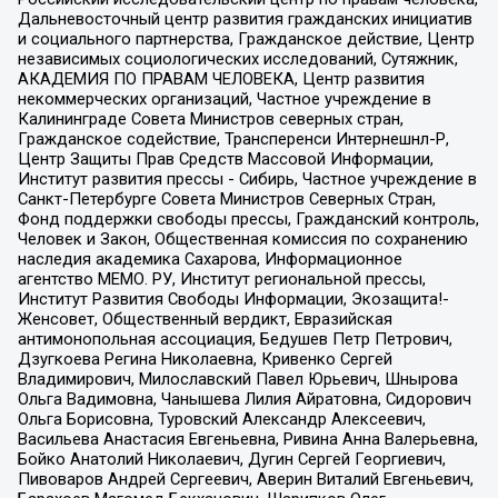
Дальневосточный центр развития гражданских инициатив
и социального партнерства, Гражданское действие, Центр
независимых социологических исследований, Сутяжник,
АКАДЕМИЯ ПО ПРАВАМ ЧЕЛОВЕКА, Центр развития
некоммерческих организаций, Частное учреждение в
Калининграде Совета Министров северных стран,
Гражданское содействие, Трансперенси Интернешнл-Р,
Центр Защиты Прав Средств Массовой Информации,
Институт развития прессы - Сибирь, Частное учреждение в
Санкт-Петербурге Совета Министров Северных Стран,
Фонд поддержки свободы прессы, Гражданский контроль,
Человек и Закон, Общественная комиссия по сохранению
наследия академика Сахарова, Информационное
агентство МЕМО. РУ, Институт региональной прессы,
Институт Развития Свободы Информации, Экозащита!-
Женсовет, Общественный вердикт, Евразийская
антимонопольная ассоциация, Бедушев Петр Петрович,
Дзугкоева Регина Николаевна, Кривенко Сергей
Владимирович, Милославский Павел Юрьевич, Шнырова
Ольга Вадимовна, Чанышева Лилия Айратовна, Сидорович
Ольга Борисовна, Туровский Александр Алексеевич,
Васильева Анастасия Евгеньевна, Ривина Анна Валерьевна,
Бойко Анатолий Николаевич, Дугин Сергей Георгиевич,
Пивоваров Андрей Сергеевич, Аверин Виталий Евгеньевич,