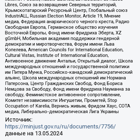
Libres, Союз за возвращение Северных территорий,
Крымскотатарский Ресурсный Центр, Глобальный союз
IndustriALL, Russian Election Monitor, Article 19, Мнение
медиа, Федерация анархического черного креста, Радио
Свободная Европа, Германское общество изучения
Восточной Европы, Фонд имени Фридриха Эберта, XZ
gGmbH, Мобильная академия поддержки гендерной
демократии и миротворчества, Форум имени Льва
Копелева, American Councils for International Education,
Cultural Vistas, Institute of International Education,
Антивоенное движение Антальи, Открытый диалог, Школа
международных отношений и государственной политики
им Питера Мунка, Российско-канадский демократический
альянс, Школа международных отношений им Нормана
Патерсона, Центр Гражданских Свобод, Фонд Бориса
Немцова за Свободу, Фонд имени Фридриха Науманна за
свободу, Феминистское антивоенное сопротивление,
Комитет независимости Ингушетии, Прометей, Stop
Occupation of Karelia, Вернись живым, Фридом Хаус, СОТА
медиа, Либерально-демократическая Лига Украины
Источник:
https://minjust.gov.ru/ru/documents/7756/
данные на
13.05.2024