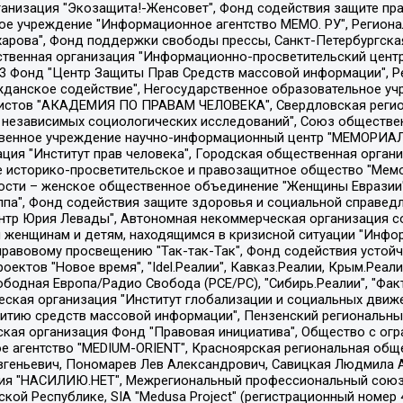
Общество с ограниченной ответственностью "Радио Свободная Европа/Радио Свобода", Чешское информационное агентство "MEDIUM-ORIENT", Красноярская региональная общественная организация "Мы против СПИДа", Камалягин Денис Николаевич, Маркелов Сергей Евгеньевич, Пономарев Лев Александрович, Савицкая Людмила Алексеевна, Автономная некоммерческая организация "Центр по работе с проблемой насилия "НАСИЛИЮ.НЕТ", Межрегиональный профессиональный союз работников здравоохранения "Альянс врачей", Юридическое лицо, зарегистрированное в Латвийской Республике, SIA "Medusa Project" (регистрационный номер 40103797863, дата регистрации 10.06.2014), Некоммерческая организация "Фонд по борьбе с коррупцией", Автономная некоммерческая организация "Институт права и публичной политики", Баданин Роман Сергеевич, Гликин Максим Александрович, Железнова Мария Михайловна, Лукьянова Юлия Сергеевна, Маетная Елизавета Витальевна, Маняхин Петр Борисович, Чуракова Ольга Владимировна, Ярош Юлия Петровна, Юридическое лицо "The Insider SIA", зарегистрированное в Риге, Латвийская Республика (дата регистрации 26.06.2015), являющееся администратором доменного имени интернет-издания "The Insider SIA", https://theins.ru, Постернак Алексей Евгеньевич, Рубин Михаил Аркадьевич, Анин Роман Александрович, Юридическое лицо Istories fonds, зарегистрированное в Латвийской Республике (регистрационный номер 50008295751, дата регистрации 24.02.2020), Великовский Дмитрий Александрович, Долинина Ирина Николаевна, Мароховская Алеся Алексеевна, Шлейнов Роман Юрьевич, Шмагун Олеся Валентиновна, Общество с ограниченной ответственностью "Альтаир 2021", Общество с ограниченной ответственностью "Вега 2021", Общество с ограниченной ответственностью "Главный редактор 2021", Общество с ограниченной ответственностью "Ромашки монолит", Важенков Артем Валерьевич, Ивановская областная общественная организация "Центр гендерных исследований", Гурман Юрий Альбертович, Медиапроект "ОВД-Инфо", Егоров Владимир Владимирович, Жилинский Владимир Александрович, Общество с ограниченной ответственностью "ЗП", Иванова София Юрьевна, Карезина Инна Павловна, Кильтау Екатерина Викторовна, Петров Алексей Викторович, Пискунов Сергей Евгеньевич, Смирнов Сергей Сергеевич, Тихонов Михаил Сергеевич, Общество с ограниченной ответственностью "ЖУРНАЛИСТ-ИНОСТРАННЫЙ АГЕНТ", Арапова Галина Юрьевна, Вольтская Татьяна Анатольевна, Американская компания "Mason G.E.S. Anonymous Foundation" (США), являющаяся владельцем интернет-издания https://mnews.world/, Компания "Stichting Bellingcat", зарегистрированная в Нидерландах (дата регистрации 11.07.2018), Захаров Андрей Вячеславович, Клепиковская Екатерина Дмитриевна, Общество с ограниченной ответственностью "МЕМО", Перл Роман Александрович, Симонов Евгений Алексеевич, Соловьева Елена Анатольевна, Сотников Даниил Владимирович, Сурначева Елизавета Дмитриевна, Автономная некоммерческая организация по защите прав человека и информированию населения "Якутия – Наше Мнение", Общество с ограниченной ответственностью "Москоу диджитал медиа", с 26.01.2023 Общество с ограниченной ответственностью "Чайка Белые сады", Ветошкина Валерия Валерьевна, Заговора Максим Александрович, Межрегиональное общественное движение "Российская ЛГБТ - сеть", Оленичев Максим Владимирович, Павлов Иван Юрьевич, Скворцова Елена Сергеевна, Общество с ограниченной ответственностью "Как бы инагент", Кочетков Игорь Викторович, Общество с ограниченной ответственностью "Честные выборы", Еланчик Олег Александрович, Общество с ограниченной ответственностью "Нобелевский призыв", Гималова Регина Эмилевна, Григорьев Андрей Валерьевич, Григорьева Алина Александровна, Ассоциация по содействию защите прав призывников, альтернативнослужащих и военнослужащих "Правозащитная группа "Гражданин.Армия.Право", Хисамова Регина Фаритовна, Автономная некоммерческая организация по реализа