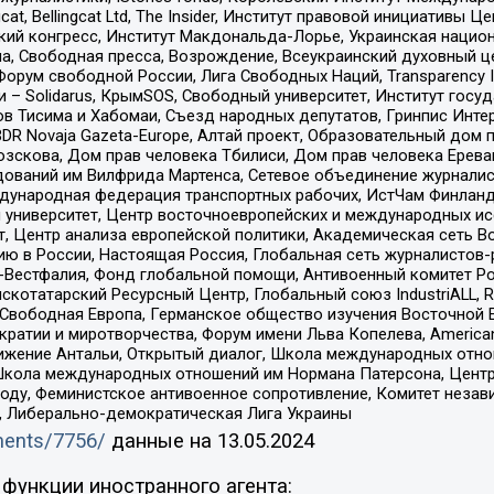
gcat, Bellingcat Ltd, The Insider, Институт правовой инициатив
инский конгресс, Институт Макдональда-Лорье, Украинская нац
, Свободная пресса, Возрождение, Всеукраинский духовный цен
орум свободной России, Лига Свободных Наций, Transparеncy I
– Solidarus, КрымSOS, Свободный университет, Институт госу
в Тисима и Хабомаи, Съезд народных депутатов, Гринпис Инте
DR Novaja Gazeta-Europe, Алтай проект, Образовательный дом 
зскова, Дом прав человека Тбилиси, Дом прав человека Ерева
едований им Вилфрида Мартенса, Сетевое объединение журнали
Международная федерация транспортных рабочих, ИстЧам Финлан
й университет, Центр восточноевропейских и международных и
, Центр анализа европейской политики, Академическая сеть Во
ю в России, Настоящая Россия, Глобальная сеть журналистов
естфалия, Фонд глобальной помощи, Антивоенный комитет России,
татарский Ресурсный Центр, Глобальный союз IndustriALL, Russi
 Свободная Европа, Германское общество изучения Восточной 
и и миротворчества, Форум имени Льва Копелева, American Counci
ое движение Антальи, Открытый диалог, Школа международных отн
Школа международных отношений им Нормана Патерсона, Центр
ду, Феминистское антивоенное сопротивление, Комитет независ
а, Либерально-демократическая Лига Украины
uments/7756/
данные на
13.05.2024
функции иностранного агента: