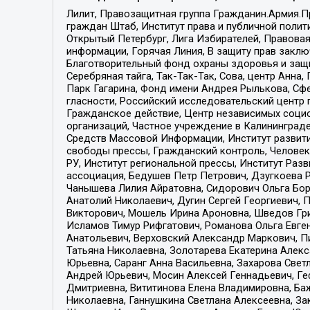
Лилит, Правозащитная группа Гражданин.Армия.П
граждан Штаб, Институт права и публичной поли
Открытый Петербург, Лига Избирателей, Правова
информации, Горячая Линия, В защиту прав закл
Благотворительный фонд охраны здоровья и защи
Серебряная тайга, Так-Так-Так, Сова, центр Анн
Парк Гагарина, Фонд имени Андрея Рылькова, Сф
гласности, Российский исследовательский центр 
Гражданское действие, Центр независимых соци
организаций, Частное учреждение в Калининград
Средств Массовой Информации, Институт развити
свободы прессы, Гражданский контроль, Человек
РУ, Институт региональной прессы, Институт Ра
ассоциация, Бедушев Петр Петрович, Дзугкоева 
Чанышева Лилия Айратовна, Сидорович Ольга Бори
Анатолий Николаевич, Дугин Сергей Георгиевич, 
Викторович, Мошель Ирина Ароновна, Шведов Гри
Исламов Тимур Рифгатович, Романова Ольга Евге
Анатольевич, Верховский Александр Маркович, П
Татьяна Николаевна, Золотарева Екатерина Алек
Юрьевна, Саранг Анна Васильевна, Захарова Свет
Андрей Юрьевич, Мосин Алексей Геннадьевич, Ге
Дмитриевна, Вититинова Елена Владимировна, Ба
Николаевна, Ганнушкина Светлана Алексеевна, За