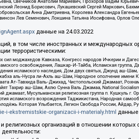
евна, Свечников Анатолий Мариевич, Прохоров Вадим Юрьевич
инский Леонид Борисович, Лукашевский Сергей Маркович, Бахм
Добровольская Анна Дмитриевна, Королева Александра Евгенье
евинсон Лев Семенович, Локшина Татьяна Иосифовна, Орлов Ол
ignAgent.aspx
данные на
24.03.2022
ций, в том числе иностранных и международных ор
ции террористическими:
ил моджахедов Кавказа, Конгресс народов Ичкерии и Дагеста
ламского освобождения, Лашкар-И-Тайба, Исламская группа, Дв
ения исламского наследия, Дом двух святых, Джунд аш-Шам, 
жабха аль-Нусра ли-Ахль аш-Шам, Народное ополчение имени К.
ата Ат-Тавхида Валь-Джихад, Чистопольский Джамаат, Рохнам
ят Тахрир аш-Шам, Ахлю Сунна Валь Джамаа, National Socialism
ий джамаат, Мусульманская религиозная группа п. Кушкуль г. 
ртия исламского возрождения Таджикистана, Народная самооб
олодёжь Которая Улыбается, Легион Свобода России, Айдар, Р
ie-i-ekstremistskie-organizacii-i-materialy.html
данные
и религиозных организаций в отношении которых 
 деятельности: