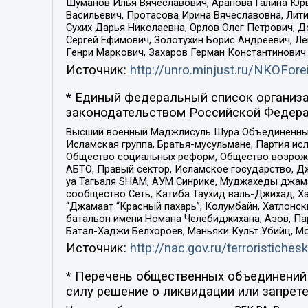
Шуманов Илья Вячеславович, Арапова Галина Юрь
Васильевич, Протасова Ирина Вячеславовна, Лит
Сухих Дарья Николаевна, Орлов Олег Петрович, 
Сергей Ефимович, Золотухин Борис Андреевич, Л
Генри Маркович, Захаров Герман Константинович
Источник:
http://unro.minjust.ru/NKOFore
* Единый федеральный список организа
законодательством Российской Федера
Высший военный Маджлисуль Шура Объединенных с
Исламская группа, Братья-мусульмане, Партия ис
Общество социальных реформ, Общество возрожд
АБТО, Правый сектор, Исламское государство, Д
уа Тагьаля SHAM, АУМ Синрике, Муджахеды джама
сообщество Сеть, Катиба Таухид валь-Джихад, Хай
“Джамаат “Красный пахарь”, Колумбайн, Хатлонск
батальон имени Номана Челебиджихана, Азов, Па
Батал-Хаджи Белхороев, Маньяки Культ Убийц, М
Источник:
http://nac.gov.ru/terroristichesk
* Перечень общественных объединений 
силу решение о ликвидации или запрете