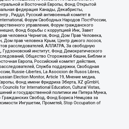
ы Центральной и Восточной Европы, Фонд Открытой
иональная федерация Канады, Декабристы,
тр , Риддл, Русский антивоенный комитет в
nternational, Форум Свободных Народов ПостРоссии,
дарственного управления, Форум гражданского
рнешнл, Фонд борьбы с коррупцией Инк, Завет
прав человека Чернигов, Фонд Дом Прав Человека,
н, Дом прав человека Крым, Центр дикого лосося,
стов расследователей, АЛЛАТРА, За свободную
д, Гудзоновский институт, Фонд Демократического
сследований, Общество Сторожевой башни, Библии и
сточная Европа, Российский комитет действия,
-расследователей, Служба поддержки, Свободная
 Russie-Libertes, La Asocicion de Rusos Libres,
an Election Monitor, Article 19, Мнение медиа,
Европы, Фонд имени Фридриха Эберта, XZ gGmbH,
ls for International Education, Cultural Vistas,
ошений и государственной политики им Питера Мунка,
 Гражданских Свобод, Фонд Бориса Немцова за
имости Ингушетии, Прометей, Stop Occupation of