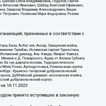
, Шахова Елена Владимировна, Подузов Сергей
ин Вячеслав Иванович, Шабад Анатолий Ефимович,
вна, Смирнов Владимир Александрович, Вицин
ег Петрович, Полякова Мара Федоровна, Резник
ганизаций, признанных в соответствии с
на, База, Асбат аль-Ансар, Священная война,
ижение Талибан, Исламская партия Туркестана,
Исламский джихад, Аль-Каида, Имарат Кавказ,
 Минина и Д. Пожарского, Аджр от Аллаха Субхану
о ба суи давлати исломи, Террористическое
/White Power, Артподготовка, Религиозная группа
Оренбург, Крымско-татарский добровольческий
орона, Дуббайский джамаат, московская ячейка,
усский добровольческий корпус
 на
16.11.2023
судом принято вступившее в законную