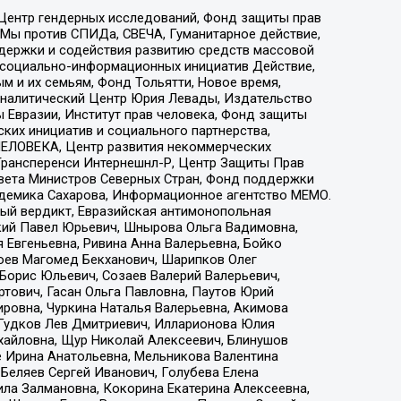
 Центр гендерных исследований, Фонд защиты прав
 Мы против СПИДа, СВЕЧА, Гуманитарное действие,
ддержки и содействия развитию средств массовой
р социально-информационных инициатив Действие,
 и их семьям, Фонд Тольятти, Новое время,
, Аналитический Центр Юрия Левады, Издательство
 Евразии, Институт прав человека, Фонд защиты
ких инициатив и социального партнерства,
ЕЛОВЕКА, Центр развития некоммерческих
 Трансперенси Интернешнл-Р, Центр Защиты Прав
овета Министров Северных Стран, Фонд поддержки
адемика Сахарова, Информационное агентство МЕМО.
ый вердикт, Евразийская антимонопольная
кий Павел Юрьевич, Шнырова Ольга Вадимовна,
 Евгеньевна, Ривина Анна Валерьевна, Бойко
хоев Магомед Бекханович, Шарипков Олег
Борис Юльевич, Созаев Валерий Валерьевич,
тович, Гасан Ольга Павловна, Паутов Юрий
ровна, Чуркина Наталья Валерьевна, Акимова
 Гудков Лев Дмитриевич, Илларионова Юлия
ихайловна, Щур Николай Алексеевич, Блинушов
е Ирина Анатольевна, Мельникова Валентина
Беляев Сергей Иванович, Голубева Елена
ила Залмановна, Кокорина Екатерина Алексеевна,