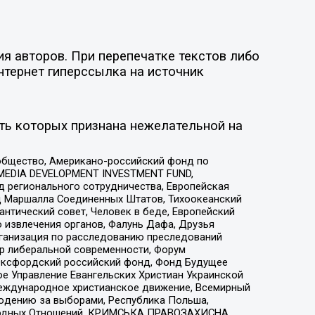
я авторов. При перепечатке текстов либо
нтернет гиперссылка на источник
ть которых признана нежелательной на
общество, Американо-российский фонд по
 MEDIA DEVELOPMENT INVESTMENT FUND,
 регионального сотрудничества, Европейская
 Маршалла Соединенных Штатов, Тихоокеанский
нтический совет, Человек в беде, Европейский
 извлечения органов, Фалунь Дафа, Друзья
рганизация по расследованию преследований
тр либеральной современности, Форум
 Оксфордский российский фонд, Фонд Будущее
е Управление Евангельских Христиан Украинской
еждународное христианское движение, Всемирный
людению за выборами, Республика Польша,
народных Отношений, КРИМСЬКА ПРАВОЗАХИСНА