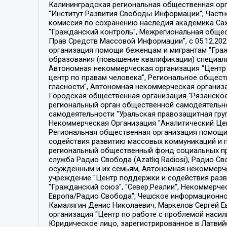
Калининградская региональная общественная организация "Экозащита!-Женсовет", Фонд содействия защите прав и свобод граждан "Общественный вердикт", Фонд "Институт Развития Свободы Информации", Частное учреждение "Информационное агентство МЕМО. РУ", Региональная общественная организация "Общественная комиссия по сохранению наследия академика Сахарова", Фонд поддержки свободы прессы, Санкт-Петербургская общественная правозащитная организация "Гражданский контроль", Межрегиональная общественная организация "Информационно-просветительский центр "Мемориал", Региональный Фонд "Центр Защиты Прав Средств Массовой Информации", с 05.12.2023 Фонд "Центр Защиты Прав Средств массовой информации", Региональная общественная благотворительная организация помощи беженцам и мигрантам "Гражданское содействие", Негосударственное образовательное учреждение дополнительного профессионального образования (повышение квалификации) специалистов "АКАДЕМИЯ ПО ПРАВАМ ЧЕЛОВЕКА", Свердловская региональная общественная организация "Сутяжник", Автономная некоммерческая организация "Центр независимых социологических исследований", Союз общественных объединений "Российский исследовательский центр по правам человека", Региональное общественное учреждение научно-информационный центр "МЕМОРИАЛ", Некоммерческая организация "Фонд защиты гласности", Автономная некоммерческая организация "Институт прав человека", Городская общественная организация "Екатеринбургское общество "МЕМОРИАЛ", Городская общественная организация "Рязанское историко-просветительское и правозащитное общество "Мемориал" (Рязанский Мемориал), Челябинский региональный орган общественной самодеятельности – женское общественное объединение "Женщины Евразии", Челябинский региональный орган общественной самодеятельности "Уральская правозащитная группа", Фонд содействия защите здоровья и социальной справедливости имени Андрея Рылькова, Автономная Некоммерческая Организация "Аналитический Центр Юрия Левады", Автономная некоммерческая организация социальной поддержки населения "Проект Апрель", Региональная общественная организация помощи женщинам и детям, находящимся в кризисной ситуации "Информационно-методический центр "Анна", Фонд содействия развитию массовых коммуникаций и правовому просвещению "Так-так-Так", Фонд содействия устойчивому развитию "Серебряная тайга", Свердловский региональный общественный фонд социальных проектов "Новое время", "Idel.Реалии", Кавказ.Реалии, Крым.Реалии, Телеканал Настоящее Время, Татаро-башкирская служба Радио Свобода (Azatliq Radiosi), Радио Свободная Европа/Радио Свобода (PCE/PC), "Сибирь.Реалии", "Фактограф", Благотворительный фонд помощи осужденным и их семьям, Автономная некоммерческая организация "Институт глобализации и социальных движений", Фонд "В защиту прав заключенных", Частное учреждение "Центр поддержки и содействия развитию средств массовой информации", Пензенский региональный общественный благотворительный фонд "Гражданский союз", "Север.Реалии", Некоммерческая организация Фонд "Правовая инициатива", 