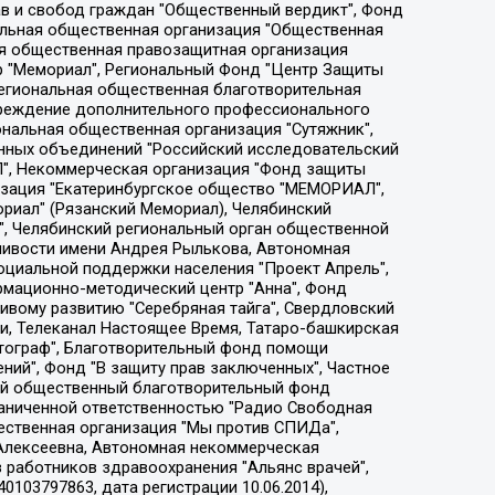
ции социально-правовых программ "Лилит", Дальневосточное общественное движение "Маяк", Санкт-Петербургская ЛГБТ-инициативная группа "Выход", Инициативная группа ЛГБТ+ "Реверс", Алексеев Андрей Викторович, Бекбулатова Таисия Львовна, Беляев Иван Михайлович, Владыкина Елена Сергеевна, Гельман Марат Александрович, Никульшина Вероника Юрьевна, Толоконникова Надежда Андреевна, Шендерович Виктор Анатольевич, Общество с ограниченной ответственностью "Данное сообщение", Общество с ограниченной ответственностью Издательский дом "Новая глава", Айнбиндер Александра Александровна, Московский комьюнити-центр для ЛГБТ+инициатив, Благотворительный фонд развития филантропии, Deutsche Welle (Германия, Kurt-Schumacher-Strasse 3, 53113 Bonn), Борзунова Мария Михайловна, Воробьев Виктор Викторович, Голубева Анна Львовна, Константинова Алла Михайловна, Малкова Ирина Владимировна, Мурадов Мурад Абдулгалимович, Осетинская Елизавета Николаевна, Понасенков Евгений Николаевич, Ганапольский Матвей Юрьевич, Киселев Евгений Алексеевич, Борухович Ирина Григорьевна, Дремин Иван Тимофеевич, Дубровский Дмитрий Викторович, Красноярская региональная общественная организация поддержки и развития альтернативных образовательных технологий и межкультурных коммуникаций "ИНТЕРРА", Маяковская Екатерина Алексеевна, Фейгин Марк Захарович, Филимонов Андрей Викторович, Дзугкоева Регина Николаевна, Доброхотов Роман Александрович, Дудь Юрий Александрович, Елкин Сергей Владимирович, Кругликов Кирилл Игоревич, Сабунаева Мария Леонидовна, Семенов Алексей Владимирович, Шаинян Карен Багратович, Шульман Екатерина Михайловна, Асафьев Артур Валерьевич, Вахштайн Виктор Семенович, Венедиктов Алексей Алексеевич, Лушникова Екатерина Евгеньевна, Волков Леонид Михайлович, Невзоров Александр Глебович, Пархоменко Сергей Борисович, Сироткин Ярослав Николаевич, Кара-Мурза Владимир Владимирович, Баранова Наталья Владимировна, Гозман Леонид Яковлевич, Кагарлицкий Борис Юльевич, Климарев Михаил Валерьевич, Милов Владимир Станиславович, Автономная некоммерческая организация Краснодарский центр современного искусства "Типография", Моргенштерн Алишер Тагирович, Соболь Любовь Эдуардовна, Общество с ограниченной ответственностью "ЛИЗА НОРМ", Каспаров Гарри Кимович, Ходорковский Михаил Борисович, Общество с ограниченной ответственностью "Апрельские тезисы", Данилович Ирина Брониславовна, Кашин Олег Владимирович, Петров Николай Владимирович, Пивоваров Алексей Владимирович, Соколов Михаил Владимирович, Цветкова Юлия Владимировна, Чичваркин Евгений Александрович, Комитет против пыток/Команда против пыток, Общество с ограниченной ответственностью "Первый научный", Общество с ограниченной ответственностью "Вертолет и ко", Белоцерковская Вероника Борисовна, Кац Максим Евгеньевич, Лазарева Татьяна Юрьевна, Шаведдинов Руслан Табризович, Яшин Илья Валерьевич, Общество с ограниченной ответственностью "Иноагент ААВ", Алешковский Дмитрий Петрович, Альбац Евгения Марковна, Быков Дмитрий Львович, Галямина Юлия Евгеньевна, Лойко Сергей Леонидович, Мартынов Кирилл Константинович, Медведев Сергей Александрович, Крашенинников Федор Геннадиевич, Гордеева Катерина Вл