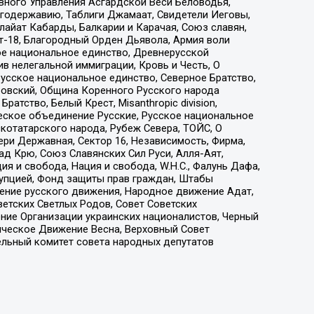
вного Управления Асгардской Веси Беловодья,
годержавию, Таблиги Джамаат, Свидетели Иеговы,
айат Кабарды, Балкарии и Карачая, Союз славян,
т-18, Благородный Орден Дьявола, Армия воли
ое национальное единство, Древнерусской
 нелегальной иммиграции, Кровь и Честь, О
усское национальное единство, Северное Братство,
ровский, Община Коренного Русского народа
атство, Белый Крест, Misanthropic division,
еское объединение Русские, Русское национальное
котатарского народа, Рубеж Севера, ТОЙС, О
ри Державная, Сектор 16, Независимость, Фирма,
д Крю, Союз Славянских Сил Руси, Алля-Аят,
я и свобода, Нация и свобода, W.H.С., Фалунь Дафа,
рупцией, Фонд защиты прав граждан, Штабы
ение русского движения, Народное движение Адат,
етских Светлых Родов, Совет Советских
ение Организации украинских националистов, Черный
ическое Движение Весна, Верховный Совет
ельный комитет совета народных депутатов