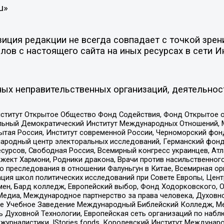
u»
ция редакции не всегда совпадает с точкой зрени
ов с настоящего сайта на иных ресурсах в сети И
ых неправительственных организаций, деятельнос
ститут Открытое Общество Фонд Содействия, Фонд Открытое 
альный Демократический Институт Международных Отношений,
тая Россия, Институт современной России, Черноморский фонд
родный центр электоральных исследований, Германский фонд
рсов, Свободная Россия, Всемирный конгресс украинцев, Атла
ект Хармони, Родники дракона, Врачи против насильственного
ию преследования в отношении Фалуньгун в Китае, Всемирная о
ация школ политических исследований при Совете Европы, Цен
мен, Бард колледж, Европейский выбор, Фонд Ходорковского,
едиа, Международное партнерство за права человека, Духовно
ое Учебное Заведение Международный Библейский Колледж, М
ь Духовной Технологии, Европейская сеть организаций по наб
урналистики, IStories fonds, Королевский Институт Между