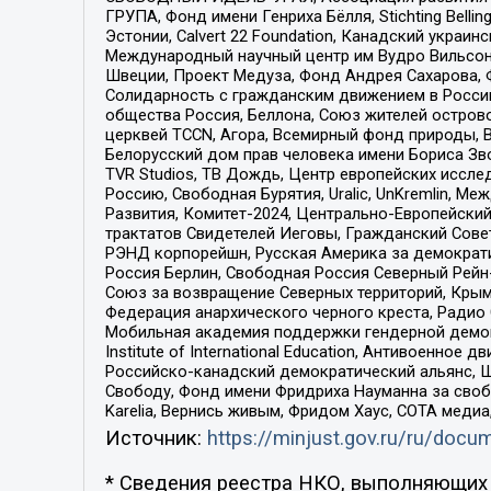
ГРУПА, Фонд имени Генриха Бёлля, Stichting Bellin
Эстонии, Calvert 22 Foundation, Канадский укра
Международный научный центр им Вудро Вильсона
Швеции, Проект Медуза, Фонд Андрея Сахарова, Ф
Солидарность с гражданским движением в России 
общества Россия, Беллона, Союз жителей острово
церквей TCCN, Агора, Всемирный фонд природы, B
Белорусский дом прав человека имени Бориса Зво
TVR Studios, ТВ Дождь, Центр европейских иссл
Россию, Свободная Бурятия, Uralic, UnKremlin, 
Развития, Комитет-2024, Центрально-Европейски
трактатов Свидетелей Иеговы, Гражданский Совет
РЭНД корпорейшн, Русская Америка за демократи
Россия Берлин, Свободная Россия Северный Рейн-В
Союз за возвращение Северных территорий, Крымско
Федерация анархического черного креста, Радио
Мобильная академия поддержки гендерной демократи
Institute of International Education, Антивоенн
Российско-канадский демократический альянс, 
Свободу, Фонд имени Фридриха Науманна за свобо
Karelia, Вернись живым, Фридом Хаус, СОТА меди
Источник:
https://minjust.gov.ru/ru/doc
* Сведения реестра НКО, выполняющих 