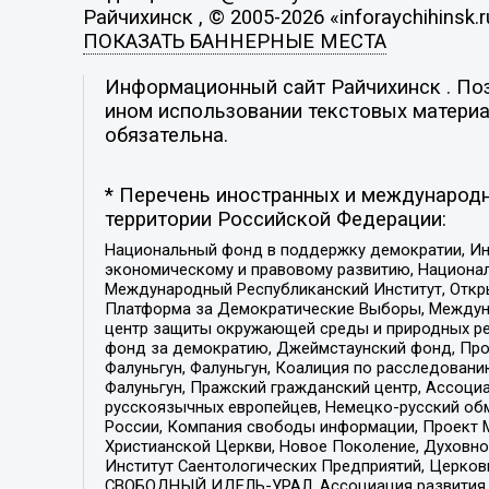
Райчихинск , © 2005-2026 «inforaychihinsk.r
ПОКАЗАТЬ БАННЕРНЫЕ МЕСТА
Информационный сайт Райчихинск . Пози
ином использовании текстовых материал
обязательна.
* Перечень иностранных и международн
территории Российской Федерации:
Национальный фонд в поддержку демократии, Ин
экономическому и правовому развитию, Национ
Международный Республиканский Институт, Откры
Платформа за Демократические Выборы, Междуна
центр защиты окружающей среды и природных ресу
фонд за демократию, Джеймстаунский фонд, Прож
Фалуньгун, Фалуньгун, Коалиция по расследован
Фалуньгун, Пражский гражданский центр, Ассоци
русскоязычных европейцев, Немецко-русский об
России, Компания свободы информации, Проект М
Христианской Церкви, Новое Поколение, Духовн
Институт Саентологических Предприятий, Церков
СВОБОДНЫЙ ИДЕЛЬ-УРАЛ, Ассоциация развития ж