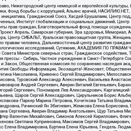
раво, Нижегородский центр немецкой и европейской культуры,
тики, Фонд борьбы с коррупцией, Альянс врачей, НАСИЛИЮ.НЕТ,
я инициатива, Гражданский Союз, Хасдей Ерушалаим, Центр по
юченных, Институт глобализации и социальных движений, Цент
ты прав граждан, Благотворительный фонд помощи осужденным
а, Проект Апрель, Самарская губерния, Эра здоровья, Мемориал
ера, Центр СИБАЛЬТ, Уральская правозащитная группа, Женщины
по правам человека, Дальневосточный центр развития гражданс
ологических исследований, Сутяжник, АКАДЕМИЯ ПО ПРАВАМ Ч
е Совета Министров северных стран, Гражданское содействие,
я прессы - Сибирь, Частное учреждение в Санкт-Петербурге С
 и Закон, Общественная комиссия по сохранению наследия ак
звития Свободы Информации, Экозащита!-Женсовет, Общественн
Регина Николаевна, Кривенко Сергей Владимирович, Милославс
совна, Туровский Александр Алексеевич, Васильева Анастасия
Пивоваров Андрей Сергеевич, Аверин Виталий Евгеньевич, Бара
горий Сергеевич, Пономарев Лев Александрович, Каргалицкий 
ньевна, Щаров Сергей Алексадрович, Цирульников Борис Альбер
ислакова-Паркер Марина Петровна, Кочеткова Татьяна Владими
сандровна, Рачинский Ян Збигневич, Жемкова Елена Борисовна,
лана Сергеевна, Аверин Владимир Анатольевич, Щур Татьяна М
фтер Валентин Михайлович, Симонов Алексей Кириллович, Флиг
женова Светлана Куприяновна, Максимов Сергей Владимирович, 
кс Елена Владимировна, Буртина Елена Юрьевна, Гендель Людм