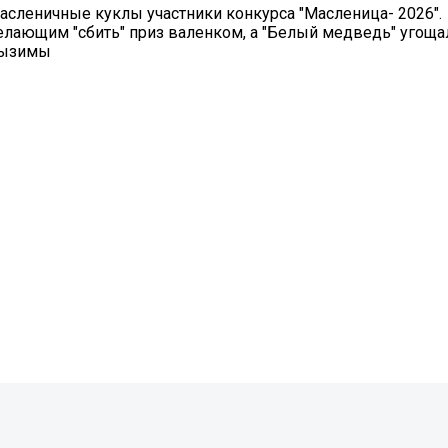
асленичные куклы участники конкурса "Масленица- 2026".
лающим "сбить" приз валенком, а "Белый медведь" угоща
дызимы