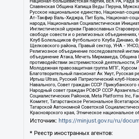
Национал-большевистская партия, ВЕК РА, Рада 
Славянская Община Капища Веды Перуна, Мужская
Русское национальное единство, Национал-социа
Ат-Такфир Валь-Хиджра, Пит Буль, Национал-соц
народа, Национальная Социалистическая Инициат
Инглистической церкви Православных Староверов
свободе совести и о религиозных объединениях,
Клуб Болельщиков Футбольного Клуба Динамо, Фа
Щелковского района, Правый сектор, УНА - УНСО, У
Религиозное объединение последователей инглии
объединение Атака, Мечеть Мирмамеда, Община К
противодействии экстремистской деятельности, 
Молодежная правозащитная группа МПГ, Курсом П
Благотворительный пансионат Ак Умут, Русская ре
Иртыш Ultras, Русский Патриотический клуб-Нов
Навального, Совет граждан СССР Прикубанского 
Народный совет граждан РСФСР СССР Архангельск
Социалистических Районов, Meta Platforms Inc, 
Комитет, Татарстанское Региональное Всетатар
Татарской Автономной Советской Социалистическ
Красноярского края, Этническое национальное о
Источник:
https://minjust.gov.ru/ru/doc
* Реестр иностранных агентов: