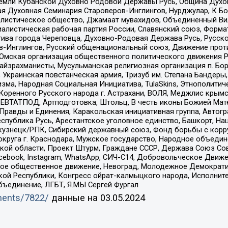
земли Кубанской Духовно Родовой Державы Русь, Община Духо
 Духовная Семинария Староверов-Инглингов, Нурджулар, К Бо
листическое общество, Джамаат мувахидов, Объединенный Вил
иалистическая рабочая партия России, Славянский союз, Форма
ива города Череповца, Духовно-Родовая Держава Русь, Русск
-Инглингов, Русский общенациональный союз, Движение против
 Омская организация общественного политического движения Р
йзрахманисты, Мусульманская религиозная организация п. Бо
краинская повстанческая армия, Тризуб им. Степана Бандеры, Бр
зма, Народная Социальная Инициатива, TulaSkins, Этнополитич
оренного Русского народа г. Астрахани, ВОЛЯ, Меджлис крымс
РЕВТАТПОД, Артподготовка, Штольц, В честь иконы Божией Мате
равды и Единения, Каракольская инициативная группа, Автогра
спублика Русь, Арестантское уголовное единство, Башкорт, Наци
окузнецк/РПК, Сибирский державный союз, Фонд борьбы с кор
округа г. Краснодара, Мужское государство, Народное объедин
ой области, Проект Штурм, Граждане СССР, Держава Союз Сов
Facebook, Instagram, WhatsApp, СИЧ-С14, Добровольческое Движ
ское общественное движение, Невоград, Молодежное Демократ
ой Республики, Конгресс ойрат-калмыцкого народа, Исполнит
бъединение, ЛГБТ, Я.МЫ Сергей Фургал
uments/7822/
данные на
03.05.2024