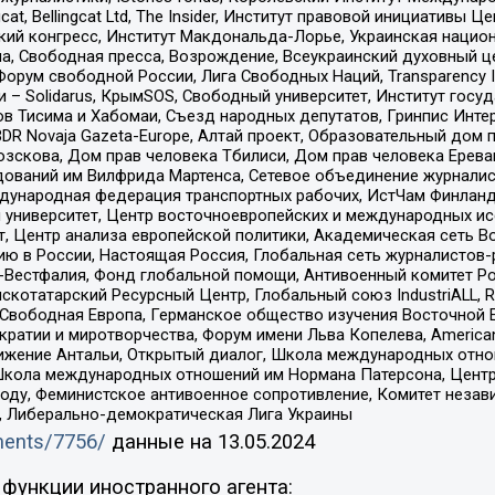
gcat, Bellingcat Ltd, The Insider, Институт правовой инициатив
инский конгресс, Институт Макдональда-Лорье, Украинская нац
, Свободная пресса, Возрождение, Всеукраинский духовный цен
орум свободной России, Лига Свободных Наций, Transparеncy I
– Solidarus, КрымSOS, Свободный университет, Институт госу
в Тисима и Хабомаи, Съезд народных депутатов, Гринпис Инте
DR Novaja Gazeta-Europe, Алтай проект, Образовательный дом 
зскова, Дом прав человека Тбилиси, Дом прав человека Ерева
едований им Вилфрида Мартенса, Сетевое объединение журнали
Международная федерация транспортных рабочих, ИстЧам Финлан
й университет, Центр восточноевропейских и международных и
, Центр анализа европейской политики, Академическая сеть Во
ю в России, Настоящая Россия, Глобальная сеть журналистов
естфалия, Фонд глобальной помощи, Антивоенный комитет России,
татарский Ресурсный Центр, Глобальный союз IndustriALL, Russi
 Свободная Европа, Германское общество изучения Восточной 
и и миротворчества, Форум имени Льва Копелева, American Counci
ое движение Антальи, Открытый диалог, Школа международных отн
Школа международных отношений им Нормана Патерсона, Центр
ду, Феминистское антивоенное сопротивление, Комитет независ
а, Либерально-демократическая Лига Украины
uments/7756/
данные на
13.05.2024
функции иностранного агента: