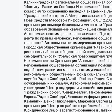
Калининградская региональная общественная организация "Экозащита!-Женсовет", Фонд содействия защите прав и свобод граждан "Общественный вердикт", Фонд "Институт Развития Свободы Информации", Частное учреждение "Информационное агентство МЕМО. РУ", Региональная общественная организация "Общественная комиссия по сохранению наследия академика Сахарова", Фонд поддержки свободы прессы, Санкт-Петербургская общественная правозащитная организация "Гражданский контроль", Межрегиональная общественная организация "Информационно-просветительский центр "Мемориал", Региональный Фонд "Центр Защиты Прав Средств Массовой Информации", с 05.12.2023 Фонд "Центр Защиты Прав Средств массовой информации", Региональная общественная благотворительная организация помощи беженцам и мигрантам "Гражданское содействие", Негосударственное образовательное учреждение дополнительного профессионального образования (повышение квалификации) специалистов "АКАДЕМИЯ ПО ПРАВАМ ЧЕЛОВЕКА", Свердловская региональная общественная организация "Сутяжник", Автономная некоммерческая организация "Центр независимых социологических исследований", Союз общественных объединений "Российский исследовательский центр по правам человека", Региональное общественное учреждение научно-информационный центр "МЕМОРИАЛ", Некоммерческая организация "Фонд защиты гласности", Автономная некоммерческая организация "Институт прав человека", Городская общественная организация "Екатеринбургское общество "МЕМОРИАЛ", Городская общественная организация "Рязанское историко-просветительское и правозащитное общество "Мемориал" (Рязанский Мемориал), Челябинский региональный орган общественной самодеятельности – женское общественное объединение "Женщины Евразии", Челябинский региональный орган общественной самодеятельности "Уральская правозащитная группа", Фонд содействия защите здоровья и социальной справедливости имени Андрея Рылькова, Автономная Некоммерческая Организация "Аналитический Центр Юрия Левады", Автономная некоммерческая организация социальной поддержки населения "Проект Апрель", Региональная общественная организация помощи женщинам и детям, находящимся в кризисной ситуации "Информационно-методический центр "Анна", Фонд содействия развитию массовых коммуникаций и правовому просвещению "Так-так-Так", Фонд содействия устойчивому развитию "Серебряная тайга", Свердловский региональный общественный фонд социальных проектов "Новое время", "Idel.Реалии", Кавказ.Реалии, Крым.Реалии, Телеканал Настоящее Время, Татаро-башкирская служба Радио Свобода (Azatliq Radiosi), Радио Свободная Европа/Радио Свобода (PCE/PC), "Сибирь.Реалии", "Фактограф", Благотворительный фонд помощи осужденным и их семьям, Автономная некоммерческая организация "Институт глобализации и социальных движений", Фонд "В защиту прав заключенных", Частное учреждение "Центр поддержки и содействия развитию средств массовой информации", Пензенский региональный общественный благотворительный фонд "Гражданский союз", "Север.Реалии", Некоммерческая организация Фонд "Правовая инициатива", 