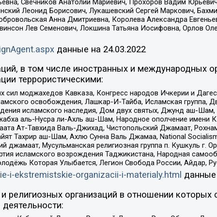
евна, Свечников Анатолий Мариевич, Прохоров Вадим Юрьевич
инский Леонид Борисович, Лукашевский Сергей Маркович, Бахм
Добровольская Анна Дмитриевна, Королева Александра Евгенье
евинсон Лев Семенович, Локшина Татьяна Иосифовна, Орлов Ол
ignAgent.aspx
данные на
24.03.2022
ций, в том числе иностранных и международных ор
ции террористическими:
ил моджахедов Кавказа, Конгресс народов Ичкерии и Дагеста
ламского освобождения, Лашкар-И-Тайба, Исламская группа, Дв
ения исламского наследия, Дом двух святых, Джунд аш-Шам, 
жабха аль-Нусра ли-Ахль аш-Шам, Народное ополчение имени К.
ата Ат-Тавхида Валь-Джихад, Чистопольский Джамаат, Рохнам
ят Тахрир аш-Шам, Ахлю Сунна Валь Джамаа, National Socialism
ий джамаат, Мусульманская религиозная группа п. Кушкуль г. 
ртия исламского возрождения Таджикистана, Народная самооб
олодёжь Которая Улыбается, Легион Свобода России, Айдар, Р
ie-i-ekstremistskie-organizacii-i-materialy.html
данные
и религиозных организаций в отношении которых 
 деятельности: