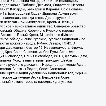
вного Управления Асгардской Веси Беловодья,
годержавию, Таблиги Джамаат, Свидетели Иеговы,
айат Кабарды, Балкарии и Карачая, Союз славян,
т-18, Благородный Орден Дьявола, Армия воли
ое национальное единство, Древнерусской
 нелегальной иммиграции, Кровь и Честь, О
усское национальное единство, Северное Братство,
ровский, Община Коренного Русского народа
атство, Белый Крест, Misanthropic division,
еское объединение Русские, Русское национальное
котатарского народа, Рубеж Севера, ТОЙС, О
ри Державная, Сектор 16, Независимость, Фирма,
д Крю, Союз Славянских Сил Руси, Алля-Аят,
я и свобода, Нация и свобода, W.H.С., Фалунь Дафа,
рупцией, Фонд защиты прав граждан, Штабы
ение русского движения, Народное движение Адат,
етских Светлых Родов, Совет Советских
ение Организации украинских националистов, Черный
ическое Движение Весна, Верховный Совет
ельный комитет совета народных депутатов