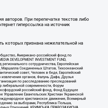
я авторов. При перепечатке текстов либо
нтернет гиперссылка на источник
ть которых признана нежелательной на
общество, Американо-российский фонд по
 MEDIA DEVELOPMENT INVESTMENT FUND,
 регионального сотрудничества, Европейская
 Маршалла Соединенных Штатов, Тихоокеанский
нтический совет, Человек в беде, Европейский
 извлечения органов, Фалунь Дафа, Друзья
рганизация по расследованию преследований
тр либеральной современности, Форум
 Оксфордский российский фонд, Фонд Будущее
е Управление Евангельских Христиан Украинской
еждународное христианское движение, Всемирный
людению за выборами, Республика Польша,
народных Отношений, КРИМСЬКА ПРАВОЗАХИСНА