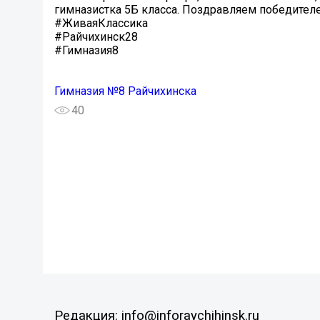
гимназистка 5Б класса. Поздравляем победител
#ЖиваяКлассика
#Райчихинск28
#Гимназия8
Гимназия №8 Райчихинска
40
Редакция: info@inforaychihinsk.ru