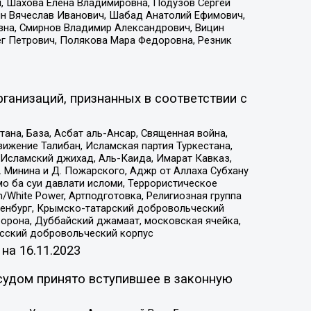
, Шахова Елена Владимировна, Подузов Сергей
ин Вячеслав Иванович, Шабад Анатолий Ефимович,
вна, Смирнов Владимир Александрович, Вицин
ег Петрович, Полякова Мара Федоровна, Резник
ганизаций, признанных в соответствии с
на, База, Асбат аль-Ансар, Священная война,
ижение Талибан, Исламская партия Туркестана,
Исламский джихад, Аль-Каида, Имарат Кавказ,
 Минина и Д. Пожарского, Аджр от Аллаха Субхану
о ба суи давлати исломи, Террористическое
/White Power, Артподготовка, Религиозная группа
Оренбург, Крымско-татарский добровольческий
орона, Дуббайский джамаат, московская ячейка,
усский добровольческий корпус
 на
16.11.2023
судом принято вступившее в законную