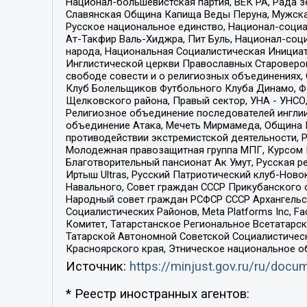
Национал-большевистская партия, ВЕК РА, Рада 
Славянская Община Капища Веды Перуна, Мужская
Русское национальное единство, Национал-социа
Ат-Такфир Валь-Хиджра, Пит Буль, Национал-соц
народа, Национальная Социалистическая Инициат
Инглистической церкви Православных Староверов
свободе совести и о религиозных объединениях,
Клуб Болельщиков Футбольного Клуба Динамо, Фа
Щелковского района, Правый сектор, УНА - УНСО, У
Религиозное объединение последователей инглии
объединение Атака, Мечеть Мирмамеда, Община К
противодействии экстремистской деятельности, 
Молодежная правозащитная группа МПГ, Курсом П
Благотворительный пансионат Ак Умут, Русская ре
Иртыш Ultras, Русский Патриотический клуб-Нов
Навального, Совет граждан СССР Прикубанского 
Народный совет граждан РСФСР СССР Архангельск
Социалистических Районов, Meta Platforms Inc, 
Комитет, Татарстанское Региональное Всетатар
Татарской Автономной Советской Социалистическ
Красноярского края, Этническое национальное о
Источник:
https://minjust.gov.ru/ru/doc
* Реестр иностранных агентов: