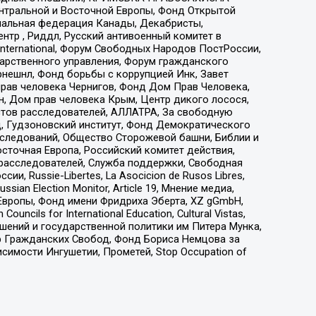
ы Центральной и Восточной Европы, Фонд Открытой
иональная федерация Канады, Декабристы,
тр , Риддл, Русский антивоенный комитет в
nternational, Форум Свободных Народов ПостРоссии,
дарственного управления, Форум гражданского
рнешнл, Фонд борьбы с коррупцией Инк, Завет
прав человека Чернигов, Фонд Дом Прав Человека,
н, Дом прав человека Крым, Центр дикого лосося,
стов расследователей, АЛЛАТРА, За свободную
д, Гудзоновский институт, Фонд Демократического
сследований, Общество Сторожевой башни, Библии и
сточная Европа, Российский комитет действия,
-расследователей, Служба поддержки, Свободная
 Russie-Libertes, La Asocicion de Rusos Libres,
an Election Monitor, Article 19, Мнение медиа,
Европы, Фонд имени Фридриха Эберта, XZ gGmbH,
ls for International Education, Cultural Vistas,
ошений и государственной политики им Питера Мунка,
 Гражданских Свобод, Фонд Бориса Немцова за
имости Ингушетии, Прометей, Stop Occupation of