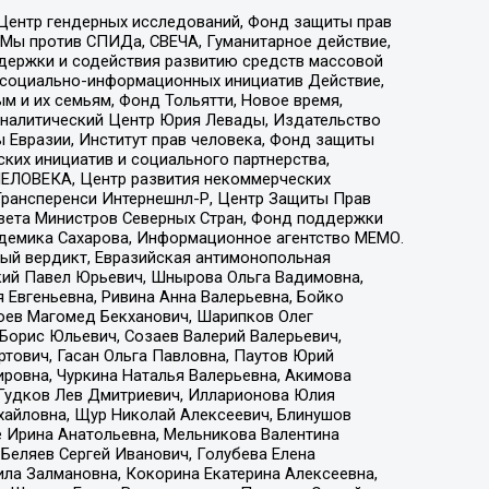
 Центр гендерных исследований, Фонд защиты прав
 Мы против СПИДа, СВЕЧА, Гуманитарное действие,
ддержки и содействия развитию средств массовой
р социально-информационных инициатив Действие,
 и их семьям, Фонд Тольятти, Новое время,
, Аналитический Центр Юрия Левады, Издательство
 Евразии, Институт прав человека, Фонд защиты
ких инициатив и социального партнерства,
ЕЛОВЕКА, Центр развития некоммерческих
 Трансперенси Интернешнл-Р, Центр Защиты Прав
овета Министров Северных Стран, Фонд поддержки
адемика Сахарова, Информационное агентство МЕМО.
ый вердикт, Евразийская антимонопольная
кий Павел Юрьевич, Шнырова Ольга Вадимовна,
 Евгеньевна, Ривина Анна Валерьевна, Бойко
хоев Магомед Бекханович, Шарипков Олег
Борис Юльевич, Созаев Валерий Валерьевич,
тович, Гасан Ольга Павловна, Паутов Юрий
ровна, Чуркина Наталья Валерьевна, Акимова
 Гудков Лев Дмитриевич, Илларионова Юлия
ихайловна, Щур Николай Алексеевич, Блинушов
е Ирина Анатольевна, Мельникова Валентина
Беляев Сергей Иванович, Голубева Елена
ила Залмановна, Кокорина Екатерина Алексеевна,