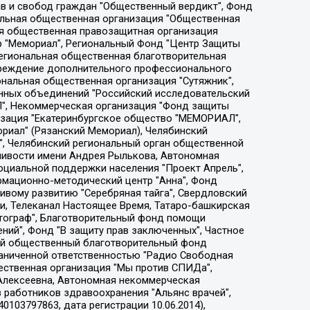
ции социально-правовых программ "Лилит", Дальневосточное общественное движение "Маяк", Санкт-Петербургская ЛГБТ-инициативная группа "Выход", Инициативная группа ЛГБТ+ "Реверс", Алексеев Андрей Викторович, Бекбулатова Таисия Львовна, Беляев Иван Михайлович, Владыкина Елена Сергеевна, Гельман Марат Александрович, Никульшина Вероника Юрьевна, Толоконникова Надежда Андреевна, Шендерович Виктор Анатольевич, Общество с ограниченной ответственностью "Данное сообщение", Общество с ограниченной ответственностью Издательский дом "Новая глава", Айнбиндер Александра Александровна, Московский комьюнити-центр для ЛГБТ+инициатив, Благотворительный фонд развития филантропии, Deutsche Welle (Германия, Kurt-Schumacher-Strasse 3, 53113 Bonn), Борзунова Мария Михайловна, Воробьев Виктор Викторович, Голубева Анна Львовна, Константинова Алла Михайловна, Малкова Ирина Владимировна, Мурадов Мурад Абдулгалимович, Осетинская Елизавета Николаевна, Понасенков Евгений Николаевич, Ганапольский Матвей Юрьевич, Киселев Евгений Алексеевич, Борухович Ирина Григорьевна, Дремин Иван Тимофеевич, Дубровский Дмитрий Викторович, Красноярская региональная общественная организация поддержки и развития альтернативных образовательных технологий и межкультурных коммуникаций "ИНТЕРРА", Маяковская Екатерина Алексеевна, Фейгин Марк Захарович, Филимонов Андрей Викторович, Дзугкоева Регина Николаевна, Доброхотов Роман Александрович, Дудь Юрий Александрович, Елкин Сергей Владимирович, Кругликов Кирилл Игоревич, Сабунаева Мария Леонидовна, Семенов Алексей Владимирович, Шаинян Карен Багратович, Шульман Екатерина Михайловна, Асафьев Артур Валерьевич, Вахштайн Виктор Семенович, Венедиктов Алексей Алексеевич, Лушникова Екатерина Евгеньевна, Волков Леонид Михайлович, Невзоров Александр Глебович, Пархоменко Сергей Борисович, Сироткин Ярослав Николаевич, Кара-Мурза Владимир Владимирович, Баранова Наталья Владимировна, Гозман Леонид Яковлевич, Кагарлицкий Борис Юльевич, Климарев Михаил Валерьевич, Милов Владимир Станиславович, Автономная некоммерческая организация Краснодарский центр современного искусства "Типография", Моргенштерн Алишер Тагирович, Соболь Любовь Эдуардовна, Общество с ограниченной ответственностью "ЛИЗА НОРМ", Каспаров Гарри Кимович, Ходорковский Михаил Борисович, Общество с ограниченной ответственностью "Апрельские тезисы", Данилович Ирина Брониславовна, Кашин Олег Владимирович, Петров Николай Владимирович, Пивоваров Алексей Владимирович, Соколов Михаил Владимирович, Цветкова Юлия Владимировна, Чичваркин Евгений Александрович, Комитет против пыток/Команда против пыток, Общество с ограниченной ответственностью "Первый научный", Общество с ограниченной ответственностью "Вертолет и ко", Белоцерковская Вероника Борисовна, Кац Максим Евгеньевич, Лазарева Татьяна Юрьевна, Шаведдинов Руслан Табризович, Яшин Илья Валерьевич, Общество с ограниченной ответственностью "Иноагент ААВ", Алешковский Дмитрий Петрович, Альбац Евгения Марковна, Быков Дмитрий Львович, Галямина Юлия Евгеньевна, Лойко Сергей Леонидович, Мартынов Кирилл Константинович, Медведев Сергей Александрович, Крашенинников Федор Геннадиевич, Гордеева Катерина Вл