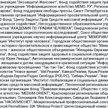
Общество с ограниченной ответственностью "Радио Свободная Европа/Радио Свобода", Чешское информационное агентство "MEDIUM-ORIENT", Красноярская региональная общественная организация "Мы против СПИДа", Камалягин Денис Николаевич, Маркелов Сергей Евгеньевич, Пономарев Лев Александрович, Савицкая Людмила Алексеевна, Автономная некоммерческая организация "Центр по работе с проблемой насилия "НАСИЛИЮ.НЕТ", Межрегиональный профессиональный союз работников здравоохранения "Альянс врачей", Юридическое лицо, зарегистрированное в Латвийской Республике, SIA "Medusa Project" (регистрационный номер 40103797863, дата регистрации 10.06.2014), Некоммерческая организация "Фонд по борьбе с коррупцией", Автономная некоммерческая организация "Институт права и публичной политики", Баданин Роман Сергеевич, Гликин Максим Александрович, Железнова Мария Михайловна, Лукьянова Юлия Сергеевна, Маетная Елизавета Витальевна, Маняхин Петр Борисович, Чуракова Ольга Владимировна, Ярош Юлия Петровна, Юридическое лицо "The Insider SIA", зарегистрированное в Риге, Латвийская Республика (дата регистрации 26.06.2015), являющееся администратором доменного имени интернет-издания "The Insider SIA", https://theins.ru, Постернак Алексей Евгеньевич, Рубин Михаил Аркадьевич, Анин Роман Александрович, Юридическое лицо Istories fonds, зарегистрированное в Латвийской Республике (регистрационный номер 50008295751, дата регистрации 24.02.2020), Великовский Дмитрий Александрович, Долинина Ирина Николаевна, Мароховская Алеся Алексеевна, Шлейнов Роман Юрьевич, Шмагун Олеся Валентиновна, Общество с ограниченной ответственностью "Альтаир 2021", Общество с ограниченной ответственностью "Вега 2021", Общество с ограниченной ответственностью "Главный редактор 2021", Общество с ограниченной ответственностью "Ромашки монолит", Важенков Артем Валерьевич, Ивановская областная общественная организация "Центр гендерных исследований", Гурман Юрий Альбертович, Медиапроект "ОВД-Инфо", Егоров Владимир Владимирович, Жилинский Владимир Александрович, Общество с ограниченной ответственностью "ЗП", Иванова София Юрьевна, Карезина Инна Павловна, Кильтау Екатерина Викторовна, Петров Алексей Викторович, Пискунов Сергей Евгеньевич, Смирнов Сергей Сергеевич, Тихонов Михаил Сергеевич, Общество с ограниченной ответственностью "ЖУРНАЛИСТ-ИНОСТРАННЫЙ АГЕНТ", Арапова Галина Юрьевна, Вольтская Татьяна Анатольевна, Американская компания "Mason G.E.S. Anonymous Foundation" (США), являющаяся владельцем интернет-издания https://mnews.world/, Компания "Stichting Bellingcat", зарегистрированная в Нидерландах (дата регистрации 11.07.2018), Захаров Андрей Вячеславович, Клепиковская Екатерина Дмитриевна, Общество с ограниченной ответственностью "МЕМО", Перл Роман Александрович, Симонов Евгений Алексеевич, Соловьева Елена Анатольевна, Сотников Даниил Владимирович, Сурначева Елизавета Дмитриевна, Автономная некоммерческая организация по защите прав человека и информированию населения "Якутия – Наше Мнение", Общество с ограниченной ответственностью "Москоу диджитал медиа", с 26.01.2023 Общество с ограниченной ответственностью "Чайка Белые сады", Ветошкина Валерия Валерьевна, Заговора Максим Александрович, Межрегиональное общественное движение "Российская ЛГБТ - сеть", Оленичев Максим Владимирович, Павлов Иван Юрьевич, Скворцова Елена Сергеевна, Общество с ограниченной ответственностью "Как бы инагент", Кочетков Игорь Викторович, Общество с ограниченной ответственностью "Честные выборы", Еланчик Олег Александрович, Общество с ограниченной ответственностью "Нобелевский призыв", Гималова Регина Эмилевна, Григорьев Андрей Валерьевич, Григорьева Алина Александровна, Ассоциация по содействию защите прав призывников, альтернативнослужащих и военнослужащих "Правозащитная группа "Гражданин.Армия.Право", Хисамова Регина Фаритовна, Автономная некоммерческая организация по реализа