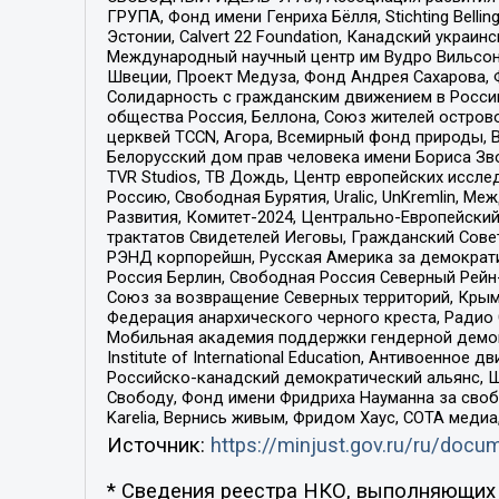
ГРУПА, Фонд имени Генриха Бёлля, Stichting Bellin
Эстонии, Calvert 22 Foundation, Канадский укра
Международный научный центр им Вудро Вильсона
Швеции, Проект Медуза, Фонд Андрея Сахарова, Ф
Солидарность с гражданским движением в России 
общества Россия, Беллона, Союз жителей острово
церквей TCCN, Агора, Всемирный фонд природы, B
Белорусский дом прав человека имени Бориса Зво
TVR Studios, ТВ Дождь, Центр европейских иссл
Россию, Свободная Бурятия, Uralic, UnKremlin, 
Развития, Комитет-2024, Центрально-Европейски
трактатов Свидетелей Иеговы, Гражданский Совет
РЭНД корпорейшн, Русская Америка за демократи
Россия Берлин, Свободная Россия Северный Рейн-В
Союз за возвращение Северных территорий, Крымско
Федерация анархического черного креста, Радио
Мобильная академия поддержки гендерной демократи
Institute of International Education, Антивоенн
Российско-канадский демократический альянс, 
Свободу, Фонд имени Фридриха Науманна за свобо
Karelia, Вернись живым, Фридом Хаус, СОТА меди
Источник:
https://minjust.gov.ru/ru/doc
* Сведения реестра НКО, выполняющих 