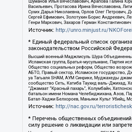
Шуманов Илья Вячеславович, Арапова Галина Юрь
Васильевич, Протасова Ирина Вячеславовна, Лит
Сухих Дарья Николаевна, Орлов Олег Петрович, 
Сергей Ефимович, Золотухин Борис Андреевич, Л
Генри Маркович, Захаров Герман Константинович
Источник:
http://unro.minjust.ru/NKOFore
* Единый федеральный список организа
законодательством Российской Федера
Высший военный Маджлисуль Шура Объединенных с
Исламская группа, Братья-мусульмане, Партия ис
Общество социальных реформ, Общество возрожд
АБТО, Правый сектор, Исламское государство, Д
уа Тагьаля SHAM, АУМ Синрике, Муджахеды джама
сообщество Сеть, Катиба Таухид валь-Джихад, Хай
“Джамаат “Красный пахарь”, Колумбайн, Хатлонск
батальон имени Номана Челебиджихана, Азов, Па
Батал-Хаджи Белхороев, Маньяки Культ Убийц, М
Источник:
http://nac.gov.ru/terroristichesk
* Перечень общественных объединений 
силу решение о ликвидации или запрете