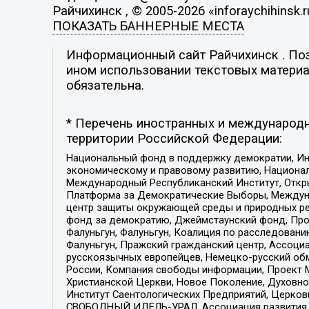
Райчихинск , © 2005-2026 «inforaychihinsk.r
ПОКАЗАТЬ БАННЕРНЫЕ МЕСТА
Информационный сайт Райчихинск . Пози
ином использовании текстовых материал
обязательна.
* Перечень иностранных и международн
территории Российской Федерации:
Национальный фонд в поддержку демократии, Ин
экономическому и правовому развитию, Национ
Международный Республиканский Институт, Откры
Платформа за Демократические Выборы, Междуна
центр защиты окружающей среды и природных ресу
фонд за демократию, Джеймстаунский фонд, Прож
Фалуньгун, Фалуньгун, Коалиция по расследован
Фалуньгун, Пражский гражданский центр, Ассоци
русскоязычных европейцев, Немецко-русский об
России, Компания свободы информации, Проект М
Христианской Церкви, Новое Поколение, Духовн
Институт Саентологических Предприятий, Церков
СВОБОДНЫЙ ИДЕЛЬ-УРАЛ, Ассоциация развития ж