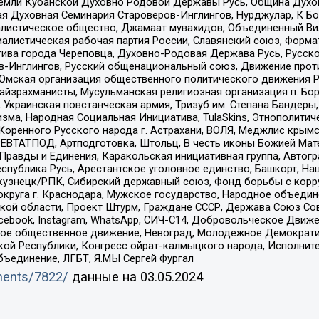
земли Кубанской Духовно Родовой Державы Русь, Община Духо
 Духовная Семинария Староверов-Инглингов, Нурджулар, К Бо
листическое общество, Джамаат мувахидов, Объединенный Вил
иалистическая рабочая партия России, Славянский союз, Форма
ива города Череповца, Духовно-Родовая Держава Русь, Русск
-Инглингов, Русский общенациональный союз, Движение против
 Омская организация общественного политического движения Р
йзрахманисты, Мусульманская религиозная организация п. Бо
краинская повстанческая армия, Тризуб им. Степана Бандеры, Бр
зма, Народная Социальная Инициатива, TulaSkins, Этнополитич
оренного Русского народа г. Астрахани, ВОЛЯ, Меджлис крымс
РЕВТАТПОД, Артподготовка, Штольц, В честь иконы Божией Мате
равды и Единения, Каракольская инициативная группа, Автогра
спублика Русь, Арестантское уголовное единство, Башкорт, Наци
окузнецк/РПК, Сибирский державный союз, Фонд борьбы с кор
округа г. Краснодара, Мужское государство, Народное объедин
ой области, Проект Штурм, Граждане СССР, Держава Союз Сов
Facebook, Instagram, WhatsApp, СИЧ-С14, Добровольческое Движ
ское общественное движение, Невоград, Молодежное Демократ
ой Республики, Конгресс ойрат-калмыцкого народа, Исполнит
бъединение, ЛГБТ, Я.МЫ Сергей Фургал
uments/7822/
данные на
03.05.2024