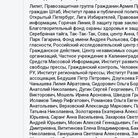
Лилит, Правозащитная группа Гражданин.Армия.П
граждан Штаб, Институт права и публичной поли
Открытый Петербург, Лига Избирателей, Правова
информации, Горячая Линия, В защиту прав закл
Благотворительный фонд охраны здоровья и защи
Серебряная тайга, Так-Так-Так, Сова, центр Анн
Парк Гагарина, Фонд имени Андрея Рылькова, Сф
гласности, Российский исследовательский центр 
Гражданское действие, Центр независимых соци
организаций, Частное учреждение в Калининград
Средств Массовой Информации, Институт развити
свободы прессы, Гражданский контроль, Человек
РУ, Институт региональной прессы, Институт Ра
ассоциация, Бедушев Петр Петрович, Дзугкоева 
Чанышева Лилия Айратовна, Сидорович Ольга Бори
Анатолий Николаевич, Дугин Сергей Георгиевич, 
Викторович, Мошель Ирина Ароновна, Шведов Гри
Исламов Тимур Рифгатович, Романова Ольга Евге
Анатольевич, Верховский Александр Маркович, П
Татьяна Николаевна, Золотарева Екатерина Алек
Юрьевна, Саранг Анна Васильевна, Захарова Свет
Андрей Юрьевич, Мосин Алексей Геннадьевич, Ге
Дмитриевна, Вититинова Елена Владимировна, Ба
Николаевна, Ганнушкина Светлана Алексеевна, За