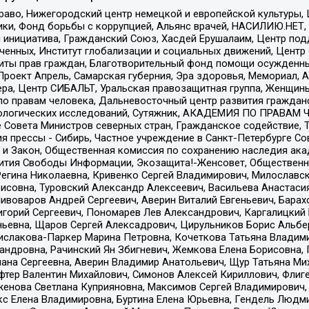
раво, Нижегородский центр немецкой и европейской культуры,
тики, Фонд борьбы с коррупцией, Альянс врачей, НАСИЛИЮ.НЕТ,
я инициатива, Гражданский Союз, Хасдей Ерушалаим, Центр по
юченных, Институт глобализации и социальных движений, Цент
ты прав граждан, Благотворительный фонд помощи осужденным
а, Проект Апрель, Самарская губерния, Эра здоровья, Мемориал
ера, Центр СИБАЛЬТ, Уральская правозащитная группа, Женщины
по правам человека, Дальневосточный центр развития гражданс
ологических исследований, Сутяжник, АКАДЕМИЯ ПО ПРАВАМ Ч
е Совета Министров северных стран, Гражданское содействие,
я прессы - Сибирь, Частное учреждение в Санкт-Петербурге С
 и Закон, Общественная комиссия по сохранению наследия ак
звития Свободы Информации, Экозащита!-Женсовет, Общественн
Регина Николаевна, Кривенко Сергей Владимирович, Милославс
совна, Туровский Александр Алексеевич, Васильева Анастасия
Пивоваров Андрей Сергеевич, Аверин Виталий Евгеньевич, Бара
горий Сергеевич, Пономарев Лев Александрович, Каргалицкий 
ньевна, Щаров Сергей Алексадрович, Цирульников Борис Альбер
ислакова-Паркер Марина Петровна, Кочеткова Татьяна Владими
сандровна, Рачинский Ян Збигневич, Жемкова Елена Борисовна,
лана Сергеевна, Аверин Владимир Анатольевич, Щур Татьяна М
фтер Валентин Михайлович, Симонов Алексей Кириллович, Флиг
женова Светлана Куприяновна, Максимов Сергей Владимирович, 
кс Елена Владимировна, Буртина Елена Юрьевна, Гендель Людм