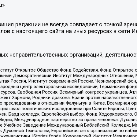
u»
ция редакции не всегда совпадает с точкой зрени
ов с настоящего сайта на иных ресурсах в сети И
ых неправительственных организаций, деятельнос
ститут Открытое Общество Фонд Содействия, Фонд Открытое 
альный Демократический Институт Международных Отношений,
тая Россия, Институт современной России, Черноморский фонд
родный центр электоральных исследований, Германский фонд
рсов, Свободная Россия, Всемирный конгресс украинцев, Атла
ект Хармони, Родники дракона, Врачи против насильственного
ию преследования в отношении Фалуньгун в Китае, Всемирная о
ация школ политических исследований при Совете Европы, Цен
мен, Бард колледж, Европейский выбор, Фонд Ходорковского,
едиа, Международное партнерство за права человека, Духовно
ое Учебное Заведение Международный Библейский Колледж, М
ь Духовной Технологии, Европейская сеть организаций по наб
урналистики, IStories fonds, Королевский Институт Между