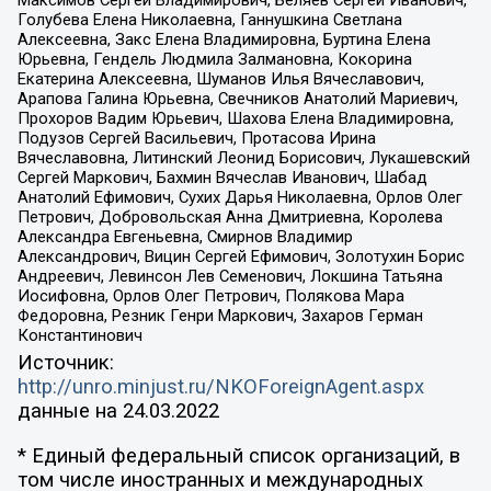
Голубева Елена Николаевна, Ганнушкина Светлана
Алексеевна, Закс Елена Владимировна, Буртина Елена
Юрьевна, Гендель Людмила Залмановна, Кокорина
Екатерина Алексеевна, Шуманов Илья Вячеславович,
Арапова Галина Юрьевна, Свечников Анатолий Мариевич,
Прохоров Вадим Юрьевич, Шахова Елена Владимировна,
Подузов Сергей Васильевич, Протасова Ирина
Вячеславовна, Литинский Леонид Борисович, Лукашевский
Сергей Маркович, Бахмин Вячеслав Иванович, Шабад
Анатолий Ефимович, Сухих Дарья Николаевна, Орлов Олег
Петрович, Добровольская Анна Дмитриевна, Королева
Александра Евгеньевна, Смирнов Владимир
Александрович, Вицин Сергей Ефимович, Золотухин Борис
Андреевич, Левинсон Лев Семенович, Локшина Татьяна
Иосифовна, Орлов Олег Петрович, Полякова Мара
Федоровна, Резник Генри Маркович, Захаров Герман
Константинович
Источник:
http://unro.minjust.ru/NKOForeignAgent.aspx
данные на
24.03.2022
* Единый федеральный список организаций, в
том числе иностранных и международных