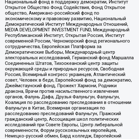
Национальный фонд в поддержку демократии, Институт
Открытое Общество Фонд Содействия, Фонд Открытое
общество, Американо-российский фонд по
экономическому и правовому развитию, Национальный
Демократический Институт Международных Отношений,
MEDIA DEVELOPMENT INVESTMENT FUND, Международный
Республиканский Институт, Открытая Россия, Институт
современной России, Черноморский фонд регионального
сотрудничества, Европейская Платформа за
Демократические Выборы, Международный центр
электоральных исследований, Германский фонд Маршалла
Соединенных Штатов, Тихоокеанский центр защиты
окружающей среды и природных ресурсов, Свободная
Россия, Всемирный конгресс украинцев, Атлантический
совет, Человек в беде, Европейский фонд за демократию,
Джеймстаунский фонд, Прожект Хармони, Родники
дракона, Врачи против насильственного извлечения
органов, Фалунь Дафа, Друзья Фалуньгун, Фалуньгун,
Коалиция по расследованию преследования в отношении
Фалуньгун в Китае, Всемирная организация по
расследованию преследований Фалуньгун, Пражский
гражданский центр, Ассоциация школ политических
исследований при Совете Европы, Центр либеральной
современности, Форум русскоязычных европейцев,
Немецко-русский обмен, Бард колледж, Европейский