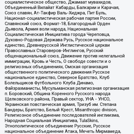
социалистическое общество, Джамаат мувахидов,
Объединенный Вилайат Кабарды, Балкарии и Карачая,
Союз славян, Ат-Такфир Валь-Хиджра, Пит Буль,
Национал-социалистическая рабочая партия России,
Славянский союз, Формат-18, Благородный Орден
Дьявола, Армия воли народа, Национальная
Социалистическая Инициатива города Череповца,
Духовно-Родовая Держава Русь, Русское национальное
единство, Древнерусской Инглистической церкви
Православных Староверов-Инглингов, Русский
общенациональный союз, Движение против нелегальной
иммиграции, Кровь и Честь, О свободе совести и о
религиозных объединениях, Омская организация
общественного политического движения Русское
национальное единство, Северное Братство, Клуб
Болельщиков Футбольного Клуба Динамо,
Файзрахманисты, Мусульманская религиозная организация
п. Боровский, Община Коренного Русского народа
Щелковского района, Правый сектор, УНА - УНСО,
Украинская повстанческая армия, Тризуб им. Степана
Бандеры, Братство, Белый Крест, Misanthropic division,
Религиозное объединение последователей инглиизма,
Народная Социальная Инициатива, TulaSkins,
Этнополитическое объединение Русские, Русское
национальное объединение Атака, Мечеть Мирмамеда,