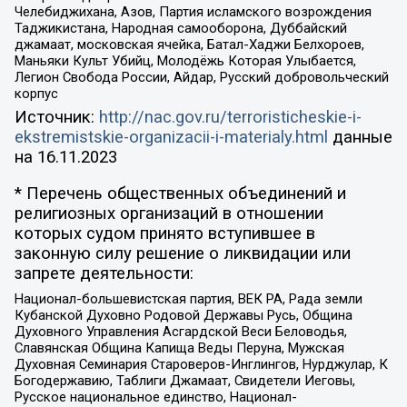
Челебиджихана, Азов, Партия исламского возрождения
Таджикистана, Народная самооборона, Дуббайский
джамаат, московская ячейка, Батал-Хаджи Белхороев,
Маньяки Культ Убийц, Молодёжь Которая Улыбается,
Легион Свобода России, Айдар, Русский добровольческий
корпус
Источник:
http://nac.gov.ru/terroristicheskie-i-
ekstremistskie-organizacii-i-materialy.html
данные
на
16.11.2023
* Перечень общественных объединений и
религиозных организаций в отношении
которых судом принято вступившее в
законную силу решение о ликвидации или
запрете деятельности:
Национал-большевистская партия, ВЕК РА, Рада земли
Кубанской Духовно Родовой Державы Русь, Община
Духовного Управления Асгардской Веси Беловодья,
Славянская Община Капища Веды Перуна, Мужская
Духовная Семинария Староверов-Инглингов, Нурджулар, К
Богодержавию, Таблиги Джамаат, Свидетели Иеговы,
Русское национальное единство, Национал-