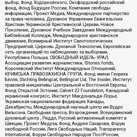
выбор, Фонд Ходорковского, Оксфордский российский
фонд, Фонд Будущее России, Компания свободы
информации, Проект Медиа, Международное партнерство
за права человека, Духовное Управление Евангельских
Христиан Украинской Христианской Церкви, Новое
Поколение, Духовное Учебное Заведение Международный
Библейский Колледж, Международное христианское
движение, Всемирный Институт Саентологических
Предприятий, Церковь Духовной Технологии, Европейская
сеть организаций по наблюдению за выборами,
Республика Польша, СВОБОДНЫЙ ИДЕЛЬ-УРАЛ,
Ассоциация развития журналистики, IStories fonds,
Королевский Институт Международных Отношений,
КРИМСЬКА ПРАВОЗАХИСНА ГРУПА, Фонд имени Генриха
Бёлля, Stichting Bellingcat, Bellingcat Ltd, The Insider, Институт
правовой инициативы Центральной и Восточной Европы,
Фонд Открытой Эстонии, Calvert 22 Foundation, Канадский
украинский конгресс, Институт Макдональда-Лорье,
Украинская национальная федерация Канады,
Декабристы, Международный научный центр им Вудро
Вильсона, Свободная пресса, Возрождение, Всеукраинский
духовный центр , Риддл, Русский антивоенный комитет в
Швеции, Проект Медуза, Фонд Андрея Сахарова, Форум
свободной России, Лига Свободных Наций, Transparеncy
International, Форум Свободных Народов ПостРоссии,