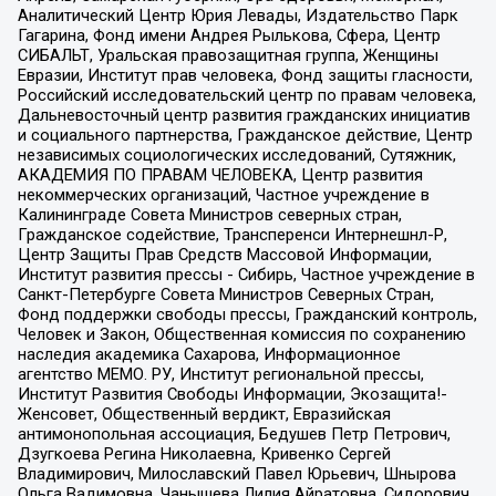
Аналитический Центр Юрия Левады, Издательство Парк
Гагарина, Фонд имени Андрея Рылькова, Сфера, Центр
СИБАЛЬТ, Уральская правозащитная группа, Женщины
Евразии, Институт прав человека, Фонд защиты гласности,
Российский исследовательский центр по правам человека,
Дальневосточный центр развития гражданских инициатив
и социального партнерства, Гражданское действие, Центр
независимых социологических исследований, Сутяжник,
АКАДЕМИЯ ПО ПРАВАМ ЧЕЛОВЕКА, Центр развития
некоммерческих организаций, Частное учреждение в
Калининграде Совета Министров северных стран,
Гражданское содействие, Трансперенси Интернешнл-Р,
Центр Защиты Прав Средств Массовой Информации,
Институт развития прессы - Сибирь, Частное учреждение в
Санкт-Петербурге Совета Министров Северных Стран,
Фонд поддержки свободы прессы, Гражданский контроль,
Человек и Закон, Общественная комиссия по сохранению
наследия академика Сахарова, Информационное
агентство МЕМО. РУ, Институт региональной прессы,
Институт Развития Свободы Информации, Экозащита!-
Женсовет, Общественный вердикт, Евразийская
антимонопольная ассоциация, Бедушев Петр Петрович,
Дзугкоева Регина Николаевна, Кривенко Сергей
Владимирович, Милославский Павел Юрьевич, Шнырова
Ольга Вадимовна, Чанышева Лилия Айратовна, Сидорович