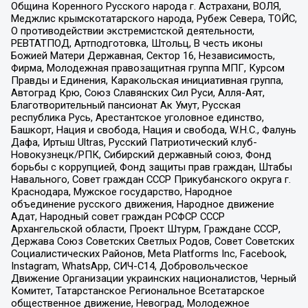
Община Коренного Русского народа г. Астрахани, ВОЛЯ,
Меджлис крымскотатарского народа, Рубеж Севера, ТОЙС,
О противодействии экстремистской деятельности,
РЕВТАТПОД, Артподготовка, Штольц, В честь иконы
Божией Матери Державная, Сектор 16, Независимость,
Фирма, Молодежная правозащитная группа МПГ, Курсом
Правды и Единения, Каракольская инициативная группа,
Автоград Крю, Союз Славянских Сил Руси, Алля-Аят,
Благотворительный пансионат Ак Умут, Русская
республика Русь, Арестантское уголовное единство,
Башкорт, Нация и свобода, Нация и свобода, W.H.С., Фалунь
Дафа, Иртыш Ultras, Русский Патриотический клуб-
Новокузнецк/РПК, Сибирский державный союз, Фонд
борьбы с коррупцией, Фонд защиты прав граждан, Штабы
Навального, Совет граждан СССР Прикубанского округа г.
Краснодара, Мужское государство, Народное
объединение русского движения, Народное движение
Адат, Народный совет граждан РСФСР СССР
Архангельской области, Проект Штурм, Граждане СССР,
Держава Союз Советских Светлых Родов, Совет Советских
Социалистических Районов, Meta Platforms Inc, Facebook,
Instagram, WhatsApp, СИЧ-С14, Добровольческое
Движение Организации украинских националистов, Черный
Комитет, Татарстанское Региональное Всетатарское
общественное движение, Невоград, Молодежное