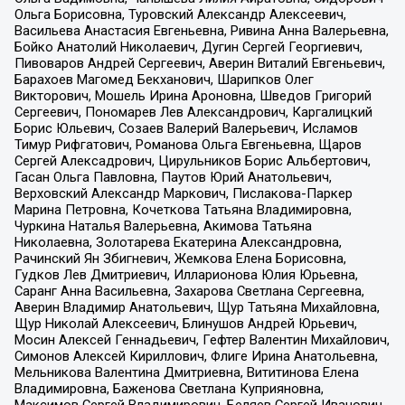
Ольга Борисовна, Туровский Александр Алексеевич,
Васильева Анастасия Евгеньевна, Ривина Анна Валерьевна,
Бойко Анатолий Николаевич, Дугин Сергей Георгиевич,
Пивоваров Андрей Сергеевич, Аверин Виталий Евгеньевич,
Барахоев Магомед Бекханович, Шарипков Олег
Викторович, Мошель Ирина Ароновна, Шведов Григорий
Сергеевич, Пономарев Лев Александрович, Каргалицкий
Борис Юльевич, Созаев Валерий Валерьевич, Исламов
Тимур Рифгатович, Романова Ольга Евгеньевна, Щаров
Сергей Алексадрович, Цирульников Борис Альбертович,
Гасан Ольга Павловна, Паутов Юрий Анатольевич,
Верховский Александр Маркович, Пислакова-Паркер
Марина Петровна, Кочеткова Татьяна Владимировна,
Чуркина Наталья Валерьевна, Акимова Татьяна
Николаевна, Золотарева Екатерина Александровна,
Рачинский Ян Збигневич, Жемкова Елена Борисовна,
Гудков Лев Дмитриевич, Илларионова Юлия Юрьевна,
Саранг Анна Васильевна, Захарова Светлана Сергеевна,
Аверин Владимир Анатольевич, Щур Татьяна Михайловна,
Щур Николай Алексеевич, Блинушов Андрей Юрьевич,
Мосин Алексей Геннадьевич, Гефтер Валентин Михайлович,
Симонов Алексей Кириллович, Флиге Ирина Анатольевна,
Мельникова Валентина Дмитриевна, Вититинова Елена
Владимировна, Баженова Светлана Куприяновна,
Максимов Сергей Владимирович, Беляев Сергей Иванович,