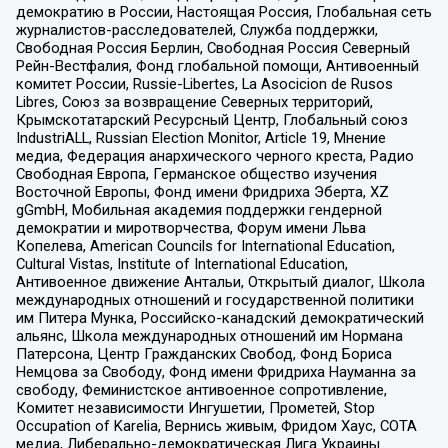
демократию в России, Настоящая Россия, Глобальная сеть
журналистов-расследователей, Служба поддержки,
Свободная Россия Берлин, Свободная Россия Северный
Рейн-Вестфалия, Фонд глобальной помощи, Антивоенный
комитет России, Russie-Libertes, La Asocicion de Rusos
Libres, Союз за возвращение Северных территорий,
Крымскотатарский Ресурсный Центр, Глобальный союз
IndustriALL, Russian Election Monitor, Article 19, Мнение
медиа, Федерация анархического черного креста, Радио
Свободная Европа, Германское общество изучения
Восточной Европы, Фонд имени Фридриха Эберта, XZ
gGmbH, Мобильная академия поддержки гендерной
демократии и миротворчества, Форум имени Льва
Копелева, American Councils for International Education,
Cultural Vistas, Institute of International Education,
Антивоенное движение Антальи, Открытый диалог, Школа
международных отношений и государственной политики
им Питера Мунка, Российско-канадский демократический
альянс, Школа международных отношений им Нормана
Патерсона, Центр Гражданских Свобод, Фонд Бориса
Немцова за Свободу, Фонд имени Фридриха Науманна за
свободу, Феминистское антивоенное сопротивление,
Комитет независимости Ингушетии, Прометей, Stop
Occupation of Karelia, Вернись живым, Фридом Хаус, СОТА
медиа, Либерально-демократическая Лига Украины