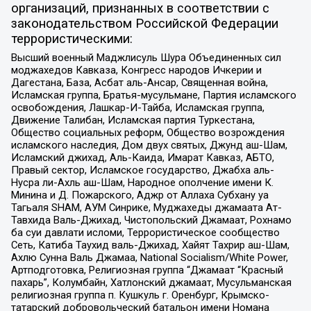
организаций, признанных в соответствии с
законодательством Российской Федерации
террористическими:
Высший военный Маджлисуль Шура Объединенных сил
моджахедов Кавказа, Конгресс народов Ичкерии и
Дагестана, База, Асбат аль-Ансар, Священная война,
Исламская группа, Братья-мусульмане, Партия исламского
освобождения, Лашкар-И-Тайба, Исламская группа,
Движение Талибан, Исламская партия Туркестана,
Общество социальных реформ, Общество возрождения
исламского наследия, Дом двух святых, Джунд аш-Шам,
Исламский джихад, Аль-Каида, Имарат Кавказ, АБТО,
Правый сектор, Исламское государство, Джабха аль-
Нусра ли-Ахль аш-Шам, Народное ополчение имени К.
Минина и Д. Пожарского, Аджр от Аллаха Субхану уа
Тагьаля SHAM, АУМ Синрике, Муджахеды джамаата Ат-
Тавхида Валь-Джихад, Чистопольский Джамаат, Рохнамо
ба суи давлати исломи, Террористическое сообщество
Сеть, Катиба Таухид валь-Джихад, Хайят Тахрир аш-Шам,
Ахлю Сунна Валь Джамаа, National Socialism/White Power,
Артподготовка, Религиозная группа “Джамаат “Красный
пахарь”, Колумбайн, Хатлонский джамаат, Мусульманская
религиозная группа п. Кушкуль г. Оренбург, Крымско-
татарский добровольческий батальон имени Номана