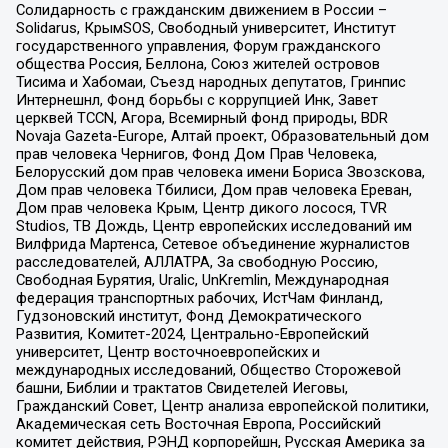
Солидарность с гражданским движением в России –
Solidarus, КрымSOS, Свободный университет, Институт
государственного управления, Форум гражданского
общества Россия, Беллона, Союз жителей островов
Тисима и Хабомаи, Съезд народных депутатов, Гринпис
Интернешнл, Фонд борьбы с коррупцией Инк, Завет
церквей TCCN, Агора, Всемирный фонд природы, BDR
Novaja Gazeta-Europe, Алтай проект, Образовательный дом
прав человека Чернигов, Фонд Дом Прав Человека,
Белорусский дом прав человека имени Бориса Звозскова,
Дом прав человека Тбилиси, Дом прав человека Ереван,
Дом прав человека Крым, Центр дикого лосося, TVR
Studios, ТВ Дождь, Центр европейских исследований им
Вилфрида Мартенса, Сетевое объединение журналистов
расследователей, АЛЛАТРА, За свободную Россию,
Свободная Бурятия, Uralic, UnKremlin, Международная
федерация транспортных рабочих, ИстЧам Финланд,
Гудзоновский институт, Фонд Демократического
Развития, Комитет-2024, Центрально-Европейский
университет, Центр восточноевропейских и
международных исследований, Общество Сторожевой
башни, Библии и трактатов Свидетелей Иеговы,
Гражданский Совет, Центр анализа европейской политики,
Академическая сеть Восточная Европа, Российский
комитет действия, РЭНД корпорейшн, Русская Америка за