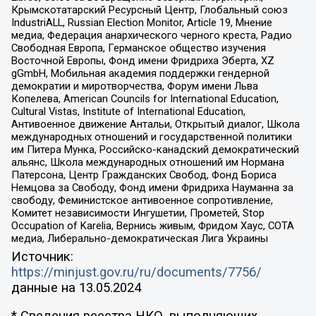
Крымскотатарский Ресурсный Центр, Глобальный союз
IndustriALL, Russian Election Monitor, Article 19, Мнение
медиа, Федерация анархического черного креста, Радио
Свободная Европа, Германское общество изучения
Восточной Европы, Фонд имени Фридриха Эберта, XZ
gGmbH, Мобильная академия поддержки гендерной
демократии и миротворчества, Форум имени Льва
Копелева, American Councils for International Education,
Cultural Vistas, Institute of International Education,
Антивоенное движение Антальи, Открытый диалог, Школа
международных отношений и государственной политики
им Питера Мунка, Российско-канадский демократический
альянс, Школа международных отношений им Нормана
Патерсона, Центр Гражданских Свобод, Фонд Бориса
Немцова за Свободу, Фонд имени Фридриха Науманна за
свободу, Феминистское антивоенное сопротивление,
Комитет независимости Ингушетии, Прометей, Stop
Occupation of Karelia, Вернись живым, Фридом Хаус, СОТА
медиа, Либерально-демократическая Лига Украины
Источник:
https://minjust.gov.ru/ru/documents/7756/
данные на
13.05.2024