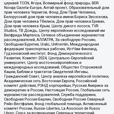
церквей TCCN, Агора, Всемирный фонд природы, BDR
Novaja Gazeta-Europe, Алтай проект, Образовательный дом
прав человека Чернигов, Фонд Дом Прав Человека,
Белорусский дом прав человека имени Бориса Звозскова,
Дом прав человека Тбилиси, Дом прав человека Ереван,
Дом прав человека Крым, Центр дикого лосося, TVR
Studios, ТВ Дождь, Центр европейских исследований им
Вилфрида Мартенса, Сетевое объединение журналистов
расследователей, АЛЛАТРА, За свободную Россию,
Свободная Бурятия, Uralic, UnKremlin, Международная
федерация транспортных рабочих, ИстЧам Финланд,
Гудзоновский институт, Фонд Демократического
Развития, Комитет-2024, Центрально-Европейский
университет, Центр восточноевропейских и
международных исследований, Общество Сторожевой
башни, Библии и трактатов Свидетелей Иеговы,
Гражданский Совет, Центр анализа европейской политики,
Академическая сеть Восточная Европа, Российский
комитет действия, РЭНД корпорейшн, Русская Америка за
демократию в России, Настоящая Россия, Глобальная сеть
журналистов-расследователей, Служба поддержки,
Свободная Россия Берлин, Свободная Россия Северный
Рейн-Вестфалия, Фонд глобальной помощи, Антивоенный
комитет России, Russie-Libertes, La Asocicion de Rusos
Libres, Союз за возвращение Северных территорий,