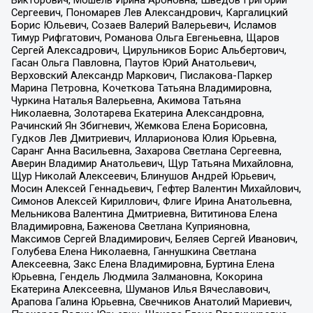
Сергеевич, Пономарев Лев Александрович, Каргалицкий
Борис Юльевич, Созаев Валерий Валерьевич, Исламов
Тимур Рифгатович, Романова Ольга Евгеньевна, Щаров
Сергей Алексадрович, Цирульников Борис Альбертович,
Гасан Ольга Павловна, Паутов Юрий Анатольевич,
Верховский Александр Маркович, Пислакова-Паркер
Марина Петровна, Кочеткова Татьяна Владимировна,
Чуркина Наталья Валерьевна, Акимова Татьяна
Николаевна, Золотарева Екатерина Александровна,
Рачинский Ян Збигневич, Жемкова Елена Борисовна,
Гудков Лев Дмитриевич, Илларионова Юлия Юрьевна,
Саранг Анна Васильевна, Захарова Светлана Сергеевна,
Аверин Владимир Анатольевич, Щур Татьяна Михайловна,
Щур Николай Алексеевич, Блинушов Андрей Юрьевич,
Мосин Алексей Геннадьевич, Гефтер Валентин Михайлович,
Симонов Алексей Кириллович, Флиге Ирина Анатольевна,
Мельникова Валентина Дмитриевна, Вититинова Елена
Владимировна, Баженова Светлана Куприяновна,
Максимов Сергей Владимирович, Беляев Сергей Иванович,
Голубева Елена Николаевна, Ганнушкина Светлана
Алексеевна, Закс Елена Владимировна, Буртина Елена
Юрьевна, Гендель Людмила Залмановна, Кокорина
Екатерина Алексеевна, Шуманов Илья Вячеславович,
Арапова Галина Юрьевна, Свечников Анатолий Мариевич,