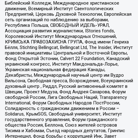
Библейский Колледж, Международное христианское
движение, Всемирный Институт Саентологических
Предприятий, Церковь Духовной Технологии, Европейская
сеть организаций по наблюдению за выборами,
Республика Польша, СВОБОДНЫЙ ИДЕЛЬ-УРАЛ,
Ассоциация развития журналистики, IStories fonds,
Королевский Институт Международных Отношений,
КРИМСЬКА ПРАВОЗАХИСНА ГРУПА, Фонд имени Генриха
Бёлля, Stichting Bellingcat, Bellingcat Ltd, The Insider, Институт
правовой инициативы Центральной и Восточной Европы,
Фонд Открытой Эстонии, Calvert 22 Foundation, Канадский
украинский конгресс, Институт Макдональда-Лорье,
Украинская национальная федерация Канады,
Декабристы, Международный научный центр им Вудро
Вильсона, Свободная пресса, Возрождение, Всеукраинский
духовный центр , Риддл, Русский антивоенный комитет в
Швеции, Проект Медуза, Фонд Андрея Сахарова, Форум
свободной России, Лига Свободных Наций, Transparеncy
International, Форум Свободных Народов ПостРоссии,
Солидарность с гражданским движением в России –
Solidarus, КрымSOS, Свободный университет, Институт
государственного управления, Форум гражданского
общества Россия, Беллона, Союз жителей островов
Тисима и Хабомаи, Съезд народных депутатов, Гринпис
Интернешнл, Фонд борьбы с коррупцией Инк, Завет