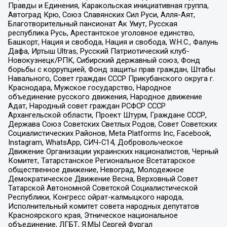
Правды и Единения, Каракольская инициативная группа,
Автоград Крю, Союз Славянских Сил Руси, Алля-Аят,
Благотворительный пансионат Ак Умут, Русская
республика Русь, Арестантское уголовное единство,
Башкорт, Нация и свобода, Нация и свобода, W.H.С., Фалунь
Дафа, Иртыш Ultras, Русский Патриотический клуб-
Новокузнецк/РПК, Сибирский державный союз, Фонд
борьбы с коррупцией, Фонд защиты прав граждан, Штабы
Навального, Совет граждан СССР Прикубанского округа г.
Краснодара, Мужское государство, Народное
объединение русского движения, Народное движение
Адат, Народный совет граждан РСФСР СССР
Архангельской области, Проект Штурм, Граждане СССР,
Держава Союз Советских Светлых Родов, Совет Советских
Социалистических Районов, Meta Platforms Inc, Facebook,
Instagram, WhatsApp, СИЧ-С14, Добровольческое
Движение Организации украинских националистов, Черный
Комитет, Татарстанское Региональное Всетатарское
общественное движение, Невоград, Молодежное
Демократическое Движение Весна, Верховный Совет
Татарской Автономной Советской Социалистической
Республики, Конгресс ойрат-калмыцкого народа,
Исполнительный комитет совета народных депутатов
Красноярского края, Этническое национальное
объединение, ЛГБТ, Я.МЫ Сергей Фургал