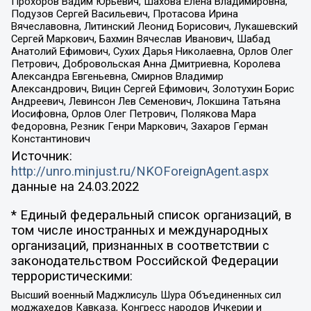
Прохоров Вадим Юрьевич, Шахова Елена Владимировна,
Подузов Сергей Васильевич, Протасова Ирина
Вячеславовна, Литинский Леонид Борисович, Лукашевский
Сергей Маркович, Бахмин Вячеслав Иванович, Шабад
Анатолий Ефимович, Сухих Дарья Николаевна, Орлов Олег
Петрович, Добровольская Анна Дмитриевна, Королева
Александра Евгеньевна, Смирнов Владимир
Александрович, Вицин Сергей Ефимович, Золотухин Борис
Андреевич, Левинсон Лев Семенович, Локшина Татьяна
Иосифовна, Орлов Олег Петрович, Полякова Мара
Федоровна, Резник Генри Маркович, Захаров Герман
Константинович
Источник:
http://unro.minjust.ru/NKOForeignAgent.aspx
данные на
24.03.2022
* Единый федеральный список организаций, в
том числе иностранных и международных
организаций, признанных в соответствии с
законодательством Российской Федерации
террористическими:
Высший военный Маджлисуль Шура Объединенных сил
моджахедов Кавказа, Конгресс народов Ичкерии и