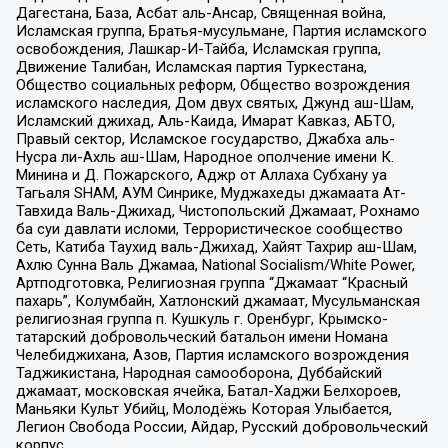
Дагестана, База, Асбат аль-Ансар, Священная война,
Исламская группа, Братья-мусульмане, Партия исламского
освобождения, Лашкар-И-Тайба, Исламская группа,
Движение Талибан, Исламская партия Туркестана,
Общество социальных реформ, Общество возрождения
исламского наследия, Дом двух святых, Джунд аш-Шам,
Исламский джихад, Аль-Каида, Имарат Кавказ, АБТО,
Правый сектор, Исламское государство, Джабха аль-
Нусра ли-Ахль аш-Шам, Народное ополчение имени К.
Минина и Д. Пожарского, Аджр от Аллаха Субхану уа
Тагьаля SHAM, АУМ Синрике, Муджахеды джамаата Ат-
Тавхида Валь-Джихад, Чистопольский Джамаат, Рохнамо
ба суи давлати исломи, Террористическое сообщество
Сеть, Катиба Таухид валь-Джихад, Хайят Тахрир аш-Шам,
Ахлю Сунна Валь Джамаа, National Socialism/White Power,
Артподготовка, Религиозная группа “Джамаат “Красный
пахарь”, Колумбайн, Хатлонский джамаат, Мусульманская
религиозная группа п. Кушкуль г. Оренбург, Крымско-
татарский добровольческий батальон имени Номана
Челебиджихана, Азов, Партия исламского возрождения
Таджикистана, Народная самооборона, Дуббайский
джамаат, московская ячейка, Батал-Хаджи Белхороев,
Маньяки Культ Убийц, Молодёжь Которая Улыбается,
Легион Свобода России, Айдар, Русский добровольческий
корпус