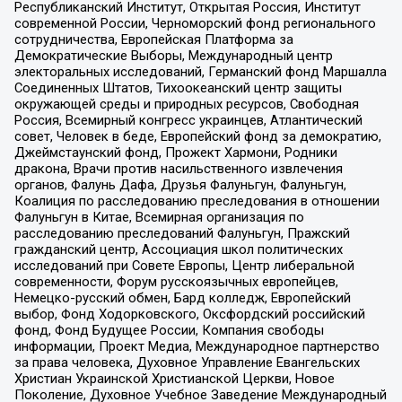
Республиканский Институт, Открытая Россия, Институт
современной России, Черноморский фонд регионального
сотрудничества, Европейская Платформа за
Демократические Выборы, Международный центр
электоральных исследований, Германский фонд Маршалла
Соединенных Штатов, Тихоокеанский центр защиты
окружающей среды и природных ресурсов, Свободная
Россия, Всемирный конгресс украинцев, Атлантический
совет, Человек в беде, Европейский фонд за демократию,
Джеймстаунский фонд, Прожект Хармони, Родники
дракона, Врачи против насильственного извлечения
органов, Фалунь Дафа, Друзья Фалуньгун, Фалуньгун,
Коалиция по расследованию преследования в отношении
Фалуньгун в Китае, Всемирная организация по
расследованию преследований Фалуньгун, Пражский
гражданский центр, Ассоциация школ политических
исследований при Совете Европы, Центр либеральной
современности, Форум русскоязычных европейцев,
Немецко-русский обмен, Бард колледж, Европейский
выбор, Фонд Ходорковского, Оксфордский российский
фонд, Фонд Будущее России, Компания свободы
информации, Проект Медиа, Международное партнерство
за права человека, Духовное Управление Евангельских
Христиан Украинской Христианской Церкви, Новое
Поколение, Духовное Учебное Заведение Международный