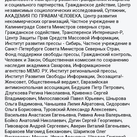
и социального партнерства, Гражданское действие, Центр
независимых социологических исследований, Сутяжник,
АКАДЕМИЯ ПО ПРАВАМ ЧЕЛОВЕКА, Центр развития
некоммерческих организаций, Частное учреждение в
Калининграде Совета Министров северных стран,
Гражданское содействие, Трансперенси Интернешнл-Р,
Центр Защиты Прав Средств Массовой Информации,
Институт развития прессы - Сибирь, Частное учреждение в
Санкт-Петербурге Совета Министров Северных Стран,
Фонд поддержки свободы прессы, Гражданский контроль,
Человек и Закон, Общественная комиссия по сохранению
наследия академика Сахарова, Информационное
агентство МЕМО. РУ, Институт региональной прессы,
Институт Развития Свободы Информации, Экозащита!-
Женсовет, Общественный вердикт, Евразийская
антимонопольная ассоциация, Бедушев Петр Петрович,
Дзугкоева Регина Николаевна, Кривенко Сергей
Владимирович, Милославский Павел Юрьевич, Шнырова
Ольга Вадимовна, Чанышева Лилия Айратовна, Сидорович
Ольга Борисовна, Туровский Александр Алексеевич,
Васильева Анастасия Евгеньевна, Ривина Анна Валерьевна,
Бойко Анатолий Николаевич, Дугин Сергей Георгиевич,
Пивоваров Андрей Сергеевич, Аверин Виталий Евгеньевич,
Барахоев Магомед Бекханович, Шарипков Олег
Викторович, Мошель Ирина Ароновна, Шведов Григорий