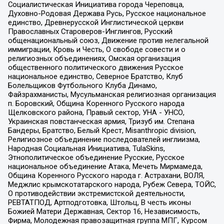
Социалистическая Инициатива города Череповца,
Духовно-Родовая Держава Русь, Русское национальное
единство, Древнерусской Инглистической церкви
Православных Староверов-Инглингов, Русский
общенациональный союз, Движение против нелегальной
иммиграции, Кровь и Честь, О свободе совести и о
религиозных объединениях, Омская организация
общественного политического движения Русское
национальное единство, Северное Братство, Клуб
Болельщиков Футбольного Клуба Динамо,
Файзрахманисты, Мусульманская религиозная организация
п. Боровский, Община Коренного Русского народа
Щелковского района, Правый сектор, УНА - УНСО,
Украинская повстанческая армия, Тризуб им. Степана
Бандеры, Братство, Белый Крест, Misanthropic division,
Религиозное объединение последователей инглиизма,
Народная Социальная Инициатива, TulaSkins,
Этнополитическое объединение Русские, Русское
национальное объединение Атака, Мечеть Мирмамеда,
Община Коренного Русского народа г. Астрахани, ВОЛЯ,
Меджлис крымскотатарского народа, Рубеж Севера, ТОЙС,
О противодействии экстремистской деятельности,
РЕВТАТПОД, Артподготовка, Штольц, В честь иконы
Божией Матери Державная, Сектор 16, Независимость,
Фирма, Молодежная правозащитная группа МПГ, Курсом