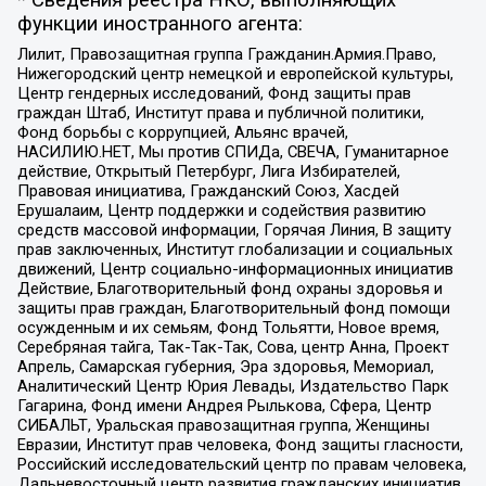
* Сведения реестра НКО, выполняющих
функции иностранного агента:
Лилит, Правозащитная группа Гражданин.Армия.Право,
Нижегородский центр немецкой и европейской культуры,
Центр гендерных исследований, Фонд защиты прав
граждан Штаб, Институт права и публичной политики,
Фонд борьбы с коррупцией, Альянс врачей,
НАСИЛИЮ.НЕТ, Мы против СПИДа, СВЕЧА, Гуманитарное
действие, Открытый Петербург, Лига Избирателей,
Правовая инициатива, Гражданский Союз, Хасдей
Ерушалаим, Центр поддержки и содействия развитию
средств массовой информации, Горячая Линия, В защиту
прав заключенных, Институт глобализации и социальных
движений, Центр социально-информационных инициатив
Действие, Благотворительный фонд охраны здоровья и
защиты прав граждан, Благотворительный фонд помощи
осужденным и их семьям, Фонд Тольятти, Новое время,
Серебряная тайга, Так-Так-Так, Сова, центр Анна, Проект
Апрель, Самарская губерния, Эра здоровья, Мемориал,
Аналитический Центр Юрия Левады, Издательство Парк
Гагарина, Фонд имени Андрея Рылькова, Сфера, Центр
СИБАЛЬТ, Уральская правозащитная группа, Женщины
Евразии, Институт прав человека, Фонд защиты гласности,
Российский исследовательский центр по правам человека,
Дальневосточный центр развития гражданских инициатив