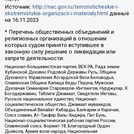
Источник:
http://nac.gov.ru/terroristicheskie-i-
ekstremistskie-organizacii-i-materialy.html
данные
на
16.11.2023
* Перечень общественных объединений и
религиозных организаций в отношении
которых судом принято вступившее в
законную силу решение о ликвидации или
запрете деятельности:
Национал-большевистская партия, ВЕК РА, Рада земли
Кубанской Духовно Родовой Державы Русь, Община
Духовного Управления Асгардской Веси Беловодья,
Славянская Община Капища Веды Перуна, Мужская
Духовная Семинария Староверов-Инглингов, Нурджулар, К
Богодержавию, Таблиги Джамаат, Свидетели Иеговы,
Русское национальное единство, Национал-
социалистическое общество, Джамаат мувахидов,
Объединенный Вилайат Кабарды, Балкарии и Карачая,
Союз славян, Ат-Такфир Валь-Хиджра, Пит Буль,
Национал-социалистическая рабочая партия России,
Славянский союз, Формат-18, Благородный Орден
Дьявола, Армия воли народа, Национальная