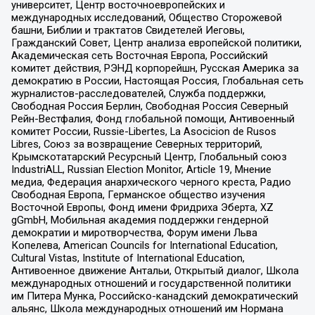
университет, Центр восточноевропейских и
международных исследований, Общество Сторожевой
башни, Библии и трактатов Свидетелей Иеговы,
Гражданский Совет, Центр анализа европейской политики,
Академическая сеть Восточная Европа, Российский
комитет действия, РЭНД корпорейшн, Русская Америка за
демократию в России, Настоящая Россия, Глобальная сеть
журналистов-расследователей, Служба поддержки,
Свободная Россия Берлин, Свободная Россия Северный
Рейн-Вестфалия, Фонд глобальной помощи, Антивоенный
комитет России, Russie-Libertes, La Asocicion de Rusos
Libres, Союз за возвращение Северных территорий,
Крымскотатарский Ресурсный Центр, Глобальный союз
IndustriALL, Russian Election Monitor, Article 19, Мнение
медиа, Федерация анархического черного креста, Радио
Свободная Европа, Германское общество изучения
Восточной Европы, Фонд имени Фридриха Эберта, XZ
gGmbH, Мобильная академия поддержки гендерной
демократии и миротворчества, Форум имени Льва
Копелева, American Councils for International Education,
Cultural Vistas, Institute of International Education,
Антивоенное движение Антальи, Открытый диалог, Школа
международных отношений и государственной политики
им Питера Мунка, Российско-канадский демократический
альянс, Школа международных отношений им Нормана