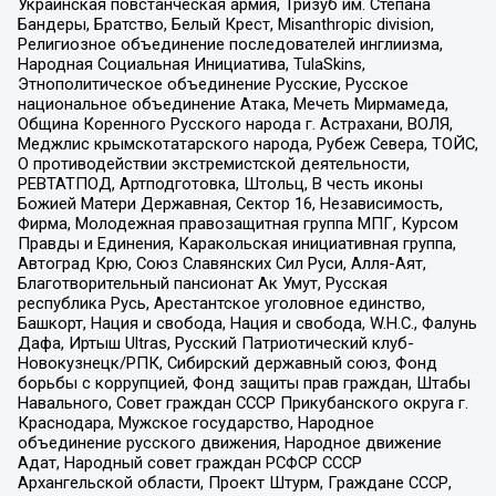
Украинская повстанческая армия, Тризуб им. Степана
Бандеры, Братство, Белый Крест, Misanthropic division,
Религиозное объединение последователей инглиизма,
Народная Социальная Инициатива, TulaSkins,
Этнополитическое объединение Русские, Русское
национальное объединение Атака, Мечеть Мирмамеда,
Община Коренного Русского народа г. Астрахани, ВОЛЯ,
Меджлис крымскотатарского народа, Рубеж Севера, ТОЙС,
О противодействии экстремистской деятельности,
РЕВТАТПОД, Артподготовка, Штольц, В честь иконы
Божией Матери Державная, Сектор 16, Независимость,
Фирма, Молодежная правозащитная группа МПГ, Курсом
Правды и Единения, Каракольская инициативная группа,
Автоград Крю, Союз Славянских Сил Руси, Алля-Аят,
Благотворительный пансионат Ак Умут, Русская
республика Русь, Арестантское уголовное единство,
Башкорт, Нация и свобода, Нация и свобода, W.H.С., Фалунь
Дафа, Иртыш Ultras, Русский Патриотический клуб-
Новокузнецк/РПК, Сибирский державный союз, Фонд
борьбы с коррупцией, Фонд защиты прав граждан, Штабы
Навального, Совет граждан СССР Прикубанского округа г.
Краснодара, Мужское государство, Народное
объединение русского движения, Народное движение
Адат, Народный совет граждан РСФСР СССР
Архангельской области, Проект Штурм, Граждане СССР,