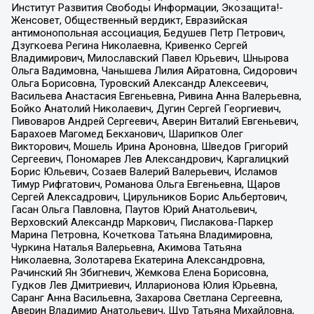
Институт Развития Свободы Информации, Экозащита!-
Женсовет, Общественный вердикт, Евразийская
антимонопольная ассоциация, Бедушев Петр Петрович,
Дзугкоева Регина Николаевна, Кривенко Сергей
Владимирович, Милославский Павел Юрьевич, Шнырова
Ольга Вадимовна, Чанышева Лилия Айратовна, Сидорович
Ольга Борисовна, Туровский Александр Алексеевич,
Васильева Анастасия Евгеньевна, Ривина Анна Валерьевна,
Бойко Анатолий Николаевич, Дугин Сергей Георгиевич,
Пивоваров Андрей Сергеевич, Аверин Виталий Евгеньевич,
Барахоев Магомед Бекханович, Шарипков Олег
Викторович, Мошель Ирина Ароновна, Шведов Григорий
Сергеевич, Пономарев Лев Александрович, Каргалицкий
Борис Юльевич, Созаев Валерий Валерьевич, Исламов
Тимур Рифгатович, Романова Ольга Евгеньевна, Щаров
Сергей Алексадрович, Цирульников Борис Альбертович,
Гасан Ольга Павловна, Паутов Юрий Анатольевич,
Верховский Александр Маркович, Пислакова-Паркер
Марина Петровна, Кочеткова Татьяна Владимировна,
Чуркина Наталья Валерьевна, Акимова Татьяна
Николаевна, Золотарева Екатерина Александровна,
Рачинский Ян Збигневич, Жемкова Елена Борисовна,
Гудков Лев Дмитриевич, Илларионова Юлия Юрьевна,
Саранг Анна Васильевна, Захарова Светлана Сергеевна,
Аверин Владимир Анатольевич, Щур Татьяна Михайловна,