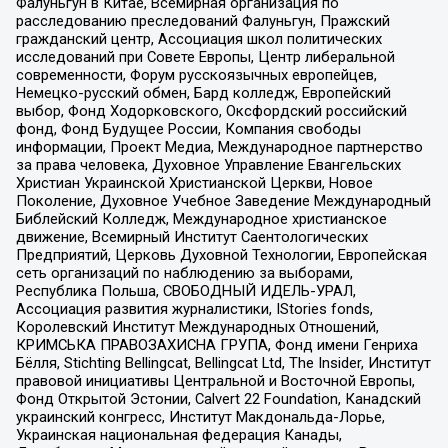
Фалуньгун в Китае, Всемирная организация по
расследованию преследований Фалуньгун, Пражский
гражданский центр, Ассоциация школ политических
исследований при Совете Европы, Центр либеральной
современности, Форум русскоязычных европейцев,
Немецко-русский обмен, Бард колледж, Европейский
выбор, Фонд Ходорковского, Оксфордский российский
фонд, Фонд Будущее России, Компания свободы
информации, Проект Медиа, Международное партнерство
за права человека, Духовное Управление Евангельских
Христиан Украинской Христианской Церкви, Новое
Поколение, Духовное Учебное Заведение Международный
Библейский Колледж, Международное христианское
движение, Всемирный Институт Саентологических
Предприятий, Церковь Духовной Технологии, Европейская
сеть организаций по наблюдению за выборами,
Республика Польша, СВОБОДНЫЙ ИДЕЛЬ-УРАЛ,
Ассоциация развития журналистики, IStories fonds,
Королевский Институт Международных Отношений,
КРИМСЬКА ПРАВОЗАХИСНА ГРУПА, Фонд имени Генриха
Бёлля, Stichting Bellingcat, Bellingcat Ltd, The Insider, Институт
правовой инициативы Центральной и Восточной Европы,
Фонд Открытой Эстонии, Calvert 22 Foundation, Канадский
украинский конгресс, Институт Макдональда-Лорье,
Украинская национальная федерация Канады,