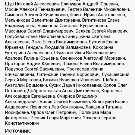
Щур Николай Алексеевич, Блинушов Андрей Юрьевич,
Мосин Алексей Геннадьевич, Гефтер Валентин Михайлович,
Симонов Алексей Кириллович, Флиге Ирина Анатольевна,
Мельникова Валентина Дмитриевна, Вититинова Елена
Владимировна, Баженова Светлана Куприяновна,
Максимов Сергей Владимирович, Беляев Сергей Иванович,
Голубева Елена Николаевна, Ганнушкина Светлана
Алексеевна, Закс Елена Владимировна, Буртина Елена
Юрьевна, Гендель Людмила Залмановна, Кокорина
Екатерина Алексеевна, Шуманов Илья Вячеславович,
Арапова Галина Юрьевна, Свечников Анатолий Мариевич,
Прохоров Вадим Юрьевич, Шахова Елена Владимировна,
Подузов Сергей Васильевич, Протасова Ирина
Вячеславовна, Литинский Леонид Борисович, Лукашевский
Сергей Маркович, Бахмин Вячеслав Иванович, Шабад
Анатолий Ефимович, Сухих Дарья Николаевна, Орлов Олег
Петрович, Добровольская Анна Дмитриевна, Королева
Александра Евгеньевна, Смирнов Владимир
Александрович, Вицин Сергей Ефимович, Золотухин Борис
Андреевич, Левинсон Лев Семенович, Локшина Татьяна
Иосифовна, Орлов Олег Петрович, Полякова Мара
Федоровна, Резник Генри Маркович, Захаров Герман
Константинович
Источник: