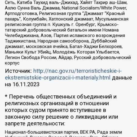
Сеть, Катиба Таухид валь-Джихад, Хайят Тахрир аш-Шам,
Ахлю Сунна Валь Джамаа, National Socialism/White Power,
Артподготовка, Религиозная группа “Джамаат “Красный
пахарь”, Колумбайн, Хатлонский джамаат, Мусульманская
религиозная группа п. Кушкуль г. Оренбург, Крымско-
татарский добровольческий батальон имени Номана
Челебиджихана, Азов, Партия исламского возрождения
Таджикистана, Народная самооборона, Дуббайский
джамаат, московская ячейка, Батал-Хаджи Белхороев,
Маньяки Культ Убийц, Молодёжь Которая Улыбается,
Легион Свобода России, Айдар, Русский добровольческий
корпус
Источник:
http://nac.gov.ru/terroristicheskie-i-
ekstremistskie-organizacii-i-materialy.html
данные
на
16.11.2023
* Перечень общественных объединений и
религиозных организаций в отношении
которых судом принято вступившее в
законную силу решение о ликвидации или
запрете деятельности:
Национал-большевистская партия, ВЕК РА, Рада земли