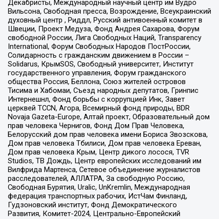
Декабристы, Международный научный центр им Вудро
Вильсона, Свободная пресса, Возрождение, Всеукраинский
духовный центр , Риддл, Русский антивоенный комитет в
Швеции, Проект Медуза, Фонд Андрея Сахарова, Форум
свободной России, Лига Свободных Наций, Transparеncy
International, Форум Свободных Народов ПостРоссии,
Солидарность с гражданским движением в России –
Solidarus, КрымSOS, Свободный университет, Институт
государственного управления, Форум гражданского
общества Россия, Беллона, Союз жителей островов
Тисима и Хабомаи, Съезд народных депутатов, Гринпис
Интернешнл, Фонд борьбы с коррупцией Инк, Завет
церквей TCCN, Агора, Всемирный фонд природы, BDR
Novaja Gazeta-Europe, Алтай проект, Образовательный дом
прав человека Чернигов, Фонд Дом Прав Человека,
Белорусский дом прав человека имени Бориса Звозскова,
Дом прав человека Тбилиси, Дом прав человека Ереван,
Дом прав человека Крым, Центр дикого лосося, TVR
Studios, ТВ Дождь, Центр европейских исследований им
Вилфрида Мартенса, Сетевое объединение журналистов
расследователей, АЛЛАТРА, За свободную Россию,
Свободная Бурятия, Uralic, UnKremlin, Международная
федерация транспортных рабочих, ИстЧам Финланд,
Гудзоновский институт, Фонд Демократического
Развития, Комитет-2024, Центрально-Европейский