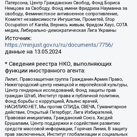
Патерсона, Центр Гражданских Свобод, Фонд Бориса
Немцова за Свободу, Фонд имени Фридриха Науманна за
свободу, Феминистское антивоенное сопротивление,
Комитет независимости Ингушетии, Прометей, Stop
Occupation of Karelia, Вернись живым, Фридом Хаус, СОТА
медиа, Либерально-демократическая Лига Украины
Источник:
https://minjust.gov.ru/ru/documents/7756/
данные на
13.05.2024
* Сведения реестра НКО, выполняющих
функции иностранного агента:
Лилит, Правозащитная группа Гражданин.Армия.Право,
Нижегородский центр немецкой и европейской культуры,
Центр гендерных исследований, Фонд защиты прав
граждан Штаб, Институт права и публичной политики,
Фонд борьбы с коррупцией, Альянс врачей,
НАСИЛИЮ.НЕТ, Мы против СПИДа, СВЕЧА, Гуманитарное
действие, Открытый Петербург, Лига Избирателей,
Правовая инициатива, Гражданский Союз, Хасдей
Ерушалаим, Центр поддержки и содействия развитию
средств массовой информации, Горячая Линия, В защиту
прав заключенных, Институт глобализации и социальных