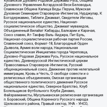
Кубанской Духовно Родовой Державы Русь, Община
Духовного Управления Асгардской Веси Беловодья,
Славянская Община Капища Веды Перуна, Мужская
Духовная Семинария Староверов-Инглингов, Нурджулар, К
Богодержавию, Таблиги Джамаат, Свидетели Иеговы,
Русское национальное единство, Национал-
социалистическое общество, Джамаат мувахидов,
Объединенный Вилайат Кабарды, Балкарии и Карачая,
Союз славян, Ат-Такфир Валь-Хиджра, Пит Буль,
Национал-социалистическая рабочая партия России,
Славянский союз, Формат-18, Благородный Орден
Дьявола, Армия воли народа, Национальная
Социалистическая Инициатива города Череповца,
Духовно-Родовая Держава Русь, Русское национальное
единство, Древнерусской Инглистической церкви
Православных Староверов-Инглингов, Русский
общенациональный союз, Движение против нелегальной
иммиграции, Кровь и Честь, О свободе совести и о
религиозных объединениях, Омская организация
общественного политического движения Русское
национальное единство, Северное Братство, Клуб
Болельщиков Футбольного Клуба Динамо,
Файзрахманисты, Мусульманская религиозная организация
п. Боровский, Община Коренного Русского народа
Щелковского района, Правый сектор, УНА - УНСО,