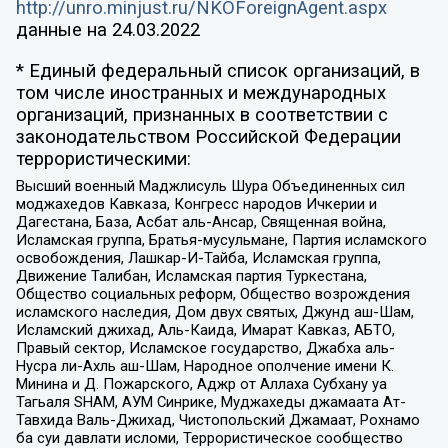
http://unro.minjust.ru/NKOForeignAgent.aspx
данные на
24.03.2022
* Единый федеральный список организаций, в
том числе иностранных и международных
организаций, признанных в соответствии с
законодательством Российской Федерации
террористическими:
Высший военный Маджлисуль Шура Объединенных сил
моджахедов Кавказа, Конгресс народов Ичкерии и
Дагестана, База, Асбат аль-Ансар, Священная война,
Исламская группа, Братья-мусульмане, Партия исламского
освобождения, Лашкар-И-Тайба, Исламская группа,
Движение Талибан, Исламская партия Туркестана,
Общество социальных реформ, Общество возрождения
исламского наследия, Дом двух святых, Джунд аш-Шам,
Исламский джихад, Аль-Каида, Имарат Кавказ, АБТО,
Правый сектор, Исламское государство, Джабха аль-
Нусра ли-Ахль аш-Шам, Народное ополчение имени К.
Минина и Д. Пожарского, Аджр от Аллаха Субхану уа
Тагьаля SHAM, АУМ Синрике, Муджахеды джамаата Ат-
Тавхида Валь-Джихад, Чистопольский Джамаат, Рохнамо
ба суи давлати исломи, Террористическое сообщество