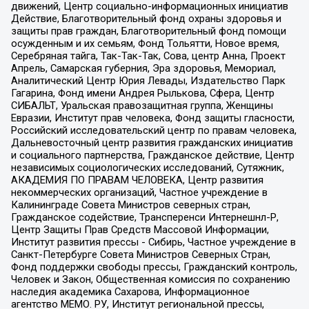
движений, Центр социально-информационных инициатив
Действие, Благотворительный фонд охраны здоровья и
защиты прав граждан, Благотворительный фонд помощи
осужденным и их семьям, Фонд Тольятти, Новое время,
Серебряная тайга, Так-Так-Так, Сова, центр Анна, Проект
Апрель, Самарская губерния, Эра здоровья, Мемориал,
Аналитический Центр Юрия Левады, Издательство Парк
Гагарина, Фонд имени Андрея Рылькова, Сфера, Центр
СИБАЛЬТ, Уральская правозащитная группа, Женщины
Евразии, Институт прав человека, Фонд защиты гласности,
Российский исследовательский центр по правам человека,
Дальневосточный центр развития гражданских инициатив
и социального партнерства, Гражданское действие, Центр
независимых социологических исследований, Сутяжник,
АКАДЕМИЯ ПО ПРАВАМ ЧЕЛОВЕКА, Центр развития
некоммерческих организаций, Частное учреждение в
Калининграде Совета Министров северных стран,
Гражданское содействие, Трансперенси Интернешнл-Р,
Центр Защиты Прав Средств Массовой Информации,
Институт развития прессы - Сибирь, Частное учреждение в
Санкт-Петербурге Совета Министров Северных Стран,
Фонд поддержки свободы прессы, Гражданский контроль,
Человек и Закон, Общественная комиссия по сохранению
наследия академика Сахарова, Информационное
агентство МЕМО. РУ, Институт региональной прессы,