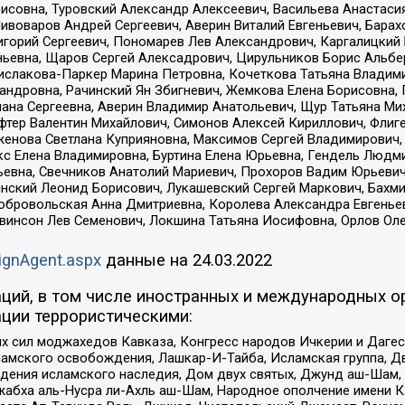
совна, Туровский Александр Алексеевич, Васильева Анастасия
Пивоваров Андрей Сергеевич, Аверин Виталий Евгеньевич, Бара
горий Сергеевич, Пономарев Лев Александрович, Каргалицкий 
ньевна, Щаров Сергей Алексадрович, Цирульников Борис Альбер
ислакова-Паркер Марина Петровна, Кочеткова Татьяна Владими
сандровна, Рачинский Ян Збигневич, Жемкова Елена Борисовна,
лана Сергеевна, Аверин Владимир Анатольевич, Щур Татьяна М
фтер Валентин Михайлович, Симонов Алексей Кириллович, Флиг
женова Светлана Куприяновна, Максимов Сергей Владимирович, 
кс Елена Владимировна, Буртина Елена Юрьевна, Гендель Людм
евна, Свечников Анатолий Мариевич, Прохоров Вадим Юрьевич
инский Леонид Борисович, Лукашевский Сергей Маркович, Бахм
Добровольская Анна Дмитриевна, Королева Александра Евгенье
евинсон Лев Семенович, Локшина Татьяна Иосифовна, Орлов Ол
ignAgent.aspx
данные на
24.03.2022
ций, в том числе иностранных и международных ор
ции террористическими:
ил моджахедов Кавказа, Конгресс народов Ичкерии и Дагеста
ламского освобождения, Лашкар-И-Тайба, Исламская группа, Дв
ения исламского наследия, Дом двух святых, Джунд аш-Шам, 
жабха аль-Нусра ли-Ахль аш-Шам, Народное ополчение имени К.