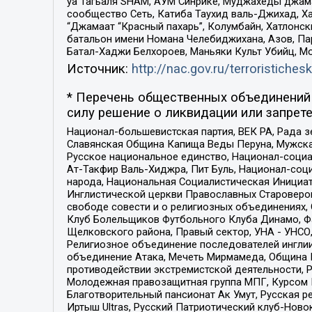
уа Тагьаля SHAM, АУМ Синрике, Муджахеды джама
сообщество Сеть, Катиба Таухид валь-Джихад, Хай
“Джамаат “Красный пахарь”, Колумбайн, Хатлонск
батальон имени Номана Челебиджихана, Азов, Па
Батал-Хаджи Белхороев, Маньяки Культ Убийц, М
Источник:
http://nac.gov.ru/terroristichesk
* Перечень общественных объединений 
силу решение о ликвидации или запрете
Национал-большевистская партия, ВЕК РА, Рада 
Славянская Община Капища Веды Перуна, Мужская
Русское национальное единство, Национал-социа
Ат-Такфир Валь-Хиджра, Пит Буль, Национал-соц
народа, Национальная Социалистическая Инициат
Инглистической церкви Православных Староверов
свободе совести и о религиозных объединениях,
Клуб Болельщиков Футбольного Клуба Динамо, Фа
Щелковского района, Правый сектор, УНА - УНСО, У
Религиозное объединение последователей инглии
объединение Атака, Мечеть Мирмамеда, Община К
противодействии экстремистской деятельности, 
Молодежная правозащитная группа МПГ, Курсом П
Благотворительный пансионат Ак Умут, Русская ре
Иртыш Ultras, Русский Патриотический клуб-Нов