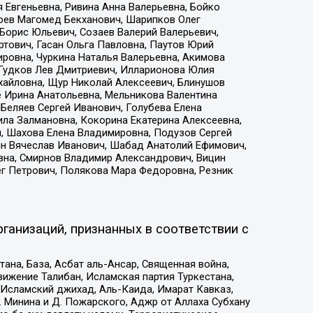
 Евгеньевна, Ривина Анна Валерьевна, Бойко
хоев Магомед Бекханович, Шарипков Олег
Борис Юльевич, Созаев Валерий Валерьевич,
тович, Гасан Ольга Павловна, Паутов Юрий
ровна, Чуркина Наталья Валерьевна, Акимова
 Гудков Лев Дмитриевич, Илларионова Юлия
ихайловна, Щур Николай Алексеевич, Блинушов
е Ирина Анатольевна, Мельникова Валентина
Беляев Сергей Иванович, Голубева Елена
ила Залмановна, Кокорина Екатерина Алексеевна,
, Шахова Елена Владимировна, Подузов Сергей
ин Вячеслав Иванович, Шабад Анатолий Ефимович,
вна, Смирнов Владимир Александрович, Вицин
ег Петрович, Полякова Мара Федоровна, Резник
ганизаций, признанных в соответствии с
на, База, Асбат аль-Ансар, Священная война,
ижение Талибан, Исламская партия Туркестана,
Исламский джихад, Аль-Каида, Имарат Кавказ,
 Минина и Д. Пожарского, Аджр от Аллаха Субхану