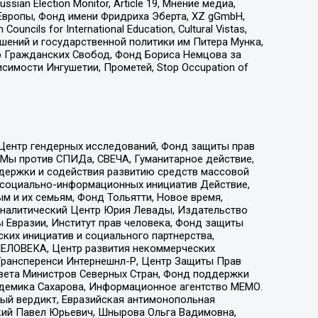
an Election Monitor, Article 19, Мнение медиа,
Европы, Фонд имени Фридриха Эберта, XZ gGmbH,
ls for International Education, Cultural Vistas,
ошений и государственной политики им Питера Мунка,
 Гражданских Свобод, Фонд Бориса Немцова за
имости Ингушетии, Прометей, Stop Occupation of
 Центр гендерных исследований, Фонд защиты прав
 Мы против СПИДа, СВЕЧА, Гуманитарное действие,
ддержки и содействия развитию средств массовой
р социально-информационных инициатив Действие,
 и их семьям, Фонд Тольятти, Новое время,
, Аналитический Центр Юрия Левады, Издательство
 Евразии, Институт прав человека, Фонд защиты
ких инициатив и социального партнерства,
ЕЛОВЕКА, Центр развития некоммерческих
 Трансперенси Интернешнл-Р, Центр Защиты Прав
овета Министров Северных Стран, Фонд поддержки
адемика Сахарова, Информационное агентство МЕМО.
ый вердикт, Евразийская антимонопольная
кий Павел Юрьевич, Шнырова Ольга Вадимовна,