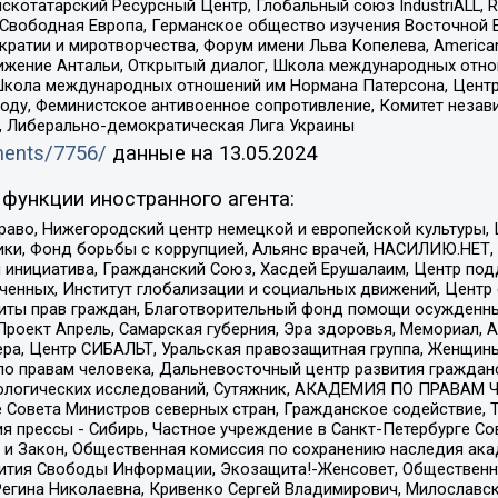
татарский Ресурсный Центр, Глобальный союз IndustriALL, Russi
 Свободная Европа, Германское общество изучения Восточной 
и и миротворчества, Форум имени Льва Копелева, American Counci
ое движение Антальи, Открытый диалог, Школа международных отн
Школа международных отношений им Нормана Патерсона, Центр
ду, Феминистское антивоенное сопротивление, Комитет независ
а, Либерально-демократическая Лига Украины
uments/7756/
данные на
13.05.2024
функции иностранного агента:
раво, Нижегородский центр немецкой и европейской культуры,
тики, Фонд борьбы с коррупцией, Альянс врачей, НАСИЛИЮ.НЕТ,
я инициатива, Гражданский Союз, Хасдей Ерушалаим, Центр по
юченных, Институт глобализации и социальных движений, Цент
ты прав граждан, Благотворительный фонд помощи осужденным
а, Проект Апрель, Самарская губерния, Эра здоровья, Мемориал
ера, Центр СИБАЛЬТ, Уральская правозащитная группа, Женщины
по правам человека, Дальневосточный центр развития гражданс
ологических исследований, Сутяжник, АКАДЕМИЯ ПО ПРАВАМ Ч
е Совета Министров северных стран, Гражданское содействие,
я прессы - Сибирь, Частное учреждение в Санкт-Петербурге С
 и Закон, Общественная комиссия по сохранению наследия ак
звития Свободы Информации, Экозащита!-Женсовет, Общественн
Регина Николаевна, Кривенко Сергей Владимирович, Милославс