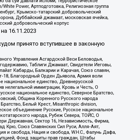
о ба суи давлати исломи, Террористическое
/White Power, Артподготовка, Религиозная группа
Оренбург, Крымско-татарский добровольческий
орона, Дуббайский джамаат, московская ячейка,
усский добровольческий корпус
 на
16.11.2023
судом принято вступившее в законную
вного Управления Асгардской Веси Беловодья,
годержавию, Таблиги Джамаат, Свидетели Иеговы,
айат Кабарды, Балкарии и Карачая, Союз славян,
т-18, Благородный Орден Дьявола, Армия воли
ое национальное единство, Древнерусской
 нелегальной иммиграции, Кровь и Честь, О
усское национальное единство, Северное Братство,
ровский, Община Коренного Русского народа
атство, Белый Крест, Misanthropic division,
еское объединение Русские, Русское национальное
котатарского народа, Рубеж Севера, ТОЙС, О
ри Державная, Сектор 16, Независимость, Фирма,
д Крю, Союз Славянских Сил Руси, Алля-Аят,
я и свобода, Нация и свобода, W.H.С., Фалунь Дафа,
рупцией, Фонд защиты прав граждан, Штабы