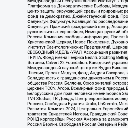
Международный Республиканский Институт, Откры
Платформа за Демократические Выборы, Междуна
центр защиты окружающей среды и природных ресу
фонд за демократию, Джеймстаунский фонд, Прож
Фалуньгун, Фалуньгун, Коалиция по расследован
Фалуньгун, Пражский гражданский центр, Ассоци
русскоязычных европейцев, Немецко-русский об
России, Компания свободы информации, Проект М
Христианской Церкви, Новое Поколение, Духовн
Институт Саентологических Предприятий, Церков
СВОБОДНЫЙ ИДЕЛЬ-УРАЛ, Ассоциация развития ж
ГРУПА, Фонд имени Генриха Бёлля, Stichting Bellin
Эстонии, Calvert 22 Foundation, Канадский укра
Международный научный центр им Вудро Вильсона
Швеции, Проект Медуза, Фонд Андрея Сахарова, Ф
Солидарность с гражданским движением в России 
общества Россия, Беллона, Союз жителей острово
церквей TCCN, Агора, Всемирный фонд природы, B
Белорусский дом прав человека имени Бориса Зво
TVR Studios, ТВ Дождь, Центр европейских иссл
Россию, Свободная Бурятия, Uralic, UnKremlin, 
Развития, Комитет-2024, Центрально-Европейски
трактатов Свидетелей Иеговы, Гражданский Совет
РЭНД корпорейшн, Русская Америка за демократи
Россия Берлин, Свободная Россия Северный Рейн-В