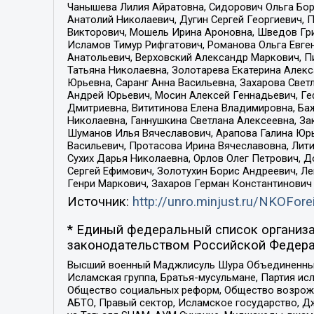
Чанышева Лилия Айратовна, Сидорович Ольга Бори
Анатолий Николаевич, Дугин Сергей Георгиевич, 
Викторович, Мошель Ирина Ароновна, Шведов Гри
Исламов Тимур Рифгатович, Романова Ольга Евге
Анатольевич, Верховский Александр Маркович, П
Татьяна Николаевна, Золотарева Екатерина Алек
Юрьевна, Саранг Анна Васильевна, Захарова Свет
Андрей Юрьевич, Мосин Алексей Геннадьевич, Ге
Дмитриевна, Вититинова Елена Владимировна, Ба
Николаевна, Ганнушкина Светлана Алексеевна, За
Шуманов Илья Вячеславович, Арапова Галина Юрь
Васильевич, Протасова Ирина Вячеславовна, Лит
Сухих Дарья Николаевна, Орлов Олег Петрович, 
Сергей Ефимович, Золотухин Борис Андреевич, Л
Генри Маркович, Захаров Герман Константинович
Источник:
http://unro.minjust.ru/NKOFore
* Единый федеральный список организа
законодательством Российской Федера
Высший военный Маджлисуль Шура Объединенных с
Исламская группа, Братья-мусульмане, Партия ис
Общество социальных реформ, Общество возрожд
АБТО, Правый сектор, Исламское государство, Д