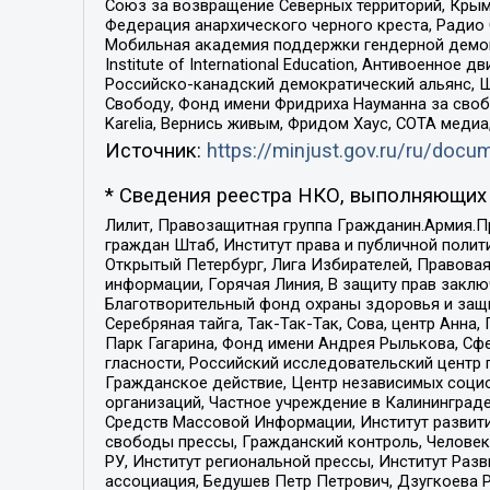
Союз за возвращение Северных территорий, Крымско
Федерация анархического черного креста, Радио
Мобильная академия поддержки гендерной демократи
Institute of International Education, Антивоенн
Российско-канадский демократический альянс, 
Свободу, Фонд имени Фридриха Науманна за свобо
Karelia, Вернись живым, Фридом Хаус, СОТА меди
Источник:
https://minjust.gov.ru/ru/doc
* Сведения реестра НКО, выполняющих 
Лилит, Правозащитная группа Гражданин.Армия.П
граждан Штаб, Институт права и публичной поли
Открытый Петербург, Лига Избирателей, Правова
информации, Горячая Линия, В защиту прав закл
Благотворительный фонд охраны здоровья и защи
Серебряная тайга, Так-Так-Так, Сова, центр Анн
Парк Гагарина, Фонд имени Андрея Рылькова, Сф
гласности, Российский исследовательский центр 
Гражданское действие, Центр независимых соци
организаций, Частное учреждение в Калининград
Средств Массовой Информации, Институт развити
свободы прессы, Гражданский контроль, Человек
РУ, Институт региональной прессы, Институт Ра
ассоциация, Бедушев Петр Петрович, Дзугкоева 