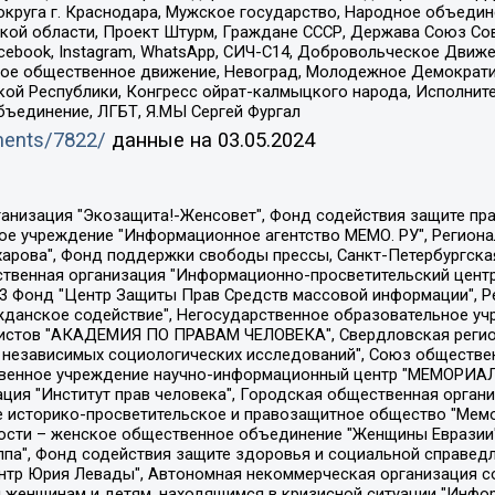
округа г. Краснодара, Мужское государство, Народное объедин
ой области, Проект Штурм, Граждане СССР, Держава Союз Сов
Facebook, Instagram, WhatsApp, СИЧ-С14, Добровольческое Движ
ское общественное движение, Невоград, Молодежное Демократ
ой Республики, Конгресс ойрат-калмыцкого народа, Исполнит
бъединение, ЛГБТ, Я.МЫ Сергей Фургал
uments/7822/
данные на
03.05.2024
Общество с ограниченной ответственностью "Радио Свободная Европа/Радио Свобода", Чешское информационное агентство "MEDIUM-ORIENT", Красноярская региональная общественная организация "Мы против СПИДа", Камалягин Денис Николаевич, Маркелов Сергей Евгеньевич, Пономарев Лев Александрович, Савицкая Людмила Алексеевна, Автономная некоммерческая организация "Центр по работе с проблемой насилия "НАСИЛИЮ.НЕТ", Межрегиональный профессиональный союз работников здравоохранения "Альянс врачей", Юридическое лицо, зарегистрированное в Латвийской Республике, SIA "Medusa Project" (регистрационный номер 40103797863, дата регистрации 10.06.2014), Некоммерческая организация "Фонд по борьбе с коррупцией", Автономная некоммерческая организация "Институт права и публичной политики", Баданин Роман Сергеевич, Гликин Максим Александрович, Железнова Мария Михайловна, Лукьянова Юлия Сергеевна, Маетная Елизавета Витальевна, Маняхин Петр Борисович, Чуракова Ольга Владимировна, Ярош Юлия Петровна, Юридическое лицо "The Insider SIA", зарегистрированное в Риге, Латвийская Республика (дата регистрации 26.06.2015), являющееся администратором доменного имени интернет-издания "The Insider SIA", https://theins.ru, Постернак Алексей Евгеньевич, Рубин Михаил Аркадьевич, Анин Роман Александрович, Юридическое лицо Istories fonds, зарегистрированное в Латвийской Республике (регистрационный номер 50008295751, дата регистрации 24.02.2020), Великовский Дмитрий Александрович, Долинина Ирина Николаевна, Мароховская Алеся Алексеевна, Шлейнов Роман Юрьевич, Шмагун Олеся Валентиновна, Общество с ограниченной ответственностью "Альтаир 2021", Общество с ограниченной ответственностью "Вега 2021", Общество с ограниченной ответственностью "Главный редактор 2021", Общество с ограниченной ответственностью "Ромашки монолит", Важенков Артем Валерьевич, Ивановская областная общественная организация "Центр гендерных исследований", Гурман Юрий Альбертович, Медиапроект "ОВД-Инфо", Егоров Владимир Владимирович, Жилинский Владимир Александрович, Общество с ограниченной ответственностью "ЗП", Иванова София Юрьевна, Карезина Инна Павловна, Кильтау Екатерина Викторовна, Петров Алексей Викторович, Пискунов Сергей Евгеньевич, Смирнов Сергей Сергеевич, Тихонов Михаил Сергеевич, Общество с ограниченной ответственностью "ЖУРНАЛИСТ-ИНОСТРАННЫЙ АГЕНТ", Арапова Галина Юрьевна, Вольтская Татьяна Анатольевна, Американская компания "Mason G.E.S. Anonymous Foundation" (США), являющаяся владельцем интернет-издания https://mnews.world/, Компания "Stichting Bellingcat", зарегистрированная в Нидерландах (дата регистрации 11.07.2018), Захаров Андрей Вячеславович, Клепиковская Екатерина Дмитриевна, Общество с ограниченной ответственностью "МЕМО", Перл Роман Александрович, Симонов Евгений Алексеевич, Соловьева Елена Анатольевна, Сотников Даниил Владимирович, Сурначева Елизавета Дмитриевна, Автономная некоммерческая организация по защите прав человека и информированию населения "Якутия – Наше Мнение", Общество с ограниченной ответственностью "Москоу диджитал медиа", с 26.01.2023 Общество с ограниченной ответственностью "Чайка Белые сады", Ветошкина Валерия Валерьевна, Заговора Максим Александрович, Межрегиональное общественное движение "Российская ЛГБТ - сеть", Оленичев Максим Владимирович, Павлов Иван Юрьевич, Скворцова Елена Сергеевна, Общество с ограниченной ответственностью "Как бы инагент", Кочетков Игорь Викторович, Общество с ограниченной ответственностью "Честные выборы", Еланчик Олег Александрович, Общество с ограниченной ответственностью "Нобелевский призыв", Гималова Регина Эмилевна, Григорьев Андрей Валерьевич, Григорьева Алина Александровна, Ассоциация по содействию защите прав призывников, альтернативнослужащих и военнослужащих "Правозащитная группа "Гражданин.Армия.Право", Хисамова Регина Фаритовна, Автономная некоммерческая организация по реализа