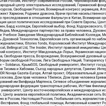
тая Россия, Институт современной России, Черноморский фонд
родный центр электоральных исследований, Германский фонд
рсов, Свободная Россия, Всемирный конгресс украинцев, Атла
ект Хармони, Родники дракона, Врачи против насильственного
ию преследования в отношении Фалуньгун в Китае, Всемирная о
ация школ политических исследований при Совете Европы, Цен
мен, Бард колледж, Европейский выбор, Фонд Ходорковского,
едиа, Международное партнерство за права человека, Духовно
ое Учебное Заведение Международный Библейский Колледж, М
ь Духовной Технологии, Европейская сеть организаций по наб
урналистики, IStories fonds, Королевский Институт Между
gcat, Bellingcat Ltd, The Insider, Институт правовой инициатив
инский конгресс, Институт Макдональда-Лорье, Украинская нац
, Свободная пресса, Возрождение, Всеукраинский духовный цен
орум свободной России, Лига Свободных Наций, Transparеncy I
– Solidarus, КрымSOS, Свободный университет, Институт госу
в Тисима и Хабомаи, Съезд народных депутатов, Гринпис Инте
DR Novaja Gazeta-Europe, Алтай проект, Образовательный дом 
зскова, Дом прав человека Тбилиси, Дом прав человека Ерева
едований им Вилфрида Мартенса, Сетевое объединение журнали
Международная федерация транспортных рабочих, ИстЧам Финлан
й университет, Центр восточноевропейских и международных и
, Центр анализа европейской политики, Академическая сеть Во
ю в России, Настоящая Россия, Глобальная сеть журналистов
естфалия, Фонд глобальной помощи, Антивоенный комитет России,