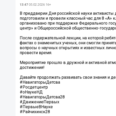
13:47
05.02.2026 16+
В преддверии Дня российской науки активисты
подготовили и провели классный час для 8 «А» 
организовано при поддержке Федерального го
центр» и Общероссийской общественно-государс
После содержательной лекции, на которой ребя
фактах о знаменитых ученых, они смогли принять
вопросы о научных открытиях и известных личнос
провести время.
Мероприятие прошло в дружной и активной атм
достижения!
Давайте продолжать развивать свои знания и д
#НавигаторыДетсва
#Росдетцентр
#оНаукеНД
#НавигаторыДетсва28
#ДвижениеПервых
#ПервыеВНауке
#Райчихинск28