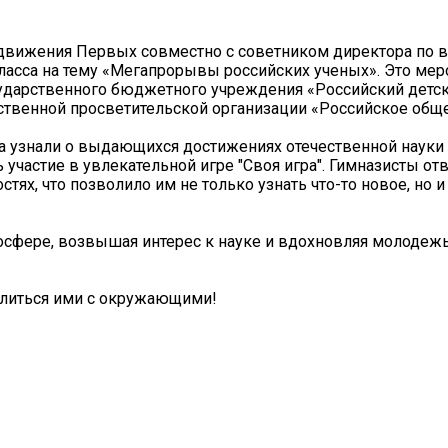
 движения Первых совместно с советником директора по 
класса на тему «Мегапрорывы российских ученых». Это ме
сударственного бюджетного учреждения «Российский дет
твенной просветительской организации «Российское обще
та узнали о выдающихся достижениях отечественной науки
 участие в увлекательной игре "Своя игра". Гимназисты от
тях, что позволило им не только узнать что-то новое, но и
осфере, возвышая интерес к науке и вдохновляя молодеж
елиться ими с окружающими!