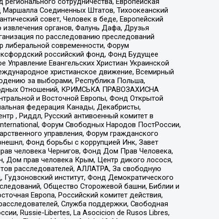
 регионального сотрудничества, Европейская
 Маршалла Соединенных Штатов, Тихоокеанский
нтический совет, Человек в беде, Европейский
 извлечения органов, Фалунь Дафа, Друзья
рганизация по расследованию преследований
тр либеральной современности, Форум
 Оксфордский российский фонд, Фонд Будущее
е Управление Евангельских Христиан Украинской
еждународное христианское движение, Всемирный
людению за выборами, Республика Польша,
народных Отношений, КРИМСЬКА ПРАВОЗАХИСНА
ы Центральной и Восточной Европы, Фонд Открытой
иональная федерация Канады, Декабристы,
тр , Риддл, Русский антивоенный комитет в
nternational, Форум Свободных Народов ПостРоссии,
дарственного управления, Форум гражданского
рнешнл, Фонд борьбы с коррупцией Инк, Завет
прав человека Чернигов, Фонд Дом Прав Человека,
н, Дом прав человека Крым, Центр дикого лосося,
стов расследователей, АЛЛАТРА, За свободную
д, Гудзоновский институт, Фонд Демократического
сследований, Общество Сторожевой башни, Библии и
сточная Европа, Российский комитет действия,
-расследователей, Служба поддержки, Свободная
 Russie-Libertes, La Asocicion de Rusos Libres,