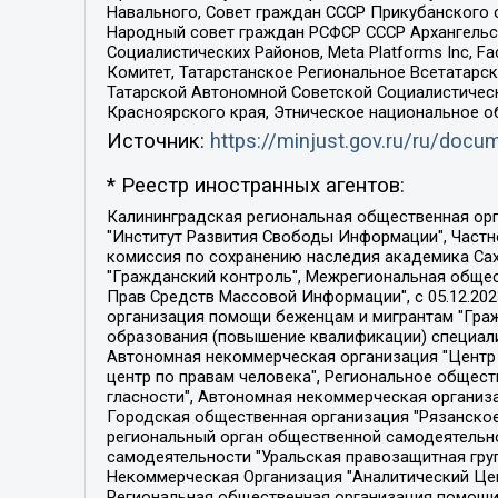
Навального, Совет граждан СССР Прикубанского 
Народный совет граждан РСФСР СССР Архангельск
Социалистических Районов, Meta Platforms Inc, 
Комитет, Татарстанское Региональное Всетатар
Татарской Автономной Советской Социалистическ
Красноярского края, Этническое национальное о
Источник:
https://minjust.gov.ru/ru/doc
* Реестр иностранных агентов:
Калининградская региональная общественная организация "Экозащита!-Женсовет", Фонд содействия защите прав и свобод граждан "Общественный вердикт", Фонд "Институт Развития Свободы Информации", Частное учреждение "Информационное агентство МЕМО. РУ", Региональная общественная организация "Общественная комиссия по сохранению наследия академика Сахарова", Фонд поддержки свободы прессы, Санкт-Петербургская общественная правозащитная организация "Гражданский контроль", Межрегиональная общественная организация "Информационно-просветительский центр "Мемориал", Региональный Фонд "Центр Защиты Прав Средств Массовой Информации", с 05.12.2023 Фонд "Центр Защиты Прав Средств массовой информации", Региональная общественная благотворительная организация помощи беженцам и мигрантам "Гражданское содействие", Негосударственное образовательное учреждение дополнительного профессионального образования (повышение квалификации) специалистов "АКАДЕМИЯ ПО ПРАВАМ ЧЕЛОВЕКА", Свердловская региональная общественная организация "Сутяжник", Автономная некоммерческая организация "Центр независимых социологических исследований", Союз общественных объединений "Российский исследовательский центр по правам человека", Региональное общественное учреждение научно-информационный центр "МЕМОРИАЛ", Некоммерческая организация "Фонд защиты гласности", Автономная некоммерческая организация "Институт прав человека", Городская общественная организация "Екатеринбургское общество "МЕМОРИАЛ", Городская общественная организация "Рязанское историко-просветительское и правозащитное общество "Мемориал" (Рязанский Мемориал), Челябинский региональный орган общественной самодеятельности – женское общественное объединение "Женщины Евразии", Челябинский региональный орган общественной самодеятельности "Уральская правозащитная группа", Фонд содействия защите здоровья и социальной справедливости имени Андрея Рылькова, Автономная Некоммерческая Организация "Аналитический Центр Юрия Левады", Автономная некоммерческая организация социальной поддержки населения "Проект Апрель", Региональная общественная организация помощи женщинам и детям, находящимся в кризисной ситуации "Информационно-методический центр "Анна", Фонд содействия развитию массовых коммуникаций и правовому просвещению "Так-так-Так", Фонд содействия устойчивому развитию "Серебряная тайга", Свердловский региональный общественный фонд социальных проектов "Новое время", "Idel.Реалии", Кавказ.Реалии, Крым.Реалии, Телеканал Настоящее Время, Татаро-башкирская служба Радио Свобода (Azatliq Radiosi), Радио Свободная Европа/Радио Свобода (PCE/PC), "Сибирь.Реалии", "Фактограф", Благотворительный фонд помощи осужденным и их семьям, Автономная некоммерческая организация "Институт глобализации и социальных движений", Фонд "В защиту прав заключенных", Частное учреждение "Центр поддержки и содействия развитию средств массовой информации", Пензенский региональный общественный благотворительный фонд "Гражданский союз", "Север.Реалии", Некоммерческая организация Фонд "Правовая инициатива", 