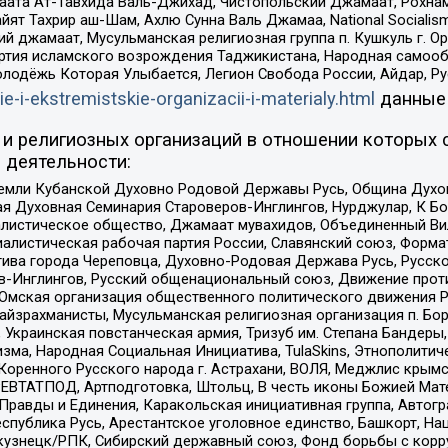
ата Ат-Тавхида Валь-Джихад, Чистопольский Джамаат, Рохнам
ят Тахрир аш-Шам, Ахлю Сунна Валь Джамаа, National Socialism
ий джамаат, Мусульманская религиозная группа п. Кушкуль г. 
ртия исламского возрождения Таджикистана, Народная самооб
олодёжь Которая Улыбается, Легион Свобода России, Айдар, Р
ie-i-ekstremistskie-organizacii-i-materialy.html
данные
и религиозных организаций в отношении которых 
 деятельности:
земли Кубанской Духовно Родовой Державы Русь, Община Духо
 Духовная Семинария Староверов-Инглингов, Нурджулар, К Бо
листическое общество, Джамаат мувахидов, Объединенный Вил
иалистическая рабочая партия России, Славянский союз, Форма
ива города Череповца, Духовно-Родовая Держава Русь, Русск
-Инглингов, Русский общенациональный союз, Движение против
 Омская организация общественного политического движения Р
йзрахманисты, Мусульманская религиозная организация п. Бо
краинская повстанческая армия, Тризуб им. Степана Бандеры, Бр
зма, Народная Социальная Инициатива, TulaSkins, Этнополитич
оренного Русского народа г. Астрахани, ВОЛЯ, Меджлис крымс
РЕВТАТПОД, Артподготовка, Штольц, В честь иконы Божией Мате
равды и Единения, Каракольская инициативная группа, Автогра
спублика Русь, Арестантское уголовное единство, Башкорт, Наци
окузнецк/РПК, Сибирский державный союз, Фонд борьбы с кор