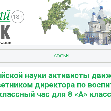
18+
СТАТЬИ
ийской науки активисты дви
ветником директора по восп
классный час для 8 «А» класс