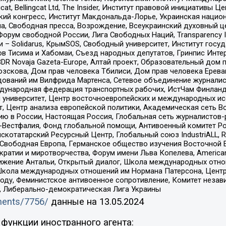
gcat, Bellingcat Ltd, The Insider, Институт правовой инициатив
инский конгресс, Институт Макдональда-Лорье, Украинская нац
, Свободная пресса, Возрождение, Всеукраинский духовный цен
орум свободной России, Лига Свободных Наций, Transparеncy I
– Solidarus, КрымSOS, Свободный университет, Институт госу
в Тисима и Хабомаи, Съезд народных депутатов, Гринпис Инте
DR Novaja Gazeta-Europe, Алтай проект, Образовательный дом 
зскова, Дом прав человека Тбилиси, Дом прав человека Ерева
едований им Вилфрида Мартенса, Сетевое объединение журнали
Международная федерация транспортных рабочих, ИстЧам Финлан
й университет, Центр восточноевропейских и международных и
, Центр анализа европейской политики, Академическая сеть Во
ю в России, Настоящая Россия, Глобальная сеть журналистов
естфалия, Фонд глобальной помощи, Антивоенный комитет России,
татарский Ресурсный Центр, Глобальный союз IndustriALL, Russi
 Свободная Европа, Германское общество изучения Восточной 
и и миротворчества, Форум имени Льва Копелева, American Counci
ое движение Антальи, Открытый диалог, Школа международных отн
Школа международных отношений им Нормана Патерсона, Центр
ду, Феминистское антивоенное сопротивление, Комитет независ
а, Либерально-демократическая Лига Украины
uments/7756/
данные на
13.05.2024
функции иностранного агента: