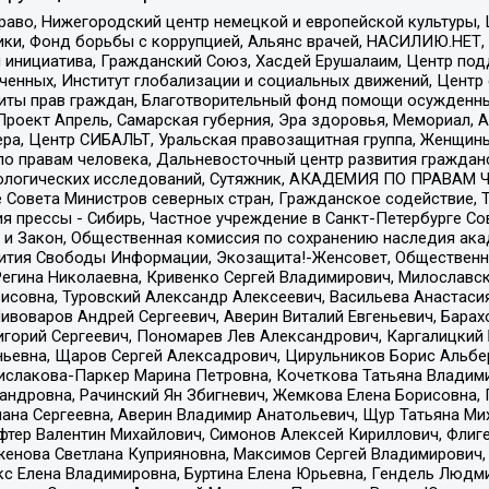
раво, Нижегородский центр немецкой и европейской культуры,
тики, Фонд борьбы с коррупцией, Альянс врачей, НАСИЛИЮ.НЕТ,
я инициатива, Гражданский Союз, Хасдей Ерушалаим, Центр по
юченных, Институт глобализации и социальных движений, Цент
ты прав граждан, Благотворительный фонд помощи осужденным
а, Проект Апрель, Самарская губерния, Эра здоровья, Мемориал
ера, Центр СИБАЛЬТ, Уральская правозащитная группа, Женщины
по правам человека, Дальневосточный центр развития гражданс
ологических исследований, Сутяжник, АКАДЕМИЯ ПО ПРАВАМ Ч
е Совета Министров северных стран, Гражданское содействие,
я прессы - Сибирь, Частное учреждение в Санкт-Петербурге С
 и Закон, Общественная комиссия по сохранению наследия ак
звития Свободы Информации, Экозащита!-Женсовет, Общественн
Регина Николаевна, Кривенко Сергей Владимирович, Милославс
совна, Туровский Александр Алексеевич, Васильева Анастасия
Пивоваров Андрей Сергеевич, Аверин Виталий Евгеньевич, Бара
горий Сергеевич, Пономарев Лев Александрович, Каргалицкий 
ньевна, Щаров Сергей Алексадрович, Цирульников Борис Альбер
ислакова-Паркер Марина Петровна, Кочеткова Татьяна Владими
сандровна, Рачинский Ян Збигневич, Жемкова Елена Борисовна,
лана Сергеевна, Аверин Владимир Анатольевич, Щур Татьяна М
фтер Валентин Михайлович, Симонов Алексей Кириллович, Флиг
женова Светлана Куприяновна, Максимов Сергей Владимирович, 
кс Елена Владимировна, Буртина Елена Юрьевна, Гендель Людм