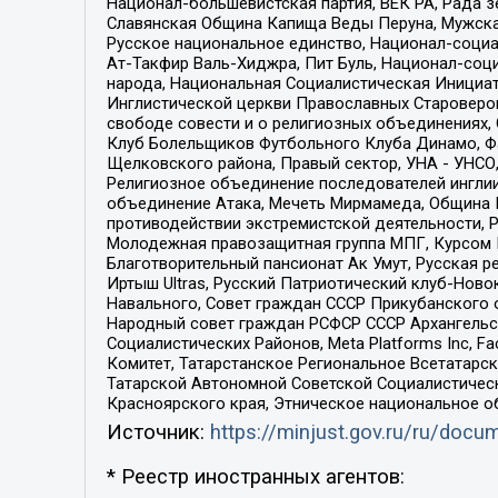
Национал-большевистская партия, ВЕК РА, Рада 
Славянская Община Капища Веды Перуна, Мужская
Русское национальное единство, Национал-социа
Ат-Такфир Валь-Хиджра, Пит Буль, Национал-соц
народа, Национальная Социалистическая Инициат
Инглистической церкви Православных Староверов
свободе совести и о религиозных объединениях,
Клуб Болельщиков Футбольного Клуба Динамо, Фа
Щелковского района, Правый сектор, УНА - УНСО, У
Религиозное объединение последователей инглии
объединение Атака, Мечеть Мирмамеда, Община К
противодействии экстремистской деятельности, 
Молодежная правозащитная группа МПГ, Курсом П
Благотворительный пансионат Ак Умут, Русская ре
Иртыш Ultras, Русский Патриотический клуб-Нов
Навального, Совет граждан СССР Прикубанского 
Народный совет граждан РСФСР СССР Архангельск
Социалистических Районов, Meta Platforms Inc, 
Комитет, Татарстанское Региональное Всетатар
Татарской Автономной Советской Социалистическ
Красноярского края, Этническое национальное о
Источник:
https://minjust.gov.ru/ru/doc
* Реестр иностранных агентов: