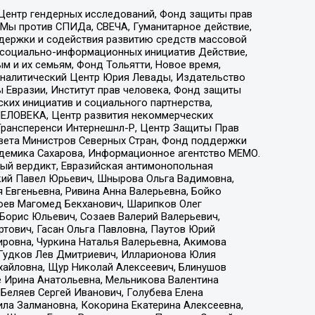
 Центр гендерных исследований, Фонд защиты прав
 Мы против СПИДа, СВЕЧА, Гуманитарное действие,
ддержки и содействия развитию средств массовой
р социально-информационных инициатив Действие,
 и их семьям, Фонд Тольятти, Новое время,
, Аналитический Центр Юрия Левады, Издательство
 Евразии, Институт прав человека, Фонд защиты
ких инициатив и социального партнерства,
ЕЛОВЕКА, Центр развития некоммерческих
 Трансперенси Интернешнл-Р, Центр Защиты Прав
овета Министров Северных Стран, Фонд поддержки
адемика Сахарова, Информационное агентство МЕМО.
ый вердикт, Евразийская антимонопольная
кий Павел Юрьевич, Шнырова Ольга Вадимовна,
 Евгеньевна, Ривина Анна Валерьевна, Бойко
хоев Магомед Бекханович, Шарипков Олег
Борис Юльевич, Созаев Валерий Валерьевич,
тович, Гасан Ольга Павловна, Паутов Юрий
ровна, Чуркина Наталья Валерьевна, Акимова
 Гудков Лев Дмитриевич, Илларионова Юлия
ихайловна, Щур Николай Алексеевич, Блинушов
е Ирина Анатольевна, Мельникова Валентина
Беляев Сергей Иванович, Голубева Елена
ила Залмановна, Кокорина Екатерина Алексеевна,