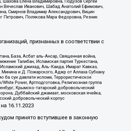
, Шахова Елена Владимировна, Подузов Сергей
ин Вячеслав Иванович, Шабад Анатолий Ефимович,
вна, Смирнов Владимир Александрович, Вицин
ег Петрович, Полякова Мара Федоровна, Резник
ганизаций, признанных в соответствии с
на, База, Асбат аль-Ансар, Священная война,
ижение Талибан, Исламская партия Туркестана,
Исламский джихад, Аль-Каида, Имарат Кавказ,
 Минина и Д. Пожарского, Аджр от Аллаха Субхану
о ба суи давлати исломи, Террористическое
/White Power, Артподготовка, Религиозная группа
Оренбург, Крымско-татарский добровольческий
орона, Дуббайский джамаат, московская ячейка,
усский добровольческий корпус
 на
16.11.2023
судом принято вступившее в законную