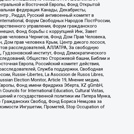
ы Центральной и Восточной Европы, Фонд Открытой
иональная федерация Канады, Декабристы,
тр , Риддл, Русский антивоенный комитет в
nternational, Форум Свободных Народов ПостРоссии,
дарственного управления, Форум гражданского
рнешнл, Фонд борьбы с коррупцией Инк, Завет
прав человека Чернигов, Фонд Дом Прав Человека,
н, Дом прав человека Крым, Центр дикого лосося,
стов расследователей, АЛЛАТРА, За свободную
д, Гудзоновский институт, Фонд Демократического
сследований, Общество Сторожевой башни, Библии и
сточная Европа, Российский комитет действия,
-расследователей, Служба поддержки, Свободная
 Russie-Libertes, La Asocicion de Rusos Libres,
an Election Monitor, Article 19, Мнение медиа,
Европы, Фонд имени Фридриха Эберта, XZ gGmbH,
ls for International Education, Cultural Vistas,
ошений и государственной политики им Питера Мунка,
 Гражданских Свобод, Фонд Бориса Немцова за
имости Ингушетии, Прометей, Stop Occupation of