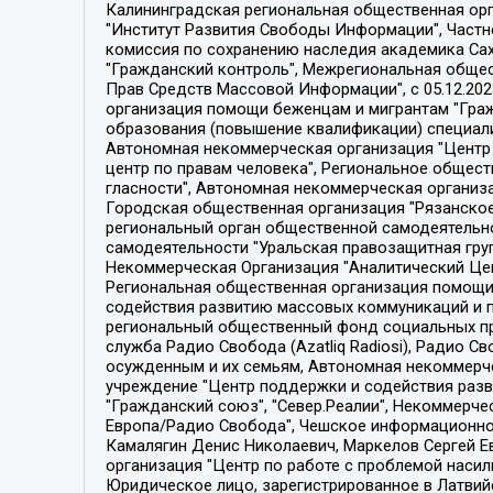
Калининградская региональная общественная организация "Экозащита!-Женсовет", Фонд содействия защите прав и свобод граждан "Общественный вердикт", Фонд "Институт Развития Свободы Информации", Частное учреждение "Информационное агентство МЕМО. РУ", Региональная общественная организация "Общественная комиссия по сохранению наследия академика Сахарова", Фонд поддержки свободы прессы, Санкт-Петербургская общественная правозащитная организация "Гражданский контроль", Межрегиональная общественная организация "Информационно-просветительский центр "Мемориал", Региональный Фонд "Центр Защиты Прав Средств Массовой Информации", с 05.12.2023 Фонд "Центр Защиты Прав Средств массовой информации", Региональная общественная благотворительная организация помощи беженцам и мигрантам "Гражданское содействие", Негосударственное образовательное учреждение дополнительного профессионального образования (повышение квалификации) специалистов "АКАДЕМИЯ ПО ПРАВАМ ЧЕЛОВЕКА", Свердловская региональная общественная организация "Сутяжник", Автономная некоммерческая организация "Центр независимых социологических исследований", Союз общественных объединений "Российский исследовательский центр по правам человека", Региональное общественное учреждение научно-информационный центр "МЕМОРИАЛ", Некоммерческая организация "Фонд защиты гласности", Автономная некоммерческая организация "Институт прав человека", Городская общественная организация "Екатеринбургское общество "МЕМОРИАЛ", Городская общественная организация "Рязанское историко-просветительское и правозащитное общество "Мемориал" (Рязанский Мемориал), Челябинский региональный орган общественной самодеятельности – женское общественное объединение "Женщины Евразии", Челябинский региональный орган общественной самодеятельности "Уральская правозащитная группа", Фонд содействия защите здоровья и социальной справедливости имени Андрея Рылькова, Автономная Некоммерческая Организация "Аналитический Центр Юрия Левады", Автономная некоммерческая организация социальной поддержки населения "Проект Апрель", Региональная общественная организация помощи женщинам и детям, находящимся в кризисной ситуации "Информационно-методический центр "Анна", Фонд содействия развитию массовых коммуникаций и правовому просвещению "Так-так-Так", Фонд содействия устойчивому развитию "Серебряная тайга", Свердловский региональный общественный фонд социальных проектов "Новое время", "Idel.Реалии", Кавказ.Реалии, Крым.Реалии, Телеканал Настоящее Время, Татаро-башкирская служба Радио Свобода (Azatliq Radiosi), Радио Свободная Европа/Радио Свобода (PCE/PC), "Сибирь.Реалии", "Фактограф", Благотворительный фонд помощи осужденным и их семьям, Автономная некоммерческая организация "Институт глобализации и социальных движений", Фонд "В защиту прав заключенных", Частное учреждение "Центр поддержки и содействия развитию средств массовой информации", Пензенский региональный общественный благотворительный фонд "Гражданский союз", "Север.Реалии", Некоммерческая организация Фонд "Правовая инициатива", 