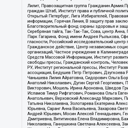
Лилит, Правозащитная группа Гражданин.Армия.П
граждан Штаб, Институт права и публичной поли
Открытый Петербург, Лига Избирателей, Правова
информации, Горячая Линия, В защиту прав закл
Благотворительный фонд охраны здоровья и защи
Серебряная тайга, Так-Так-Так, Сова, центр Анн
Парк Гагарина, Фонд имени Андрея Рылькова, Сф
гласности, Российский исследовательский центр 
Гражданское действие, Центр независимых соци
организаций, Частное учреждение в Калининград
Средств Массовой Информации, Институт развити
свободы прессы, Гражданский контроль, Человек
РУ, Институт региональной прессы, Институт Ра
ассоциация, Бедушев Петр Петрович, Дзугкоева 
Чанышева Лилия Айратовна, Сидорович Ольга Бори
Анатолий Николаевич, Дугин Сергей Георгиевич, 
Викторович, Мошель Ирина Ароновна, Шведов Гри
Исламов Тимур Рифгатович, Романова Ольга Евге
Анатольевич, Верховский Александр Маркович, П
Татьяна Николаевна, Золотарева Екатерина Алек
Юрьевна, Саранг Анна Васильевна, Захарова Свет
Андрей Юрьевич, Мосин Алексей Геннадьевич, Ге
Дмитриевна, Вититинова Елена Владимировна, Ба
Николаевна, Ганнушкина Светлана Алексеевна, За