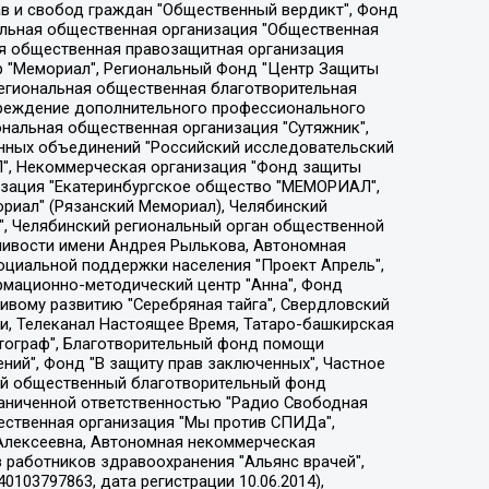
ции социально-правовых программ "Лилит", Дальневосточное общественное движение "Маяк", Санкт-Петербургская ЛГБТ-инициативная группа "Выход", Инициативная группа ЛГБТ+ "Реверс", Алексеев Андрей Викторович, Бекбулатова Таисия Львовна, Беляев Иван Михайлович, Владыкина Елена Сергеевна, Гельман Марат Александрович, Никульшина Вероника Юрьевна, Толоконникова Надежда Андреевна, Шендерович Виктор Анатольевич, Общество с ограниченной ответственностью "Данное сообщение", Общество с ограниченной ответственностью Издательский дом "Новая глава", Айнбиндер Александра Александровна, Московский комьюнити-центр для ЛГБТ+инициатив, Благотворительный фонд развития филантропии, Deutsche Welle (Германия, Kurt-Schumacher-Strasse 3, 53113 Bonn), Борзунова Мария Михайловна, Воробьев Виктор Викторович, Голубева Анна Львовна, Константинова Алла Михайловна, Малкова Ирина Владимировна, Мурадов Мурад Абдулгалимович, Осетинская Елизавета Николаевна, Понасенков Евгений Николаевич, Ганапольский Матвей Юрьевич, Киселев Евгений Алексеевич, Борухович Ирина Григорьевна, Дремин Иван Тимофеевич, Дубровский Дмитрий Викторович, Красноярская региональная общественная организация поддержки и развития альтернативных образовательных технологий и межкультурных коммуникаций "ИНТЕРРА", Маяковская Екатерина Алексеевна, Фейгин Марк Захарович, Филимонов Андрей Викторович, Дзугкоева Регина Николаевна, Доброхотов Роман Александрович, Дудь Юрий Александрович, Елкин Сергей Владимирович, Кругликов Кирилл Игоревич, Сабунаева Мария Леонидовна, Семенов Алексей Владимирович, Шаинян Карен Багратович, Шульман Екатерина Михайловна, Асафьев Артур Валерьевич, Вахштайн Виктор Семенович, Венедиктов Алексей Алексеевич, Лушникова Екатерина Евгеньевна, Волков Леонид Михайлович, Невзоров Александр Глебович, Пархоменко Сергей Борисович, Сироткин Ярослав Николаевич, Кара-Мурза Владимир Владимирович, Баранова Наталья Владимировна, Гозман Леонид Яковлевич, Кагарлицкий Борис Юльевич, Климарев Михаил Валерьевич, Милов Владимир Станиславович, Автономная некоммерческая организация Краснодарский центр современного искусства "Типография", Моргенштерн Алишер Тагирович, Соболь Любовь Эдуардовна, Общество с ограниченной ответственностью "ЛИЗА НОРМ", Каспаров Гарри Кимович, Ходорковский Михаил Борисович, Общество с ограниченной ответственностью "Апрельские тезисы", Данилович Ирина Брониславовна, Кашин Олег Владимирович, Петров Николай Владимирович, Пивоваров Алексей Владимирович, Соколов Михаил Владимирович, Цветкова Юлия Владимировна, Чичваркин Евгений Александрович, Комитет против пыток/Команда против пыток, Общество с ограниченной ответственностью "Первый научный", Общество с ограниченной ответственностью "Вертолет и ко", Белоцерковская Вероника Борисовна, Кац Максим Евгеньевич, Лазарева Татьяна Юрьевна, Шаведдинов Руслан Табризович, Яшин Илья Валерьевич, Общество с ограниченной ответственностью "Иноагент ААВ", Алешковский Дмитрий Петрович, Альбац Евгения Марковна, Быков Дмитрий Львович, Галямина Юлия Евгеньевна, Лойко Сергей Леонидович, Мартынов Кирилл Константинович, Медведев Сергей Александрович, Крашенинников Федор Геннадиевич, Гордеева Катерина Вл