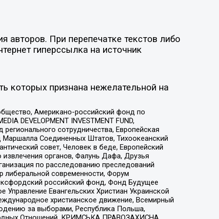
я авторов. При перепечатке текстов либо
нтернет гиперссылка на источник
ть которых признана нежелательной на
общество, Американо-российский фонд по
 MEDIA DEVELOPMENT INVESTMENT FUND,
 регионального сотрудничества, Европейская
 Маршалла Соединенных Штатов, Тихоокеанский
нтический совет, Человек в беде, Европейский
 извлечения органов, Фалунь Дафа, Друзья
рганизация по расследованию преследований
тр либеральной современности, Форум
 Оксфордский российский фонд, Фонд Будущее
е Управление Евангельских Христиан Украинской
еждународное христианское движение, Всемирный
людению за выборами, Республика Польша,
народных Отношений, КРИМСЬКА ПРАВОЗАХИСНА