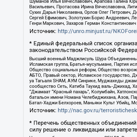
Шуманов Илья Вячеславович, Арапова Галина Юрь
Васильевич, Протасова Ирина Вячеславовна, Лит
Сухих Дарья Николаевна, Орлов Олег Петрович, 
Сергей Ефимович, Золотухин Борис Андреевич, Л
Генри Маркович, Захаров Герман Константинович
Источник:
http://unro.minjust.ru/NKOFore
* Единый федеральный список организа
законодательством Российской Федера
Высший военный Маджлисуль Шура Объединенных с
Исламская группа, Братья-мусульмане, Партия ис
Общество социальных реформ, Общество возрожд
АБТО, Правый сектор, Исламское государство, Д
уа Тагьаля SHAM, АУМ Синрике, Муджахеды джама
сообщество Сеть, Катиба Таухид валь-Джихад, Хай
“Джамаат “Красный пахарь”, Колумбайн, Хатлонск
батальон имени Номана Челебиджихана, Азов, Па
Батал-Хаджи Белхороев, Маньяки Культ Убийц, М
Источник:
http://nac.gov.ru/terroristichesk
* Перечень общественных объединений 
силу решение о ликвидации или запрете