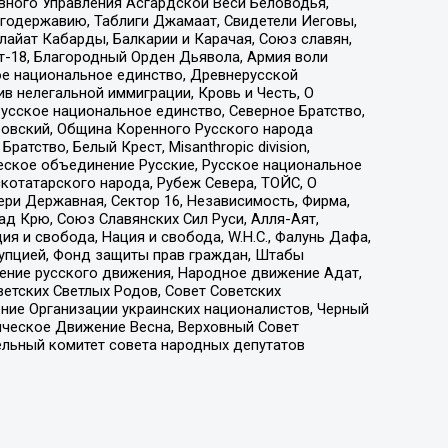
вного Управления Асгардской Веси Беловодья,
годержавию, Таблиги Джамаат, Свидетели Иеговы,
айат Кабарды, Балкарии и Карачая, Союз славян,
т-18, Благородный Орден Дьявола, Армия воли
ое национальное единство, Древнерусской
 нелегальной иммиграции, Кровь и Честь, О
усское национальное единство, Северное Братство,
ровский, Община Коренного Русского народа
атство, Белый Крест, Misanthropic division,
еское объединение Русские, Русское национальное
котатарского народа, Рубеж Севера, ТОЙС, О
ри Державная, Сектор 16, Независимость, Фирма,
д Крю, Союз Славянских Сил Руси, Алля-Аят,
я и свобода, Нация и свобода, W.H.С., Фалунь Дафа,
рупцией, Фонд защиты прав граждан, Штабы
ение русского движения, Народное движение Адат,
етских Светлых Родов, Совет Советских
ение Организации украинских националистов, Черный
ическое Движение Весна, Верховный Совет
ельный комитет совета народных депутатов