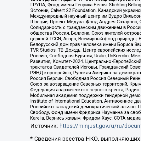
ГРУПА, Фонд имени Генриха Бёлля, Stichting Bellin
Эстонии, Calvert 22 Foundation, Канадский укра
Международный научный центр им Вудро Вильсона
Швеции, Проект Медуза, Фонд Андрея Сахарова, Ф
Солидарность с гражданским движением в России 
общества Россия, Беллона, Союз жителей острово
церквей TCCN, Агора, Всемирный фонд природы, B
Белорусский дом прав человека имени Бориса Зво
TVR Studios, ТВ Дождь, Центр европейских иссл
Россию, Свободная Бурятия, Uralic, UnKremlin, 
Развития, Комитет-2024, Центрально-Европейски
трактатов Свидетелей Иеговы, Гражданский Совет
РЭНД корпорейшн, Русская Америка за демократи
Россия Берлин, Свободная Россия Северный Рейн-В
Союз за возвращение Северных территорий, Крымско
Федерация анархического черного креста, Радио
Мобильная академия поддержки гендерной демократи
Institute of International Education, Антивоенн
Российско-канадский демократический альянс, 
Свободу, Фонд имени Фридриха Науманна за свобо
Karelia, Вернись живым, Фридом Хаус, СОТА меди
Источник:
https://minjust.gov.ru/ru/doc
* Сведения реестра НКО, выполняющих 