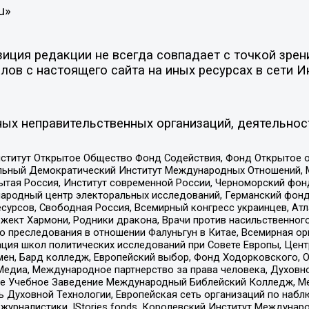
u»
ция редакции не всегда совпадает с точкой зрени
ов с настоящего сайта на иных ресурсах в сети И
ых неправительственных организаций, деятельнос
ститут Открытое Общество Фонд Содействия, Фонд Открытое 
альный Демократический Институт Международных Отношений,
тая Россия, Институт современной России, Черноморский фонд
родный центр электоральных исследований, Германский фонд
рсов, Свободная Россия, Всемирный конгресс украинцев, Атла
ект Хармони, Родники дракона, Врачи против насильственного
ию преследования в отношении Фалуньгун в Китае, Всемирная о
ация школ политических исследований при Совете Европы, Цен
мен, Бард колледж, Европейский выбор, Фонд Ходорковского,
едиа, Международное партнерство за права человека, Духовно
ое Учебное Заведение Международный Библейский Колледж, М
ь Духовной Технологии, Европейская сеть организаций по наб
урналистики, IStories fonds, Королевский Институт Между