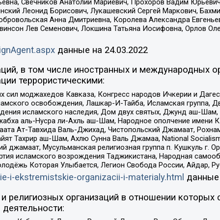
евна, Свечников Анатолий Мариевич, Прохоров Вадим Юрьевич
инский Леонид Борисович, Лукашевский Сергей Маркович, Бахм
Добровольская Анна Дмитриевна, Королева Александра Евгенье
евинсон Лев Семенович, Локшина Татьяна Иосифовна, Орлов Ол
ignAgent.aspx
данные на
24.03.2022
ций, в том числе иностранных и международных ор
ции террористическими:
ил моджахедов Кавказа, Конгресс народов Ичкерии и Дагеста
ламского освобождения, Лашкар-И-Тайба, Исламская группа, Дв
ения исламского наследия, Дом двух святых, Джунд аш-Шам, 
жабха аль-Нусра ли-Ахль аш-Шам, Народное ополчение имени К.
ата Ат-Тавхида Валь-Джихад, Чистопольский Джамаат, Рохнам
ят Тахрир аш-Шам, Ахлю Сунна Валь Джамаа, National Socialism
ий джамаат, Мусульманская религиозная группа п. Кушкуль г. 
ртия исламского возрождения Таджикистана, Народная самооб
олодёжь Которая Улыбается, Легион Свобода России, Айдар, Р
ie-i-ekstremistskie-organizacii-i-materialy.html
данные
и религиозных организаций в отношении которых 
 деятельности: