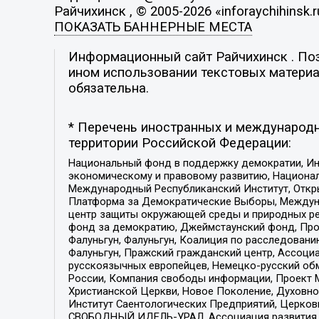
Райчихинск , © 2005-2026 «inforaychihinsk.r
ПОКАЗАТЬ БАННЕРНЫЕ МЕСТА
Информационный сайт Райчихинск . Пози
ином использовании текстовых материал
обязательна.
* Перечень иностранных и международн
территории Российской Федерации:
Национальный фонд в поддержку демократии, Ин
экономическому и правовому развитию, Национ
Международный Республиканский Институт, Откры
Платформа за Демократические Выборы, Междуна
центр защиты окружающей среды и природных ресу
фонд за демократию, Джеймстаунский фонд, Прож
Фалуньгун, Фалуньгун, Коалиция по расследован
Фалуньгун, Пражский гражданский центр, Ассоци
русскоязычных европейцев, Немецко-русский об
России, Компания свободы информации, Проект М
Христианской Церкви, Новое Поколение, Духовн
Институт Саентологических Предприятий, Церков
СВОБОДНЫЙ ИДЕЛЬ-УРАЛ, Ассоциация развития ж