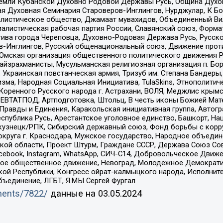
земли Кубанской Духовно Родовой Державы Русь, Община Духо
 Духовная Семинария Староверов-Инглингов, Нурджулар, К Бо
листическое общество, Джамаат мувахидов, Объединенный Вил
иалистическая рабочая партия России, Славянский союз, Форма
ива города Череповца, Духовно-Родовая Держава Русь, Русск
-Инглингов, Русский общенациональный союз, Движение против
 Омская организация общественного политического движения Р
йзрахманисты, Мусульманская религиозная организация п. Бо
краинская повстанческая армия, Тризуб им. Степана Бандеры, Бр
зма, Народная Социальная Инициатива, TulaSkins, Этнополитич
оренного Русского народа г. Астрахани, ВОЛЯ, Меджлис крымс
РЕВТАТПОД, Артподготовка, Штольц, В честь иконы Божией Мате
равды и Единения, Каракольская инициативная группа, Автогра
спублика Русь, Арестантское уголовное единство, Башкорт, Наци
окузнецк/РПК, Сибирский державный союз, Фонд борьбы с кор
округа г. Краснодара, Мужское государство, Народное объедин
ой области, Проект Штурм, Граждане СССР, Держава Союз Сов
Facebook, Instagram, WhatsApp, СИЧ-С14, Добровольческое Движ
ское общественное движение, Невоград, Молодежное Демократ
ой Республики, Конгресс ойрат-калмыцкого народа, Исполнит
бъединение, ЛГБТ, Я.МЫ Сергей Фургал
uments/7822/
данные на
03.05.2024