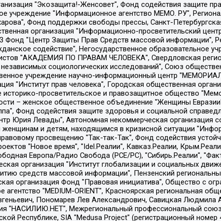
Общество с ограниченной ответственностью "Радио Свободная Европа/Радио Свобода", Чешское информационное агентство "MEDIUM-ORIENT", Красноярская региональная общественная организация "Мы против СПИДа", Камалягин Денис Николаевич, Маркелов Сергей Евгеньевич, Пономарев Лев Александрович, Савицкая Людмила Алексеевна, Автономная некоммерческая организация "Центр по работе с проблемой насилия "НАСИЛИЮ.НЕТ", Межрегиональный профессиональный союз работников здравоохранения "Альянс врачей", Юридическое лицо, зарегистрированное в Латвийской Республике, SIA "Medusa Project" (регистрационный номер 40103797863, дата регистрации 10.06.2014), Некоммерческая организация "Фонд по борьбе с коррупцией", Автономная некоммерческая организация "Институт права и публичной политики", Баданин Роман Сергеевич, Гликин Максим Александрович, Железнова Мария Михайловна, Лукьянова Юлия Сергеевна, Маетная Елизавета Витальевна, Маняхин Петр Борисович, Чуракова Ольга Владимировна, Ярош Юлия Петровна, Юридическое лицо "The Insider SIA", зарегистрированное в Риге, Латвийская Республика (дата регистрации 26.06.2015), являющееся администратором доменного имени интернет-издания "The Insider SIA", https://theins.ru, Постернак Алексей Евгеньевич, Рубин Михаил Аркадьевич, Анин Роман Александрович, Юридическое лицо Istories fonds, зарегистрированное в Латвийской Республике (регистрационный номер 50008295751, дата регистрации 24.02.2020), Великовский Дмитрий Александрович, Долинина Ирина Николаевна, Мароховская Алеся Алексеевна, Шлейнов Роман Юрьевич, Шмагун Олеся Валентиновна, Общество с ограниченной ответственностью "Альтаир 2021", Общество с ограниченной ответственностью "Вега 2021", Общество с ограниченной ответственностью "Главный редактор 2021", Общество с ограниченной ответственностью "Ромашки монолит", Важенков Артем Валерьевич, Ивановская областная общественная организация "Центр гендерных исследований", Гурман Юрий Альбертович, Медиапроект "ОВД-Инфо", Егоров Владимир Владимирович, Жилинский Владимир Александрович, Общество с ограниченной ответственностью "ЗП", Иванова София Юрьевна, Карезина Инна Павловна, Кильтау Екатерина Викторовна, Петров Алексей Викторович, Пискунов Сергей Евгеньевич, Смирнов Сергей Сергеевич, Тихонов Михаил Сергеевич, Общество с ограниченной ответственностью "ЖУРНАЛИСТ-ИНОСТРАННЫЙ АГЕНТ", Арапова Галина Юрьевна, Вольтская Татьяна Анатольевна, Американская компания "Mason G.E.S. Anonymous Foundation" (США), являющаяся владельцем интернет-издания https://mnews.world/, Компания "Stichting Bellingcat", зарегистрированная в Нидерландах (дата регистрации 11.07.2018), Захаров Андрей Вячеславович, Клепиковская Екатерина Дмитриевна, Общество с ограниченной ответственностью "МЕМО", Перл Роман Александрович, Симонов Евгений Алексеевич, Соловьева Елена Анатольевна, Сотников Даниил Владимирович, Сурначева Елизавета Дмитриевна, Автономная некоммерческая организация по защите прав человека и информированию населения "Якутия – Наше Мнение", Общество с ограниченной ответственностью "Москоу диджитал медиа", с 26.01.2023 Общество с ограниченной ответственностью "Чайка Белые сады", Ветошкина Валерия Валерьевна, Заговора Максим Александрович, Межрегиональное общественное движение "Российская ЛГБТ - сеть", Оленичев Максим Владимирович, Павлов Иван Юрьевич, Скворцова Елена Сергеевна, Общество с ограниченной ответственностью "Как бы инагент", Кочетков Игорь Викторович, Общество с ограниченной ответственностью "Честные выборы", Еланчик Олег Александрович, Общество с ограниченной ответственностью "Нобелевский призыв", Гималова Регина Эмилевна, Григорьев Андрей Валерьевич, Григорьева Алина Александровна, Ассоциация по содействию защите прав призывников, альтернативнослужащих и военнослужащих "Правозащитная группа "Гражданин.Армия.Право", Хисамова Регина Фаритовна, Автономная некоммерческая организация по реализа